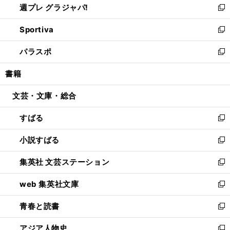
週プレ グラジャパ!
く
で
ィ
い
新
開
ン
ウ
し
Sportiva
く
ド
ィ
い
新
ウ
ン
ウ
し
パラスポ
で
ド
ィ
い
新
開
ウ
ン
ウ
し
書籍
く
で
ド
ィ
い
開
ウ
ン
ウ
文芸・文庫・総合
く
で
ド
ィ
開
ウ
ン
すばる
く
で
ド
新
開
ウ
し
小説すばる
く
で
い
新
開
ウ
し
集英社 文芸ステーション
く
ィ
い
新
ン
ウ
し
web 集英社文庫
ド
ィ
い
新
ウ
ン
ウ
し
青春と読書
で
ド
ィ
い
新
開
ウ
ン
ウ
し
アジア人物史
く
で
ド
ィ
い