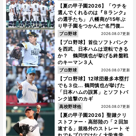
【夏の甲子園2026】「ウチを
選んでくれるのは『Ｂランク』
の選手たち」 八幡商が15年ぶ
り甲子園をつかんだ"名門復
活"の舞台裏
プロ野球
2026.08.07更新
【プロ野球】首位ソフトバンク
を西武、日本ハムは逆転できる
か？ 鶴岡慎也が挙げる終盤戦
のキーマン３人
プロ野球
2026.08.07更新
【プロ野球】12球団最多本塁打
でも３位... 鶴岡慎也が挙げた
「日本ハムの誤算」とソフトバ
ンク追撃のカギ
高校野球他
2026.08.07更新
【夏の甲子園2026】聖隷クリ
ストファー・高部陸の「２回加
速する」規格外のストレート そ
れでもプロではなく大学進学を