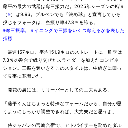
藤平の最大の武器は奪三振力だ。2025年シーズンのK/９
（
※
）は9.96。ブルペンでも「決め球」と宣言してから
投じるフォークは、空振り率47.3％を誇る。
※奪三振率。９イニングで三振をいくつ奪えるかを表した
指標
最速157キロ、平均151.9キロのストレートに、昨季は
7.3％の割合で織り交ぜたスライダーを加えたコンビネー
ション。三振を奪いきるこのスタイルは、中継ぎに回っ
て見事に花開いた。
開花の裏には、リリーバーとしての工夫もある。
「藤平くんはちょっと特殊なフォームだから、自分が思
うようにしっかり調整できれば、大丈夫だと思うよ」
侍ジャパンの宮崎合宿で、アドバイザーを務めたダル