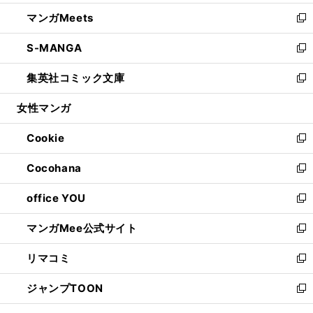
開
ウ
ン
ウ
し
マンガMeets
く
で
ド
ィ
い
新
開
ウ
ン
ウ
し
S-MANGA
く
で
ド
ィ
い
新
開
ウ
ン
ウ
し
集英社コミック文庫
く
で
ド
ィ
い
新
開
ウ
ン
ウ
し
女性マンガ
く
で
ド
ィ
い
開
ウ
ン
ウ
Cookie
く
で
ド
ィ
新
開
ウ
ン
し
Cocohana
く
で
ド
い
新
開
ウ
ウ
し
office YOU
く
で
ィ
い
新
開
ン
ウ
し
マンガMee公式サイト
く
ド
ィ
い
新
ウ
ン
ウ
し
リマコミ
で
ド
ィ
い
新
開
ウ
ン
ウ
し
ジャンプTOON
く
で
ド
ィ
い
新
開
ウ
ン
ウ
し