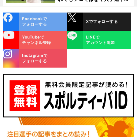
選ぶ理由
cebo
X
Facebookで
Xでフォローする
ok
フォローする
uTube
LINE
YouTubeで
LINEで
チャンネル登録
アカウント追加
stagra
Instagramで
m
フォローする