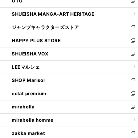
OTO
で
ド
新
開
ウ
し
SHUEISHA MANGA-ART HERITAGE
く
で
い
新
開
ウ
し
ジャンプキャラクターズストア
く
ィ
い
新
ン
ウ
し
HAPPY PLUS STORE
ド
ィ
い
新
ウ
ン
ウ
し
SHUEISHA VOX
で
ド
ィ
い
新
開
ウ
ン
ウ
し
LEEマルシェ
く
で
ド
ィ
い
新
開
ウ
ン
ウ
し
SHOP Marisol
く
で
ド
ィ
い
新
開
ウ
ン
ウ
し
eclat premium
く
で
ド
ィ
い
新
開
ウ
ン
ウ
し
mirabella
く
で
ド
ィ
い
新
開
ウ
ン
ウ
し
mirabella homme
く
で
ド
ィ
い
新
開
ウ
ン
ウ
し
zakka market
く
で
ド
ィ
い
新