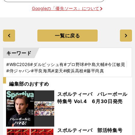
Googleの「優先ソース」について
一覧に戻る
キーワード
#WBC2026
#ダルビッシュ有
#プロ野球
#中島大輔
#今江敏晃
#侍ジャパン
#平良海馬
#楽天
#横浜高校
#藤平尚真
編集部のおすすめ
スポルティーバ バレーボール
特集号 Vol.4 6月30日発売
スポルティーバ 部活特集号