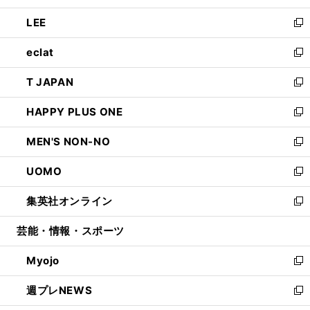
開
ウ
ン
ウ
し
LEE
く
で
ド
ィ
い
新
開
ウ
ン
ウ
し
eclat
く
で
ド
ィ
い
新
開
ウ
ン
ウ
し
T JAPAN
く
で
ド
ィ
い
新
開
ウ
ン
ウ
し
HAPPY PLUS ONE
く
で
ド
ィ
い
新
開
ウ
ン
ウ
し
MEN'S NON-NO
く
で
ド
ィ
い
新
開
ウ
ン
ウ
し
UOMO
く
で
ド
ィ
い
新
開
ウ
ン
ウ
し
集英社オンライン
く
で
ド
ィ
い
新
開
ウ
ン
ウ
し
芸能・情報・スポーツ
く
で
ド
ィ
い
開
ウ
ン
ウ
Myojo
く
で
ド
ィ
新
開
ウ
ン
し
週プレNEWS
く
で
ド
い
新
開
ウ
ウ
し