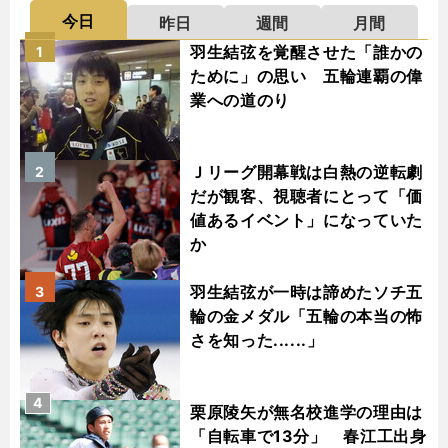
今日
昨日
週間
月間
羽生結弦を覚醒させた「誰かの
1
ために」の思い 五輪連覇の偉
業への道のり
Ｊリーグ開幕戦は白熱の逆転劇
2
だが観客、視聴者にとって「価
値あるイベント」になっていた
か
羽生結弦が一時は諦めたソチ五
3
輪の金メダル「五輪の本当の怖
さを知った......」
4
栗原陵矢が無名校進学の理由は
「自転車で13分」 春江工出身