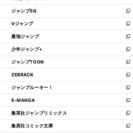
し
ジャンプSQ
い
新
ウ
し
Vジャンプ
ィ
い
新
ン
ウ
し
最強ジャンプ
ド
ィ
い
新
ウ
ン
ウ
し
少年ジャンプ+
で
ド
ィ
い
新
開
ウ
ン
ウ
し
ジャンプTOON
く
で
ド
ィ
い
新
開
ウ
ン
ウ
し
ZEBRACK
く
で
ド
ィ
い
新
開
ウ
ン
ウ
し
ジャンプルーキー！
く
で
ド
ィ
い
新
開
ウ
ン
ウ
し
S-MANGA
く
で
ド
ィ
い
新
開
ウ
ン
ウ
し
集英社ジャンプリミックス
く
で
ド
ィ
い
新
開
ウ
ン
ウ
し
集英社コミック文庫
く
で
ド
ィ
い
新
開
ウ
ン
ウ