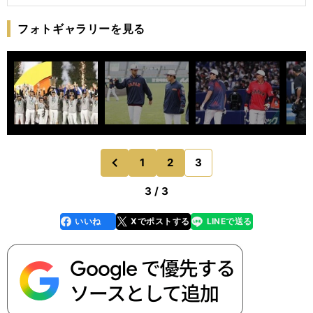
フォトギャラリーを見る
1
2
3
のページへ
前
3 / 3
いいね
Xでポストする
LINEで送る
line
faceboo
x
k