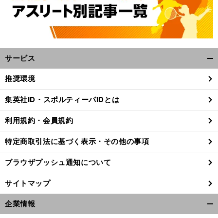
サービス
開
く/
推奨環境
閉
じ
集英社ID・スポルティーバIDとは
【
W
】
・
特
」
る
BC
2026
メジャーのトレンドに逆行
ダルビッシュ有も太鼓判を押す侍ジャパン
藤平尚真の「
殊フォーム
の正体
利用規約・会員規約
特定商取引法に基づく表示・その他の事項
ブラウザプッシュ通知について
サイトマップ
企業情報
開