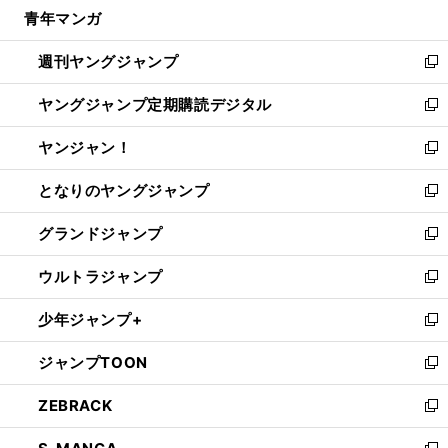
し
青年マンガ
く
で
ド
ィ
い
開
ウ
ン
ウ
週刊ヤングジャンプ
く
で
ド
ィ
新
開
ウ
ン
し
ヤングジャンプ定期購読デジタル
く
で
ド
い
新
開
ウ
ウ
し
ヤンジャン！
く
で
ィ
い
新
開
ン
ウ
し
となりのヤングジャンプ
く
ド
ィ
い
新
ウ
ン
ウ
し
グランドジャンプ
で
ド
ィ
い
新
開
ウ
ン
ウ
し
ウルトラジャンプ
く
で
ド
ィ
い
新
開
ウ
ン
ウ
し
少年ジャンプ+
く
で
ド
ィ
い
新
開
ウ
ン
ウ
し
ジャンプTOON
く
で
ド
ィ
い
新
開
ウ
ン
ウ
し
ZEBRACK
く
で
ド
ィ
い
新
開
ウ
ン
ウ
し
く