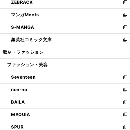
ZEBRACK
く
で
ド
ィ
い
新
開
ウ
ン
ウ
し
マンガMeets
く
で
ド
ィ
い
新
開
ウ
ン
ウ
し
S-MANGA
く
で
ド
ィ
い
新
開
ウ
ン
ウ
し
集英社コミック文庫
く
で
ド
ィ
い
新
開
ウ
ン
ウ
し
取材・ファッション
く
で
ド
ィ
い
開
ウ
ン
ウ
ファッション・美容
く
で
ド
ィ
開
ウ
ン
Seventeen
く
で
ド
新
開
ウ
し
non-no
く
で
い
新
開
ウ
し
BAILA
く
ィ
い
新
ン
ウ
し
MAQUIA
ド
ィ
い
新
ウ
ン
ウ
し
SPUR
で
ド
ィ
い
新