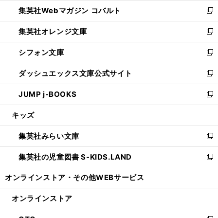
ウ
ン
ウ
集英社Webマガジン コバルト
く
で
ド
ィ
新
開
ウ
ン
し
集英社オレンジ文庫
く
で
ド
い
新
開
ウ
ウ
し
シフォン文庫
く
で
ィ
い
新
開
ン
ウ
し
ダッシュエックス文庫公式サイト
く
ド
ィ
い
新
ウ
ン
ウ
し
JUMP j-BOOKS
で
ド
ィ
い
新
開
ウ
ン
ウ
し
キッズ
く
で
ド
ィ
い
開
ウ
ン
ウ
集英社みらい文庫
く
で
ド
ィ
新
開
ウ
ン
し
集英社の児童図書 S-KIDS.LAND
く
で
ド
い
新
開
ウ
ウ
し
オンラインストア・
その他WEBサービス
く
で
ィ
い
開
ン
ウ
オンラインストア
く
ド
ィ
ウ
ン