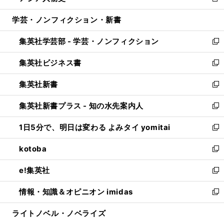
新
開
ウ
ン
ウ
し
学芸・ノンフィクション・新書
く
で
ド
ィ
い
開
ウ
ン
ウ
集英社学芸部 - 学芸・ノンフィクション
く
で
ド
ィ
新
開
ウ
ン
し
集英社ビジネス書
く
で
ド
い
新
開
ウ
ウ
し
集英社新書
く
で
ィ
い
新
開
ン
ウ
し
集英社新書プラス - 知の水先案内人
く
ド
ィ
い
新
ウ
ン
ウ
し
1日5分で、明日は変わる よみタイ yomitai
で
ド
ィ
い
新
開
ウ
ン
ウ
し
kotoba
く
で
ド
ィ
い
新
開
ウ
ン
ウ
し
e!集英社
く
で
ド
ィ
い
新
開
ウ
ン
ウ
し
情報・知識＆オピニオン imidas
く
で
ド
ィ
い
新
開
ウ
ン
ウ
し
ライトノベル・ノベライズ
く
で
ド
ィ
い
開