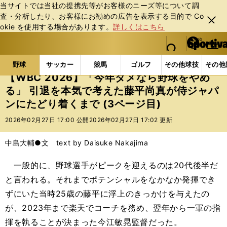
当サイトでは当社の提携先等がお客様のニーズ等について調
査・分析したり、お客様にお勧めの広告を表⽰する⽬的で Co
閉じ
okie を使⽤する場合があります。
詳しくはこちら
る
マイペ
web Sportiva (webスポルティーバ)
検索
メニュ
we
ー
野球の記事一覧
プロ野球
【WBC 2026】「今
b
ジ
野球
サッカー
競馬
ゴルフ
その他球技
その他
ス
【WBC 2026】「今年ダメなら野球をやめ
ポ
る」 引退を本気で考えた藤平尚真が侍ジャパ
ル
ンにたどり着くまで (3ページ目)
テ
ィ
2026年02月27日 17:00 公開
2026年02月27日 17:02 更新
ー
バ
中島大輔●文 text by Daisuke Nakajima
一般的に、野球選手がピークを迎えるのは20代後半だ
と言われる。それまでポテンシャルをなかなか発揮でき
ずにいた当時25歳の藤平に浮上のきっかけを与えたの
が、2023年まで楽天でコーチを務め、翌年から一軍の指
揮を執ることが決まった今江敏晃監督だった。