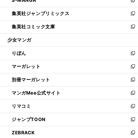
S-MANGA
で
ド
ィ
い
新
開
ウ
ン
ウ
し
集英社ジャンプリミックス
く
で
ド
ィ
い
新
開
ウ
ン
ウ
し
集英社コミック文庫
く
で
ド
ィ
い
新
開
ウ
ン
ウ
し
少女マンガ
く
で
ド
ィ
い
開
ウ
ン
ウ
りぼん
く
で
ド
ィ
新
開
ウ
ン
し
マーガレット
く
で
ド
い
新
開
ウ
ウ
し
別冊マーガレット
く
で
ィ
い
新
開
ン
ウ
し
マンガMee公式サイト
く
ド
ィ
い
新
ウ
ン
ウ
し
リマコミ
で
ド
ィ
い
新
開
ウ
ン
ウ
し
ジャンプTOON
く
で
ド
ィ
い
新
開
ウ
ン
ウ
し
ZEBRACK
く
で
ド
ィ
い
新