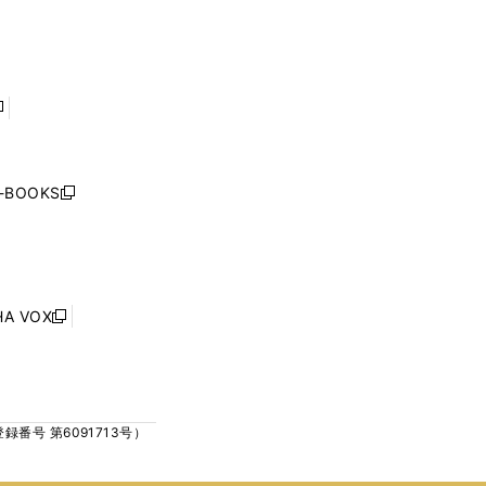
で
で
ン
ン
開
開
ド
ド
く
く
ウ
ウ
で
で
開
開
く
く
し
い
ウ
j-BOOKS
新
ィ
し
ン
い
ド
ウ
ウ
ィ
で
ン
HA VOX
開
新
ド
く
し
ウ
い
で
ウ
開
ィ
く
号 第6091713号）
ン
ド
ウ