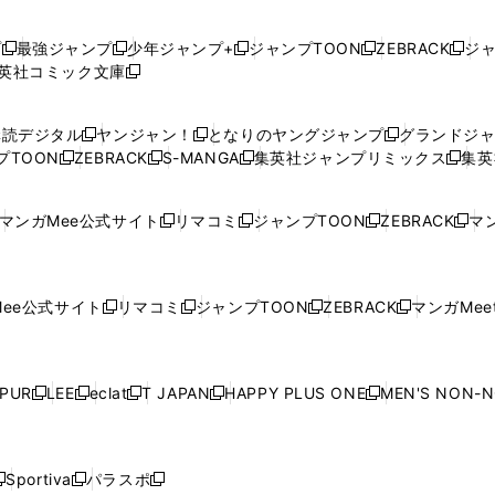
プ
最強ジャンプ
少年ジャンプ+
ジャンプTOON
ZEBRACK
ジ
新
新
新
新
新
英社コミック文庫
し
新
し
し
し
し
い
い
し
い
い
い
ウ
ウ
い
ウ
ウ
ウ
購読デジタル
ヤンジャン！
となりのヤングジャンプ
グランドジ
新
新
新
ィ
ィ
ウ
ィ
ィ
ィ
プTOON
ZEBRACK
S-MANGA
集英社ジャンプリミックス
集英
新
し
新
し
新
し
新
ン
ン
ィ
ン
ン
ン
し
い
し
い
し
い
し
ド
ド
ン
ド
ド
ド
い
ウ
い
ウ
い
ウ
い
ウ
ウ
ド
ウ
ウ
ウ
マンガMee公式サイト
リマコミ
ジャンプTOON
ZEBRACK
マン
新
新
新
新
ウ
ィ
ウ
ィ
ウ
ィ
ウ
で
で
ウ
で
で
で
し
し
し
し
し
ィ
ン
ィ
ン
ィ
ン
ィ
開
開
で
開
開
開
い
い
い
い
い
ン
ド
ン
ド
ン
ド
ン
く
く
開
く
く
く
ウ
ウ
ウ
ウ
ウ
ド
ウ
ド
ウ
ド
ウ
ド
ee公式サイト
リマコミ
ジャンプTOON
ZEBRACK
マンガMeet
く
新
新
新
新
ィ
ィ
ィ
ィ
ィ
ウ
で
ウ
で
ウ
で
ウ
し
し
し
し
ン
ン
ン
ン
ン
で
開
で
開
で
開
で
い
い
い
い
ド
ド
ド
ド
ド
開
く
開
く
開
く
開
ウ
ウ
ウ
ウ
ウ
ウ
ウ
ウ
ウ
PUR
LEE
eclat
T JAPAN
HAPPY PLUS ONE
MEN'S NON-
く
く
く
く
新
新
新
新
新
ィ
ィ
ィ
ィ
で
で
で
で
で
し
し
し
し
し
ン
ン
ン
ン
開
開
開
開
開
い
い
い
い
い
ド
ド
ド
ド
く
く
く
く
く
ウ
ウ
ウ
ウ
ウ
ウ
ウ
ウ
ウ
Sportiva
パラスポ
新
新
ィ
ィ
ィ
ィ
ィ