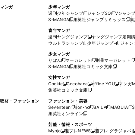
ィ
ウ
マンガ
少年マンガ
ン
ィ
週刊少年ジャンプ
ジャンプSQ
Vジャン
ド
ン
新
新
S-MANGA
集英社ジャンプリミックス
集
ウ
ド
新
し
し
新
で
ウ
し
い
い
し
青年マンガ
開
で
い
ウ
ウ
い
週刊ヤングジャンプ
ヤングジャンプ定期
新
く
開
ウ
ィ
ィ
ウ
ウルトラジャンプ
少年ジャンプ+
ジャン
新
し
新
く
ィ
ン
ン
ィ
し
い
し
ン
ド
ド
ン
少女マンガ
い
ウ
い
ド
ウ
ウ
ド
りぼん
マーガレット
別冊マーガレット
新
新
新
ウ
ィ
ウ
ウ
で
で
ウ
S-MANGA
集英社コミック文庫
し
新
し
新
ィ
ン
ィ
で
開
開
で
い
し
い
し
ン
ド
ン
女性マンガ
開
く
く
開
ウ
い
ウ
い
ド
ウ
ド
Cookie
Cocohana
office YOU
マンガM
く
く
新
新
新
ィ
ウ
ィ
ウ
ウ
で
ウ
集英社コミック文庫
し
新
し
し
ン
ィ
ン
ィ
で
開
で
い
し
い
い
ド
ン
ド
ン
取材・ファッション
ファッション・美容
開
く
開
ウ
い
ウ
ウ
ウ
ド
ウ
ド
Seventeen
non-no
BAILA
MAQUIA
S
く
く
新
新
新
新
ィ
ウ
ィ
ィ
で
ウ
で
ウ
集英社オンライン
し
新
し
し
し
ン
ィ
ン
ン
開
で
開
で
い
し
い
い
い
ド
ン
ド
ド
芸能・情報・スポーツ
く
開
く
開
ウ
い
ウ
ウ
ウ
ウ
ド
ウ
ウ
Myojo
週プレNEWS
週プレ グラジャパ!
く
く
新
新
新
ィ
ウ
ィ
ィ
ィ