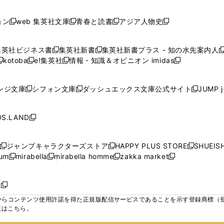
で
で
で
で
し
し
し
ン
ン
ン
ン
ン
開
開
開
開
い
い
い
ド
ド
ド
ド
ド
ョン
web 集英社文庫
青春と読書
アジア人物史
く
く
く
く
新
新
新
新
ウ
ウ
ウ
ウ
ウ
ウ
ウ
ウ
し
し
し
し
ィ
ィ
ィ
で
で
で
で
で
い
い
い
い
ン
ン
ン
集英社ビジネス書
集英社新書
集英社新書プラス - 知の水先案内人
開
開
開
開
開
新
新
新
ウ
ウ
ウ
ウ
ド
ド
ド
kotoba
e!集英社
情報・知識＆オピニオン imidas
く
く
く
く
く
新
し
新
し
新
ィ
ィ
ィ
ィ
ウ
ウ
ウ
し
し
い
し
い
し
ン
ン
ン
ン
で
で
で
い
い
ウ
い
ウ
い
ド
ド
ド
ド
ンジ文庫
シフォン文庫
ダッシュエックス文庫公式サイト
JUMP 
開
開
開
新
新
新
ウ
ウ
ィ
ウ
ィ
ウ
ウ
ウ
ウ
ウ
く
く
く
し
し
し
ィ
ィ
ン
ィ
ン
ィ
で
で
で
で
い
い
い
ン
ン
ド
ン
ド
ン
S.LAND
開
開
開
開
新
ウ
ウ
ウ
ド
ド
ウ
ド
ウ
ド
く
く
く
く
し
ィ
ィ
ィ
ウ
ウ
で
ウ
で
ウ
い
ン
ン
ン
ジャンプキャラクターズストア
HAPPY PLUS STORE
SHUEIS
で
で
開
で
開
で
新
新
新
ウ
ド
ド
ド
ium
mirabella
mirabella homme
zakka market
開
開
く
開
く
開
し
新
新
新
し
新
し
ィ
ウ
ウ
ウ
く
く
く
く
い
し
し
い
し
し
い
ン
で
で
で
ウ
い
い
ウ
い
い
ウ
ド
ボ
開
開
開
新
ィ
ウ
ウ
ィ
ウ
ウ
ィ
ウ
く
く
く
し
らコンテンツ使用許諾を得た正規版配信サービスであることを示す登録商標（登録番
ン
ィ
ィ
ン
ィ
ィ
ン
で
い
覧はこちら。
ド
ン
ン
ド
ン
ン
ド
開
ウ
ウ
ド
ド
ウ
ド
ド
ウ