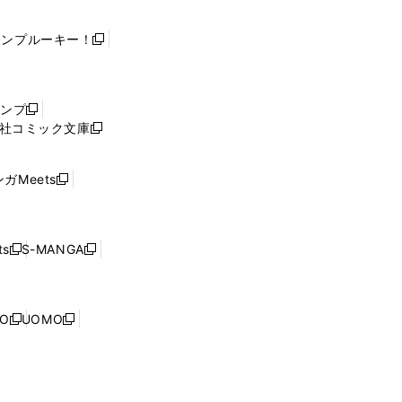
ャンプルーキー！
新
し
い
ウ
ャンプ
新
ィ
社コミック文庫
し
新
ン
い
し
ド
ウ
い
ウ
ガMeets
新
ィ
ウ
で
し
ン
ィ
開
い
ド
ン
く
ウ
ウ
ド
s
S-MANGA
新
新
ィ
で
ウ
し
し
ン
開
で
い
い
ド
く
開
ウ
ウ
ウ
NO
UOMO
く
新
新
ィ
ィ
で
し
し
ン
ン
開
い
い
ド
ド
く
ウ
ウ
ウ
ウ
ィ
ィ