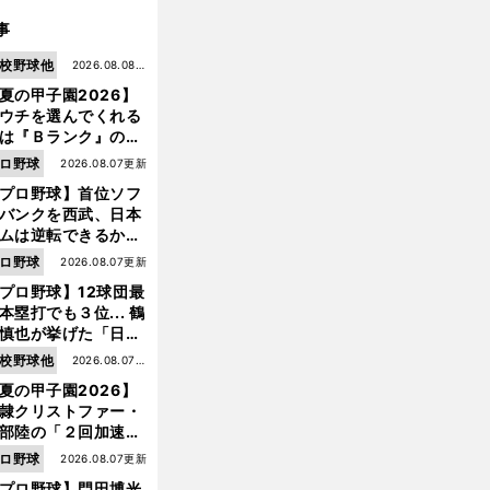
事
校野球他
2026.08.08更
夏の甲子園2026】
新
ウチを選んでくれる
は『Ｂランク』の選
たち」 八幡商が15
ロ野球
2026.08.07更新
ぶり甲子園をつかん
プロ野球】首位ソフ
"名門復活"の舞台裏
バンクを西武、日本
ムは逆転できるか？
鶴岡慎也が挙げる終
ロ野球
2026.08.07更新
戦のキーマン３人
プロ野球】12球団最
「
バ
！
」
"
怒
"
の
カヤロー
のひと言で本気モードに
唐川侑己の
り
快速球を受け止めた日
本塁打でも３位... 鶴
慎也が挙げた「日本
ムの誤算」とソフト
校野球他
2026.08.07更
ンク追撃のカギ
夏の甲子園2026】
新
隷クリストファー・
部陸の「２回加速す
」規格外のストレー
ロ野球
2026.08.07更新
 それでもプロではな
プロ野球】門田博光