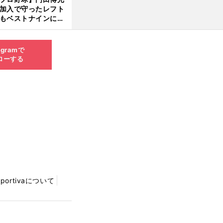
大学進学を選ぶ理由
加入で守ったレフト
もベストナインに輝
た石嶺和彦 「サッ
」という愛称は松永
美がきっかけ？
agramで
ローする
Sportivaについて