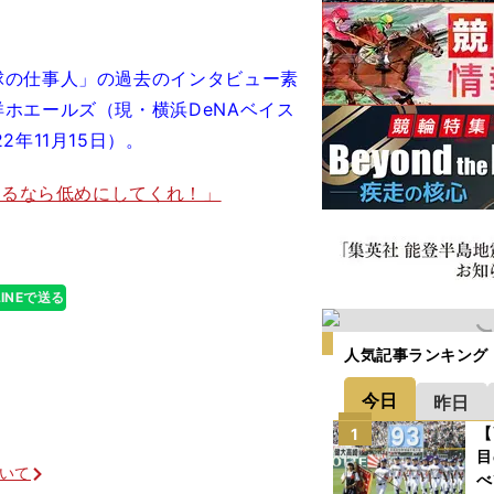
球の仕事人」の過去のインタビュー素
ホエールズ（現・横浜DeNAベイス
年11月15日）。
するなら低めにしてくれ！」
LINEで送る
人気記事ランキング
今日
昨日
【
1
目
ついて
べ