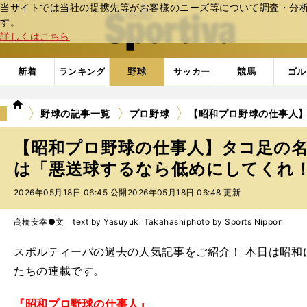
当サイトでは当社の提携先等がお客様のニーズ等について調査・分析し
web Sportiva (webスポルティーバ)
す。
詳しくはこちら
新着
ランキング
野球
サッカー
競馬
ゴル
we
野球の記事一覧
プロ野球
【昭和プロ野球の仕事人
b
ス
【昭和プロ野球の仕事人】タコ足の
ポ
ル
は「悪送球するなら低めにしてくれ
テ
2026年05月18日 06:45 公開
2026年05月18日 06:48 更新
ィ
ー
バ
高橋安幸●文 text by Yasuyuki Takahashi
photo by Sports Nippon
スポルティーバの過去の人気記事をご紹介！ 本日は昭和
たちの連載です。
『昭和プロ野球の仕事人』