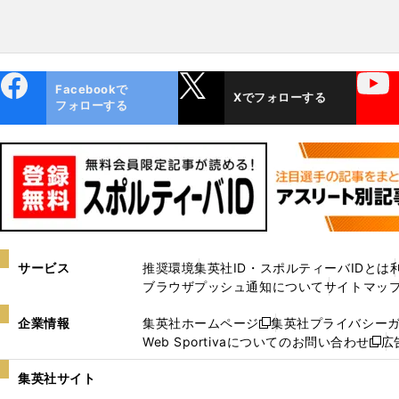
ebo
X
YouTube
Facebookで
Xでフォローする
ok
フォローする
サービス
推奨環境
集英社ID・スポルティーバIDとは
ブラウザプッシュ通知について
サイトマッ
企業情報
集英社ホームページ
集英社プライバシー
新
Web Sportivaについてのお問い合わせ
広
し
新
い
し
集英社サイト
ウ
い