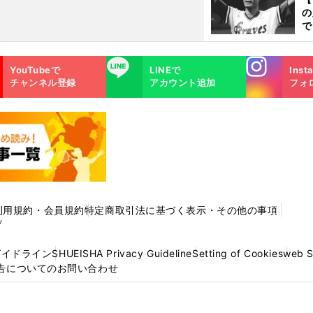
く
の
で
い
サ
Instagra
LINE
浩
YouTubeで
LINEで
Inst
m
チャンネル登録
アカウント追加
フォ
利用規約・会員規約
特定商取引法に基づく表示・その他の事項
プ
ガイドライン
SHUEISHA Privacy Guideline
Setting of Cookies
web 
告についてのお問い合わせ