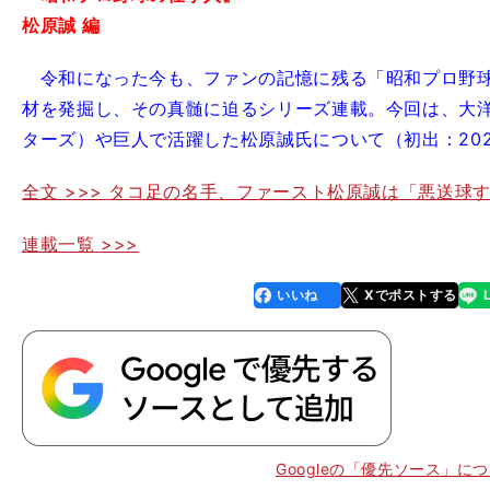
松原誠 編
令和になった今も、ファンの記憶に残る「昭和プロ野
材を発掘し、その真髄に迫るシリーズ連載。今回は、大洋
ターズ）や巨人で活躍した松原誠氏について（初出：2022
全文 >>> タコ足の名手、ファースト松原誠は「悪送球
連載一覧 >>>
いいね
Xでポストする
line
faceboo
x
k
Googleの「優先ソース」に