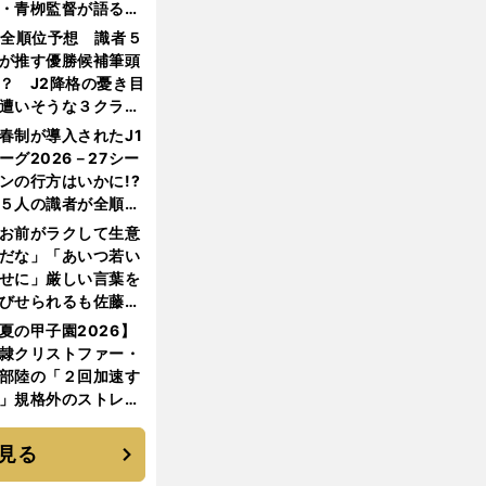
・青栁監督が語る
機動破壊」はこうし
1全順位予想 識者５
生まれた
が推す優勝候補筆頭
？ J2降格の憂き目
遭いそうな３クラブ
は？
春制が導入されたJ1
ーグ2026－27シー
ンの行方はいかに!?
５人の識者が全順位
大胆予想
お前がラクして生意
だな」「あいつ若い
せに」厳しい言葉を
びせられるも佐藤慎
郎が貫いた誇りとフ
夏の甲子園2026】
ンへの思い
隷クリストファー・
部陸の「２回加速す
」規格外のストレー
 それでもプロではな
大学進学を選ぶ理由
見る