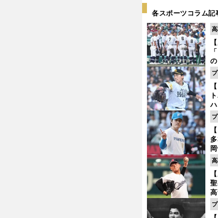
各スポーツコラム記
高
【
「
の
手
プ
年
【
だ
ト
ハ
プ
盤
【
長岡秀樹たちが明かす池山ヤクルト快進撃の舞台裏
多
岡
ハ
高
バ
【
聖
高
る
プ
ト
【