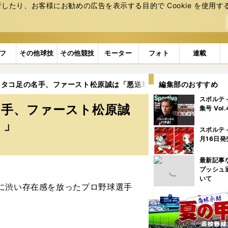
たり、お客様にお勧めの広告を表⽰する⽬的で Cookie を使⽤す
フ
その他球技
その他競技
モーター
フォト
連載
】タコ足の名手、ファースト松原誠は「悪送球するなら低めにしてく
編集部のおすすめ
スポルテ
名手、ファースト松原誠
集号 Vol
！」
スポルテ
月16日発
最新記事
プッシュ
いて
に渋い存在感を放ったプロ野球選手