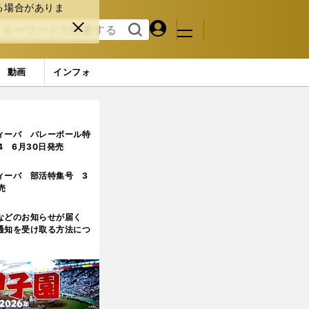
る場合がありま
マイペ
閉じ
検索
メニュ
ー
る
す
ジ
る
動画
インフォ
れ！」
ィーバ バレーボール特
.4 6月30日発売
ィーバ 部活特集号 3
売
などのお知らせが届く
通知を受け取る方法につ