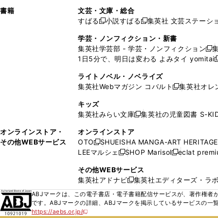
で
ウ
で
で
し
し
ン
ィ
ン
ン
ン
書籍
文芸・文庫・総合
開
で
開
開
い
い
ド
ン
ド
ド
ド
すばる
小説すばる
集英社 文芸ステーシ
く
開
く
く
新
新
ウ
ウ
ウ
ド
ウ
ウ
ウ
く
し
し
ィ
ィ
学芸・ノンフィクション・新書
で
ウ
で
で
で
い
い
ン
ン
集英社学芸部 - 学芸・ノンフィクション
開
で
開
開
開
新
ウ
ウ
ド
ド
1日5分で、明日は変わる よみタイ yomitai
く
開
く
く
く
し
新
ィ
ィ
ウ
ウ
く
い
ン
ン
ライトノベル・ノベライズ
で
で
ウ
ド
ド
集英社Webマガジン コバルト
集英社オレ
開
開
新
ィ
ウ
ウ
く
く
し
ン
キッズ
で
で
い
ド
集英社みらい文庫
集英社の児童図書 S-KID
開
開
新
ウ
ウ
く
く
し
ィ
オンラインストア・
オンラインストア
で
い
ン
その他WEBサービス
OTO
SHUEISHA MANGA-ART HERITAGE
開
新
ウ
ド
LEEマルシェ
SHOP Marisol
eclat prem
く
し
新
新
ィ
ウ
い
し
し
ン
その他WEBサービス
で
ウ
い
い
ド
集英社アドナビ
集英社エディターズ・ラ
開
新
ィ
ウ
ウ
ウ
く
し
ABJマークは、この電子書店・電子書籍配信サービスが、著作権者か
ン
ィ
ィ
で
い
です。ABJマークの詳細、ABJマークを掲示しているサービスの一
ド
ン
ン
開
https://aebs.or.jp/
ウ
新
ウ
ド
ド