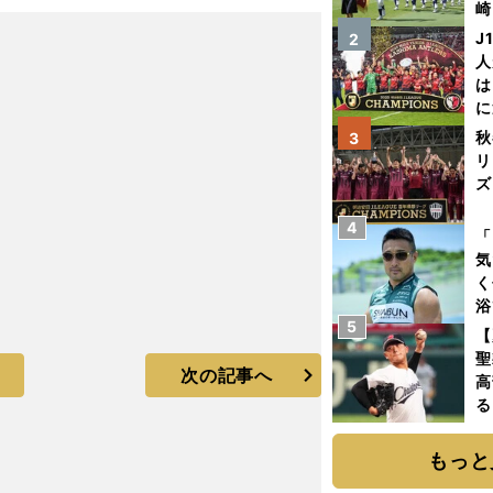
崎
「
J
2
て
人
は
に
と
秋
3
リ
ズ
4
を
「
気
く
浴
5
太
【
ァ
聖
次の記事へ
高
る
ト
く
もっと