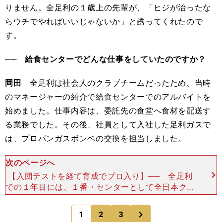
りません。全足利の１歳上の先輩が、「ヒジが治ったな
らウチでやればいいじゃないか」と誘ってくれたので
す。
── 給食センターでどんな仕事をしていたのですか？
岡田
全足利は社会人のクラブチームだったため、当時
のマネージャーの紹介で給食センターでのアルバイトを
始めました。仕事内容は、委託先の食堂へ食材を配送す
る業務でした。その後、社員として入社した足利ガスで
は、プロパンガスボンベの交換を担当しました。
次のページへ
【入団テストを経て育成でプロ入り】── 全足利
での１年目には、１番・センターとして全日本クラ
ブ選手権優勝にいきなり貢献しました。プロを現実
的に意識し始めたのは、いつ頃だったのでしょう
次
1
2
3
のページへ
か。岡田 じつ