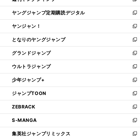
新
開
ウ
ン
し
ヤングジャンプ定期購読デジタル
く
で
ド
い
新
開
ウ
ウ
し
ヤンジャン！
く
で
ィ
い
新
開
ン
ウ
し
となりのヤングジャンプ
く
ド
ィ
い
新
ウ
ン
ウ
し
グランドジャンプ
で
ド
ィ
い
新
開
ウ
ン
ウ
し
ウルトラジャンプ
く
で
ド
ィ
い
新
開
ウ
ン
ウ
し
少年ジャンプ+
く
で
ド
ィ
い
新
開
ウ
ン
ウ
し
ジャンプTOON
く
で
ド
ィ
い
新
開
ウ
ン
ウ
し
ZEBRACK
く
で
ド
ィ
い
新
開
ウ
ン
ウ
し
S-MANGA
く
で
ド
ィ
い
新
開
ウ
ン
ウ
し
集英社ジャンプリミックス
く
で
ド
ィ
い
新