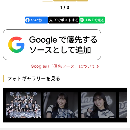
1 / 3
いいね
Xでポストする
LINEで送る
line
faceboo
x
k
Googleの「優先ソース」について
フォトギャラリーを見る