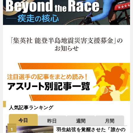
人気記事ランキング
今日
昨日
週間
月間
羽生結弦を覚醒させた「誰かの
1