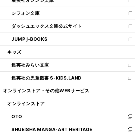
集英社オレンジ文庫
で
ド
い
新
開
ウ
ウ
し
シフォン文庫
く
で
ィ
い
新
開
ン
ウ
し
ダッシュエックス文庫公式サイト
く
ド
ィ
い
新
ウ
ン
ウ
し
JUMP j-BOOKS
で
ド
ィ
い
新
開
ウ
ン
ウ
し
キッズ
く
で
ド
ィ
い
開
ウ
ン
ウ
集英社みらい文庫
く
で
ド
ィ
新
開
ウ
ン
し
集英社の児童図書 S-KIDS.LAND
く
で
ド
い
新
開
ウ
ウ
し
オンラインストア・
その他WEBサービス
く
で
ィ
い
開
ン
ウ
オンラインストア
く
ド
ィ
ウ
ン
OTO
で
ド
新
開
ウ
し
SHUEISHA MANGA-ART HERITAGE
く
で
い
新