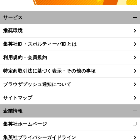
サービス
開
く/
推奨環境
閉
じ
集英社ID・スポルティーバIDとは
る
利用規約・会員規約
特定商取引法に基づく表示・その他の事項
ブラウザプッシュ通知について
サイトマップ
企業情報
開
く/
集英社ホームページ
新
閉
し
じ
集英社プライバシーガイドライン
い