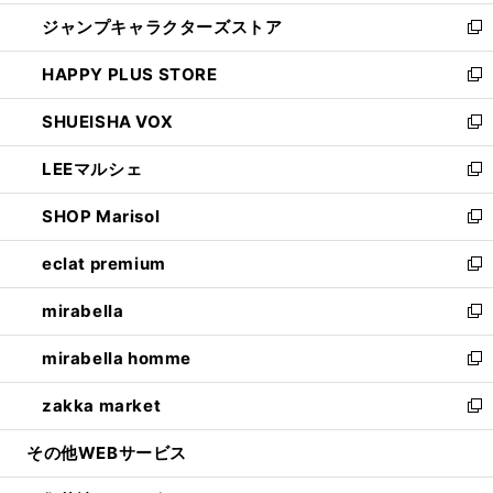
開
ウ
し
ジャンプキャラクターズストア
く
ィ
い
新
ン
ウ
し
HAPPY PLUS STORE
ド
ィ
い
新
ウ
ン
ウ
し
SHUEISHA VOX
で
ド
ィ
い
新
開
ウ
ン
ウ
し
LEEマルシェ
く
で
ド
ィ
い
新
開
ウ
ン
ウ
し
SHOP Marisol
く
で
ド
ィ
い
新
開
ウ
ン
ウ
し
eclat premium
く
で
ド
ィ
い
新
開
ウ
ン
ウ
し
mirabella
く
で
ド
ィ
い
新
開
ウ
ン
ウ
し
mirabella homme
く
で
ド
ィ
い
新
開
ウ
ン
ウ
し
zakka market
く
で
ド
ィ
い
新
開
ウ
ン
ウ
し
その他WEBサービス
く
で
ド
ィ
い
開
ウ
ン
ウ