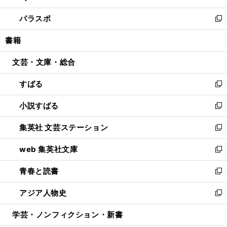
ウ
ン
ウ
し
パラスポ
で
ド
ィ
い
新
開
ウ
ン
ウ
し
書籍
く
で
ド
ィ
い
開
ウ
ン
ウ
文芸・文庫・総合
く
で
ド
ィ
開
ウ
ン
すばる
く
で
ド
新
開
ウ
し
小説すばる
く
で
い
新
開
ウ
し
集英社 文芸ステーション
く
ィ
い
新
ン
ウ
し
web 集英社文庫
ド
ィ
い
新
ウ
ン
ウ
し
青春と読書
で
ド
ィ
い
新
開
ウ
ン
ウ
し
アジア人物史
く
で
ド
ィ
い
新
開
ウ
ン
ウ
し
学芸・ノンフィクション・新書
く
で
ド
ィ
い
開
ウ
ン
ウ