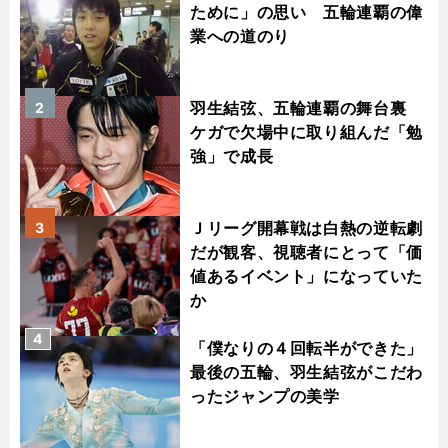
ために」の思い 五輪連覇の偉
業への道のり
羽生結弦、五輪連覇の舞台裏
2
ケガで欠場中に取り組んだ「勉
強」で成長
Ｊリーグ開幕戦は白熱の逆転劇
3
だが観客、視聴者にとって「価
値あるイベント」になっていた
か
4
「僕なりの４回転半ができた」
最後の五輪、羽生結弦がこだわ
ったジャンプの美学