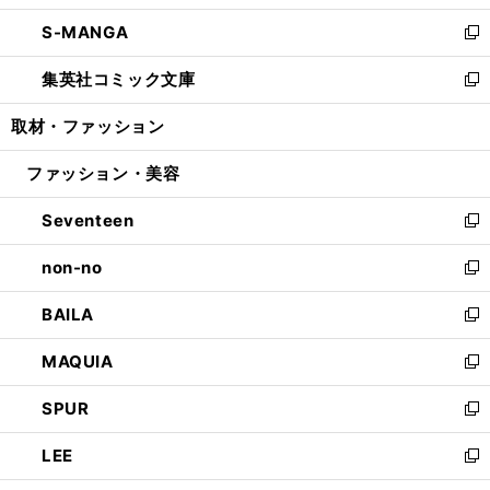
開
ウ
ン
ウ
し
S-MANGA
く
で
ド
ィ
い
新
開
ウ
ン
ウ
し
集英社コミック文庫
く
で
ド
ィ
い
新
開
ウ
ン
ウ
し
取材・ファッション
く
で
ド
ィ
い
開
ウ
ン
ウ
ファッション・美容
く
で
ド
ィ
開
ウ
ン
Seventeen
く
で
ド
新
開
ウ
し
non-no
く
で
い
新
開
ウ
し
BAILA
く
ィ
い
新
ン
ウ
し
MAQUIA
ド
ィ
い
新
ウ
ン
ウ
し
SPUR
で
ド
ィ
い
新
開
ウ
ン
ウ
し
LEE
く
で
ド
ィ
い
新
開
ウ
ン
ウ
し