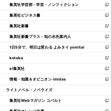
集英社学芸部 - 学芸・ノンフィクション
く
で
ド
ィ
新
開
ウ
ン
し
集英社ビジネス書
く
で
ド
い
新
開
ウ
ウ
し
集英社新書
く
で
ィ
い
新
開
ン
ウ
し
集英社新書プラス - 知の水先案内人
く
ド
ィ
い
新
ウ
ン
ウ
し
1日5分で、明日は変わる よみタイ yomitai
で
ド
ィ
い
新
開
ウ
ン
ウ
し
kotoba
く
で
ド
ィ
い
新
開
ウ
ン
ウ
し
e!集英社
く
で
ド
ィ
い
新
開
ウ
ン
ウ
し
情報・知識＆オピニオン imidas
く
で
ド
ィ
い
新
開
ウ
ン
ウ
し
ライトノベル・ノベライズ
く
で
ド
ィ
い
開
ウ
ン
ウ
集英社Webマガジン コバルト
く
で
ド
ィ
新
開
ウ
ン
し
く