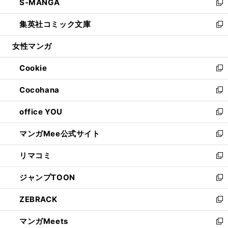
S-MANGA
く
で
ド
ィ
い
新
開
ウ
ン
ウ
し
集英社コミック文庫
く
で
ド
ィ
い
新
開
ウ
ン
ウ
し
女性マンガ
く
で
ド
ィ
い
開
ウ
ン
ウ
Cookie
く
で
ド
ィ
新
開
ウ
ン
し
Cocohana
く
で
ド
い
新
開
ウ
ウ
し
office YOU
く
で
ィ
い
新
開
ン
ウ
し
マンガMee公式サイト
く
ド
ィ
い
新
ウ
ン
ウ
し
リマコミ
で
ド
ィ
い
新
開
ウ
ン
ウ
し
ジャンプTOON
く
で
ド
ィ
い
新
開
ウ
ン
ウ
し
ZEBRACK
く
で
ド
ィ
い
新
開
ウ
ン
ウ
し
マンガMeets
く
で
ド
ィ
い
新