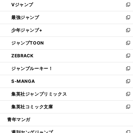
Vジャンプ
ィ
い
新
ン
ウ
し
最強ジャンプ
ド
ィ
い
新
ウ
ン
ウ
し
少年ジャンプ+
で
ド
ィ
い
新
開
ウ
ン
ウ
し
ジャンプTOON
く
で
ド
ィ
い
新
開
ウ
ン
ウ
し
ZEBRACK
く
で
ド
ィ
い
新
開
ウ
ン
ウ
し
ジャンプルーキー！
く
で
ド
ィ
い
新
開
ウ
ン
ウ
し
S-MANGA
く
で
ド
ィ
い
新
開
ウ
ン
ウ
し
集英社ジャンプリミックス
く
で
ド
ィ
い
新
開
ウ
ン
ウ
し
集英社コミック文庫
く
で
ド
ィ
い
新
開
ウ
ン
ウ
し
青年マンガ
く
で
ド
ィ
い
開
ウ
ン
ウ
週刊ヤングジャンプ
く
で
ド
ィ