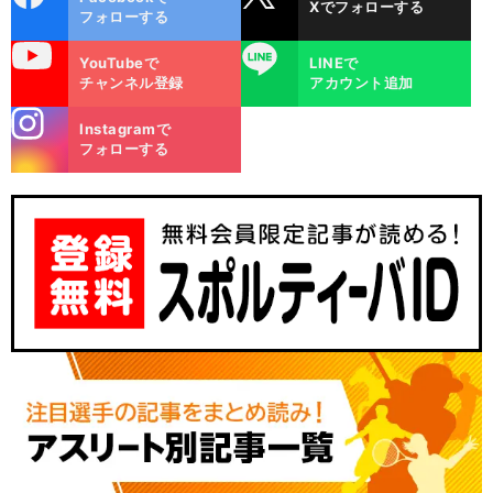
Xでフォローする
ok
フォローする
uTube
LINE
YouTubeで
LINEで
チャンネル登録
アカウント追加
stagra
Instagramで
m
フォローする
】
・
な
」
前
へ
DH