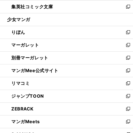
開
ウ
ン
ウ
し
集英社コミック文庫
く
で
ド
ィ
い
新
開
ウ
ン
ウ
し
少女マンガ
く
で
ド
ィ
い
開
ウ
ン
ウ
りぼん
く
で
ド
ィ
新
開
ウ
ン
し
マーガレット
く
で
ド
い
新
開
ウ
ウ
し
別冊マーガレット
く
で
ィ
い
新
開
ン
ウ
し
マンガMee公式サイト
く
ド
ィ
い
新
ウ
ン
ウ
し
リマコミ
で
ド
ィ
い
新
開
ウ
ン
ウ
し
ジャンプTOON
く
で
ド
ィ
い
新
開
ウ
ン
ウ
し
ZEBRACK
く
で
ド
ィ
い
新
開
ウ
ン
ウ
し
マンガMeets
く
で
ド
ィ
い
新
開
ウ
ン
ウ
し