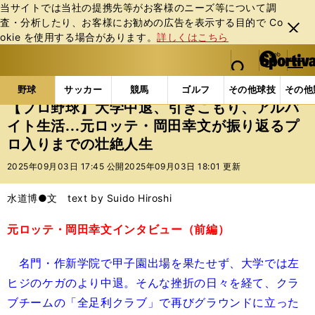
当サイトでは当社の提携先等がお客様のニーズ等について調
査・分析したり、お客様にお勧めの広告を表⽰する⽬的で Co
閉じ
okie を使⽤する場合があります。
詳しくはこちら
る
マイペ
web Sportiva (webスポルティーバ)
検索
メニュ
we
ー
野球の記事一覧
プロ野球
【プロ野球】大学中退、引
b
ジ
野球
サッカー
競馬
ゴルフ
その他球技
その他
ス
【プロ野球】大学中退、引きこもり、アルバ
ポ
イト生活...元ロッテ・岡田幸文が振り返るプ
ル
ロ入りまでの壮絶人生
テ
ィ
2025年09月03日 17:45 公開
2025年09月03日 18:01 更新
ー
バ
水道博●文 text by Suido Hiroshi
元ロッテ・岡田幸文インタビュー（前編）
名門・作新学院で甲子園出場を果たせず、大学では左
ヒジのケガのより中退。そんな挫折の日々を経て、クラ
ブチームの「全足利クラブ」で再びグラウンドに立った