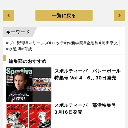
一覧に戻る
キーワード
#プロ野球
#マリーンズ
#ロッテ
#作新学院
#全足利
#岡田幸文
#水道博
#育成
編集部のおすすめ
スポルティーバ バレーボール
特集号 Vol.4 6月30日発売
スポルティーバ 部活特集号
3月16日発売