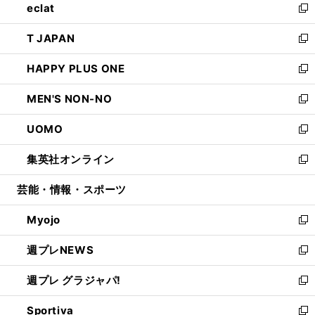
eclat
く
で
ド
ィ
い
新
開
ウ
ン
ウ
し
T JAPAN
く
で
ド
ィ
い
新
開
ウ
ン
ウ
し
HAPPY PLUS ONE
く
で
ド
ィ
い
新
開
ウ
ン
ウ
し
MEN'S NON-NO
く
で
ド
ィ
い
新
開
ウ
ン
ウ
し
UOMO
く
で
ド
ィ
い
新
開
ウ
ン
ウ
し
集英社オンライン
く
で
ド
ィ
い
新
開
ウ
ン
ウ
し
芸能・情報・スポーツ
く
で
ド
ィ
い
開
ウ
ン
ウ
Myojo
く
で
ド
ィ
新
開
ウ
ン
し
週プレNEWS
く
で
ド
い
新
開
ウ
ウ
し
週プレ グラジャパ!
く
で
ィ
い
新
開
ン
ウ
し
Sportiva
く
ド
ィ
い
新