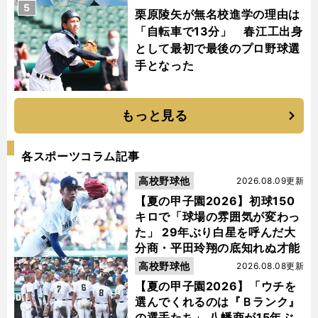
5
栗原陵矢が無名校進学の理由は
「自転車で13分」 春江工出身
として最初で最後のプロ野球選
手となった
もっと見る
各スポーツコラム記事
高校野球他
2026.08.09更新
【夏の甲子園2026】初球150
キロで「球場の雰囲気が変わっ
た」 29年ぶり白星を呼んだ大
分商・平田玲翔の底知れぬ才能
高校野球他
2026.08.08更新
【夏の甲子園2026】「ウチを
選んでくれるのは『Ｂランク』
の選手たち」 八幡商が15年ぶ