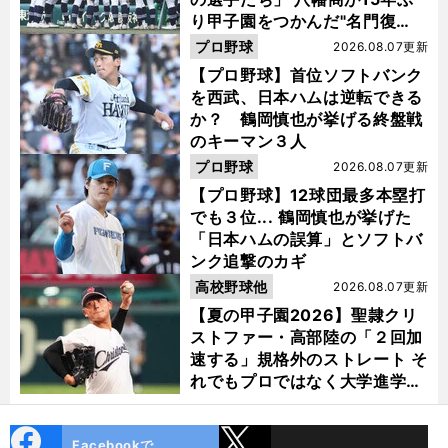
り甲子園をつかんだ"名門復
活"の舞台裏
プロ野球
2026.08.07更新
【プロ野球】首位ソフトバンク
を西武、日本ハムは逆転できる
か？ 鶴岡慎也が挙げる終盤戦
のキーマン３人
プロ野球
2026.08.07更新
【プロ野球】12球団最多本塁打
でも３位... 鶴岡慎也が挙げた
「日本ハムの誤算」とソフトバ
ンク追撃のカギ
高校野球他
2026.08.07更新
【夏の甲子園2026】聖隷クリ
ストファー・高部陸の「２回加
速する」規格外のストレート そ
れでもプロではなく大学進学を
選ぶ理由
cebo
X
Facebookで