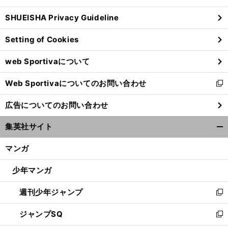
る
ウ
SHUEISHA Privacy Guideline
ィ
ン
Setting of Cookies
ド
ウ
web Sportivaについて
で
開
Web Sportivaについてのお問い合わせ
く
新
し
広告についてのお問い合わせ
い
ウ
集英社サイト
ィ
開
ン
く/
マンガ
ド
閉
ウ
じ
少年マンガ
で
る
開
週刊少年ジャンプ
く
新
し
ジャンプSQ
い
新
ウ
し