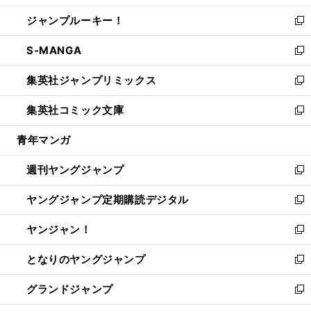
開
ウ
ン
ウ
し
ジャンプルーキー！
く
で
ド
ィ
い
新
開
ウ
ン
ウ
し
S-MANGA
く
で
ド
ィ
い
新
開
ウ
ン
ウ
し
集英社ジャンプリミックス
く
で
ド
ィ
い
新
開
ウ
ン
ウ
し
集英社コミック文庫
く
で
ド
ィ
い
新
開
ウ
ン
ウ
し
青年マンガ
く
で
ド
ィ
い
開
ウ
ン
ウ
週刊ヤングジャンプ
く
で
ド
ィ
新
開
ウ
ン
し
ヤングジャンプ定期購読デジタル
く
で
ド
い
新
開
ウ
ウ
し
ヤンジャン！
く
で
ィ
い
新
開
ン
ウ
し
となりのヤングジャンプ
く
ド
ィ
い
新
ウ
ン
ウ
し
グランドジャンプ
で
ド
ィ
い
新
開
ウ
ン
ウ
し