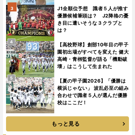
J1全順位予想 識者５人が推す
3
優勝候補筆頭は？ J2降格の憂
き目に遭いそうな３クラブと
は？
4
【高校野球】創部10年目の甲子
園初出場がすべてを変えた 健大
高崎・青栁監督が語る「機動破
壊」はこうして生まれた
5
【夏の甲子園2026】「優勝は
横浜じゃない」 波乱必至の組み
合わせで識者５人が選んだ優勝
校はここだ！
もっと見る