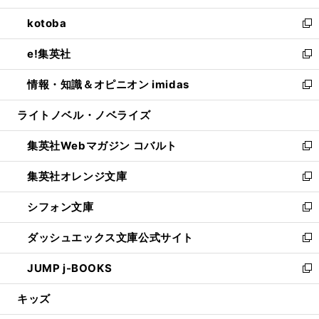
開
ウ
ン
ウ
し
kotoba
く
で
ド
ィ
い
新
開
ウ
ン
ウ
し
e!集英社
く
で
ド
ィ
い
新
開
ウ
ン
ウ
し
情報・知識＆オピニオン imidas
く
で
ド
ィ
い
新
開
ウ
ン
ウ
し
ライトノベル・ノベライズ
く
で
ド
ィ
い
開
ウ
ン
ウ
集英社Webマガジン コバルト
く
で
ド
ィ
新
開
ウ
ン
し
集英社オレンジ文庫
く
で
ド
い
新
開
ウ
ウ
し
シフォン文庫
く
で
ィ
い
新
開
ン
ウ
し
ダッシュエックス文庫公式サイト
く
ド
ィ
い
新
ウ
ン
ウ
し
JUMP j-BOOKS
で
ド
ィ
い
新
開
ウ
ン
ウ
し
キッズ
く
で
ド
ィ
い
開
ウ
ン
ウ