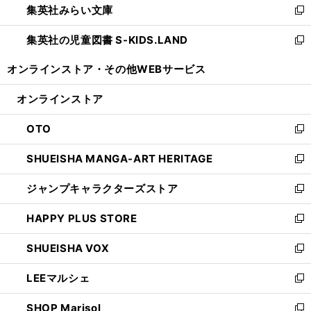
集英社みらい文庫
く
で
ド
ィ
新
開
ウ
ン
し
集英社の児童図書 S-KIDS.LAND
く
で
ド
い
新
開
ウ
ウ
し
オンラインストア・
その他WEBサービス
く
で
ィ
い
開
ン
ウ
オンラインストア
く
ド
ィ
ウ
ン
OTO
で
ド
新
開
ウ
し
SHUEISHA MANGA-ART HERITAGE
く
で
い
新
開
ウ
し
ジャンプキャラクターズストア
く
ィ
い
新
ン
ウ
し
HAPPY PLUS STORE
ド
ィ
い
新
ウ
ン
ウ
し
SHUEISHA VOX
で
ド
ィ
い
新
開
ウ
ン
ウ
し
LEEマルシェ
く
で
ド
ィ
い
新
開
ウ
ン
ウ
し
SHOP Marisol
く
で
ド
ィ
い
新