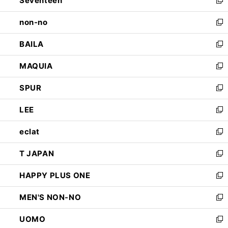
Seventeen
で
ド
新
開
ウ
し
non-no
く
で
い
新
開
ウ
し
BAILA
く
ィ
い
新
ン
ウ
し
MAQUIA
ド
ィ
い
新
ウ
ン
ウ
し
SPUR
で
ド
ィ
い
新
開
ウ
ン
ウ
し
LEE
く
で
ド
ィ
い
新
開
ウ
ン
ウ
し
eclat
く
で
ド
ィ
い
新
開
ウ
ン
ウ
し
T JAPAN
く
で
ド
ィ
い
新
開
ウ
ン
ウ
し
HAPPY PLUS ONE
く
で
ド
ィ
い
新
開
ウ
ン
ウ
し
MEN'S NON-NO
く
で
ド
ィ
い
新
開
ウ
ン
ウ
し
UOMO
く
で
ド
ィ
い
新