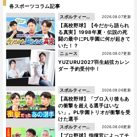
各スポーツコラム記事
スポルティーバ
2026.08.07更新
動画
【高校野球】【今だから語られ
る真実】1998年夏・伝説の死
闘の最中にPL学園に何が起きて
いた！？
ニュース
2026.08.07更新
YUZURU2027羽生結弦カレン
ダー 予約受付中！
スポルティーバ
2026.08.06更新
動画
【高校野球】「プロ入り後もあ
の衝撃を超える選手はいな
い」。PL学園トリオが衝撃を受
けた選手
スポルティーバ
2026.08.06更新
動画
【プロ野球】指揮官によってチ