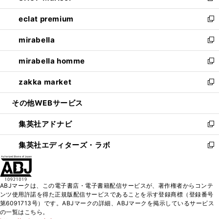
開
ウ
ン
ウ
し
eclat premium
く
で
ド
ィ
い
新
開
ウ
ン
ウ
し
mirabella
く
で
ド
ィ
い
新
開
ウ
ン
ウ
し
mirabella homme
く
で
ド
ィ
い
新
開
ウ
ン
ウ
し
zakka market
く
で
ド
ィ
い
新
開
ウ
ン
ウ
し
その他WEBサービス
く
で
ド
ィ
い
開
ウ
ン
ウ
集英社アドナビ
く
で
ド
ィ
新
開
ウ
ン
し
集英社エディターズ・ラボ
く
で
ド
い
新
開
ウ
ウ
し
く
で
ィ
い
開
ン
ウ
ABJマークは、この電子書店・電子書籍配信サービスが、著作権者からコンテ
く
ド
ィ
ンツ使用許諾を得た正規版配信サービスであることを示す登録商標（登録番号
ウ
ン
第6091713号）です。ABJマークの詳細、ABJマークを掲示しているサービス
で
ド
の一覧はこちら。
開
ウ