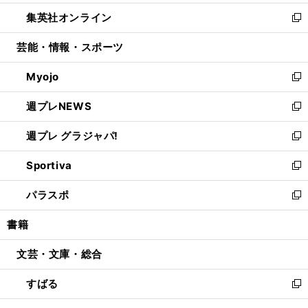
開
ウ
ン
ウ
し
集英社オンライン
く
で
ド
ィ
い
新
開
ウ
ン
ウ
し
芸能・情報・スポーツ
く
で
ド
ィ
い
開
ウ
ン
ウ
Myojo
く
で
ド
ィ
新
開
ウ
ン
し
週プレNEWS
く
で
ド
い
新
開
ウ
ウ
し
週プレ グラジャパ!
く
で
ィ
い
新
開
ン
ウ
し
Sportiva
く
ド
ィ
い
新
ウ
ン
ウ
し
パラスポ
で
ド
ィ
い
新
開
ウ
ン
ウ
し
書籍
く
で
ド
ィ
い
開
ウ
ン
ウ
文芸・文庫・総合
く
で
ド
ィ
開
ウ
ン
すばる
く
で
ド
新
開
ウ
し