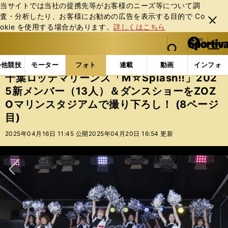
当サイトでは当社の提携先等がお客様のニーズ等について調
査・分析したり、お客様にお勧めの広告を表⽰する⽬的で Co
閉じ
okie を使⽤する場合があります。
詳しくはこちら
る
マイペ
web Sportiva (webスポルティーバ)
検索
メニュ
we
ー
フォトギャラリー
千葉ロッテマリーンズ「M☆Splash
b
ジ
の他競技
モーター
フォト
連載
動画
インフォ
ス
千葉ロッテマリーンズ「M☆Splash‼」202
ポ
5新メンバー（13人）＆ダンスショーをZOZ
ル
Oマリンスタジアムで撮り下ろし！ (8ページ
テ
ィ
目)
ー
2025年04月16日 11:45 公開
2025年04月20日 16:54 更新
バ
次へ