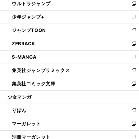
ウルトラジャンプ
く
で
ド
ィ
い
新
開
ウ
ン
ウ
し
少年ジャンプ+
く
で
ド
ィ
い
新
開
ウ
ン
ウ
し
ジャンプTOON
く
で
ド
ィ
い
新
開
ウ
ン
ウ
し
ZEBRACK
く
で
ド
ィ
い
新
開
ウ
ン
ウ
し
S-MANGA
く
で
ド
ィ
い
新
開
ウ
ン
ウ
し
集英社ジャンプリミックス
く
で
ド
ィ
い
新
開
ウ
ン
ウ
し
集英社コミック文庫
く
で
ド
ィ
い
新
開
ウ
ン
ウ
し
少女マンガ
く
で
ド
ィ
い
開
ウ
ン
ウ
りぼん
く
で
ド
ィ
新
開
ウ
ン
し
マーガレット
く
で
ド
い
新
開
ウ
ウ
し
別冊マーガレット
く
で
ィ
い
新