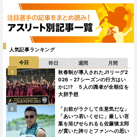
人気記事ランキング
今日
昨日
週間
月間
秋春制が導入されたJ1リーグ2
1
026－27シーズンの行方はい
かに!? ５人の識者が全順位を
大胆予想
「お前がラクして生意気だな」
2
「あいつ若いくせに」厳しい言
葉を浴びせられるも佐藤慎太郎
が貫いた誇りとファンへの思い