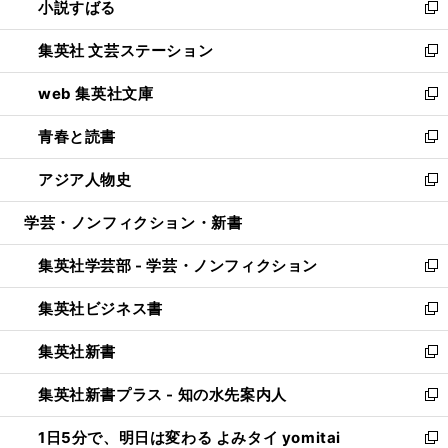
小説すばる
く
で
い
新
開
ウ
し
集英社 文芸ステーション
く
ィ
い
新
ン
ウ
し
web 集英社文庫
ド
ィ
い
新
ウ
ン
ウ
し
青春と読書
で
ド
ィ
い
新
開
ウ
ン
ウ
し
アジア人物史
く
で
ド
ィ
い
新
開
ウ
ン
ウ
し
学芸・ノンフィクション・新書
く
で
ド
ィ
い
開
ウ
ン
ウ
集英社学芸部 - 学芸・ノンフィクション
く
で
ド
ィ
新
開
ウ
ン
し
集英社ビジネス書
く
で
ド
い
新
開
ウ
ウ
し
集英社新書
く
で
ィ
い
新
開
ン
ウ
し
集英社新書プラス - 知の水先案内人
く
ド
ィ
い
新
ウ
ン
ウ
し
1日5分で、明日は変わる よみタイ yomitai
で
ド
ィ
い
新