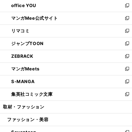
し
office YOU
く
で
ィ
い
新
開
ン
ウ
し
マンガMee公式サイト
く
ド
ィ
い
新
ウ
ン
ウ
し
リマコミ
で
ド
ィ
い
新
開
ウ
ン
ウ
し
ジャンプTOON
く
で
ド
ィ
い
新
開
ウ
ン
ウ
し
ZEBRACK
く
で
ド
ィ
い
新
開
ウ
ン
ウ
し
マンガMeets
く
で
ド
ィ
い
新
開
ウ
ン
ウ
し
S-MANGA
く
で
ド
ィ
い
新
開
ウ
ン
ウ
し
集英社コミック文庫
く
で
ド
ィ
い
新
開
ウ
ン
ウ
し
取材・ファッション
く
で
ド
ィ
い
開
ウ
ン
ウ
ファッション・美容
く
で
ド
ィ
開
ウ
ン
く