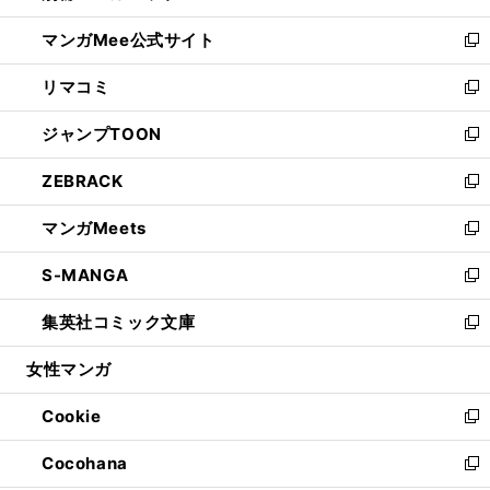
開
ン
ウ
し
マンガMee公式サイト
く
ド
ィ
い
新
ウ
ン
ウ
し
リマコミ
で
ド
ィ
い
新
開
ウ
ン
ウ
し
ジャンプTOON
く
で
ド
ィ
い
新
開
ウ
ン
ウ
し
ZEBRACK
く
で
ド
ィ
い
新
開
ウ
ン
ウ
し
マンガMeets
く
で
ド
ィ
い
新
開
ウ
ン
ウ
し
S-MANGA
く
で
ド
ィ
い
新
開
ウ
ン
ウ
し
集英社コミック文庫
く
で
ド
ィ
い
新
開
ウ
ン
ウ
し
女性マンガ
く
で
ド
ィ
い
開
ウ
ン
ウ
Cookie
く
で
ド
ィ
新
開
ウ
ン
し
Cocohana
く
で
ド
い
新
開
ウ
ウ