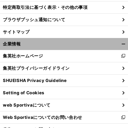
特定商取引法に基づく表示・その他の事項
ブラウザプッシュ通知について
サイトマップ
企業情報
開
く/
集英社ホームページ
新
閉
し
じ
集英社プライバシーガイドライン
い
る
ウ
SHUEISHA Privacy Guideline
ィ
ン
Setting of Cookies
ド
ウ
web Sportivaについて
で
開
Web Sportivaについてのお問い合わせ
く
新
し