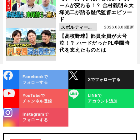
ームが変わる！？ 金村義明＆大
塚光二が語る歴代監督エピソー
ド
スポルティーバ
2026.08.06更新
動画
【高校野球】部員全員が大号
泣！？ ハードだったPL学園時
代を支えたものとは
cebo
X
Facebookで
Xでフォローする
ok
フォローする
uTube
LINE
YouTubeで
LINEで
チャンネル登録
アカウント追加
stagra
Instagramで
m
フォローする