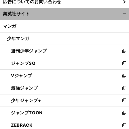
広告についてのお問い合わせ
い
ウ
集英社サイト
ィ
開
ン
く/
マンガ
ド
閉
ウ
じ
少年マンガ
で
る
開
週刊少年ジャンプ
く
新
し
ジャンプSQ
い
新
ウ
し
Vジャンプ
ィ
い
新
ン
ウ
し
最強ジャンプ
ド
ィ
い
新
ウ
ン
ウ
し
少年ジャンプ+
で
ド
ィ
い
新
開
ウ
ン
ウ
し
ジャンプTOON
く
で
ド
ィ
い
新
開
ウ
ン
ウ
し
ZEBRACK
く
で
ド
ィ
い
新