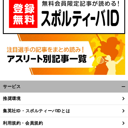
サービス
開
く/
推奨環境
閉
じ
集英社ID・スポルティーバIDとは
る
利用規約・会員規約