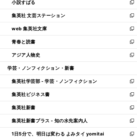
小説すばる
く
で
い
新
開
ウ
し
集英社 文芸ステーション
く
ィ
い
新
ン
ウ
し
web 集英社文庫
ド
ィ
い
新
ウ
ン
ウ
し
青春と読書
で
ド
ィ
い
新
開
ウ
ン
ウ
し
アジア人物史
く
で
ド
ィ
い
新
開
ウ
ン
ウ
し
学芸・ノンフィクション・新書
く
で
ド
ィ
い
開
ウ
ン
ウ
集英社学芸部 - 学芸・ノンフィクション
く
で
ド
ィ
新
開
ウ
ン
し
集英社ビジネス書
く
で
ド
い
新
開
ウ
ウ
し
集英社新書
く
で
ィ
い
新
開
ン
ウ
し
集英社新書プラス - 知の水先案内人
く
ド
ィ
い
新
ウ
ン
ウ
し
1日5分で、明日は変わる よみタイ yomitai
で
ド
ィ
い
新