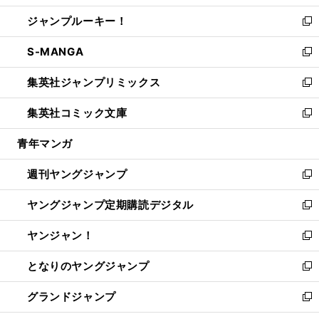
開
ウ
ン
ウ
し
ジャンプルーキー！
く
で
ド
ィ
い
新
開
ウ
ン
ウ
し
S-MANGA
く
で
ド
ィ
い
新
開
ウ
ン
ウ
し
集英社ジャンプリミックス
く
で
ド
ィ
い
新
開
ウ
ン
ウ
し
集英社コミック文庫
く
で
ド
ィ
い
新
開
ウ
ン
ウ
し
青年マンガ
く
で
ド
ィ
い
開
ウ
ン
ウ
週刊ヤングジャンプ
く
で
ド
ィ
新
開
ウ
ン
し
ヤングジャンプ定期購読デジタル
く
で
ド
い
新
開
ウ
ウ
し
ヤンジャン！
く
で
ィ
い
新
開
ン
ウ
し
となりのヤングジャンプ
く
ド
ィ
い
新
ウ
ン
ウ
し
グランドジャンプ
で
ド
ィ
い
新
開
ウ
ン
ウ
し