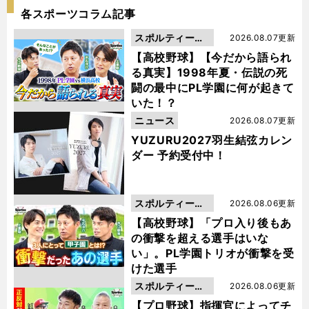
各スポーツコラム記事
スポルティーバ
2026.08.07更新
動画
【高校野球】【今だから語られ
る真実】1998年夏・伝説の死
闘の最中にPL学園に何が起きて
いた！？
ニュース
2026.08.07更新
YUZURU2027羽生結弦カレン
ダー 予約受付中！
スポルティーバ
2026.08.06更新
動画
【高校野球】「プロ入り後もあ
の衝撃を超える選手はいな
い」。PL学園トリオが衝撃を受
けた選手
スポルティーバ
2026.08.06更新
動画
【プロ野球】指揮官によってチ