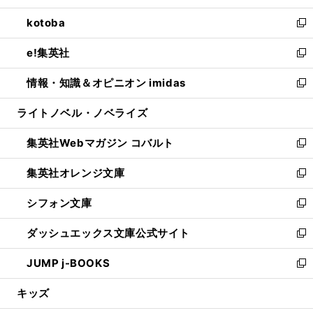
開
ウ
ン
ウ
し
kotoba
く
で
ド
ィ
い
新
開
ウ
ン
ウ
し
e!集英社
く
で
ド
ィ
い
新
開
ウ
ン
ウ
し
情報・知識＆オピニオン imidas
く
で
ド
ィ
い
新
開
ウ
ン
ウ
し
ライトノベル・ノベライズ
く
で
ド
ィ
い
開
ウ
ン
ウ
集英社Webマガジン コバルト
く
で
ド
ィ
新
開
ウ
ン
し
集英社オレンジ文庫
く
で
ド
い
新
開
ウ
ウ
し
シフォン文庫
く
で
ィ
い
新
開
ン
ウ
し
ダッシュエックス文庫公式サイト
く
ド
ィ
い
新
ウ
ン
ウ
し
JUMP j-BOOKS
で
ド
ィ
い
新
開
ウ
ン
ウ
し
キッズ
く
で
ド
ィ
い
開
ウ
ン
ウ