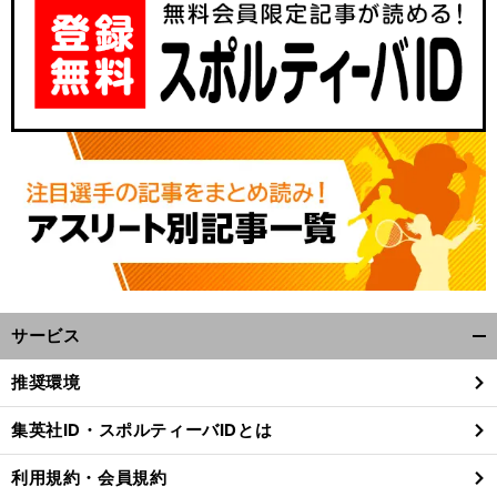
サービス
開
く/
推奨環境
閉
じ
集英社ID・スポルティーバIDとは
る
利用規約・会員規約