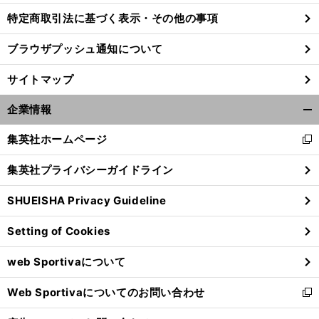
特定商取引法に基づく表示・その他の事項
ブラウザプッシュ通知について
サイトマップ
企業情報
開
く/
集英社ホームページ
新
閉
し
じ
集英社プライバシーガイドライン
い
る
ウ
SHUEISHA Privacy Guideline
ィ
ン
Setting of Cookies
ド
ウ
web Sportivaについて
で
開
Web Sportivaについてのお問い合わせ
く
新
し