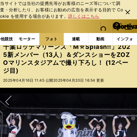
当サイトでは当社の提携先等がお客様のニーズ等について調
査・分析したり、お客様にお勧めの広告を表⽰する⽬的で Co
閉じ
okie を使⽤する場合があります。
詳しくはこちら
る
マイペ
web Sportiva (webスポルティーバ)
検索
メニュ
we
ー
フォトギャラリー
千葉ロッテマリーンズ「M☆Splash
b
ジ
の他競技
モーター
フォト
連載
動画
インフォ
ス
千葉ロッテマリーンズ「M☆Splash‼」202
ポ
5新メンバー（13人）＆ダンスショーをZOZ
ル
Oマリンスタジアムで撮り下ろし！ (12ペー
テ
ィ
ジ目)
ー
2025年04月16日 11:45 公開
2025年04月20日 16:54 更新
バ
次へ