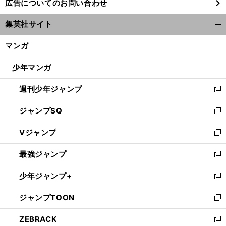
広告についてのお問い合わせ
い
ウ
集英社サイト
ィ
開
ン
く/
マンガ
ド
閉
ウ
じ
少年マンガ
で
る
開
週刊少年ジャンプ
く
新
し
ジャンプSQ
い
新
ウ
し
Vジャンプ
ィ
い
新
ン
ウ
し
最強ジャンプ
ド
ィ
い
新
ウ
ン
ウ
し
少年ジャンプ+
で
ド
ィ
い
新
開
ウ
ン
ウ
し
ジャンプTOON
く
で
ド
ィ
い
新
開
ウ
ン
ウ
し
ZEBRACK
く
で
ド
ィ
い
新