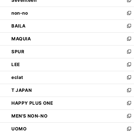
Seventeen
で
ド
新
開
ウ
し
non-no
く
で
い
新
開
ウ
し
BAILA
く
ィ
い
新
ン
ウ
し
MAQUIA
ド
ィ
い
新
ウ
ン
ウ
し
SPUR
で
ド
ィ
い
新
開
ウ
ン
ウ
し
LEE
く
で
ド
ィ
い
新
開
ウ
ン
ウ
し
eclat
く
で
ド
ィ
い
新
開
ウ
ン
ウ
し
T JAPAN
く
で
ド
ィ
い
新
開
ウ
ン
ウ
し
HAPPY PLUS ONE
く
で
ド
ィ
い
新
開
ウ
ン
ウ
し
MEN'S NON-NO
く
で
ド
ィ
い
新
開
ウ
ン
ウ
し
UOMO
く
で
ド
ィ
い
新