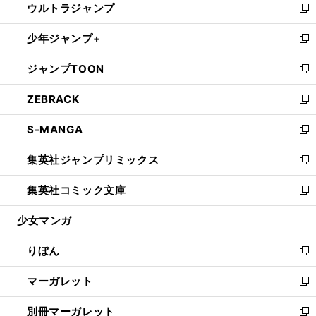
ウルトラジャンプ
く
で
ド
ィ
い
新
開
ウ
ン
ウ
し
少年ジャンプ+
く
で
ド
ィ
い
新
開
ウ
ン
ウ
し
ジャンプTOON
く
で
ド
ィ
い
新
開
ウ
ン
ウ
し
ZEBRACK
く
で
ド
ィ
い
新
開
ウ
ン
ウ
し
S-MANGA
く
で
ド
ィ
い
新
開
ウ
ン
ウ
し
集英社ジャンプリミックス
く
で
ド
ィ
い
新
開
ウ
ン
ウ
し
集英社コミック文庫
く
で
ド
ィ
い
新
開
ウ
ン
ウ
し
少女マンガ
く
で
ド
ィ
い
開
ウ
ン
ウ
りぼん
く
で
ド
ィ
新
開
ウ
ン
し
マーガレット
く
で
ド
い
新
開
ウ
ウ
し
別冊マーガレット
く
で
ィ
い
新