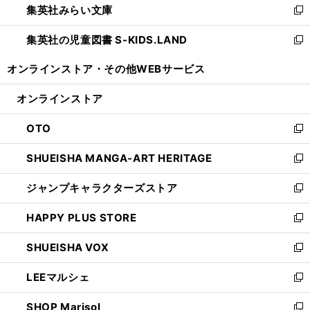
集英社みらい文庫
く
で
ド
ィ
新
開
ウ
ン
し
集英社の児童図書 S-KIDS.LAND
く
で
ド
い
新
開
ウ
ウ
し
オンラインストア・
その他WEBサービス
く
で
ィ
い
開
ン
ウ
オンラインストア
く
ド
ィ
ウ
ン
OTO
で
ド
新
開
ウ
し
SHUEISHA MANGA-ART HERITAGE
く
で
い
新
開
ウ
し
ジャンプキャラクターズストア
く
ィ
い
新
ン
ウ
し
HAPPY PLUS STORE
ド
ィ
い
新
ウ
ン
ウ
し
SHUEISHA VOX
で
ド
ィ
い
新
開
ウ
ン
ウ
し
LEEマルシェ
く
で
ド
ィ
い
新
開
ウ
ン
ウ
し
SHOP Marisol
く
で
ド
ィ
い
新