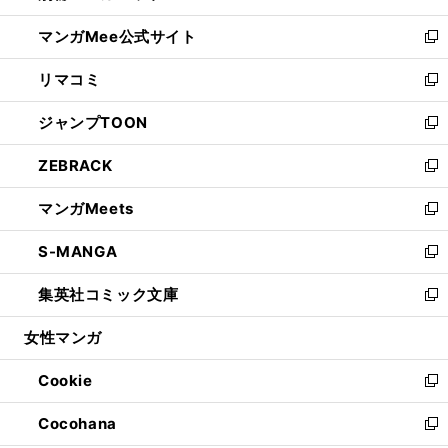
開
ン
ウ
し
マンガMee公式サイト
く
ド
ィ
い
新
ウ
ン
ウ
し
リマコミ
で
ド
ィ
い
新
開
ウ
ン
ウ
し
ジャンプTOON
く
で
ド
ィ
い
新
開
ウ
ン
ウ
し
ZEBRACK
く
で
ド
ィ
い
新
開
ウ
ン
ウ
し
マンガMeets
く
で
ド
ィ
い
新
開
ウ
ン
ウ
し
S-MANGA
く
で
ド
ィ
い
新
開
ウ
ン
ウ
し
集英社コミック文庫
く
で
ド
ィ
い
新
開
ウ
ン
ウ
し
女性マンガ
く
で
ド
ィ
い
開
ウ
ン
ウ
Cookie
く
で
ド
ィ
新
開
ウ
ン
し
Cocohana
く
で
ド
い
新
開
ウ
ウ