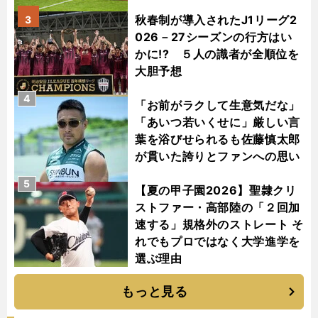
秋春制が導入されたJ1リーグ2
3
026－27シーズンの行方はい
かに!? ５人の識者が全順位を
大胆予想
4
「お前がラクして生意気だな」
「あいつ若いくせに」厳しい言
葉を浴びせられるも佐藤慎太郎
が貫いた誇りとファンへの思い
5
【夏の甲子園2026】聖隷クリ
ストファー・高部陸の「２回加
速する」規格外のストレート そ
れでもプロではなく大学進学を
選ぶ理由
もっと見る