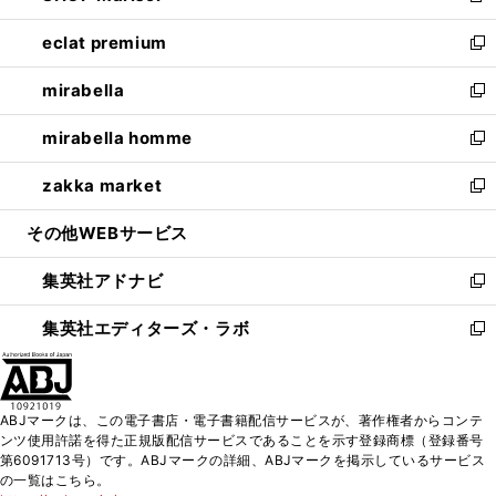
開
ウ
ン
ウ
し
eclat premium
く
で
ド
ィ
い
新
開
ウ
ン
ウ
し
mirabella
く
で
ド
ィ
い
新
開
ウ
ン
ウ
し
mirabella homme
く
で
ド
ィ
い
新
開
ウ
ン
ウ
し
zakka market
く
で
ド
ィ
い
新
開
ウ
ン
ウ
し
その他WEBサービス
く
で
ド
ィ
い
開
ウ
ン
ウ
集英社アドナビ
く
で
ド
ィ
新
開
ウ
ン
し
集英社エディターズ・ラボ
く
で
ド
い
新
開
ウ
ウ
し
く
で
ィ
い
開
ン
ウ
ABJマークは、この電子書店・電子書籍配信サービスが、著作権者からコンテ
く
ド
ィ
ンツ使用許諾を得た正規版配信サービスであることを示す登録商標（登録番号
ウ
ン
第6091713号）です。ABJマークの詳細、ABJマークを掲示しているサービス
で
ド
の一覧はこちら。
開
ウ