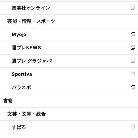
開
ウ
ン
ウ
し
集英社オンライン
く
で
ド
ィ
い
新
開
ウ
ン
ウ
し
芸能・情報・スポーツ
く
で
ド
ィ
い
開
ウ
ン
ウ
Myojo
く
で
ド
ィ
新
開
ウ
ン
し
週プレNEWS
く
で
ド
い
新
開
ウ
ウ
し
週プレ グラジャパ!
く
で
ィ
い
新
開
ン
ウ
し
Sportiva
く
ド
ィ
い
新
ウ
ン
ウ
し
パラスポ
で
ド
ィ
い
新
開
ウ
ン
ウ
し
書籍
く
で
ド
ィ
い
開
ウ
ン
ウ
文芸・文庫・総合
く
で
ド
ィ
開
ウ
ン
すばる
く
で
ド
新
開
ウ
し