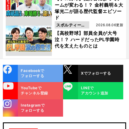
ームが変わる！？ 金村義明＆大
塚光二が語る歴代監督エピソー
ド
スポルティーバ
2026.08.06更新
動画
【高校野球】部員全員が大号
泣！？ ハードだったPL学園時
代を支えたものとは
cebo
X
Facebookで
Xでフォローする
ok
フォローする
uTube
LINE
YouTubeで
LINEで
チャンネル登録
アカウント追加
stagra
Instagramで
m
フォローする