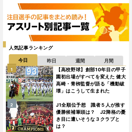
人気記事ランキング
今日
昨日
週間
月間
【高校野球】創部10年目の甲子
1
園初出場がすべてを変えた 健大
高崎・青栁監督が語る「機動破
壊」はこうして生まれた
J1全順位予想 識者５人が推す
2
優勝候補筆頭は？ J2降格の憂
き目に遭いそうな３クラブと
は？