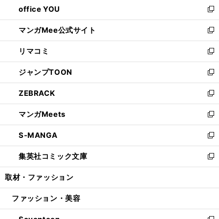
し
office YOU
く
で
ィ
い
新
開
ン
ウ
し
マンガMee公式サイト
く
ド
ィ
い
新
ウ
ン
ウ
し
リマコミ
で
ド
ィ
い
新
開
ウ
ン
ウ
し
ジャンプTOON
く
で
ド
ィ
い
新
開
ウ
ン
ウ
し
ZEBRACK
く
で
ド
ィ
い
新
開
ウ
ン
ウ
し
マンガMeets
く
で
ド
ィ
い
新
開
ウ
ン
ウ
し
S-MANGA
く
で
ド
ィ
い
新
開
ウ
ン
ウ
し
集英社コミック文庫
く
で
ド
ィ
い
新
開
ウ
ン
ウ
し
取材・ファッション
く
で
ド
ィ
い
開
ウ
ン
ウ
ファッション・美容
く
で
ド
ィ
開
ウ
ン
く