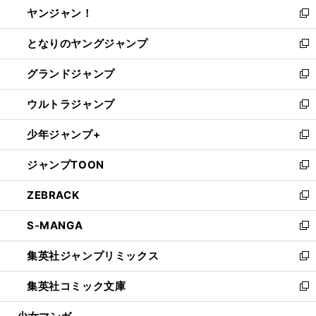
し
ヤンジャン！
く
で
ィ
い
新
開
ン
ウ
し
となりのヤングジャンプ
く
ド
ィ
い
新
ウ
ン
ウ
し
グランドジャンプ
で
ド
ィ
い
新
開
ウ
ン
ウ
し
ウルトラジャンプ
く
で
ド
ィ
い
新
開
ウ
ン
ウ
し
少年ジャンプ+
く
で
ド
ィ
い
新
開
ウ
ン
ウ
し
ジャンプTOON
く
で
ド
ィ
い
新
開
ウ
ン
ウ
し
ZEBRACK
く
で
ド
ィ
い
新
開
ウ
ン
ウ
し
S-MANGA
く
で
ド
ィ
い
新
開
ウ
ン
ウ
し
集英社ジャンプリミックス
く
で
ド
ィ
い
新
開
ウ
ン
ウ
し
集英社コミック文庫
く
で
ド
ィ
い
新
開
ウ
ン
ウ
し
く