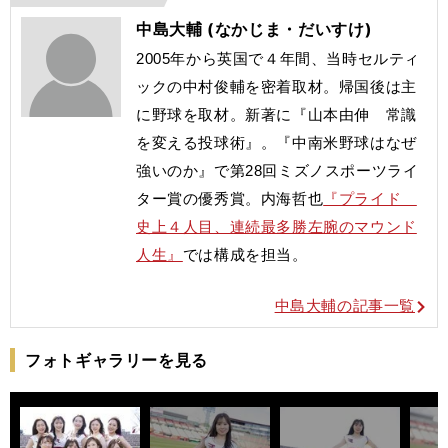
中島大輔 (なかじま・だいすけ)
2005年から英国で４年間、当時セルティ
ックの中村俊輔を密着取材。帰国後は主
に野球を取材。新著に『山本由伸 常識
を変える投球術』。
『中南米野球はなぜ
強いのか』で第28回ミズノスポーツライ
ター賞の優秀賞。内海哲也
『プライド
史上４人目、連続最多勝左腕のマウンド
人生』
では構成を担当。
中島大輔の記事一覧
フォトギャラリーを見る