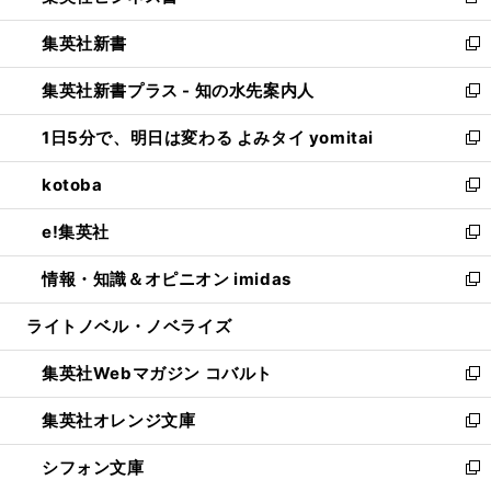
新
開
ウ
ウ
し
集英社新書
く
で
ィ
い
新
開
ン
ウ
し
集英社新書プラス - 知の水先案内人
く
ド
ィ
い
新
ウ
ン
ウ
し
1日5分で、明日は変わる よみタイ yomitai
で
ド
ィ
い
新
開
ウ
ン
ウ
し
kotoba
く
で
ド
ィ
い
新
開
ウ
ン
ウ
し
e!集英社
く
で
ド
ィ
い
新
開
ウ
ン
ウ
し
情報・知識＆オピニオン imidas
く
で
ド
ィ
い
新
開
ウ
ン
ウ
し
ライトノベル・ノベライズ
く
で
ド
ィ
い
開
ウ
ン
ウ
集英社Webマガジン コバルト
く
で
ド
ィ
新
開
ウ
ン
し
集英社オレンジ文庫
く
で
ド
い
新
開
ウ
ウ
し
シフォン文庫
く
で
ィ
い
新
開