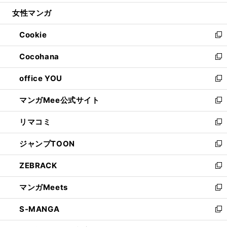
開
ウ
ン
ウ
し
女性マンガ
く
で
ド
ィ
い
開
ウ
ン
ウ
Cookie
く
で
ド
ィ
新
開
ウ
ン
し
Cocohana
く
で
ド
い
新
開
ウ
ウ
し
office YOU
く
で
ィ
い
新
開
ン
ウ
し
マンガMee公式サイト
く
ド
ィ
い
新
ウ
ン
ウ
し
リマコミ
で
ド
ィ
い
新
開
ウ
ン
ウ
し
ジャンプTOON
く
で
ド
ィ
い
新
開
ウ
ン
ウ
し
ZEBRACK
く
で
ド
ィ
い
新
開
ウ
ン
ウ
し
マンガMeets
く
で
ド
ィ
い
新
開
ウ
ン
ウ
し
S-MANGA
く
で
ド
ィ
い
新
開
ウ
ン
ウ
し