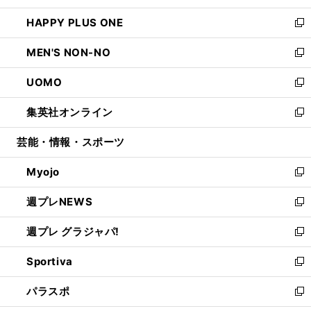
開
ウ
ン
ウ
し
HAPPY PLUS ONE
く
で
ド
ィ
い
新
開
ウ
ン
ウ
し
MEN'S NON-NO
く
で
ド
ィ
い
新
開
ウ
ン
ウ
し
UOMO
く
で
ド
ィ
い
新
開
ウ
ン
ウ
し
集英社オンライン
く
で
ド
ィ
い
新
開
ウ
ン
ウ
し
芸能・情報・スポーツ
く
で
ド
ィ
い
開
ウ
ン
ウ
Myojo
く
で
ド
ィ
新
開
ウ
ン
し
週プレNEWS
く
で
ド
い
新
開
ウ
ウ
し
週プレ グラジャパ!
く
で
ィ
い
新
開
ン
ウ
し
Sportiva
く
ド
ィ
い
新
ウ
ン
ウ
し
パラスポ
で
ド
ィ
い
新
開
ウ
ン
ウ
し