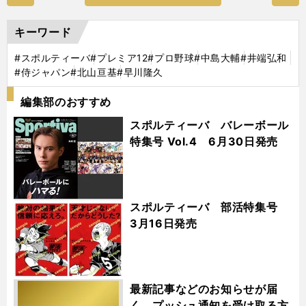
キーワード
#スポルティーバ
#プレミア12
#プロ野球
#中島大輔
#井端弘和
#侍ジャパン
#北山亘基
#早川隆久
編集部のおすすめ
スポルティーバ バレーボール
特集号 Vol.4 6月30日発売
スポルティーバ 部活特集号
3月16日発売
最新記事などのお知らせが届
く プッシュ通知を受け取る方