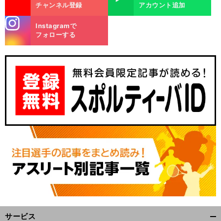
チャンネル登録
アカウント追加
stagra
Instagramで
m
フォローする
ヒ
独
」
ロド歩美が井端弘和監督の侍ジャパン代表選考に感銘「
自の視点を持っている
サービス