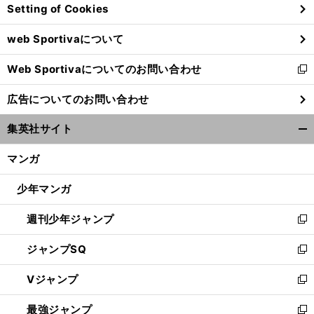
Setting of Cookies
ド
ウ
web Sportivaについて
で
開
Web Sportivaについてのお問い合わせ
く
新
し
広告についてのお問い合わせ
い
ウ
集英社サイト
ィ
開
ン
く/
マンガ
ド
閉
ウ
じ
少年マンガ
で
る
開
週刊少年ジャンプ
く
新
し
ジャンプSQ
い
新
ウ
し
Vジャンプ
ィ
い
新
ン
ウ
し
最強ジャンプ
ド
ィ
い
新