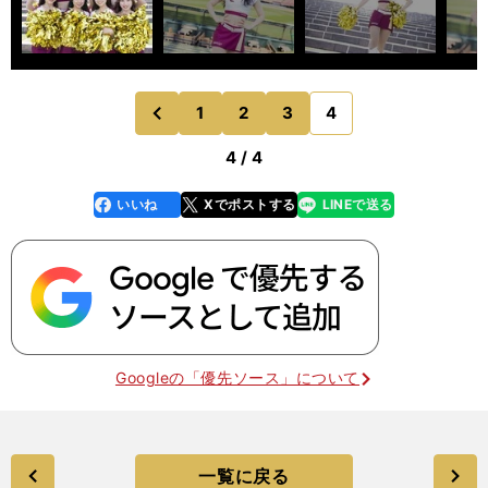
1
2
3
4
のページへ
前
4 / 4
いいね
Xでポストする
LINEで送る
line
faceboo
x
k
Googleの「優先ソース」について
一覧に戻る