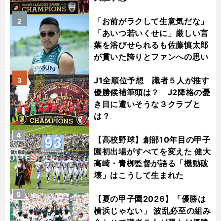
「お前がラクして生意気だな」
2
「あいつ若いくせに」厳しい言
葉を浴びせられるも佐藤慎太郎
が貫いた誇りとファンへの思い
J1全順位予想 識者５人が推す
3
優勝候補筆頭は？ J2降格の憂
き目に遭いそうな３クラブと
は？
4
【高校野球】創部10年目の甲子
園初出場がすべてを変えた 健大
高崎・青栁監督が語る「機動破
壊」はこうして生まれた
5
【夏の甲子園2026】「優勝は
横浜じゃない」 波乱必至の組み