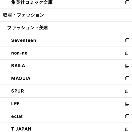
集英社コミック文庫
く
で
ド
ィ
い
新
開
ウ
ン
ウ
し
取材・ファッション
く
で
ド
ィ
い
開
ウ
ン
ウ
ファッション・美容
く
で
ド
ィ
開
ウ
ン
Seventeen
く
で
ド
新
開
ウ
し
non-no
く
で
い
新
開
ウ
し
BAILA
く
ィ
い
新
ン
ウ
し
MAQUIA
ド
ィ
い
新
ウ
ン
ウ
し
SPUR
で
ド
ィ
い
新
開
ウ
ン
ウ
し
LEE
く
で
ド
ィ
い
新
開
ウ
ン
ウ
し
eclat
く
で
ド
ィ
い
新
開
ウ
ン
ウ
し
T JAPAN
く
で
ド
ィ
い
新