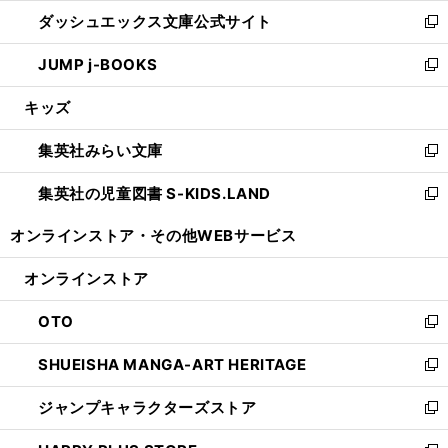
ン
ウ
し
ダッシュエックス文庫公式サイト
く
ド
ィ
い
新
ウ
ン
ウ
し
JUMP j-BOOKS
で
ド
ィ
い
新
開
ウ
ン
ウ
し
キッズ
く
で
ド
ィ
い
開
ウ
ン
ウ
集英社みらい文庫
く
で
ド
ィ
新
開
ウ
ン
し
集英社の児童図書 S-KIDS.LAND
く
で
ド
い
新
開
ウ
ウ
し
オンラインストア・
その他WEBサービス
く
で
ィ
い
開
ン
ウ
オンラインストア
く
ド
ィ
ウ
ン
OTO
で
ド
新
開
ウ
し
SHUEISHA MANGA-ART HERITAGE
く
で
い
新
開
ウ
し
ジャンプキャラクターズストア
く
ィ
い
新
ン
ウ
し