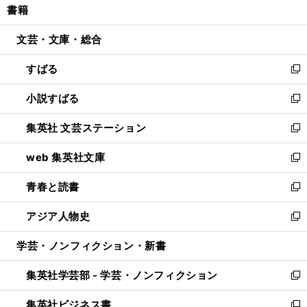
書籍
く
で
ド
ィ
い
開
ウ
ン
ウ
文芸・文庫・総合
く
で
ド
ィ
開
ウ
ン
すばる
く
で
ド
新
開
ウ
し
小説すばる
く
で
い
新
開
ウ
し
集英社 文芸ステーション
く
ィ
い
新
ン
ウ
し
web 集英社文庫
ド
ィ
い
新
ウ
ン
ウ
し
青春と読書
で
ド
ィ
い
新
開
ウ
ン
ウ
し
アジア人物史
く
で
ド
ィ
い
新
開
ウ
ン
ウ
し
学芸・ノンフィクション・新書
く
で
ド
ィ
い
開
ウ
ン
ウ
集英社学芸部 - 学芸・ノンフィクション
く
で
ド
ィ
新
開
ウ
ン
し
集英社ビジネス書
く
で
ド
い