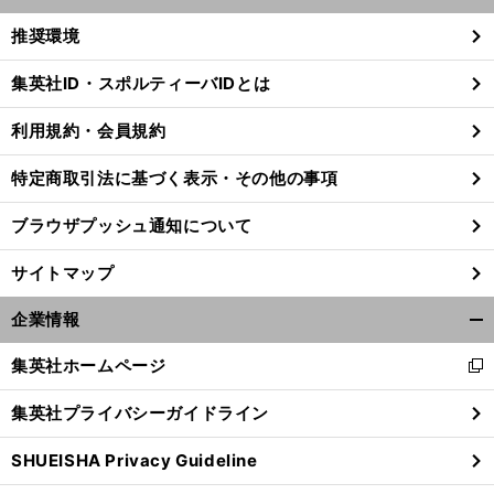
開
く/
推奨環境
閉
じ
集英社ID・スポルティーバIDとは
る
利用規約・会員規約
特定商取引法に基づく表示・その他の事項
ブラウザプッシュ通知について
サイトマップ
企業情報
開
く/
集英社ホームページ
新
閉
し
じ
集英社プライバシーガイドライン
い
る
ウ
SHUEISHA Privacy Guideline
ィ
ン