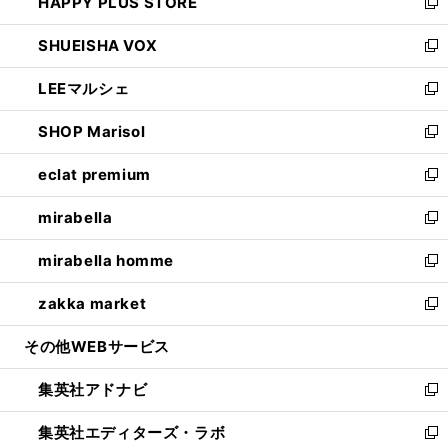
HAPPY PLUS STORE
ド
ィ
い
新
ウ
ン
ウ
し
SHUEISHA VOX
で
ド
ィ
い
新
開
ウ
ン
ウ
し
LEEマルシェ
く
で
ド
ィ
い
新
開
ウ
ン
ウ
し
SHOP Marisol
く
で
ド
ィ
い
新
開
ウ
ン
ウ
し
eclat premium
く
で
ド
ィ
い
新
開
ウ
ン
ウ
し
mirabella
く
で
ド
ィ
い
新
開
ウ
ン
ウ
し
mirabella homme
く
で
ド
ィ
い
新
開
ウ
ン
ウ
し
zakka market
く
で
ド
ィ
い
新
開
ウ
ン
ウ
し
その他WEBサービス
く
で
ド
ィ
い
開
ウ
ン
ウ
集英社アドナビ
く
で
ド
ィ
新
開
ウ
ン
し
集英社エディターズ・ラボ
く
で
ド
い
新