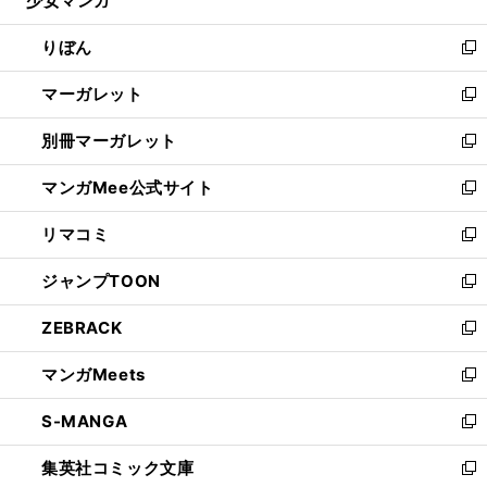
少女マンガ
で
ド
ィ
い
開
ウ
ン
ウ
りぼん
く
で
ド
ィ
新
開
ウ
ン
し
マーガレット
く
で
ド
い
新
開
ウ
ウ
し
別冊マーガレット
く
で
ィ
い
新
開
ン
ウ
し
マンガMee公式サイト
く
ド
ィ
い
新
ウ
ン
ウ
し
リマコミ
で
ド
ィ
い
新
開
ウ
ン
ウ
し
ジャンプTOON
く
で
ド
ィ
い
新
開
ウ
ン
ウ
し
ZEBRACK
く
で
ド
ィ
い
新
開
ウ
ン
ウ
し
マンガMeets
く
で
ド
ィ
い
新
開
ウ
ン
ウ
し
S-MANGA
く
で
ド
ィ
い
新
開
ウ
ン
ウ
し
集英社コミック文庫
く
で
ド
ィ
い
新