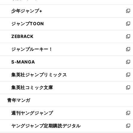
ウ
ン
ウ
し
少年ジャンプ+
で
ド
ィ
い
新
開
ウ
ン
ウ
し
ジャンプTOON
く
で
ド
ィ
い
新
開
ウ
ン
ウ
し
ZEBRACK
く
で
ド
ィ
い
新
開
ウ
ン
ウ
し
ジャンプルーキー！
く
で
ド
ィ
い
新
開
ウ
ン
ウ
し
S-MANGA
く
で
ド
ィ
い
新
開
ウ
ン
ウ
し
集英社ジャンプリミックス
く
で
ド
ィ
い
新
開
ウ
ン
ウ
し
集英社コミック文庫
く
で
ド
ィ
い
新
開
ウ
ン
ウ
し
青年マンガ
く
で
ド
ィ
い
開
ウ
ン
ウ
週刊ヤングジャンプ
く
で
ド
ィ
新
開
ウ
ン
し
ヤングジャンプ定期購読デジタル
く
で
ド
い
新
開
ウ
ウ