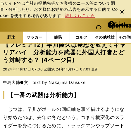
当サイトでは当社の提携先等がお客様のニーズ等について調
査・分析したり、お客様にお勧めの広告を表⽰する⽬的で Co
閉じ
okie を使⽤する場合があります。
詳しくはこちら
る
マイペ
web Sportiva (webスポルティーバ)
検索
メニュ
we
ー
野球の記事一覧
プロ野球
【プレミア12】早川隆久
b
ジ
野球
サッカー
競馬
ゴルフ
その他球技
その他
ス
【プレミア12】早川隆久は発想を変えてキャ
ポ
リアハイ 分析能力を武器に外国人打者とど
ル
う対峙する？ (4ページ目)
テ
ィ
2024年11月17日 07:00 公開
2024年11月17日 07:01 更新
ー
バ
中島大輔●文 text by Nakajima Daisuke
【一番の武器は分析能力】
じつは、早川がボールの回転軸を頭で描けるようにな
り始めたのは、去年の冬だという。つまり横変化のスラ
イダーを身につけるために、トラックマンやラプソード