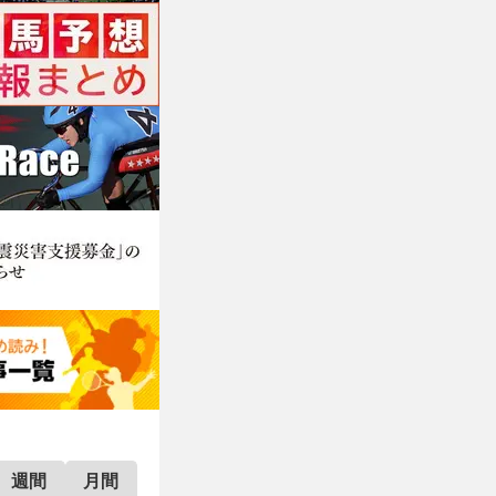
週間
月間