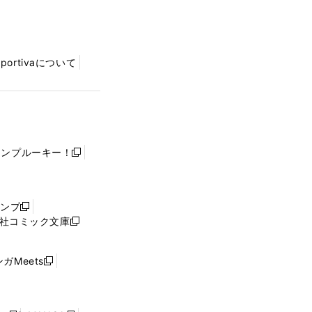
Sportivaについて
ャンプルーキー！
新
し
い
ウ
ャンプ
新
ィ
社コミック文庫
し
新
ン
い
し
ド
ウ
い
ウ
ガMeets
新
ィ
ウ
で
し
ン
ィ
開
い
ド
ン
く
ウ
ウ
ド