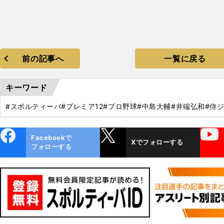
前の記事へ
一覧に戻る
キーワード
#スポルティーバ
#プレミア12
#プロ野球
#中島大輔
#井端弘和
#侍
ebo
X
YouTube
Facebookで
Xでフォローする
ok
フォローする