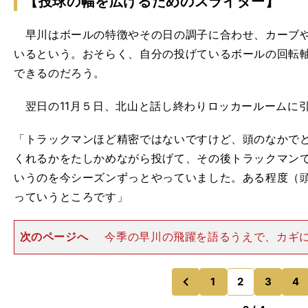
【投球の幅を広げるためのスライダー】
早川はボールの特徴やその日の調子に合わせ、カーブや
いるという。おそらく、自分の投げているボールの回転
できるのだろう。
翌日の11月５日、北山と話し終わりロッカールームに
「トラックマンほど精密ではないですけど、頭のなかで
くれるかをたしかめながら投げて、その後トラックマン
いうのを今シーズンずっとやっていました。ある程度（
っていうところです」
次のページへ
今季の早川の飛躍を語るうえで、カギ
イダーだ。もともと持っていた球種だが、昨年は投げて
う。今季、再び投げ始めたのはなぜだろうか。「投球の
たのがメインです。（カ
1
2
3
4
のページへ
のページへ
前