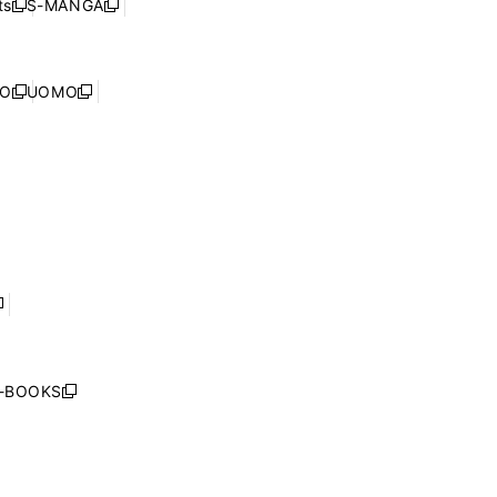
s
S-MANGA
新
新
ィ
で
ウ
し
し
ン
開
で
い
い
ド
く
開
ウ
ウ
ウ
NO
UOMO
く
新
新
ィ
ィ
で
し
し
ン
ン
開
い
い
ド
ド
く
ウ
ウ
ウ
ウ
ィ
ィ
で
で
ン
ン
開
開
ド
ド
く
く
ウ
ウ
で
で
開
開
く
く
し
い
ウ
j-BOOKS
新
ィ
し
ン
い
ド
ウ
ウ
ィ
で