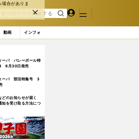
る場合がありま
マイペ
閉じ
検索
メニュ
ー
る
す
ジ
る
動画
インフォ
峙する？
2ページ目
ィーバ バレーボール特
.4 6月30日発売
ィーバ 部活特集号 3
売
などのお知らせが届く
通知を受け取る方法につ