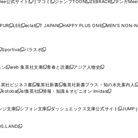
ee公式サイト
リマコミ
ジャンプTOON
ZEBRACK
マンガMeet
く
新
新
新
新
ィ
ィ
ィ
ィ
ィ
ウ
で
ウ
で
ウ
で
ウ
し
し
し
し
ン
ン
ン
ン
ン
で
開
で
開
で
開
で
い
い
い
い
ド
ド
ド
ド
ド
開
く
開
く
開
く
開
ウ
ウ
ウ
ウ
ウ
ウ
ウ
ウ
ウ
PUR
LEE
eclat
T JAPAN
HAPPY PLUS ONE
MEN'S NON-
く
く
く
く
新
新
新
新
新
ィ
ィ
ィ
ィ
で
で
で
で
で
し
し
し
し
し
ン
ン
ン
ン
開
開
開
開
開
い
い
い
い
い
ド
ド
ド
ド
く
く
く
く
く
ウ
ウ
ウ
ウ
ウ
ウ
ウ
ウ
ウ
Sportiva
パラスポ
新
新
ィ
ィ
ィ
ィ
ィ
で
で
で
で
し
し
し
ン
ン
ン
ン
ン
開
開
開
開
い
い
い
ド
ド
ド
ド
ド
ョン
web 集英社文庫
青春と読書
アジア人物史
く
く
く
く
新
新
新
新
ウ
ウ
ウ
ウ
ウ
ウ
ウ
ウ
し
し
し
し
ィ
ィ
ィ
で
で
で
で
で
い
い
い
い
ン
ン
ン
集英社ビジネス書
集英社新書
集英社新書プラス - 知の水先案内人
開
開
開
開
開
新
新
新
ウ
ウ
ウ
ウ
ド
ド
ド
kotoba
e!集英社
情報・知識＆オピニオン imidas
く
く
く
く
く
新
し
新
し
新
ィ
ィ
ィ
ィ
ウ
ウ
ウ
し
し
い
し
い
し
ン
ン
ン
ン
で
で
で
い
い
ウ
い
ウ
い
ド
ド
ド
ド
ンジ文庫
シフォン文庫
ダッシュエックス文庫公式サイト
JUMP 
開
開
開
新
新
新
ウ
ウ
ィ
ウ
ィ
ウ
ウ
ウ
ウ
ウ
く
く
く
し
し
し
ィ
ィ
ン
ィ
ン
ィ
で
で
で
で
い
い
い
ン
ン
ド
ン
ド
ン
S.LAND
開
開
開
開
新
ウ
ウ
ウ
ド
ド
ウ
ド
ウ
ド
く
く
く
く
し
ィ
ィ
ィ
ウ
ウ
で
ウ
で
ウ