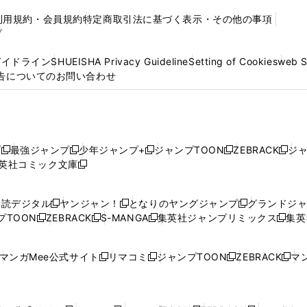
利用規約・会員規約
特定商取引法に基づく表示・その他の事項
プ
ガイドライン
SHUEISHA Privacy Guideline
Setting of Cookies
web 
告についてのお問い合わせ
プ
最強ジャンプ
少年ジャンプ+
ジャンプTOON
ZEBRACK
ジ
新
新
新
新
新
英社コミック文庫
し
新
し
し
し
し
い
い
し
い
い
い
ウ
ウ
い
ウ
ウ
ウ
購読デジタル
ヤンジャン！
となりのヤングジャンプ
グランドジ
新
新
新
ィ
ィ
ウ
ィ
ィ
ィ
プTOON
ZEBRACK
S-MANGA
集英社ジャンプリミックス
集英
新
し
新
し
新
し
新
ン
ン
ィ
ン
ン
ン
し
い
し
い
し
い
し
ド
ド
ン
ド
ド
ド
い
ウ
い
ウ
い
ウ
い
ウ
ウ
ド
ウ
ウ
ウ
マンガMee公式サイト
リマコミ
ジャンプTOON
ZEBRACK
マン
新
新
新
新
ウ
ィ
ウ
ィ
ウ
ィ
ウ
で
で
ウ
で
で
で
し
し
し
し
し
ィ
ン
ィ
ン
ィ
ン
ィ
開
開
で
開
開
開
い
い
い
い
い
ン
ド
ン
ド
ン
ド
ン
く
く
開
く
く
く
ウ
ウ
ウ
ウ
ウ
ド
ウ
ド
ウ
ド
ウ
ド