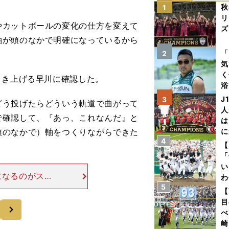
秋
1
リ
カットボールの変化の仕方を変えて
ズ
軸が頭のなかで明確になっているから
を
「
2
気
く
引き上げる早川に確認した。
浴
太
J
3
どう投げたらどういう軌道で曲がって
ァ
人
で確認して、『あっ、これなんだ』と
は
頭のなかで）軸をつくりながらできた
に
4
と
【
「
い
になるのがスラ
わ
いなかったとい
5
だ
【
幅を広げたかっ
目
次
べ
崎