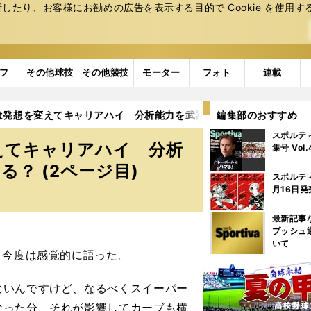
たり、お客様にお勧めの広告を表⽰する⽬的で Cookie を使⽤す
フ
その他球技
その他競技
モーター
フォト
連載
は発想を変えてキャリアハイ 分析能力を武器に外国人打者とどう対
編集部のおすすめ
スポルテ
えてキャリアハイ 分析
集号 Vol
？ (2ページ目)
スポルテ
月16日発
最新記事
プッシュ
いて
、今度は感覚的に語った。
ないんですけど、なるべくスイーパー
なった分、それが影響してカーブも横