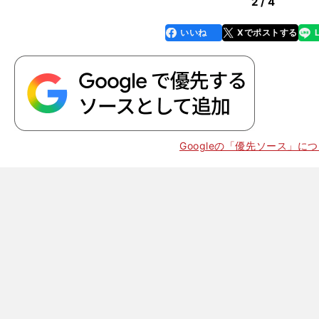
2 / 4
いいね
Xでポストする
line
faceboo
x
k
Googleの「優先ソース」に