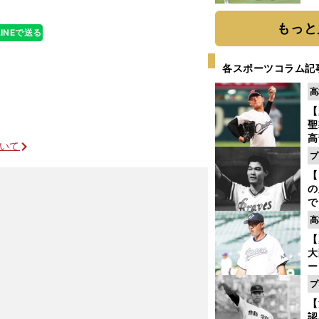
「
て
もっと
LINEで送る
各スポーツコラム記
高
【
聖
高
ついて
る
プ
ト
【
く
の
で
い
高
サ
【
浩
大
ー
腕
プ
塁
【
ら
認