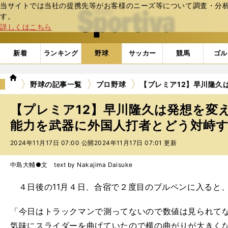
当サイトでは当社の提携先等がお客様のニーズ等について調査・分析し
web Sportiva (webスポルティーバ)
す。
詳しくはこちら
新着
ランキング
野球
サッカー
競馬
ゴル
we
野球の記事一覧
プロ野球
【プレミア12】早川隆久
b
ス
【プレミア12】早川隆久は発想を変
ポ
ル
能力を武器に外国人打者とどう対峙する
テ
2024年11月17日 07:00 公開
2024年11月17日 07:01 更新
ィ
ー
バ
中島大輔●文 text by Nakajima Daisuke
４日後の11月４日、合宿で２度目のブルペンに入ると
「今日はトラックマンで測ってないので数値は見られて
気味にスライダーを曲げていたので横の曲がりが大きく