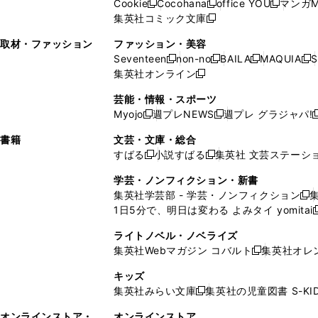
Cookie
Cocohana
office YOU
マンガM
く
く
新
新
新
ィ
ウ
ィ
ウ
ウ
で
ウ
集英社コミック文庫
し
新
し
し
ン
ィ
ン
ィ
で
開
で
い
し
い
い
ド
ン
ド
ン
取材・ファッション
ファッション・美容
開
く
開
ウ
い
ウ
ウ
ウ
ド
ウ
ド
Seventeen
non-no
BAILA
MAQUIA
S
く
く
新
新
新
新
ィ
ウ
ィ
ィ
で
ウ
で
ウ
集英社オンライン
し
新
し
し
し
ン
ィ
ン
ン
開
で
開
で
い
し
い
い
い
ド
ン
ド
ド
芸能・情報・スポーツ
く
開
く
開
ウ
い
ウ
ウ
ウ
ウ
ド
ウ
ウ
Myojo
週プレNEWS
週プレ グラジャパ!
く
く
新
新
新
ィ
ウ
ィ
ィ
ィ
で
ウ
で
で
し
し
ン
ィ
ン
ン
ン
書籍
文芸・文庫・総合
開
で
開
開
い
い
ド
ン
ド
ド
ド
すばる
小説すばる
集英社 文芸ステーシ
く
開
く
く
新
新
ウ
ウ
ウ
ド
ウ
ウ
ウ
く
し
し
ィ
ィ
学芸・ノンフィクション・新書
で
ウ
で
で
で
い
い
ン
ン
集英社学芸部 - 学芸・ノンフィクション
開
で
開
開
開
新
ウ
ウ
ド
ド
1日5分で、明日は変わる よみタイ yomitai
く
開
く
く
く
し
新
ィ
ィ
ウ
ウ
く
い
ン
ン
ライトノベル・ノベライズ
で
で
ウ
ド
ド
集英社Webマガジン コバルト
集英社オレ
開
開
新
ィ
ウ
ウ
く
く
し
ン
キッズ
で
で
い
ド
集英社みらい文庫
集英社の児童図書 S-KID
開
開
新
ウ
ウ
く
く
し
ィ
オンラインストア・
オンラインストア
で