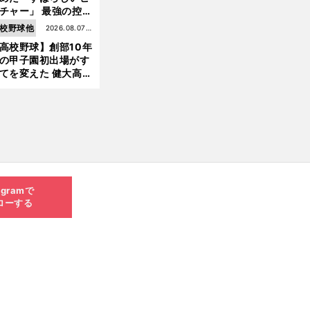
チャー」 最強の控え
手・大橋康延はいか
校野球他
2026.08.07更
して高校３年間を過
高校野球】創部10年
新
したのか
の甲子園初出場がす
てを変えた 健大高
・青栁監督が語る
機動破壊」はこうし
生まれた
agramで
ローする