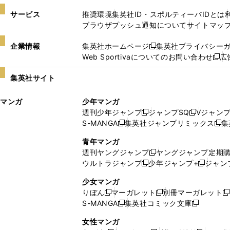
サービス
推奨環境
集英社ID・スポルティーバIDとは
ブラウザプッシュ通知について
サイトマッ
企業情報
集英社ホームページ
集英社プライバシー
新
Web Sportivaについてのお問い合わせ
広
し
新
い
し
集英社サイト
ウ
い
ィ
ウ
マンガ
少年マンガ
ン
ィ
週刊少年ジャンプ
ジャンプSQ
Vジャン
ド
ン
新
新
S-MANGA
集英社ジャンプリミックス
集
ウ
ド
新
し
し
新
で
ウ
し
い
い
し
青年マンガ
開
で
い
ウ
ウ
い
週刊ヤングジャンプ
ヤングジャンプ定期
新
く
開
ウ
ィ
ィ
ウ
ウルトラジャンプ
少年ジャンプ+
ジャン
新
し
新
く
ィ
ン
ン
ィ
し
い
し
ン
ド
ド
ン
少女マンガ
い
ウ
い
ド
ウ
ウ
ド
りぼん
マーガレット
別冊マーガレット
新
新
新
ウ
ィ
ウ
ウ
で
で
ウ
S-MANGA
集英社コミック文庫
し
新
し
新
ィ
ン
ィ
で
開
開
で
い
し
い
し
ン
ド
ン
女性マンガ
開
く
く
開
ウ
い
ウ
い
ド
ウ
ド