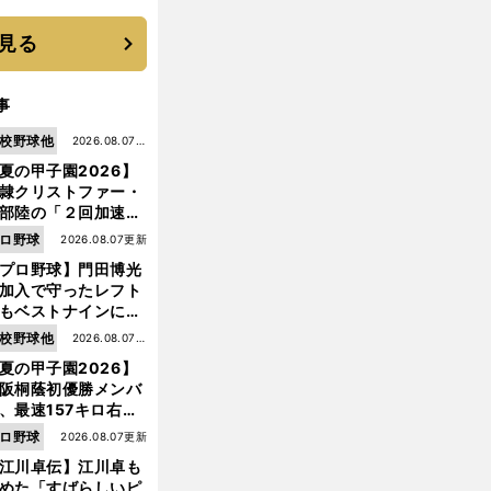
機動破壊」はこうし
生まれた
見る
事
校野球他
2026.08.07更
夏の甲子園2026】
新
隷クリストファー・
部陸の「２回加速す
」規格外のストレー
ロ野球
2026.08.07更新
 それでもプロではな
プロ野球】門田博光
大学進学を選ぶ理由
加入で守ったレフト
もベストナインに輝
た石嶺和彦 「サッ
校野球他
2026.08.07更
」という愛称は松永
夏の甲子園2026】
新
美がきっかけ？
阪桐蔭初優勝メンバ
前
へ
、最速157キロ右
、平成初完封＆初本
ロ野球
2026.08.07更新
打... 指揮官たちの知
江川卓伝】江川卓も
れざる現役時代
めた「すばらしいピ