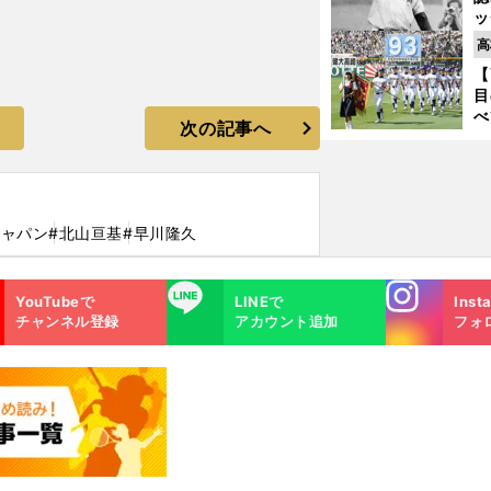
ッ
投
高
に
【
ご
目
べ
次の記事へ
崎
「
て
ジャパン
#北山亘基
#早川隆久
Instagra
LINE
YouTubeで
LINEで
Inst
m
チャンネル登録
アカウント追加
フォ