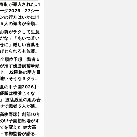
春制が導入されたJ1
ーグ2026－27シー
ンの行方はいかに!?
５人の識者が全順位
大胆予想
お前がラクして生意
だな」「あいつ若い
せに」厳しい言葉を
びせられるも佐藤慎
郎が貫いた誇りとフ
1全順位予想 識者５
ンへの思い
が推す優勝候補筆頭
？ J2降格の憂き目
遭いそうな３クラブ
は？
夏の甲子園2026】
優勝は横浜じゃな
」 波乱必至の組み合
せで識者５人が選ん
優勝校はここだ！
高校野球】創部10年
の甲子園初出場がす
てを変えた 健大高
・青栁監督が語る