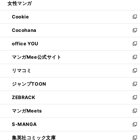
女性マンガ
く
で
ド
ィ
い
開
ウ
ン
ウ
Cookie
く
で
ド
ィ
新
開
ウ
ン
し
Cocohana
く
で
ド
い
新
開
ウ
ウ
し
office YOU
く
で
ィ
い
新
開
ン
ウ
し
マンガMee公式サイト
く
ド
ィ
い
新
ウ
ン
ウ
し
リマコミ
で
ド
ィ
い
新
開
ウ
ン
ウ
し
ジャンプTOON
く
で
ド
ィ
い
新
開
ウ
ン
ウ
し
ZEBRACK
く
で
ド
ィ
い
新
開
ウ
ン
ウ
し
マンガMeets
く
で
ド
ィ
い
新
開
ウ
ン
ウ
し
S-MANGA
く
で
ド
ィ
い
新
開
ウ
ン
ウ
し
集英社コミック文庫
く
で
ド
ィ
い
新