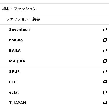
開
ウ
ン
ウ
し
取材・ファッション
く
で
ド
ィ
い
開
ウ
ン
ウ
ファッション・美容
く
で
ド
ィ
開
ウ
ン
Seventeen
く
で
ド
新
開
ウ
し
non-no
く
で
い
新
開
ウ
し
BAILA
く
ィ
い
新
ン
ウ
し
MAQUIA
ド
ィ
い
新
ウ
ン
ウ
し
SPUR
で
ド
ィ
い
新
開
ウ
ン
ウ
し
LEE
く
で
ド
ィ
い
新
開
ウ
ン
ウ
し
eclat
く
で
ド
ィ
い
新
開
ウ
ン
ウ
し
T JAPAN
く
で
ド
ィ
い
新
開
ウ
ン
ウ
し