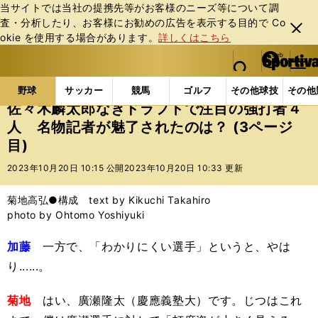
当サイトでは当社の提携先等がお客様のニーズ等について調
査・分析したり、お客様にお勧めの広告を表⽰する⽬的で Co
閉じ
okie を使⽤する場合があります。
詳しくはこちら
る
マイペ
web Sportiva (webスポルティーバ)
検索
メニュ
we
ー
野球の記事一覧
プロ野球
佐々木麟太郎なきドラフ
b
ジ
野球
サッカー
競馬
ゴルフ
その他球技
その他
ス
佐々木麟太郎なきドラフトで注目の強打者４
ポ
人 名物記者が魅了されたのは？ (3ページ
ル
目)
テ
ィ
2023年10月20日 10:15 公開
2023年10月20日 10:33 更新
ー
バ
菊地高弘●構成 text by Kikuchi Takahiro
photo by Ohtomo Yoshiyuki
加藤
一方で、「わかりにくい選手」というと、やは
り......。
菊地
はい、廣瀬隆太（慶應義塾大）です。じつはこれ