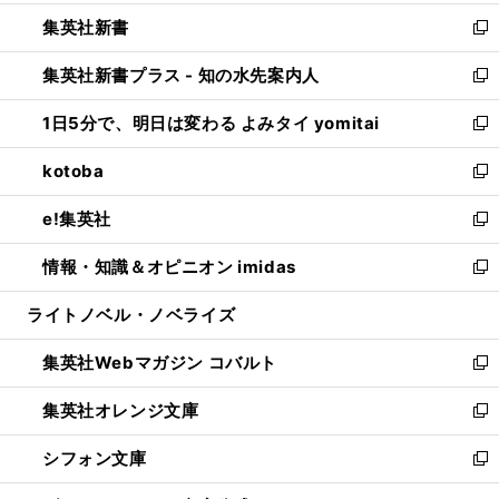
開
ウ
ウ
し
集英社新書
く
で
ィ
い
新
開
ン
ウ
し
集英社新書プラス - 知の水先案内人
く
ド
ィ
い
新
ウ
ン
ウ
し
1日5分で、明日は変わる よみタイ yomitai
で
ド
ィ
い
新
開
ウ
ン
ウ
し
kotoba
く
で
ド
ィ
い
新
開
ウ
ン
ウ
し
e!集英社
く
で
ド
ィ
い
新
開
ウ
ン
ウ
し
情報・知識＆オピニオン imidas
く
で
ド
ィ
い
新
開
ウ
ン
ウ
し
ライトノベル・ノベライズ
く
で
ド
ィ
い
開
ウ
ン
ウ
集英社Webマガジン コバルト
く
で
ド
ィ
新
開
ウ
ン
し
集英社オレンジ文庫
く
で
ド
い
新
開
ウ
ウ
し
シフォン文庫
く
で
ィ
い
新
開
ン
ウ
し