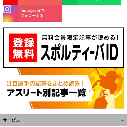
stagra
Instagramで
m
フォローする
サービス
開