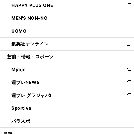
HAPPY PLUS ONE
く
で
ド
ィ
い
新
開
ウ
ン
ウ
し
MEN'S NON-NO
く
で
ド
ィ
い
新
開
ウ
ン
ウ
し
UOMO
く
で
ド
ィ
い
新
開
ウ
ン
ウ
し
集英社オンライン
く
で
ド
ィ
い
新
開
ウ
ン
ウ
し
芸能・情報・スポーツ
く
で
ド
ィ
い
開
ウ
ン
ウ
Myojo
く
で
ド
ィ
新
開
ウ
ン
し
週プレNEWS
く
で
ド
い
新
開
ウ
ウ
し
週プレ グラジャパ!
く
で
ィ
い
新
開
ン
ウ
し
Sportiva
く
ド
ィ
い
新
ウ
ン
ウ
し
パラスポ
で
ド
ィ
い
新
開
ウ
ン
ウ
し
書籍
く
で