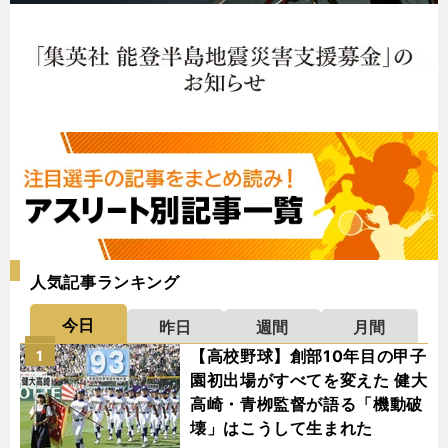
人気記事ランキング
今日
昨日
週間
月間
【高校野球】創部10年目の甲子
1
園初出場がすべてを変えた 健大
高崎・青栁監督が語る「機動破
壊」はこうして生まれた