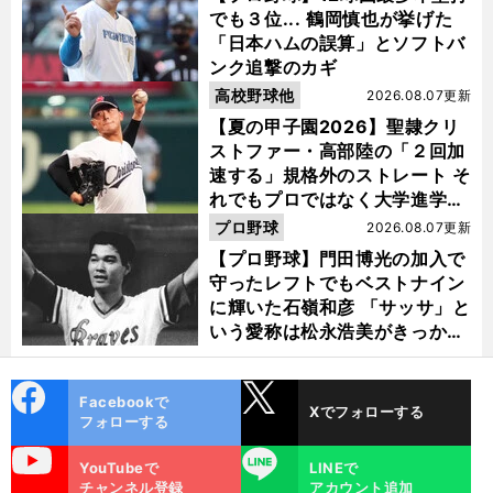
でも３位... 鶴岡慎也が挙げた
「日本ハムの誤算」とソフトバ
ンク追撃のカギ
高校野球他
2026.08.07更新
【夏の甲子園2026】聖隷クリ
ストファー・高部陸の「２回加
速する」規格外のストレート そ
れでもプロではなく大学進学を
選ぶ理由
プロ野球
2026.08.07更新
【プロ野球】門田博光の加入で
守ったレフトでもベストナイン
に輝いた石嶺和彦 「サッサ」と
いう愛称は松永浩美がきっか
け？
cebo
X
Facebookで
Xでフォローする
ok
フォローする
uTube
LINE
YouTubeで
LINEで
チャンネル登録
アカウント追加