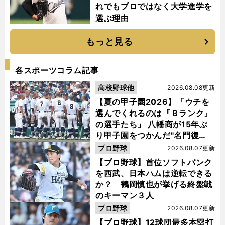
れでもプロではなく大学進学を
選ぶ理由
もっと見る
各スポーツコラム記事
高校野球他
2026.08.08更新
【夏の甲子園2026】「ウチを
選んでくれるのは『Ｂランク』
の選手たち」 八幡商が15年ぶ
り甲子園をつかんだ"名門復
活"の舞台裏
プロ野球
2026.08.07更新
【プロ野球】首位ソフトバンク
を西武、日本ハムは逆転できる
か？ 鶴岡慎也が挙げる終盤戦
のキーマン３人
プロ野球
2026.08.07更新
【プロ野球】12球団最多本塁打