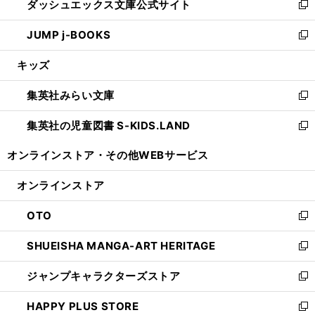
ダッシュエックス文庫公式サイト
く
ド
ィ
い
新
ウ
ン
ウ
し
JUMP j-BOOKS
で
ド
ィ
い
新
開
ウ
ン
ウ
し
キッズ
く
で
ド
ィ
い
開
ウ
ン
ウ
集英社みらい文庫
く
で
ド
ィ
新
開
ウ
ン
し
集英社の児童図書 S-KIDS.LAND
く
で
ド
い
新
開
ウ
ウ
し
オンラインストア・
その他WEBサービス
く
で
ィ
い
開
ン
ウ
オンラインストア
く
ド
ィ
ウ
ン
OTO
で
ド
新
開
ウ
し
SHUEISHA MANGA-ART HERITAGE
く
で
い
新
開
ウ
し
ジャンプキャラクターズストア
く
ィ
い
新
ン
ウ
し
HAPPY PLUS STORE
ド
ィ
い
新