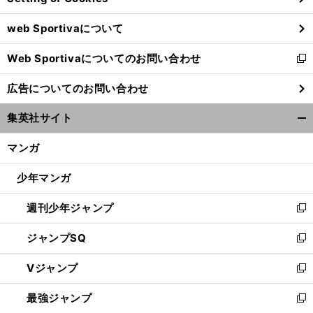
ウ
web Sportivaについて
で
開
Web Sportivaについてのお問い合わせ
く
新
し
広告についてのお問い合わせ
い
ウ
集英社サイト
ィ
開
ン
く/
マンガ
ド
閉
ウ
じ
少年マンガ
で
る
開
週刊少年ジャンプ
く
新
し
ジャンプSQ
い
新
ウ
し
Vジャンプ
ィ
い
新
ン
ウ
し
最強ジャンプ
ド
ィ
い
新