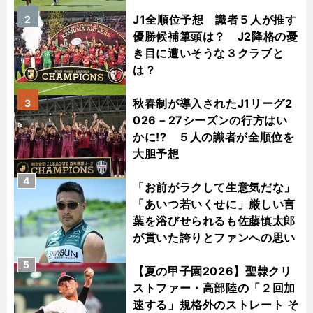
J1全順位予想 識者５人が推す
2
優勝候補筆頭は？ J2降格の憂
き目に遭いそうな３クラブと
は？
秋春制が導入されたJ1リーグ2
3
026－27シーズンの行方はい
かに!? ５人の識者が全順位を
大胆予想
4
「お前がラクして生意気だな」
「あいつ若いくせに」厳しい言
葉を浴びせられるも佐藤慎太郎
が貫いた誇りとファンへの思い
5
【夏の甲子園2026】聖隷クリ
ストファー・高部陸の「２回加
速する」規格外のストレート そ