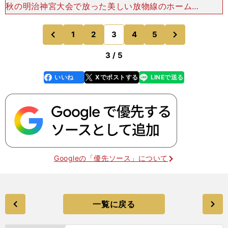
秋の明治神宮大会で放った美しい放物線のホームラ
ンが忘れられないんです。下級生の頃はライナー性
の打球が多かったのが、角度のついた打球が増えて
次
1
2
3
4
5
のページへ
のページへ
きたのは彼の大
前
3 / 5
いいね
Xでポストする
LINEで送る
line
faceboo
x
k
Googleの「優先ソース」について
一覧に戻る