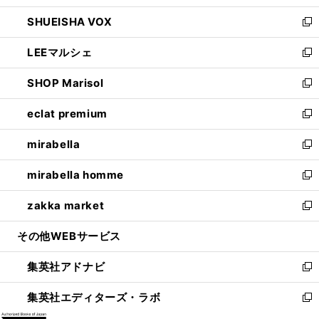
ウ
ン
ウ
し
SHUEISHA VOX
で
ド
ィ
い
新
開
ウ
ン
ウ
し
LEEマルシェ
く
で
ド
ィ
い
新
開
ウ
ン
ウ
し
SHOP Marisol
く
で
ド
ィ
い
新
開
ウ
ン
ウ
し
eclat premium
く
で
ド
ィ
い
新
開
ウ
ン
ウ
し
mirabella
く
で
ド
ィ
い
新
開
ウ
ン
ウ
し
mirabella homme
く
で
ド
ィ
い
新
開
ウ
ン
ウ
し
zakka market
く
で
ド
ィ
い
新
開
ウ
ン
ウ
し
その他WEBサービス
く
で
ド
ィ
い
開
ウ
ン
ウ
集英社アドナビ
く
で
ド
ィ
新
開
ウ
ン
し
集英社エディターズ・ラボ
く
で
ド
い
新
開
ウ
ウ
し