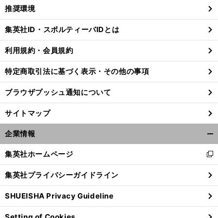
く/
推奨環境
閉
じ
集英社ID・スポルティーバIDとは
る
利用規約・会員規約
前
特定商取引法に基づく表示・その他の事項
へ
ブラウザプッシュ通知について
サイトマップ
企業情報
開
く/
集英社ホームページ
新
閉
し
じ
集英社プライバシーガイドライン
い
る
ウ
SHUEISHA Privacy Guideline
ィ
ン
Setting of Cookies
ド