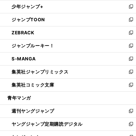
ウ
ン
ウ
し
少年ジャンプ+
で
ド
ィ
い
新
開
ウ
ン
ウ
し
ジャンプTOON
く
で
ド
ィ
い
新
開
ウ
ン
ウ
し
ZEBRACK
く
で
ド
ィ
い
新
開
ウ
ン
ウ
し
ジャンプルーキー！
く
で
ド
ィ
い
新
開
ウ
ン
ウ
し
S-MANGA
く
で
ド
ィ
い
新
開
ウ
ン
ウ
し
集英社ジャンプリミックス
く
で
ド
ィ
い
新
開
ウ
ン
ウ
し
集英社コミック文庫
く
で
ド
ィ
い
新
開
ウ
ン
ウ
し
青年マンガ
く
で
ド
ィ
い
開
ウ
ン
ウ
週刊ヤングジャンプ
く
で
ド
ィ
新
開
ウ
ン
し
ヤングジャンプ定期購読デジタル
く
で
ド
い
新
開
ウ
ウ
し