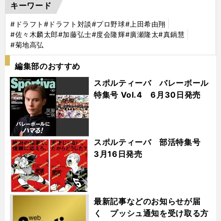
キーワード
#ドラフト
#ドラフト対談
#プロ野球
#上田希由翔
#佐々木麟太郎
#加藤弘士
#度会隆輝
#廣瀬隆太
#真鍋慧
#菊地高弘
編集部のおすすめ
スポルティーバ バレーボール
特集号 Vol.4 6月30日発売
スポルティーバ 部活特集号
3月16日発売
最新記事などのお知らせが届
く プッシュ通知を受け取る方