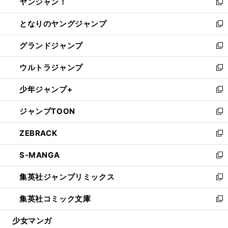
ヤンジャン！
く
で
ィ
い
新
開
ン
ウ
し
となりのヤングジャンプ
く
ド
ィ
い
新
ウ
ン
ウ
し
グランドジャンプ
で
ド
ィ
い
新
開
ウ
ン
ウ
し
ウルトラジャンプ
く
で
ド
ィ
い
新
開
ウ
ン
ウ
し
少年ジャンプ+
く
で
ド
ィ
い
新
開
ウ
ン
ウ
し
ジャンプTOON
く
で
ド
ィ
い
新
開
ウ
ン
ウ
し
ZEBRACK
く
で
ド
ィ
い
新
開
ウ
ン
ウ
し
S-MANGA
く
で
ド
ィ
い
新
開
ウ
ン
ウ
し
集英社ジャンプリミックス
く
で
ド
ィ
い
新
開
ウ
ン
ウ
し
集英社コミック文庫
く
で
ド
ィ
い
新
開
ウ
ン
ウ
し
少女マンガ
く
で
ド
ィ
い