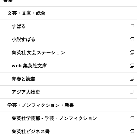
ド
ィ
い
開
ウ
ン
ウ
文芸・文庫・総合
く
で
ド
ィ
開
ウ
ン
すばる
く
で
ド
新
開
ウ
し
小説すばる
く
で
い
新
開
ウ
し
集英社 文芸ステーション
く
ィ
い
新
ン
ウ
し
web 集英社文庫
ド
ィ
い
新
ウ
ン
ウ
し
青春と読書
で
ド
ィ
い
新
開
ウ
ン
ウ
し
アジア人物史
く
で
ド
ィ
い
新
開
ウ
ン
ウ
し
学芸・ノンフィクション・新書
く
で
ド
ィ
い
開
ウ
ン
ウ
集英社学芸部 - 学芸・ノンフィクション
く
で
ド
ィ
新
開
ウ
ン
し
集英社ビジネス書
く
で
ド
い
新