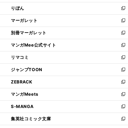
開
ウ
ン
ウ
りぼん
く
で
ド
ィ
新
開
ウ
ン
し
マーガレット
く
で
ド
い
新
開
ウ
ウ
し
別冊マーガレット
く
で
ィ
い
新
開
ン
ウ
し
マンガMee公式サイト
く
ド
ィ
い
新
ウ
ン
ウ
し
リマコミ
で
ド
ィ
い
新
開
ウ
ン
ウ
し
ジャンプTOON
く
で
ド
ィ
い
新
開
ウ
ン
ウ
し
ZEBRACK
く
で
ド
ィ
い
新
開
ウ
ン
ウ
し
マンガMeets
く
で
ド
ィ
い
新
開
ウ
ン
ウ
し
S-MANGA
く
で
ド
ィ
い
新
開
ウ
ン
ウ
し
集英社コミック文庫
く
で
ド
ィ
い
新
開
ウ
ン
ウ
し