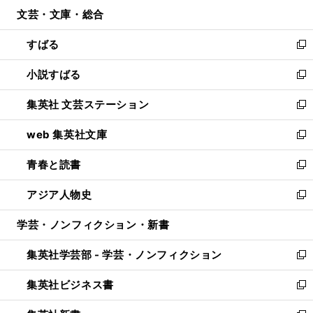
ン
ウ
文芸・文庫・総合
く
で
ド
ィ
開
ウ
ン
すばる
く
で
ド
新
開
ウ
し
小説すばる
く
で
い
新
開
ウ
し
集英社 文芸ステーション
く
ィ
い
新
ン
ウ
し
web 集英社文庫
ド
ィ
い
新
ウ
ン
ウ
し
青春と読書
で
ド
ィ
い
新
開
ウ
ン
ウ
し
アジア人物史
く
で
ド
ィ
い
新
開
ウ
ン
ウ
し
学芸・ノンフィクション・新書
く
で
ド
ィ
い
開
ウ
ン
ウ
集英社学芸部 - 学芸・ノンフィクション
く
で
ド
ィ
新
開
ウ
ン
し
集英社ビジネス書
く
で
ド
い
新
開
ウ
ウ
し