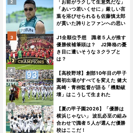
「お前がラクして生意気だな」
2
「あいつ若いくせに」厳しい言
葉を浴びせられるも佐藤慎太郎
が貫いた誇りとファンへの思い
J1全順位予想 識者５人が推す
3
優勝候補筆頭は？ J2降格の憂
き目に遭いそうな３クラブと
は？
4
【高校野球】創部10年目の甲子
園初出場がすべてを変えた 健大
高崎・青栁監督が語る「機動破
壊」はこうして生まれた
5
【夏の甲子園2026】「優勝は
横浜じゃない」 波乱必至の組み
合わせで識者５人が選んだ優勝
校はここだ！