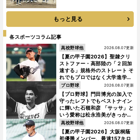
もっと見る
各スポーツコラム記事
高校野球他
2026.08.07更新
【夏の甲子園2026】聖隷クリ
ストファー・高部陸の「２回加
速する」規格外のストレート そ
れでもプロではなく大学進学を
選ぶ理由
プロ野球
2026.08.07更新
【プロ野球】門田博光の加入で
守ったレフトでもベストナイン
に輝いた石嶺和彦 「サッサ」と
いう愛称は松永浩美がきっか
け？
高校野球他
2026.08.07更新
【夏の甲子園2026】大阪桐蔭
初優勝メンバー、最速157キロ