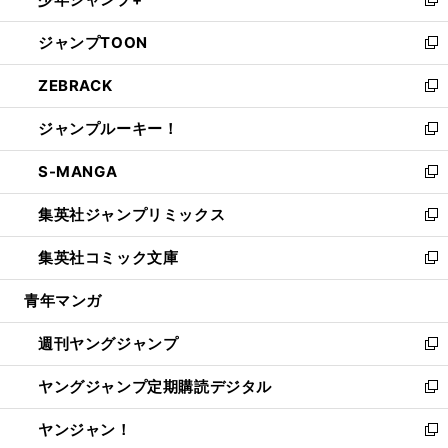
ド
ィ
い
新
開
ウ
ン
ウ
し
ジャンプTOON
く
で
ド
ィ
い
新
開
ウ
ン
ウ
し
ZEBRACK
く
で
ド
ィ
い
新
開
ウ
ン
ウ
し
ジャンプルーキー！
く
で
ド
ィ
い
新
開
ウ
ン
ウ
し
S-MANGA
く
で
ド
ィ
い
新
開
ウ
ン
ウ
し
集英社ジャンプリミックス
く
で
ド
ィ
い
新
開
ウ
ン
ウ
し
集英社コミック文庫
く
で
ド
ィ
い
新
開
ウ
ン
ウ
し
青年マンガ
く
で
ド
ィ
い
開
ウ
ン
ウ
週刊ヤングジャンプ
く
で
ド
ィ
新
開
ウ
ン
し
ヤングジャンプ定期購読デジタル
く
で
ド
い
新
開
ウ
ウ
し
ヤンジャン！
く
で
ィ
い
新