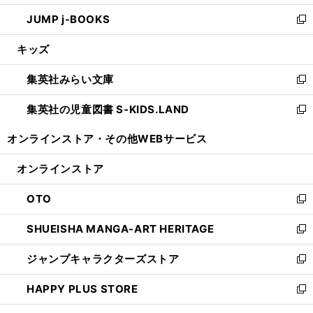
ウ
ン
ウ
し
JUMP j-BOOKS
で
ド
ィ
い
新
開
ウ
ン
ウ
し
キッズ
く
で
ド
ィ
い
開
ウ
ン
ウ
集英社みらい文庫
く
で
ド
ィ
新
開
ウ
ン
し
集英社の児童図書 S-KIDS.LAND
く
で
ド
い
新
開
ウ
ウ
し
オンラインストア・
その他WEBサービス
く
で
ィ
い
開
ン
ウ
オンラインストア
く
ド
ィ
ウ
ン
OTO
で
ド
新
開
ウ
し
SHUEISHA MANGA-ART HERITAGE
く
で
い
新
開
ウ
し
ジャンプキャラクターズストア
く
ィ
い
新
ン
ウ
し
HAPPY PLUS STORE
ド
ィ
い
新
ウ
ン
ウ
し