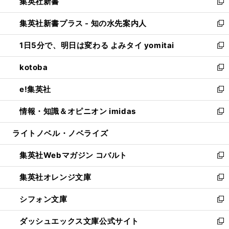
集英社新書
く
で
ィ
い
新
開
ン
ウ
し
集英社新書プラス - 知の水先案内人
く
ド
ィ
い
新
ウ
ン
ウ
し
1日5分で、明日は変わる よみタイ yomitai
で
ド
ィ
い
新
開
ウ
ン
ウ
し
kotoba
く
で
ド
ィ
い
新
開
ウ
ン
ウ
し
e!集英社
く
で
ド
ィ
い
新
開
ウ
ン
ウ
し
情報・知識＆オピニオン imidas
く
で
ド
ィ
い
新
開
ウ
ン
ウ
し
ライトノベル・ノベライズ
く
で
ド
ィ
い
開
ウ
ン
ウ
集英社Webマガジン コバルト
く
で
ド
ィ
新
開
ウ
ン
し
集英社オレンジ文庫
く
で
ド
い
新
開
ウ
ウ
し
シフォン文庫
く
で
ィ
い
新
開
ン
ウ
し
ダッシュエックス文庫公式サイト
く
ド
ィ
い
新