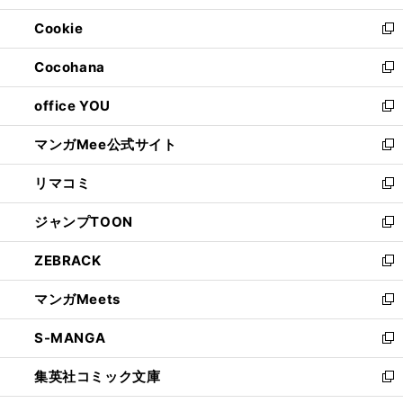
開
ウ
ン
ウ
Cookie
く
で
ド
ィ
新
開
ウ
ン
し
Cocohana
く
で
ド
い
新
開
ウ
ウ
し
office YOU
く
で
ィ
い
新
開
ン
ウ
し
マンガMee公式サイト
く
ド
ィ
い
新
ウ
ン
ウ
し
リマコミ
で
ド
ィ
い
新
開
ウ
ン
ウ
し
ジャンプTOON
く
で
ド
ィ
い
新
開
ウ
ン
ウ
し
ZEBRACK
く
で
ド
ィ
い
新
開
ウ
ン
ウ
し
マンガMeets
く
で
ド
ィ
い
新
開
ウ
ン
ウ
し
S-MANGA
く
で
ド
ィ
い
新
開
ウ
ン
ウ
し
集英社コミック文庫
く
で
ド
ィ
い
新
開
ウ
ン
ウ
し