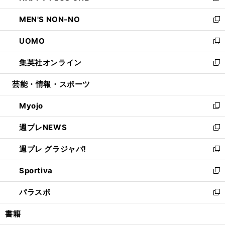
開
ウ
ン
ウ
し
MEN'S NON-NO
く
で
ド
ィ
い
新
開
ウ
ン
ウ
し
UOMO
く
で
ド
ィ
い
新
開
ウ
ン
ウ
し
集英社オンライン
く
で
ド
ィ
い
新
開
ウ
ン
ウ
し
芸能・情報・スポーツ
く
で
ド
ィ
い
開
ウ
ン
ウ
Myojo
く
で
ド
ィ
新
開
ウ
ン
し
週プレNEWS
く
で
ド
い
新
開
ウ
ウ
し
週プレ グラジャパ!
く
で
ィ
い
新
開
ン
ウ
し
Sportiva
く
ド
ィ
い
新
ウ
ン
ウ
し
パラスポ
で
ド
ィ
い
新
開
ウ
ン
ウ
し
書籍
く
で
ド
ィ
い
開
ウ