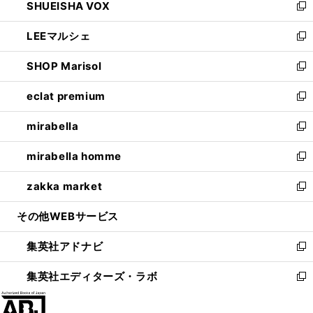
SHUEISHA VOX
で
ド
ィ
い
新
開
ウ
ン
ウ
し
LEEマルシェ
く
で
ド
ィ
い
新
開
ウ
ン
ウ
し
SHOP Marisol
く
で
ド
ィ
い
新
開
ウ
ン
ウ
し
eclat premium
く
で
ド
ィ
い
新
開
ウ
ン
ウ
し
mirabella
く
で
ド
ィ
い
新
開
ウ
ン
ウ
し
mirabella homme
く
で
ド
ィ
い
新
開
ウ
ン
ウ
し
zakka market
く
で
ド
ィ
い
新
開
ウ
ン
ウ
し
その他WEBサービス
く
で
ド
ィ
い
開
ウ
ン
ウ
集英社アドナビ
く
で
ド
ィ
新
開
ウ
ン
し
集英社エディターズ・ラボ
く
で
ド
い
新
開
ウ
ウ
し
く
で
ィ
い