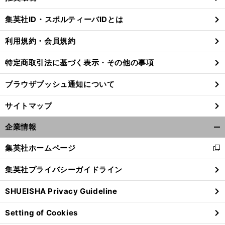
閉
じ
集英社ID・スポルティーバIDとは
る
利用規約・会員規約
特定商取引法に基づく表示・その他の事項
ブラウザプッシュ通知について
サイトマップ
企業情報
開
く/
集英社ホームページ
新
閉
し
じ
集英社プライバシーガイドライン
い
る
ウ
SHUEISHA Privacy Guideline
ィ
ン
Setting of Cookies
ド
ウ