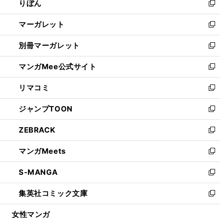
りぼん
く
で
ド
ィ
新
開
ウ
ン
し
マーガレット
く
で
ド
い
新
開
ウ
ウ
し
別冊マーガレット
く
で
ィ
い
新
開
ン
ウ
し
マンガMee公式サイト
く
ド
ィ
い
新
ウ
ン
ウ
し
リマコミ
で
ド
ィ
い
新
開
ウ
ン
ウ
し
ジャンプTOON
く
で
ド
ィ
い
新
開
ウ
ン
ウ
し
ZEBRACK
く
で
ド
ィ
い
新
開
ウ
ン
ウ
し
マンガMeets
く
で
ド
ィ
い
新
開
ウ
ン
ウ
し
S-MANGA
く
で
ド
ィ
い
新
開
ウ
ン
ウ
し
集英社コミック文庫
く
で
ド
ィ
い
新
開
ウ
ン
ウ
し
女性マンガ
く
で
ド
ィ
い