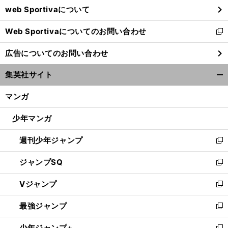
web Sportivaについて
で
開
Web Sportivaについてのお問い合わせ
く
新
し
広告についてのお問い合わせ
い
ウ
集英社サイト
ィ
開
ン
く/
マンガ
ド
閉
ウ
じ
少年マンガ
で
る
開
週刊少年ジャンプ
く
新
し
ジャンプSQ
い
新
ウ
し
Vジャンプ
ィ
い
新
ン
ウ
し
最強ジャンプ
ド
ィ
い
新
ウ
ン
ウ
し
少年ジャンプ+
で