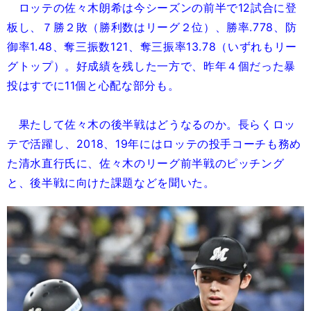
ロッテの佐々木朗希は今シーズンの前半で12試合に登
板し、７勝２敗（勝利数はリーグ２位）、勝率.778、防
御率1.48、奪三振数121、奪三振率13.78（いずれもリー
グトップ）。好成績を残した一方で、昨年４個だった暴
投はすでに11個と心配な部分も。
果たして佐々木の後半戦はどうなるのか。長らくロッ
テで活躍し、2018、19年にはロッテの投手コーチも務め
た清水直行氏に、佐々木のリーグ前半戦のピッチング
と、後半戦に向けた課題などを聞いた。