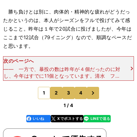
勝ち負けとは別に、肉体的・精神的な疲れがどうだっ
たかというのは、本人がシーズンをフルで投げてみて感
じること。昨年は１年で20試合に投げましたが、今年は
ここまで12試合（79イニング）なので、順調なペースだ
と思います。
次のページへ
―― 一方で、暴投の数は昨年が４個だったのに対
し、今年はすでに11個となっています。清水 フォ
ークが引っかかってくると同じ落ち方をしないです
から、キャッチャーとしては反応しづらい。特に
次
1
2
3
4
のページへ
佐々木のフォーク
1 / 4
いいね
Xでポストする
LINEで送る
line
faceboo
x
k