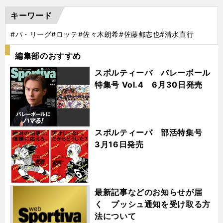
キーワード
#パ・リーグ
#ロッテ
#佐々木朗希
#佐藤都志也
#清水直行
編集部のおすすめ
スポルティーバ バレーボール
特集号 Vol.4 6月30日発売
スポルティーバ 部活特集号
3月16日発売
最新記事などのお知らせが届
く プッシュ通知を受け取る方
法について