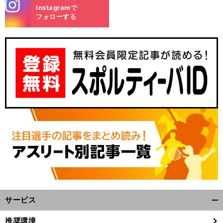
stagra
Instagramで
m
フォローする
」
日
！
前
へ
サービス
開
く/
推奨環境