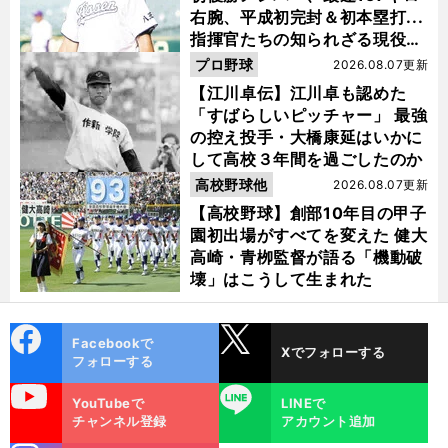
右腕、平成初完封＆初本塁打...
指揮官たちの知られざる現役時
代
プロ野球
2026.08.07更新
【江川卓伝】江川卓も認めた
「すばらしいピッチャー」 最強
の控え投手・大橋康延はいかに
して高校３年間を過ごしたのか
高校野球他
2026.08.07更新
【高校野球】創部10年目の甲子
園初出場がすべてを変えた 健大
高崎・青栁監督が語る「機動破
壊」はこうして生まれた
cebo
X
Facebookで
Xでフォローする
ok
フォローする
uTube
LINE
YouTubeで
LINEで
チャンネル登録
アカウント追加