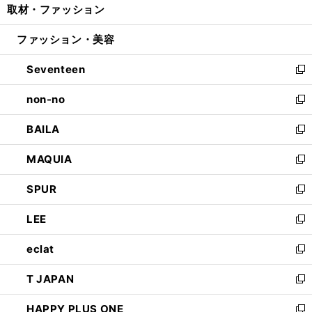
取材・ファッション
く
で
ド
ィ
い
開
ウ
ン
ウ
ファッション・美容
く
で
ド
ィ
開
ウ
ン
Seventeen
く
で
ド
新
開
ウ
し
non-no
く
で
い
新
開
ウ
し
BAILA
く
ィ
い
新
ン
ウ
し
MAQUIA
ド
ィ
い
新
ウ
ン
ウ
し
SPUR
で
ド
ィ
い
新
開
ウ
ン
ウ
し
LEE
く
で
ド
ィ
い
新
開
ウ
ン
ウ
し
eclat
く
で
ド
ィ
い
新
開
ウ
ン
ウ
し
T JAPAN
く
で
ド
ィ
い
新
開
ウ
ン
ウ
し
HAPPY PLUS ONE
く
で
ド
ィ
い
新