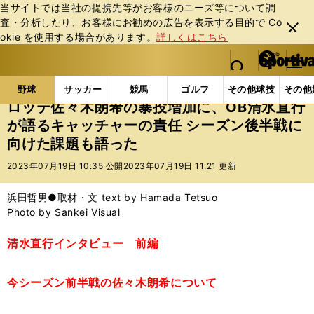
当サイトでは当社の提携先等がお客様のニーズ等について調
査・分析したり、お客様にお勧めの広告を表⽰する⽬的で Co
閉じ
okie を使⽤する場合があります。
詳しくはこちら
る
マイペ
web Sportiva (webスポルティーバ)
検索
メニュ
we
ー
野球の記事一覧
プロ野球
ロッテ佐々木朗希の暴投増
b
ジ
野球
サッカー
競馬
ゴルフ
その他球技
その他
ス
ロッテ佐々木朗希の暴投増加に、OB清水直行
ポ
が語るキャッチャーの責任 シーズン後半戦に
ル
向けた課題も語った
テ
ィ
2023年07月19日 10:35 公開
2023年07月19日 11:21 更新
ー
バ
浜田哲男●取材・文 text by Hamada Tetsuo
Photo by Sankei Visual
清水直行インタビュー 前編
今シーズン前半戦の佐々木朗希について