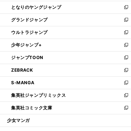
開
ン
ウ
し
となりのヤングジャンプ
く
ド
ィ
い
新
ウ
ン
ウ
し
グランドジャンプ
で
ド
ィ
い
新
開
ウ
ン
ウ
し
ウルトラジャンプ
く
で
ド
ィ
い
新
開
ウ
ン
ウ
し
少年ジャンプ+
く
で
ド
ィ
い
新
開
ウ
ン
ウ
し
ジャンプTOON
く
で
ド
ィ
い
新
開
ウ
ン
ウ
し
ZEBRACK
く
で
ド
ィ
い
新
開
ウ
ン
ウ
し
S-MANGA
く
で
ド
ィ
い
新
開
ウ
ン
ウ
し
集英社ジャンプリミックス
く
で
ド
ィ
い
新
開
ウ
ン
ウ
し
集英社コミック文庫
く
で
ド
ィ
い
新
開
ウ
ン
ウ
し
少女マンガ
く
で
ド
ィ
い
開
ウ
ン
ウ