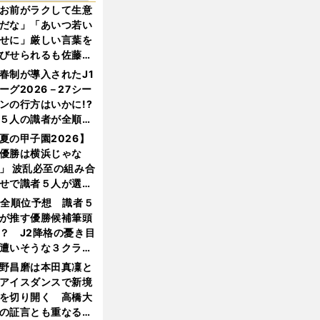
お前がラクして生意
だな」「あいつ若い
せに」厳しい言葉を
びせられるも佐藤慎
郎が貫いた誇りとフ
春制が導入されたJ1
ンへの思い
ーグ2026－27シー
ンの行方はいかに!?
５人の識者が全順位
大胆予想
夏の甲子園2026】
優勝は横浜じゃな
」 波乱必至の組み合
せで識者５人が選ん
優勝校はここだ！
1全順位予想 識者５
が推す優勝候補筆頭
？ J2降格の憂き目
遭いそうな３クラブ
は？
野昌磨は本田真凜と
アイスダンスで新境
を切り開く 高橋大
の証言とも重なる課