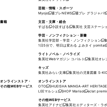
し
新
し
し
し
ン
ィ
ン
ン
開
で
開
で
い
し
い
い
い
ド
ン
ド
ド
芸能・情報・スポーツ
く
開
く
開
ウ
い
ウ
ウ
ウ
ウ
ド
ウ
ウ
Myojo
週プレNEWS
週プレ グラジャパ!
く
く
新
新
新
ィ
ウ
ィ
ィ
ィ
で
ウ
で
で
し
し
ン
ィ
ン
ン
ン
書籍
文芸・文庫・総合
開
で
開
開
い
い
ド
ン
ド
ド
ド
すばる
小説すばる
集英社 文芸ステーシ
く
開
く
く
新
新
ウ
ウ
ウ
ド
ウ
ウ
ウ
く
し
し
ィ
ィ
学芸・ノンフィクション・新書
で
ウ
で
で
で
い
い
ン
ン
集英社学芸部 - 学芸・ノンフィクション
開
で
開
開
開
新
ウ
ウ
ド
ド
1日5分で、明日は変わる よみタイ yomitai
く
開
く
く
く
し
新
ィ
ィ
ウ
ウ
く
い
ン
ン
ライトノベル・ノベライズ
で
で
ウ
ド
ド
集英社Webマガジン コバルト
集英社オレ
開
開
新
ィ
ウ
ウ
く
く
し
ン
キッズ
で
で
い
ド
集英社みらい文庫
集英社の児童図書 S-KID
開
開
新
ウ
ウ
く
く
し
ィ
オンラインストア・
オンラインストア
で
い
ン
その他WEBサービス
OTO
SHUEISHA MANGA-ART HERITAGE
開
新
ウ
ド
LEEマルシェ
SHOP Marisol
eclat prem
く
し
新
新
ィ
ウ
い
し
し
ン
その他WEBサービス
で
ウ
い
い
ド
集英社アドナビ
集英社エディターズ・ラ
開
新