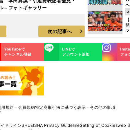
昌
本田真凜・引退発表記者会見・
へ
ルド
フォトギャラリー
大
ス
ラ
エ
【
マ
次の記事へ
島
歳
Instagra
LINE
YouTubeで
LINEで
Inst
m
チャンネル登録
アカウント追加
フォ
利用規約・会員規約
特定商取引法に基づく表示・その他の事項
プ
ガイドライン
SHUEISHA Privacy Guideline
Setting of Cookies
web 