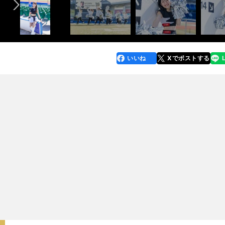
いいね
Xでポストする
line
faceboo
x
k