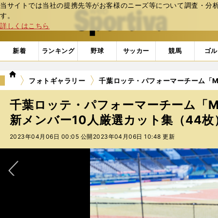
当サイトでは当社の提携先等がお客様のニーズ等について調査・分析し
web Sportiva (webスポルティーバ)
す。
詳しくはこちら
新着
ランキング
野球
サッカー
競馬
ゴル
we
フォトギャラリー
千葉ロッテ・パフォーマーチーム「M☆S
b
ス
千葉ロッテ・パフォーマーチーム「M☆Sp
ポ
ル
新メンバー10人厳選カット集（44枚）
テ
2023年04月06日 00:05 公開
2023年04月06日 10:48 更新
ィ
ー
バ
次へ