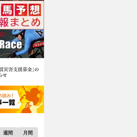
週間
月間