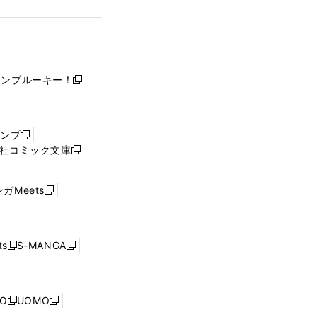
ャンプルーキー！
新
し
い
ウ
ャンプ
新
ィ
社コミック文庫
し
新
ン
い
し
ド
ウ
い
ウ
ガMeets
新
ィ
ウ
で
し
ン
ィ
開
い
ド
ン
く
ウ
ウ
ド
s
S-MANGA
新
新
ィ
で
ウ
し
し
ン
開
で
い
い
ド
く
開
ウ
ウ
ウ
NO
UOMO
く
新
新
ィ
ィ
で