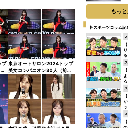
題
もっと
各スポーツコラム記
ス
【
り
る
学
ス
ップ
東京オートサロン2024トップ
け
中
美女コンパニオン30人（前
【
よ
編）「全身フォト」
る
光
ス
ピ
【
が
っ
た
ス
【
の