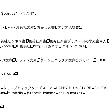
し
し
し
し
し
ン
ン
ン
ン
開
開
開
開
開
い
い
い
い
い
ド
ド
ド
ド
く
く
く
く
く
ウ
ウ
ウ
ウ
ウ
ウ
ウ
ウ
ウ
Sportiva
パラスポ
新
新
ィ
ィ
ィ
ィ
ィ
で
で
で
で
し
し
し
ン
ン
ン
ン
ン
開
開
開
開
い
い
い
ド
ド
ド
ド
ド
ョン
web 集英社文庫
青春と読書
アジア人物史
く
く
く
く
新
新
新
新
ウ
ウ
ウ
ウ
ウ
ウ
ウ
ウ
し
し
し
し
ィ
ィ
ィ
で
で
で
で
で
い
い
い
い
ン
ン
ン
集英社ビジネス書
集英社新書
集英社新書プラス - 知の水先案内人
開
開
開
開
開
新
新
新
ウ
ウ
ウ
ウ
ド
ド
ド
kotoba
e!集英社
情報・知識＆オピニオン imidas
く
く
く
く
く
新
し
新
し
新
ィ
ィ
ィ
ィ
ウ
ウ
ウ
し
し
い
し
い
し
ン
ン
ン
ン
で
で
で
い
い
ウ
い
ウ
い
ド
ド
ド
ド
ンジ文庫
シフォン文庫
ダッシュエックス文庫公式サイト
JUMP 
開
開
開
新
新
新
ウ
ウ
ィ
ウ
ィ
ウ
ウ
ウ
ウ
ウ
く
く
く
し
し
し
ィ
ィ
ン
ィ
ン
ィ
で
で
で
で
い
い
い
ン
ン
ド
ン
ド
ン
S.LAND
開
開
開
開
新
ウ
ウ
ウ
ド
ド
ウ
ド
ウ
ド
く
く
く
く
し
ィ
ィ
ィ
ウ
ウ
で
ウ
で
ウ
い
ン
ン
ン
ジャンプキャラクターズストア
HAPPY PLUS STORE
SHUEIS
で
で
開
で
開
で
新
新
新
ウ
ド
ド
ド
ium
mirabella
mirabella homme
zakka market
開
開
く
開
く
開
し
新
新
新
し
新
し
ィ
ウ
ウ
ウ
く
く
く
く
い
し
し
い
し
し
い
ン
で
で
で
ウ
い
い
ウ
い
い
ウ
ド
ボ
開
開
開
新