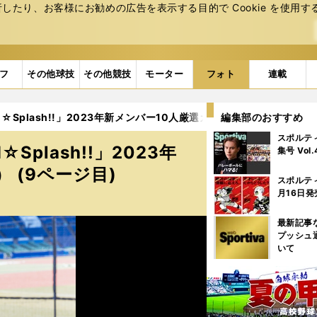
たり、お客様にお勧めの広告を表⽰する⽬的で Cookie を使⽤す
フ
その他球技
その他競技
モーター
フォト
連載
plash!!」2023年新メンバー10人厳選カット集（44枚） (9ペ
編集部のおすすめ
スポルテ
lash!!」2023年
集号 Vol
 (9ページ目)
スポルテ
月16日発
最新記事
プッシュ
いて