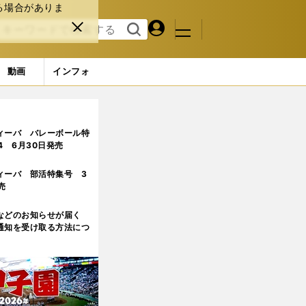
る場合がありま
マイペ
閉じ
検索
メニュ
ー
る
す
ジ
る
動画
インフォ
ージ目)
ィーバ バレーボール特
.4 6月30日発売
ィーバ 部活特集号 3
売
などのお知らせが届く
通知を受け取る方法につ