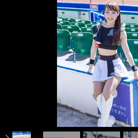
インタビュー記事＆メンバー紹介ムービー＞＞
インタビュー記事＆メンバー紹介ムービー＞＞
前へ
photo by Tanaka Wataru
AI
ASUKA
HAZUKI
HIYORI
HONOKA
KANAE
MAMINA
RUNA
YUKI
YUU
photo by Tanaka Wataru