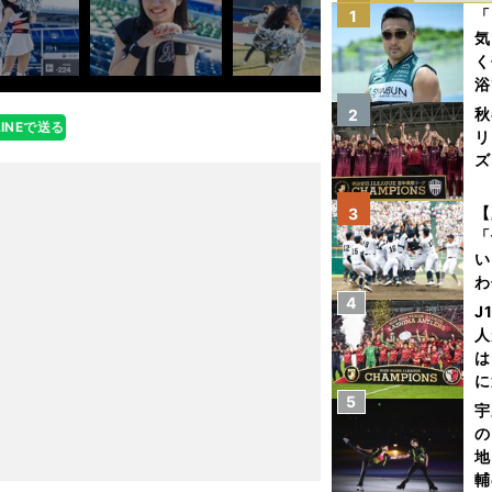
「
1
気
く
浴
太
秋
2
LINEで送る
ァ
リ
ズ
を
【
3
「
い
わ
4
だ
J
人
は
に
5
と
宇
の
地
輔