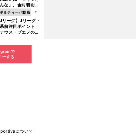
8.0
んな」。金村義明＆
6更
塚光二が明かす引退
ポルティーバ動画
202
新
ピソード！
Jリーグ】Jリーグ・
6.0
開幕前注目ポイント
8.0
テウス・ブエノの鹿
5更
移籍！ 恐るべし15
新
磯部怜夢！
agramで
ローする
Sportivaについて