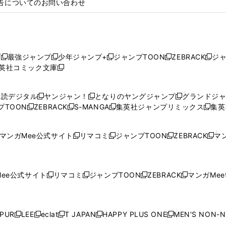
告についてのお問い合わせ
プ
最強ジャンプ
少年ジャンプ+
ジャンプTOON
ZEBRACK
ジ
新
新
新
新
新
英社コミック文庫
し
新
し
し
し
し
い
い
し
い
い
い
ウ
ウ
い
ウ
ウ
ウ
購読デジタル
ヤンジャン！
となりのヤングジャンプ
グランドジ
新
新
新
ィ
ィ
ウ
ィ
ィ
ィ
プTOON
ZEBRACK
S-MANGA
集英社ジャンプリミックス
集英
新
し
新
し
新
し
新
ン
ン
ィ
ン
ン
ン
し
い
し
い
し
い
し
ド
ド
ン
ド
ド
ド
い
ウ
い
ウ
い
ウ
い
ウ
ウ
ド
ウ
ウ
ウ
マンガMee公式サイト
リマコミ
ジャンプTOON
ZEBRACK
マン
新
新
新
新
ウ
ィ
ウ
ィ
ウ
ィ
ウ
で
で
ウ
で
で
で
し
し
し
し
し
ィ
ン
ィ
ン
ィ
ン
ィ
開
開
で
開
開
開
い
い
い
い
い
ン
ド
ン
ド
ン
ド
ン
く
く
開
く
く
く
ウ
ウ
ウ
ウ
ウ
ド
ウ
ド
ウ
ド
ウ
ド
ee公式サイト
リマコミ
ジャンプTOON
ZEBRACK
マンガMeet
く
新
新
新
新
ィ
ィ
ィ
ィ
ィ
ウ
で
ウ
で
ウ
で
ウ
し
し
し
し
ン
ン
ン
ン
ン
で
開
で
開
で
開
で
い
い
い
い
ド
ド
ド
ド
ド
開
く
開
く
開
く
開
ウ
ウ
ウ
ウ
ウ
ウ
ウ
ウ
ウ
PUR
LEE
eclat
T JAPAN
HAPPY PLUS ONE
MEN'S NON-
く
く
く
く
新
新
新
新
新
ィ
ィ
ィ
ィ
で
で
で
で
で