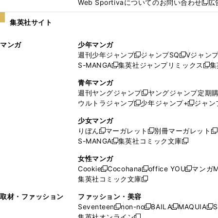
Web Sportivaについてのお問い合わせ
広
し
新
い
し
集英社サイト
ウ
い
ィ
ウ
マンガ
少年マンガ
ン
ィ
週刊少年ジャンプ
ジャンプSQ
Vジャン
ド
ン
新
新
S-MANGA
集英社ジャンプリミックス
集
ウ
ド
新
し
し
新
で
ウ
し
い
い
し
青年マンガ
開
で
い
ウ
ウ
い
週刊ヤングジャンプ
ヤングジャンプ定期
新
く
開
ウ
ィ
ィ
ウ
ウルトラジャンプ
少年ジャンプ+
ジャン
新
し
新
く
ィ
ン
ン
ィ
し
い
し
ン
ド
ド
ン
少女マンガ
い
ウ
い
ド
ウ
ウ
ド
りぼん
マーガレット
別冊マーガレット
新
新
新
ウ
ィ
ウ
ウ
で
で
ウ
S-MANGA
集英社コミック文庫
し
新
し
新
ィ
ン
ィ
で
開
開
で
い
し
い
し
ン
ド
ン
女性マンガ
開
く
く
開
ウ
い
ウ
い
ド
ウ
ド
Cookie
Cocohana
office YOU
マンガM
く
く
新
新
新
ィ
ウ
ィ
ウ
ウ
で
ウ
集英社コミック文庫
し
新
し
し
ン
ィ
ン
ィ
で
開
で
い
し
い
い
ド
ン
ド
ン
取材・ファッション
ファッション・美容
開
く
開
ウ
い
ウ
ウ
ウ
ド
ウ
ド
Seventeen
non-no
BAILA
MAQUIA
S
く
く
新
新
新
新
ィ
ウ
ィ
ィ
で
ウ
で
ウ
集英社オンライン