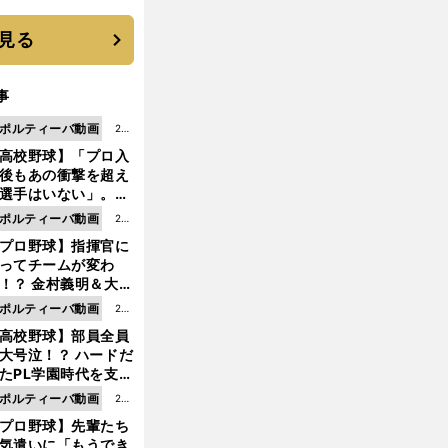
と楽しさ
見る
事
ポルティーバ動画
202
高校野球】「プロ入
6.0
後もあの衝撃を超え
8.0
選手はいない」。PL
6更
園トリオが衝撃を受
ポルティーバ動画
202
新
た選手
プロ野球】指揮官に
6.0
ってチームが変わ
8.0
！？ 金村義明＆大塚
6更
二が語る歴代監督エ
ポルティーバ動画
202
新
ソード
高校野球】部員全員
6.0
大号泣！？ ハードだ
8.0
たPL学園時代を支え
6更
ものとは
ポルティーバ動画
202
新
プロ野球】先輩たち
6.0
気遣いに「もうでき