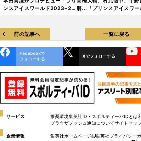
本田真凜がプロデビュー「プリ
高橋大輔、村元哉中、宇野
ンスアイスワールド2023−20
磨...「プリンスアイスワー
24」フォトギャラリー
2023−2024」フォトギャ
リー
前の記事へ
一覧に戻る
ebo
X
YouTube
Facebookで
Xでフォローする
ok
フォローする
サービス
推奨環境
集英社ID・スポルティーバIDとは
ブラウザプッシュ通知について
サイトマッ
企業情報
集英社ホームページ
集英社プライバシー
新