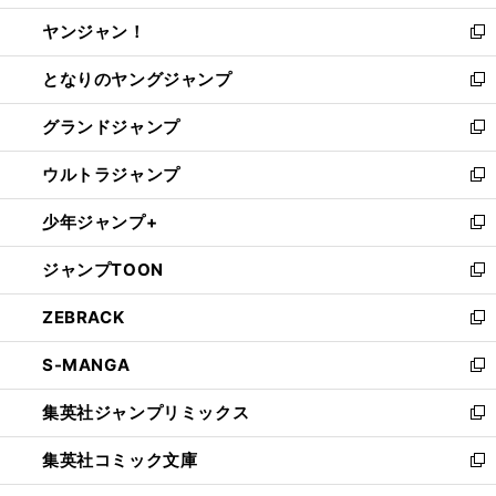
開
ウ
ウ
し
ヤンジャン！
く
で
ィ
い
新
開
ン
ウ
し
となりのヤングジャンプ
く
ド
ィ
い
新
ウ
ン
ウ
し
グランドジャンプ
で
ド
ィ
い
新
開
ウ
ン
ウ
し
ウルトラジャンプ
く
で
ド
ィ
い
新
開
ウ
ン
ウ
し
少年ジャンプ+
く
で
ド
ィ
い
新
開
ウ
ン
ウ
し
ジャンプTOON
く
で
ド
ィ
い
新
開
ウ
ン
ウ
し
ZEBRACK
く
で
ド
ィ
い
新
開
ウ
ン
ウ
し
S-MANGA
く
で
ド
ィ
い
新
開
ウ
ン
ウ
し
集英社ジャンプリミックス
く
で
ド
ィ
い
新
開
ウ
ン
ウ
し
集英社コミック文庫
く
で
ド
ィ
い
新
開
ウ
ン
ウ
し