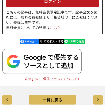
ログイン
こちらの記事は、無料会員限定記事です。記事全文を読
むには、無料会員登録より「集英社ID」にご登録くださ
い。登録は無料です。
無料会員についての詳細は
こちら
いいね
Xでポストする
LINEで送る
line
faceboo
x
k
Googleの「優先ソース」について
一覧に戻る