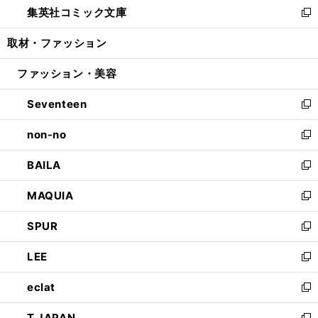
集英社コミック文庫
く
で
ド
ィ
い
新
開
ウ
ン
ウ
し
取材・ファッション
く
で
ド
ィ
い
開
ウ
ン
ウ
ファッション・美容
く
で
ド
ィ
開
ウ
ン
Seventeen
く
で
ド
新
開
ウ
し
non-no
く
で
い
新
開
ウ
し
BAILA
く
ィ
い
新
ン
ウ
し
MAQUIA
ド
ィ
い
新
ウ
ン
ウ
し
SPUR
で
ド
ィ
い
新
開
ウ
ン
ウ
し
LEE
く
で
ド
ィ
い
新
開
ウ
ン
ウ
し
eclat
く
で
ド
ィ
い
新
開
ウ
ン
ウ
し
T JAPAN
く
で