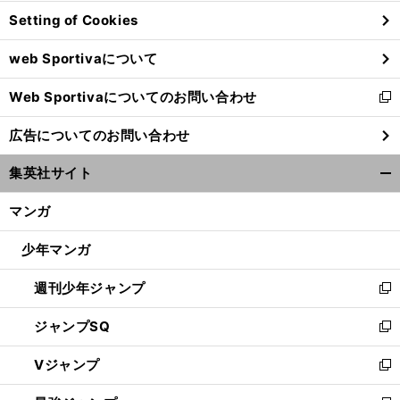
ン
Setting of Cookies
ド
ウ
web Sportivaについて
で
開
Web Sportivaについてのお問い合わせ
く
新
し
広告についてのお問い合わせ
い
ウ
集英社サイト
ィ
開
ン
く/
マンガ
ド
閉
ウ
じ
少年マンガ
で
る
開
週刊少年ジャンプ
く
新
し
ジャンプSQ
い
新
ウ
し
Vジャンプ
ィ
い
新
ン
ウ
し