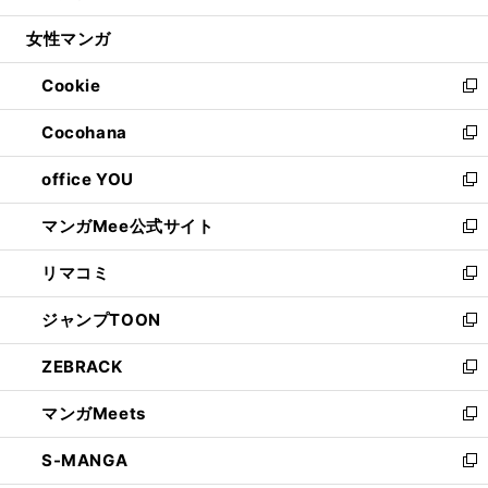
開
ウ
ン
ウ
し
女性マンガ
く
で
ド
ィ
い
開
ウ
ン
ウ
Cookie
く
で
ド
ィ
新
開
ウ
ン
し
Cocohana
く
で
ド
い
新
開
ウ
ウ
し
office YOU
く
で
ィ
い
新
開
ン
ウ
し
マンガMee公式サイト
く
ド
ィ
い
新
ウ
ン
ウ
し
リマコミ
で
ド
ィ
い
新
開
ウ
ン
ウ
し
ジャンプTOON
く
で
ド
ィ
い
新
開
ウ
ン
ウ
し
ZEBRACK
く
で
ド
ィ
い
新
開
ウ
ン
ウ
し
マンガMeets
く
で
ド
ィ
い
新
開
ウ
ン
ウ
し
S-MANGA
く
で
ド
ィ
い
新
開
ウ
ン
ウ
し