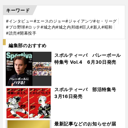
キーワード
#インタビュー
#エースのジョー
#ジャイアンツ
#セ・リーグ
#プロ野球
#ロッテ
#城之内
#城之内邦雄
#巨人
#新人
#昭和
#読売
#開幕投手
編集部のおすすめ
スポルティーバ バレーボール
特集号 Vol.4 6月30日発売
スポルティーバ 部活特集号
3月16日発売
最新記事などのお知らせが届