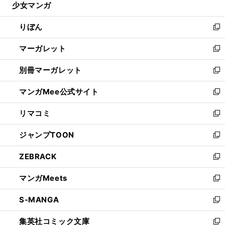
少女マンガ
く
で
ド
ィ
い
開
ウ
ン
ウ
りぼん
く
で
ド
ィ
新
開
ウ
ン
し
マーガレット
く
で
ド
い
新
開
ウ
ウ
し
別冊マーガレット
く
で
ィ
い
新
開
ン
ウ
し
マンガMee公式サイト
く
ド
ィ
い
新
ウ
ン
ウ
し
リマコミ
で
ド
ィ
い
新
開
ウ
ン
ウ
し
ジャンプTOON
く
で
ド
ィ
い
新
開
ウ
ン
ウ
し
ZEBRACK
く
で
ド
ィ
い
新
開
ウ
ン
ウ
し
マンガMeets
く
で
ド
ィ
い
新
開
ウ
ン
ウ
し
S-MANGA
く
で
ド
ィ
い
新
開
ウ
ン
ウ
し
集英社コミック文庫
く
で
ド
ィ
い
新