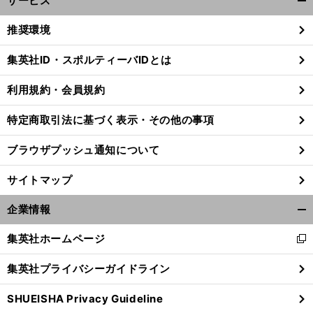
サービス
開
く/
推奨環境
閉
じ
集英社ID・スポルティーバIDとは
る
利用規約・会員規約
特定商取引法に基づく表示・その他の事項
ブラウザプッシュ通知について
サイトマップ
企業情報
開
く/
集英社ホームページ
新
閉
し
じ
集英社プライバシーガイドライン
い
る
ウ
SHUEISHA Privacy Guideline
ィ