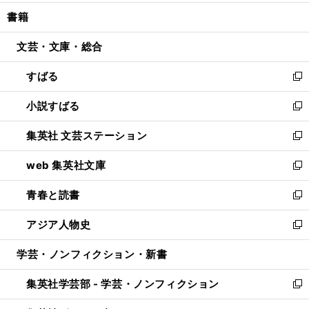
開
ウ
ン
ウ
し
書籍
く
で
ド
ィ
い
開
ウ
ン
ウ
文芸・文庫・総合
く
で
ド
ィ
開
ウ
ン
すばる
く
で
ド
新
開
ウ
し
小説すばる
く
で
い
新
開
ウ
し
集英社 文芸ステーション
く
ィ
い
新
ン
ウ
し
web 集英社文庫
ド
ィ
い
新
ウ
ン
ウ
し
青春と読書
で
ド
ィ
い
新
開
ウ
ン
ウ
し
アジア人物史
く
で
ド
ィ
い
新
開
ウ
ン
ウ
し
学芸・ノンフィクション・新書
く
で
ド
ィ
い
開
ウ
ン
ウ
集英社学芸部 - 学芸・ノンフィクション
く
で
ド
ィ
新
開
ウ
ン
し