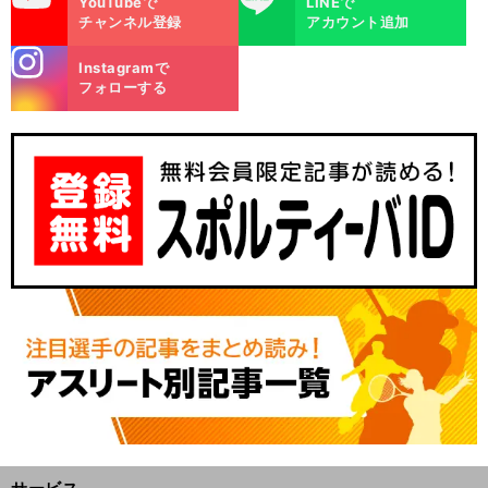
YouTubeで
LINEで
チャンネル登録
アカウント追加
stagra
Instagramで
m
フォローする