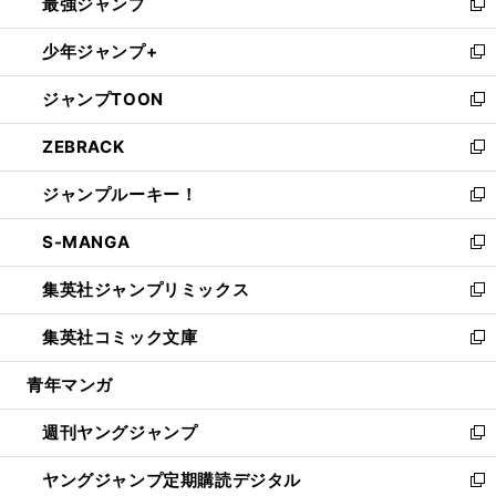
最強ジャンプ
ド
ィ
い
新
ウ
ン
ウ
し
少年ジャンプ+
で
ド
ィ
い
新
開
ウ
ン
ウ
し
ジャンプTOON
く
で
ド
ィ
い
新
開
ウ
ン
ウ
し
ZEBRACK
く
で
ド
ィ
い
新
開
ウ
ン
ウ
し
ジャンプルーキー！
く
で
ド
ィ
い
新
開
ウ
ン
ウ
し
S-MANGA
く
で
ド
ィ
い
新
開
ウ
ン
ウ
し
集英社ジャンプリミックス
く
で
ド
ィ
い
新
開
ウ
ン
ウ
し
集英社コミック文庫
く
で
ド
ィ
い
新
開
ウ
ン
ウ
し
青年マンガ
く
で
ド
ィ
い
開
ウ
ン
ウ
週刊ヤングジャンプ
く
で
ド
ィ
新
開
ウ
ン
し
ヤングジャンプ定期購読デジタル
く
で
ド
い
新