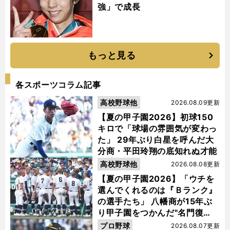
強」で成長
もっと見る
各スポーツコラム記事
高校野球他
2026.08.09更新
【夏の甲子園2026】初球150
キロで「球場の雰囲気が変わっ
た」 29年ぶり白星を呼んだ大
分商・平田玲翔の底知れぬ才能
高校野球他
2026.08.08更新
【夏の甲子園2026】「ウチを
選んでくれるのは『Ｂランク』
の選手たち」 八幡商が15年ぶ
り甲子園をつかんだ"名門復
活"の舞台裏
プロ野球
2026.08.07更新