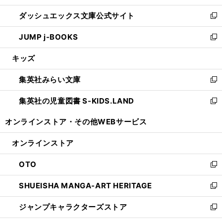
開
ン
ウ
し
ダッシュエックス文庫公式サイト
く
ド
ィ
い
新
ウ
ン
ウ
し
JUMP j-BOOKS
で
ド
ィ
い
新
開
ウ
ン
ウ
し
キッズ
く
で
ド
ィ
い
開
ウ
ン
ウ
集英社みらい文庫
く
で
ド
ィ
新
開
ウ
ン
し
集英社の児童図書 S-KIDS.LAND
く
で
ド
い
新
開
ウ
ウ
し
オンラインストア・
その他WEBサービス
く
で
ィ
い
開
ン
ウ
オンラインストア
く
ド
ィ
ウ
ン
OTO
で
ド
新
開
ウ
し
SHUEISHA MANGA-ART HERITAGE
く
で
い
新
開
ウ
し
ジャンプキャラクターズストア
く
ィ
い
新
ン
ウ
し