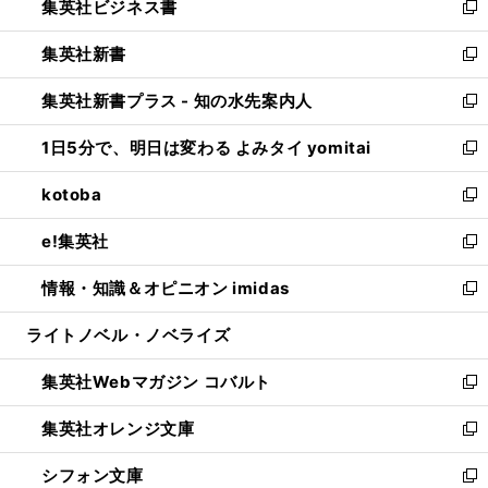
集英社ビジネス書
く
で
ド
い
新
開
ウ
ウ
し
集英社新書
く
で
ィ
い
新
開
ン
ウ
し
集英社新書プラス - 知の水先案内人
く
ド
ィ
い
新
ウ
ン
ウ
し
1日5分で、明日は変わる よみタイ yomitai
で
ド
ィ
い
新
開
ウ
ン
ウ
し
kotoba
く
で
ド
ィ
い
新
開
ウ
ン
ウ
し
e!集英社
く
で
ド
ィ
い
新
開
ウ
ン
ウ
し
情報・知識＆オピニオン imidas
く
で
ド
ィ
い
新
開
ウ
ン
ウ
し
ライトノベル・ノベライズ
く
で
ド
ィ
い
開
ウ
ン
ウ
集英社Webマガジン コバルト
く
で
ド
ィ
新
開
ウ
ン
し
集英社オレンジ文庫
く
で
ド
い
新
開
ウ
ウ
し
シフォン文庫
く
で
ィ
い
新