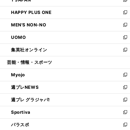
ド
ィ
い
新
開
ウ
ン
ウ
し
HAPPY PLUS ONE
く
で
ド
ィ
い
新
開
ウ
ン
ウ
し
MEN'S NON-NO
く
で
ド
ィ
い
新
開
ウ
ン
ウ
し
UOMO
く
で
ド
ィ
い
新
開
ウ
ン
ウ
し
集英社オンライン
く
で
ド
ィ
い
新
開
ウ
ン
ウ
し
芸能・情報・スポーツ
く
で
ド
ィ
い
開
ウ
ン
ウ
Myojo
く
で
ド
ィ
新
開
ウ
ン
し
週プレNEWS
く
で
ド
い
新
開
ウ
ウ
し
週プレ グラジャパ!
く
で
ィ
い
新
開
ン
ウ
し
Sportiva
く
ド
ィ
い
新
ウ
ン
ウ
し
パラスポ
で
ド
ィ
い
新