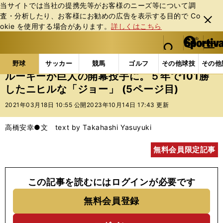
当サイトでは当社の提携先等がお客様のニーズ等について調
査・分析したり、お客様にお勧めの広告を表⽰する⽬的で Co
閉じ
okie を使⽤する場合があります。
詳しくはこちら
る
マイペ
web Sportiva (webスポルティーバ)
検索
メニュ
we
ー
野球の記事一覧
プロ野球
ルーキーが巨人の開幕投手
b
ジ
野球
サッカー
競馬
ゴルフ
その他球技
その他
ス
ルーキーが巨人の開幕投手に。５年で101勝
ポ
したニヒルな「ジョー」 (5ページ目)
ル
テ
2021年03月18日 10:55 公開
2023年10月14日 17:43 更新
ィ
ー
高橋安幸●文 text by Takahashi Yasuyuki
バ
無料会員限定記事
この記事を読むにはログインが必要です
無料会員登録