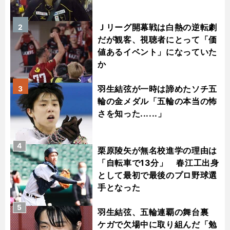
Ｊリーグ開幕戦は白熱の逆転劇
2
だが観客、視聴者にとって「価
値あるイベント」になっていた
か
羽生結弦が一時は諦めたソチ五
3
輪の金メダル「五輪の本当の怖
さを知った......」
4
栗原陵矢が無名校進学の理由は
「自転車で13分」 春江工出身
として最初で最後のプロ野球選
手となった
5
羽生結弦、五輪連覇の舞台裏
ケガで欠場中に取り組んだ「勉