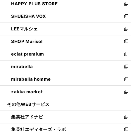
HAPPY PLUS STORE
ド
ィ
い
新
ウ
ン
ウ
し
SHUEISHA VOX
で
ド
ィ
い
新
開
ウ
ン
ウ
し
LEEマルシェ
く
で
ド
ィ
い
新
開
ウ
ン
ウ
し
SHOP Marisol
く
で
ド
ィ
い
新
開
ウ
ン
ウ
し
eclat premium
く
で
ド
ィ
い
新
開
ウ
ン
ウ
し
mirabella
く
で
ド
ィ
い
新
開
ウ
ン
ウ
し
mirabella homme
く
で
ド
ィ
い
新
開
ウ
ン
ウ
し
zakka market
く
で
ド
ィ
い
新
開
ウ
ン
ウ
し
その他WEBサービス
く
で
ド
ィ
い
開
ウ
ン
ウ
集英社アドナビ
く
で
ド
ィ
新
開
ウ
ン
し
集英社エディターズ・ラボ
く
で
ド
い
新