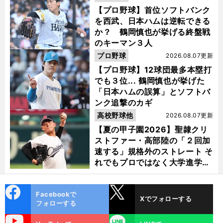
【プロ野球】首位ソフトバンク
を西武、日本ハムは逆転できる
か？ 鶴岡慎也が挙げる終盤戦
のキーマン３人
プロ野球
2026.08.07更新
【プロ野球】12球団最多本塁打
でも３位... 鶴岡慎也が挙げた
「日本ハムの誤算」とソフトバ
ンク追撃のカギ
高校野球他
2026.08.07更新
【夏の甲子園2026】聖隷クリ
ストファー・高部陸の「２回加
速する」規格外のストレート そ
れでもプロではなく大学進学を
選ぶ理由
cebo
X
Facebookで
Xでフォローする
ok
フォローする
uTube
LINE