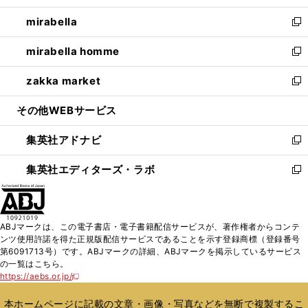
開
ウ
ン
ウ
し
mirabella
く
で
ド
ィ
い
新
開
ウ
ン
ウ
し
mirabella homme
く
で
ド
ィ
い
新
開
ウ
ン
ウ
し
zakka market
く
で
ド
ィ
い
新
開
ウ
ン
ウ
し
その他WEBサービス
く
で
ド
ィ
い
開
ウ
ン
ウ
集英社アドナビ
く
で
ド
ィ
新
開
ウ
ン
し
集英社エディターズ・ラボ
く
で
ド
い
新
開
ウ
ウ
し
く
で
ィ
い
開
ン
ウ
ABJマークは、この電子書店・電子書籍配信サービスが、著作権者からコンテ
く
ド
ィ
ンツ使用許諾を得た正規版配信サービスであることを示す登録商標（登録番号
ウ
ン
第6091713号）です。ABJマークの詳細、ABJマークを掲示しているサービス
で
ド
の一覧はこちら。
開
ウ
https://aebs.or.jp/
新
く
で
し
い
開
本ホームページに記載の文章・画像・写真などを無断で複製するこ