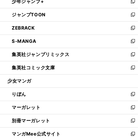
少年ジャンプ+
く
で
ド
ィ
い
新
開
ウ
ン
ウ
し
ジャンプTOON
く
で
ド
ィ
い
新
開
ウ
ン
ウ
し
ZEBRACK
く
で
ド
ィ
い
新
開
ウ
ン
ウ
し
S-MANGA
く
で
ド
ィ
い
新
開
ウ
ン
ウ
し
集英社ジャンプリミックス
く
で
ド
ィ
い
新
開
ウ
ン
ウ
し
集英社コミック文庫
く
で
ド
ィ
い
新
開
ウ
ン
ウ
し
少女マンガ
く
で
ド
ィ
い
開
ウ
ン
ウ
りぼん
く
で
ド
ィ
新
開
ウ
ン
し
マーガレット
く
で
ド
い
新
開
ウ
ウ
し
別冊マーガレット
く
で
ィ
い
新
開
ン
ウ
し
マンガMee公式サイト
く
ド
ィ
い
新