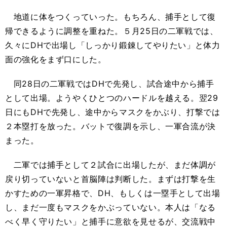
地道に体をつくっていった。もちろん、捕手として復
帰できるように調整を重ねた。５月25日の二軍戦では、
久々にDHで出場し「しっかり鍛錬してやりたい」と体力
面の強化をまず口にした。
同28日の二軍戦ではDHで先発し、試合途中から捕手
として出場。ようやくひとつのハードルを越える。翌29
日にもDHで先発し、途中からマスクをかぶり、打撃では
２本塁打を放った。バットで復調を示し、一軍合流が決
まった。
二軍では捕手として２試合に出場したが、まだ体調が
戻り切っていないと首脳陣は判断した。まずは打撃を生
かすための一軍昇格で、DH、もしくは一塁手として出場
し、まだ一度もマスクをかぶっていない。本人は「なる
べく早く守りたい」と捕手に意欲を見せるが、交流戦中