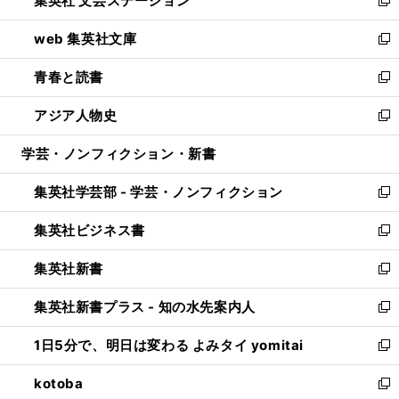
集英社 文芸ステーション
ィ
い
新
ン
ウ
し
web 集英社文庫
ド
ィ
い
新
ウ
ン
ウ
し
青春と読書
で
ド
ィ
い
新
開
ウ
ン
ウ
し
アジア人物史
く
で
ド
ィ
い
新
開
ウ
ン
ウ
し
学芸・ノンフィクション・新書
く
で
ド
ィ
い
開
ウ
ン
ウ
集英社学芸部 - 学芸・ノンフィクション
く
で
ド
ィ
新
開
ウ
ン
し
集英社ビジネス書
く
で
ド
い
新
開
ウ
ウ
し
集英社新書
く
で
ィ
い
新
開
ン
ウ
し
集英社新書プラス - 知の水先案内人
く
ド
ィ
い
新
ウ
ン
ウ
し
1日5分で、明日は変わる よみタイ yomitai
で
ド
ィ
い
新
開
ウ
ン
ウ
し
kotoba
く
で
ド
ィ
い
新