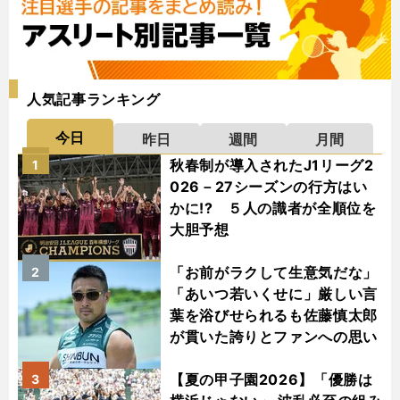
人気記事ランキング
今日
昨日
週間
月間
秋春制が導入されたJ1リーグ2
1
026－27シーズンの行方はい
かに!? ５人の識者が全順位を
大胆予想
「お前がラクして生意気だな」
2
「あいつ若いくせに」厳しい言
葉を浴びせられるも佐藤慎太郎
が貫いた誇りとファンへの思い
【夏の甲子園2026】「優勝は
3