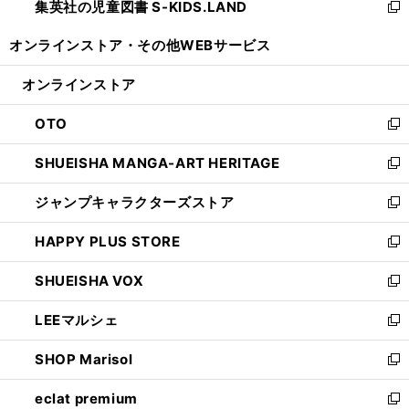
集英社の児童図書 S-KIDS.LAND
く
で
ド
い
新
開
ウ
ウ
し
オンラインストア・
その他WEBサービス
く
で
ィ
い
開
ン
ウ
オンラインストア
く
ド
ィ
ウ
ン
OTO
で
ド
新
開
ウ
し
SHUEISHA MANGA-ART HERITAGE
く
で
い
新
開
ウ
し
ジャンプキャラクターズストア
く
ィ
い
新
ン
ウ
し
HAPPY PLUS STORE
ド
ィ
い
新
ウ
ン
ウ
し
SHUEISHA VOX
で
ド
ィ
い
新
開
ウ
ン
ウ
し
LEEマルシェ
く
で
ド
ィ
い
新
開
ウ
ン
ウ
し
SHOP Marisol
く
で
ド
ィ
い
新
開
ウ
ン
ウ
し
eclat premium
く
で
ド
ィ
い
新