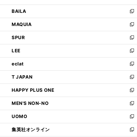
開
ウ
し
BAILA
く
ィ
い
新
ン
ウ
し
MAQUIA
ド
ィ
い
新
ウ
ン
ウ
し
SPUR
で
ド
ィ
い
新
開
ウ
ン
ウ
し
LEE
く
で
ド
ィ
い
新
開
ウ
ン
ウ
し
eclat
く
で
ド
ィ
い
新
開
ウ
ン
ウ
し
T JAPAN
く
で
ド
ィ
い
新
開
ウ
ン
ウ
し
HAPPY PLUS ONE
く
で
ド
ィ
い
新
開
ウ
ン
ウ
し
MEN'S NON-NO
く
で
ド
ィ
い
新
開
ウ
ン
ウ
し
UOMO
く
で
ド
ィ
い
新
開
ウ
ン
ウ
し
集英社オンライン
く
で
ド
ィ
い
新
開
ウ
ン
ウ