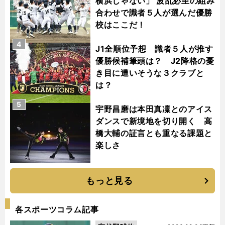
横浜じゃない」 波乱必至の組み
合わせで識者５人が選んだ優勝
校はここだ！
4
J1全順位予想 識者５人が推す
優勝候補筆頭は？ J2降格の憂
き目に遭いそうな３クラブと
は？
5
宇野昌磨は本田真凜とのアイス
ダンスで新境地を切り開く 高
橋大輔の証言とも重なる課題と
楽しさ
もっと見る
各スポーツコラム記事