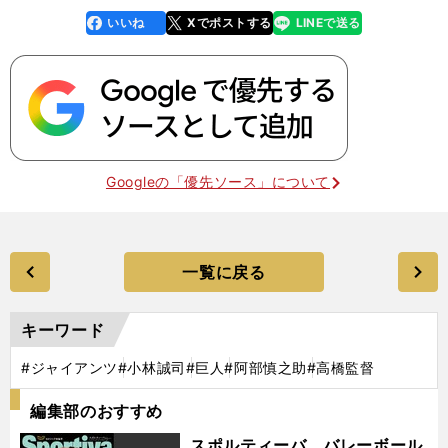
いいね
Xでポストする
LINEで送る
line
faceboo
x
k
Googleの「優先ソース」について
一覧に戻る
キーワード
#ジャイアンツ
#小林誠司
#巨人
#阿部慎之助
#高橋監督
編集部のおすすめ
スポルティーバ バレーボール