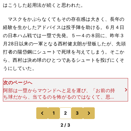
はこうした起用法が続くと思われた。
マスクをかぶらなくてもその存在感は大きく、長年の
経験を生かしたアドバイスは投手陣を助ける。６月４日
の日本ハム戦では一塁で先発。５―４の８回に、昨年３
月28日以来の一軍となる西村健太朗が登板したが、先頭
打者の陽岱鋼にシュートで死球を与えてしまう。そこか
ら、西村は決め球のひとつであるシュートを投げにくそ
うにしていた。
次のページへ
阿部は一塁からマウンドへと足を運び、「お前の持
ち球だから、当てるのを怖がるのではなくて、思い
切っていけ」と声を掛けた。落ち着きを取り戻した
西村は自らつくった無死満塁のピンチを空振り三
次
1
2
3
のページへ
のページへ
振、一ゴロ、見逃し
前
2 / 3