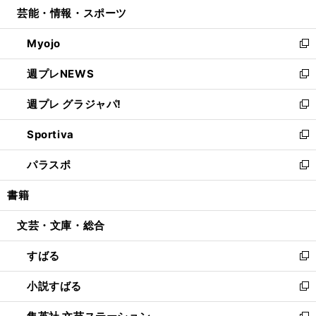
し
芸能・情報・スポーツ
く
で
ド
ィ
い
開
ウ
ン
ウ
Myojo
く
で
ド
ィ
新
開
ウ
ン
し
週プレNEWS
く
で
ド
い
新
開
ウ
ウ
し
週プレ グラジャパ!
く
で
ィ
い
新
開
ン
ウ
し
Sportiva
く
ド
ィ
い
新
ウ
ン
ウ
し
パラスポ
で
ド
ィ
い
新
開
ウ
ン
ウ
し
書籍
く
で
ド
ィ
い
開
ウ
ン
ウ
文芸・文庫・総合
く
で
ド
ィ
開
ウ
ン
すばる
く
で
ド
新
開
ウ
し
小説すばる
く
で
い
新
開
ウ
し
く