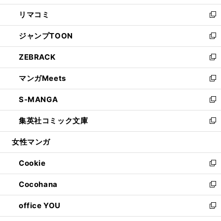
ウ
ン
ウ
し
リマコミ
で
ド
ィ
い
新
開
ウ
ン
ウ
し
ジャンプTOON
く
で
ド
ィ
い
新
開
ウ
ン
ウ
し
ZEBRACK
く
で
ド
ィ
い
新
開
ウ
ン
ウ
し
マンガMeets
く
で
ド
ィ
い
新
開
ウ
ン
ウ
し
S-MANGA
く
で
ド
ィ
い
新
開
ウ
ン
ウ
し
集英社コミック文庫
く
で
ド
ィ
い
新
開
ウ
ン
ウ
し
女性マンガ
く
で
ド
ィ
い
開
ウ
ン
ウ
Cookie
く
で
ド
ィ
新
開
ウ
ン
し
Cocohana
く
で
ド
い
新
開
ウ
ウ
し
office YOU
く
で
ィ
い
新
開
ン
ウ
し