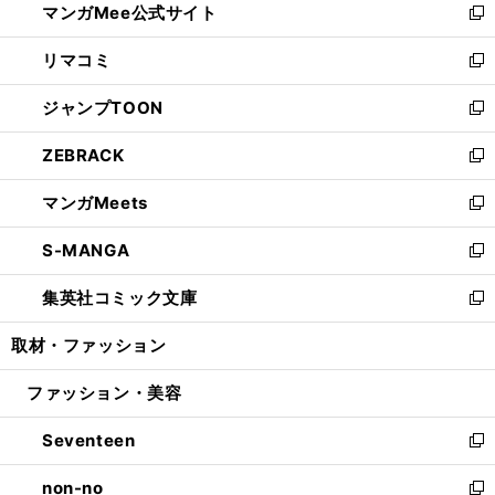
マンガMee公式サイト
く
ド
ィ
い
新
ウ
ン
ウ
し
リマコミ
で
ド
ィ
い
新
開
ウ
ン
ウ
し
ジャンプTOON
く
で
ド
ィ
い
新
開
ウ
ン
ウ
し
ZEBRACK
く
で
ド
ィ
い
新
開
ウ
ン
ウ
し
マンガMeets
く
で
ド
ィ
い
新
開
ウ
ン
ウ
し
S-MANGA
く
で
ド
ィ
い
新
開
ウ
ン
ウ
し
集英社コミック文庫
く
で
ド
ィ
い
新
開
ウ
ン
ウ
し
取材・ファッション
く
で
ド
ィ
い
開
ウ
ン
ウ
ファッション・美容
く
で
ド
ィ
開
ウ
ン
Seventeen
く
で
ド
新
開
ウ
し
non-no
く
で
い
新