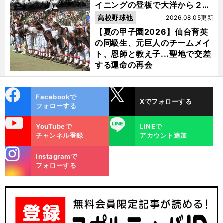
イニングの登板で大洋から２位
指名を受けた
高校野球他
2026.08.05更新
【夏の甲子園2026】仙台育英
の同級生、元巨人のチームメイ
ト、恩師と教え子...聖地で交差
する運命の再会
cebo
X
Facebookで
Xでフォローする
ok
フォローする
uTube
LINE
YouTubeで
LINEで
チャンネル登録
アカウント追加
stagra
Instagramで
m
フォローする