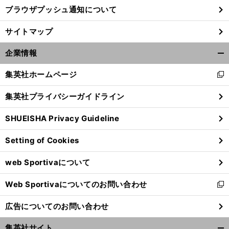
ブラウザプッシュ通知について
サイトマップ
企業情報
開
く/
集英社ホームページ
新
閉
し
じ
集英社プライバシーガイドライン
い
る
ウ
SHUEISHA Privacy Guideline
ィ
ン
Setting of Cookies
前
ド
へ
ウ
web Sportivaについて
で
開
Web Sportivaについてのお問い合わせ
く
新
し
広告についてのお問い合わせ
い
ウ
集英社サイト