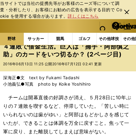
当サイトでは当社の提携先等がお客様のニーズ等について調
査・分析したり、お客様にお勧めの広告を表⽰する⽬的で Co
閉じ
okie を使⽤する場合があります。
詳しくはこちら
る
マイペ
web Sportiva (webスポルティーバ)
検索
メニュ
we
ー
野球の記事一覧
プロ野球
４連敗で借金生活。巨人
b
ジ
野球
サッカー
競馬
ゴルフ
その他球技
その他
ス
４連敗で借金生活。巨人は「捕手・阿部慎之
ポ
助」のカードをいつ切るか？ (2ページ目)
ル
テ
2016年06月13日 11:25 公開
2016年07月12日 02:41 更新
ィ
ー
深海正●文 text by Fukami Tadashi
バ
小池義弘●写真 photo by Koike Yoshihiro
チームは開幕直後の好調さが消え、５月28日に10年ぶ
りの７連敗を喫するなど、停滞していた。「苦しい時に
いられないのは歯がゆい」と阿部はもどかしさを感じて
いたが、できることは体調を万全に戻すこと。焦って一
軍に戻り、また離脱してしまえば意味がない。