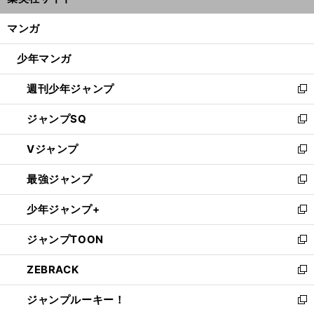
ィ
開
ン
く/
マンガ
ド
閉
ウ
じ
少年マンガ
で
る
開
週刊少年ジャンプ
く
新
し
ジャンプSQ
い
新
ウ
し
Vジャンプ
ィ
い
新
ン
ウ
し
最強ジャンプ
ド
ィ
い
新
ウ
ン
ウ
し
少年ジャンプ+
で
ド
ィ
い
新
開
ウ
ン
ウ
し
ジャンプTOON
く
で
ド
ィ
い
新
開
ウ
ン
ウ
し
ZEBRACK
く
で
ド
ィ
い
新
開
ウ
ン
ウ
し
ジャンプルーキー！
く
で
ド
ィ
い
新