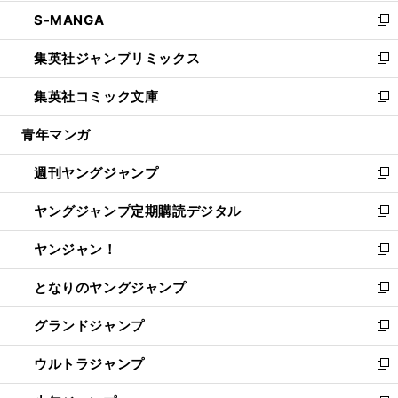
開
ウ
ン
ウ
し
S-MANGA
く
で
ド
ィ
い
新
開
ウ
ン
ウ
し
集英社ジャンプリミックス
く
で
ド
ィ
い
新
開
ウ
ン
ウ
し
集英社コミック文庫
く
で
ド
ィ
い
新
開
ウ
ン
ウ
し
青年マンガ
く
で
ド
ィ
い
開
ウ
ン
ウ
週刊ヤングジャンプ
く
で
ド
ィ
新
開
ウ
ン
し
ヤングジャンプ定期購読デジタル
く
で
ド
い
新
開
ウ
ウ
し
ヤンジャン！
く
で
ィ
い
新
開
ン
ウ
し
となりのヤングジャンプ
く
ド
ィ
い
新
ウ
ン
ウ
し
グランドジャンプ
で
ド
ィ
い
新
開
ウ
ン
ウ
し
ウルトラジャンプ
く
で
ド
ィ
い
新
開
ウ
ン
ウ
し