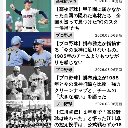
高校野球他
2026.08.06更新
【高校野球】甲子園に届かなか
った全国の隠れた逸材たち 全
国を巡って見つけた"幻のスタ
ー候補"たち
プロ野球
2026.08.06更新
【プロ野球】掛布雅之が指摘す
る「今の阪神に足りないもの」
1985年のチームよりもつなが
りを感じない
プロ野球
2026.08.06更新
【プロ野球】掛布雅之が1985
年と今の阪神打線を比較 強力
クリーンナップと、チームの
「大きな違い」を語った
プロ野球
2026.08.06更新
【江川卓伝】１年夏で「高校野
球は終わった」と悟った江川卓
の控え投手は、公式戦わずか16