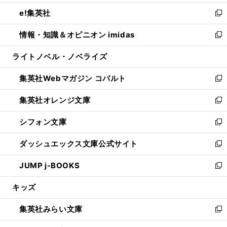
開
ウ
ン
ウ
し
e!集英社
く
で
ド
ィ
い
新
開
ウ
ン
ウ
し
情報・知識＆オピニオン imidas
く
で
ド
ィ
い
新
開
ウ
ン
ウ
し
ライトノベル・ノベライズ
く
で
ド
ィ
い
開
ウ
ン
ウ
集英社Webマガジン コバルト
く
で
ド
ィ
新
開
ウ
ン
し
集英社オレンジ文庫
く
で
ド
い
新
開
ウ
ウ
し
シフォン文庫
く
で
ィ
い
新
開
ン
ウ
し
ダッシュエックス文庫公式サイト
く
ド
ィ
い
新
ウ
ン
ウ
し
JUMP j-BOOKS
で
ド
ィ
い
新
開
ウ
ン
ウ
し
キッズ
く
で
ド
ィ
い
開
ウ
ン
ウ
集英社みらい文庫
く
で
ド
ィ
新
開
ウ
ン
し