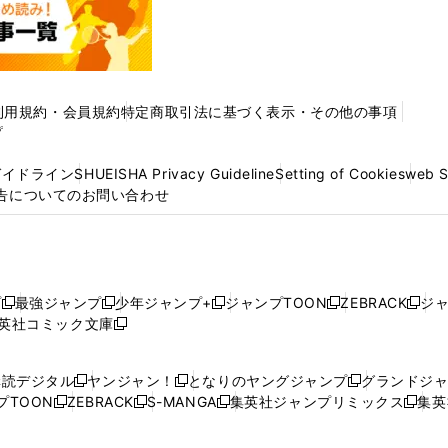
利用規約・会員規約
特定商取引法に基づく表示・その他の事項
プ
ガイドライン
SHUEISHA Privacy Guideline
Setting of Cookies
web 
告についてのお問い合わせ
プ
最強ジャンプ
少年ジャンプ+
ジャンプTOON
ZEBRACK
ジ
新
新
新
新
新
英社コミック文庫
し
新
し
し
し
し
い
い
し
い
い
い
ウ
ウ
い
ウ
ウ
ウ
購読デジタル
ヤンジャン！
となりのヤングジャンプ
グランドジ
新
新
新
ィ
ィ
ウ
ィ
ィ
ィ
プTOON
ZEBRACK
S-MANGA
集英社ジャンプリミックス
集英
新
し
新
し
新
し
新
ン
ン
ィ
ン
ン
ン
し
い
し
い
し
い
し
ド
ド
ン
ド
ド
ド
い
ウ
い
ウ
い
ウ
い