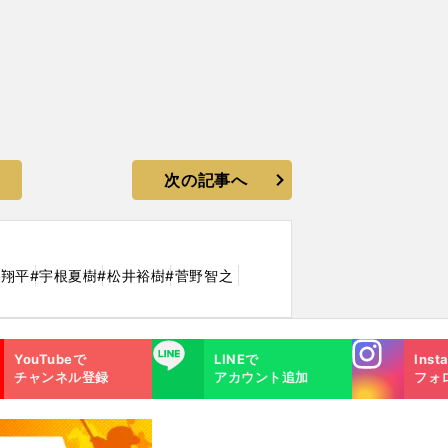
次の記事へ
谷翔平
#宇根夏樹
#松井裕樹
#菅野智之
Instagra
LINE
YouTubeで
LINEで
Inst
m
チャンネル登録
アカウント追加
フォ