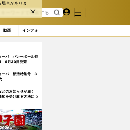
る場合がありま
マイペ
閉じ
検索
メニュ
ー
る
す
ジ
る
動画
インフォ
た投球術
ィーバ バレーボール特
.4 6月30日発売
ィーバ 部活特集号 3
売
などのお知らせが届く
通知を受け取る方法につ