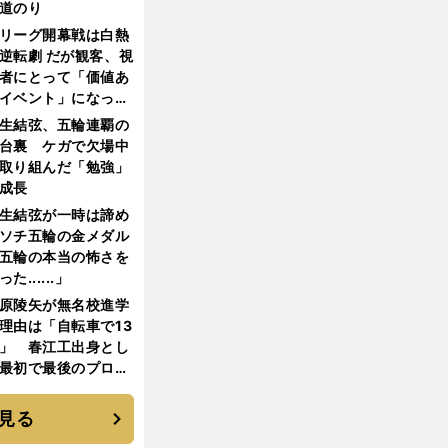
道のり
リーグ開幕戦は白熱
逆転劇 だが観客、視
者にとって「価値あ
イベント」になって
たか
生結弦、五輪連覇の
台裏 ケガで欠場中
取り組んだ「勉強」
成長
生結弦が一時は諦め
ソチ五輪の金メダル
五輪の本当の怖さを
った......」
原陵矢が無名校進学
理由は「自転車で13
」 春江工出身とし
最初で最後のプロ野
選手となった
見る