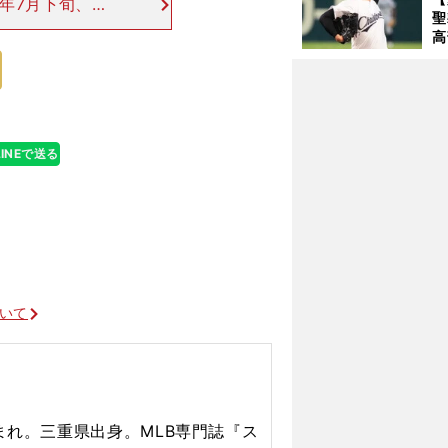
年7月下旬、菊
聖
ズへ移り、そこ
高
10、防御率2.7
る
ト
く
LINEで送る
ついて
？
ビ
」
中
」
まれ。
三重県出身。
MLB専門誌『ス