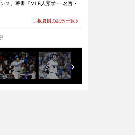
ランス。
著書『MLB人類学──名言・
宇根夏樹の記事一覧
!
前
へ