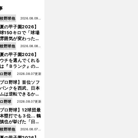
事
校野球他
2026.08.09更
夏の甲子園2026】
新
球150キロで「球場
雰囲気が変わった」
9年ぶり白星を呼ん
校野球他
2026.08.08更
大分商・平田玲翔の
夏の甲子園2026】
新
知れぬ才能
ウチを選んでくれる
は『Ｂランク』の選
たち」 八幡商が15
ロ野球
2026.08.07更新
ぶり甲子園をつかん
プロ野球】首位ソフ
"名門復活"の舞台裏
バンクを西武、日本
ムは逆転できるか？
鶴岡慎也が挙げる終
ロ野球
2026.08.07更新
戦のキーマン３人
プロ野球】12球団最
本塁打でも３位... 鶴
慎也が挙げた「日本
ムの誤算」とソフト
校野球他
2026.08.07更
ンク追撃のカギ
夏の甲子園2026】
新