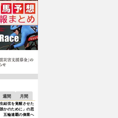
週間
月間
生結弦を覚醒させた
誰かのために」の思
 五輪連覇の偉業へ