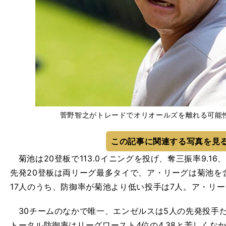
菅野智之がトレードでオリオールズを離れる可能性は高い
この記事に関連する写真を見
菊池は20登板で113.0イニングを投げ、奪三振率9.16、
先発20登板は両リーグ最多タイで、ア・リーグは菊池を
17人のうち、防御率が菊池より低い投手は7人。ア・リ
30チームのなかで唯一、エンゼルスは5人の先発投手
トータル防御率はリーグワースト4位の4.38と芳しくな