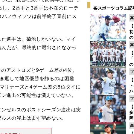
出し、2番手と3番手は不在のローテ
各スポーツコラム記
・コハノウィッツは前半終了直前にス
高
【
初
の
た選手は、菊池しかいない。マイ
2
高
進んだが、最終的に選出されなかっ
だ
【
底
「
の
位のアストロズと9ゲーム差の4位。
手
プ
年
巻き返して地区優勝を飾るのは困難
【
だ
ト
マリナーズと4ゲーム差の6位タイに
ハ
ズン進出の可能性は潰えていない。
プ
盤
【
ンゼルスのポストシーズン進出は実
多
ゼルスの浮上はまず望めない。
岡
ハ
高
バ
【