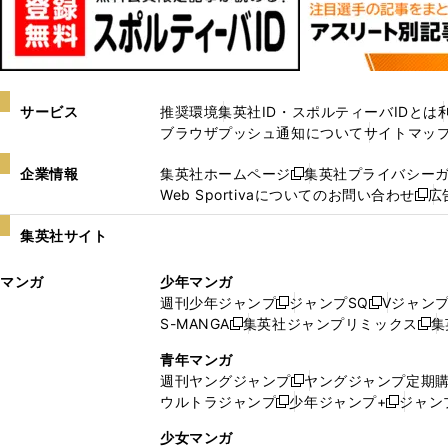
サービス
推奨環境
集英社ID・スポルティーバIDとは
ブラウザプッシュ通知について
サイトマッ
企業情報
集英社ホームページ
集英社プライバシー
新
Web Sportivaについてのお問い合わせ
広
し
新
い
し
集英社サイト
ウ
い
ィ
ウ
マンガ
少年マンガ
ン
ィ
週刊少年ジャンプ
ジャンプSQ
Vジャン
ド
ン
新
新
S-MANGA
集英社ジャンプリミックス
集
ウ
ド
新
し
し
新
で
ウ
し
い
い
し
青年マンガ
開
で
い
ウ
ウ
い
週刊ヤングジャンプ
ヤングジャンプ定期
新
く
開
ウ
ィ
ィ
ウ
ウルトラジャンプ
少年ジャンプ+
ジャン
新
し
新
く
ィ
ン
ン
ィ
し
い
し
ン
ド
ド
ン
少女マンガ
い
ウ
い