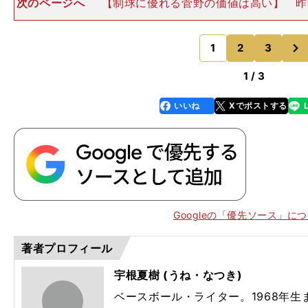
次のページへ
【制球に優れる菅野の価値は高い】 昨
池はトレードでトロント・ブルージェイズからアストロ
から10登板の60.0イニングで奪三振率11.40、与四球率2.
次
0
1
2
3
のページへ
1 / 3
いいね
Xでポストする
line
faceboo
x
k
Googleの「優先ソース」に
著者プロフィール
】
宇根夏樹 (うね・なつき)
ベースボール・ライター。1968年生