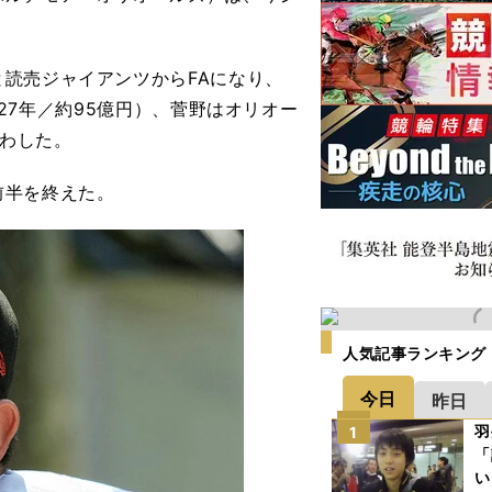
読売ジャイアンツからFAになり、
2027年／約95億円）、菅野はオリオー
交わした。
前半を終えた。
人気記事ランキング
今日
昨日
羽
1
「
い