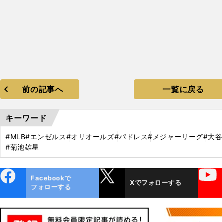
前の記事へ
一覧に戻る
キーワード
#MLB
#エンゼルス
#オリオールズ
#パドレス
#メジャーリーグ
#大
#菊池雄星
ebo
X
YouTube
Facebookで
Xでフォローする
ok
フォローする