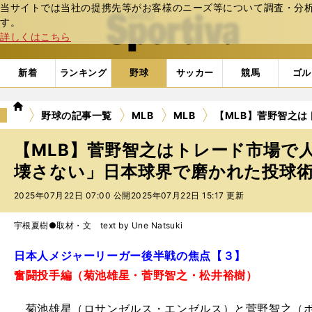
当サイトでは当社の提携先等がお客様のニーズ等について調査・分析し
web Sportiva (webスポルティーバ)
す。
詳しくはこちら
新着
ランキング
野球
サッカー
競馬
ゴル
we
野球の記事一覧
MLB
MLB
【MLB】菅野智之
b
ス
【MLB】菅野智之はトレード市場で
ポ
ル
壊さない」日本球界で磨かれた投球
テ
2025年07月22日 07:00 公開
2025年07月22日 15:17 更新
ィ
ー
バ
宇根夏樹●取材・文 text by Une Natsuki
日本人メジャーリーガー後半戦の焦点【３】
奮闘投手編（菊池雄星・菅野智之・松井裕樹）
菊池雄星（ロサンゼルス・エンゼルス）と菅野智之（ボ