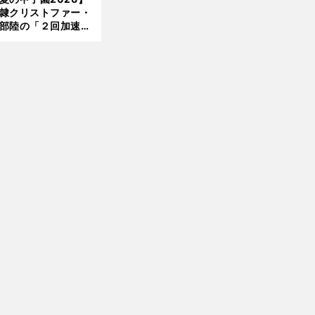
隷クリストファー・
部陸の「２回加速す
」規格外のストレー
 それでもプロではな
大学進学を選ぶ理由
前
へ