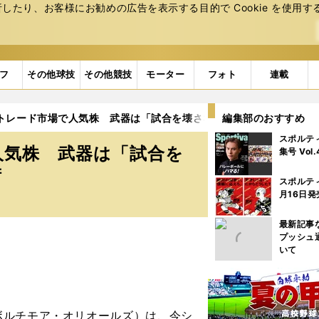
たり、お客様にお勧めの広告を表⽰する⽬的で Cookie を使⽤す
フ
その他球技
その他競技
モーター
フォト
連載
はトレード市場で人気株 武器は「試合を壊さない」日本球界で磨かれ
編集部のおすすめ
スポルテ
人気株 武器は「試合を
集号 Vol
術
スポルテ
月16日発
最新記事
プッシュ
いて
ルチモア・オリオールズ）は、今シ