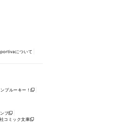
Sportivaについて
ャンプルーキー！
新
し
い
ウ
ャンプ
新
ィ
社コミック文庫
し
新
ン
い
し
ド
ウ
い