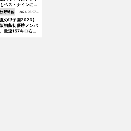
もベストナインに輝
た石嶺和彦 「サッ
校野球他
2026.08.07更
」という愛称は松永
夏の甲子園2026】
新
美がきっかけ？
阪桐蔭初優勝メンバ
、最速157キロ右
、平成初完封＆初本
打... 指揮官たちの知
前
へ
れざる現役時代