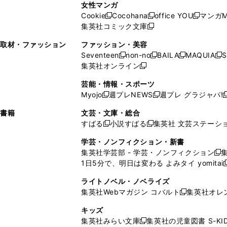
ン
ド
ン
女性マンガ
開
く
く
開
ウ
い
ウ
い
ド
ウ
ド
Cookie
Cocohana
office YOU
マンガM
く
く
新
新
新
ィ
ウ
ィ
ウ
ウ
で
ウ
集英社コミック文庫
し
新
し
し
ン
ィ
ン
ィ
で
開
で
い
し
い
い
ド
ン
ド
ン
取材・ファッション
ファッション・美容
開
く
開
ウ
い
ウ
ウ
ウ
ド
ウ
ド
Seventeen
non-no
BAILA
MAQUIA
S
く
く
新
新
新
新
ィ
ウ
ィ
ィ
で
ウ
で
ウ
集英社オンライン
し
新
し
し
し
ン
ィ
ン
ン
開
で
開
で
い
し
い
い
い
ド
ン
ド
ド
芸能・情報・スポーツ
く
開
く
開
ウ
い
ウ
ウ
ウ
ウ
ド
ウ
ウ
Myojo
週プレNEWS
週プレ グラジャパ!
く
く
新
新
新
ィ
ウ
ィ
ィ
ィ
で
ウ
で
で
し
し
ン
ィ
ン
ン
ン
書籍
文芸・文庫・総合
開
で
開
開
い
い
ド
ン
ド
ド
ド
すばる
小説すばる
集英社 文芸ステーシ
く
開
く
く
新
新
ウ
ウ
ウ
ド
ウ
ウ
ウ
く
し
し
ィ
ィ
学芸・ノンフィクション・新書
で
ウ
で
で
で
い
い
ン
ン
集英社学芸部 - 学芸・ノンフィクション
開
で
開
開
開
新
ウ
ウ
ド
ド
1日5分で、明日は変わる よみタイ yomitai
く
開
く
く
く
し
新
ィ
ィ
ウ
ウ
く
い
ン
ン
ライトノベル・ノベライズ
で
で
ウ
ド
ド
集英社Webマガジン コバルト
集英社オレ
開
開
新
ィ
ウ
ウ
く
く
し
ン
キッズ
で
で
い
ド
集英社みらい文庫
集英社の児童図書 S-KID
開
開
新
ウ