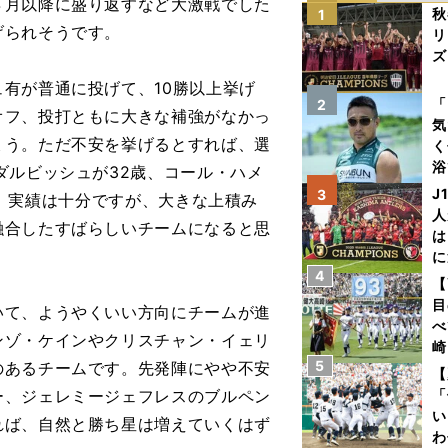
８月以降に盛り返すなど大激戦でした
秋
1
げられそうです。
リ
ズ
有が普通に投げて、10勝以上挙げ
を
「
2
オフ、投打ともに大きな補強がなかっ
気
ょう。ただ不安を挙げるとすれば、選
く
浴
ダルビッシュが32歳、コール・ハメ
太
J
3
経験、実績は十分ですが、大きな上積み
ァ
人
融合したすばらしいチームになると思
は
に
4
と
【
目
て、ようやくいい方向にチームが進
べ
ンゾ・ケインやクリスチャン・イェリ
崎
5
のあるチームです。先発陣にやや不安
「
【
て
ー、ジェレミージェフレスのブルペン
「
い
れば、自然と勝ち星は増えていくはず
わ