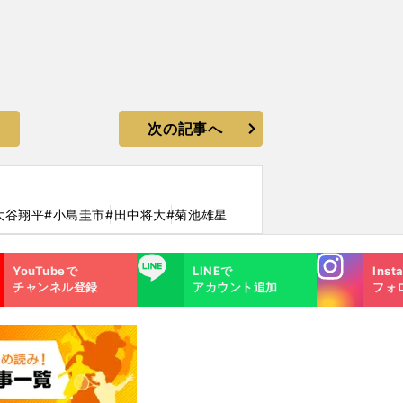
次の記事へ
大谷翔平
#小島圭市
#田中将大
#菊池雄星
Instagra
LINE
YouTubeで
LINEで
Inst
m
チャンネル登録
アカウント追加
フォ