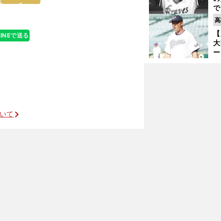
で
い
高
サ
【
LINEで送る
浩
大
ー
腕
塁
ら
ついて