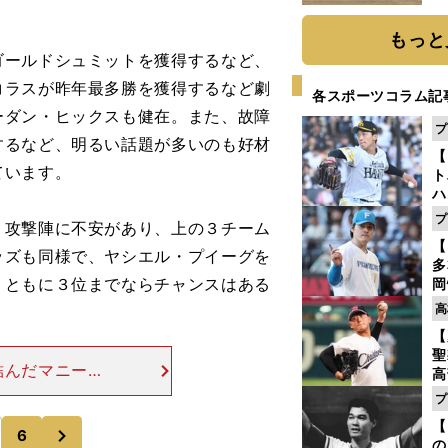
だ
もっと
ールドシュミットを獲得するなど、
コラスが昨年最多勝を獲得するなど劇
各スポーツコラム記
ーダン・ヒックスも健在。また、故障
プ
するなど、明るい話題が多いのも好材
【
ています。
ト
ハ
プ
攻撃陣に不安があり、上の３チーム
盤
【
ッズも同様で、ヤシエル・プイーグを
多
。ともに３位までならチャンスはある
岡
ハ
高
バ
【
聖
結んだマニー・
高
で敗れたロサン
る
プ
ト
スであるクレイ
【
次
く
6
の