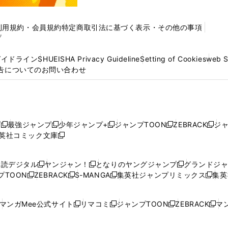
利用規約・会員規約
特定商取引法に基づく表示・その他の事項
プ
ガイドライン
SHUEISHA Privacy Guideline
Setting of Cookies
web 
告についてのお問い合わせ
プ
最強ジャンプ
少年ジャンプ+
ジャンプTOON
ZEBRACK
ジ
新
新
新
新
新
英社コミック文庫
し
新
し
し
し
し
い
い
し
い
い
い
ウ
ウ
い
ウ
ウ
ウ
購読デジタル
ヤンジャン！
となりのヤングジャンプ
グランドジ
新
新
新
ィ
ィ
ウ
ィ
ィ
ィ
プTOON
ZEBRACK
S-MANGA
集英社ジャンプリミックス
集英
新
し
新
し
新
し
新
ン
ン
ィ
ン
ン
ン
し
い
し
い
し
い
し
ド
ド
ン
ド
ド
ド
い
ウ
い
ウ
い
ウ
い
ウ
ウ
ド
ウ
ウ
ウ
マンガMee公式サイト
リマコミ
ジャンプTOON
ZEBRACK
マン
新
新
新
新
ウ
ィ
ウ
ィ
ウ
ィ
ウ
で
で
ウ
で
で
で
し
し
し
し
し
ィ
ン
ィ
ン
ィ
ン
ィ
開
開
で
開
開
開
い
い
い
い
い