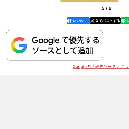
5 / 6
いいね
Xでポストする
line
faceboo
x
k
Googleの「優先ソース」に