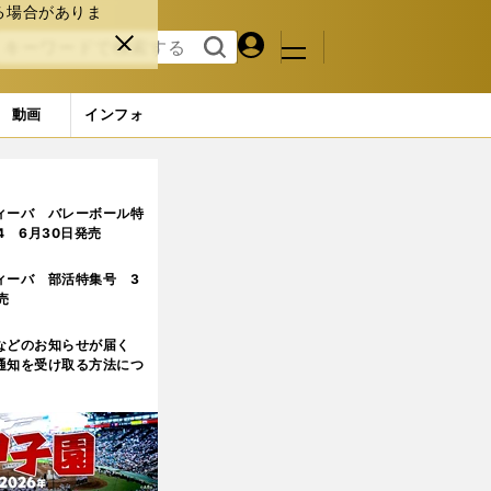
る場合がありま
マイペ
閉じ
検索
メニュ
ー
る
す
ジ
る
動画
インフォ
ィーバ バレーボール特
.4 6月30日発売
ィーバ 部活特集号 3
売
などのお知らせが届く
通知を受け取る方法につ