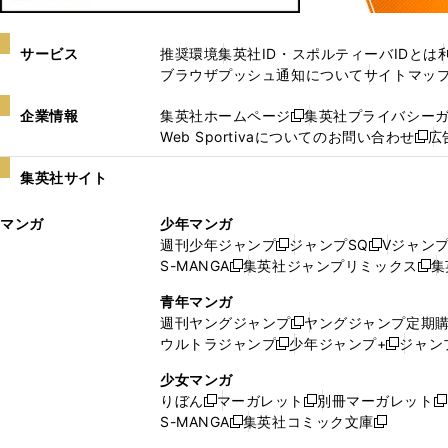
サービス
推奨環境
集英社ID・スポルティーバIDとは
ブラウザプッシュ通知について
サイトマッ
企業情報
集英社ホームページ
集英社プライバシー
新
Web Sportivaについてのお問い合わせ
広
し
新
い
し
集英社サイト
ウ
い
ィ
ウ
マンガ
少年マンガ
ン
ィ
週刊少年ジャンプ
ジャンプSQ
Vジャン
ド
ン
新
新
S-MANGA
集英社ジャンプリミックス
集
ウ
ド
新
し
し
新
で
ウ
し
い
い
し
青年マンガ
開
で
い
ウ
ウ
い
週刊ヤングジャンプ
ヤングジャンプ定期
新
く
開
ウ
ィ
ィ
ウ
ウルトラジャンプ
少年ジャンプ+
ジャン
新
し
新
く
ィ
ン
ン
ィ
し
い
し
ン
ド
ド
ン
少女マンガ
い
ウ
い
ド
ウ
ウ
ド
りぼん
マーガレット
別冊マーガレット
新
新
新
ウ
ィ
ウ
ウ
で
で
ウ
S-MANGA
集英社コミック文庫
し
新
し
新
ィ
ン
ィ
で
開
開
で
い
し
い
し