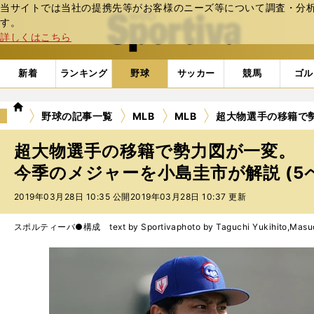
当サイトでは当社の提携先等がお客様のニーズ等について調査・分析し
web Sportiva (webスポルティーバ)
す。
詳しくはこちら
新着
ランキング
野球
サッカー
競馬
ゴル
we
野球の記事一覧
MLB
MLB
超大物選手の移籍で
b
ス
超大物選手の移籍で勢力図が一変。
ポ
ル
今季のメジャーを小島圭市が解説 (5
テ
2019年03月28日 10:35 公開
2019年03月28日 10:37 更新
ィ
ー
バ
スポルティーバ●構成 text by Sportiva
photo by Taguchi Yukihito,Masu