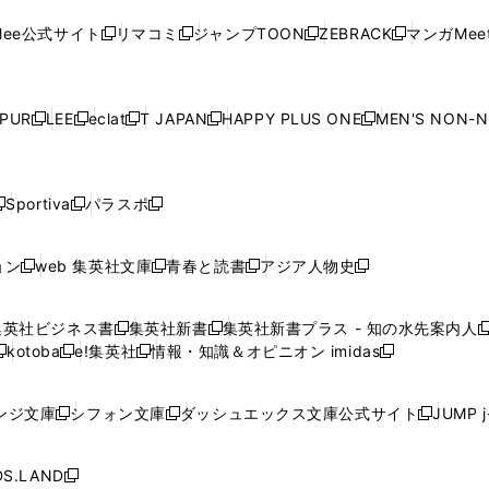
ン
ド
ン
ド
ン
ド
ン
く
く
開
く
く
く
ウ
ウ
ウ
ウ
ウ
ド
ウ
ド
ウ
ド
ウ
ド
ee公式サイト
リマコミ
ジャンプTOON
ZEBRACK
マンガMeet
く
新
新
新
新
ィ
ィ
ィ
ィ
ィ
ウ
で
ウ
で
ウ
で
ウ
し
し
し
し
ン
ン
ン
ン
ン
で
開
で
開
で
開
で
い
い
い
い
ド
ド
ド
ド
ド
開
く
開
く
開
く
開
ウ
ウ
ウ
ウ
ウ
ウ
ウ
ウ
ウ
PUR
LEE
eclat
T JAPAN
HAPPY PLUS ONE
MEN'S NON-
く
く
く
く
新
新
新
新
新
ィ
ィ
ィ
ィ
で
で
で
で
で
し
し
し
し
し
ン
ン
ン
ン
開
開
開
開
開
い
い
い
い
い
ド
ド
ド
ド
く
く
く
く
く
ウ
ウ
ウ
ウ
ウ
ウ
ウ
ウ
ウ
Sportiva
パラスポ
新
新
ィ
ィ
ィ
ィ
ィ
で
で
で
で
し
し
し
ン
ン
ン
ン
ン
開
開
開
開
い
い
い
ド
ド
ド
ド
ド
ョン
web 集英社文庫
青春と読書
アジア人物史
く
く
く
く
新
新
新
新
ウ
ウ
ウ
ウ
ウ
ウ
ウ
ウ
し
し
し
し
ィ
ィ
ィ
で
で
で
で
で
い
い
い
い
ン
ン
ン
集英社ビジネス書
集英社新書
集英社新書プラス - 知の水先案内人
開
開
開
開
開
新
新
新
ウ
ウ
ウ
ウ
ド
ド
ド
kotoba
e!集英社
情報・知識＆オピニオン imidas
く
く
く
く
く
新
し
新
し
新
ィ
ィ
ィ
ィ
ウ
ウ
ウ
し
し
い
し
い
し
ン
ン
ン
ン
で
で
で
い
い
ウ
い
ウ
い
ド
ド
ド
ド
ンジ文庫
シフォン文庫
ダッシュエックス文庫公式サイト
JUMP 
開
開
開
新
新
新
ウ
ウ
ィ
ウ
ィ
ウ
ウ
ウ
ウ
ウ
く
く
く
し
し
し
ィ
ィ
ン
ィ
ン
ィ
で
で
で
で
い
い
い
ン
ン
ド
ン
ド
ン
S.LAND
開
開
開
開
新
ウ
ウ
ウ