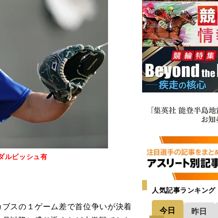
ダルビッシュ有
人気記事ランキング
ブスの１ゲーム差で首位争いが決着
今日
昨日