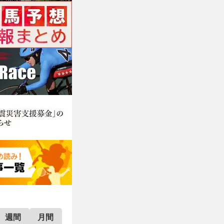
週間
月間