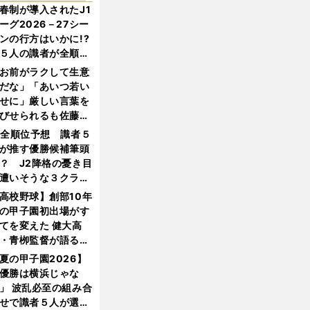
春制が導入されたJ1
ーグ2026－27シー
ンの行方はいかに!?
５人の識者が全順位
大胆予想
お前がラクして生意
だな」「あいつ若い
せに」厳しい言葉を
びせられるも佐藤慎
郎が貫いた誇りとフ
1全順位予想 識者５
ンへの思い
が推す優勝候補筆頭
？ J2降格の憂き目
遭いそうな３クラブ
は？
高校野球】創部10年
の甲子園初出場がす
てを変えた 健大高
・青栁監督が語る
機動破壊」はこうし
夏の甲子園2026】
生まれた
優勝は横浜じゃな
」 波乱必至の組み合
せで識者５人が選ん