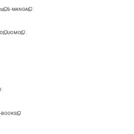
ド
ン
く
ウ
ウ
ド
s
S-MANGA
新
新
ィ
で
ウ
し
し
ン
開
で
い
い
ド
く
開
ウ
ウ
ウ
NO
UOMO
く
新
新
ィ
ィ
で
し
し
ン
ン
開
い
い
ド
ド
く
ウ
ウ
ウ
ウ
ィ
ィ
で
で
ン
ン
開
開
ド
ド
く
く
ウ
ウ
で
で
開
開
く
く
し
い
ウ
j-BOOKS
新
ィ
し
ン
い
ド
ウ