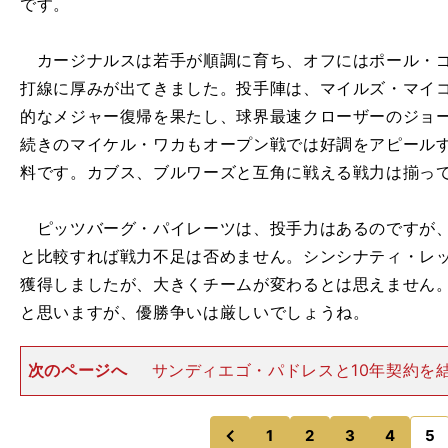
です。
カージナルスは若手が順調に育ち、オフにはポール・ゴ
打線に厚みが出てきました。投手陣は、マイルズ・マイ
的なメジャー復帰を果たし、球界最速クローザーのジョ
続きのマイケル・ワカもオープン戦では好調をアピール
料です。カブス、ブルワーズと互角に戦える戦力は揃っ
ピッツバーグ・パイレーツは、投手力はあるのですが、
と比較すれば戦力不足は否めません。シンシナティ・レ
獲得しましたが、大きくチームが変わるとは思えません
と思いますが、優勝争いは厳しいでしょうね。
次のページへ
サンディエゴ・パドレスと10年契約を
マチャドナ・リーグ西地区 ２年連続ワールドシリーズ
ゼルス・ドジャースが今年も大本命ですが、絶対的エー
トン・カーショーが左肩
1
2
3
4
5
のページへ
のページへ
前