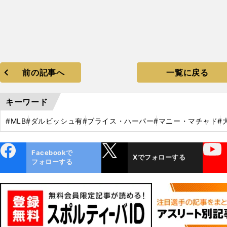
前の記事へ
一覧に戻る
キーワード
#MLB
#ダルビッシュ有
#ブライス・ハーパー
#マニー・マチャド
#
ebo
X
YouTube
Facebookで
Xでフォローする
ok
フォローする