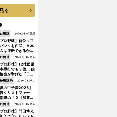
優勝校はここだ！
見る
事
ロ野球
2026.08.07更新
プロ野球】首位ソフ
バンクを西武、日本
ムは逆転できるか？
鶴岡慎也が挙げる終
ロ野球
2026.08.07更新
戦のキーマン３人
プロ野球】12球団最
本塁打でも３位... 鶴
慎也が挙げた「日本
ムの誤算」とソフト
校野球他
2026.08.07更
ンク追撃のカギ
夏の甲子園2026】
新
隷クリストファー・
部陸の「２回加速す
」規格外のストレー
ロ野球
2026.08.07更新
 それでもプロではな
プロ野球】門田博光
大学進学を選ぶ理由
加入で守ったレフト