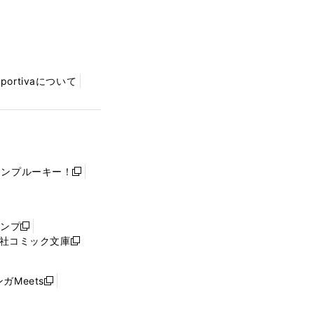
Sportivaについて
ャンプルーキー！
新
し
い
ウ
ャンプ
新
ィ
社コミック文庫
し
新
ン
い
し
ド
ウ
い
ウ
ガMeets
新
ィ
ウ
で
し
ン
ィ
開
い