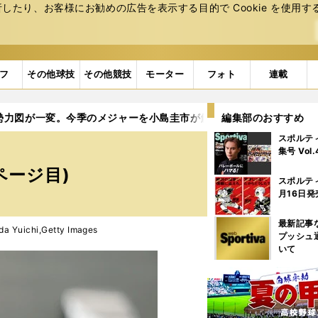
たり、お客様にお勧めの広告を表⽰する⽬的で Cookie を使⽤す
フ
その他球技
その他競技
モーター
フォト
連載
勢力図が一変。今季のメジャーを小島圭市が解説
編集部のおすすめ
5ページ目
スポルテ
集号 Vol
ページ目)
スポルテ
月16日発
最新記事
da Yuichi,Getty Images
プッシュ
いて