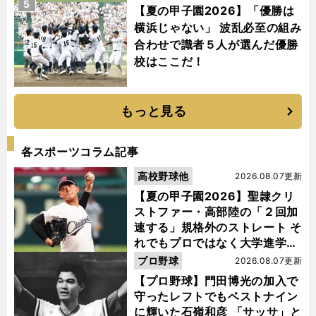
5
【夏の甲子園2026】「優勝は
横浜じゃない」 波乱必至の組み
合わせで識者５人が選んだ優勝
校はここだ！
もっと見る
各スポーツコラム記事
高校野球他
2026.08.07更新
【夏の甲子園2026】聖隷クリ
ストファー・高部陸の「２回加
速する」規格外のストレート そ
れでもプロではなく大学進学を
選ぶ理由
プロ野球
2026.08.07更新
【プロ野球】門田博光の加入で
守ったレフトでもベストナイン
に輝いた石嶺和彦 「サッサ」と