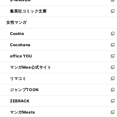
ド
ィ
い
新
開
ウ
ン
ウ
し
集英社コミック文庫
く
で
ド
ィ
い
新
開
ウ
ン
ウ
し
女性マンガ
く
で
ド
ィ
い
開
ウ
ン
ウ
Cookie
く
で
ド
ィ
新
開
ウ
ン
し
Cocohana
く
で
ド
い
新
開
ウ
ウ
し
office YOU
く
で
ィ
い
新
開
ン
ウ
し
マンガMee公式サイト
く
ド
ィ
い
新
ウ
ン
ウ
し
リマコミ
で
ド
ィ
い
新
開
ウ
ン
ウ
し
ジャンプTOON
く
で
ド
ィ
い
新
開
ウ
ン
ウ
し
ZEBRACK
く
で
ド
ィ
い
新
開
ウ
ン
ウ
し
マンガMeets
く
で
ド
ィ
い
新