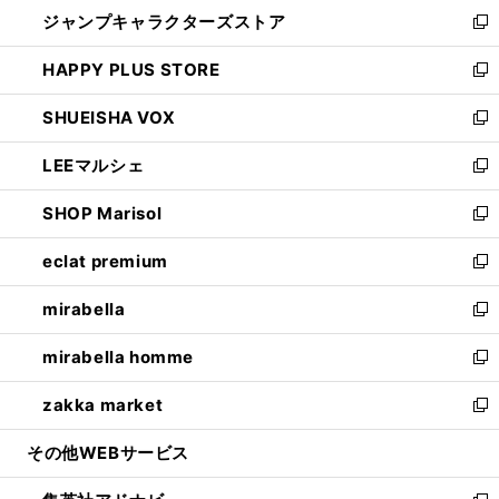
ウ
し
ジャンプキャラクターズストア
く
ィ
い
新
ン
ウ
し
HAPPY PLUS STORE
ド
ィ
い
新
ウ
ン
ウ
し
SHUEISHA VOX
で
ド
ィ
い
新
開
ウ
ン
ウ
し
LEEマルシェ
く
で
ド
ィ
い
新
開
ウ
ン
ウ
し
SHOP Marisol
く
で
ド
ィ
い
新
開
ウ
ン
ウ
し
eclat premium
く
で
ド
ィ
い
新
開
ウ
ン
ウ
し
mirabella
く
で
ド
ィ
い
新
開
ウ
ン
ウ
し
mirabella homme
く
で
ド
ィ
い
新
開
ウ
ン
ウ
し
zakka market
く
で
ド
ィ
い
新
開
ウ
ン
ウ
し
その他WEBサービス
く
で
ド
ィ
い
開
ウ
ン
ウ