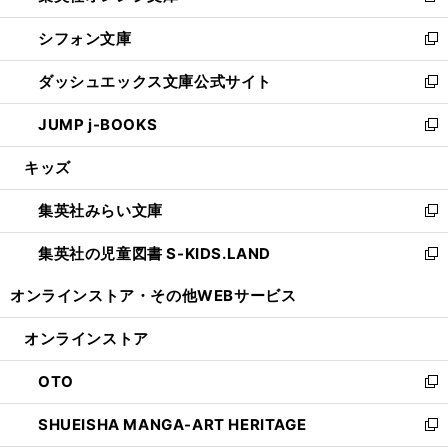
開
ウ
ウ
し
シフォン文庫
く
で
ィ
い
新
開
ン
ウ
し
ダッシュエックス文庫公式サイト
く
ド
ィ
い
新
ウ
ン
ウ
し
JUMP j-BOOKS
で
ド
ィ
い
新
開
ウ
ン
ウ
し
キッズ
く
で
ド
ィ
い
開
ウ
ン
ウ
集英社みらい文庫
く
で
ド
ィ
新
開
ウ
ン
し
集英社の児童図書 S-KIDS.LAND
く
で
ド
い
新
開
ウ
ウ
し
オンラインストア・
その他WEBサービス
く
で
ィ
い
開
ン
ウ
オンラインストア
く
ド
ィ
ウ
ン
OTO
で
ド
新
開
ウ
し
SHUEISHA MANGA-ART HERITAGE
く
で
い
新
開