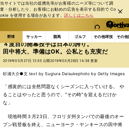
当サイトでは当社の提携先等がお客様のニーズ等について調
査・分析したり、お客様にお勧めの広告を表⽰する⽬的で Co
閉じ
okie を使⽤する場合があります。
詳しくはこちら
る
マイペ
web Sportiva (webスポルティーバ)
検索
メニュ
we
ー
野球の記事一覧
MLB
MLB
４度目の開幕投手は
b
ジ
野球
サッカー
競馬
ゴルフ
その他球技
その他
ス
４度目の開幕投手は日本の誇り。
ポ
田中将大、準備はOK。公私とも充実だ
ル
テ
2019年03月27日 12:55 公開
2019年03月28日 14:38 更新
ィ
ー
杉浦大介●文 text by Sugiura Daisuke
photo by Getty Images
バ
「感覚的には全然問題なくシーズンに入っていける。 や
ることはやったと思うので、"その時"を迎えるだけか
な」
現地時間３月23日、フロリダ州タンパでの最後のオー
プン戦登板を終え、ニューヨーク・ヤンキースの田中将