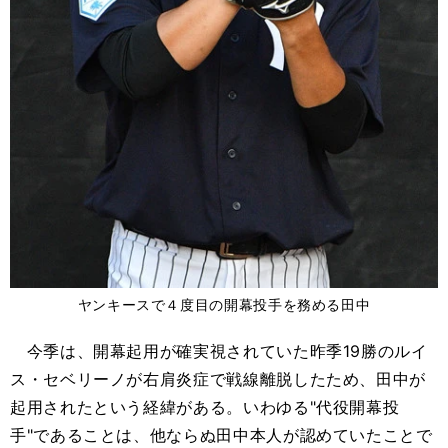
ヤンキースで４度目の開幕投手を務める田中
今季は、開幕起用が確実視されていた昨季19勝のルイ
ス・セベリーノが右肩炎症で戦線離脱したため、田中が
起用されたという経緯がある。いわゆる"代役開幕投
手"であることは、他ならぬ田中本人が認めていたことで