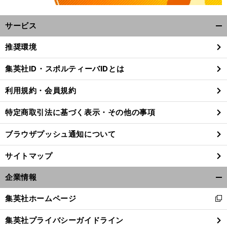
サービス
開
く/
推奨環境
閉
じ
集英社ID・スポルティーバIDとは
る
利用規約・会員規約
特定商取引法に基づく表示・その他の事項
ブラウザプッシュ通知について
サイトマップ
企業情報
開
く/
集英社ホームページ
新
閉
し
じ
集英社プライバシーガイドライン
い
る