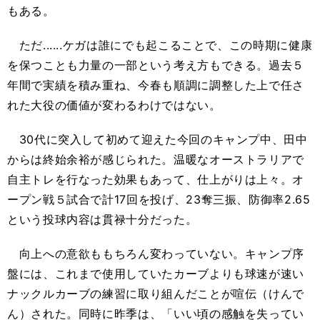
もある。
ただ......ケガは誰にでも起こることで、この時期に健康
を保つことも力量の一部という考え方もできる。過去５
年間で実績を積み重ね、今春も順調に調整した上で任さ
れた大役の価値が変わるわけではない。
30代に突入して初めて迎えた今回のキャンプ中、田中
からは終始余裕が感じられた。温暖なオーストラリアで
自主トレを行なった効果もあって、仕上がりは上々。オ
ープン戦５試合で計17回を投げ、23奪三振、防御率2.65
という投球内容は貫禄十分だった。
向上への意欲ももちろん変わっていない。キャンプ序
盤には、これまで使用していたカーブよりも球速が速い
ナックルカーブの練習に取り組んだことが喧伝（けんで
ん）された。同時に昨季は、「いい頃の感触を失ってい