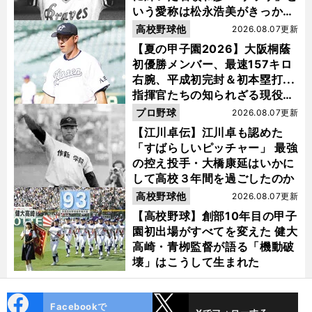
いう愛称は松永浩美がきっか
け？
高校野球他
2026.08.07更新
【夏の甲子園2026】大阪桐蔭
初優勝メンバー、最速157キロ
右腕、平成初完封＆初本塁打...
指揮官たちの知られざる現役時
代
プロ野球
2026.08.07更新
【江川卓伝】江川卓も認めた
「すばらしいピッチャー」 最強
の控え投手・大橋康延はいかに
して高校３年間を過ごしたのか
高校野球他
2026.08.07更新
【高校野球】創部10年目の甲子
園初出場がすべてを変えた 健大
高崎・青栁監督が語る「機動破
壊」はこうして生まれた
cebo
X
Facebookで