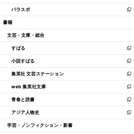
ウ
ン
ウ
し
パラスポ
で
ド
ィ
い
新
開
ウ
ン
ウ
し
書籍
く
で
ド
ィ
い
開
ウ
ン
ウ
文芸・文庫・総合
く
で
ド
ィ
開
ウ
ン
すばる
く
で
ド
新
開
ウ
し
小説すばる
く
で
い
新
開
ウ
し
集英社 文芸ステーション
く
ィ
い
新
ン
ウ
し
web 集英社文庫
ド
ィ
い
新
ウ
ン
ウ
し
青春と読書
で
ド
ィ
い
新
開
ウ
ン
ウ
し
アジア人物史
く
で
ド
ィ
い
新
開
ウ
ン
ウ
し
学芸・ノンフィクション・新書
く
で
ド
ィ
い
開
ウ
ン
ウ