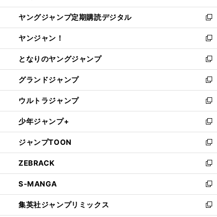
開
ウ
ン
し
ヤングジャンプ定期購読デジタル
く
で
ド
い
新
開
ウ
ウ
し
ヤンジャン！
く
で
ィ
い
新
開
ン
ウ
し
となりのヤングジャンプ
く
ド
ィ
い
新
ウ
ン
ウ
し
グランドジャンプ
で
ド
ィ
い
新
開
ウ
ン
ウ
し
ウルトラジャンプ
く
で
ド
ィ
い
新
開
ウ
ン
ウ
し
少年ジャンプ+
く
で
ド
ィ
い
新
開
ウ
ン
ウ
し
ジャンプTOON
く
で
ド
ィ
い
新
開
ウ
ン
ウ
し
ZEBRACK
く
で
ド
ィ
い
新
開
ウ
ン
ウ
し
S-MANGA
く
で
ド
ィ
い
新
開
ウ
ン
ウ
し
集英社ジャンプリミックス
く
で
ド
ィ
い
新
開
ウ
ン
ウ
し