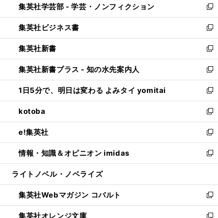
集英社学芸部 - 学芸・ノンフィクション
く
で
ド
ィ
新
開
ウ
ン
し
集英社ビジネス書
く
で
ド
い
新
開
ウ
ウ
し
集英社新書
く
で
ィ
い
新
開
ン
ウ
し
集英社新書プラス - 知の水先案内人
く
ド
ィ
い
新
ウ
ン
ウ
し
1日5分で、明日は変わる よみタイ yomitai
で
ド
ィ
い
新
開
ウ
ン
ウ
し
kotoba
く
で
ド
ィ
い
新
開
ウ
ン
ウ
し
e!集英社
く
で
ド
ィ
い
新
開
ウ
ン
ウ
し
情報・知識＆オピニオン imidas
く
で
ド
ィ
い
新
開
ウ
ン
ウ
し
ライトノベル・ノベライズ
く
で
ド
ィ
い
開
ウ
ン
ウ
集英社Webマガジン コバルト
く
で
ド
ィ
新
開
ウ
ン
し
集英社オレンジ文庫
く
で
ド
い
新