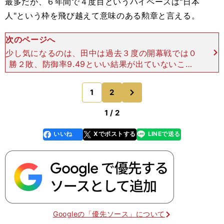
最多だが、６年間で４度目というハイペースは"日本
人"という枠を飛び越えて意味のある勲章と言える。
次のページへ
少し気になるのは、田中は過去３度の開幕戦では０
勝２敗、防御率9.49といい結果が出ていないこと
だ。この点を踏まえ、"４度目の正直"への渇望につ
いて聞くと、田中らしい丁寧な答えがかえってき
次
1
2
のページへ
た。「いい投
1 / 2
いいね
Xでポストする
LINEで送る
line
faceboo
x
k
Googleの「優先ソース」について