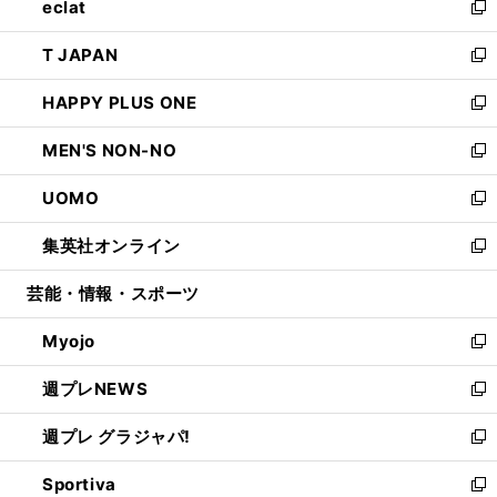
eclat
く
で
ド
ィ
い
新
開
ウ
ン
ウ
し
T JAPAN
く
で
ド
ィ
い
新
開
ウ
ン
ウ
し
HAPPY PLUS ONE
く
で
ド
ィ
い
新
開
ウ
ン
ウ
し
MEN'S NON-NO
く
で
ド
ィ
い
新
開
ウ
ン
ウ
し
UOMO
く
で
ド
ィ
い
新
開
ウ
ン
ウ
し
集英社オンライン
く
で
ド
ィ
い
新
開
ウ
ン
ウ
し
芸能・情報・スポーツ
く
で
ド
ィ
い
開
ウ
ン
ウ
Myojo
く
で
ド
ィ
新
開
ウ
ン
し
週プレNEWS
く
で
ド
い
新
開
ウ
ウ
し
週プレ グラジャパ!
く
で
ィ
い
新
開
ン
ウ
し
Sportiva
く
ド
ィ
い
新