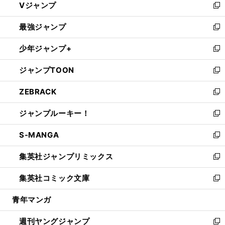
Vジャンプ
ィ
い
新
ン
ウ
し
最強ジャンプ
ド
ィ
い
新
ウ
ン
ウ
し
少年ジャンプ+
で
ド
ィ
い
新
開
ウ
ン
ウ
し
ジャンプTOON
く
で
ド
ィ
い
新
開
ウ
ン
ウ
し
ZEBRACK
く
で
ド
ィ
い
新
開
ウ
ン
ウ
し
ジャンプルーキー！
く
で
ド
ィ
い
新
開
ウ
ン
ウ
し
S-MANGA
く
で
ド
ィ
い
新
開
ウ
ン
ウ
し
集英社ジャンプリミックス
く
で
ド
ィ
い
新
開
ウ
ン
ウ
し
集英社コミック文庫
く
で
ド
ィ
い
新
開
ウ
ン
ウ
し
青年マンガ
く
で
ド
ィ
い
開
ウ
ン
ウ
週刊ヤングジャンプ
く
で
ド
ィ
新