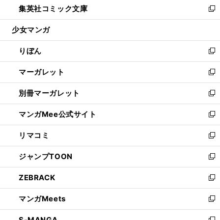
集英社コミック文庫
く
で
ド
ィ
い
新
開
ウ
ン
ウ
し
少女マンガ
く
で
ド
ィ
い
開
ウ
ン
ウ
りぼん
く
で
ド
ィ
新
開
ウ
ン
し
マーガレット
く
で
ド
い
新
開
ウ
ウ
し
別冊マーガレット
く
で
ィ
い
新
開
ン
ウ
し
マンガMee公式サイト
く
ド
ィ
い
新
ウ
ン
ウ
し
リマコミ
で
ド
ィ
い
新
開
ウ
ン
ウ
し
ジャンプTOON
く
で
ド
ィ
い
新
開
ウ
ン
ウ
し
ZEBRACK
く
で
ド
ィ
い
新
開
ウ
ン
ウ
し
マンガMeets
く
で
ド
ィ
い
新
開
ウ
ン
ウ
し
S-MANGA
く
で