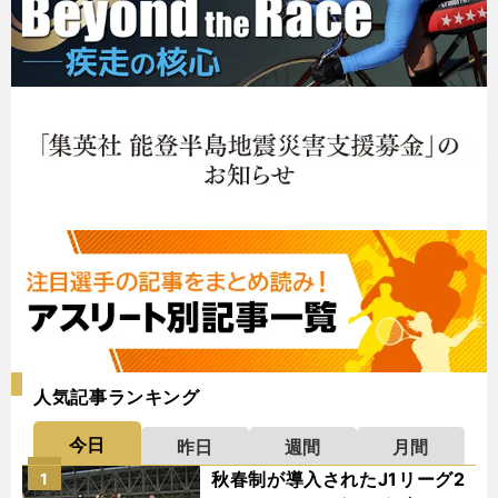
人気記事ランキング
今日
昨日
週間
月間
秋春制が導入されたJ1リーグ2
1