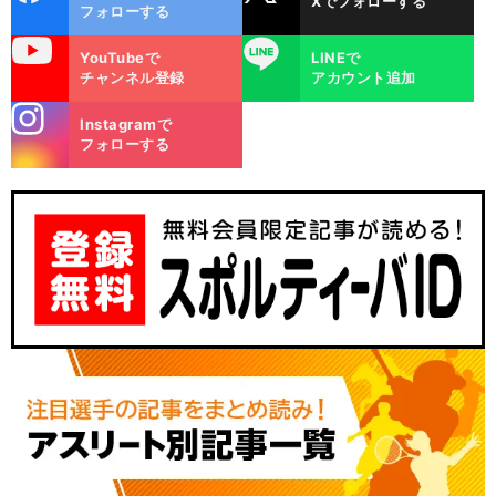
Xでフォローする
ok
フォローする
uTube
LINE
YouTubeで
LINEで
チャンネル登録
アカウント追加
stagra
Instagramで
m
フォローする
。
イ
前
へ