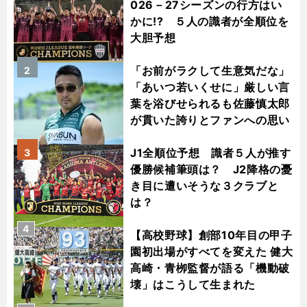
026－27シーズンの行方はい
かに!? ５人の識者が全順位を
大胆予想
「お前がラクして生意気だな」
2
「あいつ若いくせに」厳しい言
葉を浴びせられるも佐藤慎太郎
が貫いた誇りとファンへの思い
J1全順位予想 識者５人が推す
3
優勝候補筆頭は？ J2降格の憂
き目に遭いそうな３クラブと
は？
4
【高校野球】創部10年目の甲子
園初出場がすべてを変えた 健大
高崎・青栁監督が語る「機動破
壊」はこうして生まれた