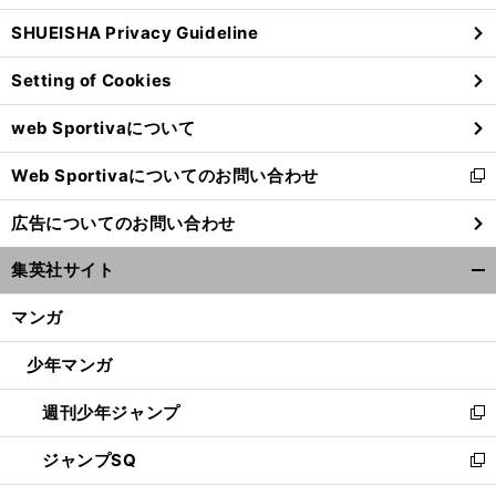
ウ
SHUEISHA Privacy Guideline
ィ
ン
Setting of Cookies
ド
ウ
web Sportivaについて
で
開
Web Sportivaについてのお問い合わせ
く
新
し
広告についてのお問い合わせ
い
ウ
集英社サイト
ィ
開
ン
く/
マンガ
ド
閉
ウ
じ
少年マンガ
で
る
開
週刊少年ジャンプ
く
新
し
ジャンプSQ
い
新
ウ
し