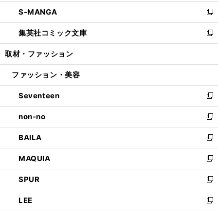
開
ウ
ン
ウ
し
S-MANGA
く
で
ド
ィ
い
新
開
ウ
ン
ウ
し
集英社コミック文庫
く
で
ド
ィ
い
新
開
ウ
ン
ウ
し
取材・ファッション
く
で
ド
ィ
い
開
ウ
ン
ウ
ファッション・美容
く
で
ド
ィ
開
ウ
ン
Seventeen
く
で
ド
新
開
ウ
し
non-no
く
で
い
新
開
ウ
し
BAILA
く
ィ
い
新
ン
ウ
し
MAQUIA
ド
ィ
い
新
ウ
ン
ウ
し
SPUR
で
ド
ィ
い
新
開
ウ
ン
ウ
し
LEE
く
で
ド
ィ
い
新
開
ウ
ン
ウ
し