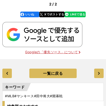
2 / 2
いいね
Xでポストする
LINEで送る
line
faceboo
x
k
Googleの「優先ソース」について
一覧に戻る
キーワード
#MLB
#ヤンキース
#田中将大
#開幕戦