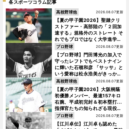
各スポーツコラム記事
高校野球他
2026.08.07更新
【夏の甲子園2026】聖隷クリ
ストファー・高部陸の「２回加
速する」規格外のストレート そ
れでもプロではなく大学進学を
選ぶ理由
プロ野球
2026.08.07更新
【プロ野球】門田博光の加入で
守ったレフトでもベストナイン
に輝いた石嶺和彦 「サッサ」と
いう愛称は松永浩美がきっか
け？
高校野球他
2026.08.07更新
【夏の甲子園2026】大阪桐蔭
初優勝メンバー、最速157キロ
右腕、平成初完封＆初本塁打...
指揮官たちの知られざる現役時
代
プロ野球
2026.08.07更新
【江川卓伝】江川卓も認めた