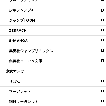
ド
ィ
い
新
開
ウ
ン
ウ
し
少年ジャンプ+
く
で
ド
ィ
い
新
開
ウ
ン
ウ
し
ジャンプTOON
く
で
ド
ィ
い
新
開
ウ
ン
ウ
し
ZEBRACK
く
で
ド
ィ
い
新
開
ウ
ン
ウ
し
S-MANGA
く
で
ド
ィ
い
新
開
ウ
ン
ウ
し
集英社ジャンプリミックス
く
で
ド
ィ
い
新
開
ウ
ン
ウ
し
集英社コミック文庫
く
で
ド
ィ
い
新
開
ウ
ン
ウ
し
少女マンガ
く
で
ド
ィ
い
開
ウ
ン
ウ
りぼん
く
で
ド
ィ
新
開
ウ
ン
し
マーガレット
く
で
ド
い
新
開
ウ
ウ
し
別冊マーガレット
く
で
ィ
い
新