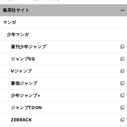
ウ
集英社サイト
ィ
開
ン
く/
マンガ
ド
閉
ウ
じ
少年マンガ
で
る
開
週刊少年ジャンプ
く
新
し
ジャンプSQ
い
新
ウ
し
Vジャンプ
ィ
い
新
ン
ウ
し
最強ジャンプ
ド
ィ
い
新
ウ
ン
ウ
し
少年ジャンプ+
で
ド
ィ
い
新
開
ウ
ン
ウ
し
ジャンプTOON
く
で
ド
ィ
い
新
開
ウ
ン
ウ
し
ZEBRACK
く
で
ド
ィ
い
新
開
ウ
ン
ウ
し