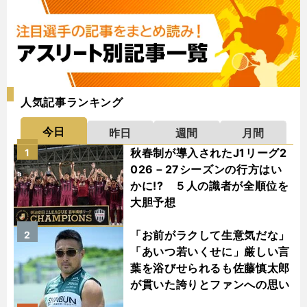
人気記事ランキング
今日
昨日
週間
月間
秋春制が導入されたJ1リーグ2
1
026－27シーズンの行方はい
かに!? ５人の識者が全順位を
大胆予想
「お前がラクして生意気だな」
2
「あいつ若いくせに」厳しい言
葉を浴びせられるも佐藤慎太郎
が貫いた誇りとファンへの思い