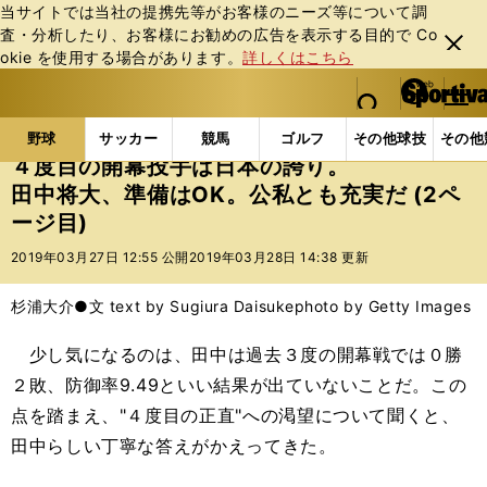
当サイトでは当社の提携先等がお客様のニーズ等について調
査・分析したり、お客様にお勧めの広告を表⽰する⽬的で Co
閉じ
okie を使⽤する場合があります。
詳しくはこちら
る
マイペ
web Sportiva (webスポルティーバ)
検索
メニュ
we
ー
野球の記事一覧
MLB
MLB
４度目の開幕投手は
b
ジ
野球
サッカー
競馬
ゴルフ
その他球技
その他
ス
４度目の開幕投手は日本の誇り。
ポ
田中将大、準備はOK。公私とも充実だ (2ペ
ル
ージ目)
テ
ィ
2019年03月27日 12:55 公開
2019年03月28日 14:38 更新
ー
バ
杉浦大介●文 text by Sugiura Daisuke
photo by Getty Images
少し気になるのは、田中は過去３度の開幕戦では０勝
２敗、防御率9.49といい結果が出ていないことだ。この
点を踏まえ、"４度目の正直"への渇望について聞くと、
田中らしい丁寧な答えがかえってきた。