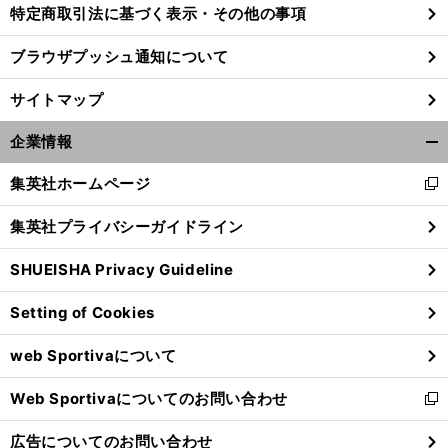
特定商取引法に基づく表示・その他の事項
ブラウザプッシュ通知について
サイトマップ
企業情報
開
く/
集英社ホームページ
新
閉
し
じ
集英社プライバシーガイドライン
い
る
ウ
SHUEISHA Privacy Guideline
ィ
超
。
ン
大物選手の移籍で勢力図が一変
今季のメジャーを小島圭市が解説
Setting of Cookies
ド
ウ
web Sportivaについて
で
開
Web Sportivaについてのお問い合わせ
く
新
し
広告についてのお問い合わせ
い