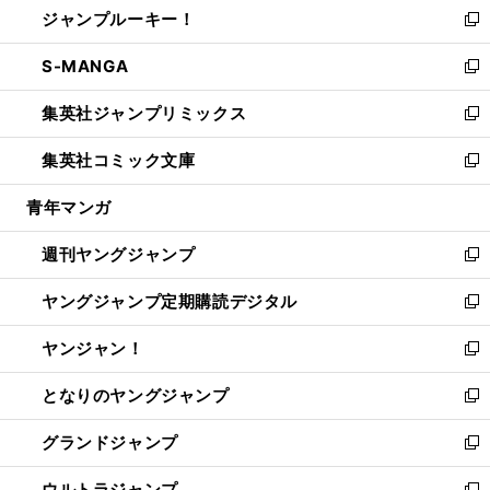
ジャンプルーキー！
く
で
ド
ィ
い
新
開
ウ
ン
ウ
し
S-MANGA
く
で
ド
ィ
い
新
開
ウ
ン
ウ
し
集英社ジャンプリミックス
く
で
ド
ィ
い
新
開
ウ
ン
ウ
し
集英社コミック文庫
く
で
ド
ィ
い
新
開
ウ
ン
ウ
し
青年マンガ
く
で
ド
ィ
い
開
ウ
ン
ウ
週刊ヤングジャンプ
く
で
ド
ィ
新
開
ウ
ン
し
ヤングジャンプ定期購読デジタル
く
で
ド
い
新
開
ウ
ウ
し
ヤンジャン！
く
で
ィ
い
新
開
ン
ウ
し
となりのヤングジャンプ
く
ド
ィ
い
新
ウ
ン
ウ
し
グランドジャンプ
で
ド
ィ
い
新
開
ウ
ン
ウ
し
ウルトラジャンプ
く
で