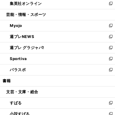
集英社オンライン
く
で
ド
ィ
い
新
開
ウ
ン
ウ
し
芸能・情報・スポーツ
く
で
ド
ィ
い
開
ウ
ン
ウ
Myojo
く
で
ド
ィ
新
開
ウ
ン
し
週プレNEWS
く
で
ド
い
新
開
ウ
ウ
し
週プレ グラジャパ!
く
で
ィ
い
新
開
ン
ウ
し
Sportiva
く
ド
ィ
い
新
ウ
ン
ウ
し
パラスポ
で
ド
ィ
い
新
開
ウ
ン
ウ
し
書籍
く
で
ド
ィ
い
開
ウ
ン
ウ
文芸・文庫・総合
く
で
ド
ィ
開
ウ
ン
すばる
く
で
ド
新
開
ウ
し
小説すばる
く
で
い
新