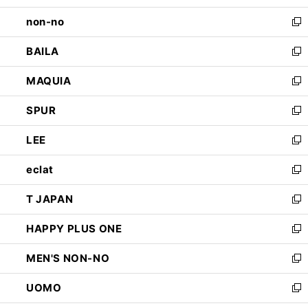
開
ウ
し
non-no
く
で
い
新
開
ウ
し
BAILA
く
ィ
い
新
ン
ウ
し
MAQUIA
ド
ィ
い
新
ウ
ン
ウ
し
SPUR
で
ド
ィ
い
新
開
ウ
ン
ウ
し
LEE
く
で
ド
ィ
い
新
開
ウ
ン
ウ
し
eclat
く
で
ド
ィ
い
新
開
ウ
ン
ウ
し
T JAPAN
く
で
ド
ィ
い
新
開
ウ
ン
ウ
し
HAPPY PLUS ONE
く
で
ド
ィ
い
新
開
ウ
ン
ウ
し
MEN'S NON-NO
く
で
ド
ィ
い
新
開
ウ
ン
ウ
し
UOMO
く
で
ド
ィ
い
新
開
ウ
ン
ウ
し