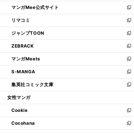
開
ン
ウ
し
マンガMee公式サイト
く
ド
ィ
い
新
ウ
ン
ウ
し
リマコミ
で
ド
ィ
い
新
開
ウ
ン
ウ
し
ジャンプTOON
く
で
ド
ィ
い
新
開
ウ
ン
ウ
し
ZEBRACK
く
で
ド
ィ
い
新
開
ウ
ン
ウ
し
マンガMeets
く
で
ド
ィ
い
新
開
ウ
ン
ウ
し
S-MANGA
く
で
ド
ィ
い
新
開
ウ
ン
ウ
し
集英社コミック文庫
く
で
ド
ィ
い
新
開
ウ
ン
ウ
し
女性マンガ
く
で
ド
ィ
い
開
ウ
ン
ウ
Cookie
く
で
ド
ィ
新
開
ウ
ン
し
Cocohana
く
で
ド
い
新
開
ウ
ウ
し