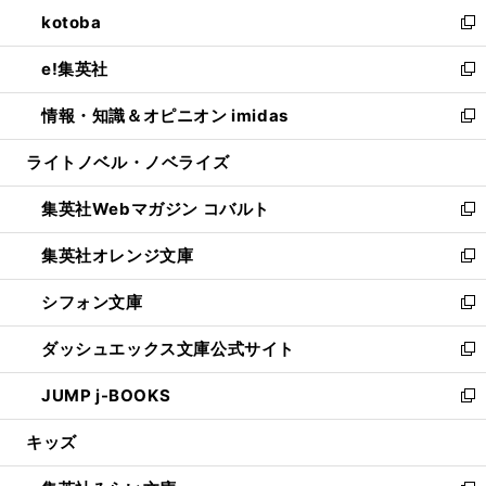
ン
ウ
し
kotoba
く
で
ド
ィ
い
新
開
ウ
ン
ウ
し
e!集英社
く
で
ド
ィ
い
新
開
ウ
ン
ウ
し
情報・知識＆オピニオン imidas
く
で
ド
ィ
い
新
開
ウ
ン
ウ
し
ライトノベル・ノベライズ
く
で
ド
ィ
い
開
ウ
ン
ウ
集英社Webマガジン コバルト
く
で
ド
ィ
新
開
ウ
ン
し
集英社オレンジ文庫
く
で
ド
い
新
開
ウ
ウ
し
シフォン文庫
く
で
ィ
い
新
開
ン
ウ
し
ダッシュエックス文庫公式サイト
く
ド
ィ
い
新
ウ
ン
ウ
し
JUMP j-BOOKS
で
ド
ィ
い
新
開
ウ
ン
ウ
し
キッズ
く
で
ド
ィ
い
開
ウ
ン
ウ