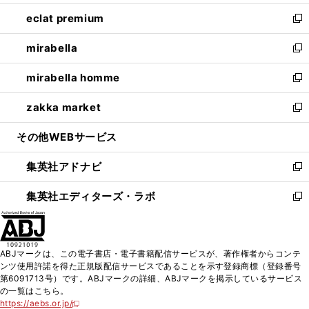
開
ウ
ン
ウ
し
eclat premium
く
で
ド
ィ
い
新
開
ウ
ン
ウ
し
mirabella
く
で
ド
ィ
い
新
開
ウ
ン
ウ
し
mirabella homme
く
で
ド
ィ
い
新
開
ウ
ン
ウ
し
zakka market
く
で
ド
ィ
い
新
開
ウ
ン
ウ
し
その他WEBサービス
く
で
ド
ィ
い
開
ウ
ン
ウ
集英社アドナビ
く
で
ド
ィ
新
開
ウ
ン
し
集英社エディターズ・ラボ
く
で
ド
い
新
開
ウ
ウ
し
く
で
ィ
い
開
ン
ウ
ABJマークは、この電子書店・電子書籍配信サービスが、著作権者からコンテ
く
ド
ィ
ンツ使用許諾を得た正規版配信サービスであることを示す登録商標（登録番号
ウ
ン
第6091713号）です。ABJマークの詳細、ABJマークを掲示しているサービス
で
ド
の一覧はこちら。
開
ウ
https://aebs.or.jp/
新