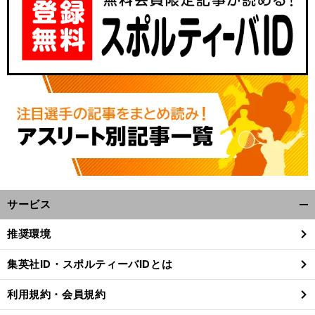
サービス
開
く/
推奨環境
閉
じ
集英社ID・スポルティーバIDとは
る
利用規約・会員規約