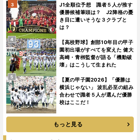
J1全順位予想 識者５人が推す
3
優勝候補筆頭は？ J2降格の憂
き目に遭いそうな３クラブと
は？
4
【高校野球】創部10年目の甲子
園初出場がすべてを変えた 健大
高崎・青栁監督が語る「機動破
壊」はこうして生まれた
5
【夏の甲子園2026】「優勝は
横浜じゃない」 波乱必至の組み
合わせで識者５人が選んだ優勝
校はここだ！
もっと見る