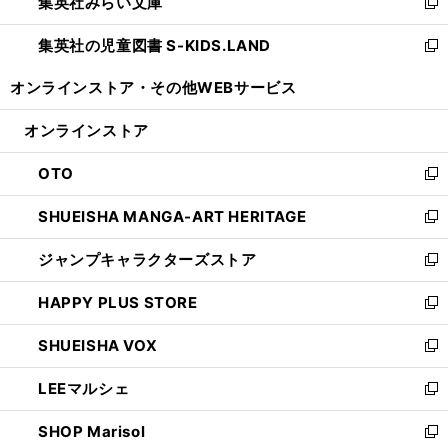
集英社みらい文庫
く
で
ド
ィ
新
開
ウ
ン
し
集英社の児童図書 S-KIDS.LAND
く
で
ド
い
新
開
ウ
ウ
し
オンラインストア・
その他WEBサービス
く
で
ィ
い
開
ン
ウ
オンラインストア
く
ド
ィ
ウ
ン
OTO
で
ド
新
開
ウ
し
SHUEISHA MANGA-ART HERITAGE
く
で
い
新
開
ウ
し
ジャンプキャラクターズストア
く
ィ
い
新
ン
ウ
し
HAPPY PLUS STORE
ド
ィ
い
新
ウ
ン
ウ
し
SHUEISHA VOX
で
ド
ィ
い
新
開
ウ
ン
ウ
し
LEEマルシェ
く
で
ド
ィ
い
新
開
ウ
ン
ウ
し
SHOP Marisol
く
で
ド
ィ
い
新