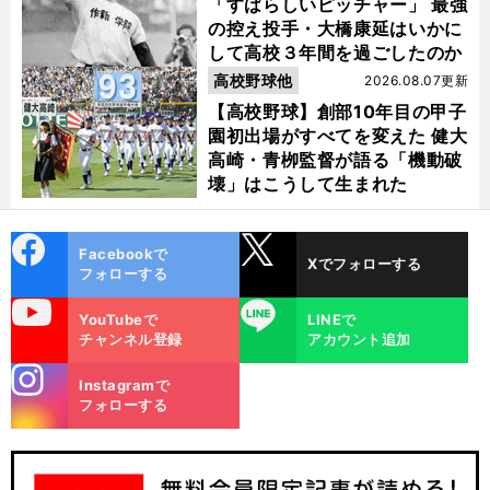
「すばらしいピッチャー」 最強
の控え投手・大橋康延はいかに
して高校３年間を過ごしたのか
高校野球他
2026.08.07更新
【高校野球】創部10年目の甲子
園初出場がすべてを変えた 健大
高崎・青栁監督が語る「機動破
壊」はこうして生まれた
cebo
X
Facebookで
Xでフォローする
ok
フォローする
uTube
LINE
YouTubeで
LINEで
チャンネル登録
アカウント追加
stagra
Instagramで
m
フォローする