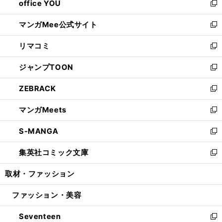
office YOU
く
で
ィ
い
新
開
ン
ウ
し
マンガMee公式サイト
く
ド
ィ
い
新
ウ
ン
ウ
し
リマコミ
で
ド
ィ
い
新
開
ウ
ン
ウ
し
ジャンプTOON
く
で
ド
ィ
い
新
開
ウ
ン
ウ
し
ZEBRACK
く
で
ド
ィ
い
新
開
ウ
ン
ウ
し
マンガMeets
く
で
ド
ィ
い
新
開
ウ
ン
ウ
し
S-MANGA
く
で
ド
ィ
い
新
開
ウ
ン
ウ
し
集英社コミック文庫
く
で
ド
ィ
い
新
開
ウ
ン
ウ
し
取材・ファッション
く
で
ド
ィ
い
開
ウ
ン
ウ
ファッション・美容
く
で
ド
ィ
開
ウ
ン
Seventeen
く
で
ド
新