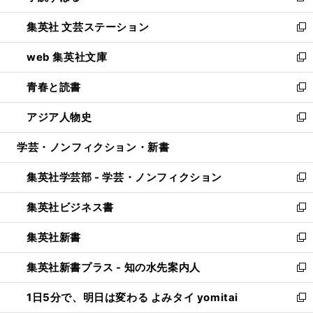
開
ウ
し
集英社 文芸ステーション
く
ィ
い
新
ン
ウ
し
web 集英社文庫
ド
ィ
い
新
ウ
ン
ウ
し
青春と読書
で
ド
ィ
い
新
開
ウ
ン
ウ
し
アジア人物史
く
で
ド
ィ
い
新
開
ウ
ン
ウ
し
学芸・ノンフィクション・新書
く
で
ド
ィ
い
開
ウ
ン
ウ
集英社学芸部 - 学芸・ノンフィクション
く
で
ド
ィ
新
開
ウ
ン
し
集英社ビジネス書
く
で
ド
い
新
開
ウ
ウ
し
集英社新書
く
で
ィ
い
新
開
ン
ウ
し
集英社新書プラス - 知の水先案内人
く
ド
ィ
い
新
ウ
ン
ウ
し
1日5分で、明日は変わる よみタイ yomitai
で
ド
ィ
い
新
開
ウ