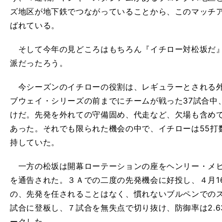
ズ地区が地下鉄でつながっていることから、このマッチア
ばれている。
そして今年の見どころはもちろん『イチロー対松坂だ』..
派だったろう。
今シーズンのイチローの役割は、レギュラーとされる外
ブウェイ・シリーズの前までにチームが戦った37試合中
けだ。先発を外れての守備固め、代走など、欠場も含めて
あった。それでも限られた機会の中で、イチローは55打数
持していた。
一方の松坂は開幕ローテーションの座をヘンリー・メヒ
を通告された。３Ａでの二度の先発機会に好投し、４月1
の、先発を任されることはなく、慣れないブルペンでのス
試合に登板し、７試合を無失点で切り抜け、防御率は2.
ークした。