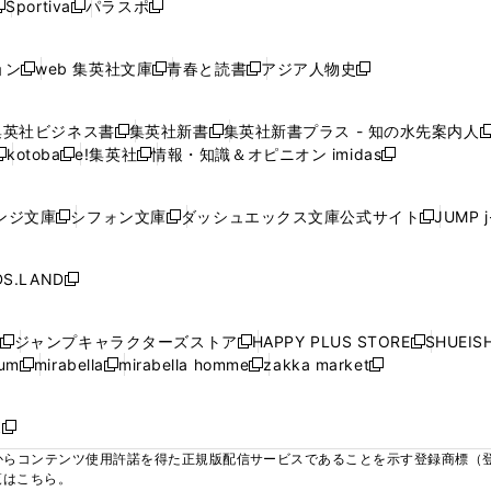
ウ
ウ
ウ
ウ
Sportiva
パラスポ
新
新
ィ
ィ
ィ
ィ
ィ
で
で
で
で
し
し
し
ン
ン
ン
ン
ン
開
開
開
開
い
い
い
ド
ド
ド
ド
ド
ョン
web 集英社文庫
青春と読書
アジア人物史
く
く
く
く
新
新
新
新
ウ
ウ
ウ
ウ
ウ
ウ
ウ
ウ
し
し
し
し
ィ
ィ
ィ
で
で
で
で
で
い
い
い
い
ン
ン
ン
集英社ビジネス書
集英社新書
集英社新書プラス - 知の水先案内人
開
開
開
開
開
新
新
新
ウ
ウ
ウ
ウ
ド
ド
ド
kotoba
e!集英社
情報・知識＆オピニオン imidas
く
く
く
く
く
新
し
新
し
新
ィ
ィ
ィ
ィ
ウ
ウ
ウ
し
し
い
し
い
し
ン
ン
ン
ン
で
で
で
い
い
ウ
い
ウ
い
ド
ド
ド
ド
ンジ文庫
シフォン文庫
ダッシュエックス文庫公式サイト
JUMP 
開
開
開
新
新
新
ウ
ウ
ィ
ウ
ィ
ウ
ウ
ウ
ウ
ウ
く
く
く
し
し
し
ィ
ィ
ン
ィ
ン
ィ
で
で
で
で
い
い
い
ン
ン
ド
ン
ド
ン
S.LAND
開
開
開
開
新
ウ
ウ
ウ
ド
ド
ウ
ド
ウ
ド
く
く
く
く
し
ィ
ィ
ィ
ウ
ウ
で
ウ
で
ウ
い
ン
ン
ン
ジャンプキャラクターズストア
HAPPY PLUS STORE
SHUEIS
で
で
開
で
開
で
新
新
新
ウ
ド
ド
ド
ium
mirabella
mirabella homme
zakka market
開
開
く
開
く
開
し
新
新
新
し
新
し
ィ
ウ
ウ
ウ
く
く
く
く
い
し
し
い
し
し
い
ン
で
で
で
ウ
い
い
ウ
い
い
ウ
ド
ボ
開
開
開
新
ィ
ウ
ウ
ィ
ウ
ウ
ィ
ウ
く
く
く
し
らコンテンツ使用許諾を得た正規版配信サービスであることを示す登録商標（登録番
ン
ィ
ィ
ン
ィ
ィ
ン
で
い
覧はこちら。
ド
ン
ン
ド
ン
ン
ド
開