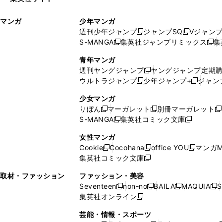
ウ
い
ィ
ウ
マンガ
少年マンガ
ン
ィ
週刊少年ジャンプ
ジャンプSQ
Vジャン
ド
ン
新
新
S-MANGA
集英社ジャンプリミックス
集
ウ
ド
新
し
し
新
で
ウ
し
い
い
し
青年マンガ
開
で
い
ウ
ウ
い
週刊ヤングジャンプ
ヤングジャンプ定期
新
く
開
ウ
ィ
ィ
ウ
ウルトラジャンプ
少年ジャンプ+
ジャン
新
し
新
く
ィ
ン
ン
ィ
し
い
し
ン
ド
ド
ン
少女マンガ
い
ウ
い
ド
ウ
ウ
ド
りぼん
マーガレット
別冊マーガレット
新
新
新
ウ
ィ
ウ
ウ
で
で
ウ
S-MANGA
集英社コミック文庫
し
新
し
新
ィ
ン
ィ
で
開
開
で
い
し
い
し
ン
ド
ン
女性マンガ
開
く
く
開
ウ
い
ウ
い
ド
ウ
ド
Cookie
Cocohana
office YOU
マンガM
く
く
新
新
新
ィ
ウ
ィ
ウ
ウ
で
ウ
集英社コミック文庫
し
新
し
し
ン
ィ
ン
ィ
で
開
で
い
し
い
い
ド
ン
ド
ン
取材・ファッション
ファッション・美容
開
く
開
ウ
い
ウ
ウ
ウ
ド
ウ
ド
Seventeen
non-no
BAILA
MAQUIA
S
く
く
新
新
新
新
ィ
ウ
ィ
ィ
で
ウ
で
ウ
集英社オンライン
し
新
し
し
し
ン
ィ
ン
ン
開
で
開
で
い
し
い
い
い
ド
ン
ド
ド
芸能・情報・スポーツ
く
開
く
開
ウ
い
ウ
ウ
ウ