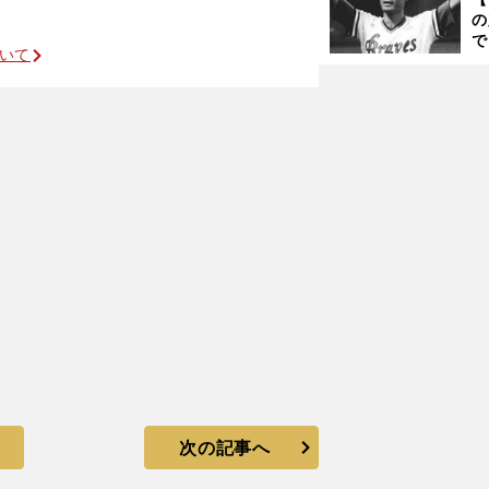
く
の
で
ついて
い
サ
浩
次の記事へ