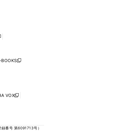
ウ
ウ
ィ
ィ
で
で
ン
ン
開
開
ド
ド
く
く
ウ
ウ
で
で
開
開
く
く
し
い
ウ
j-BOOKS
新
ィ
し
ン
い
ド
ウ
ウ
ィ
で
ン
HA VOX
開
新
ド
く
し
ウ
い
で
ウ
開
ィ
く
号 第6091713号）
ン
ド