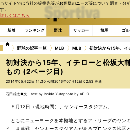
当サイトでは当社の提携先等がお客様のニーズ等について調査・分析し
web Sportiva (webスポルティーバ)
す。
詳しくはこちら
新着
ランキング
野球
サッカー
競馬
ゴル
we
野球の記事一覧
MLB
MLB
初対決から15年、
b
ス
初対決から15年、イチローと松坂大
ポ
ル
もの (2ページ目)
テ
2014年05月22日 14:30 公開
2016年07月12日 02:53 更新
ィ
ー
バ
石田雄太●文 text by Ishida Yuta
photo by AFLO
５月12日（現地時間）、ヤンキースタジアム。
ともにニューヨークを本拠地とするア・リーグのヤンキ
う、４連戦。ヤンキースタジアムがあるブロンクス地区