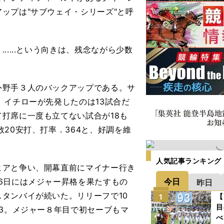
ップは"サブウェイ・シリーズ"と呼
....という向きは、残念ながら少数
野手３人のバックアップである。サ
、イチローが先発したのは13試合だ
打席に一度も立てない試合が18も
20安打、打率．364と、好調を維
人気記事ランキング
アと争い、開幕直前にマイナー行き
今日
6日にはメジャー昇格を果たすもの
昨日
タンバイが続いた。リリーフで10
【
1
目
63。メジャー８年目で初セーブもマ
べ