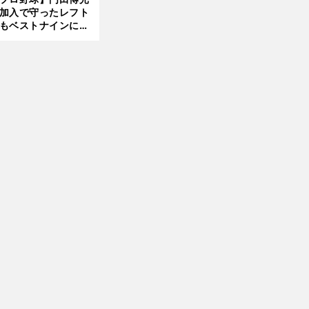
大学進学を選ぶ理由
加入で守ったレフト
もベストナインに輝
前
た石嶺和彦 「サッ
へ
」という愛称は松永
美がきっかけ？