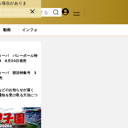
る場合がありま
マイペ
閉じ
検索
メニュ
ー
る
す
ジ
る
動画
インフォ
ィーバ バレーボール特
.4 6月30日発売
ィーバ 部活特集号 3
売
などのお知らせが届く
通知を受け取る方法につ