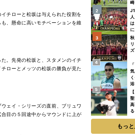
崎
「
J
2
イチローと松坂は与えられた役割を
て
人
らも、懸命に高いモチベーションを維
は
に
と
秋
3
リ
ズ
た。先発の松坂と、スタメンのイチ
4
を
「
イチローとメッツの松坂の勝負が見た
気
く
浴
5
太
【
ァ
聖
高
ウェイ・シリーズの直前、ブリュワ
る
試合目の５回途中からマウンドに上が
ト
く
もっと