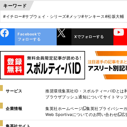
キーワード
#イチロー
#サブウェイ・シリーズ
#メッツ
#ヤンキース
#松坂大輔
ebo
X
YouTube
Facebookで
Xでフォローする
ok
フォローする
サービス
推奨環境
集英社ID・スポルティーバIDとは
ブラウザプッシュ通知について
サイトマッ
企業情報
集英社ホームページ
集英社プライバシー
新
Web Sportivaについてのお問い合わせ
広
し
新
い
し
集英社サイト