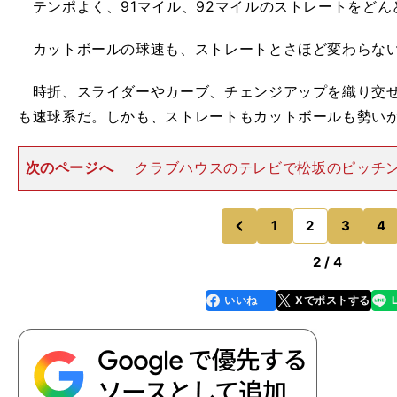
テンポよく、91マイル、92マイルのストレートをどん
カットボールの球速も、ストレートとさほど変わらな
時折、スライダーやカーブ、チェンジアップを織り交ぜ
も速球系だ。しかも、ストレートもカットボールも勢い
次のページへ
クラブハウスのテレビで松坂のピッチ
イチローは、松坂のピッチングスタイルがあまりに変わ
驚き、松坂をナマで見たい衝動に駆られた。そして７回
へ出てきて、松坂のピッチ
1
2
3
4
のページへ
のページへ
前
2 / 4
いいね
Xでポストする
line
faceboo
x
k