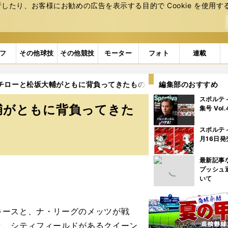
たり、お客様にお勧めの広告を表⽰する⽬的で Cookie を使⽤す
フ
その他球技
その他競技
モーター
フォト
連載
イチローと松坂大輔がともに背負ってきたもの
編集部のおすすめ
2ページ目
スポルテ
輔がともに背負ってきた
集号 Vol
スポルテ
月16日発
最新記事
プッシュ
いて
ースと、ナ・リーグのメッツが戦
と、シティフィールドがあるクイーン