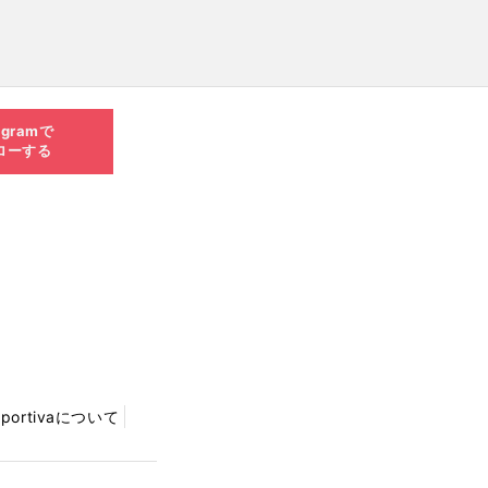
agramで
ローする
Sportivaについて