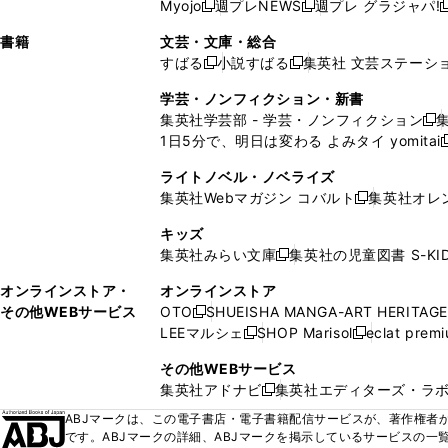
ウ
ド
ウ
ウ
Myojo
週プレNEWS
週プレ グラジャパ!
く
く
新
新
新
ィ
ウ
ィ
ィ
ィ
で
ウ
で
で
し
し
ン
ィ
ン
ン
ン
書籍
文芸・文庫・総合
開
で
開
開
い
い
ド
ン
ド
ド
ド
すばる
小説すばる
集英社 文芸ステーシ
く
開
く
く
新
新
ウ
ウ
ウ
ド
ウ
ウ
ウ
く
し
し
ィ
ィ
学芸・ノンフィクション・新書
で
ウ
で
で
で
い
い
ン
ン
集英社学芸部 - 学芸・ノンフィクション
開
で
開
開
開
新
ウ
ウ
ド
ド
1日5分で、明日は変わる よみタイ yomitai
く
開
く
く
く
し
新
ィ
ィ
ウ
ウ
く
い
ン
ン
ライトノベル・ノベライズ
で
で
ウ
ド
ド
集英社Webマガジン コバルト
集英社オレ
開
開
新
ィ
ウ
ウ
く
く
し
ン
キッズ
で
で
い
ド
集英社みらい文庫
集英社の児童図書 S-KID
開
開
新
ウ
ウ
く
く
し
ィ
オンラインストア・
オンラインストア
で
い
ン
その他WEBサービス
OTO
SHUEISHA MANGA-ART HERITAGE
開
新
ウ
ド
LEEマルシェ
SHOP Marisol
eclat prem
く
し
新
新
ィ
ウ
い
し
し
ン
その他WEBサービス
で
ウ
い
い
ド
集英社アドナビ
集英社エディターズ・ラ
開
新
ィ
ウ
ウ
ウ
く
し
ABJマークは、この電子書店・電子書籍配信サービスが、著作権者か
ン
ィ
ィ
で
い
です。ABJマークの詳細、ABJマークを掲示しているサービスの一
ド
ン
ン
開