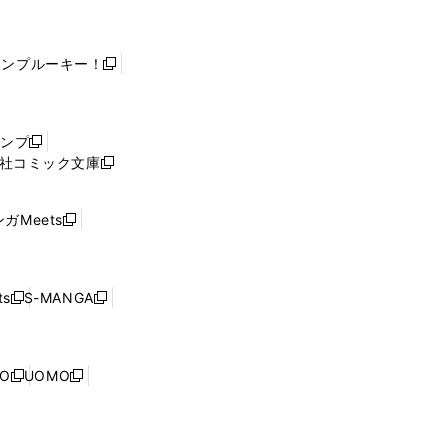
ャンプルーキー！
新
し
い
ウ
ャンプ
新
ィ
社コミック文庫
し
新
ン
い
し
ド
ウ
い
ウ
ガMeets
新
ィ
ウ
で
し
ン
ィ
開
い
ド
ン
く
ウ
ウ
ド
s
S-MANGA
新
新
ィ
で
ウ
し
し
ン
開
で
い
い
ド
く
開
ウ
ウ
ウ
NO
UOMO
く
新
新
ィ
ィ
で
し
し
ン
ン
開
い
い
ド
ド
く
ウ
ウ