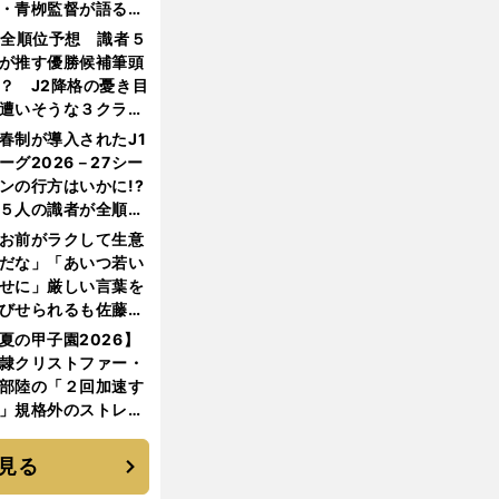
・青栁監督が語る
機動破壊」はこうし
1全順位予想 識者５
生まれた
が推す優勝候補筆頭
？ J2降格の憂き目
遭いそうな３クラブ
は？
春制が導入されたJ1
ーグ2026－27シー
ンの行方はいかに!?
５人の識者が全順位
大胆予想
お前がラクして生意
だな」「あいつ若い
せに」厳しい言葉を
びせられるも佐藤慎
郎が貫いた誇りとフ
夏の甲子園2026】
ンへの思い
隷クリストファー・
部陸の「２回加速す
」規格外のストレー
 それでもプロではな
大学進学を選ぶ理由
見る