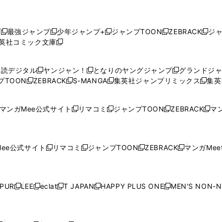
プ
最強ジャンプ
少年ジャンプ+
ジャンプTOON
ZEBRACK
ジ
新
新
新
新
新
英社コミック文庫
し
新
し
し
し
し
い
い
し
い
い
い
ウ
ウ
い
ウ
ウ
ウ
購読デジタル
ヤンジャン！
となりのヤングジャンプ
グランドジ
新
新
新
ィ
ィ
ウ
ィ
ィ
ィ
プTOON
ZEBRACK
S-MANGA
集英社ジャンプリミックス
集英
新
し
新
し
新
し
新
ン
ン
ィ
ン
ン
ン
し
い
し
い
し
い
し
ド
ド
ン
ド
ド
ド
い
ウ
い
ウ
い
ウ
い
ウ
ウ
ド
ウ
ウ
ウ
マンガMee公式サイト
リマコミ
ジャンプTOON
ZEBRACK
マン
新
新
新
新
ウ
ィ
ウ
ィ
ウ
ィ
ウ
で
で
ウ
で
で
で
し
し
し
し
し
ィ
ン
ィ
ン
ィ
ン
ィ
開
開
で
開
開
開
い
い
い
い
い
ン
ド
ン
ド
ン
ド
ン
く
く
開
く
く
く
ウ
ウ
ウ
ウ
ウ
ド
ウ
ド
ウ
ド
ウ
ド
ee公式サイト
リマコミ
ジャンプTOON
ZEBRACK
マンガMeet
く
新
新
新
新
ィ
ィ
ィ
ィ
ィ
ウ
で
ウ
で
ウ
で
ウ
し
し
し
し
ン
ン
ン
ン
ン
で
開
で
開
で
開
で
い
い
い
い
ド
ド
ド
ド
ド
開
く
開
く
開
く
開
ウ
ウ
ウ
ウ
ウ
ウ
ウ
ウ
ウ
PUR
LEE
eclat
T JAPAN
HAPPY PLUS ONE
MEN'S NON-
く
く
く
く
新
新
新
新
新
ィ
ィ
ィ
ィ
で
で
で
で
で
し
し
し
し
し
ン
ン
ン
ン
開
開
開
開
開
い
い
い
い
い
ド
ド
ド
ド
く
く
く
く
く
ウ
ウ
ウ
ウ
ウ