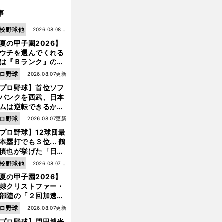
事
校野球他
2026.08.08更
夏の甲子園2026】
新
ウチを選んでくれる
は『Ｂランク』の選
たち」 八幡商が15
ロ野球
2026.08.07更新
ぶり甲子園をつかん
プロ野球】首位ソフ
"名門復活"の舞台裏
バンクを西武、日本
ムは逆転できるか？
鶴岡慎也が挙げる終
ロ野球
2026.08.07更新
戦のキーマン３人
プロ野球】12球団最
本塁打でも３位... 鶴
慎也が挙げた「日本
ムの誤算」とソフト
校野球他
2026.08.07更
ンク追撃のカギ
夏の甲子園2026】
新
隷クリストファー・
部陸の「２回加速す
」規格外のストレー
ロ野球
2026.08.07更新
 それでもプロではな
プロ野球】門田博光