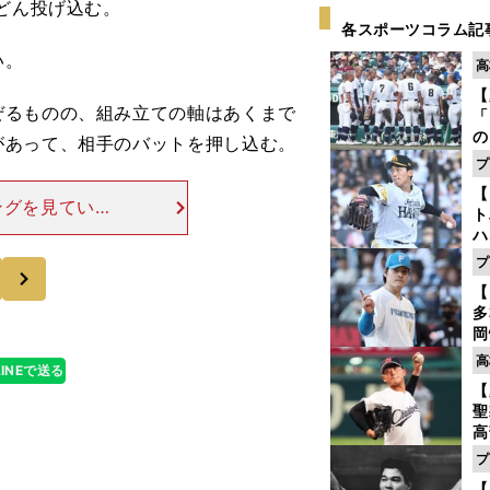
どん投げ込む。
各スポーツコラム記
い。
高
【
るものの、組み立ての軸はあくまで
「
の
があって、相手のバットを押し込む。
手
プ
年
【
だ
ングを見ていた
ト
っていることに
ハ
からダグアウト
プ
次
盤
【
多
岡
ハ
高
LINEで送る
バ
【
聖
高
る
プ
ト
【