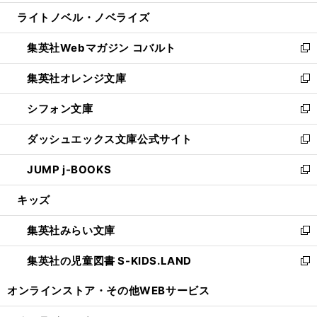
開
ウ
ン
ウ
し
ライトノベル・ノベライズ
く
で
ド
ィ
い
開
ウ
ン
ウ
集英社Webマガジン コバルト
く
で
ド
ィ
新
開
ウ
ン
し
集英社オレンジ文庫
く
で
ド
い
新
開
ウ
ウ
し
シフォン文庫
く
で
ィ
い
新
開
ン
ウ
し
ダッシュエックス文庫公式サイト
く
ド
ィ
い
新
ウ
ン
ウ
し
JUMP j-BOOKS
で
ド
ィ
い
新
開
ウ
ン
ウ
し
キッズ
く
で
ド
ィ
い
開
ウ
ン
ウ
集英社みらい文庫
く
で
ド
ィ
新
開
ウ
ン
し
集英社の児童図書 S-KIDS.LAND
く
で
ド
い
新
開
ウ
ウ
し
オンラインストア・
その他WEBサービス
く
で
ィ
い
開
ン
ウ