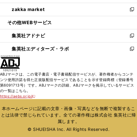
開
ウ
ン
ウ
し
zakka market
く
で
ド
ィ
い
新
開
ウ
ン
ウ
し
その他WEBサービス
く
で
ド
ィ
い
開
ウ
ン
ウ
集英社アドナビ
く
で
ド
ィ
新
開
ウ
ン
し
集英社エディターズ・ラボ
く
で
ド
い
新
開
ウ
ウ
し
く
で
ィ
い
開
ン
ウ
ABJマークは、この電子書店・電子書籍配信サービスが、著作権者からコンテ
く
ド
ィ
ンツ使用許諾を得た正規版配信サービスであることを示す登録商標（登録番号
ウ
ン
第6091713号）です。ABJマークの詳細、ABJマークを掲示しているサービス
で
ド
の一覧はこちら。
開
ウ
https://aebs.or.jp/
新
く
で
し
い
開
本ホームページに記載の文章・画像・写真などを無断で複製するこ
ウ
く
とは法律で禁じられています。全ての著作権は株式会社 集英社に帰
ィ
属します。
ン
ド
© SHUEISHA Inc. All Rights Reserved.
ウ
で