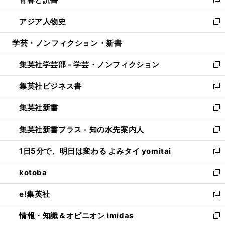
ド
ィ
い
新
開
ウ
ン
ウ
し
アジア人物史
く
で
ド
ィ
い
新
開
ウ
ン
ウ
し
学芸・ノンフィクション・新書
く
で
ド
ィ
い
開
ウ
ン
ウ
集英社学芸部 - 学芸・ノンフィクション
く
で
ド
ィ
新
開
ウ
ン
し
集英社ビジネス書
く
で
ド
い
新
開
ウ
ウ
し
集英社新書
く
で
ィ
い
新
開
ン
ウ
し
集英社新書プラス - 知の水先案内人
く
ド
ィ
い
新
ウ
ン
ウ
し
1日5分で、明日は変わる よみタイ yomitai
で
ド
ィ
い
新
開
ウ
ン
ウ
し
kotoba
く
で
ド
ィ
い
新
開
ウ
ン
ウ
し
e!集英社
く
で
ド
ィ
い
新
開
ウ
ン
ウ
し
情報・知識＆オピニオン imidas
く
で
ド
ィ
い
新