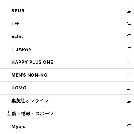
ウ
ン
ウ
し
SPUR
で
ド
ィ
い
新
開
ウ
ン
ウ
し
LEE
く
で
ド
ィ
い
新
開
ウ
ン
ウ
し
eclat
く
で
ド
ィ
い
新
開
ウ
ン
ウ
し
T JAPAN
く
で
ド
ィ
い
新
開
ウ
ン
ウ
し
HAPPY PLUS ONE
く
で
ド
ィ
い
新
開
ウ
ン
ウ
し
MEN'S NON-NO
く
で
ド
ィ
い
新
開
ウ
ン
ウ
し
UOMO
く
で
ド
ィ
い
新
開
ウ
ン
ウ
し
集英社オンライン
く
で
ド
ィ
い
新
開
ウ
ン
ウ
し
芸能・情報・スポーツ
く
で
ド
ィ
い
開
ウ
ン
ウ
Myojo
く
で
ド
ィ
新
開
ウ
ン
し