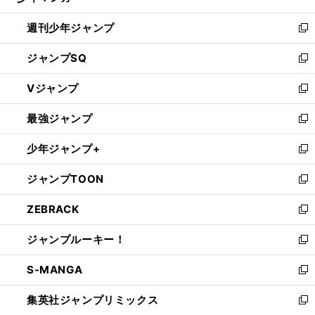
る
開
週刊少年ジャンプ
く
新
し
ジャンプSQ
い
新
ウ
し
Vジャンプ
ィ
い
新
ン
ウ
し
最強ジャンプ
ド
ィ
い
新
ウ
ン
ウ
し
少年ジャンプ+
で
ド
ィ
い
新
開
ウ
ン
ウ
し
ジャンプTOON
く
で
ド
ィ
い
新
開
ウ
ン
ウ
し
ZEBRACK
く
で
ド
ィ
い
新
開
ウ
ン
ウ
し
ジャンプルーキー！
く
で
ド
ィ
い
新
開
ウ
ン
ウ
し
S-MANGA
く
で
ド
ィ
い
新
開
ウ
ン
ウ
し
集英社ジャンプリミックス
く
で
ド
ィ
い
新
開