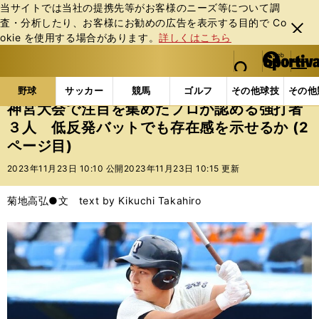
当サイトでは当社の提携先等がお客様のニーズ等について調
査・分析したり、お客様にお勧めの広告を表⽰する⽬的で Co
閉じ
okie を使⽤する場合があります。
詳しくはこちら
る
マイペ
web Sportiva (webスポルティーバ)
検索
メニュ
we
ー
野球の記事一覧
高校野球他
神宮大会で注目を集め
b
ジ
野球
サッカー
競馬
ゴルフ
その他球技
その他
ス
神宮大会で注目を集めたプロが認める強打者
ポ
３人 低反発バットでも存在感を示せるか (2
ル
ページ目)
テ
ィ
2023年11月23日 10:10 公開
2023年11月23日 10:15 更新
ー
バ
菊地高弘●文 text by Kikuchi Takahiro