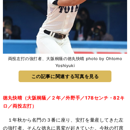
両投左打の強打者、大阪桐蔭の徳丸快晴 photo by Ohtomo
Yoshiyuki
この記事に関連する写真を見る
徳丸快晴（大阪桐蔭／２年／外野手／178センチ・82キ
ロ／両投左打）
１年秋から名門の３番に座り、安打を量産してきた左
の強打者。そんな徳丸に異変が起きていた。今秋の打席