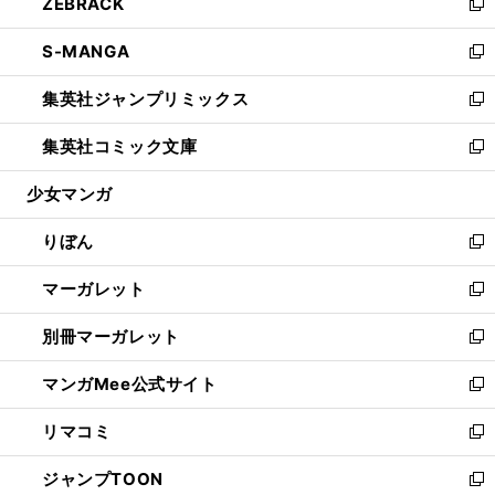
ZEBRACK
く
で
ド
ィ
い
新
開
ウ
ン
ウ
し
S-MANGA
く
で
ド
ィ
い
新
開
ウ
ン
ウ
し
集英社ジャンプリミックス
く
で
ド
ィ
い
新
開
ウ
ン
ウ
し
集英社コミック文庫
く
で
ド
ィ
い
新
開
ウ
ン
ウ
し
少女マンガ
く
で
ド
ィ
い
開
ウ
ン
ウ
りぼん
く
で
ド
ィ
新
開
ウ
ン
し
マーガレット
く
で
ド
い
新
開
ウ
ウ
し
別冊マーガレット
く
で
ィ
い
新
開
ン
ウ
し
マンガMee公式サイト
く
ド
ィ
い
新
ウ
ン
ウ
し
リマコミ
で
ド
ィ
い
新
開
ウ
ン
ウ
し
ジャンプTOON
く
で
ド
ィ
い
新