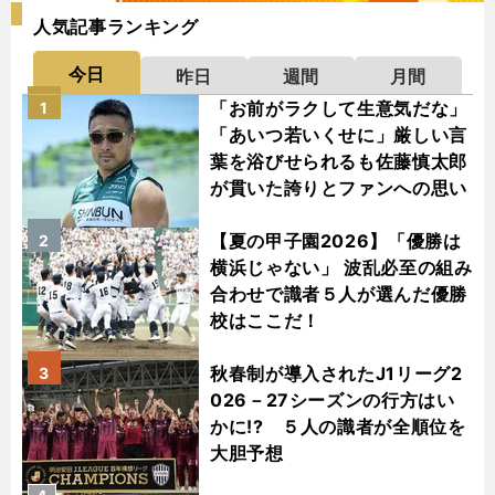
人気記事ランキング
今日
昨日
週間
月間
「お前がラクして生意気だな」
1
「あいつ若いくせに」厳しい言
葉を浴びせられるも佐藤慎太郎
が貫いた誇りとファンへの思い
【夏の甲子園2026】「優勝は
2
横浜じゃない」 波乱必至の組み
合わせで識者５人が選んだ優勝
校はここだ！
秋春制が導入されたJ1リーグ2
3
026－27シーズンの行方はい
かに!? ５人の識者が全順位を
大胆予想