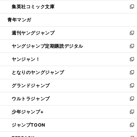
ウ
ン
ウ
し
集英社コミック文庫
く
で
ド
ィ
い
新
開
ウ
ン
ウ
し
青年マンガ
く
で
ド
ィ
い
開
ウ
ン
ウ
週刊ヤングジャンプ
く
で
ド
ィ
新
開
ウ
ン
し
ヤングジャンプ定期購読デジタル
く
で
ド
い
新
開
ウ
ウ
し
ヤンジャン！
く
で
ィ
い
新
開
ン
ウ
し
となりのヤングジャンプ
く
ド
ィ
い
新
ウ
ン
ウ
し
グランドジャンプ
で
ド
ィ
い
新
開
ウ
ン
ウ
し
ウルトラジャンプ
く
で
ド
ィ
い
新
開
ウ
ン
ウ
し
少年ジャンプ+
く
で
ド
ィ
い
新
開
ウ
ン
ウ
し
ジャンプTOON
く
で
ド
ィ
い
新
開
ウ
ン
ウ
し