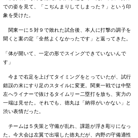
での姿を見て、「こぢんまりしてしまった？」という印
象を受けた。
関東一に５対９で敗れた試合後、本人に打撃の調子を
聞くと案の定「全然よくなかったです」と返ってきた。
「体が開いて、一定の形でスイングできていないんで
す」
今まで右足を上げてタイミングをとっていたが、試行
錯誤の末にすり足のスタイルに変更。関東一戦では中堅
左へライナーで抜けるタイムリー二塁打を放ち、実力の
一端は見せた。それでも、徳丸は「納得がいかない」と
渋い表情だった。
チームは５失策と守備が乱れ、課題が浮き彫りになっ
た。今大会は左翼で出場した徳丸だが、内野の守備適性