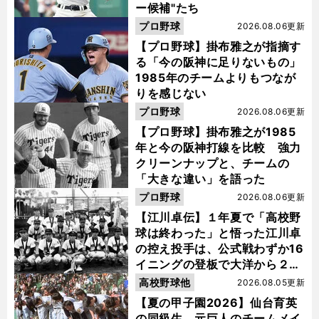
ー候補"たち
プロ野球
2026.08.06更新
【プロ野球】掛布雅之が指摘す
る「今の阪神に足りないもの」
1985年のチームよりもつなが
りを感じない
プロ野球
2026.08.06更新
【プロ野球】掛布雅之が1985
年と今の阪神打線を比較 強力
クリーンナップと、チームの
「大きな違い」を語った
プロ野球
2026.08.06更新
【江川卓伝】１年夏で「高校野
球は終わった」と悟った江川卓
の控え投手は、公式戦わずか16
イニングの登板で大洋から２位
指名を受けた
高校野球他
2026.08.05更新
【夏の甲子園2026】仙台育英
の同級生、元巨人のチームメイ