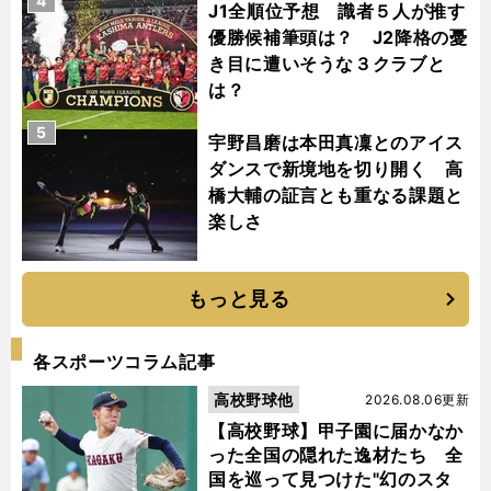
4
J1全順位予想 識者５人が推す
優勝候補筆頭は？ J2降格の憂
き目に遭いそうな３クラブと
は？
5
宇野昌磨は本田真凜とのアイス
ダンスで新境地を切り開く 高
橋大輔の証言とも重なる課題と
楽しさ
もっと見る
各スポーツコラム記事
高校野球他
2026.08.06更新
【高校野球】甲子園に届かなか
った全国の隠れた逸材たち 全
国を巡って見つけた"幻のスタ