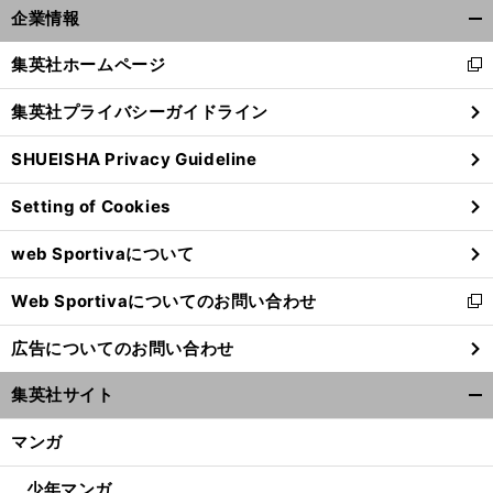
企業情報
開
く/
集英社ホームページ
新
閉
し
じ
集英社プライバシーガイドライン
い
る
ウ
SHUEISHA Privacy Guideline
ィ
ン
Setting of Cookies
ド
ウ
web Sportivaについて
で
開
Web Sportivaについてのお問い合わせ
く
新
し
広告についてのお問い合わせ
い
ウ
集英社サイト
ィ
開
ン
く/
マンガ
ド
閉
ウ
じ
少年マンガ
で