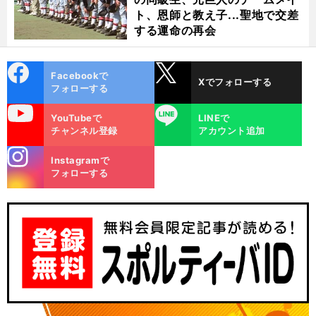
ト、恩師と教え子...聖地で交差
する運命の再会
cebo
X
Facebookで
Xでフォローする
ok
フォローする
uTube
LINE
YouTubeで
LINEで
チャンネル登録
アカウント追加
stagra
Instagramで
m
フォローする