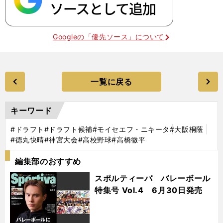
Googleの「優先ソース」について
一覧に戻る
キーワード
#ドラフト
#ドラフト候補
#モイセエフ・ニキータ
#大阪桐蔭
#徳丸快晴
#神宮大会
#高校野球
#高橋徹平
編集部のおすすめ
スポルティーバ バレーボール
特集号 Vol.4 6月30日発売