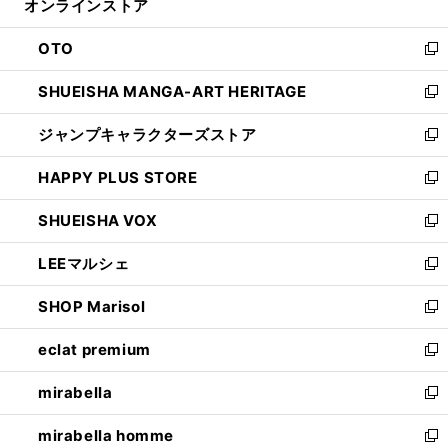
オンラインストア
く
ド
ィ
ウ
ン
OTO
で
ド
新
開
ウ
し
SHUEISHA MANGA-ART HERITAGE
く
で
い
新
開
ウ
し
ジャンプキャラクターズストア
く
ィ
い
新
ン
ウ
し
HAPPY PLUS STORE
ド
ィ
い
新
ウ
ン
ウ
し
SHUEISHA VOX
で
ド
ィ
い
新
開
ウ
ン
ウ
し
LEEマルシェ
く
で
ド
ィ
い
新
開
ウ
ン
ウ
し
SHOP Marisol
く
で
ド
ィ
い
新
開
ウ
ン
ウ
し
eclat premium
く
で
ド
ィ
い
新
開
ウ
ン
ウ
し
mirabella
く
で
ド
ィ
い
新
開
ウ
ン
ウ
し
mirabella homme
く
で
ド
ィ
い
新