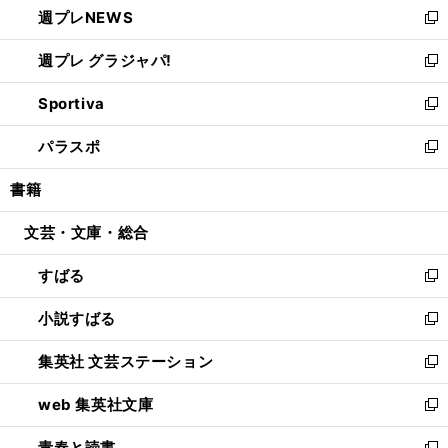
週プレNEWS
く
で
ド
い
新
開
ウ
ウ
し
週プレ グラジャパ!
く
で
ィ
い
新
開
ン
ウ
し
Sportiva
く
ド
ィ
い
新
ウ
ン
ウ
し
パラスポ
で
ド
ィ
い
新
開
ウ
ン
ウ
し
書籍
く
で
ド
ィ
い
開
ウ
ン
ウ
文芸・文庫・総合
く
で
ド
ィ
開
ウ
ン
すばる
く
で
ド
新
開
ウ
し
小説すばる
く
で
い
新
開
ウ
し
集英社 文芸ステーション
く
ィ
い
新
ン
ウ
し
web 集英社文庫
ド
ィ
い
新
ウ
ン
ウ
し
青春と読書
で