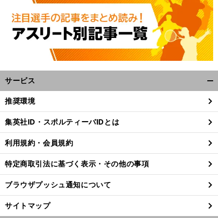
サービス
開
く/
推奨環境
閉
前
じ
へ
集英社ID・スポルティーバIDとは
る
利用規約・会員規約
特定商取引法に基づく表示・その他の事項
ブラウザプッシュ通知について
サイトマップ