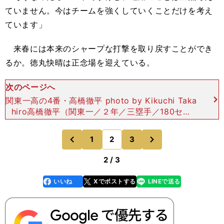
ていません。今はチームを強くしていくことだけを考え
ています」
来春には本来のシャープな打撃を取り戻すことができ
るか。徳丸快晴は正念場を迎えている。
次のページへ
関東一高の4番・高橋徹平 photo by Kikuchi Taka
hiro高橋徹平（関東一／２年／三塁手／180セン
チ・91キロ／右投右打） バッターボックスでも
三塁キャンバスでも、その異様なま
次
1
2
3
のページへ
のページへ
前
2 / 3
いいね
Xでポストする
LINEで送る
line
faceboo
x
k