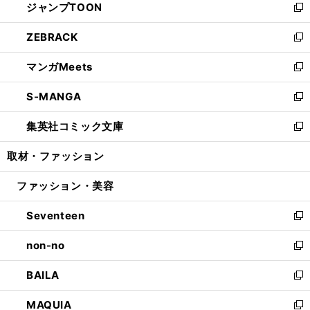
ジャンプTOON
く
で
ド
ィ
い
新
開
ウ
ン
ウ
し
ZEBRACK
く
で
ド
ィ
い
新
開
ウ
ン
ウ
し
マンガMeets
く
で
ド
ィ
い
新
開
ウ
ン
ウ
し
S-MANGA
く
で
ド
ィ
い
新
開
ウ
ン
ウ
し
集英社コミック文庫
く
で
ド
ィ
い
新
開
ウ
ン
ウ
し
取材・ファッション
く
で
ド
ィ
い
開
ウ
ン
ウ
ファッション・美容
く
で
ド
ィ
開
ウ
ン
Seventeen
く
で
ド
新
開
ウ
し
non-no
く
で
い
新
開
ウ
し
BAILA
く
ィ
い
新
ン
ウ
し
MAQUIA
ド
ィ
い
新