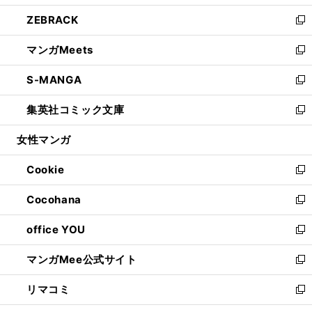
開
ウ
ン
ウ
し
ZEBRACK
く
で
ド
ィ
い
新
開
ウ
ン
ウ
し
マンガMeets
く
で
ド
ィ
い
新
開
ウ
ン
ウ
し
S-MANGA
く
で
ド
ィ
い
新
開
ウ
ン
ウ
し
集英社コミック文庫
く
で
ド
ィ
い
新
開
ウ
ン
ウ
し
女性マンガ
く
で
ド
ィ
い
開
ウ
ン
ウ
Cookie
く
で
ド
ィ
新
開
ウ
ン
し
Cocohana
く
で
ド
い
新
開
ウ
ウ
し
office YOU
く
で
ィ
い
新
開
ン
ウ
し
マンガMee公式サイト
く
ド
ィ
い
新
ウ
ン
ウ
し
リマコミ
で
ド
ィ
い
新
開
ウ
ン
ウ
し