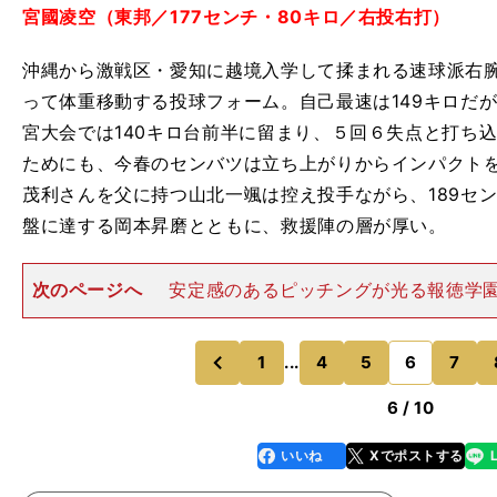
宮國凌空（東邦／177センチ・80キロ／右投右打）
沖縄から激戦区・愛知に越境入学して揉まれる速球派右
って体重移動する投球フォーム。自己最速は149キロだ
宮大会では140キロ台前半に留まり、５回６失点と打ち
ためにも、今春のセンバツは立ち上がりからインパクト
茂利さんを父に持つ山北一颯は控え投手ながら、189セン
盤に達する岡本昇磨とともに、救援陣の層が厚い。
次のページへ
安定感のあるピッチングが光る報徳学
田智矢（報徳学園／187センチ・82キロ／右投右打）大
う大型右腕。身長187センチの長身ながらバランスのい
で、指にかかった
1
...
4
5
6
7
のページへ
のページへ
前
6 / 10
いいね
Xでポストする
line
faceboo
x
k