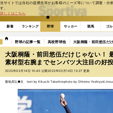
当サイトでは当社の提携先等がお客様のニーズ等について調査・分析し
web Sportiva (webスポルティーバ)
す。
詳しくはこちら
新着
ランキング
野球
サッカー
競馬
ゴル
we
野球の記事一覧
高校野球他
大阪桐蔭・前田悠伍だけ
b
ス
大阪桐蔭・前田悠伍だけじゃない！ 最
ポ
ル
素材型右腕までセンバツ大注目の好投手
テ
2023年03月14日 10:40 公開
2023年03月14日 13:27 更新
ィ
ー
バ
菊地高弘●文 text by Kikuchi Takahiro
photo by Ohtomo Yoshiyuki,Inou