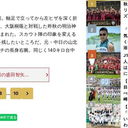
秋
1
リ
ズ
腕。軸足で立ってから左ヒザを深く折
が、大阪桐蔭と対戦した昨秋の明治神
を
「
2
込まれた。スカウト陣の印象を変える
気
を残したいところだ。元・中日の山北
く
浴
チの長身右腕。同じく140キロ台中
太
J
3
ァ
人
は
に
園の盛田智矢盛
4
と
器のムードが漂
【
い投球フォーム
目
次
8
...
10
べ
崎
5
「
【
て
「
LINEで送る
い
わ