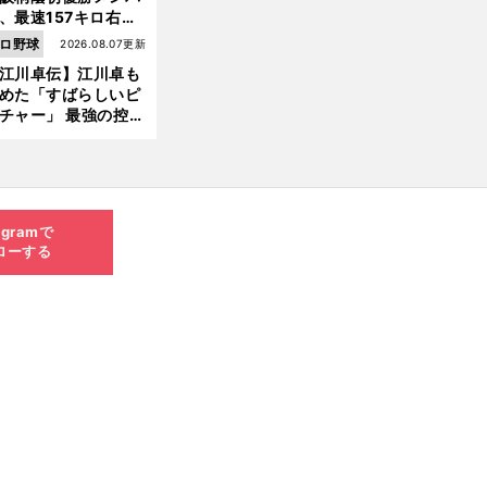
、最速157キロ右
、平成初完封＆初本
ロ野球
2026.08.07更新
打... 指揮官たちの知
江川卓伝】江川卓も
れざる現役時代
めた「すばらしいピ
チャー」 最強の控え
手・大橋康延はいか
して高校３年間を過
したのか
agramで
ローする