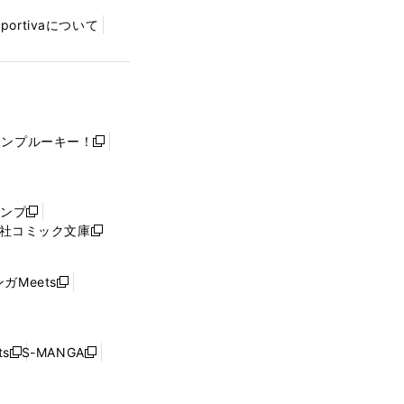
Sportivaについて
ャンプルーキー！
新
し
い
ウ
ャンプ
新
ィ
社コミック文庫
し
新
ン
い
し
ド
ウ
い
ウ
ガMeets
新
ィ
ウ
で
し
ン
ィ
開
い
ド
ン
く
ウ
ウ
ド
s
S-MANGA
新
新
ィ
で
ウ
し
し
ン
開
で
い
い
ド