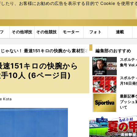
たり、お客様にお勧めの広告を表⽰する⽬的で Cookie を使⽤す
フ
その他球技
その他競技
モーター
フォト
連載
じゃない！ 最速151キロの快腕から素材型右腕までセンバツ大注目の
編集部のおすすめ
スポルテ
速151キロの快腕から
集号 Vol
10人 (6ページ目)
スポルテ
月16日発
最新記事
e Kota
プッシュ
いて