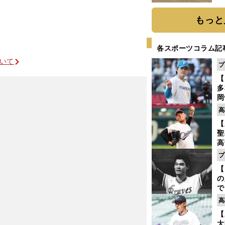
だ
もっと
各スポーツコラム記
ついて
プ
【
多
岡
ハ
高
バ
【
聖
高
る
プ
ト
【
く
の
で
い
高
サ
【
浩
大