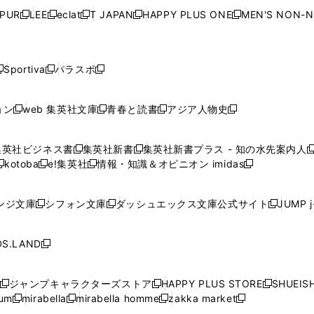
開
く
開
く
開
く
開
ウ
ウ
ウ
ウ
ウ
ウ
ウ
ウ
ウ
PUR
LEE
eclat
T JAPAN
HAPPY PLUS ONE
MEN'S NON-
く
く
く
く
新
新
新
新
新
ィ
ィ
ィ
ィ
で
で
で
で
で
し
し
し
し
し
ン
ン
ン
ン
開
開
開
開
開
い
い
い
い
い
ド
ド
ド
ド
く
く
く
く
く
ウ
ウ
ウ
ウ
ウ
ウ
ウ
ウ
ウ
Sportiva
パラスポ
新
新
ィ
ィ
ィ
ィ
ィ
で
で
で
で
し
し
し
ン
ン
ン
ン
ン
開
開
開
開
い
い
い
ド
ド
ド
ド
ド
ョン
web 集英社文庫
青春と読書
アジア人物史
く
く
く
く
新
新
新
新
ウ
ウ
ウ
ウ
ウ
ウ
ウ
ウ
し
し
し
し
ィ
ィ
ィ
で
で
で
で
で
い
い
い
い
ン
ン
ン
集英社ビジネス書
集英社新書
集英社新書プラス - 知の水先案内人
開
開
開
開
開
新
新
新
ウ
ウ
ウ
ウ
ド
ド
ド
kotoba
e!集英社
情報・知識＆オピニオン imidas
く
く
く
く
く
新
し
新
し
新
ィ
ィ
ィ
ィ
ウ
ウ
ウ
し
し
い
し
い
し
ン
ン
ン
ン
で
で
で
い
い
ウ
い
ウ
い
ド
ド
ド
ド
ンジ文庫
シフォン文庫
ダッシュエックス文庫公式サイト
JUMP 
開
開
開
新
新
新
ウ
ウ
ィ
ウ
ィ
ウ
ウ
ウ
ウ
ウ
く
く
く
し
し
し
ィ
ィ
ン
ィ
ン
ィ
で
で
で
で
い
い
い
ン
ン
ド
ン
ド
ン
S.LAND
開
開
開
開
新
ウ
ウ
ウ
ド
ド
ウ
ド
ウ
ド
く
く
く
く
し
ィ
ィ
ィ
ウ
ウ
で
ウ
で
ウ
い
ン
ン
ン
ジャンプキャラクターズストア
HAPPY PLUS STORE
SHUEIS
で
で
開
で
開
で
新
新
新
ウ
ド
ド
ド
ium
mirabella
mirabella homme
zakka market
開
開
く
開
く
開
し
新
新
新
し
新
し
ィ
ウ
ウ
ウ
く
く
く
く