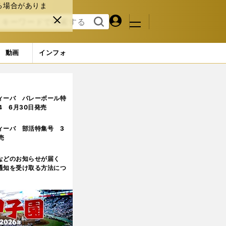
る場合がありま
マイペ
閉じ
検索
メニュ
ー
る
す
ジ
る
動画
インフォ
好投手10人
6ページ目
ィーバ バレーボール特
.4 6月30日発売
ィーバ 部活特集号 3
売
などのお知らせが届く
通知を受け取る方法につ