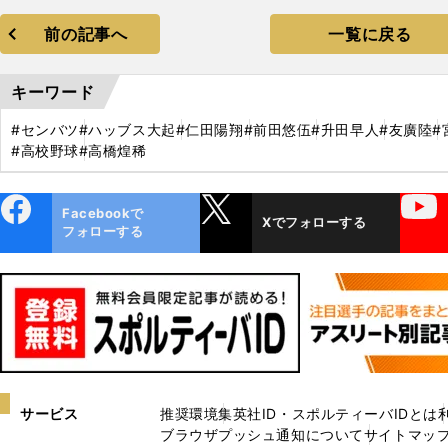
前の記事へ
一覧に戻る
キーワード
#センバツ
#ハッブス大起
#仁田陽翔
#前田悠伍
#升田早人
#友廣陸
#
#高校野球
#高橋煌稀
ebo
X
YouTube
Facebookで
Xでフォローする
ok
フォローする
サービス
推奨環境
集英社ID・スポルティーバIDとは
ブラウザプッシュ通知について
サイトマッ