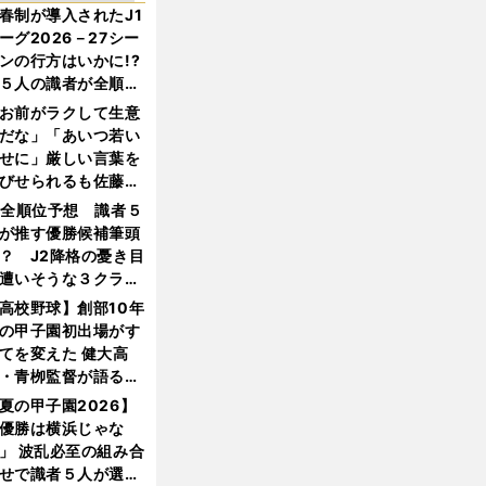
春制が導入されたJ1
ーグ2026－27シー
ンの行方はいかに!?
５人の識者が全順位
大胆予想
お前がラクして生意
だな」「あいつ若い
せに」厳しい言葉を
びせられるも佐藤慎
郎が貫いた誇りとフ
1全順位予想 識者５
ンへの思い
が推す優勝候補筆頭
？ J2降格の憂き目
遭いそうな３クラブ
は？
高校野球】創部10年
の甲子園初出場がす
てを変えた 健大高
・青栁監督が語る
機動破壊」はこうし
夏の甲子園2026】
生まれた
優勝は横浜じゃな
」 波乱必至の組み合
せで識者５人が選ん