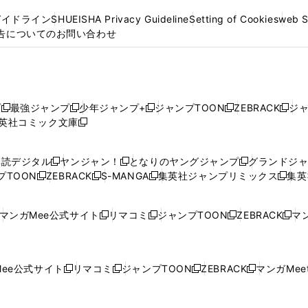
ガイドライン
SHUEISHA Privacy Guideline
Setting of Cookies
web 
告についてのお問い合わせ
プ
最強ジャンプ
少年ジャンプ+
ジャンプTOON
ZEBRACK
ジ
新
新
新
新
新
英社コミック文庫
し
新
し
し
し
し
い
い
し
い
い
い
ウ
ウ
い
ウ
ウ
ウ
購読デジタル
ヤンジャン！
となりのヤングジャンプ
グランドジ
新
新
新
ィ
ィ
ウ
ィ
ィ
ィ
プTOON
ZEBRACK
S-MANGA
集英社ジャンプリミックス
集英
新
し
新
し
新
し
新
ン
ン
ィ
ン
ン
ン
し
い
し
い
し
い
し
ド
ド
ン
ド
ド
ド
い
ウ
い
ウ
い
ウ
い
ウ
ウ
ド
ウ
ウ
ウ
マンガMee公式サイト
リマコミ
ジャンプTOON
ZEBRACK
マン
新
新
新
新
ウ
ィ
ウ
ィ
ウ
ィ
ウ
で
で
ウ
で
で
で
し
し
し
し
し
ィ
ン
ィ
ン
ィ
ン
ィ
開
開
で
開
開
開
い
い
い
い
い
ン
ド
ン
ド
ン
ド
ン
く
く
開
く
く
く
ウ
ウ
ウ
ウ
ウ
ド
ウ
ド
ウ
ド
ウ
ド
ee公式サイト
リマコミ
ジャンプTOON
ZEBRACK
マンガMeet
く
新
新
新
新
ィ
ィ
ィ
ィ
ィ
ウ
で
ウ
で
ウ
で
ウ
し
し
し
し
ン
ン
ン
ン
ン
で
開
で
開
で
開
で
い
い
い
い
ド
ド
ド
ド
ド