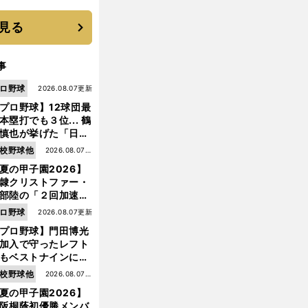
優勝校はここだ！
見る
事
ロ野球
2026.08.07更新
プロ野球】12球団最
本塁打でも３位... 鶴
慎也が挙げた「日本
ムの誤算」とソフト
校野球他
2026.08.07更
ンク追撃のカギ
夏の甲子園2026】
新
隷クリストファー・
部陸の「２回加速す
」規格外のストレー
ロ野球
2026.08.07更新
 それでもプロではな
前
プロ野球】門田博光
へ
大学進学を選ぶ理由
加入で守ったレフト
もベストナインに輝
た石嶺和彦 「サッ
校野球他
2026.08.07更
」という愛称は松永
夏の甲子園2026】
新
美がきっかけ？
阪桐蔭初優勝メンバ