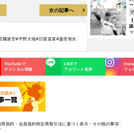
ー
次の記事へ
腕
プ
塁
【
ら
認
ッ
投
宮國凌空
#平野大地
#日當直喜
#盛田智矢
に
ご
Instagra
LINE
YouTubeで
LINEで
Inst
m
チャンネル登録
アカウント追加
フォ
利用規約・会員規約
特定商取引法に基づく表示・その他の事項
プ