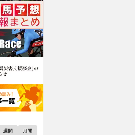
週間
月間