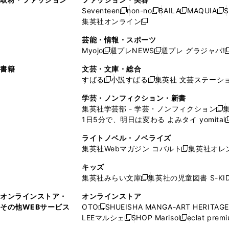
開
く
開
ウ
い
ウ
ウ
ウ
ド
ウ
ド
Seventeen
non-no
BAILA
MAQUIA
S
く
く
新
新
新
新
ィ
ウ
ィ
ィ
で
ウ
で
ウ
集英社オンライン
し
新
し
し
し
ン
ィ
ン
ン
開
で
開
で
い
し
い
い
い
ド
ン
ド
ド
芸能・情報・スポーツ
く
開
く
開
ウ
い
ウ
ウ
ウ
ウ
ド
ウ
ウ
Myojo
週プレNEWS
週プレ グラジャパ!
く
く
新
新
新
ィ
ウ
ィ
ィ
ィ
で
ウ
で
で
し
し
ン
ィ
ン
ン
ン
書籍
文芸・文庫・総合
開
で
開
開
い
い
ド
ン
ド
ド
ド
すばる
小説すばる
集英社 文芸ステーシ
く
開
く
く
新
新
ウ
ウ
ウ
ド
ウ
ウ
ウ
く
し
し
ィ
ィ
学芸・ノンフィクション・新書
で
ウ
で
で
で
い
い
ン
ン
集英社学芸部 - 学芸・ノンフィクション
開
で
開
開
開
新
ウ
ウ
ド
ド
1日5分で、明日は変わる よみタイ yomitai
く
開
く
く
く
し
新
ィ
ィ
ウ
ウ
く
い
ン
ン
ライトノベル・ノベライズ
で
で
ウ
ド
ド
集英社Webマガジン コバルト
集英社オレ
開
開
新
ィ
ウ
ウ
く
く
し
ン
キッズ
で
で
い
ド
集英社みらい文庫
集英社の児童図書 S-KID
開
開
新
ウ
ウ
く
く
し
ィ
オンラインストア・
オンラインストア
で
い
ン
その他WEBサービス
OTO
SHUEISHA MANGA-ART HERITAGE
開
新
ウ
ド
LEEマルシェ
SHOP Marisol
eclat prem
く
し
新
新
ィ
ウ