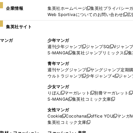
企業情報
集英社ホームページ
集英社プライバシー
新
Web Sportivaについてのお問い合わせ
広
し
新
い
し
集英社サイト
ウ
い
ィ
ウ
マンガ
少年マンガ
ン
ィ
週刊少年ジャンプ
ジャンプSQ
Vジャン
ド
ン
新
新
S-MANGA
集英社ジャンプリミックス
集
ウ
ド
新
し
し
新
で
ウ
し
い
い
し
青年マンガ
開
で
い
ウ
ウ
い
週刊ヤングジャンプ
ヤングジャンプ定期
新
く
開
ウ
ィ
ィ
ウ
ウルトラジャンプ
少年ジャンプ+
ジャン
新
し
新
く
ィ
ン
ン
ィ
し
い
し
ン
ド
ド
ン
少女マンガ
い
ウ
い
ド
ウ
ウ
ド
りぼん
マーガレット
別冊マーガレット
新
新
新
ウ
ィ
ウ
ウ
で
で
ウ
S-MANGA
集英社コミック文庫
し
新
し
新
ィ
ン
ィ
で
開
開
で
い
し
い
し
ン
ド
ン
女性マンガ
開
く
く
開
ウ
い
ウ
い
ド
ウ
ド
Cookie
Cocohana
office YOU
マンガM
く
く
新
新
新
ィ
ウ
ィ
ウ
ウ
で
ウ
集英社コミック文庫
し
新
し
し
ン
ィ
ン
ィ
で
開
で
い
し
い
い
ド
ン
ド
ン
取材・ファッション
ファッション・美容