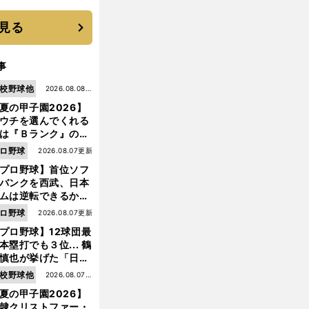
 それでもプロではな
大学進学を選ぶ理由
見る
事
校野球他
2026.08.08更
夏の甲子園2026】
新
ウチを選んでくれる
は『Ｂランク』の選
たち」 八幡商が15
ロ野球
2026.08.07更新
ぶり甲子園をつかん
プロ野球】首位ソフ
"名門復活"の舞台裏
バンクを西武、日本
ムは逆転できるか？
鶴岡慎也が挙げる終
ロ野球
2026.08.07更新
前
戦のキーマン３人
へ
プロ野球】12球団最
本塁打でも３位... 鶴
慎也が挙げた「日本
ムの誤算」とソフト
校野球他
2026.08.07更
ンク追撃のカギ
夏の甲子園2026】
新
隷クリストファー・