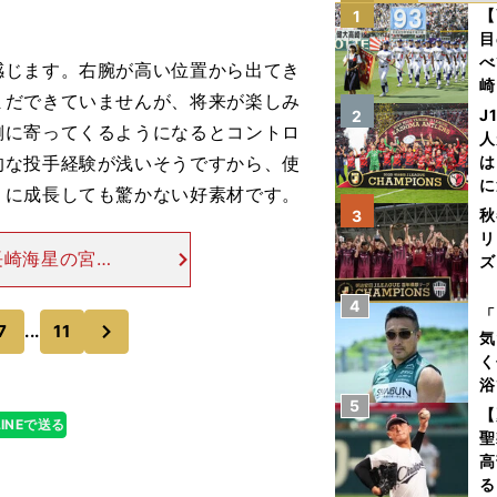
【
1
目
べ
感じます。右腕が高い位置から出てき
崎
まだできていませんが、将来が楽しみ
「
J
2
側に寄ってくるようになるとコントロ
て
人
的な投手経験が浅いそうですから、使
は
に
うに成長しても驚かない好素材です。
と
秋
3
リ
長崎海星の宮原
ズ
）田中晴也くん
体の大きさと強
4
を
「
次
7
...
11
気
く
浴
5
太
【
LINEで送る
ァ
聖
高
る