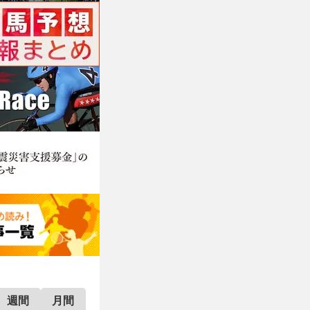
週間
月間