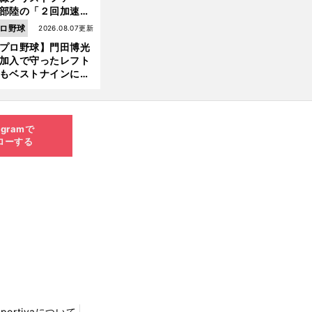
部陸の「２回加速す
」規格外のストレー
ロ野球
2026.08.07更新
 それでもプロではな
プロ野球】門田博光
大学進学を選ぶ理由
加入で守ったレフト
もベストナインに輝
た石嶺和彦 「サッ
」という愛称は松永
美がきっかけ？
agramで
ローする
Sportivaについて