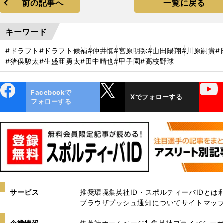
前の記事へ
一覧に戻る
キーワード
#ドラフト
#ドラフト候補
#仲井慎
#宮原明弥
#山田陽翔
#川原嗣貴
#
#猪俣駿太
#生盛亜勇太
#田中晴也
#甲子園
#高校野球
ebo
X
YouTube
Facebookで
Xでフォローする
ok
フォローする
サービス
推奨環境
集英社ID・スポルティーバIDとは
ブラウザプッシュ通知について
サイトマッ
企業情報
集英社ホームページ
集英社プライバシー