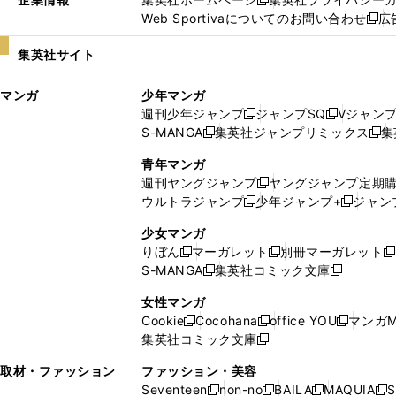
新
Web Sportivaについてのお問い合わせ
広
し
新
い
し
集英社サイト
ウ
い
ィ
ウ
マンガ
少年マンガ
ン
ィ
週刊少年ジャンプ
ジャンプSQ
Vジャン
ド
ン
新
新
S-MANGA
集英社ジャンプリミックス
集
ウ
ド
新
し
し
新
で
ウ
し
い
い
し
青年マンガ
開
で
い
ウ
ウ
い
週刊ヤングジャンプ
ヤングジャンプ定期
新
く
開
ウ
ィ
ィ
ウ
ウルトラジャンプ
少年ジャンプ+
ジャン
新
し
新
く
ィ
ン
ン
ィ
し
い
し
ン
ド
ド
ン
少女マンガ
い
ウ
い
ド
ウ
ウ
ド
りぼん
マーガレット
別冊マーガレット
新
新
新
ウ
ィ
ウ
ウ
で
で
ウ
S-MANGA
集英社コミック文庫
し
新
し
新
ィ
ン
ィ
で
開
開
で
い
し
い
し
ン
ド
ン
女性マンガ
開
く
く
開
ウ
い
ウ
い
ド
ウ
ド
Cookie
Cocohana
office YOU
マンガM
く
く
新
新
新
ィ
ウ
ィ
ウ
ウ
で
ウ
集英社コミック文庫
し
新
し
し
ン
ィ
ン
ィ
で
開
で
い
し
い
い
ド
ン
ド
ン
取材・ファッション
ファッション・美容
開
く
開
ウ
い
ウ
ウ
ウ
ド
ウ
ド
Seventeen
non-no
BAILA
MAQUIA
S
く
く
新
新
新
新