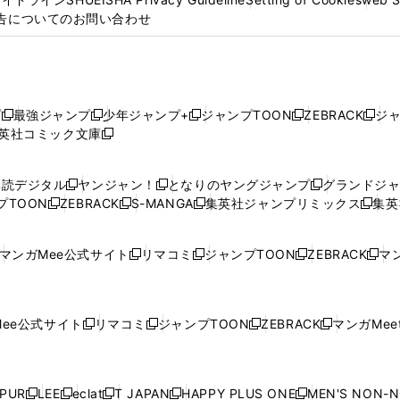
告についてのお問い合わせ
プ
最強ジャンプ
少年ジャンプ+
ジャンプTOON
ZEBRACK
ジ
新
新
新
新
新
英社コミック文庫
し
新
し
し
し
し
い
い
し
い
い
い
ウ
ウ
い
ウ
ウ
ウ
購読デジタル
ヤンジャン！
となりのヤングジャンプ
グランドジ
新
新
新
ィ
ィ
ウ
ィ
ィ
ィ
プTOON
ZEBRACK
S-MANGA
集英社ジャンプリミックス
集英
新
し
新
し
新
し
新
ン
ン
ィ
ン
ン
ン
し
い
し
い
し
い
し
ド
ド
ン
ド
ド
ド
い
ウ
い
ウ
い
ウ
い
ウ
ウ
ド
ウ
ウ
ウ
マンガMee公式サイト
リマコミ
ジャンプTOON
ZEBRACK
マン
新
新
新
新
ウ
ィ
ウ
ィ
ウ
ィ
ウ
で
で
ウ
で
で
で
し
し
し
し
し
ィ
ン
ィ
ン
ィ
ン
ィ
開
開
で
開
開
開
い
い
い
い
い
ン
ド
ン
ド
ン
ド
ン
く
く
開
く
く
く
ウ
ウ
ウ
ウ
ウ
ド
ウ
ド
ウ
ド
ウ
ド
ee公式サイト
リマコミ
ジャンプTOON
ZEBRACK
マンガMeet
く
新
新
新
新
ィ
ィ
ィ
ィ
ィ
ウ
で
ウ
で
ウ
で
ウ
し
し
し
し
ン
ン
ン
ン
ン
で
開
で
開
で
開
で
い
い
い
い
ド
ド
ド
ド
ド
開
く
開
く
開
く
開
ウ
ウ
ウ
ウ
ウ
ウ
ウ
ウ
ウ
PUR
LEE
eclat
T JAPAN
HAPPY PLUS ONE
MEN'S NON-
く
く
く
く
新
新
新
新
新