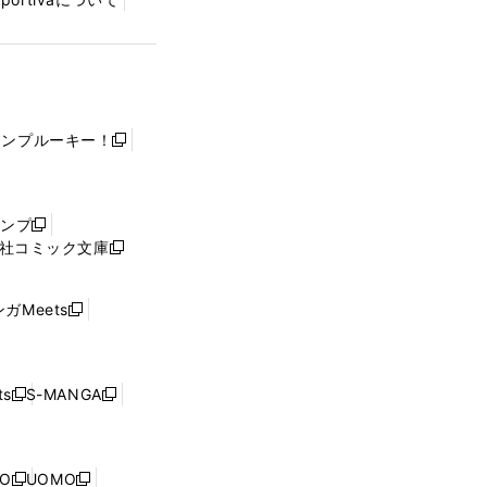
ャンプルーキー！
新
し
い
ウ
ャンプ
新
ィ
社コミック文庫
し
新
ン
い
し
ド
ウ
い
ウ
ガMeets
新
ィ
ウ
で
し
ン
ィ
開
い
ド
ン
く
ウ
ウ
ド
s
S-MANGA
新
新
ィ
で
ウ
し
し
ン
開
で
い
い
ド
く
開
ウ
ウ
ウ
NO
UOMO
く
新
新