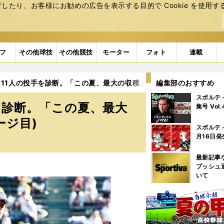
たり、お客様にお勧めの広告を表⽰する⽬的で Cookie を使⽤す
フ
その他球技
その他競技
モーター
フォト
連載
11人の投手を診断。「この夏、最大の収穫」とほれ込んだ逸材は？
編集部のおすすめ
スポルテ
を診断。「この夏、最大
集号 Vol
ージ目)
スポルテ
月16日発
最新記事
プッシュ
いて