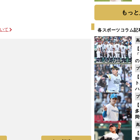
ト
く
もっと
ついて
各スポーツコラム記
高
【
「
の
手
プ
年
【
だ
ト
ハ
プ
盤
【
多
岡
ハ
高
バ
【
聖