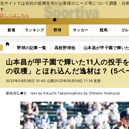
当サイトでは当社の提携先等がお客様のニーズ等について調査・分析し
web Sportiva (webスポルティーバ)
す。
詳しくはこちら
新着
ランキング
野球
サッカー
競馬
ゴル
we
野球の記事一覧
高校野球他
山本昌が甲子園で輝いた
b
ス
山本昌が甲子園で輝いた11人の投手
ポ
ル
の収穫」とほれ込んだ逸材は？ (5ペ
テ
2022年09月08日 10:40 公開
2022年09月08日 11:18 更新
ィ
ー
バ
菊地高弘●文 text by Kikuchi Takahiro
photo by Ohtomo Yoshiyuki