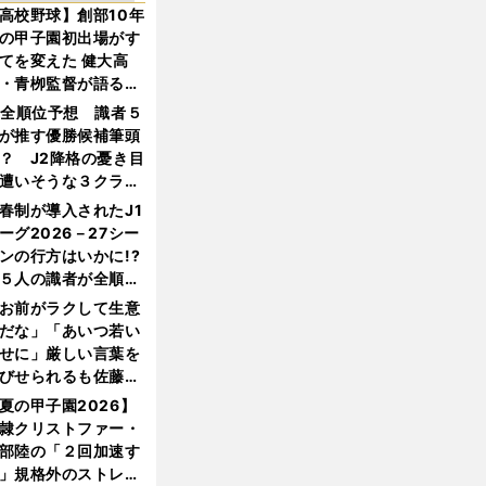
高校野球】創部10年
の甲子園初出場がす
てを変えた 健大高
・青栁監督が語る
機動破壊」はこうし
1全順位予想 識者５
生まれた
が推す優勝候補筆頭
？ J2降格の憂き目
遭いそうな３クラブ
は？
春制が導入されたJ1
ーグ2026－27シー
ンの行方はいかに!?
５人の識者が全順位
大胆予想
お前がラクして生意
だな」「あいつ若い
せに」厳しい言葉を
びせられるも佐藤慎
郎が貫いた誇りとフ
夏の甲子園2026】
ンへの思い
隷クリストファー・
部陸の「２回加速す
」規格外のストレー