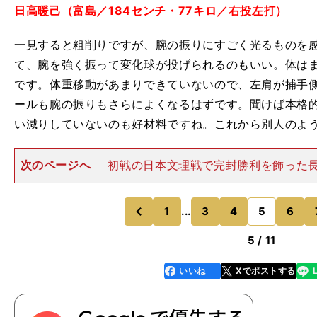
日高暖己（富島／184センチ・77キロ／右投左打）
一見すると粗削りですが、腕の振りにすごく光るものを
て、腕を強く振って変化球が投げられるのもいい。体は
です。体重移動があまりできていないので、左肩が捕手
ールも腕の振りもさらによくなるはずです。聞けば本格
い減りしていないのも好材料ですね。これから別人のよ
次のページへ
初戦の日本文理戦で完封勝利を飾った
明弥宮原明弥（海星／182センチ・90キロ／右投右打
（日本文理）と投げ合って完封した試合を見ましたが、
さ、さらに器用に変化
1
...
3
4
5
6
のページへ
のページへ
前
5 / 11
いいね
Xでポストする
line
faceboo
x
k