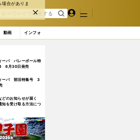
る場合がありま
マイペ
閉じ
検索
メニュ
ー
る
す
ジ
る
動画
インフォ
5ページ目
ィーバ バレーボール特
.4 6月30日発売
ィーバ 部活特集号 3
売
などのお知らせが届く
通知を受け取る方法につ