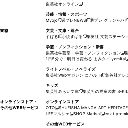
ィ
ウ
ィ
ィ
で
ウ
で
ウ
集英社オンライン
し
新
し
し
し
ン
ィ
ン
ン
開
で
開
で
い
し
い
い
い
ド
ン
ド
ド
芸能・情報・スポーツ
く
開
く
開
ウ
い
ウ
ウ
ウ
ウ
ド
ウ
ウ
Myojo
週プレNEWS
週プレ グラジャパ!
く
く
新
新
新
ィ
ウ
ィ
ィ
ィ
で
ウ
で
で
し
し
ン
ィ
ン
ン
ン
書籍
文芸・文庫・総合
開
で
開
開
い
い
ド
ン
ド
ド
ド
すばる
小説すばる
集英社 文芸ステーシ
く
開
く
く
新
新
ウ
ウ
ウ
ド
ウ
ウ
ウ
く
し
し
ィ
ィ
学芸・ノンフィクション・新書
で
ウ
で
で
で
い
い
ン
ン
集英社学芸部 - 学芸・ノンフィクション
開
で
開
開
開
新
ウ
ウ
ド
ド
1日5分で、明日は変わる よみタイ yomitai
く
開
く
く
く
し
新
ィ
ィ
ウ
ウ
く
い
ン
ン
ライトノベル・ノベライズ
で
で
ウ
ド
ド
集英社Webマガジン コバルト
集英社オレ
開
開
新
ィ
ウ
ウ
く
く
し
ン
キッズ
で
で
い
ド
集英社みらい文庫
集英社の児童図書 S-KID
開
開
新
ウ
ウ
く
く
し
ィ
オンラインストア・
オンラインストア
で
い
ン
その他WEBサービス
OTO
SHUEISHA MANGA-ART HERITAGE
開
新
ウ
ド
LEEマルシェ
SHOP Marisol
eclat prem
く
し
新
新
ィ
ウ
い
し
し
ン
その他WEBサービス
で
ウ
い
い