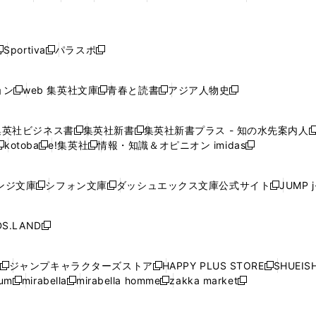
ィ
ィ
ィ
ィ
で
で
で
で
で
し
し
し
し
し
ン
ン
ン
ン
開
開
開
開
開
い
い
い
い
い
ド
ド
ド
ド
く
く
く
く
く
ウ
ウ
ウ
ウ
ウ
ウ
ウ
ウ
ウ
Sportiva
パラスポ
新
新
ィ
ィ
ィ
ィ
ィ
で
で
で
で
し
し
し
ン
ン
ン
ン
ン
開
開
開
開
い
い
い
ド
ド
ド
ド
ド
ョン
web 集英社文庫
青春と読書
アジア人物史
く
く
く
く
新
新
新
新
ウ
ウ
ウ
ウ
ウ
ウ
ウ
ウ
し
し
し
し
ィ
ィ
ィ
で
で
で
で
で
い
い
い
い
ン
ン
ン
集英社ビジネス書
集英社新書
集英社新書プラス - 知の水先案内人
開
開
開
開
開
新
新
新
ウ
ウ
ウ
ウ
ド
ド
ド
kotoba
e!集英社
情報・知識＆オピニオン imidas
く
く
く
く
く
新
し
新
し
新
ィ
ィ
ィ
ィ
ウ
ウ
ウ
し
し
い
し
い
し
ン
ン
ン
ン
で
で
で
い
い
ウ
い
ウ
い
ド
ド
ド
ド
ンジ文庫
シフォン文庫
ダッシュエックス文庫公式サイト
JUMP 
開
開
開
新
新
新
ウ
ウ
ィ
ウ
ィ
ウ
ウ
ウ
ウ
ウ
く
く
く
し
し
し
ィ
ィ
ン
ィ
ン
ィ
で
で
で
で
い
い
い
ン
ン
ド
ン
ド
ン
S.LAND
開
開
開
開
新
ウ
ウ
ウ
ド
ド
ウ
ド
ウ
ド
く
く
く
く
し
ィ
ィ
ィ
ウ
ウ
で
ウ
で
ウ
い
ン
ン
ン
ジャンプキャラクターズストア
HAPPY PLUS STORE
SHUEIS
で
で
開
で
開
で
新
新
新
ウ
ド
ド
ド
ium
mirabella
mirabella homme
zakka market
開
開
く
開
く
開
し
新
新
新
し
新
し
ィ
ウ
ウ
ウ
く
く
く
く
い
し
し
い
し
し
い
ン
で
で
で
ウ
い
い
ウ
い
い
ウ