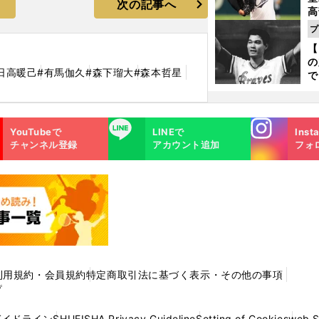
次の記事へ
高
る
プ
ト
【
く
の
日高暖己
#有馬伽久
#森下瑠大
#森本哲星
で
い
サ
浩
Instagra
LINE
YouTubeで
LINEで
Inst
m
チャンネル登録
アカウント追加
フォ
利用規約・会員規約
特定商取引法に基づく表示・その他の事項
プ
ガイドライン
SHUEISHA Privacy Guideline
Setting of Cookies
web 