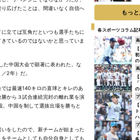
球
繰り広げたことは、間違いなく自信へ
もっと
各スポーツコラム記
ドに立てば互角だといつも選手たちに
てきているのではないかと思っていま
高
【
初
の
した中国大会で顕著に表われた。な
2
高
だ
／2年）だ。
【
底
「
では最速140キロの直球とキレのあ
の
手
決勝から３試合連続完封の離れ業を演
プ
年
【
投。中国を制して選抜出場を勝ちと
だ
ト
ハ
プ
盤
思いをしたので、新チームが始まった
【
とをチームとしても自分自身としても
多