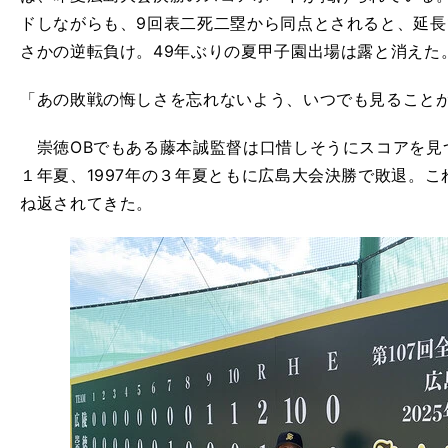
ドしながらも、9回表二死二塁から同点とされると、延長
さかの逆転負け。49年ぶりの夏甲子園出場は露と消えた
「あの敗戦の悔しさを忘れないよう、いつでも見ること
崇徳OBでもある藤本誠監督は口惜しそうにスコアを見つ
１年夏、1997年の３年夏ともに広島大会決勝で敗退。
ね返されてきた。