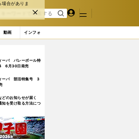
る場合がありま
マイペ
閉じ
検索
メニュ
ー
る
す
ジ
る
動画
インフォ
んだ悔しさと拾い続けた運
ィーバ バレーボール特
.4 6月30日発売
ィーバ 部活特集号 3
売
などのお知らせが届く
通知を受け取る方法につ