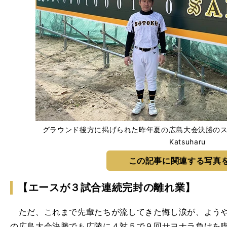
グラウンド後方に掲げられた昨年夏の広島大会決勝のスコアボー
Katsuharu
この記事に関連する写真
【エースが３試合連続完封の離れ業】
ただ、これまで先輩たちが流してきた悔し涙が、ようや
の広島大会決勝でも広陵に４対５で９回サヨナラ負けを