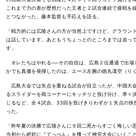
これまで力の差が歴然だった王者と２試合連続で接戦を
とつながった。藤本監督も手応えを語る。
「戦力的には広陵さんの方が当然上ですけど、グラウン
は話しています。あともうちょっとのところまでは迫っ
す」
オレたちはやれる──その自信は、広島２位通過で出場
かでも真価を発揮したのは、エース左腕の徳丸凜空（りく
広島大会では失点を重ねる試合が目立ったが、中国大会
るスライダーを両コーナーにキッチリと投げ分け、準々
じるなど、全４試合、33回を投げきりわずか１失点の快
った。
「昨年夏の決勝で広陵さんに９回二死からすごく悔しい
当初から絶対に『てっぺん』を獲って神宮大会にいくこ