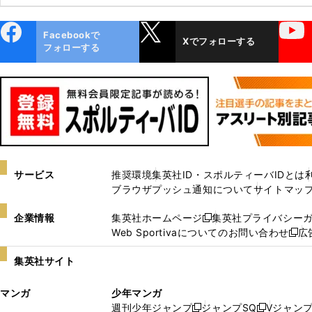
ebo
X
YouTube
Facebookで
Xでフォローする
ok
フォローする
サービス
推奨環境
集英社ID・スポルティーバIDとは
ブラウザプッシュ通知について
サイトマッ
企業情報
集英社ホームページ
集英社プライバシー
新
Web Sportivaについてのお問い合わせ
広
し
新
い
し
集英社サイト
ウ
い
ィ
ウ
マンガ
少年マンガ
ン
ィ
週刊少年ジャンプ
ジャンプSQ
Vジャン
ド
ン
新
新