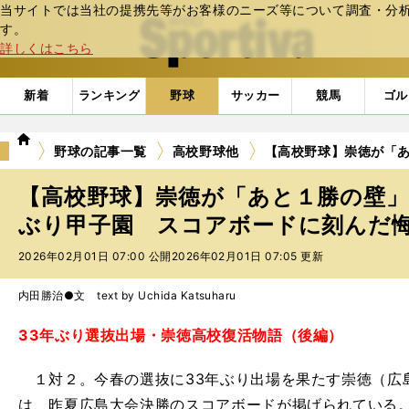
当サイトでは当社の提携先等がお客様のニーズ等について調査・分析し
web Sportiva (webスポルティーバ)
す。
詳しくはこちら
新着
ランキング
野球
サッカー
競馬
ゴル
we
野球の記事一覧
高校野球他
【高校野球】崇徳が「あ
b
ス
【高校野球】崇徳が「あと１勝の壁」
ポ
ル
ぶり甲子園 スコアボードに刻んだ
テ
2026年02月01日 07:00 公開
2026年02月01日 07:05 更新
ィ
ー
バ
内田勝治●文 text by Uchida Katsuharu
33年ぶり選抜出場・崇徳高校復活物語（後編）
１対２。今春の選抜に33年ぶり出場を果たす崇徳（広
は、昨夏広島大会決勝のスコアボードが掲げられている