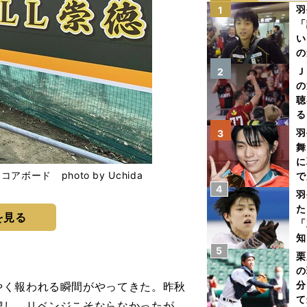
羽
1
「
い
の
Ｊ
2
の
聴
る
い
羽
3
舞
に
ド photo by Uchida
で
4
羽
た
を見る
「
知
5
栗
の
分
く報われる瞬間がやってきた。昨秋
て
喫し、リベンジこそならなかったが、