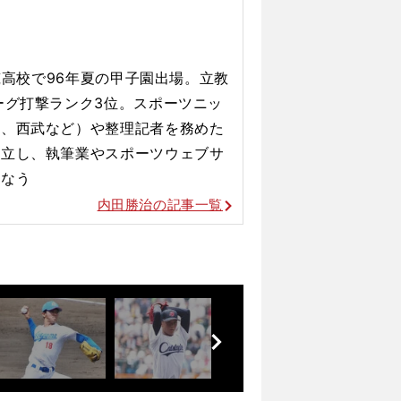
東筑高校で96年夏の甲子園出場。立教
ーグ打撃ランク3位。スポーツニッ
浜、西武など）や整理記者を務めた
設立し、執筆業やスポーツウェブサ
行なう
内田勝治の記事一覧
前
へ