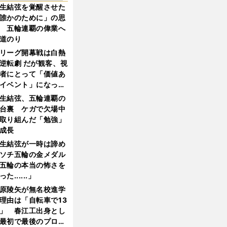
生結弦を覚醒させた
誰かのために」の思
 五輪連覇の偉業へ
道のり
リーグ開幕戦は白熱
逆転劇 だが観客、視
者にとって「価値あ
イベント」になって
たか
生結弦、五輪連覇の
台裏 ケガで欠場中
取り組んだ「勉強」
成長
生結弦が一時は諦め
ソチ五輪の金メダル
五輪の本当の怖さを
った......」
原陵矢が無名校進学
理由は「自転車で13
」 春江工出身とし
最初で最後のプロ野