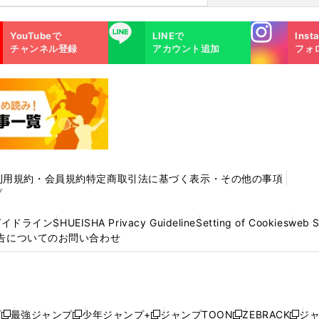
Instagra
LINE
YouTubeで
LINEで
Inst
m
チャンネル登録
アカウント追加
フォ
利用規約・会員規約
特定商取引法に基づく表示・その他の事項
プ
ガイドライン
SHUEISHA Privacy Guideline
Setting of Cookies
web 
告についてのお問い合わせ
プ
最強ジャンプ
少年ジャンプ+
ジャンプTOON
ZEBRACK
ジ
新
新
新
新
新