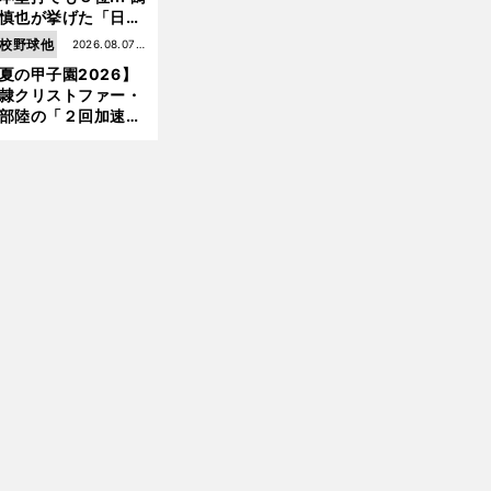
慎也が挙げた「日本
ムの誤算」とソフト
校野球他
2026.08.07更
ンク追撃のカギ
夏の甲子園2026】
新
隷クリストファー・
部陸の「２回加速す
」規格外のストレー
 それでもプロではな
大学進学を選ぶ理由
前