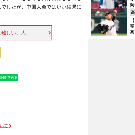
岡
んでしたが、中国大会ではいい結果に
ハ
高
バ
【
聖
高
は難しい。人事
る
出場当確ランプ
ト
場のユーピーア
く
LINEで送る
ついて
々