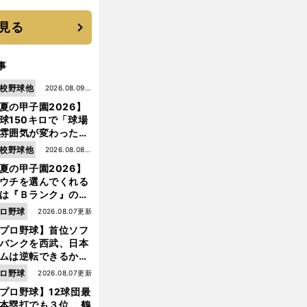
選手となった
見る
事
校野球他
2026.08.09更
夏の甲子園2026】
新
球150キロで「球場
雰囲気が変わった」
9年ぶり白星を呼ん
校野球他
2026.08.08更
大分商・平田玲翔の
夏の甲子園2026】
新
知れぬ才能
ウチを選んでくれる
は『Ｂランク』の選
たち」 八幡商が15
ロ野球
2026.08.07更新
ぶり甲子園をつかん
プロ野球】首位ソフ
"名門復活"の舞台裏
バンクを西武、日本
ムは逆転できるか？
鶴岡慎也が挙げる終
ロ野球
2026.08.07更新
戦のキーマン３人
プロ野球】12球団最
本塁打でも３位... 鶴