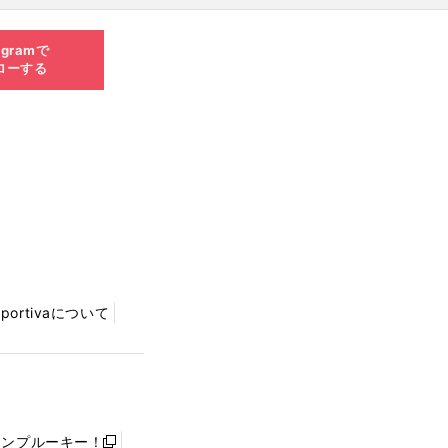
agramで
ローする
Sportivaについて
ャンプルーキー！
新