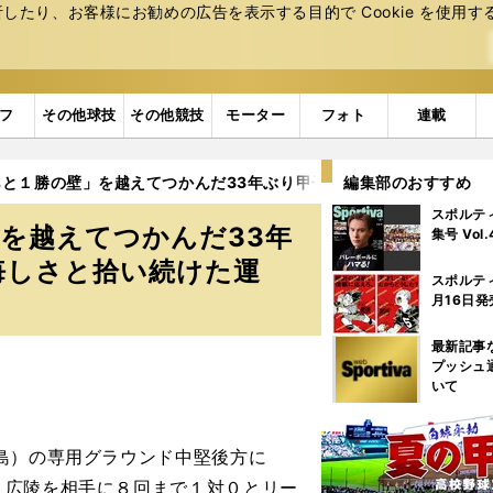
たり、お客様にお勧めの広告を表⽰する⽬的で Cookie を使⽤す
フ
その他球技
その他競技
モーター
フォト
連載
と１勝の壁」を越えてつかんだ33年ぶり甲子園 スコアボードに刻
編集部のおすすめ
スポルテ
を越えてつかんだ33年
集号 Vol
悔しさと拾い続けた運
スポルテ
月16日発
最新記事
プッシュ
いて
島）の専用グラウンド中堅後方に
。広陵を相手に８回まで１対０とリー