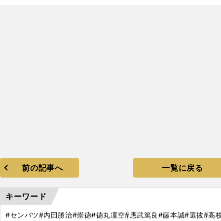
前の記事へ
一覧に戻る
キーワード
#センバツ
#内田勝治
#崇徳
#徳丸凜空
#應武篤良
#藤本誠
#選抜
#高