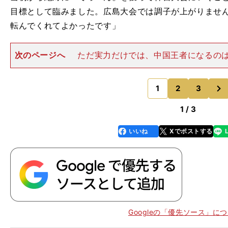
目標として臨みました。広島大会では調子が上がりませ
転んでくれてよかったです」
次のページへ
ただ実力だけでは、中国王者になるの
を尽くした結果が、悲願を引き寄せた。あと１勝で選抜
が灯る中国大会準決勝の倉敷商（岡山）戦の前、試合会
次
ールスタジアム（山口）周
1
2
3
のページへ
1 / 3
いいね
Xでポストする
line
faceboo
x
k
Googleの「優先ソース」に
】
・
、
、