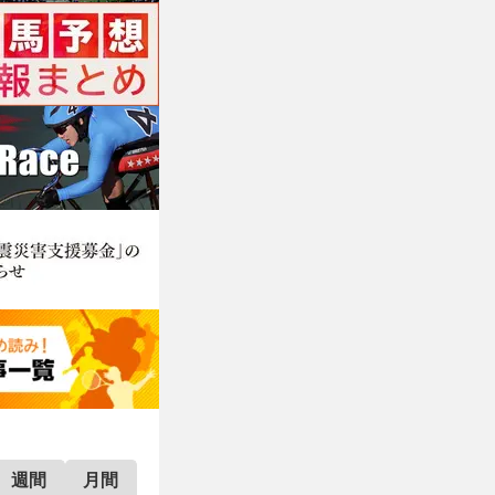
週間
月間