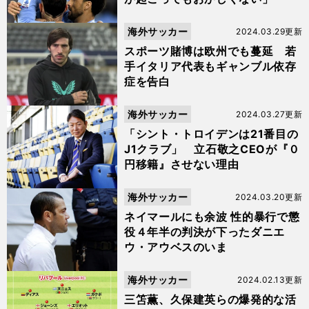
海外サッカー
2024.03.29更新
スポーツ賭博は欧州でも蔓延 若
手イタリア代表もギャンブル依存
症を告白
海外サッカー
2024.03.27更新
「シント・トロイデンは21番目の
J1クラブ」 立石敬之CEOが『０
円移籍』させない理由
海外サッカー
2024.03.20更新
ネイマールにも余波 性的暴行で懲
役４年半の判決が下ったダニエ
ウ・アウベスのいま
海外サッカー
2024.02.13更新
三笘薫、久保建英らの爆発的な活