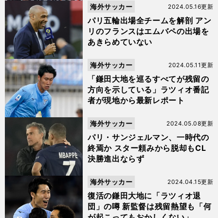
海外サッカー
2024.05.16更新
パリ五輪出場全チームを解剖 アン
リのフランスはエムバペの出場を
あきらめていない
海外サッカー
2024.05.11更新
「鎌田大地を巡るすべてが残留の
方向を示している」ラツィオ番記
者が現地から最新レポート
海外サッカー
2024.05.08更新
パリ・サンジェルマン、一時代の
終焉か スター頼みから脱却もCL
決勝進出ならず
海外サッカー
2024.04.15更新
復活の鎌田大地に「ラツィオ退
団」の噂 新監督は残留熱望も「何
が起こってもおかしくない」