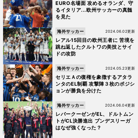
EURO名場面 攻めるオランダ、守
るイタリア...欧州サッカーの真髄
を見た
海外サッカー
2024.06.02更新
レアル15回目の欧州王者に 苦境を
跳ね返したクルトワの美技とサイ
ドの攻防
海外サッカー
2024.05.23更新
セリエＡの復権を象徴するアタラ
ンタのEL制覇 攻撃陣３枚のポジシ
ョンが勝負を分けた
海外サッカー
2024.06.04更新
レバークーゼンがEL、ドルトムン
トがCL決勝進出 ブンデスリーガ
はなぜ強くなった？