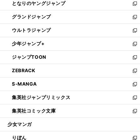
となりのヤングジャンプ
く
ド
ィ
い
新
ウ
ン
ウ
し
グランドジャンプ
で
ド
ィ
い
新
開
ウ
ン
ウ
し
ウルトラジャンプ
く
で
ド
ィ
い
新
開
ウ
ン
ウ
し
少年ジャンプ+
く
で
ド
ィ
い
新
開
ウ
ン
ウ
し
ジャンプTOON
く
で
ド
ィ
い
新
開
ウ
ン
ウ
し
ZEBRACK
く
で
ド
ィ
い
新
開
ウ
ン
ウ
し
S-MANGA
く
で
ド
ィ
い
新
開
ウ
ン
ウ
し
集英社ジャンプリミックス
く
で
ド
ィ
い
新
開
ウ
ン
ウ
し
集英社コミック文庫
く
で
ド
ィ
い
新
開
ウ
ン
ウ
し
少女マンガ
く
で
ド
ィ
い
開
ウ
ン
ウ
りぼん
く
で
ド
ィ
新