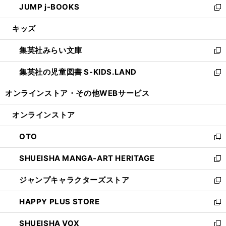
JUMP j-BOOKS
で
ド
ィ
い
新
開
ウ
ン
ウ
し
キッズ
く
で
ド
ィ
い
開
ウ
ン
ウ
集英社みらい文庫
く
で
ド
ィ
新
開
ウ
ン
し
集英社の児童図書 S-KIDS.LAND
く
で
ド
い
新
開
ウ
ウ
し
オンラインストア・
その他WEBサービス
く
で
ィ
い
開
ン
ウ
オンラインストア
く
ド
ィ
ウ
ン
OTO
で
ド
新
開
ウ
し
SHUEISHA MANGA-ART HERITAGE
く
で
い
新
開
ウ
し
ジャンプキャラクターズストア
く
ィ
い
新
ン
ウ
し
HAPPY PLUS STORE
ド
ィ
い
新
ウ
ン
ウ
し
SHUEISHA VOX
で
ド
ィ
い
新