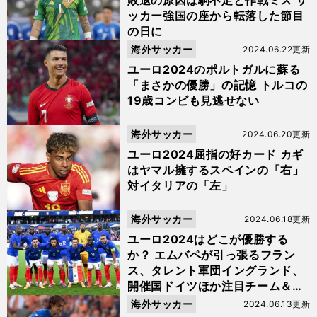
敗退の原因は駒不足と作戦ミス サ
ッカー強国の座から転落した節目
の日に
海外サッカー
2024.06.22更新
ユーロ2024のポルトガルに蘇る
「まさかの優勝」の記憶 トルコの
19歳コンビも見逃せない
海外サッカー
2024.06.20更新
ユーロ2024屈指の好カード カギ
はヤマル擁するスペインの「右」
対イタリアの「左」
海外サッカー
2024.06.18更新
ユーロ2024はどこが優勝する
か？ エムバペが引っ張るフラン
ス、タレント軍団イングランド、
開催国ドイツほか注目チーム＆選
手を紹介
海外サッカー
2024.06.13更新