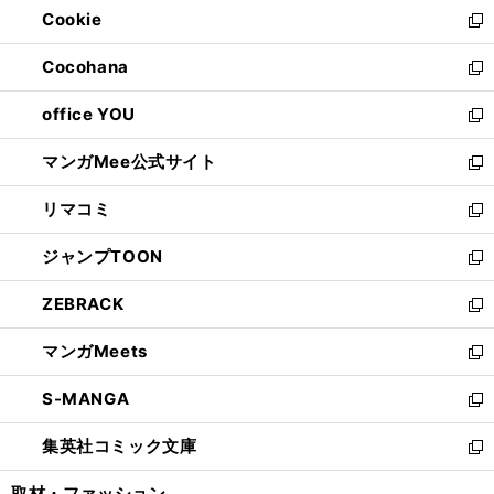
Cookie
く
で
ド
ィ
新
開
ウ
ン
し
Cocohana
く
で
ド
い
新
開
ウ
ウ
し
office YOU
く
で
ィ
い
新
開
ン
ウ
し
マンガMee公式サイト
く
ド
ィ
い
新
ウ
ン
ウ
し
リマコミ
で
ド
ィ
い
新
開
ウ
ン
ウ
し
ジャンプTOON
く
で
ド
ィ
い
新
開
ウ
ン
ウ
し
ZEBRACK
く
で
ド
ィ
い
新
開
ウ
ン
ウ
し
マンガMeets
く
で
ド
ィ
い
新
開
ウ
ン
ウ
し
S-MANGA
く
で
ド
ィ
い
新
開
ウ
ン
ウ
し
集英社コミック文庫
く
で
ド
ィ
い
新
開
ウ
ン
ウ
し
取材・ファッション
く