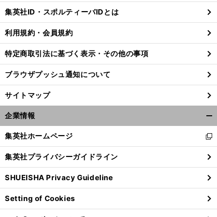
じ
集英社ID・スポルティーバIDとは
る
利用規約・会員規約
特定商取引法に基づく表示・その他の事項
ブラウザプッシュ通知について
サイトマップ
企業情報
開
く/
集英社ホームページ
新
閉
し
じ
集英社プライバシーガイドライン
い
る
ウ
SHUEISHA Privacy Guideline
ィ
ン
Setting of Cookies
ド
ウ