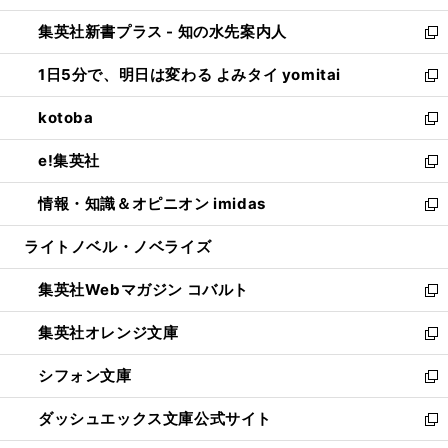
開
ン
ウ
し
集英社新書プラス - 知の水先案内人
く
ド
ィ
い
新
ウ
ン
ウ
し
1日5分で、明日は変わる よみタイ yomitai
で
ド
ィ
い
新
開
ウ
ン
ウ
し
kotoba
く
で
ド
ィ
い
新
開
ウ
ン
ウ
し
e!集英社
く
で
ド
ィ
い
新
開
ウ
ン
ウ
し
情報・知識＆オピニオン imidas
く
で
ド
ィ
い
新
開
ウ
ン
ウ
し
ライトノベル・ノベライズ
く
で
ド
ィ
い
開
ウ
ン
ウ
集英社Webマガジン コバルト
く
で
ド
ィ
新
開
ウ
ン
し
集英社オレンジ文庫
く
で
ド
い
新
開
ウ
ウ
し
シフォン文庫
く
で
ィ
い
新
開
ン
ウ
し
ダッシュエックス文庫公式サイト
く
ド
ィ
い
新
ウ
ン
ウ
し