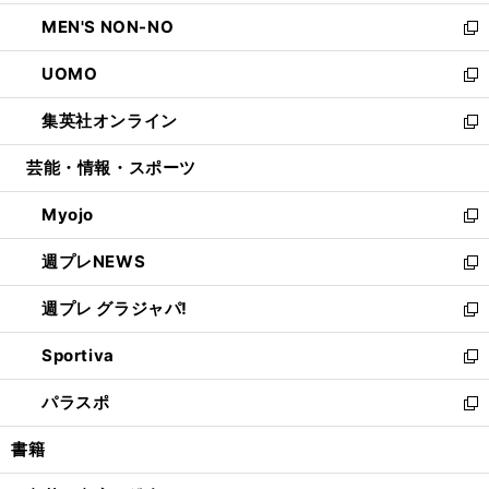
開
ウ
ン
ウ
し
MEN'S NON-NO
く
で
ド
ィ
い
新
開
ウ
ン
ウ
し
UOMO
く
で
ド
ィ
い
新
開
ウ
ン
ウ
し
集英社オンライン
く
で
ド
ィ
い
新
開
ウ
ン
ウ
し
芸能・情報・スポーツ
く
で
ド
ィ
い
開
ウ
ン
ウ
Myojo
く
で
ド
ィ
新
開
ウ
ン
し
週プレNEWS
く
で
ド
い
新
開
ウ
ウ
し
週プレ グラジャパ!
く
で
ィ
い
新
開
ン
ウ
し
Sportiva
く
ド
ィ
い
新
ウ
ン
ウ
し
パラスポ
で
ド
ィ
い
新
開
ウ
ン
ウ
し
書籍
く
で
ド
ィ
い
開
ウ
ン
ウ