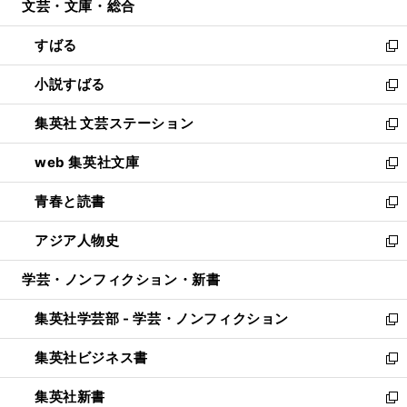
文芸・文庫・総合
く
で
ド
ィ
開
ウ
ン
すばる
く
で
ド
新
開
ウ
し
小説すばる
く
で
い
新
開
ウ
し
集英社 文芸ステーション
く
ィ
い
新
ン
ウ
し
web 集英社文庫
ド
ィ
い
新
ウ
ン
ウ
し
青春と読書
で
ド
ィ
い
新
開
ウ
ン
ウ
し
アジア人物史
く
で
ド
ィ
い
新
開
ウ
ン
ウ
し
学芸・ノンフィクション・新書
く
で
ド
ィ
い
開
ウ
ン
ウ
集英社学芸部 - 学芸・ノンフィクション
く
で
ド
ィ
新
開
ウ
ン
し
集英社ビジネス書
く
で
ド
い
新
開
ウ
ウ
し
集英社新書
く
で
ィ
い
新