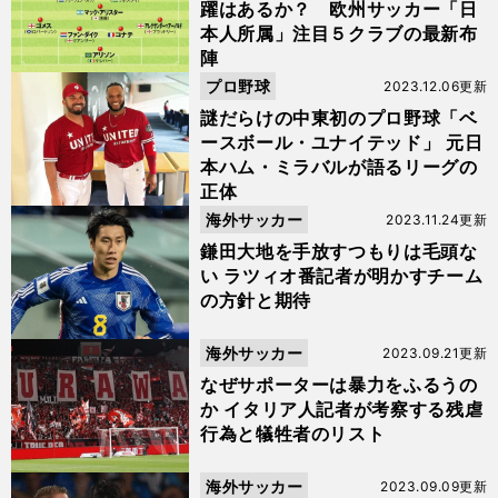
躍はあるか？ 欧州サッカー「日
本人所属」注目５クラブの最新布
陣
プロ野球
2023.12.06更新
謎だらけの中東初のプロ野球「ベ
ースボール・ユナイテッド」 元日
本ハム・ミラバルが語るリーグの
正体
海外サッカー
2023.11.24更新
鎌田大地を手放すつもりは毛頭な
い ラツィオ番記者が明かすチーム
の方針と期待
海外サッカー
2023.09.21更新
なぜサポーターは暴力をふるうの
か イタリア人記者が考察する残虐
行為と犠牲者のリスト
海外サッカー
2023.09.09更新