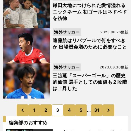
鎌田大地につけられた愛情溢れる
ニックネーム 初ゴールはネドベド
を彷彿
海外サッカー
2023.08.26更新
遠藤航はリバプールで何をすべき
か 出場機会増のために必要なこと
海外サッカー
2023.08.30更新
三笘薫「スーパーゴール」の歴史
的価値 選手としての価値も２段階
は上昇した
次
1
2
3
4
5
...
31
のページへ
のページへ
前
編集部のおすすめ