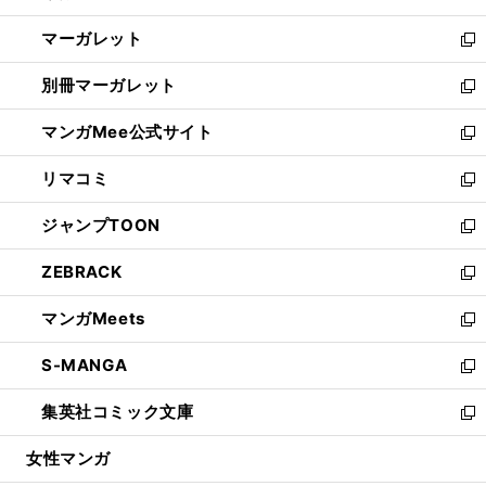
開
ウ
ン
し
マーガレット
く
で
ド
い
新
開
ウ
ウ
し
別冊マーガレット
く
で
ィ
い
新
開
ン
ウ
し
マンガMee公式サイト
く
ド
ィ
い
新
ウ
ン
ウ
し
リマコミ
で
ド
ィ
い
新
開
ウ
ン
ウ
し
ジャンプTOON
く
で
ド
ィ
い
新
開
ウ
ン
ウ
し
ZEBRACK
く
で
ド
ィ
い
新
開
ウ
ン
ウ
し
マンガMeets
く
で
ド
ィ
い
新
開
ウ
ン
ウ
し
S-MANGA
く
で
ド
ィ
い
新
開
ウ
ン
ウ
し
集英社コミック文庫
く
で
ド
ィ
い
新
開
ウ
ン
ウ
し
女性マンガ
く
で
ド
ィ
い
開
ウ
ン
ウ