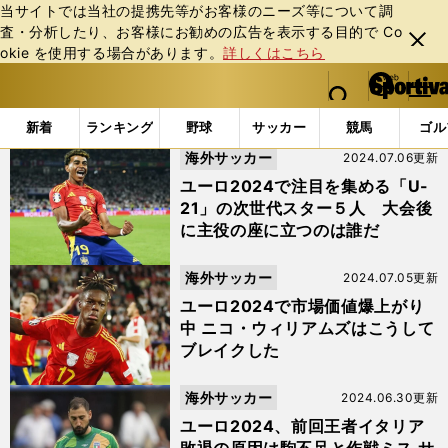
当サイトでは当社の提携先等がお客様のニーズ等について調
査・分析したり、お客様にお勧めの広告を表⽰する⽬的で Co
閉じ
okie を使⽤する場合があります。
詳しくはこちら
る
マイペ
web Sportiva (webスポルティーバ)
検索
メニュ
we
ー
「ユベントス」の検索結果 (3ページ目)
b
ジ
新着
ランキング
野球
サッカー
競馬
ゴル
ス
海外サッカー
2024.07.06更新
ポ
ル
ユーロ2024で注目を集める「U-
テ
21」の次世代スター５人 大会後
ィ
に主役の座に立つのは誰だ
ー
バ
海外サッカー
2024.07.05更新
ユーロ2024で市場価値爆上がり
中 ニコ・ウィリアムズはこうして
ブレイクした
海外サッカー
2024.06.30更新
ユーロ2024、前回王者イタリア