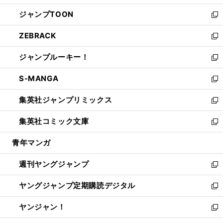
開
ウ
ン
ウ
し
ジャンプTOON
く
で
ド
ィ
い
新
開
ウ
ン
ウ
し
ZEBRACK
く
で
ド
ィ
い
新
開
ウ
ン
ウ
し
ジャンプルーキー！
く
で
ド
ィ
い
新
開
ウ
ン
ウ
し
S-MANGA
く
で
ド
ィ
い
新
開
ウ
ン
ウ
し
集英社ジャンプリミックス
く
で
ド
ィ
い
新
開
ウ
ン
ウ
し
集英社コミック文庫
く
で
ド
ィ
い
新
開
ウ
ン
ウ
し
青年マンガ
く
で
ド
ィ
い
開
ウ
ン
ウ
週刊ヤングジャンプ
く
で
ド
ィ
新
開
ウ
ン
し
ヤングジャンプ定期購読デジタル
く
で
ド
い
新
開
ウ
ウ
し
ヤンジャン！
く
で
ィ
い
新
開
ン
ウ
し