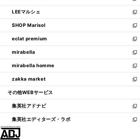
開
ウ
ン
ウ
し
LEEマルシェ
く
で
ド
ィ
い
新
開
ウ
ン
ウ
し
SHOP Marisol
く
で
ド
ィ
い
新
開
ウ
ン
ウ
し
eclat premium
く
で
ド
ィ
い
新
開
ウ
ン
ウ
し
mirabella
く
で
ド
ィ
い
新
開
ウ
ン
ウ
し
mirabella homme
く
で
ド
ィ
い
新
開
ウ
ン
ウ
し
zakka market
く
で
ド
ィ
い
新
開
ウ
ン
ウ
し
その他WEBサービス
く
で
ド
ィ
い
開
ウ
ン
ウ
集英社アドナビ
く
で
ド
ィ
新
開
ウ
ン
し
集英社エディターズ・ラボ
く
で
ド
い
新
開
ウ
ウ
し
く
で
ィ
い
開