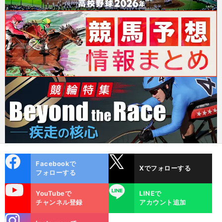
cebo
X
Facebookで
Xでフォローする
ok
フォローする
uTube
LINE
YouTubeで
LINEで
チャンネル登録
アカウント追加
stagra