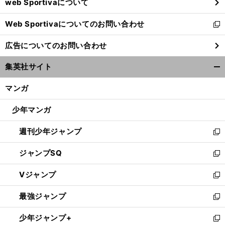
web Sportivaについて
で
開
Web Sportivaについてのお問い合わせ
く
新
し
広告についてのお問い合わせ
い
ウ
集英社サイト
ィ
開
ン
く/
マンガ
ド
閉
ウ
じ
少年マンガ
で
る
開
週刊少年ジャンプ
く
新
し
ジャンプSQ
い
新
ウ
し
Vジャンプ
ィ
い
新
ン
ウ
し
最強ジャンプ
ド
ィ
い
新
ウ
ン
ウ
し
少年ジャンプ+
で
ド
ィ
い
新