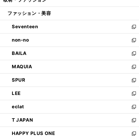
で
ド
ィ
い
開
ウ
ン
ウ
ファッション・美容
く
で
ド
ィ
開
ウ
ン
Seventeen
く
で
ド
新
開
ウ
し
non-no
く
で
い
新
開
ウ
し
BAILA
く
ィ
い
新
ン
ウ
し
MAQUIA
ド
ィ
い
新
ウ
ン
ウ
し
SPUR
で
ド
ィ
い
新
開
ウ
ン
ウ
し
LEE
く
で
ド
ィ
い
新
開
ウ
ン
ウ
し
eclat
く
で
ド
ィ
い
新
開
ウ
ン
ウ
し
T JAPAN
く
で
ド
ィ
い
新
開
ウ
ン
ウ
し
HAPPY PLUS ONE
く
で
ド
ィ
い
新