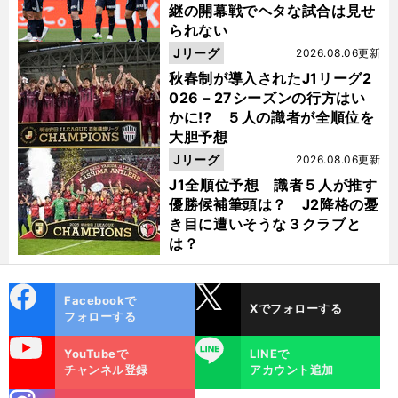
継の開幕戦でヘタな試合は見せ
られない
Jリーグ
2026.08.06更新
秋春制が導入されたJ1リーグ2
026－27シーズンの行方はい
かに!? ５人の識者が全順位を
大胆予想
Jリーグ
2026.08.06更新
J1全順位予想 識者５人が推す
優勝候補筆頭は？ J2降格の憂
き目に遭いそうな３クラブと
は？
cebo
X
Facebookで
Xでフォローする
ok
フォローする
uTube
LINE
YouTubeで
LINEで
チャンネル登録
アカウント追加