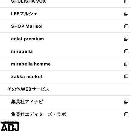
SHUEISHA VOX
で
ド
ィ
い
新
開
ウ
ン
ウ
し
LEEマルシェ
く
で
ド
ィ
い
新
開
ウ
ン
ウ
し
SHOP Marisol
く
で
ド
ィ
い
新
開
ウ
ン
ウ
し
eclat premium
く
で
ド
ィ
い
新
開
ウ
ン
ウ
し
mirabella
く
で
ド
ィ
い
新
開
ウ
ン
ウ
し
mirabella homme
く
で
ド
ィ
い
新
開
ウ
ン
ウ
し
zakka market
く
で
ド
ィ
い
新
開
ウ
ン
ウ
し
その他WEBサービス
く
で
ド
ィ
い
開
ウ
ン
ウ
集英社アドナビ
く
で
ド
ィ
新
開
ウ
ン
し
集英社エディターズ・ラボ
く
で
ド
い
新
開
ウ
ウ
し
く
で
ィ
い