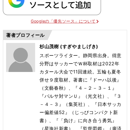
Googleの「優先ソース」について
著者プロフィール
杉山茂樹 (すぎやましげき)
スポーツライター。静岡県出身。得意
分野はサッカーでＷ杯取材は2022年
カタール大会で11回連続。五輪も夏冬
併せ９度取材。著書に『ドーハ以後』
（文藝春秋）、『４－２－３－１』
『バルサ対マンＵ』（光文社）、『３
－４－３』（集英社）、『日本サッカ
ー偏差値52』（じっぴコンパクト新
書）、『「負け」に向き合う勇気』
（星海社新書）、『監督図鑑』（廣済