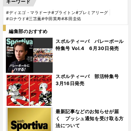
キーワード
#ディエゴ・マラドーナ
#ブライトン
#プレミアリーグ
#ロナウド
#三笘薫
#中田英寿
#本田圭佑
編集部のおすすめ
スポルティーバ バレーボール
特集号 Vol.4 6月30日発売
スポルティーバ 部活特集号
3月16日発売
最新記事などのお知らせが届
く プッシュ通知を受け取る方
法について