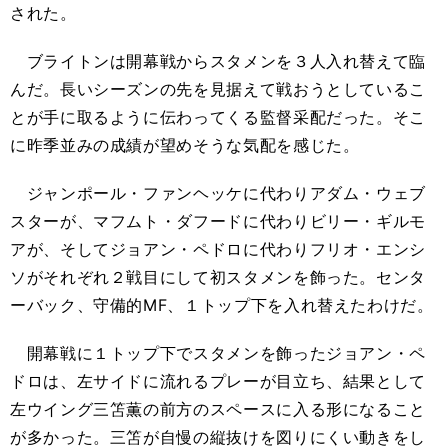
された。
ブライトンは開幕戦からスタメンを３人入れ替えて臨
んだ。長いシーズンの先を見据えて戦おうとしているこ
とが手に取るように伝わってくる監督采配だった。そこ
に昨季並みの成績が望めそうな気配を感じた。
ジャンポール・ファンヘッケに代わりアダム・ウェブ
スターが、マフムト・ダフードに代わりビリー・ギルモ
アが、そしてジョアン・ペドロに代わりフリオ・エンシ
ソがそれぞれ２戦目にして初スタメンを飾った。センタ
ーバック、守備的MF、１トップ下を入れ替えたわけだ。
開幕戦に１トップ下でスタメンを飾ったジョアン・ペ
ドロは、左サイドに流れるプレーが目立ち、結果として
左ウイング三笘薫の前方のスペースに入る形になること
が多かった。三笘が自慢の縦抜けを図りにくい動きをし