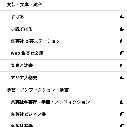
文芸・文庫・総合
く
で
ド
ィ
開
ウ
ン
すばる
く
で
ド
新
開
ウ
し
小説すばる
く
で
い
新
開
ウ
し
集英社 文芸ステーション
く
ィ
い
新
ン
ウ
し
web 集英社文庫
ド
ィ
い
新
ウ
ン
ウ
し
青春と読書
で
ド
ィ
い
新
開
ウ
ン
ウ
し
アジア人物史
く
で
ド
ィ
い
新
開
ウ
ン
ウ
し
学芸・ノンフィクション・新書
く
で
ド
ィ
い
開
ウ
ン
ウ
集英社学芸部 - 学芸・ノンフィクション
く
で
ド
ィ
新
開
ウ
ン
し
集英社ビジネス書
く
で
ド
い
新
開
ウ
ウ
し
集英社新書
く
で
ィ