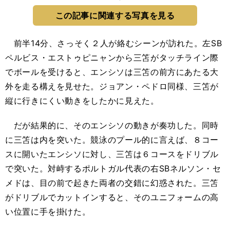
この記事に関連する写真を見る
前半14分、さっそく２人が絡むシーンが訪れた。左SB
ペルビス・エストゥピニャンから三笘がタッチライン際
でボールを受けると、エンシソは三笘の前方にあたる大
外を走る構えを見せた。ジョアン・ペドロ同様、三笘が
縦に行きにくい動きをしたかに見えた。
だが結果的に、そのエンシソの動きが奏功した。同時
に三笘は内を突いた。競泳のプール的に言えば、８コー
スに開いたエンシソに対し、三笘は６コースをドリブル
で突いた。対峙するポルトガル代表の右SBネルソン・セ
メドは、目の前で起きた両者の交錯に幻惑された。三笘
がドリブルでカットインすると、そのユニフォームの高
い位置に手を掛けた。