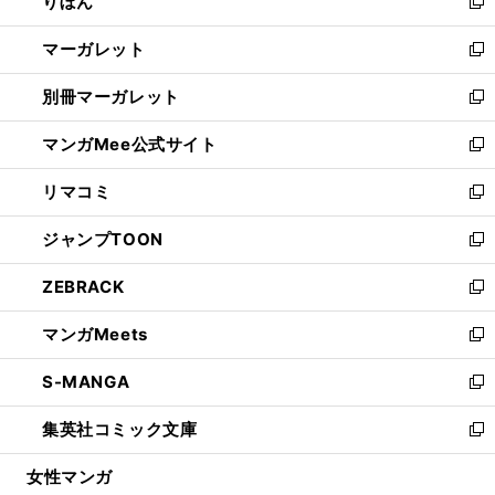
りぼん
く
で
ド
ィ
新
開
ウ
ン
し
マーガレット
く
で
ド
い
新
開
ウ
ウ
し
別冊マーガレット
く
で
ィ
い
新
開
ン
ウ
し
マンガMee公式サイト
く
ド
ィ
い
新
ウ
ン
ウ
し
リマコミ
で
ド
ィ
い
新
開
ウ
ン
ウ
し
ジャンプTOON
く
で
ド
ィ
い
新
開
ウ
ン
ウ
し
ZEBRACK
く
で
ド
ィ
い
新
開
ウ
ン
ウ
し
マンガMeets
く
で
ド
ィ
い
新
開
ウ
ン
ウ
し
S-MANGA
く
で
ド
ィ
い
新
開
ウ
ン
ウ
し
集英社コミック文庫
く
で
ド
ィ
い
新
開
ウ
ン
ウ
し
女性マンガ
く
で
ド
ィ
い