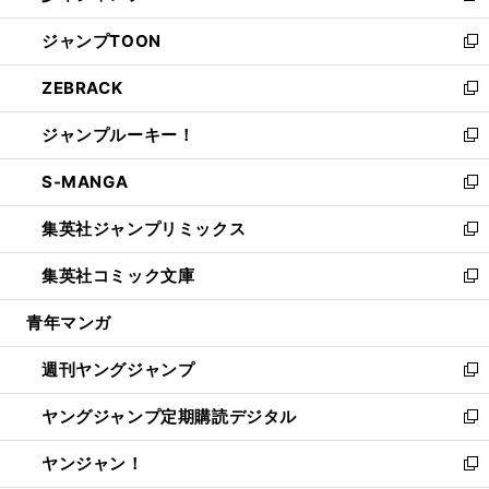
開
ウ
ン
ウ
し
ジャンプTOON
く
で
ド
ィ
い
新
開
ウ
ン
ウ
し
ZEBRACK
く
で
ド
ィ
い
新
開
ウ
ン
ウ
し
ジャンプルーキー！
く
で
ド
ィ
い
新
開
ウ
ン
ウ
し
S-MANGA
く
で
ド
ィ
い
新
開
ウ
ン
ウ
し
集英社ジャンプリミックス
く
で
ド
ィ
い
新
開
ウ
ン
ウ
し
集英社コミック文庫
く
で
ド
ィ
い
新
開
ウ
ン
ウ
し
青年マンガ
く
で
ド
ィ
い
開
ウ
ン
ウ
週刊ヤングジャンプ
く
で
ド
ィ
新
開
ウ
ン
し
ヤングジャンプ定期購読デジタル
く
で
ド
い
新
開
ウ
ウ
し
ヤンジャン！
く
で
ィ
い
新
開
ン