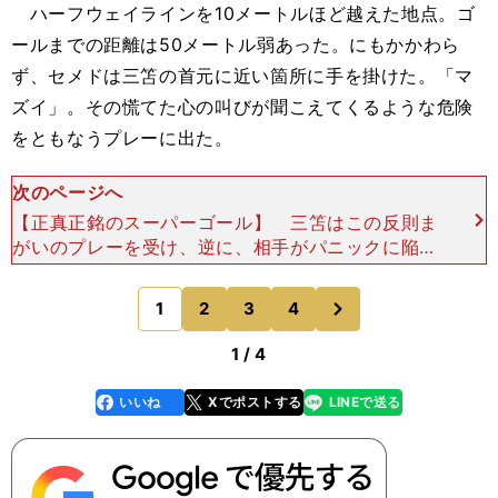
ハーフウェイラインを10メートルほど越えた地点。ゴ
ールまでの距離は50メートル弱あった。にもかかわら
ず、セメドは三笘の首元に近い箇所に手を掛けた。「マ
ズイ」。その慌てた心の叫びが聞こえてくるような危険
をともなうプレーに出た。
次のページへ
【正真正銘のスーパーゴール】 三笘はこの反則ま
がいのプレーを受け、逆に、相手がパニックに陥っ
ていることを察知したのだろう。精神的に乗った。
頭も冴えたかに見えた。 ドリブラーが次々に選手
次
1
2
3
4
のページへ
をかわしてい
1 / 4
いいね
Xでポストする
LINEで送る
line
faceboo
x
k