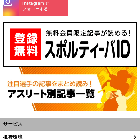
stagra
Instagramで
m
フォローする
前
へ
サービス
開
く/
推奨環境