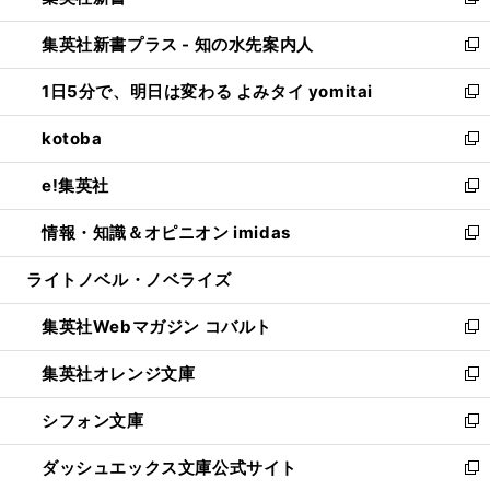
い
新
開
ン
ウ
し
集英社新書プラス - 知の水先案内人
く
ド
ィ
い
新
ウ
ン
ウ
し
1日5分で、明日は変わる よみタイ yomitai
で
ド
ィ
い
新
開
ウ
ン
ウ
し
kotoba
く
で
ド
ィ
い
新
開
ウ
ン
ウ
し
e!集英社
く
で
ド
ィ
い
新
開
ウ
ン
ウ
し
情報・知識＆オピニオン imidas
く
で
ド
ィ
い
新
開
ウ
ン
ウ
し
ライトノベル・ノベライズ
く
で
ド
ィ
い
開
ウ
ン
ウ
集英社Webマガジン コバルト
く
で
ド
ィ
新
開
ウ
ン
し
集英社オレンジ文庫
く
で
ド
い
新
開
ウ
ウ
し
シフォン文庫
く
で
ィ
い
新
開
ン
ウ
し
ダッシュエックス文庫公式サイト
く
ド
ィ
い
新