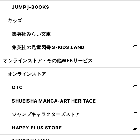
ウ
ン
ウ
し
JUMP j-BOOKS
で
ド
ィ
い
新
開
ウ
ン
ウ
し
キッズ
く
で
ド
ィ
い
開
ウ
ン
ウ
集英社みらい文庫
く
で
ド
ィ
新
開
ウ
ン
し
集英社の児童図書 S-KIDS.LAND
く
で
ド
い
新
開
ウ
ウ
し
オンラインストア・
その他WEBサービス
く
で
ィ
い
開
ン
ウ
オンラインストア
く
ド
ィ
ウ
ン
OTO
で
ド
新
開
ウ
し
SHUEISHA MANGA-ART HERITAGE
く
で
い
新
開
ウ
し
ジャンプキャラクターズストア
く
ィ
い
新
ン
ウ
し
HAPPY PLUS STORE
ド
ィ
い
新
ウ
ン
ウ
し