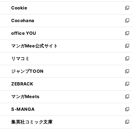
開
ウ
ン
ウ
Cookie
く
で
ド
ィ
新
開
ウ
ン
し
Cocohana
く
で
ド
い
新
開
ウ
ウ
し
office YOU
く
で
ィ
い
新
開
ン
ウ
し
マンガMee公式サイト
く
ド
ィ
い
新
ウ
ン
ウ
し
リマコミ
で
ド
ィ
い
新
開
ウ
ン
ウ
し
ジャンプTOON
く
で
ド
ィ
い
新
開
ウ
ン
ウ
し
ZEBRACK
く
で
ド
ィ
い
新
開
ウ
ン
ウ
し
マンガMeets
く
で
ド
ィ
い
新
開
ウ
ン
ウ
し
S-MANGA
く
で
ド
ィ
い
新
開
ウ
ン
ウ
し
集英社コミック文庫
く
で
ド
ィ
い
新
開
ウ
ン
ウ
し