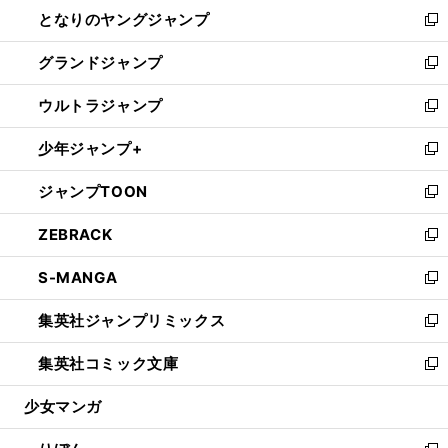
ウ
し
となりのヤングジャンプ
く
ド
ィ
い
新
ウ
ン
ウ
し
グランドジャンプ
で
ド
ィ
い
新
開
ウ
ン
ウ
し
ウルトラジャンプ
く
で
ド
ィ
い
新
開
ウ
ン
ウ
し
少年ジャンプ+
く
で
ド
ィ
い
新
開
ウ
ン
ウ
し
ジャンプTOON
く
で
ド
ィ
い
新
開
ウ
ン
ウ
し
ZEBRACK
く
で
ド
ィ
い
新
開
ウ
ン
ウ
し
S-MANGA
く
で
ド
ィ
い
新
開
ウ
ン
ウ
し
集英社ジャンプリミックス
く
で
ド
ィ
い
新
開
ウ
ン
ウ
し
集英社コミック文庫
く
で
ド
ィ
い
新
開
ウ
ン
ウ
し
少女マンガ
く
で
ド
ィ
い
開
ウ
ン
ウ