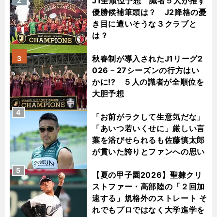
J1全順位予想 識者５人が推す
2
優勝候補筆頭は？ J2降格の憂
き目に遭いそうな３クラブと
は？
秋春制が導入されたJ1リーグ2
3
026－27シーズンの行方はい
かに!? ５人の識者が全順位を
大胆予想
4
「お前がラクして生意気だな」
「あいつ若いくせに」厳しい言
葉を浴びせられるも佐藤慎太郎
が貫いた誇りとファンへの思い
5
【夏の甲子園2026】聖隷クリ
ストファー・高部陸の「２回加
速する」規格外のストレート そ
れでもプロではなく大学進学を