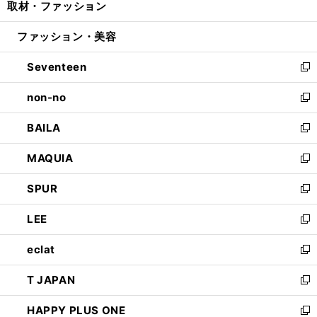
取材・ファッション
く
で
ド
ィ
い
開
ウ
ン
ウ
ファッション・美容
く
で
ド
ィ
開
ウ
ン
Seventeen
く
で
ド
新
開
ウ
し
non-no
く
で
い
新
開
ウ
し
BAILA
く
ィ
い
新
ン
ウ
し
MAQUIA
ド
ィ
い
新
ウ
ン
ウ
し
SPUR
で
ド
ィ
い
新
開
ウ
ン
ウ
し
LEE
く
で
ド
ィ
い
新
開
ウ
ン
ウ
し
eclat
く
で
ド
ィ
い
新
開
ウ
ン
ウ
し
T JAPAN
く
で
ド
ィ
い
新
開
ウ
ン
ウ
し
HAPPY PLUS ONE
く
で
ド
ィ
い
新