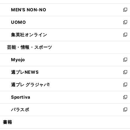
開
ウ
ン
ウ
し
MEN'S NON-NO
く
で
ド
ィ
い
新
開
ウ
ン
ウ
し
UOMO
く
で
ド
ィ
い
新
開
ウ
ン
ウ
し
集英社オンライン
く
で
ド
ィ
い
新
開
ウ
ン
ウ
し
芸能・情報・スポーツ
く
で
ド
ィ
い
開
ウ
ン
ウ
Myojo
く
で
ド
ィ
新
開
ウ
ン
し
週プレNEWS
く
で
ド
い
新
開
ウ
ウ
し
週プレ グラジャパ!
く
で
ィ
い
新
開
ン
ウ
し
Sportiva
く
ド
ィ
い
新
ウ
ン
ウ
し
パラスポ
で
ド
ィ
い
新
開
ウ
ン
ウ
し
書籍
く
で
ド
ィ
い
開
ウ
ン
ウ