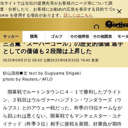
当サイトでは当社の提携先等がお客様のニーズ等について調
査・分析したり、お客様にお勧めの広告を表⽰する⽬的で Co
閉じ
okie を使⽤する場合があります。
詳しくはこちら
る
マイペ
web Sportiva (webスポルティーバ)
検索
メニュ
we
ー
サッカーの記事一覧
海外サッカー
海外サッカー
b
ジ
サッカー
競馬
ゴルフ
その他球技
その他競技
モー
ス
三笘薫「スーパーゴール」の歴史的価値 選手
ポ
としての価値も２段階は上昇した
ル
テ
2023年08月21日 06:50 公開
2023年08月30日 16:40 更新
ィ
ー
杉山茂樹●文 text by Sugiyama Shigeki
バ
photo by Reuters／AFLO
開幕戦でルートンタウンに４－１で勝利したブライト
ン。２戦目はウルヴァーハンプトン・ワンダラーズ（ウ
ルブス）とのアウェー戦だった。昨季の13位チームなが
ら顔ぶれは悪くない。開幕戦でもマンチェスター・ユナ
イテッド（昨季３位）相手に接戦を展開。好勝負が期待