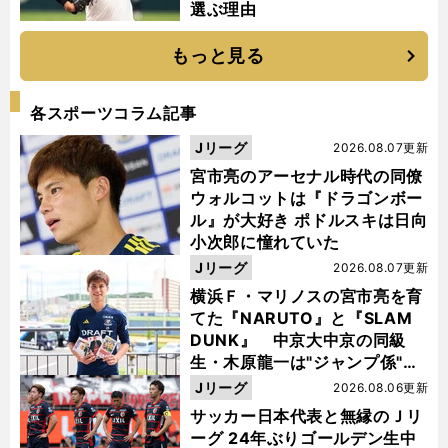
選ぶ理由
もっと見る
各スポーツコラム記事
Jリーグ
2026.08.07更新
宮市亮のアーセナル時代の同僚
ウォルコットは『ドラゴンボー
ル』が大好き ポドルスキは日向
小次郎に憧れていた
Jリーグ
2026.08.07更新
横浜Ｆ・マリノスの宮市亮を育
てた『NARUTO』と『SLAM
DUNK』 中京大中京の同級
生・木原龍一は"ジャンプ係"だ
った
Jリーグ
2026.08.06更新
サッカー日本代表と無縁のＪリ
ーグ 24年ぶりゴールデン生中