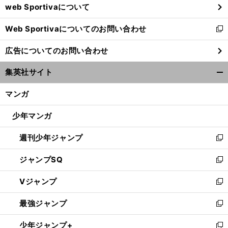
web Sportivaについて
で
開
Web Sportivaについてのお問い合わせ
く
新
し
広告についてのお問い合わせ
い
ウ
集英社サイト
ィ
開
ン
く/
マンガ
ド
閉
ウ
じ
少年マンガ
で
る
開
週刊少年ジャンプ
く
新
し
ジャンプSQ
い
新
ウ
し
Vジャンプ
ィ
い
新
ン
ウ
し
最強ジャンプ
ド
ィ
い
新
ウ
ン
ウ
し
少年ジャンプ+
で
ド
ィ
い
新