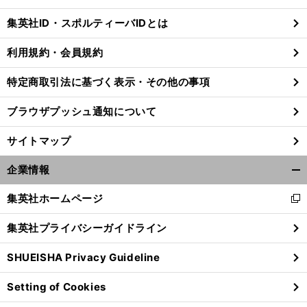
閉
じ
集英社ID・スポルティーバIDとは
る
利用規約・会員規約
特定商取引法に基づく表示・その他の事項
ブラウザプッシュ通知について
サイトマップ
企業情報
開
く/
集英社ホームページ
新
閉
し
じ
集英社プライバシーガイドライン
い
る
ウ
SHUEISHA Privacy Guideline
ィ
ン
Setting of Cookies
ド
ウ