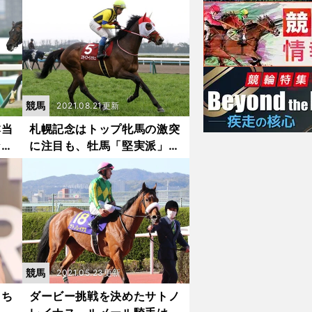
競馬
2021.08.21更新
本当
札幌記念はトップ牝馬の激突
なる
に注目も、牡馬「堅実派」が
魅力的
競馬
2021.05.23更新
もち
ダービー挑戦を決めたサトノ