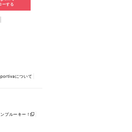
ローする
Sportivaについて
ャンプルーキー！
新
し
い