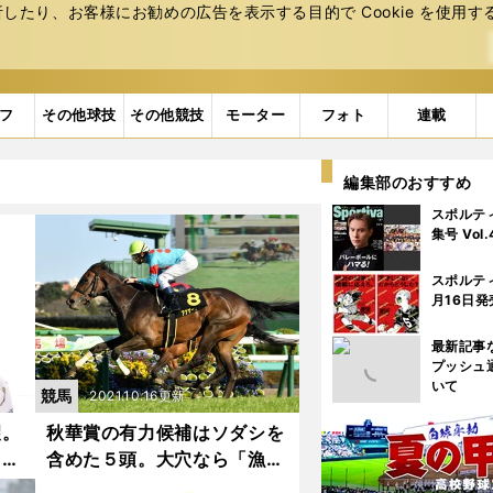
たり、お客様にお勧めの広告を表⽰する⽬的で Cookie を使⽤す
フ
その他球技
その他競技
モーター
フォト
連載
編集部のおすすめ
スポルテ
集号 Vol
スポルテ
月16日発
最新記事
プッシュ
いて
競馬
2021.10.16更新
望。
秋華賞の有力候補はソダシを
ド
含めた５頭。大穴なら「漁夫
？
の利」狙う後方一気馬