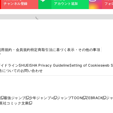
m
チャンネル登録
アカウント追加
フォ
利用規約・会員規約
特定商取引法に基づく表示・その他の事項
プ
ガイドライン
SHUEISHA Privacy Guideline
Setting of Cookies
web 
告についてのお問い合わせ
プ
最強ジャンプ
少年ジャンプ+
ジャンプTOON
ZEBRACK
ジ
新
新
新
新
新
英社コミック文庫
し
新
し
し
し
し
い
い
し
い
い
い