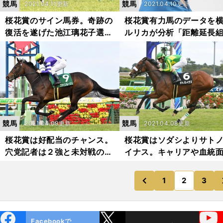
競馬
競馬
2021.04.11更新
2021.04.10更新
桜花賞のサイン馬券。奇跡の
桜花賞有力馬のデータを
復活を遂げた池江璃花子選手
ルリカが分析「距離延長
絡みが吉を呼ぶ
素質感じる」
競馬
競馬
2021.04.09更新
2021.04.08更新
桜花賞は好配当のチャンス。
桜花賞はソダシよりサト
穴党記者は２強と未対戦の実
イナス。キャリアや血統
績馬２頭を推す
どデータが後押し
1
2
3
のページへ
のページへ
前
ebo
X
YouTube
Facebookで