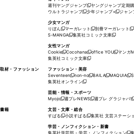
開
で
い
ウ
ウ
い
週刊ヤングジャンプ
ヤングジャンプ定期
新
く
開
ウ
ィ
ィ
ウ
ウルトラジャンプ
少年ジャンプ+
ジャン
新
し
新
く
ィ
ン
ン
ィ
し
い
し
ン
ド
ド
ン
少女マンガ
い
ウ
い
ド
ウ
ウ
ド
りぼん
マーガレット
別冊マーガレット
新
新
新
ウ
ィ
ウ
ウ
で
で
ウ
S-MANGA
集英社コミック文庫
し
新
し
新
ィ
ン
ィ
で
開
開
で
い
し
い
し
ン
ド
ン
女性マンガ
開
く
く
開
ウ
い
ウ
い
ド
ウ
ド
Cookie
Cocohana
office YOU
マンガM
く
く
新
新
新
ィ
ウ
ィ
ウ
ウ
で
ウ
集英社コミック文庫
し
新
し
し
ン
ィ
ン
ィ
で
開
で
い
し
い
い
ド
ン
ド
ン
取材・ファッション
ファッション・美容
開
く
開
ウ
い
ウ
ウ
ウ
ド
ウ
ド
Seventeen
non-no
BAILA
MAQUIA
S
く
く
新
新
新
新
ィ
ウ
ィ
ィ
で
ウ
で
ウ
集英社オンライン
し
新
し
し
し
ン
ィ
ン
ン
開
で
開
で
い
し
い
い
い
ド
ン
ド
ド
芸能・情報・スポーツ
く
開
く
開
ウ
い
ウ
ウ
ウ
ウ
ド
ウ
ウ
Myojo
週プレNEWS
週プレ グラジャパ!
く
く
新
新
新
ィ
ウ
ィ
ィ
ィ
で
ウ
で
で
し
し
ン
ィ
ン
ン
ン
書籍
文芸・文庫・総合
開
で
開
開
い
い
ド
ン
ド
ド
ド
すばる
小説すばる
集英社 文芸ステーシ
く
開
く
く
新
新
ウ
ウ
ウ
ド
ウ
ウ
ウ
く
し
し
ィ
ィ
学芸・ノンフィクション・新書
で
ウ
で
で
で
い
い
ン
ン
集英社学芸部 - 学芸・ノンフィクション
開
で
開
開
開
新