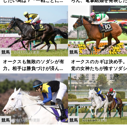
したい馬は？「一戦ごとにど
ろん、電撃結婚を発表し
んどん力をつけている」
ッキーにあり！
競馬
競馬
2021.05.22更新
2021.05.21更新
オークスも無敗のソダシが有
オークスのカギは決め手
力。相手は勝負づけが済んで
党の女神たちが推すソダ
いない別路線組
脅かす３頭
競馬
競馬
2021.05.20更新
2021.05.19更新