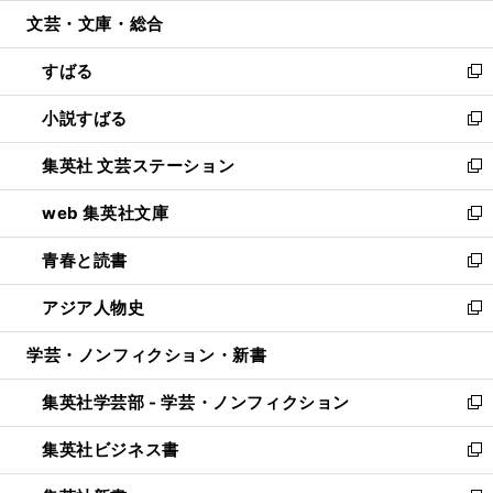
ウ
ン
ウ
文芸・文庫・総合
く
で
ド
ィ
開
ウ
ン
すばる
く
で
ド
新
開
ウ
し
小説すばる
く
で
い
新
開
ウ
し
集英社 文芸ステーション
く
ィ
い
新
ン
ウ
し
web 集英社文庫
ド
ィ
い
新
ウ
ン
ウ
し
青春と読書
で
ド
ィ
い
新
開
ウ
ン
ウ
し
アジア人物史
く
で
ド
ィ
い
新
開
ウ
ン
ウ
し
学芸・ノンフィクション・新書
く
で
ド
ィ
い
開
ウ
ン
ウ
集英社学芸部 - 学芸・ノンフィクション
く
で
ド
ィ
新
開
ウ
ン
し
集英社ビジネス書
く
で
ド
い
新
開
ウ
ウ
し