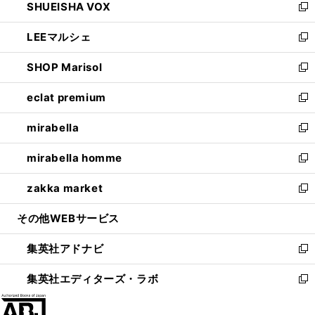
SHUEISHA VOX
で
ド
ィ
い
新
開
ウ
ン
ウ
し
LEEマルシェ
く
で
ド
ィ
い
新
開
ウ
ン
ウ
し
SHOP Marisol
く
で
ド
ィ
い
新
開
ウ
ン
ウ
し
eclat premium
く
で
ド
ィ
い
新
開
ウ
ン
ウ
し
mirabella
く
で
ド
ィ
い
新
開
ウ
ン
ウ
し
mirabella homme
く
で
ド
ィ
い
新
開
ウ
ン
ウ
し
zakka market
く
で
ド
ィ
い
新
開
ウ
ン
ウ
し
その他WEBサービス
く
で
ド
ィ
い
開
ウ
ン
ウ
集英社アドナビ
く
で
ド
ィ
新
開
ウ
ン
し
集英社エディターズ・ラボ
く
で
ド
い
新
開
ウ
ウ
し
く
で
ィ
い