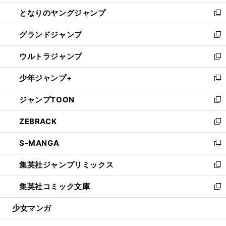
開
ン
ウ
し
となりのヤングジャンプ
く
ド
ィ
い
新
ウ
ン
ウ
し
グランドジャンプ
で
ド
ィ
い
新
開
ウ
ン
ウ
し
ウルトラジャンプ
く
で
ド
ィ
い
新
開
ウ
ン
ウ
し
少年ジャンプ+
く
で
ド
ィ
い
新
開
ウ
ン
ウ
し
ジャンプTOON
く
で
ド
ィ
い
新
開
ウ
ン
ウ
し
ZEBRACK
く
で
ド
ィ
い
新
開
ウ
ン
ウ
し
S-MANGA
く
で
ド
ィ
い
新
開
ウ
ン
ウ
し
集英社ジャンプリミックス
く
で
ド
ィ
い
新
開
ウ
ン
ウ
し
集英社コミック文庫
く
で
ド
ィ
い
新
開
ウ
ン
ウ
し
少女マンガ
く
で
ド
ィ
い
開
ウ
ン
ウ