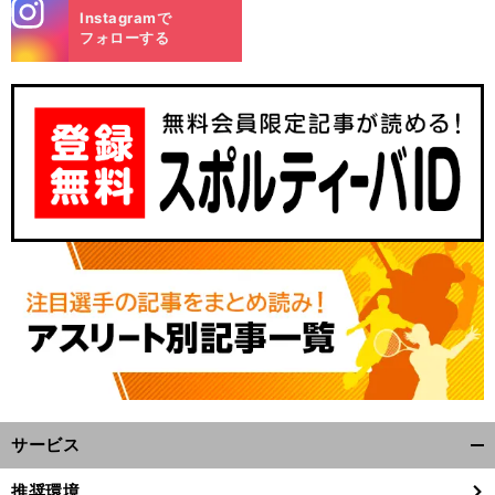
stagra
Instagramで
m
フォローする
サービス
開
く/
推奨環境