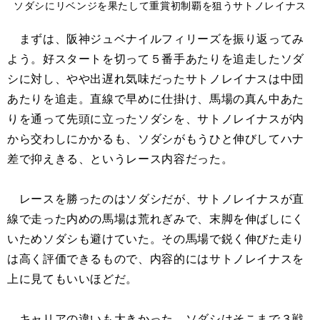
ソダシにリベンジを果たして重賞初制覇を狙うサトノレイナス
まずは、阪神ジュベナイルフィリーズを振り返ってみ
よう。好スタートを切って５番手あたりを追走したソダ
シに対し、やや出遅れ気味だったサトノレイナスは中団
あたりを追走。直線で早めに仕掛け、馬場の真ん中あた
りを通って先頭に立ったソダシを、サトノレイナスが内
から交わしにかかるも、ソダシがもうひと伸びしてハナ
差で抑えきる、というレース内容だった。
レースを勝ったのはソダシだが、サトノレイナスが直
線で走った内めの馬場は荒れぎみで、末脚を伸ばしにく
いためソダシも避けていた。その馬場で鋭く伸びた走り
は高く評価できるもので、内容的にはサトノレイナスを
上に見てもいいほどだ。
キャリアの違いも大きかった。ソダシはそこまで３戦