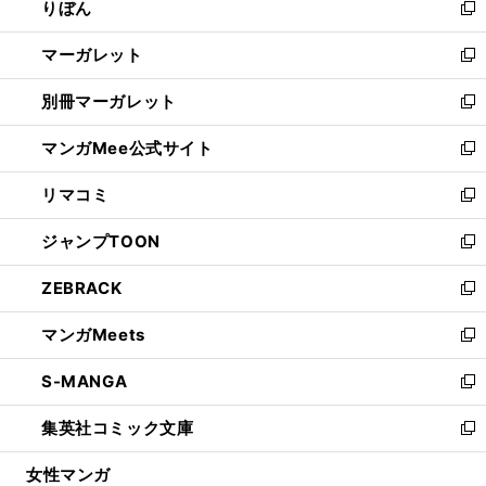
りぼん
く
で
ド
ィ
新
開
ウ
ン
し
マーガレット
く
で
ド
い
新
開
ウ
ウ
し
別冊マーガレット
く
で
ィ
い
新
開
ン
ウ
し
マンガMee公式サイト
く
ド
ィ
い
新
ウ
ン
ウ
し
リマコミ
で
ド
ィ
い
新
開
ウ
ン
ウ
し
ジャンプTOON
く
で
ド
ィ
い
新
開
ウ
ン
ウ
し
ZEBRACK
く
で
ド
ィ
い
新
開
ウ
ン
ウ
し
マンガMeets
く
で
ド
ィ
い
新
開
ウ
ン
ウ
し
S-MANGA
く
で
ド
ィ
い
新
開
ウ
ン
ウ
し
集英社コミック文庫
く
で
ド
ィ
い
新
開
ウ
ン
ウ
し
女性マンガ
く
で
ド
ィ
い