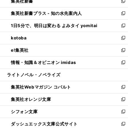
集英社新書
く
で
ィ
い
新
開
ン
ウ
し
集英社新書プラス - 知の水先案内人
く
ド
ィ
い
新
ウ
ン
ウ
し
1日5分で、明日は変わる よみタイ yomitai
で
ド
ィ
い
新
開
ウ
ン
ウ
し
kotoba
く
で
ド
ィ
い
新
開
ウ
ン
ウ
し
e!集英社
く
で
ド
ィ
い
新
開
ウ
ン
ウ
し
情報・知識＆オピニオン imidas
く
で
ド
ィ
い
新
開
ウ
ン
ウ
し
ライトノベル・ノベライズ
く
で
ド
ィ
い
開
ウ
ン
ウ
集英社Webマガジン コバルト
く
で
ド
ィ
新
開
ウ
ン
し
集英社オレンジ文庫
く
で
ド
い
新
開
ウ
ウ
し
シフォン文庫
く
で
ィ
い
新
開
ン
ウ
し
ダッシュエックス文庫公式サイト
く
ド
ィ
い
新