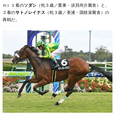
ｍ）１着の
ソダシ
（牝３歳／栗東・須貝尚介厩舎）と、
２着の
サトノレイナス
（牝３歳／美浦・国枝栄厩舎）の
再戦だ。