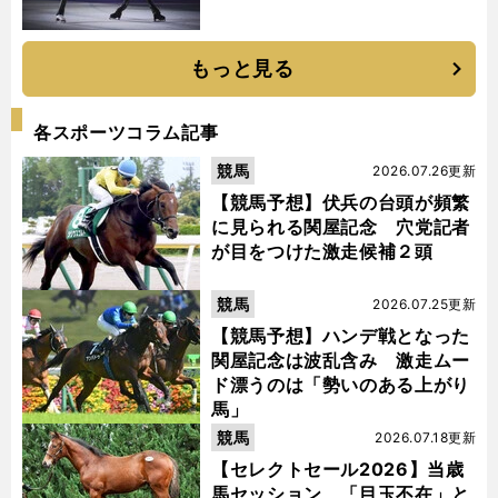
もっと見る
各スポーツコラム記事
競馬
2026.07.26更新
【競馬予想】伏兵の台頭が頻繁
に見られる関屋記念 穴党記者
が目をつけた激走候補２頭
競馬
2026.07.25更新
【競馬予想】ハンデ戦となった
関屋記念は波乱含み 激走ムー
ド漂うのは「勢いのある上がり
馬」
競馬
2026.07.18更新
【セレクトセール2026】当歳
馬セッション 「目玉不在」と