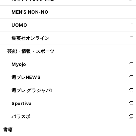
新
開
ウ
ン
ウ
し
MEN'S NON-NO
く
で
ド
ィ
い
新
開
ウ
ン
ウ
し
UOMO
く
で
ド
ィ
い
新
開
ウ
ン
ウ
し
集英社オンライン
く
で
ド
ィ
い
新
開
ウ
ン
ウ
し
芸能・情報・スポーツ
く
で
ド
ィ
い
開
ウ
ン
ウ
Myojo
く
で
ド
ィ
新
開
ウ
ン
し
週プレNEWS
く
で
ド
い
新
開
ウ
ウ
し
週プレ グラジャパ!
く
で
ィ
い
新
開
ン
ウ
し
Sportiva
く
ド
ィ
い
新
ウ
ン
ウ
し
パラスポ
で
ド
ィ
い
新
開
ウ
ン
ウ
し
書籍
く
で
ド
ィ
い
開