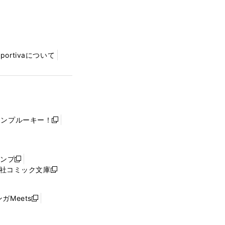
Sportivaについて
ャンプルーキー！
新
し
い
ウ
ャンプ
新
ィ
社コミック文庫
し
新
ン
い
し
ド
ウ
い
ウ
ガMeets
新
ィ
ウ
で
し
ン
ィ
開
い
ド
ン