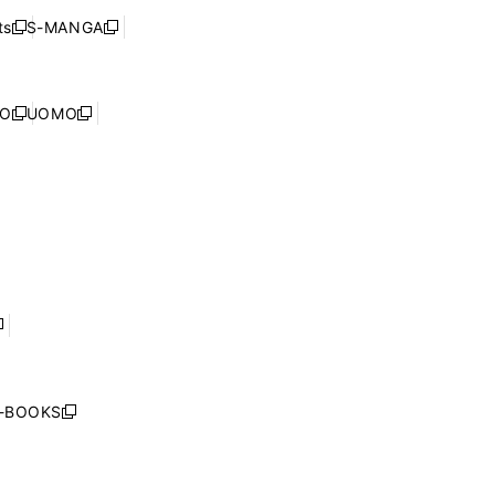
く
ウ
ウ
ド
s
S-MANGA
新
新
ィ
で
ウ
し
し
ン
開
で
い
い
ド
く
開
ウ
ウ
ウ
NO
UOMO
く
新
新
ィ
ィ
で
し
し
ン
ン
開
い
い
ド
ド
く
ウ
ウ
ウ
ウ
ィ
ィ
で
で
ン
ン
開
開
ド
ド
く
く
ウ
ウ
で
で
開
開
く
く
し
い
ウ
j-BOOKS
新
ィ
し
ン
い
ド
ウ
ウ