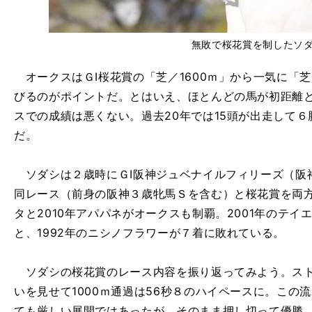
無敗で桜花賞を制したソ
オークスはＧⅠ桜花賞の「芝／1600ｍ」から一気に「芝／
びるのがポイントだ。とはいえ、ほとんどの馬が初距離
スでの成績は悪くない。過去20年では15頭が出走して
だ。
ソダシは２歳時にＧⅠ阪神ジュベナイルフィリーズ（阪神
同レース（前身の阪神３歳牝馬Ｓを含む）と桜花賞を両方
タと2010年アパパネがオークスも制覇。2001年のテ
と、1992年のニシノフラワーが７着に敗れている。
ソダシの桜花賞のレース内容を振り返ってみよう。スト
いを見せて1000ｍ通過は56秒８のハイペースに。この
ても厳しい展開ではあったが、そのまま押し切って優勝。