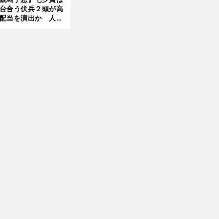
台合う伏兵２頭が高
配当を演出か 人気
有力馬には嫌なデー
あり
前
へ