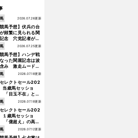
事
馬
2026.07.26更新
競馬予想】伏兵の台
が頻繁に見られる関
記念 穴党記者が目
つけた激走候補２頭
馬
2026.07.25更新
競馬予想】ハンデ戦
なった関屋記念は波
含み 激走ムード漂
のは「勢いのある上
馬
2026.07.18更新
り馬」
セレクトセール202
】当歳馬セッショ
 「目玉不在」と言
れた新種牡馬たちの
馬
2026.07.18更新
価はいかに!?
セレクトセール202
】１歳馬セッショ
 「億超え」の高額
のなかで現場のプロ
馬
2026.07.12更新
ほれ込んだ４頭
競馬予想】七夕賞は