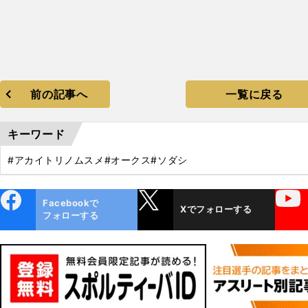
前の記事へ
一覧に戻る
キーワード
#アカイトリノムスメ
#オークス
#ソダシ
ebo
X
YouTube
Facebookで
Xでフォローする
ok
フォローする