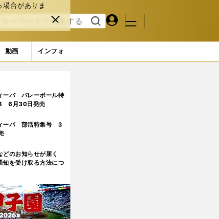
る場合がありま
マイペ
閉じ
検索
メニュ
ー
る
す
ジ
る
動画
インフォ
ィーバ バレーボール特
.4 6月30日発売
ィーバ 部活特集号 3
売
などのお知らせが届く
通知を受け取る方法につ