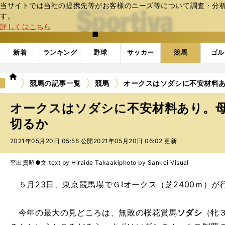
当サイトでは当社の提携先等がお客様のニーズ等について調査・分析し
web Sportiva (webスポルティーバ)
す。
詳しくはこちら
新着
ランキング
野球
サッカー
競馬
ゴル
we
競馬の記事一覧
競馬
オークスはソダシに不安材料
b
ス
オークスはソダシに不安材料あり。
ポ
ル
切るか
テ
2021年05月20日 05:58 公開
2021年05月20日 06:02 更新
ィ
ー
バ
平出貴昭●文 text by Hiraide Takaaki
photo by Sankei Visual
５月23日、東京競馬場でＧⅠオークス（芝2400ｍ）が
今年の最大の見どころは、無敗の桜花賞馬
ソダシ
（牝