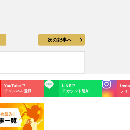
次の記事へ
Instagra
LINE
YouTubeで
LINEで
Inst
m
チャンネル登録
アカウント追加
フォ