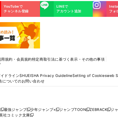
Instagra
LINE
YouTubeで
LINEで
Inst
m
チャンネル登録
アカウント追加
フォ
利用規約・会員規約
特定商取引法に基づく表示・その他の事項
プ
ガイドライン
SHUEISHA Privacy Guideline
Setting of Cookies
web 
告についてのお問い合わせ
プ
最強ジャンプ
少年ジャンプ+
ジャンプTOON
ZEBRACK
ジ
新
新
新
新
新
英社コミック文庫
し
新
し
し
し
し