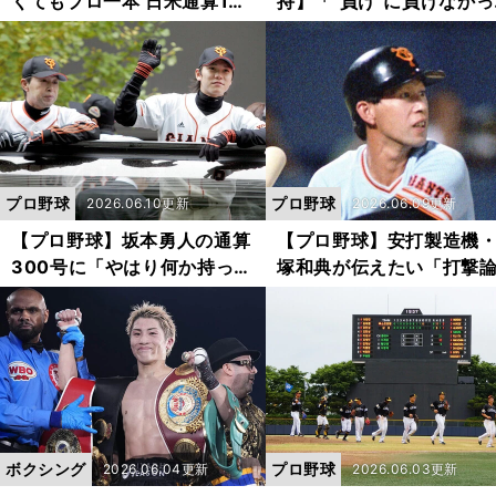
くてもプロ一本 日米通算170
持】「"負け"に負けなかっ
勝右腕が将来性を大絶賛した
ことは、人生の糧に」近
創価・髙橋将大に「大化けの
広が20年のプロボクサー
予感」
活を継続できた理由
プロ野球
プロ野球
2026.06.10更新
2026.06.09更新
【プロ野球】坂本勇人の通算
【プロ野球】安打製造機
300号に「やはり何か持って
塚和典が伝えたい「打撃
いる」 篠塚和典が今の巨人
打席での立ち位置ひとつ
に欠かせないルーキーとベテ
も"凡打の内容"が変わる？
ランについて語った
ボクシング
プロ野球
2026.06.04更新
2026.06.03更新