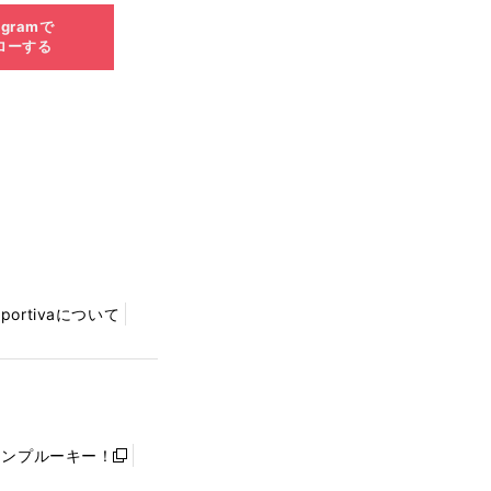
agramで
ローする
Sportivaについて
ャンプルーキー！
新
し