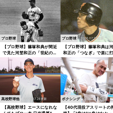
フトバンク追撃のカギ
ッター、双方に必要なこ
は？
プロ野球
プロ野球
2026.07.27更新
2026.07.27更新
【プロ野球】篠塚和典が間近
【プロ野球】篠塚和典は
で見た河埜和正の「世紀の落
和正の「つなぎ」で楽に
球」 甲子園の異様な雰囲気
に入れた 普段は大のビ
が、名手の守備も狂わせた
好きで、オールスター前
クシデントも？
高校野球他
ボクシング
2026.07.28更新
2026.06.20更新
【高校野球】エースになれな
【40代現役アスリートの