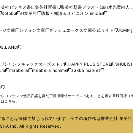
で
で
で
で
で
い
い
い
い
ン
ン
ン
集英社ビジネス書
集英社新書
集英社新書プラス - 知の水先案内人
開
開
開
開
開
新
新
新
ウ
ウ
ウ
ウ
ド
ド
ド
kotoba
e!集英社
情報・知識＆オピニオン imidas
く
く
く
く
く
新
し
新
し
新
ィ
ィ
ィ
ィ
ウ
ウ
ウ
し
し
い
し
い
し
ン
ン
ン
ン
で
で
で
い
い
ウ
い
ウ
い
ド
ド
ド
ド
ンジ文庫
シフォン文庫
ダッシュエックス文庫公式サイト
JUMP 
開
開
開
新
新
新
ウ
ウ
ィ
ウ
ィ
ウ
ウ
ウ
ウ
ウ
く
く
く
し
し
し
ィ
ィ
ン
ィ
ン
ィ
で
で
で
で
い
い
い
ン
ン
ド
ン
ド
ン
S.LAND
開
開
開
開
新
ウ
ウ
ウ
ド
ド
ウ
ド
ウ
ド
く
く
く
く
し
ィ
ィ
ィ
ウ
ウ
で
ウ
で
ウ
い
ン
ン
ン
ジャンプキャラクターズストア
HAPPY PLUS STORE
SHUEIS
で
で
開
で
開
で
新
新
新
ウ
ド
ド
ド
ium
mirabella
mirabella homme
zakka market
開
開
く
開
く
開
し
新
新
新
し
新
し
ィ
ウ
ウ
ウ
く
く
く
く
い
し
し
い
し
し
い
ン
で
で
で
ウ
い
い
ウ
い
い
ウ
ド
ボ
開
開
開
新
ィ
ウ
ウ
ィ
ウ
ウ
ィ
ウ
く
く
く
し
らコンテンツ使用許諾を得た正規版配信サービスであることを示す登録商標（登録番
ン
ィ
ィ
ン
ィ
ィ
ン
で
い
覧はこちら。
ド
ン
ン
ド
ン
ン
ド
開
ウ
ウ
ド
ド
ウ
ド
ド
ウ
く
ィ
で
ウ
ウ
で
ウ
ウ
で
ることは法律で禁じられています。全ての著作権は株式会社 集英社
ン
開
で
で
開
で
で
開
ド
HA Inc. All Rights Reserved.
く
開
開
く
開
開
く
ウ