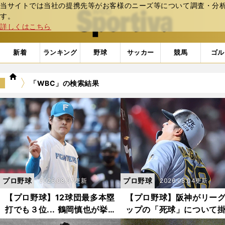
当サイトでは当社の提携先等がお客様のニーズ等について調査・分析し
web Sportiva (webスポルティーバ)
す。
詳しくはこちら
新着
ランキング
野球
サッカー
競馬
ゴル
we
「WBC」の検索結果
b
ス
ポ
ル
テ
ィ
ー
バ
プロ野球
プロ野球
2026.08.07更新
2026.08.04更新
【プロ野球】12球団最多本塁
【プロ野球】阪神がリー
打でも３位... 鶴岡慎也が挙
ップの「死球」について
げた「日本ハムの誤算」とソ
雅之が見解 ピッチャー