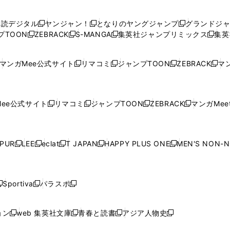
い
い
し
い
い
い
ウ
ウ
い
ウ
ウ
ウ
購読デジタル
ヤンジャン！
となりのヤングジャンプ
グランドジ
新
新
新
ィ
ィ
ウ
ィ
ィ
ィ
プTOON
ZEBRACK
S-MANGA
集英社ジャンプリミックス
集英
新
し
新
し
新
し
新
ン
ン
ィ
ン
ン
ン
し
い
し
い
し
い
し
ド
ド
ン
ド
ド
ド
い
ウ
い
ウ
い
ウ
い
ウ
ウ
ド
ウ
ウ
ウ
マンガMee公式サイト
リマコミ
ジャンプTOON
ZEBRACK
マン
新
新
新
新
ウ
ィ
ウ
ィ
ウ
ィ
ウ
で
で
ウ
で
で
で
し
し
し
し
し
ィ
ン
ィ
ン
ィ
ン
ィ
開
開
で
開
開
開
い
い
い
い
い
ン
ド
ン
ド
ン
ド
ン
く
く
開
く
く
く
ウ
ウ
ウ
ウ
ウ
ド
ウ
ド
ウ
ド
ウ
ド
ee公式サイト
リマコミ
ジャンプTOON
ZEBRACK
マンガMeet
く
新
新
新
新
ィ
ィ
ィ
ィ
ィ
ウ
で
ウ
で
ウ
で
ウ
し
し
し
し
ン
ン
ン
ン
ン
で
開
で
開
で
開
で
い
い
い
い
ド
ド
ド
ド
ド
開
く
開
く
開
く
開
ウ
ウ
ウ
ウ
ウ
ウ
ウ
ウ
ウ
PUR
LEE
eclat
T JAPAN
HAPPY PLUS ONE
MEN'S NON-
く
く
く
く
新
新
新
新
新
ィ
ィ
ィ
ィ
で
で
で
で
で
し
し
し
し
し
ン
ン
ン
ン
開
開
開
開
開
い
い
い
い
い
ド
ド
ド
ド
く
く
く
く
く
ウ
ウ
ウ
ウ
ウ
ウ
ウ
ウ
ウ
Sportiva
パラスポ
新
新
ィ
ィ
ィ
ィ
ィ
で
で
で
で
し
し
し
ン
ン
ン
ン
ン
開
開
開
開
い
い
い
ド
ド
ド
ド
ド
ョン
web 集英社文庫
青春と読書
アジア人物史
く
く
く
く
新
新
新
新
ウ
ウ
ウ
ウ
ウ
ウ
ウ
ウ
し
し
し
し
ィ
ィ
ィ