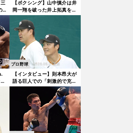
ク三
【ボクシング】山中慎介は井
の
岡一翔を破った井上拓真を
衝
「完璧」と評価も「倒しきる
展開も見たい」 那須川天心
との再戦など今後は？
プロ野球
2026.05.21更新
.
【インタビュー】則本昂大が
ない
語る巨人での「刺激的で充実
した
した毎日」 憧れの田中将
駆け
大、ルーキーの"タケちゃ
ん"らと日本一へ