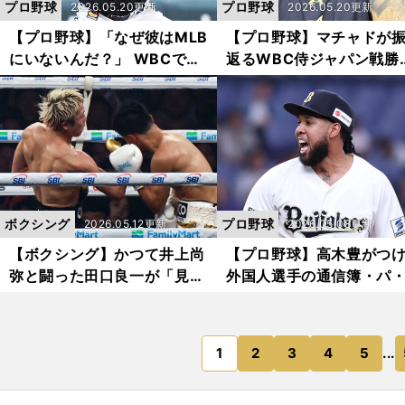
プロ野球
プロ野球
2026.05.20更新
2026.05.20更新
【プロ野球】「なぜ彼はMLB
【プロ野球】マチャドが
にいないんだ？」 WBCで世
返るWBC侍ジャパン戦勝
界を驚かせたオリックスの守
と世界一達成の舞台裏 「
護神・マチャドが日本で進化
ネズエラが勝てたのは...
した理由
ボクシング
プロ野球
2026.05.12更新
2026.05.08更新
【ボクシング】かつて井上尚
【プロ野球】高木豊がつ
弥と闘った田口良一が「見た
外国人選手の通信簿・パ
ことがない」と驚愕したアッ
ーグ編 混戦模様のなか
パー 敗れた中谷潤人も「こ
チームの核となりそうな
れから全盛期を迎える」
人は？
1
2
3
4
5
...
のページへ