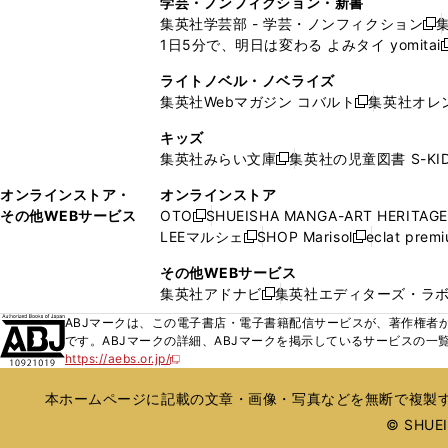
学芸・ノンフィクション・新書
で
ウ
で
で
で
い
い
ン
ン
集英社学芸部 - 学芸・ノンフィクション
開
で
開
開
開
新
ウ
ウ
ド
ド
1日5分で、明日は変わる よみタイ yomitai
く
開
く
く
く
し
新
ィ
ィ
ウ
ウ
く
い
ン
ン
ライトノベル・ノベライズ
で
で
ウ
ド
ド
集英社Webマガジン コバルト
集英社オレ
開
開
新
ィ
ウ
ウ
く
く
し
ン
キッズ
で
で
い
ド
集英社みらい文庫
集英社の児童図書 S-KID
開
開
新
ウ
ウ
く
く
し
ィ
オンラインストア・
オンラインストア
で
い
ン
その他WEBサービス
OTO
SHUEISHA MANGA-ART HERITAGE
開
新
ウ
ド
LEEマルシェ
SHOP Marisol
eclat prem
く
し
新
新
ィ
ウ
い
し
し
ン
その他WEBサービス
で
ウ
い
い
ド
集英社アドナビ
集英社エディターズ・ラ
開
新
ィ
ウ
ウ
ウ
く
し
ABJマークは、この電子書店・電子書籍配信サービスが、著作権者か
ン
ィ
ィ
で
い
です。ABJマークの詳細、ABJマークを掲示しているサービスの一
ド
ン
ン
開
https://aebs.or.jp/
ウ
新
ウ
ド
ド
く
し
ィ
で
ウ
ウ
い
本ホームページに記載の文章・画像・写真などを無断で複製す
ン
開
で
で
ウ
ド
© SHUEIS
ィ
く
開
開
ン
ウ