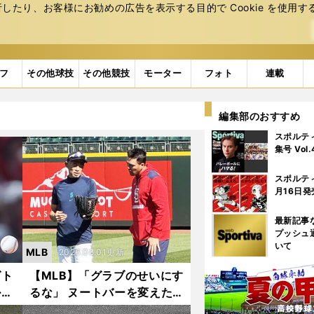
たり、お客様にお勧めの広告を表⽰する⽬的で Cookie を使⽤す
フ
その他球技
その他競技
モーター
フォト
連載
編集部のおすすめ
スポルテ
集号 Vol
スポルテ
月16日発
最新記事
プッシュ
いて
MLB
2026.08.01更新
グト
【MLB】「グラブのせいにす
掛布
るな」 ヌートバーを変えた
とバ
イチローの言葉 新ルーティ