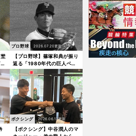
とと
ンが生んだ驚きの変化
プロ野球
2026.07.20更新
河埜
【プロ野球】篠塚和典が振り
打席
返る「1980年代の巨人ベス
ール
トナイン」で選んだショー
にア
ト・河埜和正 長嶋茂雄や江
川卓も絶賛した強肩
ボクシング
2026.06.17更新
矜
【ボクシング】中谷潤人のマ