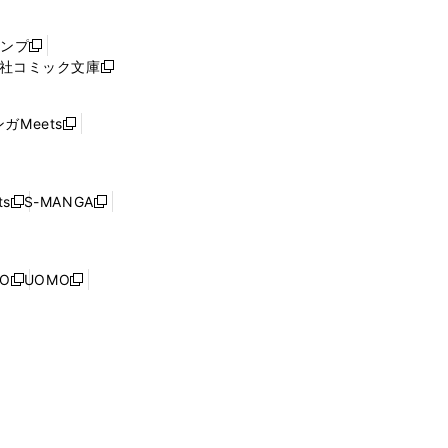
い
ウ
ャンプ
新
ィ
社コミック文庫
し
新
ン
い
し
ド
ウ
い
ウ
ガMeets
新
ィ
ウ
で
し
ン
ィ
開
い
ド
ン
く
ウ
ウ
ド
s
S-MANGA
新
新
ィ
で
ウ
し
し
ン
開
で
い
い
ド
く
開
ウ
ウ
ウ
NO
UOMO
く
新
新
ィ
ィ
で
し
し
ン
ン
開
い
い
ド
ド
く
ウ
ウ
ウ
ウ
ィ
ィ
で
で
ン
ン
開
開
ド
ド
く
く
ウ
ウ