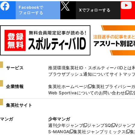
ebo
X
YouTube
Facebookで
Xでフォローする
ok
フォローする
サービス
推奨環境
集英社ID・スポルティーバIDとは
ブラウザプッシュ通知について
サイトマッ
企業情報
集英社ホームページ
集英社プライバシー
新
Web Sportivaについてのお問い合わせ
広
し
新
い
し
集英社サイト
ウ
い
ィ
ウ
マンガ
少年マンガ
ン
ィ
週刊少年ジャンプ
ジャンプSQ
Vジャン
ド
ン
新
新
S-MANGA
集英社ジャンプリミックス
集
ウ
ド
新
し
し
新