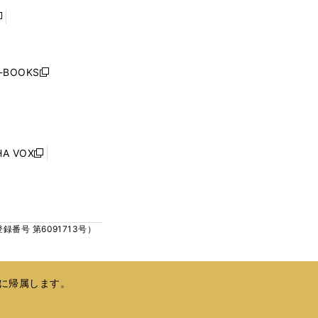
で
で
開
開
く
く
し
い
ウ
j-BOOKS
新
ィ
し
ン
い
ド
ウ
ウ
ィ
で
ン
HA VOX
開
新
ド
く
し
ウ
い
で
ウ
開
ィ
く
号 第6091713号）
ン
ド
ウ
で
に帰属します。
開
く