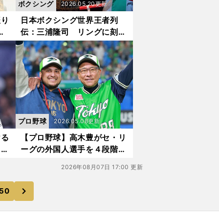
ボクシング
2026.05.20更新
振り
日本ボクシング世界王者列
利
伝：三浦隆司 リングに刻ん
ベ
だ「ボンバーレフト」の鮮烈
」
な記憶 一本気な男が追求し
た強さと変化
プロ野球
2026.05.08更新
ける
【プロ野球】高木豊がセ・リ
・リ
ーグの外国人選手を４段階で
で各
評価 野手・投手とも「◎」
2026年08月07日 17:00 更新
助っ
だったチームは？
次
50