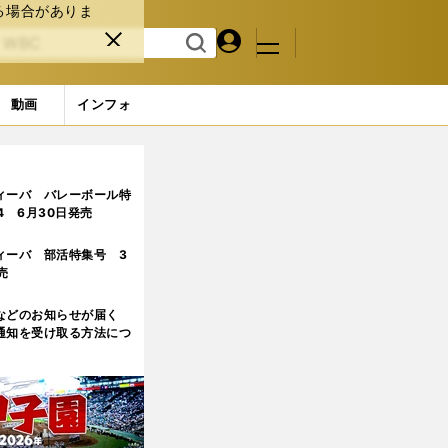
る場合がありま
マイペ
閉じ
検索
メニュ
ー
る
す
ジ
る
動画
インフォ
ィーバ バレーボール特
.4 6月30日発売
ィーバ 部活特集号 3
売
などのお知らせが届く
通知を受け取る方法につ