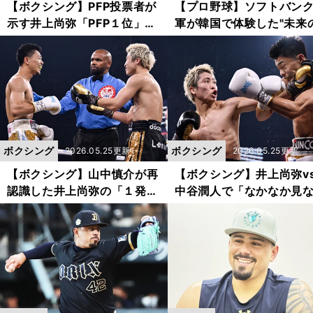
【ボクシング】PFP投票者が
【プロ野球】ソフトバン
示す井上尚弥「PFP１位」の
軍が韓国で体験した"未来
長期政権の可能性 ヘビー級
野球" ロボット審判導入の
ウシク苦戦とその他の理由と
撃と若鷹たちが語る本音
は？
ボクシング
ボクシング
2026.05.25更新
2026.05.25更新
【ボクシング】山中慎介が再
【ボクシング】井上尚弥vs
認識した井上尚弥の「１発の
中谷潤人で「なかなか見
強さ」 敗れた中谷潤人が手
光景」と山中慎介が指摘
に入れたものは何か？
ことは？ 両者の高度な
引きの正体