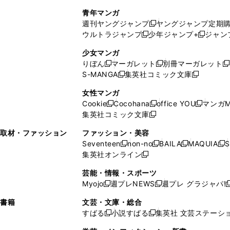
で
ウ
し
い
い
し
青年マンガ
開
で
い
ウ
ウ
い
週刊ヤングジャンプ
ヤングジャンプ定期
新
く
開
ウ
ィ
ィ
ウ
ウルトラジャンプ
少年ジャンプ+
ジャン
新
し
新
く
ィ
ン
ン
ィ
し
い
し
ン
ド
ド
ン
少女マンガ
い
ウ
い
ド
ウ
ウ
ド
りぼん
マーガレット
別冊マーガレット
新
新
新
ウ
ィ
ウ
ウ
で
で
ウ
S-MANGA
集英社コミック文庫
し
新
し
新
ィ
ン
ィ
で
開
開
で
い
し
い
し
ン
ド
ン
女性マンガ
開
く
く
開
ウ
い
ウ
い
ド
ウ
ド
Cookie
Cocohana
office YOU
マンガM
く
く
新
新
新
ィ
ウ
ィ
ウ
ウ
で
ウ
集英社コミック文庫
し
新
し
し
ン
ィ
ン
ィ
で
開
で
い
し
い
い
ド
ン
ド
ン
取材・ファッション
ファッション・美容
開
く
開
ウ
い
ウ
ウ
ウ
ド
ウ
ド
Seventeen
non-no
BAILA
MAQUIA
S
く
く
新
新
新
新
ィ
ウ
ィ
ィ
で
ウ
で
ウ
集英社オンライン
し
新
し
し
し
ン
ィ
ン
ン
開
で
開
で
い
し
い
い
い
ド
ン
ド
ド
芸能・情報・スポーツ
く
開
く
開
ウ
い
ウ
ウ
ウ
ウ
ド
ウ
ウ
Myojo
週プレNEWS
週プレ グラジャパ!
く
く
新
新
新
ィ
ウ
ィ
ィ
ィ
で
ウ
で
で
し
し
ン
ィ
ン
ン
ン
書籍
文芸・文庫・総合
開
で
開
開
い
い
ド
ン
ド
ド
ド
すばる
小説すばる
集英社 文芸ステーシ
く
開
く
く
新
新
ウ
ウ
ウ
ド
ウ
ウ
ウ
く
し
し
ィ
ィ