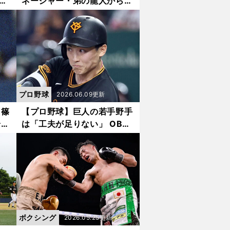
た
ネージャー・弟の龍人から見
藤明
た井上尚弥戦 大一番を前に
生
した兄の平常心、宿泊したホ
テルの一室で聞いた「独り
言」
プロ野球
2026.06.09更新
・篠
【プロ野球】巨人の若手野手
論」
は「工夫が足りない」 OB篠
で
塚和典が指摘するバッティン
グの課題
ボクシング
2026.05.25更新