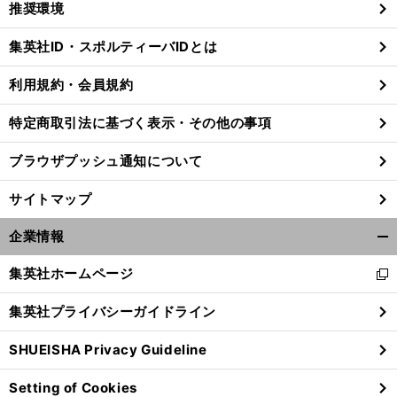
推奨環境
閉
じ
集英社ID・スポルティーバIDとは
る
利用規約・会員規約
特定商取引法に基づく表示・その他の事項
ブラウザプッシュ通知について
サイトマップ
企業情報
開
く/
集英社ホームページ
新
閉
し
じ
集英社プライバシーガイドライン
い
る
ウ
SHUEISHA Privacy Guideline
ィ
ン
Setting of Cookies
ド