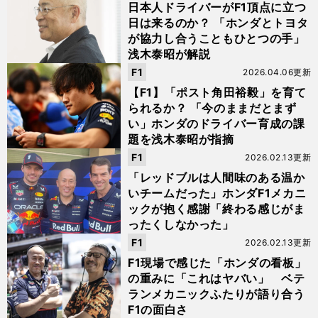
日本人ドライバーがF1頂点に立つ
日は来るのか？ 「ホンダとトヨタ
が協力し合うこともひとつの手」
浅木泰昭が解説
F1
2026.04.06更新
【F1】「ポスト角田裕毅」を育て
られるか？ 「今のままだとまず
い」ホンダのドライバー育成の課
題を浅木泰昭が指摘
F1
2026.02.13更新
「レッドブルは人間味のある温か
いチームだった」ホンダF1メカニ
ックが抱く感謝「終わる感じがま
ったくしなかった」
F1
2026.02.13更新
F1現場で感じた「ホンダの看板」
の重みに「これはヤバい」 ベテ
ランメカニックふたりが語り合う
F1の面白さ