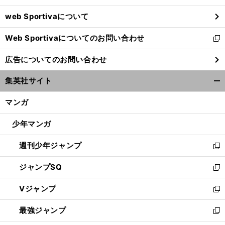
ウ
web Sportivaについて
で
開
Web Sportivaについてのお問い合わせ
く
新
し
広告についてのお問い合わせ
い
ウ
集英社サイト
ィ
開
ン
く/
マンガ
ド
閉
ウ
じ
少年マンガ
で
る
開
週刊少年ジャンプ
く
新
し
ジャンプSQ
い
新
ウ
し
Vジャンプ
ィ
い
新
ン
ウ
し
最強ジャンプ
ド
ィ
い
新
ウ
ン
ウ
し