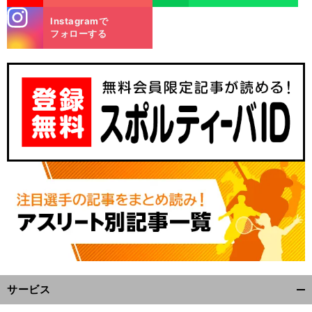
stagra
Instagramで
m
フォローする
サービス
開
く/