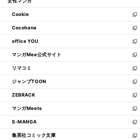
女性マンガ
く
で
ド
ィ
い
開
ウ
ン
ウ
Cookie
く
で
ド
ィ
新
開
ウ
ン
し
Cocohana
く
で
ド
い
新
開
ウ
ウ
し
office YOU
く
で
ィ
い
新
開
ン
ウ
し
マンガMee公式サイト
く
ド
ィ
い
新
ウ
ン
ウ
し
リマコミ
で
ド
ィ
い
新
開
ウ
ン
ウ
し
ジャンプTOON
く
で
ド
ィ
い
新
開
ウ
ン
ウ
し
ZEBRACK
く
で
ド
ィ
い
新
開
ウ
ン
ウ
し
マンガMeets
く
で
ド
ィ
い
新
開
ウ
ン
ウ
し
S-MANGA
く
で
ド
ィ
い
新
開
ウ
ン
ウ
し
集英社コミック文庫
く
で
ド
ィ
い
新