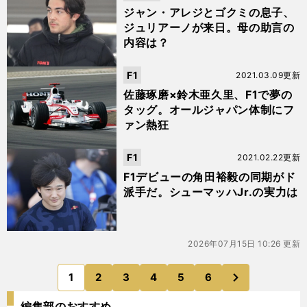
ジャン・アレジとゴクミの息子、
ジュリアーノが来日。母の助言の
内容は？
F1
2021.03.09更新
佐藤琢磨×鈴木亜久里、F1で夢の
タッグ。オールジャパン体制にフ
ァン熱狂
F1
2021.02.22更新
F1デビューの角田裕毅の同期がド
派手だ。シューマッハJr.の実力は
2026年07月15日 10:26 更新
次
1
2
3
4
5
6
のページへ
編集部のおすすめ