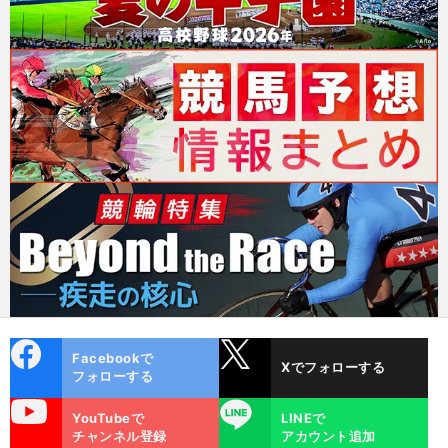
cebo
X
Facebookで
Xでフォローする
ok
フォローする
uTube
LINE
YouTubeで
LINEで
チャンネル登録
アカウント追加