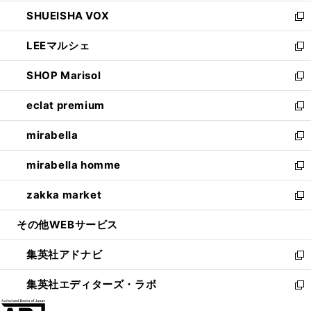
ウ
ン
ウ
し
SHUEISHA VOX
で
ド
ィ
い
新
開
ウ
ン
ウ
し
LEEマルシェ
く
で
ド
ィ
い
新
開
ウ
ン
ウ
し
SHOP Marisol
く
で
ド
ィ
い
新
開
ウ
ン
ウ
し
eclat premium
く
で
ド
ィ
い
新
開
ウ
ン
ウ
し
mirabella
く
で
ド
ィ
い
新
開
ウ
ン
ウ
し
mirabella homme
く
で
ド
ィ
い
新
開
ウ
ン
ウ
し
zakka market
く
で
ド
ィ
い
新
開
ウ
ン
ウ
し
その他WEBサービス
く
で
ド
ィ
い
開
ウ
ン
ウ
集英社アドナビ
く
で
ド
ィ
新
開
ウ
ン
し
集英社エディターズ・ラボ
く
で
ド
い
新
開
ウ
ウ
し