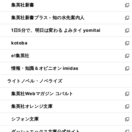
集英社新書
く
で
ィ
い
新
開
ン
ウ
し
集英社新書プラス - 知の水先案内人
く
ド
ィ
い
新
ウ
ン
ウ
し
1日5分で、明日は変わる よみタイ yomitai
で
ド
ィ
い
新
開
ウ
ン
ウ
し
kotoba
く
で
ド
ィ
い
新
開
ウ
ン
ウ
し
e!集英社
く
で
ド
ィ
い
新
開
ウ
ン
ウ
し
情報・知識＆オピニオン imidas
く
で
ド
ィ
い
新
開
ウ
ン
ウ
し
ライトノベル・ノベライズ
く
で
ド
ィ
い
開
ウ
ン
ウ
集英社Webマガジン コバルト
く
で
ド
ィ
新
開
ウ
ン
し
集英社オレンジ文庫
く
で
ド
い
新
開
ウ
ウ
し
シフォン文庫
く
で
ィ
い
新
開
ン
ウ
し
ダッシュエックス文庫公式サイト
く