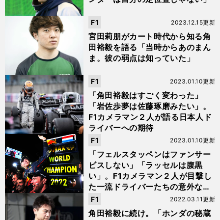
F1
2023.12.15更新
宮田莉朋がカート時代から知る角
田裕毅を語る「当時からあのまん
ま。彼の弱点は知っていた」
F1
2023.01.10更新
「角田裕毅はすごく変わった」
「岩佐歩夢は佐藤琢磨みたい」。
F1カメラマン２人が語る日本人ド
ライバーへの期待
F1
2023.01.10更新
「フェルスタッペンはファンサー
ビスしない」「ラッセルは腹黒
い」。F1カメラマン２人が目撃し
た一流ドライバーたちの意外な一
面
F1
2022.03.11更新
角田裕毅に続け。「ホンダの秘蔵