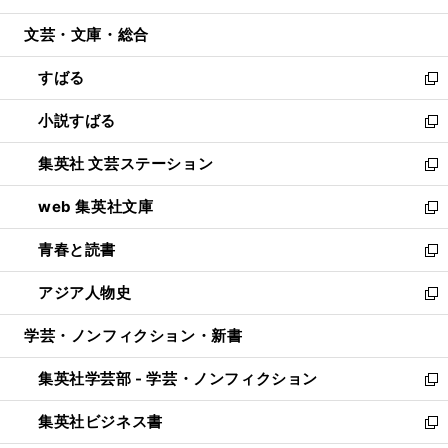
開
ウ
ン
ウ
文芸・文庫・総合
く
で
ド
ィ
開
ウ
ン
すばる
く
で
ド
新
開
ウ
し
小説すばる
く
で
い
新
開
ウ
し
集英社 文芸ステーション
く
ィ
い
新
ン
ウ
し
web 集英社文庫
ド
ィ
い
新
ウ
ン
ウ
し
青春と読書
で
ド
ィ
い
新
開
ウ
ン
ウ
し
アジア人物史
く
で
ド
ィ
い
新
開
ウ
ン
ウ
し
学芸・ノンフィクション・新書
く
で
ド
ィ
い
開
ウ
ン
ウ
集英社学芸部 - 学芸・ノンフィクション
く
で
ド
ィ
新
開
ウ
ン
し
集英社ビジネス書
く
で
ド
い
新
開
ウ
ウ
し