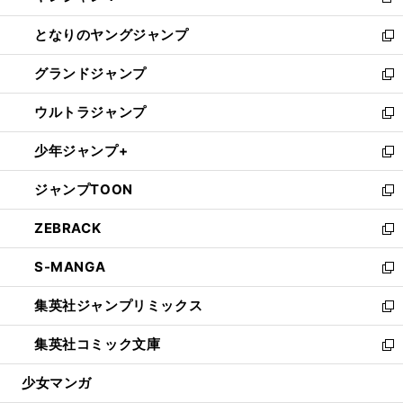
新
開
ン
ウ
し
となりのヤングジャンプ
く
ド
ィ
い
新
ウ
ン
ウ
し
グランドジャンプ
で
ド
ィ
い
新
開
ウ
ン
ウ
し
ウルトラジャンプ
く
で
ド
ィ
い
新
開
ウ
ン
ウ
し
少年ジャンプ+
く
で
ド
ィ
い
新
開
ウ
ン
ウ
し
ジャンプTOON
く
で
ド
ィ
い
新
開
ウ
ン
ウ
し
ZEBRACK
く
で
ド
ィ
い
新
開
ウ
ン
ウ
し
S-MANGA
く
で
ド
ィ
い
新
開
ウ
ン
ウ
し
集英社ジャンプリミックス
く
で
ド
ィ
い
新
開
ウ
ン
ウ
し
集英社コミック文庫
く
で
ド
ィ
い
新
開
ウ
ン
ウ
し
少女マンガ
く
で
ド
ィ
い
開