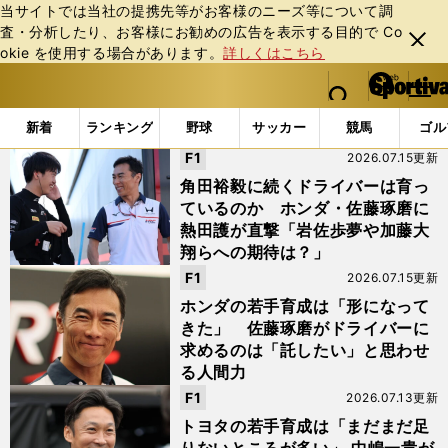
当サイトでは当社の提携先等がお客様のニーズ等について調
査・分析したり、お客様にお勧めの広告を表⽰する⽬的で Co
閉じ
okie を使⽤する場合があります。
詳しくはこちら
る
マイペ
web Sportiva (webスポルティーバ)
検索
メニュ
we
ー
「佐藤琢磨」の検索結果
b
ジ
新着
ランキング
野球
サッカー
競馬
ゴル
ス
F1
2026.07.15更新
ポ
ル
角田裕毅に続くドライバーは育っ
テ
ているのか ホンダ・佐藤琢磨に
ィ
熱田護が直撃「岩佐歩夢や加藤大
ー
翔らへの期待は？」
バ
F1
2026.07.15更新
ホンダの若手育成は「形になって
きた」 佐藤琢磨がドライバーに
求めるのは「託したい」と思わせ
る人間力
F1
2026.07.13更新
トヨタの若手育成は「まだまだ足