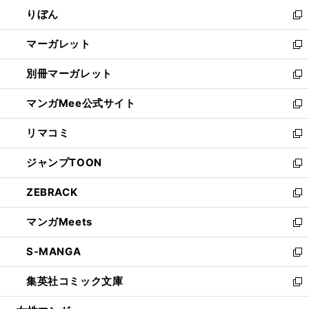
ウ
ン
ウ
りぼん
く
で
ド
ィ
新
開
ウ
ン
し
マーガレット
く
で
ド
い
新
開
ウ
ウ
し
別冊マーガレット
く
で
ィ
い
新
開
ン
ウ
し
マンガMee公式サイト
く
ド
ィ
い
新
ウ
ン
ウ
し
リマコミ
で
ド
ィ
い
新
開
ウ
ン
ウ
し
ジャンプTOON
く
で
ド
ィ
い
新
開
ウ
ン
ウ
し
ZEBRACK
く
で
ド
ィ
い
新
開
ウ
ン
ウ
し
マンガMeets
く
で
ド
ィ
い
新
開
ウ
ン
ウ
し
S-MANGA
く
で
ド
ィ
い
新
開
ウ
ン
ウ
し
集英社コミック文庫
く
で
ド
ィ
い
新
開
ウ
ン
ウ
し