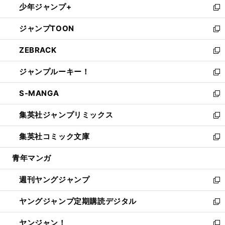
少年ジャンプ+
で
ド
ィ
い
新
開
ウ
ン
ウ
し
ジャンプTOON
く
で
ド
ィ
い
新
開
ウ
ン
ウ
し
ZEBRACK
く
で
ド
ィ
い
新
開
ウ
ン
ウ
し
ジャンプルーキー！
く
で
ド
ィ
い
新
開
ウ
ン
ウ
し
S-MANGA
く
で
ド
ィ
い
新
開
ウ
ン
ウ
し
集英社ジャンプリミックス
く
で
ド
ィ
い
新
開
ウ
ン
ウ
し
集英社コミック文庫
く
で
ド
ィ
い
新
開
ウ
ン
ウ
し
青年マンガ
く
で
ド
ィ
い
開
ウ
ン
ウ
週刊ヤングジャンプ
く
で
ド
ィ
新
開
ウ
ン
し
ヤングジャンプ定期購読デジタル
く
で
ド
い
新
開
ウ
ウ
し
ヤンジャン！
く
で
ィ
い