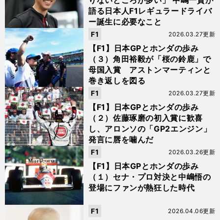
りないところが多い」 中嶋一貴が
語る日本人F1レギュラードライバ
ー誕生に必要なこと
F1
2026.03.27更新
【F1】日本GPとホンダの歩み
（３）角田裕毅が「桜の鈴鹿」で
母国入賞 アストンマーティンと
巻き返しを図る
F1
2026.03.27更新
【F1】日本GPとホンダの歩み
（２）佐藤琢磨の初入賞に歓喜
し、アロンソの「GP2エンジン」
発言に唇を噛んだ
F1
2026.03.26更新
【F1】日本GPとホンダの歩み
（１）セナ・プロ対決と中嶋悟の
登場にファンが熱狂した時代
F1
2026.04.06更新