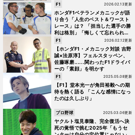
F1
2026.02.13更新
ホンダF1ベテランメカニックが語
り合う「人生のベスト＆ワースト
レース」は？ 「担当した選手の勝
利は格別」「悔しくて忘れられな
い」
F1
2026.02.12更新
【ホンダF1・メカニック対談 吉野
誠×法原淳】フェルスタッペン、
佐藤琢磨......関わったF1ドライバ
ーの「素顔」を明かす
F1
2025.05.08更新
【F1】堂本光一が角田裕毅への期
待を熱く語る 「こんな感情になっ
たのは久しぶり」
プロ野球
2025.03.06更新
ヤクルト塩見泰隆、完全復活へ決
死の覚悟で挑む2025年「もうセ
ンターは自分の定位置じゃない」