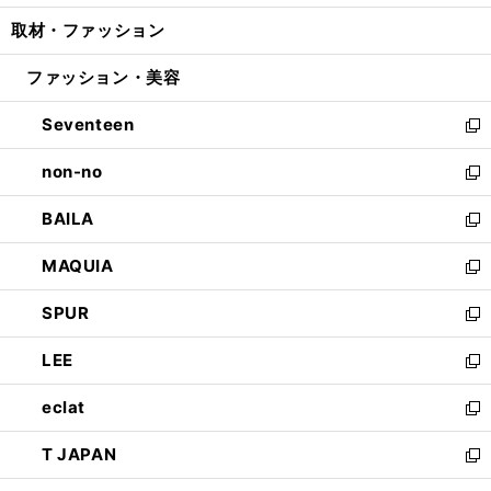
開
ウ
ン
ウ
し
取材・ファッション
く
で
ド
ィ
い
開
ウ
ン
ウ
ファッション・美容
く
で
ド
ィ
開
ウ
ン
Seventeen
く
で
ド
新
開
ウ
し
non-no
く
で
い
新
開
ウ
し
BAILA
く
ィ
い
新
ン
ウ
し
MAQUIA
ド
ィ
い
新
ウ
ン
ウ
し
SPUR
で
ド
ィ
い
新
開
ウ
ン
ウ
し
LEE
く
で
ド
ィ
い
新
開
ウ
ン
ウ
し
eclat
く
で
ド
ィ
い
新
開
ウ
ン
ウ
し
T JAPAN
く
で
ド
ィ
い
新
開
ウ
ン
ウ
し