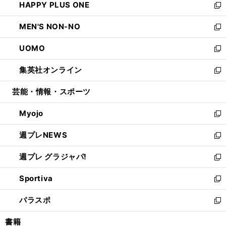
HAPPY PLUS ONE
く
で
ド
ィ
い
新
開
ウ
ン
ウ
し
MEN'S NON-NO
く
で
ド
ィ
い
新
開
ウ
ン
ウ
し
UOMO
く
で
ド
ィ
い
新
開
ウ
ン
ウ
し
集英社オンライン
く
で
ド
ィ
い
新
開
ウ
ン
ウ
し
芸能・情報・スポーツ
く
で
ド
ィ
い
開
ウ
ン
ウ
Myojo
く
で
ド
ィ
新
開
ウ
ン
し
週プレNEWS
く
で
ド
い
新
開
ウ
ウ
し
週プレ グラジャパ!
く
で
ィ
い
新
開
ン
ウ
し
Sportiva
く
ド
ィ
い
新
ウ
ン
ウ
し
パラスポ
で
ド
ィ
い
新
開
ウ
ン
ウ
し
書籍
く
で
ド
ィ
い