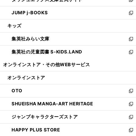
ド
ィ
い
新
ウ
ン
ウ
し
JUMP j-BOOKS
で
ド
ィ
い
新
開
ウ
ン
ウ
し
キッズ
く
で
ド
ィ
い
開
ウ
ン
ウ
集英社みらい文庫
く
で
ド
ィ
新
開
ウ
ン
し
集英社の児童図書 S-KIDS.LAND
く
で
ド
い
新
開
ウ
ウ
し
オンラインストア・
その他WEBサービス
く
で
ィ
い
開
ン
ウ
オンラインストア
く
ド
ィ
ウ
ン
OTO
で
ド
新
開
ウ
し
SHUEISHA MANGA-ART HERITAGE
く
で
い
新
開
ウ
し
ジャンプキャラクターズストア
く
ィ
い
新
ン
ウ
し
HAPPY PLUS STORE
ド
ィ
い
新