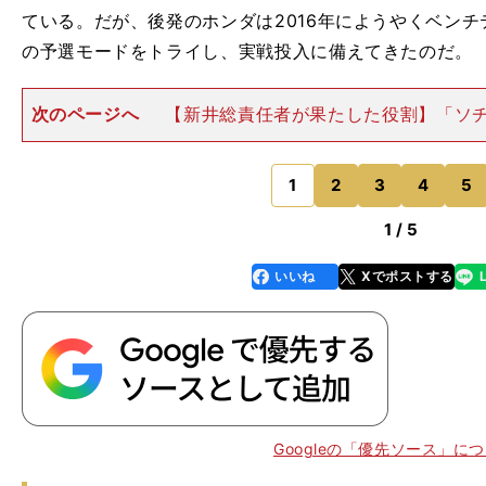
ている。だが、後発のホンダは2016年にようやくベン
の予選モードをトライし、実戦投入に備えてきたのだ。
次のページへ
【新井総責任者が果たした役割】「ソ
選モードのひと声で0.2秒くらい変わる。レースが50周
ィニッシュできるわけです。その10秒で順位が変わらな
すが、10秒速
1
2
3
4
5
のページへ
1 / 5
いいね
Xでポストする
line
faceboo
x
k
・
、
。
誰
」
Googleの「優先ソース」に