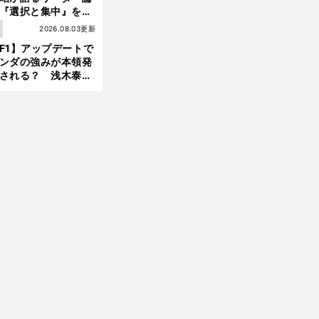
『選択と集中』をし
ければ、部下の心は
1
2026.08.03更新
んどん離れていく」
F1】アップデートで
ンダの強みが本領発
される？ 浅木泰昭
レッドブルの位置ま
戻れる可能性も」
前
だけは避けてもらいたい
へ