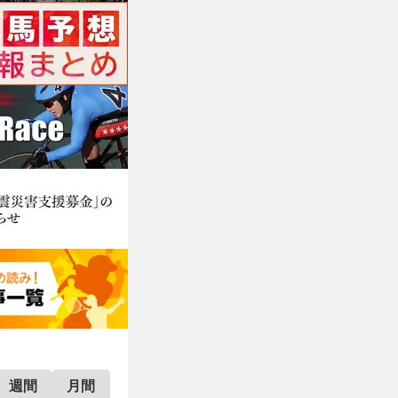
週間
月間