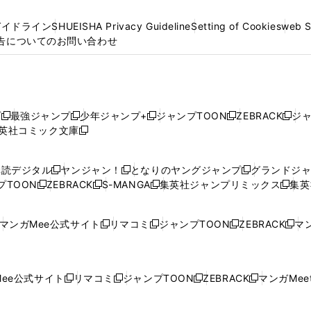
ガイドライン
SHUEISHA Privacy Guideline
Setting of Cookies
web 
告についてのお問い合わせ
プ
最強ジャンプ
少年ジャンプ+
ジャンプTOON
ZEBRACK
ジ
新
新
新
新
新
英社コミック文庫
し
新
し
し
し
し
い
い
し
い
い
い
ウ
ウ
い
ウ
ウ
ウ
購読デジタル
ヤンジャン！
となりのヤングジャンプ
グランドジ
新
新
新
ィ
ィ
ウ
ィ
ィ
ィ
プTOON
ZEBRACK
S-MANGA
集英社ジャンプリミックス
集英
新
し
新
し
新
し
新
ン
ン
ィ
ン
ン
ン
し
い
し
い
し
い
し
ド
ド
ン
ド
ド
ド
い
ウ
い
ウ
い
ウ
い
ウ
ウ
ド
ウ
ウ
ウ
マンガMee公式サイト
リマコミ
ジャンプTOON
ZEBRACK
マン
新
新
新
新
ウ
ィ
ウ
ィ
ウ
ィ
ウ
で
で
ウ
で
で
で
し
し
し
し
し
ィ
ン
ィ
ン
ィ
ン
ィ
開
開
で
開
開
開
い
い
い
い
い
ン
ド
ン
ド
ン
ド
ン
く
く
開
く
く
く
ウ
ウ
ウ
ウ
ウ
ド
ウ
ド
ウ
ド
ウ
ド
ee公式サイト
リマコミ
ジャンプTOON
ZEBRACK
マンガMeet
く
新
新
新
新
ィ
ィ
ィ
ィ
ィ
ウ
で
ウ
で
ウ
で
ウ
し
し
し
し
ン
ン
ン
ン
ン
で
開
で
開
で
開
で
い
い
い
い