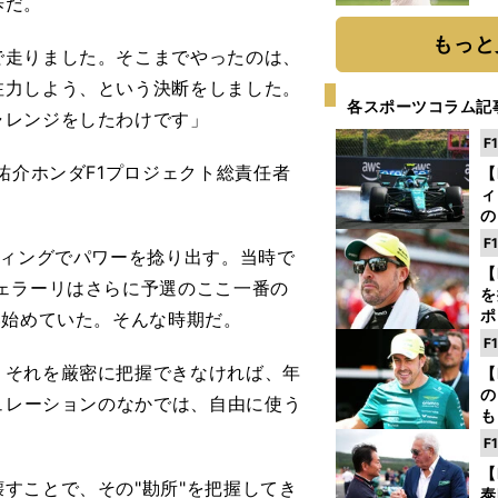
歩だ。
ト
く
もっと
で走りました。そこまでやったのは、
注力しよう、という決断をしました。
各スポーツコラム記
ャレンジをしたわけです」
F
祐介ホンダF1プロジェクト総責任者
【
ィ
の
を
F
ティングでパワーを捻り出す。当時で
ソ
【
ェラーリはさらに予選のここ一番の
を
ポ
い始めていた。そんな時期だ。
テ
F
ー
それを厳密に把握できなければ、年
【
の
ギュレーションのなかでは、自由に使う
も
ン
F
優
【
る
すことで、その"勘所"を把握してき
泰