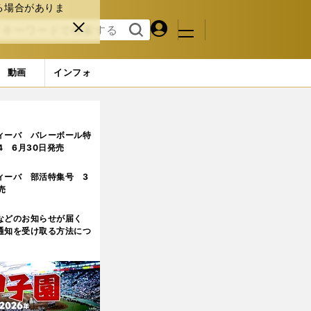
る場合がありま
マイペ
閉じ
検索
メニュ
ー
る
す
ジ
る
動画
インフォ
ンのほうだった
ィーバ バレーボール特
.4 6月30日発売
ィーバ 部活特集号 3
売
などのお知らせが届く
通知を受け取る方法につ