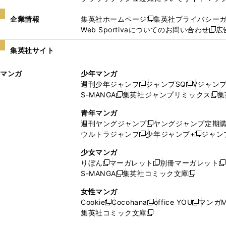
企業情報
集英社ホームページ
集英社プライバシー
新
Web Sportivaについてのお問い合わせ
広
し
新
い
し
集英社サイト
ウ
い
ィ
ウ
マンガ
少年マンガ
ン
ィ
週刊少年ジャンプ
ジャンプSQ
Vジャン
ド
ン
新
新
S-MANGA
集英社ジャンプリミックス
集
ウ
ド
新
し
し
新
で
ウ
し
い
い
し
青年マンガ
開
で
い
ウ
ウ
い
週刊ヤングジャンプ
ヤングジャンプ定期
新
く
開
ウ
ィ
ィ
ウ
ウルトラジャンプ
少年ジャンプ+
ジャン
新
し
新
く
ィ
ン
ン
ィ
し
い
し
ン
ド
ド
ン
少女マンガ
い
ウ
い
ド
ウ
ウ
ド
りぼん
マーガレット
別冊マーガレット
新
新
新
ウ
ィ
ウ
ウ
で
で
ウ
S-MANGA
集英社コミック文庫
し
新
し
新
ィ
ン
ィ
で
開
開
で
い
し
い
し
ン
ド
ン
女性マンガ
開
く
く
開
ウ
い
ウ
い
ド
ウ
ド
Cookie
Cocohana
office YOU
マンガM
く
く
新
新
新
ィ
ウ
ィ
ウ
ウ
で
ウ
集英社コミック文庫
し
新
し
し
ン
ィ
ン
ィ
で
開
で
い
し
い
い