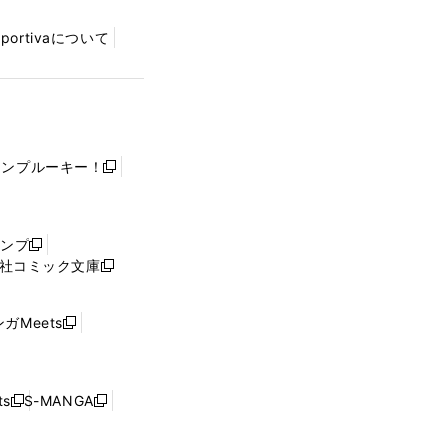
Sportivaについて
ャンプルーキー！
新
し
い
ウ
ャンプ
新
ィ
社コミック文庫
し
新
ン
い
し
ド
ウ
い
ウ
ガMeets
新
ィ
ウ
で
し
ン
ィ
開
い
ド
ン
く
ウ
ウ
ド
s
S-MANGA
新
新
ィ
で
ウ
し
し
ン
開
で
い
い