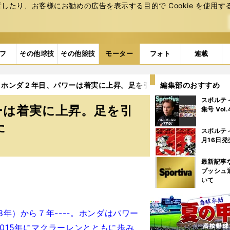
たり、お客様にお勧めの広告を表⽰する⽬的で Cookie を使⽤す
フ
その他球技
その他競技
モーター
フォト
連載
・ホンダ２年目、パワーは着実に上昇。足を引っ張っていたのはマシ
編集部のおすすめ
スポルテ
ーは着実に上昇。足を引
集号 Vol
た
スポルテ
月16日発
最新記事
プッシュ
いて
年）から７年----。ホンダはパワー
015年にマクラーレンとともに歩み