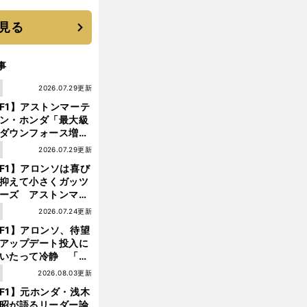
 それでもプロではな
大学進学を選ぶ理由
見る
事
1
2026.07.29更新
F1】アストンマーテ
ン・ホンダ「最大級
ダウンフォース増」
実現するも、アロン
1
2026.07.29更新
が苦言を呈した理由
F1】アロンソは喜び
抑えて小さくガッツ
ーズ アストンマー
ィン・ホンダが「レ
1
2026.07.24更新
ス」に戻ってきた
F1】アロンソ、待望
アップデート投入に
いたって冷静 「ハ
ガリーGPが僕らに
1
2026.08.03更新
しいサーキットであ
F1】元ホンダ・浅木
ことを願う」
昭が語るリーダー論