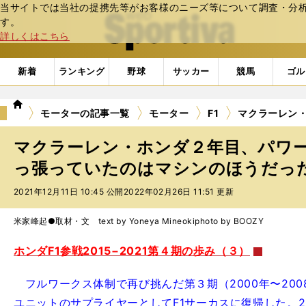
当サイトでは当社の提携先等がお客様のニーズ等について調査・分析し
web Sportiva (webスポルティーバ)
す。
詳しくはこちら
新着
ランキング
野球
サッカー
競馬
ゴル
we
モーターの記事一覧
モーター
F1
マクラーレン
b
ス
マクラーレン・ホンダ２年目、パワ
ポ
ル
っ張っていたのはマシンのほうだっ
テ
2021年12月11日 10:45 公開
2022年02月26日 11:51 更新
ィ
ー
バ
米家峰起●取材・文 text by Yoneya Mineoki
photo by BOOZY
ホンダF1参戦2015−2021第４期の歩み（３）
フルワークス体制で再び挑んだ第３期（2000年〜2008
ユニットのサプライヤーとしてF1サーカスに復帰した。2