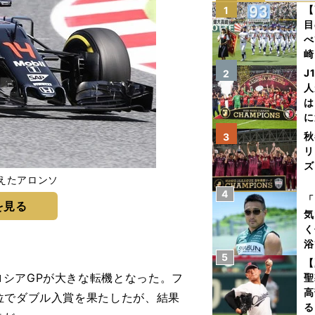
【
1
目
べ
崎
「
J
2
て
人
は
に
と
秋
3
リ
ズ
えたアロンソ
4
を
「
を見る
気
く
浴
5
太
【
ァ
シアGPが大きな転機となった。フ
聖
高
位でダブル入賞を果たしたが、結果
る