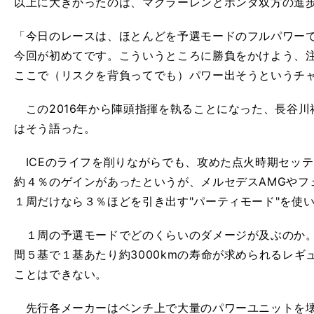
以上に大きかったのは、マクラーレンとホンダ双方の進
「今日のレースは、ほとんどを予選モードのフルパワー
今回が初めてです。こういうところに勝負をかけよう、
ここで（リスクを背負ってでも）パワー出そうというチ
この2016年から陣頭指揮を執ることになった、長谷川
はそう語った。
ICEのライフを削りながらでも、攻めた点火時期セッ
約４％のゲインがあったというが、メルセデスAMGやフ
１周だけなら３％ほどを引き出す"パーティモード"を使
１周の予選モードでどのくらいのダメージが及ぶのか。
間５基で１基あたり約3000kmの寿命が求められるレ
ことはできない。
先行各メーカーはベンチ上で大量のパワーユニットを壊