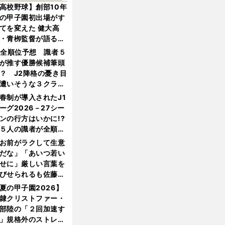
高校野球】創部10年
の甲子園初出場がす
てを変えた 健大高
・青栁監督が語る
機動破壊」はこうし
1全順位予想 識者５
生まれた
が推す優勝候補筆頭
？ J2降格の憂き目
遭いそうな３クラブ
は？
春制が導入されたJ1
ーグ2026－27シー
ンの行方はいかに!?
５人の識者が全順位
大胆予想
お前がラクして生意
だな」「あいつ若い
せに」厳しい言葉を
びせられるも佐藤慎
郎が貫いた誇りとフ
夏の甲子園2026】
ンへの思い
隷クリストファー・
部陸の「２回加速す
」規格外のストレー