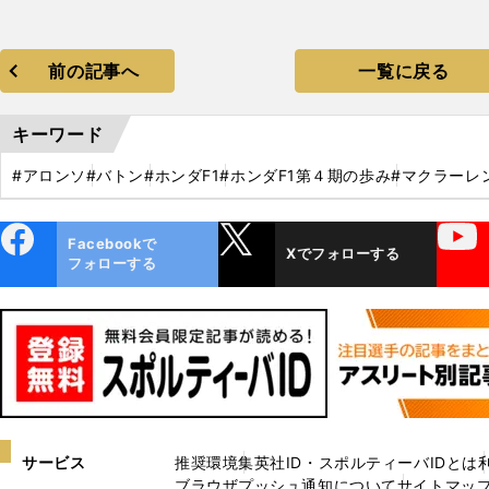
前の記事へ
一覧に戻る
キーワード
#アロンソ
#バトン
#ホンダF1
#ホンダF1第４期の歩み
#マクラーレ
ebo
X
YouTube
Facebookで
Xでフォローする
ok
フォローする
サービス
推奨環境
集英社ID・スポルティーバIDとは
ブラウザプッシュ通知について
サイトマッ