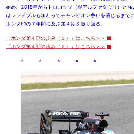
始め、2018年からトロロッソ（現アルファタウリ）と強
はレッドブルも加わってチャンピオン争いを演じるまでに
ホンダF1の７年間に及ぶ第４期を振り返る。
「ホンダ第４期の歩み（１）」はこちら＞＞
「ホンダ第４期の歩み（２）」はこちら＞＞
※ ※ ※ ※ ※