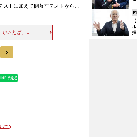
「
チテストに加えて開幕前テストからこ
な
F
ど
【
ホ
チでいえば、予
揮
「
なら10秒速くフ
で
い場合もありま
次
LINEで送る
ついて