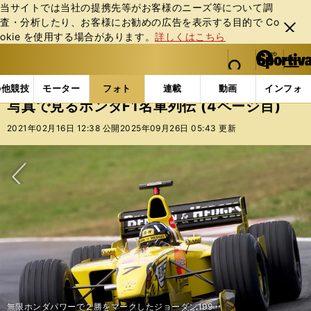
当サイトでは当社の提携先等がお客様のニーズ等について調
査・分析したり、お客様にお勧めの広告を表⽰する⽬的で Co
閉じ
okie を使⽤する場合があります。
詳しくはこちら
る
マイペ
web Sportiva (webスポルティーバ)
検索
メニュ
we
ー
フォトギャラリー
コラムフォト
写真で見るホンダF1
b
ジ
の他競技
モーター
フォト
連載
動画
インフォ
ス
写真で見るホンダF1名車列伝 (4ページ目)
ポ
ル
2021年02月16日 12:38 公開
2025年09月26日 05:43 更新
テ
ィ
ー
バ
次へ
無限ホンダパワーで２勝をマークしたジョーダン199