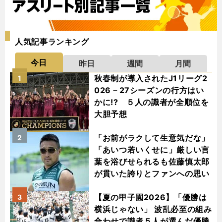
人気記事ランキング
今日
昨日
週間
月間
秋春制が導入されたJ1リーグ2
1
026－27シーズンの行方はい
かに!? ５人の識者が全順位を
大胆予想
「お前がラクして生意気だな」
2
「あいつ若いくせに」厳しい言
葉を浴びせられるも佐藤慎太郎
が貫いた誇りとファンへの思い
【夏の甲子園2026】「優勝は
3
横浜じゃない」 波乱必至の組み
合わせで識者５人が選んだ優勝