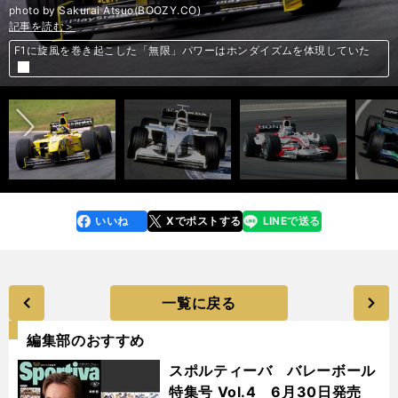
photo by Sakurai Atsuo(BOOZY.CO)
記事を読む＞
記事を読む＞
記事を読む＞
記事を読む＞
記事を読む＞
記事を読む＞
記事を読む＞
記事を読む＞
アイルトン・セナをF1王者に導いた名車。根底にある本田宗一郎の言葉
F1に旋風を巻き起こした「無限」パワーはホンダイズムを体現していた
F1に旋風を巻き起こした「無限」パワーはホンダイズムを体現していた
佐藤琢磨×鈴木亜久里、F1で夢のタッグ。オールジャパン体制にファン熱
ホンダスピリットで「攻めた」F1マシン。失敗作と言われても挑み続ける
前へ
ホンダF1の歴史を名車で振り返る。らしさを象徴する伝説の１台
ホンダF1初のチャンピオン獲得。驚異の1500馬力を誇った最速マシン
狂
ホンダF1を救ったトロロッソとの相思相愛。取り戻したプライド
いいね
Xでポストする
LINEで送る
line
faceboo
x
k
一覧に戻る
編集部のおすすめ
スポルティーバ バレーボール
特集号 Vol.4 6月30日発売