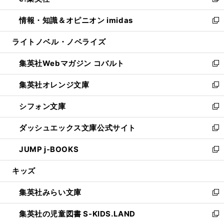
い
新
開
ウ
ン
ウ
し
情報・知識＆オピニオン imidas
く
で
ド
ィ
い
新
開
ウ
ン
ウ
し
ライトノベル・ノベライズ
く
で
ド
ィ
い
開
ウ
ン
ウ
集英社Webマガジン コバルト
く
で
ド
ィ
新
開
ウ
ン
し
集英社オレンジ文庫
く
で
ド
い
新
開
ウ
ウ
し
シフォン文庫
く
で
ィ
い
新
開
ン
ウ
し
ダッシュエックス文庫公式サイト
く
ド
ィ
い
新
ウ
ン
ウ
し
JUMP j-BOOKS
で
ド
ィ
い
新
開
ウ
ン
ウ
し
キッズ
く
で
ド
ィ
い
開
ウ
ン
ウ
集英社みらい文庫
く
で
ド
ィ
新
開
ウ
ン
し
集英社の児童図書 S-KIDS.LAND
く
で
ド
い
新