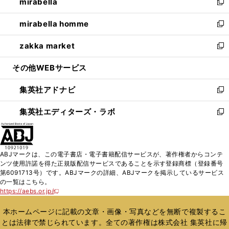
mirabella
く
で
ド
ィ
い
新
開
ウ
ン
ウ
し
mirabella homme
く
で
ド
ィ
い
新
開
ウ
ン
ウ
し
zakka market
く
で
ド
ィ
い
新
開
ウ
ン
ウ
し
その他WEBサービス
く
で
ド
ィ
い
開
ウ
ン
ウ
集英社アドナビ
く
で
ド
ィ
新
開
ウ
ン
し
集英社エディターズ・ラボ
く
で
ド
い
新
開
ウ
ウ
し
く
で
ィ
い
開
ン
ウ
ABJマークは、この電子書店・電子書籍配信サービスが、著作権者からコンテ
く
ド
ィ
ンツ使用許諾を得た正規版配信サービスであることを示す登録商標（登録番号
ウ
ン
第6091713号）です。ABJマークの詳細、ABJマークを掲示しているサービス
で
ド
の一覧はこちら。
開
ウ
https://aebs.or.jp/
新
く
で
し
い
開
本ホームページに記載の文章・画像・写真などを無断で複製するこ
ウ
く
とは法律で禁じられています。全ての著作権は株式会社 集英社に帰
ィ