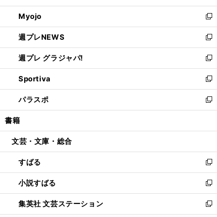
開
ウ
ン
ウ
Myojo
く
で
ド
ィ
新
開
ウ
ン
し
週プレNEWS
く
で
ド
い
新
開
ウ
ウ
し
週プレ グラジャパ!
く
で
ィ
い
新
開
ン
ウ
し
Sportiva
く
ド
ィ
い
新
ウ
ン
ウ
し
パラスポ
で
ド
ィ
い
新
開
ウ
ン
ウ
し
書籍
く
で
ド
ィ
い
開
ウ
ン
ウ
文芸・文庫・総合
く
で
ド
ィ
開
ウ
ン
すばる
く
で
ド
新
開
ウ
し
小説すばる
く
で
い
新
開
ウ
し
集英社 文芸ステーション
く
ィ
い
新
ン
ウ
し