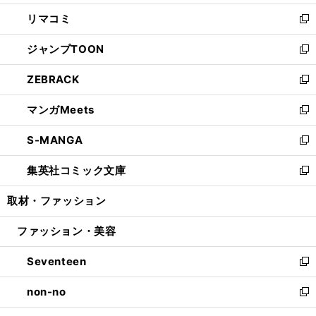
ウ
ン
ウ
し
リマコミ
で
ド
ィ
い
新
開
ウ
ン
ウ
し
ジャンプTOON
く
で
ド
ィ
い
新
開
ウ
ン
ウ
し
ZEBRACK
く
で
ド
ィ
い
新
開
ウ
ン
ウ
し
マンガMeets
く
で
ド
ィ
い
新
開
ウ
ン
ウ
し
S-MANGA
く
で
ド
ィ
い
新
開
ウ
ン
ウ
し
集英社コミック文庫
く
で
ド
ィ
い
新
開
ウ
ン
ウ
し
取材・ファッション
く
で
ド
ィ
い
開
ウ
ン
ウ
ファッション・美容
く
で
ド
ィ
開
ウ
ン
Seventeen
く
で
ド
新
開
ウ
し
non-no
く
で
い
新
開
ウ
し