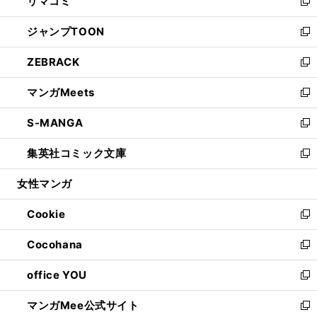
リマコミ
で
ド
ィ
い
新
開
ウ
ン
ウ
し
ジャンプTOON
く
で
ド
ィ
い
新
開
ウ
ン
ウ
し
ZEBRACK
く
で
ド
ィ
い
新
開
ウ
ン
ウ
し
マンガMeets
く
で
ド
ィ
い
新
開
ウ
ン
ウ
し
S-MANGA
く
で
ド
ィ
い
新
開
ウ
ン
ウ
し
集英社コミック文庫
く
で
ド
ィ
い
新
開
ウ
ン
ウ
し
女性マンガ
く
で
ド
ィ
い
開
ウ
ン
ウ
Cookie
く
で
ド
ィ
新
開
ウ
ン
し
Cocohana
く
で
ド
い
新
開
ウ
ウ
し
office YOU
く
で
ィ
い
新
開
ン
ウ
し
マンガMee公式サイト
く
ド
ィ
い
新