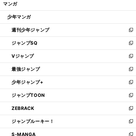
く/
マンガ
ド
閉
ウ
じ
少年マンガ
で
る
開
週刊少年ジャンプ
く
新
し
ジャンプSQ
い
新
ウ
し
Vジャンプ
ィ
い
新
ン
ウ
し
最強ジャンプ
ド
ィ
い
新
ウ
ン
ウ
し
少年ジャンプ+
で
ド
ィ
い
新
開
ウ
ン
ウ
し
ジャンプTOON
く
で
ド
ィ
い
新
開
ウ
ン
ウ
し
ZEBRACK
く
で
ド
ィ
い
新
開
ウ
ン
ウ
し
ジャンプルーキー！
く
で
ド
ィ
い
新
開
ウ
ン
ウ
し
S-MANGA
く
で
ド
ィ
い
新