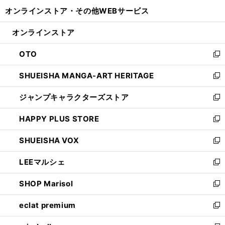
開
ウ
ウ
し
オンラインストア・
その他WEBサービス
く
で
ィ
い
開
ン
ウ
オンラインストア
く
ド
ィ
ウ
ン
OTO
で
ド
新
開
ウ
し
SHUEISHA MANGA-ART HERITAGE
く
で
い
新
開
ウ
し
ジャンプキャラクターズストア
く
ィ
い
新
ン
ウ
し
HAPPY PLUS STORE
ド
ィ
い
新
ウ
ン
ウ
し
SHUEISHA VOX
で
ド
ィ
い
新
開
ウ
ン
ウ
し
LEEマルシェ
く
で
ド
ィ
い
新
開
ウ
ン
ウ
し
SHOP Marisol
く
で
ド
ィ
い
新
開
ウ
ン
ウ
し
eclat premium
く
で
ド
ィ
い
新
開
ウ
ン
ウ
し