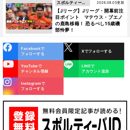
スポルティーバ
2026.08.05更新
動画
【Jリーグ】Jリーグ・開幕前注
目ポイント マテウス・ブエノ
の鹿島移籍！ 恐るべし15歳磯
部怜夢！
cebo
X
Facebookで
Xでフォローする
ok
フォローする
uTube
LINE
YouTubeで
LINEで
チャンネル登録
アカウント追加
stagra
Instagramで
m
フォローする