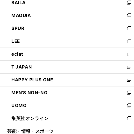
BAILA
く
ィ
い
新
ン
ウ
し
MAQUIA
ド
ィ
い
新
ウ
ン
ウ
し
SPUR
で
ド
ィ
い
新
開
ウ
ン
ウ
し
LEE
く
で
ド
ィ
い
新
開
ウ
ン
ウ
し
eclat
く
で
ド
ィ
い
新
開
ウ
ン
ウ
し
T JAPAN
く
で
ド
ィ
い
新
開
ウ
ン
ウ
し
HAPPY PLUS ONE
く
で
ド
ィ
い
新
開
ウ
ン
ウ
し
MEN'S NON-NO
く
で
ド
ィ
い
新
開
ウ
ン
ウ
し
UOMO
く
で
ド
ィ
い
新
開
ウ
ン
ウ
し
集英社オンライン
く
で
ド
ィ
い
新
開
ウ
ン
ウ
し
芸能・情報・スポーツ
く
で
ド
ィ
い