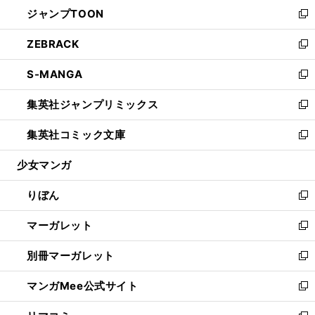
ウ
し
ジャンプTOON
く
で
ド
ィ
い
新
開
ウ
ン
ウ
し
ZEBRACK
く
で
ド
ィ
い
新
開
ウ
ン
ウ
し
S-MANGA
く
で
ド
ィ
い
新
開
ウ
ン
ウ
し
集英社ジャンプリミックス
く
で
ド
ィ
い
新
開
ウ
ン
ウ
し
集英社コミック文庫
く
で
ド
ィ
い
新
開
ウ
ン
ウ
し
少女マンガ
く
で
ド
ィ
い
開
ウ
ン
ウ
りぼん
く
で
ド
ィ
新
開
ウ
ン
し
マーガレット
く
で
ド
い
新
開
ウ
ウ
し
別冊マーガレット
く
で
ィ
い
新
開
ン
ウ
し
マンガMee公式サイト
く
ド
ィ
い
新
ウ
ン
ウ
し