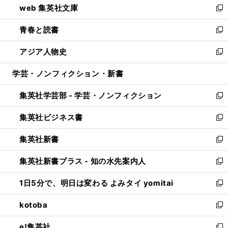
web 集英社文庫
ド
ィ
い
新
ウ
ン
ウ
し
青春と読書
で
ド
ィ
い
新
開
ウ
ン
ウ
し
アジア人物史
く
で
ド
ィ
い
新
開
ウ
ン
ウ
し
学芸・ノンフィクション・新書
く
で
ド
ィ
い
開
ウ
ン
ウ
集英社学芸部 - 学芸・ノンフィクション
く
で
ド
ィ
新
開
ウ
ン
し
集英社ビジネス書
く
で
ド
い
新
開
ウ
ウ
し
集英社新書
く
で
ィ
い
新
開
ン
ウ
し
集英社新書プラス - 知の水先案内人
く
ド
ィ
い
新
ウ
ン
ウ
し
1日5分で、明日は変わる よみタイ yomitai
で
ド
ィ
い
新
開
ウ
ン
ウ
し
kotoba
く
で
ド
ィ
い
新
開
ウ
ン
ウ
し
e!集英社
く
で
ド
ィ