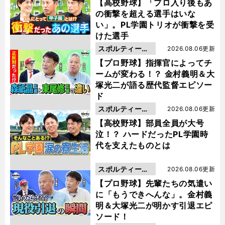
動画
【高校野球】「プロ入り後もあ
の衝撃を超える選手はいな
い」。PL学園トリオが衝撃を受
けた選手
スポルティーバ
2026.08.06更新
動画
【プロ野球】指揮官によってチ
ームが変わる！？ 金村義明＆大
塚光二が語る歴代監督エピソー
ド
スポルティーバ
2026.08.06更新
動画
【高校野球】部員全員が大号
泣！？ ハードだったPL学園時
代を支えたものとは
スポルティーバ
2026.08.06更新
動画
【プロ野球】先輩たちの気遣い
に「もうできへんな」。金村義
明＆大塚光二が明かす引退エピ
ソード！