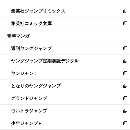
開
ウ
ン
ウ
し
集英社ジャンプリミックス
く
で
ド
ィ
い
新
開
ウ
ン
ウ
し
集英社コミック文庫
く
で
ド
ィ
い
新
開
ウ
ン
ウ
し
青年マンガ
く
で
ド
ィ
い
開
ウ
ン
ウ
週刊ヤングジャンプ
く
で
ド
ィ
新
開
ウ
ン
し
ヤングジャンプ定期購読デジタル
く
で
ド
い
新
開
ウ
ウ
し
ヤンジャン！
く
で
ィ
い
新
開
ン
ウ
し
となりのヤングジャンプ
く
ド
ィ
い
新
ウ
ン
ウ
し
グランドジャンプ
で
ド
ィ
い
新
開
ウ
ン
ウ
し
ウルトラジャンプ
く
で
ド
ィ
い
新
開
ウ
ン
ウ
し
少年ジャンプ+
く
で
ド
ィ
い
新
開
ウ
ン