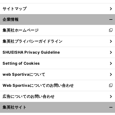
サイトマップ
企業情報
開
く/
集英社ホームページ
新
閉
し
じ
集英社プライバシーガイドライン
い
る
ウ
SHUEISHA Privacy Guideline
ィ
ン
Setting of Cookies
ド
ウ
web Sportivaについて
で
開
Web Sportivaについてのお問い合わせ
く
新
し
広告についてのお問い合わせ
い
ウ
集英社サイト
ィ
開
ン