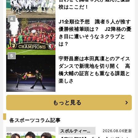
校はここだ！
4
J1全順位予想 識者５人が推す
優勝候補筆頭は？ J2降格の憂
き目に遭いそうな３クラブと
は？
5
宇野昌磨は本田真凜とのアイス
ダンスで新境地を切り開く 高
橋大輔の証言とも重なる課題と
楽しさ
もっと見る
各スポーツコラム記事
スポルティーバ
2026.08.06更新