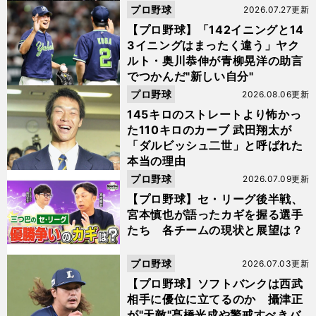
プロ野球
2026.07.27更新
【プロ野球】「142イニングと14
3イニングはまったく違う」ヤク
ルト・奥川恭伸が青柳晃洋の助言
でつかんだ"新しい自分"
プロ野球
2026.08.06更新
145キロのストレートより怖かっ
た110キロのカーブ 武田翔太が
「ダルビッシュ二世」と呼ばれた
本当の理由
プロ野球
2026.07.09更新
【プロ野球】セ・リーグ後半戦、
宮本慎也が語ったカギを握る選手
たち 各チームの現状と展望は？
プロ野球
2026.07.03更新
【プロ野球】ソフトバンクは西武
相手に優位に立てるのか 攝津正
が"天敵"髙橋光成や警戒すべきバ