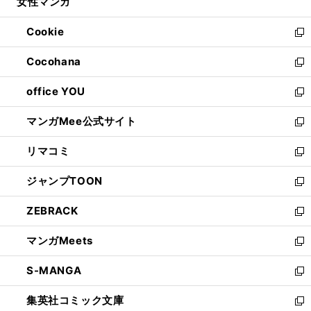
女性マンガ
く
で
ド
ィ
い
開
ウ
ン
ウ
Cookie
く
で
ド
ィ
新
開
ウ
ン
し
Cocohana
く
で
ド
い
新
開
ウ
ウ
し
office YOU
く
で
ィ
い
新
開
ン
ウ
し
マンガMee公式サイト
く
ド
ィ
い
新
ウ
ン
ウ
し
リマコミ
で
ド
ィ
い
新
開
ウ
ン
ウ
し
ジャンプTOON
く
で
ド
ィ
い
新
開
ウ
ン
ウ
し
ZEBRACK
く
で
ド
ィ
い
新
開
ウ
ン
ウ
し
マンガMeets
く
で
ド
ィ
い
新
開
ウ
ン
ウ
し
S-MANGA
く
で
ド
ィ
い
新
開
ウ
ン
ウ
し
集英社コミック文庫
く
で
ド
ィ
い
新