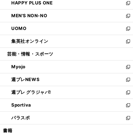
HAPPY PLUS ONE
く
で
ド
ィ
い
新
開
ウ
ン
ウ
し
MEN'S NON-NO
く
で
ド
ィ
い
新
開
ウ
ン
ウ
し
UOMO
く
で
ド
ィ
い
新
開
ウ
ン
ウ
し
集英社オンライン
く
で
ド
ィ
い
新
開
ウ
ン
ウ
し
芸能・情報・スポーツ
く
で
ド
ィ
い
開
ウ
ン
ウ
Myojo
く
で
ド
ィ
新
開
ウ
ン
し
週プレNEWS
く
で
ド
い
新
開
ウ
ウ
し
週プレ グラジャパ!
く
で
ィ
い
新
開
ン
ウ
し
Sportiva
く
ド
ィ
い
新
ウ
ン
ウ
し
パラスポ
で
ド
ィ
い
新
開
ウ
ン
ウ
し
書籍
く
で
ド
ィ
い