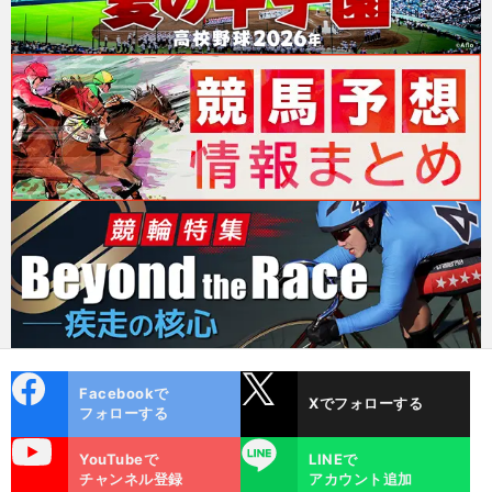
cebo
X
Facebookで
Xでフォローする
ok
フォローする
uTube
LINE
YouTubeで
LINEで
チャンネル登録
アカウント追加