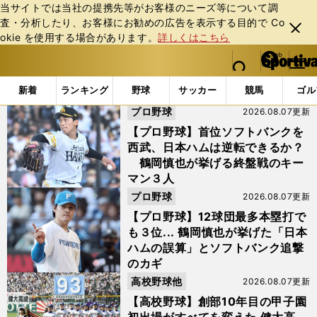
当サイトでは当社の提携先等がお客様のニーズ等について調
査・分析したり、お客様にお勧めの広告を表⽰する⽬的で Co
閉じ
okie を使⽤する場合があります。
詳しくはこちら
る
マイペ
web Sportiva (webスポルティーバ)
検索
メニュ
we
ー
「ソフトバンク」の検索結果
b
ジ
新着
ランキング
野球
サッカー
競馬
ゴル
ス
プロ野球
2026.08.07更新
ポ
ル
【プロ野球】首位ソフトバンクを
テ
西武、日本ハムは逆転できるか？
ィ
鶴岡慎也が挙げる終盤戦のキー
ー
マン３人
バ
プロ野球
2026.08.07更新
【プロ野球】12球団最多本塁打で
も３位... 鶴岡慎也が挙げた「日本
ハムの誤算」とソフトバンク追撃
のカギ
高校野球他
2026.08.07更新
【高校野球】創部10年目の甲子園