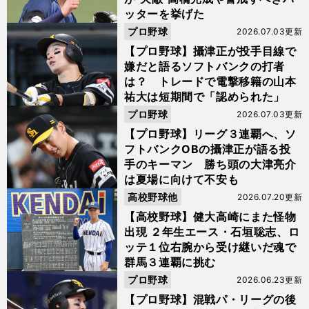
ッターを挙げた
プロ野球
2026.07.03更新
【プロ野球】攝津正が投手目線で
嫌だと語るソフトバンクの打者
は？ トレードで電撃移籍の山本
祐大は短期間で「認められた」
プロ野球
2026.07.03更新
【プロ野球】リーグ３連覇へ、ソ
フトバンクOBの攝津正が語る投
手のキーマン 勝ち頭の大津亮介
は夏場に向けて不安も
高校野球他
2026.07.20更新
【高校野球】健大高崎にまた怪物
出現 ２年生エース・石垣聡志、ロ
ッテ１位右腕から受け継いだ魂で
群馬３連覇に挑む
プロ野球
2026.06.23更新
【プロ野球】混戦パ・リーグの後