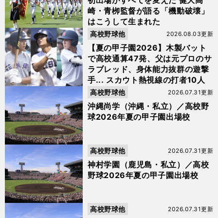
初出場がすべてを変えた 健大高
崎・青栁監督が語る「機動破壊」
はこうして生まれた
高校野球他
2026.08.03更新
【夏の甲子園2026】木製バット
で高校通算47発、父は元プロのサ
ラブレッド、身体能力抜群の遊撃
手... スカウト熱視線の打者10人
高校野球他
2026.07.31更新
沖縄尚学（沖縄・私立）／高校野
球2026年夏の甲子園出場校
高校野球他
2026.07.31更新
神村学園（鹿児島・私立）／高校
野球2026年夏の甲子園出場校
高校野球他
2026.07.31更新