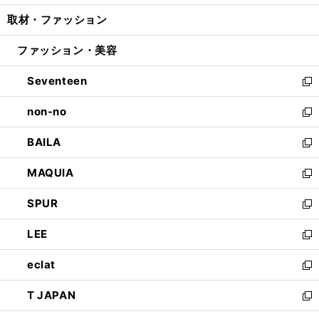
開
ウ
ン
ウ
し
取材・ファッション
く
で
ド
ィ
い
開
ウ
ン
ウ
ファッション・美容
く
で
ド
ィ
開
ウ
ン
Seventeen
く
で
ド
新
開
ウ
し
non-no
く
で
い
新
開
ウ
し
BAILA
く
ィ
い
新
ン
ウ
し
MAQUIA
ド
ィ
い
新
ウ
ン
ウ
し
SPUR
で
ド
ィ
い
新
開
ウ
ン
ウ
し
LEE
く
で
ド
ィ
い
新
開
ウ
ン
ウ
し
eclat
く
で
ド
ィ
い
新
開
ウ
ン
ウ
し
T JAPAN
く
で
ド
ィ
い
新
開
ウ
ン
ウ
し