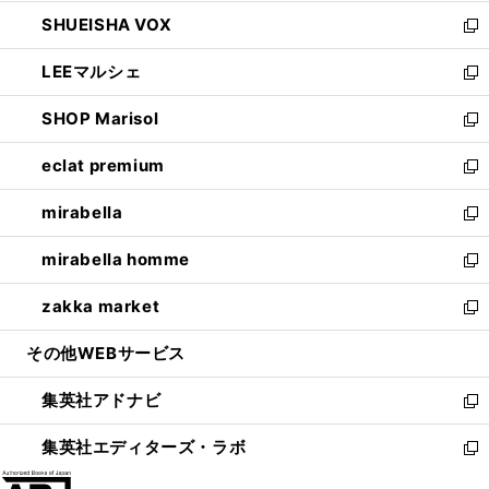
ウ
ン
ウ
し
SHUEISHA VOX
で
ド
ィ
い
新
開
ウ
ン
ウ
し
LEEマルシェ
く
で
ド
ィ
い
新
開
ウ
ン
ウ
し
SHOP Marisol
く
で
ド
ィ
い
新
開
ウ
ン
ウ
し
eclat premium
く
で
ド
ィ
い
新
開
ウ
ン
ウ
し
mirabella
く
で
ド
ィ
い
新
開
ウ
ン
ウ
し
mirabella homme
く
で
ド
ィ
い
新
開
ウ
ン
ウ
し
zakka market
く
で
ド
ィ
い
新
開
ウ
ン
ウ
し
その他WEBサービス
く
で
ド
ィ
い
開
ウ
ン
ウ
集英社アドナビ
く
で
ド
ィ
新
開
ウ
ン
し
集英社エディターズ・ラボ
く
で
ド
い
新
開
ウ
ウ
し