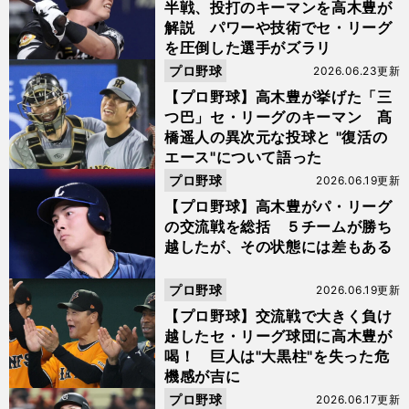
半戦、投打のキーマンを高木豊が
解説 パワーや技術でセ・リーグ
を圧倒した選手がズラリ
プロ野球
2026.06.23更新
【プロ野球】高木豊が挙げた「三
つ巴」セ・リーグのキーマン 髙
橋遥人の異次元な投球と "復活の
エース"について語った
プロ野球
2026.06.19更新
【プロ野球】高木豊がパ・リーグ
の交流戦を総括 ５チームが勝ち
越したが、その状態には差もある
プロ野球
2026.06.19更新
【プロ野球】交流戦で大きく負け
越したセ・リーグ球団に高木豊が
喝！ 巨人は"大黒柱"を失った危
機感が吉に
プロ野球
2026.06.17更新