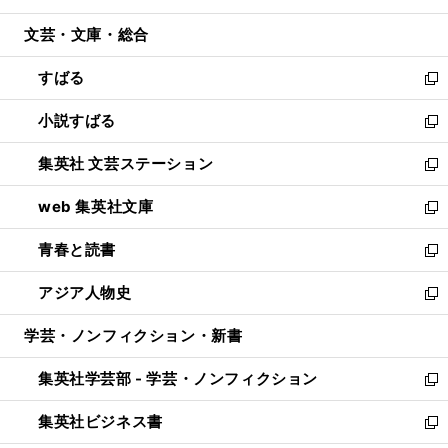
開
ウ
ン
ウ
文芸・文庫・総合
く
で
ド
ィ
開
ウ
ン
すばる
く
で
ド
新
開
ウ
し
小説すばる
く
で
い
新
開
ウ
し
集英社 文芸ステーション
く
ィ
い
新
ン
ウ
し
web 集英社文庫
ド
ィ
い
新
ウ
ン
ウ
し
青春と読書
で
ド
ィ
い
新
開
ウ
ン
ウ
し
アジア人物史
く
で
ド
ィ
い
新
開
ウ
ン
ウ
し
学芸・ノンフィクション・新書
く
で
ド
ィ
い
開
ウ
ン
ウ
集英社学芸部 - 学芸・ノンフィクション
く
で
ド
ィ
新
開
ウ
ン
し
集英社ビジネス書
く
で
ド
い
新
開
ウ
ウ
し