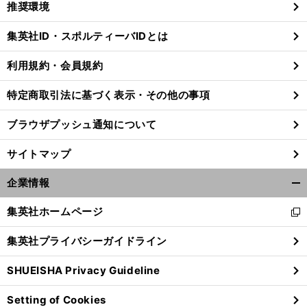
推奨環境
閉
じ
集英社ID・スポルティーバIDとは
る
利用規約・会員規約
特定商取引法に基づく表示・その他の事項
ブラウザプッシュ通知について
サイトマップ
企業情報
開
く/
集英社ホームページ
新
閉
し
じ
集英社プライバシーガイドライン
い
る
ウ
SHUEISHA Privacy Guideline
ィ
ン
Setting of Cookies
ド