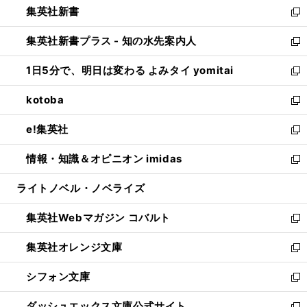
集英社新書
く
で
ィ
い
新
開
ン
ウ
し
集英社新書プラス - 知の水先案内人
く
ド
ィ
い
新
ウ
ン
ウ
し
1日5分で、明日は変わる よみタイ yomitai
で
ド
ィ
い
新
開
ウ
ン
ウ
し
kotoba
く
で
ド
ィ
い
新
開
ウ
ン
ウ
し
e!集英社
く
で
ド
ィ
い
新
開
ウ
ン
ウ
し
情報・知識＆オピニオン imidas
く
で
ド
ィ
い
新
開
ウ
ン
ウ
し
ライトノベル・ノベライズ
く
で
ド
ィ
い
開
ウ
ン
ウ
集英社Webマガジン コバルト
く
で
ド
ィ
新
開
ウ
ン
し
集英社オレンジ文庫
く
で
ド
い
新
開
ウ
ウ
し
シフォン文庫
く
で
ィ
い
新
開
ン
ウ
し
ダッシュエックス文庫公式サイト
く