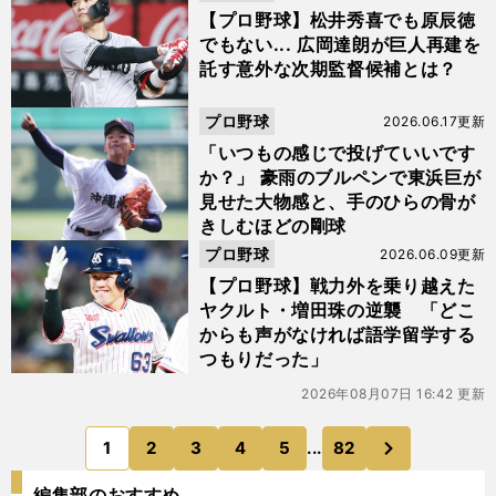
【プロ野球】松井秀喜でも原辰徳
でもない... 広岡達朗が巨人再建を
託す意外な次期監督候補とは？
プロ野球
2026.06.17更新
「いつもの感じで投げていいです
か？」 豪雨のブルペンで東浜巨が
見せた大物感と、手のひらの骨が
きしむほどの剛球
プロ野球
2026.06.09更新
【プロ野球】戦力外を乗り越えた
ヤクルト・増田珠の逆襲 「どこ
からも声がなければ語学留学する
つもりだった」
2026年08月07日 16:42 更新
次
1
2
3
4
5
...
82
のページへ
編集部のおすすめ