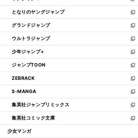
新
開
ン
ウ
し
となりのヤングジャンプ
く
ド
ィ
い
新
ウ
ン
ウ
し
グランドジャンプ
で
ド
ィ
い
新
開
ウ
ン
ウ
し
ウルトラジャンプ
く
で
ド
ィ
い
新
開
ウ
ン
ウ
し
少年ジャンプ+
く
で
ド
ィ
い
新
開
ウ
ン
ウ
し
ジャンプTOON
く
で
ド
ィ
い
新
開
ウ
ン
ウ
し
ZEBRACK
く
で
ド
ィ
い
新
開
ウ
ン
ウ
し
S-MANGA
く
で
ド
ィ
い
新
開
ウ
ン
ウ
し
集英社ジャンプリミックス
く
で
ド
ィ
い
新
開
ウ
ン
ウ
し
集英社コミック文庫
く
で
ド
ィ
い
新
開
ウ
ン
ウ
し
少女マンガ
く
で
ド
ィ
い
開