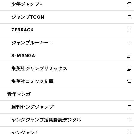
少年ジャンプ+
で
ド
ィ
い
新
開
ウ
ン
ウ
し
ジャンプTOON
く
で
ド
ィ
い
新
開
ウ
ン
ウ
し
ZEBRACK
く
で
ド
ィ
い
新
開
ウ
ン
ウ
し
ジャンプルーキー！
く
で
ド
ィ
い
新
開
ウ
ン
ウ
し
S-MANGA
く
で
ド
ィ
い
新
開
ウ
ン
ウ
し
集英社ジャンプリミックス
く
で
ド
ィ
い
新
開
ウ
ン
ウ
し
集英社コミック文庫
く
で
ド
ィ
い
新
開
ウ
ン
ウ
し
青年マンガ
く
で
ド
ィ
い
開
ウ
ン
ウ
週刊ヤングジャンプ
く
で
ド
ィ
新
開
ウ
ン
し
ヤングジャンプ定期購読デジタル
く
で
ド
い
新
開
ウ
ウ
し
ヤンジャン！
く
で
ィ
い