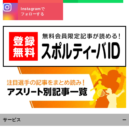
stagra
Instagramで
m
フォローする
サービス
開
く/