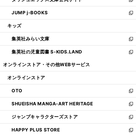
ド
ィ
い
新
ウ
ン
ウ
し
JUMP j-BOOKS
で
ド
ィ
い
新
開
ウ
ン
ウ
し
キッズ
く
で
ド
ィ
い
開
ウ
ン
ウ
集英社みらい文庫
く
で
ド
ィ
新
開
ウ
ン
し
集英社の児童図書 S-KIDS.LAND
く
で
ド
い
新
開
ウ
ウ
し
オンラインストア・
その他WEBサービス
く
で
ィ
い
開
ン
ウ
オンラインストア
く
ド
ィ
ウ
ン
OTO
で
ド
新
開
ウ
し
SHUEISHA MANGA-ART HERITAGE
く
で
い
新
開
ウ
し
ジャンプキャラクターズストア
く
ィ
い
新
ン
ウ
し
HAPPY PLUS STORE
ド
ィ
い
新