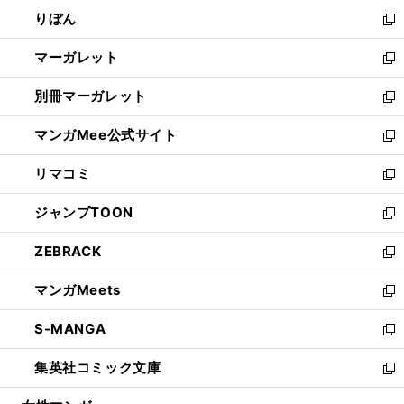
ウ
ン
ウ
りぼん
く
で
ド
ィ
新
開
ウ
ン
し
マーガレット
く
で
ド
い
新
開
ウ
ウ
し
別冊マーガレット
く
で
ィ
い
新
開
ン
ウ
し
マンガMee公式サイト
く
ド
ィ
い
新
ウ
ン
ウ
し
リマコミ
で
ド
ィ
い
新
開
ウ
ン
ウ
し
ジャンプTOON
く
で
ド
ィ
い
新
開
ウ
ン
ウ
し
ZEBRACK
く
で
ド
ィ
い
新
開
ウ
ン
ウ
し
マンガMeets
く
で
ド
ィ
い
新
開
ウ
ン
ウ
し
S-MANGA
く
で
ド
ィ
い
新
開
ウ
ン
ウ
し
集英社コミック文庫
く
で
ド
ィ
い
新
開
ウ
ン
ウ
し