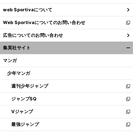
ウ
web Sportivaについて
で
開
Web Sportivaについてのお問い合わせ
く
新
し
広告についてのお問い合わせ
い
ウ
集英社サイト
ィ
開
ン
く/
マンガ
ド
閉
ウ
じ
少年マンガ
で
る
開
週刊少年ジャンプ
く
新
し
ジャンプSQ
い
新
ウ
し
Vジャンプ
ィ
い
新
ン
ウ
し
最強ジャンプ
ド
ィ
い
新
ウ
ン
ウ
し