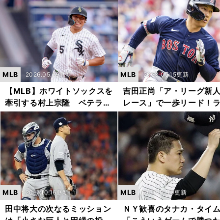
が大好きだ」と指揮官も称賛
ソックスをポストシーズ
導く
MLB
MLB
2026.05.29更新
2023.05.15更新
【MLB】ホワイトソックスを
吉田正尚「ア・リーグ新
牽引する村上宗隆 ベテラン
レース」で一歩リード！
番記者が語るその存在価値｜
バルは６人...不安要素は2
現地ルポ
3年・松井秀喜のパターン
MLB
MLB
2017.10.16更新
2017.10.10更新
田中将大の次なるミッション
ＮＹ歓喜のタナカ・タイ