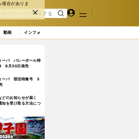
る場合がありま
マイペ
閉じ
検索
メニュ
ー
る
す
ジ
る
動画
インフォ
ィーバ バレーボール特
.4 6月30日発売
ィーバ 部活特集号 3
売
などのお知らせが届く
通知を受け取る方法につ