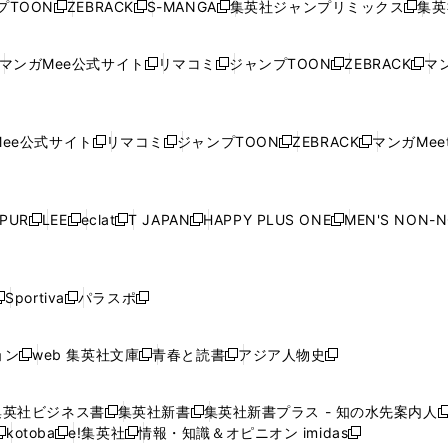
プTOON
ZEBRACK
S-MANGA
集英社ジャンプリミックス
集英
新
し
新
し
新
し
新
ン
ン
ィ
ン
ン
ン
し
い
し
い
し
い
し
ド
ド
ン
ド
ド
ド
い
ウ
い
ウ
い
ウ
い
ウ
ウ
ド
ウ
ウ
ウ
マンガMee公式サイト
リマコミ
ジャンプTOON
ZEBRACK
マン
新
新
新
新
ウ
ィ
ウ
ィ
ウ
ィ
ウ
で
で
ウ
で
で
で
し
し
し
し
し
ィ
ン
ィ
ン
ィ
ン
ィ
開
開
で
開
開
開
い
い
い
い
い
ン
ド
ン
ド
ン
ド
ン
く
く
開
く
く
く
ウ
ウ
ウ
ウ
ウ
ド
ウ
ド
ウ
ド
ウ
ド
ee公式サイト
リマコミ
ジャンプTOON
ZEBRACK
マンガMeet
く
新
新
新
新
ィ
ィ
ィ
ィ
ィ
ウ
で
ウ
で
ウ
で
ウ
し
し
し
し
ン
ン
ン
ン
ン
で
開
で
開
で
開
で
い
い
い
い
ド
ド
ド
ド
ド
開
く
開
く
開
く
開
ウ
ウ
ウ
ウ
ウ
ウ
ウ
ウ
ウ
PUR
LEE
eclat
T JAPAN
HAPPY PLUS ONE
MEN'S NON-
く
く
く
く
新
新
新
新
新
ィ
ィ
ィ
ィ
で
で
で
で
で
し
し
し
し
し
ン
ン
ン
ン
開
開
開
開
開
い
い
い
い
い
ド
ド
ド
ド
く
く
く
く
く
ウ
ウ
ウ
ウ
ウ
ウ
ウ
ウ
ウ
Sportiva
パラスポ
新
新
ィ
ィ
ィ
ィ
ィ
で
で
で
で
し
し
し
ン
ン
ン
ン
ン
開
開
開
開
い
い
い
ド
ド
ド
ド
ド
ョン
web 集英社文庫
青春と読書
アジア人物史
く
く
く
く
新
新
新
新
ウ
ウ
ウ
ウ
ウ
ウ
ウ
ウ
し
し
し
し
ィ
ィ
ィ
で
で
で
で
で
い
い
い
い
ン
ン
ン
集英社ビジネス書
集英社新書
集英社新書プラス - 知の水先案内人
開
開
開
開
開
新
新
新
ウ
ウ
ウ
ウ
ド
ド
ド
kotoba
e!集英社
情報・知識＆オピニオン imidas
く
く
く
く
く
新
し
新
し
新
ィ
ィ
ィ
ィ