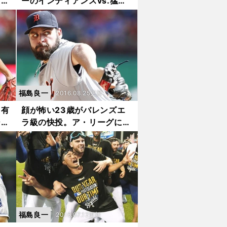
ため
ーのインディアンスvs.猛打
ブルージェイズ
福島良一
2016.08.25更新
ュ有
顔が怖い23歳がバレンズエ
ジョ
ラ級の快投。ア・リーグに驚
異の新人現る
福島良一
2016.07.12更新