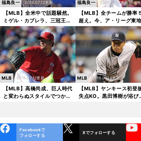
福島良一
福島良一
2016.07.12更新
2016.07.12更新
【MLB】全米中で話題騒然。
【MLB】全チームが勝率
ミゲル・カブレラ、三冠王な
超え。今、ア・リーグ東
るか？
が熱い
MLB
MLB
2016.07.12更新
2016.07.12更新
【MLB】高橋尚成、巨人時代
【MLB】ヤンキース初登
と変わらぬスタイルでつかん
失点KO。黒田博樹が浴び
だ自信と信頼
ア・リーグ東地区の洗礼
ebo
X
YouTube
Facebookで
Xでフォローする
ok
フォローする