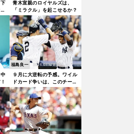
！下
青木宣親のロイヤルズは、
ヤル
「ミラクル」を起こせるか？
福島良一
2016.07.12更新
田中
９月に大逆転の予感。ワイル
だ！
ドカード争いは、このチーム
に要注意