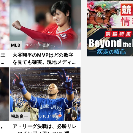
ンへ
の西田陸浮も長所を発揮｜現
地ルポ
MLB
2021.11.18更新
人王
大谷翔平のMVPはどの数字
ライ
を見ても確実。現地メディア
00
の関心は「満票での獲得かど
か
うか」
福島良一
2016.10.14更新
ム。
ア・リーグ決戦は、必勝リレ