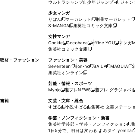
ウルトラジャンプ
少年ジャンプ+
ジャン
新
し
新
く
ィ
ン
ン
ィ
し
い
し
ン
ド
ド
ン
少女マンガ
い
ウ
い
ド
ウ
ウ
ド
りぼん
マーガレット
別冊マーガレット
新
新
新
ウ
ィ
ウ
ウ
で
で
ウ
S-MANGA
集英社コミック文庫
し
新
し
新
ィ
ン
ィ
で
開
開
で
い
し
い
し
ン
ド
ン
女性マンガ
開
く
く
開
ウ
い
ウ
い
ド
ウ
ド
Cookie
Cocohana
office YOU
マンガM
く
く
新
新
新
ィ
ウ
ィ
ウ
ウ
で
ウ
集英社コミック文庫
し
新
し
し
ン
ィ
ン
ィ
で
開
で
い
し
い
い
ド
ン
ド
ン
取材・ファッション
ファッション・美容
開
く
開
ウ
い
ウ
ウ
ウ
ド
ウ
ド
Seventeen
non-no
BAILA
MAQUIA
S
く
く
新
新
新
新
ィ
ウ
ィ
ィ
で
ウ
で
ウ
集英社オンライン
し
新
し
し
し
ン
ィ
ン
ン
開
で
開
で
い
し
い
い
い
ド
ン
ド
ド
芸能・情報・スポーツ
く
開
く
開
ウ
い
ウ
ウ
ウ
ウ
ド
ウ
ウ
Myojo
週プレNEWS
週プレ グラジャパ!
く
く
新
新
新
ィ
ウ
ィ
ィ
ィ
で
ウ
で
で
し
し
ン
ィ
ン
ン
ン
書籍
文芸・文庫・総合
開
で
開
開
い
い
ド
ン
ド
ド
ド
すばる
小説すばる
集英社 文芸ステーシ
く
開
く
く
新
新
ウ
ウ
ウ
ド
ウ
ウ
ウ
く
し
し
ィ
ィ
学芸・ノンフィクション・新書
で
ウ
で
で
で
い
い
ン
ン
集英社学芸部 - 学芸・ノンフィクション
開
で
開
開
開
新
ウ
ウ
ド
ド
1日5分で、明日は変わる よみタイ yomitai
く
開
く
く
く
し
新
ィ
ィ