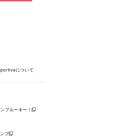
Sportivaについて
ャンプルーキー！
新
し
い
ウ
ャンプ
新
ィ