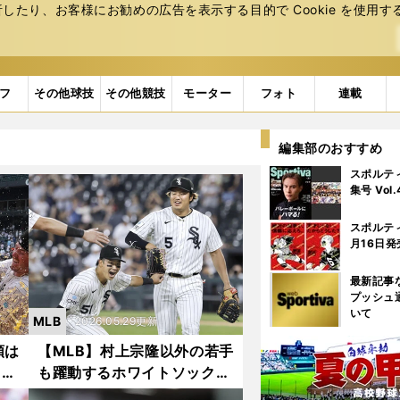
たり、お客様にお勧めの広告を表⽰する⽬的で Cookie を使⽤す
フ
その他球技
その他競技
モーター
フォト
連載
編集部のおすすめ
スポルテ
集号 Vol
スポルテ
月16日発
最新記事
プッシュ
いて
MLB
2026.05.29更新
頼は
【MLB】村上宗隆以外の若手
 若
も躍動するホワイトソックス
イト
の空気感 マイナーから昇格