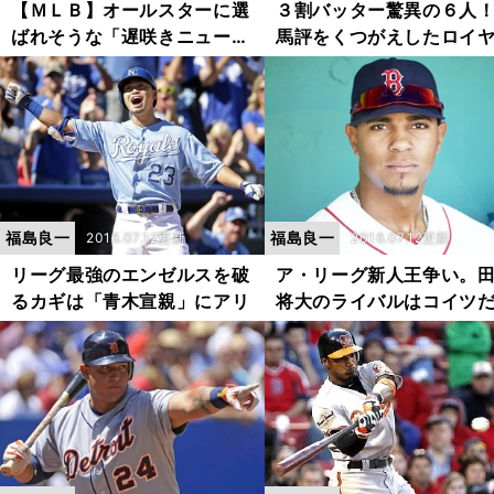
【ＭＬＢ】オールスターに選
３割バッター驚異の６人
ばれそうな「遅咲きニューカ
馬評をくつがえしたロイ
マー」
ズ
福島良一
福島良一
2016.07.12更新
2016.07.12更新
リーグ最強のエンゼルスを破
ア・リーグ新人王争い。
るカギは「青木宣親」にアリ
将大のライバルはコイツ