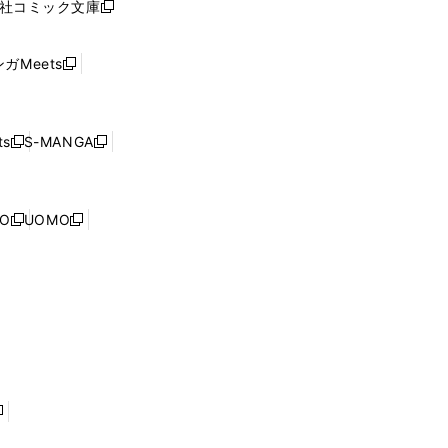
社コミック文庫
し
新
ン
い
し
ド
ウ
い
ウ
ガMeets
新
ィ
ウ
で
し
ン
ィ
開
い
ド
ン
く
ウ
ウ
ド
s
S-MANGA
新
新
ィ
で
ウ
し
し
ン
開
で
い
い
ド
く
開
ウ
ウ
ウ
NO
UOMO
く
新
新
ィ
ィ
で
し
し
ン
ン
開
い
い
ド
ド
く
ウ
ウ
ウ
ウ
ィ
ィ
で
で
ン
ン
開
開
ド
ド
く
く
ウ
ウ
で
で
開
開
く
く
し