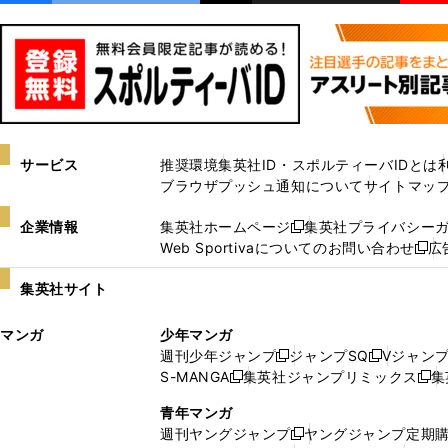
サービス
推奨環境
集英社ID・スポルティーバIDとは
ブラウザプッシュ通知について
サイトマッ
企業情報
集英社ホームページ
集英社プライバシー
新
Web Sportivaについてのお問い合わせ
広
し
新
い
し
集英社サイト
ウ
い
ィ
ウ
マンガ
少年マンガ
ン
ィ
週刊少年ジャンプ
ジャンプSQ
Vジャン
ド
ン
新
新
S-MANGA
集英社ジャンプリミックス
集
ウ
ド
新
し
し
新
で
ウ
し
い
い
し
青年マンガ
開
で
い
ウ
ウ
い
週刊ヤングジャンプ
ヤングジャンプ定期
新
く
開
ウ
ィ
ィ
ウ