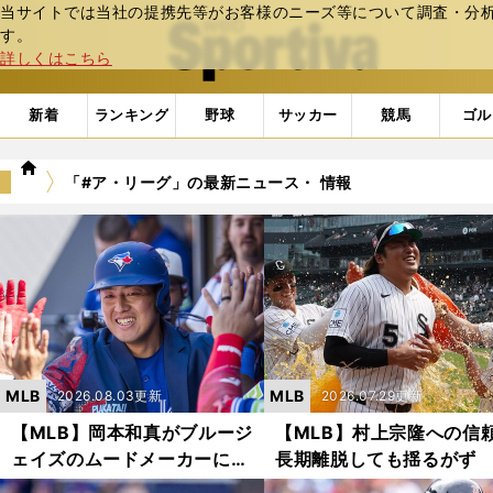
当サイトでは当社の提携先等がお客様のニーズ等について調査・分析し
web Sportiva (webスポルティーバ)
す。
詳しくはこちら
新着
ランキング
野球
サッカー
競馬
ゴル
we
「#ア・リーグ」の最新ニュース・ 情報
b
ス
ポ
ル
テ
ィ
ー
バ
MLB
MLB
2026.08.03更新
2026.07.29更新
【MLB】岡本和真がブルージ
【MLB】村上宗隆への信
ェイズのムードメーカーに
長期離脱しても揺るがず
「ファンもチームメイトも彼
手野手たちと一緒にホワ