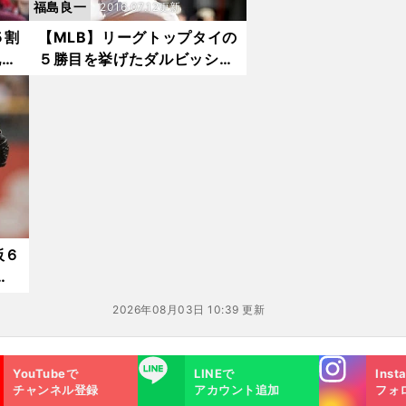
福島良一
2016.07.12更新
５割
【MLB】リーグトップタイの
地区
５勝目を挙げたダルビッシ
ュ。最多勝の可能性は？
板６
た
2026年08月03日 10:39 更新
Instagra
LINE
YouTubeで
LINEで
Inst
m
チャンネル登録
アカウント追加
フォ