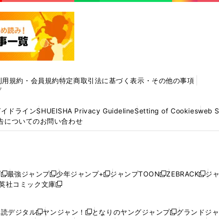
利用規約・会員規約
特定商取引法に基づく表示・その他の事項
プ
ガイドライン
SHUEISHA Privacy Guideline
Setting of Cookies
web 
告についてのお問い合わせ
プ
最強ジャンプ
少年ジャンプ+
ジャンプTOON
ZEBRACK
ジ
新
新
新
新
新
英社コミック文庫
し
新
し
し
し
し
い
い
し
い
い
い
ウ
ウ
い
ウ
ウ
ウ
購読デジタル
ヤンジャン！
となりのヤングジャンプ
グランドジ
新
新
新
ィ
ィ
ウ
ィ
ィ
ィ