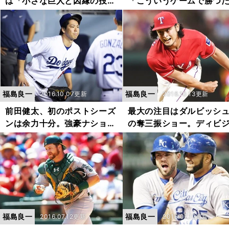
は「小さな巨人と因縁の投
「こういうゲームで勝つ
手」を倒すこと
にここに来た」
福島良一
福島良一
2016.10.07更新
2016.10.13更新
前田健太、初のポストシーズ
最大の注目はダルビッシ
ンは余力十分。強豪ナショナ
の奪三振ショー。ディビ
ルズに挑む
ンシリーズ開幕
福島良一
福島良一
2016.07.12更新
2016.07.12更新