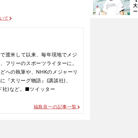
浩
大
ー
腕
ついて
塁
ら
2年で渡米して以来、毎年現地でメジ
後、フリーのスポーツライターに。
どへの執筆や、NHKのメジャーリ
に『大リーグ物語』(講談社)、
ド社)など。■ツイッター
ディビジョンシリーズ開幕
福島良一の記事一覧