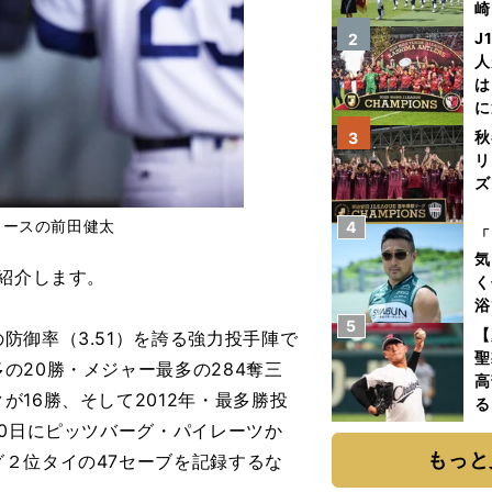
崎
「
J
2
て
人
は
に
と
秋
3
リ
ズ
ャースの前田健太
4
を
「
気
紹介します。
く
浴
5
太
【
御率（3.51）を誇る強力投手陣で
ァ
聖
の20勝・メジャー最多の284奪三
高
16勝、そして2012年・最多勝投
る
ト
30日にピッツバーグ・パイレーツか
く
もっと
２位タイの47セーブを記録するな