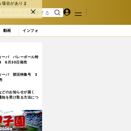
る場合がありま
マイペ
閉じ
検索
メニュ
ー
る
す
ジ
る
動画
インフォ
ィーバ バレーボール特
.4 6月30日発売
ィーバ 部活特集号 3
売
などのお知らせが届く
通知を受け取る方法につ