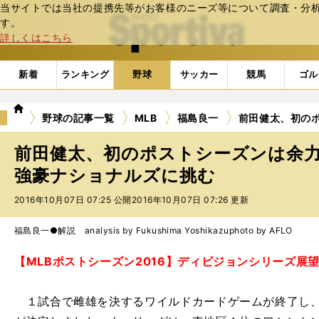
当サイトでは当社の提携先等がお客様のニーズ等について調査・分析し
web Sportiva (webスポルティーバ)
す。
詳しくはこちら
新着
ランキング
野球
サッカー
競馬
ゴル
we
野球の記事一覧
MLB
福島良一
前田健太、初の
b
ス
前田健太、初のポストシーズンは余
ポ
ル
強豪ナショナルズに挑む
テ
2016年10月07日 07:25 公開
2016年10月07日 07:26 更新
ィ
ー
バ
福島良一●解説 analysis by Fukushima Yoshikazu
photo by AFLO
【MLBポストシーズン2016】ディビジョンシリーズ展
１試合で雌雄を決するワイルドカードゲームが終了し、