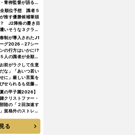
・青栁監督が語る
機動破壊」はこうし
1全順位予想 識者５
生まれた
が推す優勝候補筆頭
？ J2降格の憂き目
遭いそうな３クラブ
は？
春制が導入されたJ1
ーグ2026－27シー
ンの行方はいかに!?
５人の識者が全順位
大胆予想
お前がラクして生意
だな」「あいつ若い
せに」厳しい言葉を
びせられるも佐藤慎
郎が貫いた誇りとフ
夏の甲子園2026】
ンへの思い
隷クリストファー・
部陸の「２回加速す
」規格外のストレー
 それでもプロではな
大学進学を選ぶ理由
見る