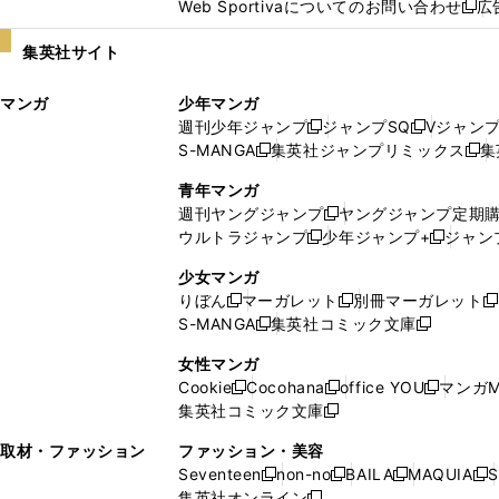
Web Sportivaについてのお問い合わせ
広
し
新
い
し
集英社サイト
ウ
い
ィ
ウ
マンガ
少年マンガ
ン
ィ
週刊少年ジャンプ
ジャンプSQ
Vジャン
ド
ン
新
新
S-MANGA
集英社ジャンプリミックス
集
ウ
ド
新
し
し
新
で
ウ
し
い
い
し
青年マンガ
開
で
い
ウ
ウ
い
週刊ヤングジャンプ
ヤングジャンプ定期
新
く
開
ウ
ィ
ィ
ウ
ウルトラジャンプ
少年ジャンプ+
ジャン
新
し
新
く
ィ
ン
ン
ィ
し
い
し
ン
ド
ド
ン
少女マンガ
い
ウ
い
ド
ウ
ウ
ド
りぼん
マーガレット
別冊マーガレット
新
新
新
ウ
ィ
ウ
ウ
で
で
ウ
S-MANGA
集英社コミック文庫
し
新
し
新
ィ
ン
ィ
で
開
開
で
い
し
い
し
ン
ド
ン
女性マンガ
開
く
く
開
ウ
い
ウ
い
ド
ウ
ド
Cookie
Cocohana
office YOU
マンガM
く
く
新
新
新
ィ
ウ
ィ
ウ
ウ
で
ウ
集英社コミック文庫
し
新
し
し
ン
ィ
ン
ィ
で
開
で
い
し
い
い
ド
ン
ド
ン
取材・ファッション
ファッション・美容
開
く
開
ウ
い
ウ
ウ
ウ
ド
ウ
ド
Seventeen
non-no
BAILA
MAQUIA
S
く
く
新
新
新
新
ィ
ウ
ィ
ィ
で
ウ
で
ウ
集英社オンライン