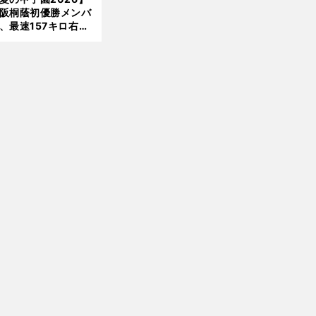
美がきっかけ？
阪桐蔭初優勝メンバ
、最速157キロ右
、平成初完封＆初本
打... 指揮官たちの知
れざる現役時代
前
へ