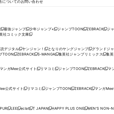
告についてのお問い合わせ
プ
最強ジャンプ
少年ジャンプ+
ジャンプTOON
ZEBRACK
ジ
新
新
新
新
新
英社コミック文庫
し
新
し
し
し
し
い
い
し
い
い
い
ウ
ウ
い
ウ
ウ
ウ
購読デジタル
ヤンジャン！
となりのヤングジャンプ
グランドジ
新
新
新
ィ
ィ
ウ
ィ
ィ
ィ
プTOON
ZEBRACK
S-MANGA
集英社ジャンプリミックス
集英
新
し
新
し
新
し
新
ン
ン
ィ
ン
ン
ン
し
い
し
い
し
い
し
ド
ド
ン
ド
ド
ド
い
ウ
い
ウ
い
ウ
い
ウ
ウ
ド
ウ
ウ
ウ
マンガMee公式サイト
リマコミ
ジャンプTOON
ZEBRACK
マン
新
新
新
新
ウ
ィ
ウ
ィ
ウ
ィ
ウ
で
で
ウ
で
で
で
し
し
し
し
し
ィ
ン
ィ
ン
ィ
ン
ィ
開
開
で
開
開
開
い
い
い
い
い
ン
ド
ン
ド
ン
ド
ン
く
く
開
く
く
く
ウ
ウ
ウ
ウ
ウ
ド
ウ
ド
ウ
ド
ウ
ド
ee公式サイト
リマコミ
ジャンプTOON
ZEBRACK
マンガMeet
く
新
新
新
新
ィ
ィ
ィ
ィ
ィ
ウ
で
ウ
で
ウ
で
ウ
し
し
し
し
ン
ン
ン
ン
ン
で
開
で
開
で
開
で
い
い
い
い
ド
ド
ド
ド
ド
開
く
開
く
開
く
開
ウ
ウ
ウ
ウ
ウ
ウ
ウ
ウ
ウ
PUR
LEE
eclat
T JAPAN
HAPPY PLUS ONE
MEN'S NON-
く
く
く
く
新
新
新
新
新
ィ
ィ
ィ
ィ
で
で
で
で
で