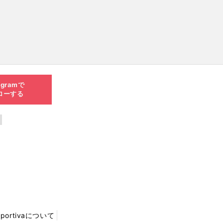
agramで
ローする
Sportivaについて