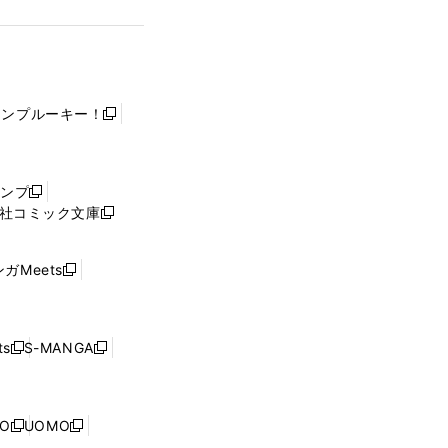
ャンプルーキー！
新
し
い
ウ
ャンプ
新
ィ
社コミック文庫
し
新
ン
い
し
ド
ウ
い
ウ
ガMeets
新
ィ
ウ
で
し
ン
ィ
開
い
ド
ン
く
ウ
ウ
ド
s
S-MANGA
新
新
ィ
で
ウ
し
し
ン
開
で
い
い
ド
く
開
ウ
ウ
ウ
NO
UOMO
く
新
新
ィ
ィ
で