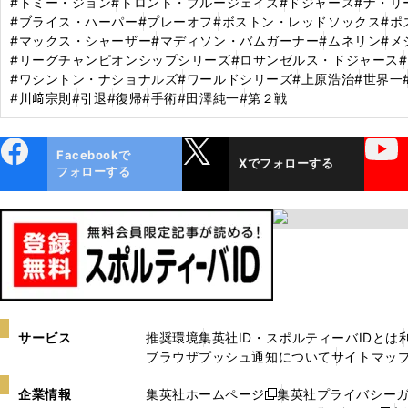
#トミー・ジョン
#トロント・ブルージェイズ
#ドジャース
#ナ・リ
#ブライス・ハーパー
#プレーオフ
#ボストン・レッドソックス
#ポ
#マックス・シャーザー
#マディソン・バムガーナー
#ムネリン
#メ
#リーグチャンピオンシップシリーズ
#ロサンゼルス・ドジャース
#ワシントン・ナショナルズ
#ワールドシリーズ
#上原浩治
#世界一
#川﨑宗則
#引退
#復帰
#手術
#田澤純一
#第２戦
ebo
X
YouTube
Facebookで
Xでフォローする
ok
フォローする
サービス
推奨環境
集英社ID・スポルティーバIDとは
ブラウザプッシュ通知について
サイトマッ
企業情報
集英社ホームページ
集英社プライバシー
新