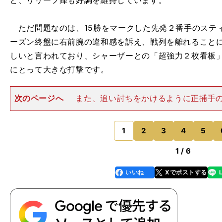
ど、リリーフ陣も好調を維持しています。
ただ問題なのは、15勝をマークした先発２番手のステ
ーズン終盤に右前腕の違和感を訴え、戦列を離れること
しいと言われており、シャーザーとの「超強力２枚看板
にとって大きな打撃です。
次のページへ
また、追い討ちをかけるように正捕手
ラモスが９月27日の試合で右前十字じん帯を損傷し、残
となりました。オールスター捕手の欠場は、あまりにも
ショナルズは早くも正念
1
2
3
4
5
のページへ
1 / 6
いいね
Xでポストする
line
faceboo
x
k