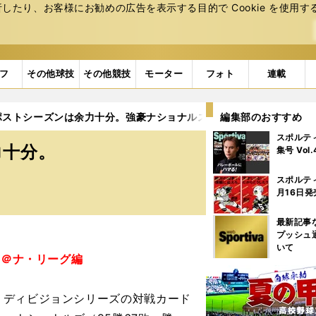
たり、お客様にお勧めの広告を表⽰する⽬的で Cookie を使⽤す
フ
その他球技
その他競技
モーター
フォト
連載
ポストシーズンは余力十分。強豪ナショナルズに挑む
編集部のおすすめ
スポルテ
力十分。
集号 Vol
スポルテ
月16日発
最新記事
プッシュ
いて
望＠ナ・リーグ編
ディビジョンシリーズの対戦カード