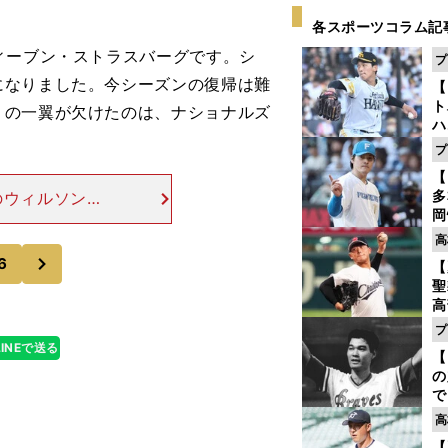
各スポーツコラム記
ィーブン・ストラスバーグです。シ
プ
になりました。今シーズンの復帰は難
【
ト
」の一翼が欠けたのは、ナショナルズ
ハ
プ
盤
【
多
のウィルソン・
岡
りシーズン絶望
ハ
痛い出来事。ナ
高
バ
次
6
【
聖
高
る
プ
ト
LINEで送る
【
く
の
で
い
高
サ
【