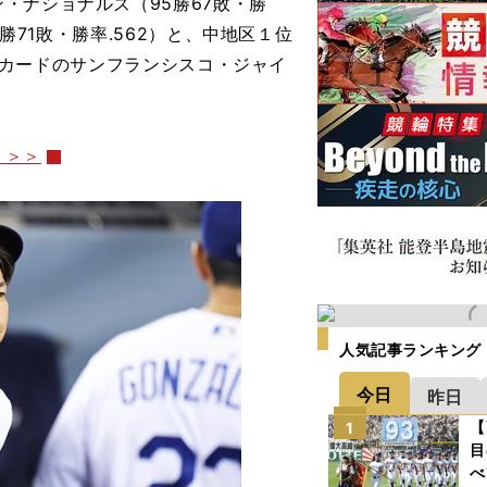
・ナショナルズ（95勝67敗・勝
勝71敗・勝率.562）と、中地区１位
ルドカードのサンフランシスコ・ジャイ
＞＞＞
人気記事ランキング
今日
昨日
【
1
目
べ