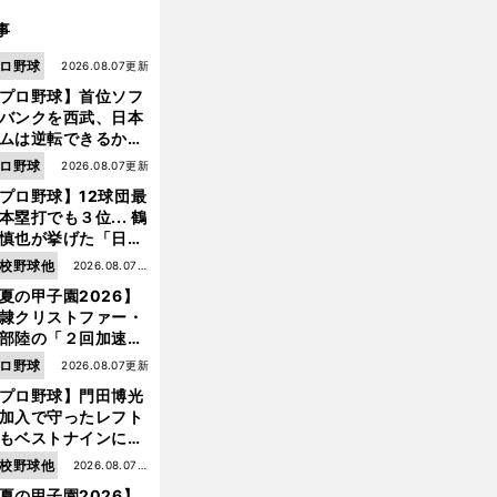
事
ロ野球
2026.08.07更新
プロ野球】首位ソフ
バンクを西武、日本
ムは逆転できるか？
鶴岡慎也が挙げる終
ロ野球
2026.08.07更新
戦のキーマン３人
プロ野球】12球団最
本塁打でも３位... 鶴
慎也が挙げた「日本
ムの誤算」とソフト
校野球他
2026.08.07更
ンク追撃のカギ
夏の甲子園2026】
新
隷クリストファー・
部陸の「２回加速す
」規格外のストレー
ロ野球
2026.08.07更新
 それでもプロではな
プロ野球】門田博光
大学進学を選ぶ理由
加入で守ったレフト
もベストナインに輝
た石嶺和彦 「サッ
校野球他
2026.08.07更
」という愛称は松永
夏の甲子園2026】
新