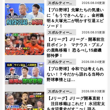
スポルティーバ
2026.08.06更新
動画
【プロ野球】先輩たちの気遣い
に「もうできへんな」。金村義
明＆大塚光二が明かす引退エピ
ソード！
スポルティーバ
2026.08.05更新
動画
【Jリーグ】Jリーグ・開幕前注
目ポイント マテウス・ブエノ
の鹿島移籍！ 恐るべし15歳磯
部怜夢！
スポルティーバ
2026.08.04更新
動画
【プロ野球】令和では考えられ
ない！？今だから語れる当時の
野球事情とは...
スポルティーバ
2026.08.03更新
動画
【Jリーグ】Jリーグ開幕直前！
注目移籍はこれだ！ 水沼宏太
を水沼貴史がすこ〜し語る