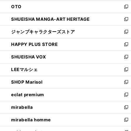
ウ
ン
OTO
で
ド
新
開
ウ
し
SHUEISHA MANGA-ART HERITAGE
く
で
い
新
開
ウ
し
ジャンプキャラクターズストア
く
ィ
い
新
ン
ウ
し
HAPPY PLUS STORE
ド
ィ
い
新
ウ
ン
ウ
し
SHUEISHA VOX
で
ド
ィ
い
新
開
ウ
ン
ウ
し
LEEマルシェ
く
で
ド
ィ
い
新
開
ウ
ン
ウ
し
SHOP Marisol
く
で
ド
ィ
い
新
開
ウ
ン
ウ
し
eclat premium
く
で
ド
ィ
い
新
開
ウ
ン
ウ
し
mirabella
く
で
ド
ィ
い
新
開
ウ
ン
ウ
し
mirabella homme
く
で
ド
ィ
い
新
開
ウ
ン
ウ
し