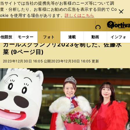
当サイトでは当社の提携先等がお客様のニーズ等について調
査・分析したり、お客様にお勧めの広告を表⽰する⽬的で Co
閉じ
okie を使⽤する場合があります。
詳しくはこちら
る
マイペ
web Sportiva (webスポルティーバ)
検索
メニュ
we
ー
フォトギャラリー
コラムフォト
ガールズグランプリ2
b
ジ
の他競技
モーター
フォト
連載
動画
インフォ
ス
ガールズグランプリ2023を制した、佐藤水
ポ
菜 (9ページ目)
ル
テ
2023年12月30日 16:05 公開
2023年12月30日 16:05 更新
ィ
ー
バ
次へ