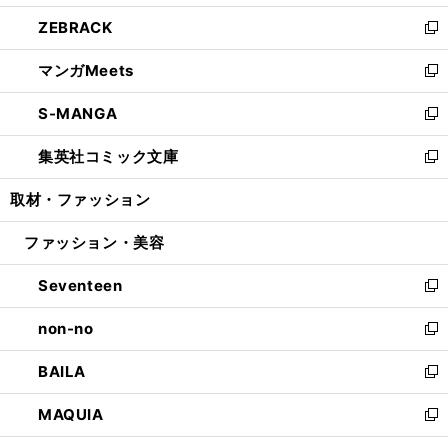
開
ウ
ン
ウ
し
ZEBRACK
く
で
ド
ィ
い
新
開
ウ
ン
ウ
し
マンガMeets
く
で
ド
ィ
い
新
開
ウ
ン
ウ
し
S-MANGA
く
で
ド
ィ
い
新
開
ウ
ン
ウ
し
集英社コミック文庫
く
で
ド
ィ
い
新
開
ウ
ン
ウ
し
取材・ファッション
く
で
ド
ィ
い
開
ウ
ン
ウ
ファッション・美容
く
で
ド
ィ
開
ウ
ン
Seventeen
く
で
ド
新
開
ウ
し
non-no
く
で
い
新
開
ウ
し
BAILA
く
ィ
い
新
ン
ウ
し
MAQUIA
ド
ィ
い
新
ウ
ン
ウ
し