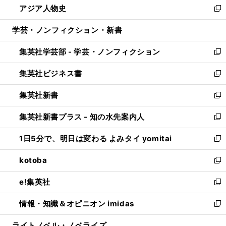
アジア人物史
く
で
ド
ィ
い
新
開
ウ
ン
ウ
し
学芸・ノンフィクション・新書
く
で
ド
ィ
い
開
ウ
ン
ウ
集英社学芸部 - 学芸・ノンフィクション
く
で
ド
ィ
新
開
ウ
ン
し
集英社ビジネス書
く
で
ド
い
新
開
ウ
ウ
し
集英社新書
く
で
ィ
い
新
開
ン
ウ
し
集英社新書プラス - 知の水先案内人
く
ド
ィ
い
新
ウ
ン
ウ
し
1日5分で、明日は変わる よみタイ yomitai
で
ド
ィ
い
新
開
ウ
ン
ウ
し
kotoba
く
で
ド
ィ
い
新
開
ウ
ン
ウ
し
e!集英社
く
で
ド
ィ
い
新
開
ウ
ン
ウ
し
情報・知識＆オピニオン imidas
く
で
ド
ィ
い
新
開
ウ
ン
ウ
し
ライトノベル・ノベライズ
く
で
ド