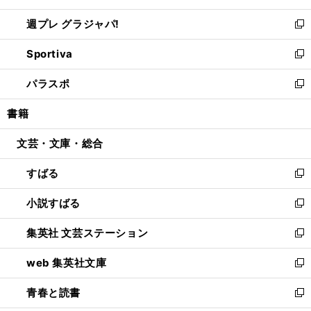
開
ウ
ウ
し
週プレ グラジャパ!
く
で
ィ
い
新
開
ン
ウ
し
Sportiva
く
ド
ィ
い
新
ウ
ン
ウ
し
パラスポ
で
ド
ィ
い
新
開
ウ
ン
ウ
し
書籍
く
で
ド
ィ
い
開
ウ
ン
ウ
文芸・文庫・総合
く
で
ド
ィ
開
ウ
ン
すばる
く
で
ド
新
開
ウ
し
小説すばる
く
で
い
新
開
ウ
し
集英社 文芸ステーション
く
ィ
い
新
ン
ウ
し
web 集英社文庫
ド
ィ
い
新
ウ
ン
ウ
し
青春と読書
で
ド
ィ
い
新
開
ウ
ン
ウ
し