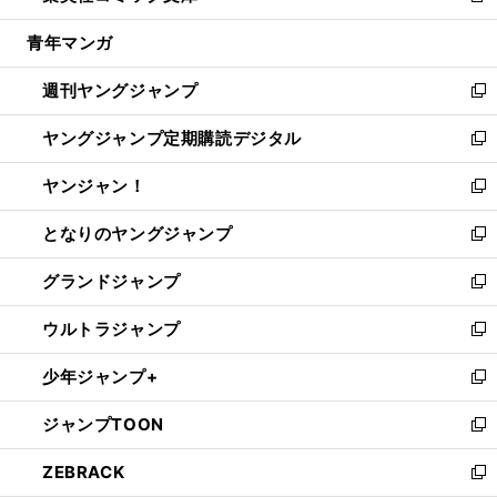
開
ウ
ン
ウ
し
青年マンガ
く
で
ド
ィ
い
開
ウ
ン
ウ
週刊ヤングジャンプ
く
で
ド
ィ
新
開
ウ
ン
し
ヤングジャンプ定期購読デジタル
く
で
ド
い
新
開
ウ
ウ
し
ヤンジャン！
く
で
ィ
い
新
開
ン
ウ
し
となりのヤングジャンプ
く
ド
ィ
い
新
ウ
ン
ウ
し
グランドジャンプ
で
ド
ィ
い
新
開
ウ
ン
ウ
し
ウルトラジャンプ
く
で
ド
ィ
い
新
開
ウ
ン
ウ
し
少年ジャンプ+
く
で
ド
ィ
い
新
開
ウ
ン
ウ
し
ジャンプTOON
く
で
ド
ィ
い
新
開
ウ
ン
ウ
し
ZEBRACK
く
で
ド
ィ
い
新
開
ウ