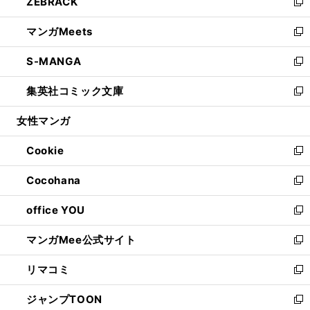
ZEBRACK
く
で
ド
ィ
い
新
開
ウ
ン
ウ
し
マンガMeets
く
で
ド
ィ
い
新
開
ウ
ン
ウ
し
S-MANGA
く
で
ド
ィ
い
新
開
ウ
ン
ウ
し
集英社コミック文庫
く
で
ド
ィ
い
新
開
ウ
ン
ウ
し
女性マンガ
く
で
ド
ィ
い
開
ウ
ン
ウ
Cookie
く
で
ド
ィ
新
開
ウ
ン
し
Cocohana
く
で
ド
い
新
開
ウ
ウ
し
office YOU
く
で
ィ
い
新
開
ン
ウ
し
マンガMee公式サイト
く
ド
ィ
い
新
ウ
ン
ウ
し
リマコミ
で
ド
ィ
い
新
開
ウ
ン
ウ
し
ジャンプTOON
く
で
ド
ィ
い
新