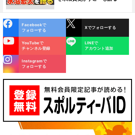
cebo
X
Facebookで
Xでフォローする
ok
フォローする
uTube
LINE
YouTubeで
LINEで
チャンネル登録
アカウント追加
stagra
Instagramで
m
フォローする