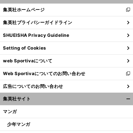
開
く/
集英社ホームページ
新
閉
し
じ
集英社プライバシーガイドライン
い
る
ウ
SHUEISHA Privacy Guideline
ィ
ン
Setting of Cookies
ド
ウ
web Sportivaについて
で
開
Web Sportivaについてのお問い合わせ
く
新
し
広告についてのお問い合わせ
い
ウ
集英社サイト
ィ
開
ン
く/
マンガ
ド
閉
ウ
じ
少年マンガ
で
る
開