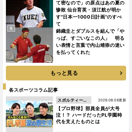
て密なので」の原点はあの夏の
惨敗 仙台育英・須江航が明か
す"日本一1000日計画"のすべ
て
5
錦織圭とダブルスを組んで「や
っぱ、すごいなこの人」 明る
い表情と言葉で内山靖崇の迷い
を払ってくれた
もっと見る
各スポーツコラム記事
スポルティーバ
2026.08.06更新
動画
【プロ野球】部員全員が大号
泣！？ ハードだったPL学園時
代を支えたものとは