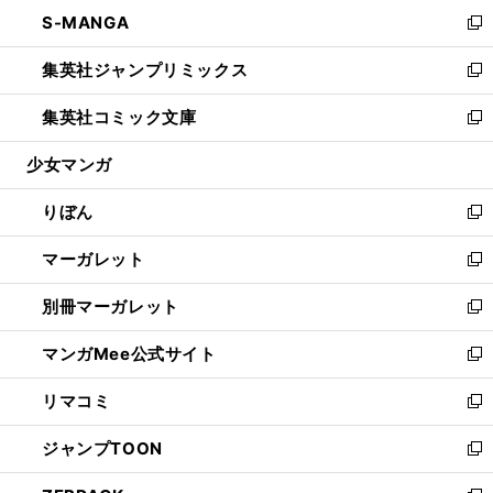
ン
ウ
し
S-MANGA
く
で
ド
ィ
い
新
開
ウ
ン
ウ
し
集英社ジャンプリミックス
く
で
ド
ィ
い
新
開
ウ
ン
ウ
し
集英社コミック文庫
く
で
ド
ィ
い
新
開
ウ
ン
ウ
し
少女マンガ
く
で
ド
ィ
い
開
ウ
ン
ウ
りぼん
く
で
ド
ィ
新
開
ウ
ン
し
マーガレット
く
で
ド
い
新
開
ウ
ウ
し
別冊マーガレット
く
で
ィ
い
新
開
ン
ウ
し
マンガMee公式サイト
く
ド
ィ
い
新
ウ
ン
ウ
し
リマコミ
で
ド
ィ
い
新
開
ウ
ン
ウ
し
ジャンプTOON
く
で
ド
ィ
い
新
開
ウ
ン
ウ
し