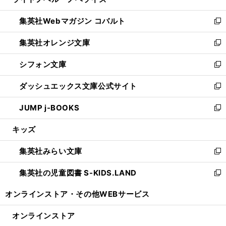
ィ
い
開
ウ
ン
ウ
集英社Webマガジン コバルト
く
で
ド
ィ
新
開
ウ
ン
し
集英社オレンジ文庫
く
で
ド
い
新
開
ウ
ウ
し
シフォン文庫
く
で
ィ
い
新
開
ン
ウ
し
ダッシュエックス文庫公式サイト
く
ド
ィ
い
新
ウ
ン
ウ
し
JUMP j-BOOKS
で
ド
ィ
い
新
開
ウ
ン
ウ
し
キッズ
く
で
ド
ィ
い
開
ウ
ン
ウ
集英社みらい文庫
く
で
ド
ィ
新
開
ウ
ン
し
集英社の児童図書 S-KIDS.LAND
く
で
ド
い
新
開
ウ
ウ
し
オンラインストア・
その他WEBサービス
く
で
ィ
い
開
ン
ウ
オンラインストア
く
ド
ィ