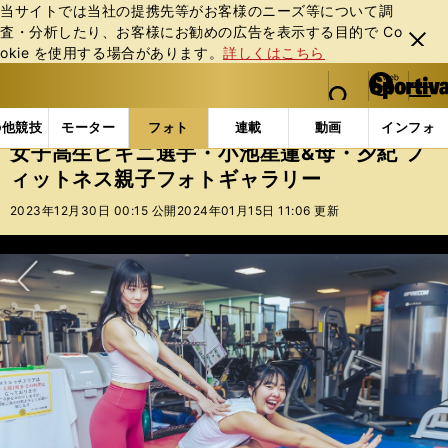
当サイトでは当社の提携先等がお客様のニーズ等について調
査・分析したり、お客様にお勧めの広告を表⽰する⽬的で Co
閉じ
okie を使⽤する場合があります。
詳しくはこちら
る
マイペ
web Sportiva (webスポルティーバ)
検索
メニュ
we
ー
フォトギャラリー
女子高生ビキニ選手・小池星蓮&母・
b
ジ
の他競技
モーター
フォト
連載
動画
インフォ
ス
女子高生ビキニ選手・小池星蓮&母・夕紀 フ
ポ
ィットネス親子フォトギャラリー
ル
テ
2023年12月30日 00:15 公開
2024年01月15日 11:06 更新
ィ
ー
バ
次へ