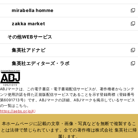
開
ウ
ン
ウ
し
mirabella homme
く
で
ド
ィ
い
新
開
ウ
ン
ウ
し
zakka market
く
で
ド
ィ
い
新
開
ウ
ン
ウ
し
その他WEBサービス
く
で
ド
ィ
い
開
ウ
ン
ウ
集英社アドナビ
く
で
ド
ィ
新
開
ウ
ン
し
集英社エディターズ・ラボ
く
で
ド
い
新
開
ウ
ウ
し
く
で
ィ
い
開
ン
ウ
ABJマークは、この電子書店・電子書籍配信サービスが、著作権者からコンテ
く
ド
ィ
ンツ使用許諾を得た正規版配信サービスであることを示す登録商標（登録番号
ウ
ン
第6091713号）です。ABJマークの詳細、ABJマークを掲示しているサービス
で
ド
の一覧はこちら。
開
ウ
https://aebs.or.jp/
新
く
で
し
い
開
本ホームページに記載の文章・画像・写真などを無断で複製するこ
ウ
く
とは法律で禁じられています。全ての著作権は株式会社 集英社に帰
ィ
属します。
ン