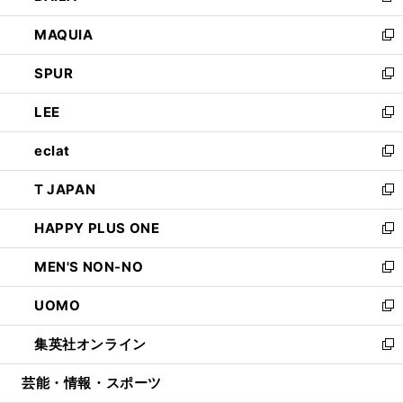
ン
ウ
し
MAQUIA
ド
ィ
い
新
ウ
ン
ウ
し
SPUR
で
ド
ィ
い
新
開
ウ
ン
ウ
し
LEE
く
で
ド
ィ
い
新
開
ウ
ン
ウ
し
eclat
く
で
ド
ィ
い
新
開
ウ
ン
ウ
し
T JAPAN
く
で
ド
ィ
い
新
開
ウ
ン
ウ
し
HAPPY PLUS ONE
く
で
ド
ィ
い
新
開
ウ
ン
ウ
し
MEN'S NON-NO
く
で
ド
ィ
い
新
開
ウ
ン
ウ
し
UOMO
く
で
ド
ィ
い
新
開
ウ
ン
ウ
し
集英社オンライン
く
で
ド
ィ
い
新
開
ウ
ン
ウ
し
芸能・情報・スポーツ
く
で
ド
ィ
い
開
ウ