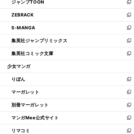
ジャンプTOON
く
で
ド
ィ
い
新
開
ウ
ン
ウ
し
ZEBRACK
く
で
ド
ィ
い
新
開
ウ
ン
ウ
し
S-MANGA
く
で
ド
ィ
い
新
開
ウ
ン
ウ
し
集英社ジャンプリミックス
く
で
ド
ィ
い
新
開
ウ
ン
ウ
し
集英社コミック文庫
く
で
ド
ィ
い
新
開
ウ
ン
ウ
し
少女マンガ
く
で
ド
ィ
い
開
ウ
ン
ウ
りぼん
く
で
ド
ィ
新
開
ウ
ン
し
マーガレット
く
で
ド
い
新
開
ウ
ウ
し
別冊マーガレット
く
で
ィ
い
新
開
ン
ウ
し
マンガMee公式サイト
く
ド
ィ
い
新
ウ
ン
ウ
し
リマコミ
で
ド
ィ
い
新