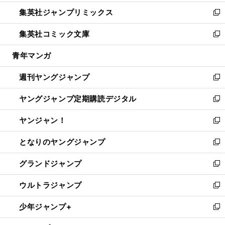
開
ウ
ン
ウ
し
集英社ジャンプリミックス
く
で
ド
ィ
い
新
開
ウ
ン
ウ
し
集英社コミック文庫
く
で
ド
ィ
い
新
開
ウ
ン
ウ
し
青年マンガ
く
で
ド
ィ
い
開
ウ
ン
ウ
週刊ヤングジャンプ
く
で
ド
ィ
新
開
ウ
ン
し
ヤングジャンプ定期購読デジタル
く
で
ド
い
新
開
ウ
ウ
し
ヤンジャン！
く
で
ィ
い
新
開
ン
ウ
し
となりのヤングジャンプ
く
ド
ィ
い
新
ウ
ン
ウ
し
グランドジャンプ
で
ド
ィ
い
新
開
ウ
ン
ウ
し
ウルトラジャンプ
く
で
ド
ィ
い
新
開
ウ
ン
ウ
し
少年ジャンプ+
く
で
ド
ィ
い
新
開
ウ
ン
ウ
し