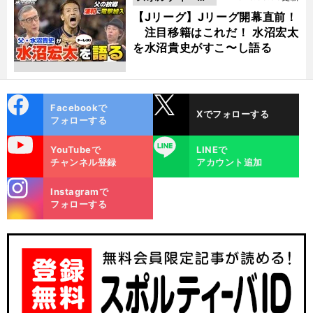
動画
【Jリーグ】Jリーグ開幕直前！
注目移籍はこれだ！ 水沼宏太
を水沼貴史がすこ〜し語る
cebo
X
Facebookで
Xでフォローする
ok
フォローする
uTube
LINE
YouTubeで
LINEで
チャンネル登録
アカウント追加
stagra
Instagramで
m
フォローする