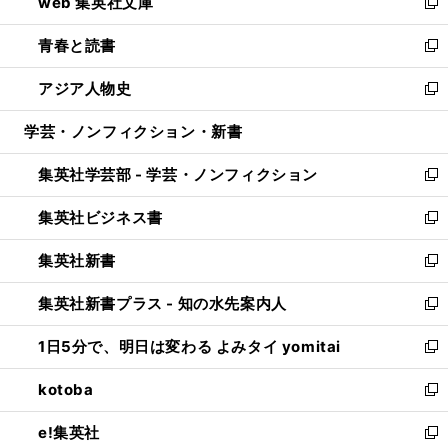
web 集英社文庫
ド
ィ
い
新
ウ
ン
ウ
し
青春と読書
で
ド
ィ
い
新
開
ウ
ン
ウ
し
アジア人物史
く
で
ド
ィ
い
新
開
ウ
ン
ウ
し
学芸・ノンフィクション・新書
く
で
ド
ィ
い
開
ウ
ン
ウ
集英社学芸部 - 学芸・ノンフィクション
く
で
ド
ィ
新
開
ウ
ン
し
集英社ビジネス書
く
で
ド
い
新
開
ウ
ウ
し
集英社新書
く
で
ィ
い
新
開
ン
ウ
し
集英社新書プラス - 知の水先案内人
く
ド
ィ
い
新
ウ
ン
ウ
し
1日5分で、明日は変わる よみタイ yomitai
で
ド
ィ
い
新
開
ウ
ン
ウ
し
kotoba
く
で
ド
ィ
い
新
開
ウ
ン
ウ
し
e!集英社
く
で
ド
ィ
い
新