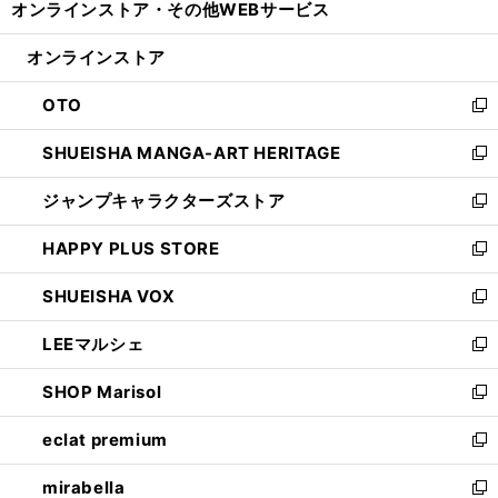
オンラインストア・
その他WEBサービス
く
で
ィ
い
開
ン
ウ
オンラインストア
く
ド
ィ
ウ
ン
OTO
で
ド
新
開
ウ
し
SHUEISHA MANGA-ART HERITAGE
く
で
い
新
開
ウ
し
ジャンプキャラクターズストア
く
ィ
い
新
ン
ウ
し
HAPPY PLUS STORE
ド
ィ
い
新
ウ
ン
ウ
し
SHUEISHA VOX
で
ド
ィ
い
新
開
ウ
ン
ウ
し
LEEマルシェ
く
で
ド
ィ
い
新
開
ウ
ン
ウ
し
SHOP Marisol
く
で
ド
ィ
い
新
開
ウ
ン
ウ
し
eclat premium
く
で
ド
ィ
い
新
開
ウ
ン
ウ
し
mirabella
く
で
ド
ィ
い
新