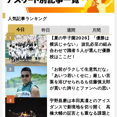
人気記事ランキング
今日
昨日
週間
月間
【夏の甲子園2026】「優勝は
1
横浜じゃない」 波乱必至の組み
合わせで識者５人が選んだ優勝
校はここだ！
「お前がラクして生意気だな」
2
「あいつ若いくせに」厳しい言
葉を浴びせられるも佐藤慎太郎
が貫いた誇りとファンへの思い
宇野昌磨は本田真凜とのアイス
3
ダンスで新境地を切り開く 高
橋大輔の証言とも重なる課題と