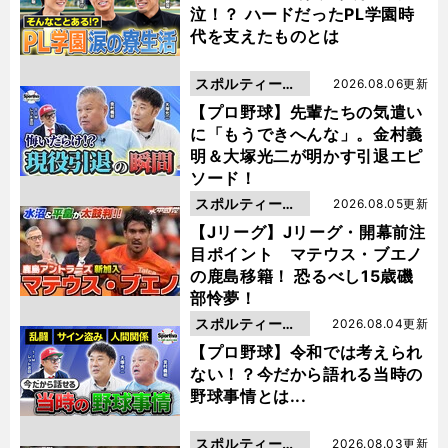
泣！？ ハードだったPL学園時
代を支えたものとは
スポルティーバ
2026.08.06更新
動画
【プロ野球】先輩たちの気遣い
に「もうできへんな」。金村義
明＆大塚光二が明かす引退エピ
ソード！
スポルティーバ
2026.08.05更新
動画
【Jリーグ】Jリーグ・開幕前注
目ポイント マテウス・ブエノ
の鹿島移籍！ 恐るべし15歳磯
部怜夢！
スポルティーバ
2026.08.04更新
動画
【プロ野球】令和では考えられ
ない！？今だから語れる当時の
野球事情とは...
スポルティーバ
2026.08.03更新