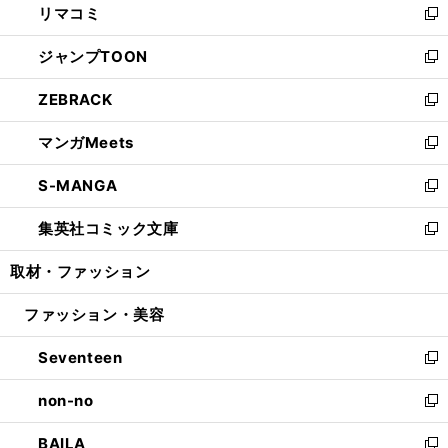
リマコミ
で
ド
ィ
い
新
開
ウ
ン
ウ
し
ジャンプTOON
く
で
ド
ィ
い
新
開
ウ
ン
ウ
し
ZEBRACK
く
で
ド
ィ
い
新
開
ウ
ン
ウ
し
マンガMeets
く
で
ド
ィ
い
新
開
ウ
ン
ウ
し
S-MANGA
く
で
ド
ィ
い
新
開
ウ
ン
ウ
し
集英社コミック文庫
く
で
ド
ィ
い
新
開
ウ
ン
ウ
し
取材・ファッション
く
で
ド
ィ
い
開
ウ
ン
ウ
ファッション・美容
く
で
ド
ィ
開
ウ
ン
Seventeen
く
で
ド
新
開
ウ
し
non-no
く
で
い
新
開
ウ
し
BAILA
く
ィ
い
新