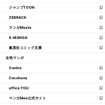
開
ウ
ン
ウ
し
ジャンプTOON
く
で
ド
ィ
い
新
開
ウ
ン
ウ
し
ZEBRACK
く
で
ド
ィ
い
新
開
ウ
ン
ウ
し
マンガMeets
く
で
ド
ィ
い
新
開
ウ
ン
ウ
し
S-MANGA
く
で
ド
ィ
い
新
開
ウ
ン
ウ
し
集英社コミック文庫
く
で
ド
ィ
い
新
開
ウ
ン
ウ
し
女性マンガ
く
で
ド
ィ
い
開
ウ
ン
ウ
Cookie
く
で
ド
ィ
新
開
ウ
ン
し
Cocohana
く
で
ド
い
新
開
ウ
ウ
し
office YOU
く
で
ィ
い
新
開
ン
ウ
し
マンガMee公式サイト
く
ド
ィ
い
新
ウ
ン
ウ
し