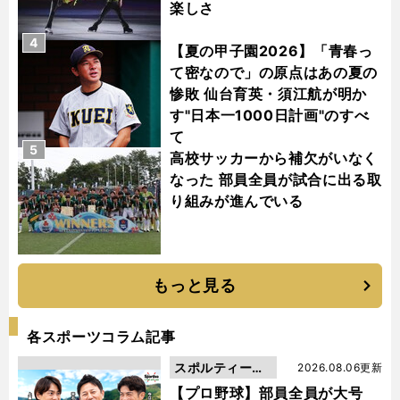
楽しさ
4
【夏の甲子園2026】「青春っ
て密なので」の原点はあの夏の
惨敗 仙台育英・須江航が明か
す"日本一1000日計画"のすべ
て
5
高校サッカーから補欠がいなく
なった 部員全員が試合に出る取
り組みが進んでいる
もっと見る
各スポーツコラム記事
スポルティーバ
2026.08.06更新
動画
【プロ野球】部員全員が大号