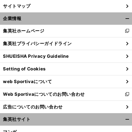
サイトマップ
企業情報
開
く/
集英社ホームページ
新
閉
し
じ
集英社プライバシーガイドライン
い
る
ウ
SHUEISHA Privacy Guideline
ィ
ン
Setting of Cookies
ド
ウ
web Sportivaについて
で
開
Web Sportivaについてのお問い合わせ
く
新
し
広告についてのお問い合わせ
い
ウ
集英社サイト
ィ
開
ン
く/
マンガ