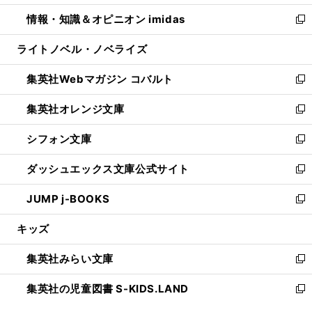
開
ウ
ン
ウ
し
情報・知識＆オピニオン imidas
く
で
ド
ィ
い
新
開
ウ
ン
ウ
し
ライトノベル・ノベライズ
く
で
ド
ィ
い
開
ウ
ン
ウ
集英社Webマガジン コバルト
く
で
ド
ィ
新
開
ウ
ン
し
集英社オレンジ文庫
く
で
ド
い
新
開
ウ
ウ
し
シフォン文庫
く
で
ィ
い
新
開
ン
ウ
し
ダッシュエックス文庫公式サイト
く
ド
ィ
い
新
ウ
ン
ウ
し
JUMP j-BOOKS
で
ド
ィ
い
新
開
ウ
ン
ウ
し
キッズ
く
で
ド
ィ
い
開
ウ
ン
ウ
集英社みらい文庫
く
で
ド
ィ
新
開
ウ
ン
し
集英社の児童図書 S-KIDS.LAND
く
で
ド
い
新
開
ウ
ウ
し