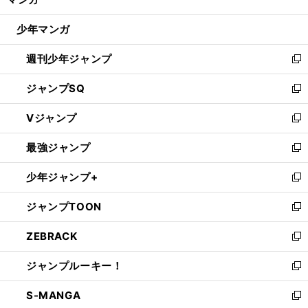
ド
閉
ウ
じ
少年マンガ
で
る
開
週刊少年ジャンプ
く
新
し
ジャンプSQ
い
新
ウ
し
Vジャンプ
ィ
い
新
ン
ウ
し
最強ジャンプ
ド
ィ
い
新
ウ
ン
ウ
し
少年ジャンプ+
で
ド
ィ
い
新
開
ウ
ン
ウ
し
ジャンプTOON
く
で
ド
ィ
い
新
開
ウ
ン
ウ
し
ZEBRACK
く
で
ド
ィ
い
新
開
ウ
ン
ウ
し
ジャンプルーキー！
く
で
ド
ィ
い
新
開
ウ
ン
ウ
し
S-MANGA
く
で
ド
ィ
い
新