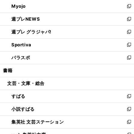
ン
ウ
Myojo
く
で
ド
ィ
新
開
ウ
ン
し
週プレNEWS
く
で
ド
い
新
開
ウ
ウ
し
週プレ グラジャパ!
く
で
ィ
い
新
開
ン
ウ
し
Sportiva
く
ド
ィ
い
新
ウ
ン
ウ
し
パラスポ
で
ド
ィ
い
新
開
ウ
ン
ウ
し
書籍
く
で
ド
ィ
い
開
ウ
ン
ウ
文芸・文庫・総合
く
で
ド
ィ
開
ウ
ン
すばる
く
で
ド
新
開
ウ
し
小説すばる
く
で
い
新
開
ウ
し
集英社 文芸ステーション
く
ィ
い
新
ン
ウ
し