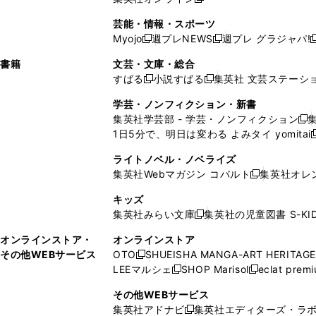
し
新
し
し
し
ン
ィ
ン
ン
開
で
開
で
い
し
い
い
い
ド
ン
ド
ド
芸能・情報・スポーツ
く
開
く
開
ウ
い
ウ
ウ
ウ
ウ
ド
ウ
ウ
Myojo
週プレNEWS
週プレ グラジャパ!
く
く
新
新
新
ィ
ウ
ィ
ィ
ィ
で
ウ
で
で
し
し
ン
ィ
ン
ン
ン
書籍
文芸・文庫・総合
開
で
開
開
い
い
ド
ン
ド
ド
ド
すばる
小説すばる
集英社 文芸ステーシ
く
開
く
く
新
新
ウ
ウ
ウ
ド
ウ
ウ
ウ
く
し
し
ィ
ィ
学芸・ノンフィクション・新書
で
ウ
で
で
で
い
い
ン
ン
集英社学芸部 - 学芸・ノンフィクション
開
で
開
開
開
新
ウ
ウ
ド
ド
1日5分で、明日は変わる よみタイ yomitai
く
開
く
く
く
し
新
ィ
ィ
ウ
ウ
く
い
ン
ン
ライトノベル・ノベライズ
で
で
ウ
ド
ド
集英社Webマガジン コバルト
集英社オレ
開
開
新
ィ
ウ
ウ
く
く
し
ン
キッズ
で
で
い
ド
集英社みらい文庫
集英社の児童図書 S-KID
開
開
新
ウ
ウ
く
く
し
ィ
オンラインストア・
オンラインストア
で
い
ン
その他WEBサービス
OTO
SHUEISHA MANGA-ART HERITAGE
開
新
ウ
ド
LEEマルシェ
SHOP Marisol
eclat prem
く
し
新
新
ィ
ウ
い
し
し
ン
その他WEBサービス
で
ウ
い
い
ド
集英社アドナビ
集英社エディターズ・ラ
開
新