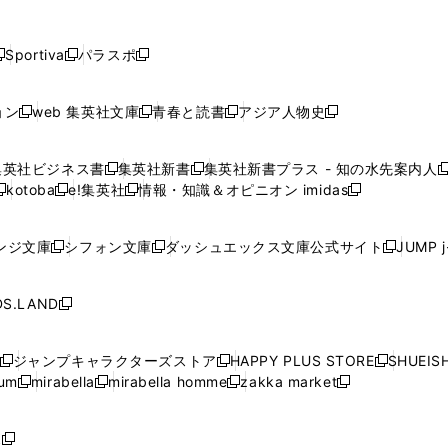
し
し
し
し
し
ン
ン
ン
ン
開
開
開
開
開
い
い
い
い
い
ド
ド
ド
ド
く
く
く
く
く
ウ
ウ
ウ
ウ
ウ
ウ
ウ
ウ
ウ
Sportiva
パラスポ
新
新
ィ
ィ
ィ
ィ
ィ
で
で
で
で
し
し
し
ン
ン
ン
ン
ン
開
開
開
開
い
い
い
ド
ド
ド
ド
ド
ョン
web 集英社文庫
青春と読書
アジア人物史
く
く
く
く
新
新
新
新
ウ
ウ
ウ
ウ
ウ
ウ
ウ
ウ
し
し
し
し
ィ
ィ
ィ
で
で
で
で
で
い
い
い
い
ン
ン
ン
集英社ビジネス書
集英社新書
集英社新書プラス - 知の水先案内人
開
開
開
開
開
新
新
新
ウ
ウ
ウ
ウ
ド
ド
ド
kotoba
e!集英社
情報・知識＆オピニオン imidas
く
く
く
く
く
新
し
新
し
新
ィ
ィ
ィ
ィ
ウ
ウ
ウ
し
し
い
し
い
し
ン
ン
ン
ン
で
で
で
い
い
ウ
い
ウ
い
ド
ド
ド
ド
ンジ文庫
シフォン文庫
ダッシュエックス文庫公式サイト
JUMP 
開
開
開
新
新
新
ウ
ウ
ィ
ウ
ィ
ウ
ウ
ウ
ウ
ウ
く
く
く
し
し
し
ィ
ィ
ン
ィ
ン
ィ
で
で
で
で
い
い
い
ン
ン
ド
ン
ド
ン
S.LAND
開
開
開
開
新
ウ
ウ
ウ
ド
ド
ウ
ド
ウ
ド
く
く
く
く
し
ィ
ィ
ィ
ウ
ウ
で
ウ
で
ウ
い
ン
ン
ン
ジャンプキャラクターズストア
HAPPY PLUS STORE
SHUEIS
で
で
開
で
開
で
新
新
新
ウ
ド
ド
ド
ium
mirabella
mirabella homme
zakka market
開
開
く
開
く
開
し
新
新
新
し
新
し
ィ
ウ
ウ
ウ
く
く
く
く
い
し
し
い
し
し
い
ン
で
で
で
ウ
い
い
ウ
い
い
ウ
ド
ボ
開
開
開
新