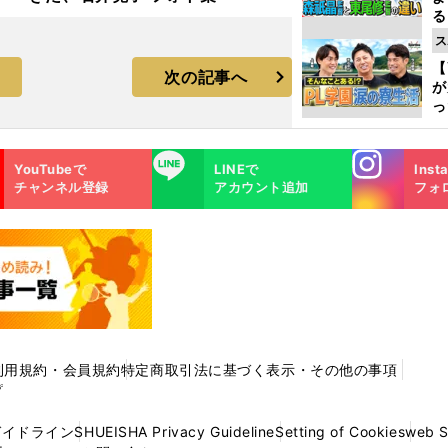
る
光
ス
ピ
【
次の記事へ
が
っ
た
Instagra
LINE
YouTubeで
LINEで
Inst
m
チャンネル登録
アカウント追加
フォ
利用規約・会員規約
特定商取引法に基づく表示・その他の事項
プ
ガイドライン
SHUEISHA Privacy Guideline
Setting of Cookies
web 