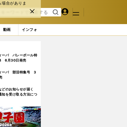
る場合がありま
マイペ
閉じ
検索
メニュ
ー
る
す
ジ
る
動画
インフォ
ィーバ バレーボール特
.4 6月30日発売
ィーバ 部活特集号 3
売
などのお知らせが届く
通知を受け取る方法につ