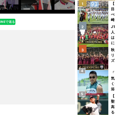
【
1
目
べ
崎
LINEで送る
「
J
2
て
人
は
に
と
秋
3
リ
ズ
4
を
「
気
く
浴
5
太
【
ァ
聖
高
る