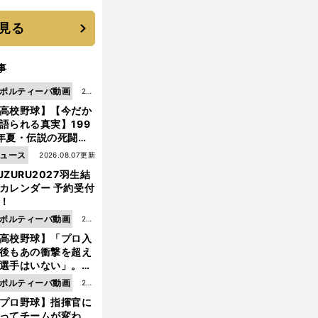
 それでもプロではな
大学進学を選ぶ理由
見る
事
ポルティーバ動画
202
高校野球】【今だか
6.0
語られる真実】199
8.0
年夏・伝説の死闘の
7更
中にPL学園に何が起
ュース
2026.08.07更新
新
ていた！？
UZURU2027羽生結
カレンダー 予約受付
！
ポルティーバ動画
202
高校野球】「プロ入
6.0
後もあの衝撃を超え
8.0
選手はいない」。PL
6更
園トリオが衝撃を受
ポルティーバ動画
202
新
た選手
プロ野球】指揮官に
6.0
ってチームが変わ