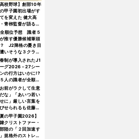
高校野球】創部10年
の甲子園初出場がす
てを変えた 健大高
・青栁監督が語る
機動破壊」はこうし
1全順位予想 識者５
生まれた
が推す優勝候補筆頭
？ J2降格の憂き目
遭いそうな３クラブ
は？
春制が導入されたJ1
ーグ2026－27シー
ンの行方はいかに!?
５人の識者が全順位
大胆予想
お前がラクして生意
だな」「あいつ若い
せに」厳しい言葉を
びせられるも佐藤慎
郎が貫いた誇りとフ
夏の甲子園2026】
ンへの思い
隷クリストファー・
部陸の「２回加速す
」規格外のストレー