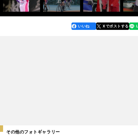
いいね
Xでポストする
line
faceboo
x
k
その他のフォトギャラリー