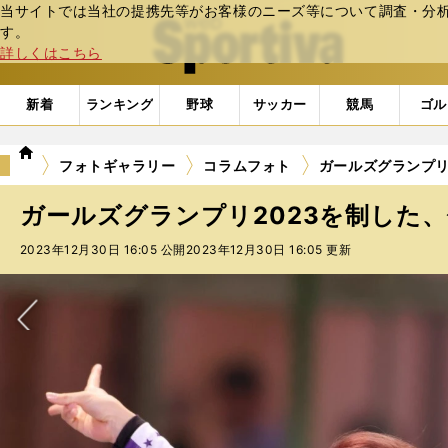
当サイトでは当社の提携先等がお客様のニーズ等について調査・分析し
web Sportiva (webスポルティーバ)
す。
詳しくはこちら
新着
ランキング
野球
サッカー
競馬
ゴル
we
フォトギャラリー
コラムフォト
ガールズグランプリ2
b
ス
ガールズグランプリ2023を制した、佐
ポ
ル
2023年12月30日 16:05 公開
2023年12月30日 16:05 更新
テ
ィ
ー
バ
次へ