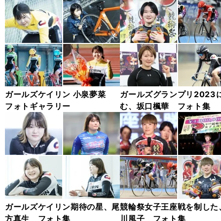
ガールズケイリン 小泉夢菜
ガールズグランプリ2023
フォトギャラリー
む、坂口楓華 フォト集
ガールズケイリン期待の星、尾
競輪祭女子王座戦を制した
方真生 フォト集
川風子 フォト集