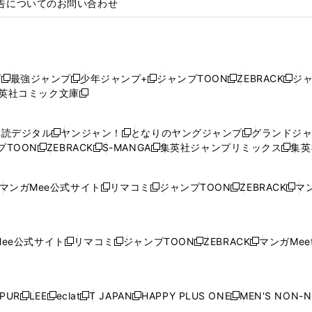
告についてのお問い合わせ
プ
最強ジャンプ
少年ジャンプ+
ジャンプTOON
ZEBRACK
ジ
新
新
新
新
新
英社コミック文庫
し
新
し
し
し
し
い
い
し
い
い
い
ウ
ウ
い
ウ
ウ
ウ
購読デジタル
ヤンジャン！
となりのヤングジャンプ
グランドジ
新
新
新
ィ
ィ
ウ
ィ
ィ
ィ
プTOON
ZEBRACK
S-MANGA
集英社ジャンプリミックス
集英
新
し
新
し
新
し
新
ン
ン
ィ
ン
ン
ン
し
い
し
い
し
い
し
ド
ド
ン
ド
ド
ド
い
ウ
い
ウ
い
ウ
い
ウ
ウ
ド
ウ
ウ
ウ
マンガMee公式サイト
リマコミ
ジャンプTOON
ZEBRACK
マン
新
新
新
新
ウ
ィ
ウ
ィ
ウ
ィ
ウ
で
で
ウ
で
で
で
し
し
し
し
し
ィ
ン
ィ
ン
ィ
ン
ィ
開
開
で
開
開
開
い
い
い
い
い
ン
ド
ン
ド
ン
ド
ン
く
く
開
く
く
く
ウ
ウ
ウ
ウ
ウ
ド
ウ
ド
ウ
ド
ウ
ド
ee公式サイト
リマコミ
ジャンプTOON
ZEBRACK
マンガMeet
く
新
新
新
新
ィ
ィ
ィ
ィ
ィ
ウ
で
ウ
で
ウ
で
ウ
し
し
し
し
ン
ン
ン
ン
ン
で
開
で
開
で
開
で
い
い
い
い
ド
ド
ド
ド
ド
開
く
開
く
開
く
開
ウ
ウ
ウ
ウ
ウ
ウ
ウ
ウ
ウ
PUR
LEE
eclat
T JAPAN
HAPPY PLUS ONE
MEN'S NON-
く
く
く
く
新
新
新
新
新
ィ
ィ
ィ
ィ
で
で
で
で
で