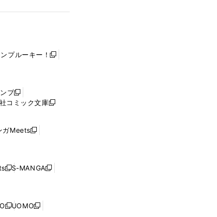
ャンプルーキー！
新
し
い
ウ
ャンプ
新
ィ
社コミック文庫
し
新
ン
い
し
ド
ウ
い
ウ
ガMeets
新
ィ
ウ
で
し
ン
ィ
開
い
ド
ン
く
ウ
ウ
ド
s
S-MANGA
新
新
ィ
で
ウ
し
し
ン
開
で
い
い
ド
く
開
ウ
ウ
ウ
NO
UOMO
く
新
新
ィ
ィ
で