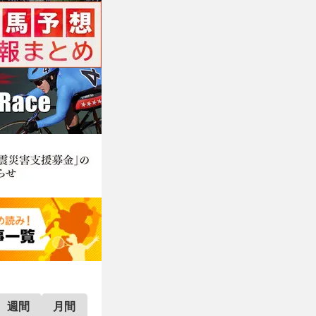
週間
月間