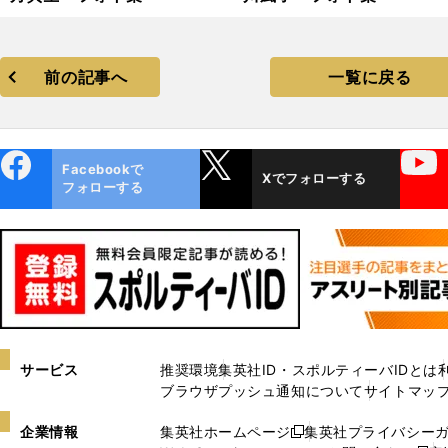
前の記事へ
一覧に戻る
ebo
X
YouTube
Facebookで
Xでフォローする
ok
フォローする
サービス
推奨環境
集英社ID・スポルティーバIDとは
ブラウザプッシュ通知について
サイトマッ
企業情報
集英社ホームページ
集英社プライバシー
新