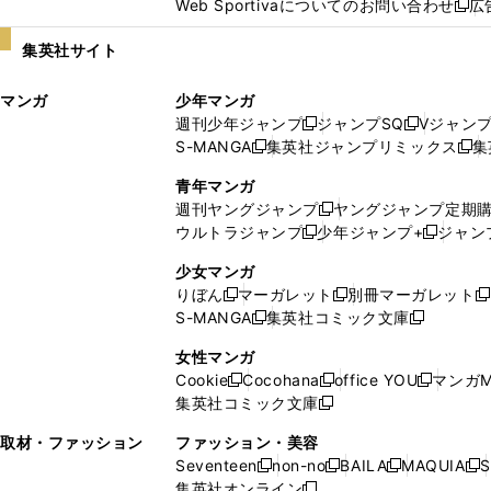
Web Sportivaについてのお問い合わせ
広
し
新
い
し
集英社サイト
ウ
い
ィ
ウ
マンガ
少年マンガ
ン
ィ
週刊少年ジャンプ
ジャンプSQ
Vジャン
ド
ン
新
新
S-MANGA
集英社ジャンプリミックス
集
ウ
ド
新
し
し
新
で
ウ
し
い
い
し
青年マンガ
開
で
い
ウ
ウ
い
週刊ヤングジャンプ
ヤングジャンプ定期
新
く
開
ウ
ィ
ィ
ウ
ウルトラジャンプ
少年ジャンプ+
ジャン
新
し
新
く
ィ
ン
ン
ィ
し
い
し
ン
ド
ド
ン
少女マンガ
い
ウ
い
ド
ウ
ウ
ド
りぼん
マーガレット
別冊マーガレット
新
新
新
ウ
ィ
ウ
ウ
で
で
ウ
S-MANGA
集英社コミック文庫
し
新
し
新
ィ
ン
ィ
で
開
開
で
い
し
い
し
ン
ド
ン
女性マンガ
開
く
く
開
ウ
い
ウ
い
ド
ウ
ド
Cookie
Cocohana
office YOU
マンガM
く
く
新
新
新
ィ
ウ
ィ
ウ
ウ
で
ウ
集英社コミック文庫
し
新
し
し
ン
ィ
ン
ィ
で
開
で
い
し
い
い
ド
ン
ド
ン
取材・ファッション
ファッション・美容
開
く
開
ウ
い
ウ
ウ
ウ
ド
ウ
ド
Seventeen
non-no
BAILA
MAQUIA
S
く
く
新
新
新
新
ィ
ウ
ィ
ィ
で
ウ
で
ウ
集英社オンライン