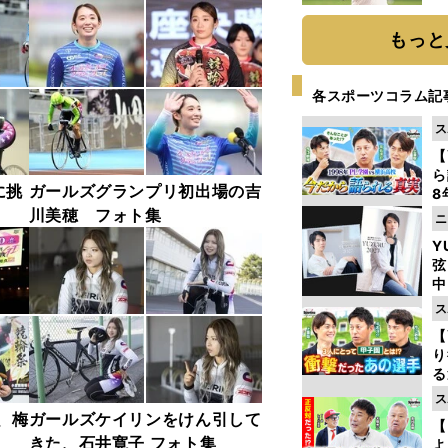
ト
く
もっと
各スポーツコラム記
ス
【
ら
に挑
ガールズグランプリ初出場の吉
8
最
川美穂 フォト集
ニ
き
Y
弦
中
ス
【
り
る
学
ス
け
、梅
ガールズケイリンをけん引して
【
きた、石井寛子 フォト集
よ