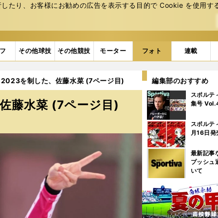
たり、お客様にお勧めの広告を表⽰する⽬的で Cookie を使⽤す
フ
その他球技
その他競技
モーター
フォト
連載
023を制した、佐藤水菜 (7ページ目)
編集部のおすすめ
スポルテ
藤水菜 (7ページ目)
集号 Vol
スポルテ
月16日発
最新記事
プッシュ
いて