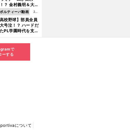
8.0
！？ 金村義明＆大塚
6更
二が語る歴代監督エ
ポルティーバ動画
202
新
ソード
高校野球】部員全員
6.0
大号泣！？ ハードだ
8.0
たPL学園時代を支え
6更
ものとは
新
agramで
ローする
Sportivaについて