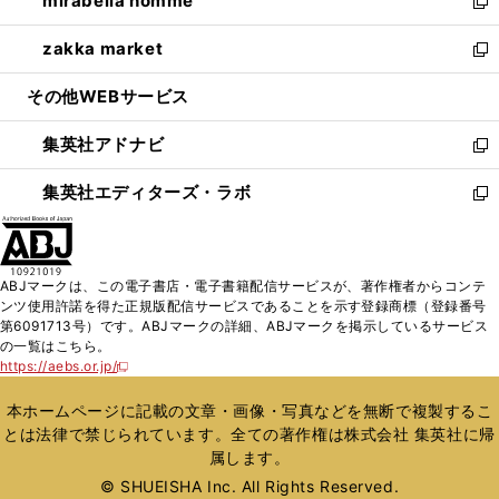
mirabella homme
く
で
ド
ィ
い
新
開
ウ
ン
ウ
し
zakka market
く
で
ド
ィ
い
新
開
ウ
ン
ウ
し
その他WEBサービス
く
で
ド
ィ
い
開
ウ
ン
ウ
集英社アドナビ
く
で
ド
ィ
新
開
ウ
ン
し
集英社エディターズ・ラボ
く
で
ド
い
新
開
ウ
ウ
し
く
で
ィ
い
開
ン
ウ
ABJマークは、この電子書店・電子書籍配信サービスが、著作権者からコンテ
く
ド
ィ
ンツ使用許諾を得た正規版配信サービスであることを示す登録商標（登録番号
ウ
ン
第6091713号）です。ABJマークの詳細、ABJマークを掲示しているサービス
で
ド
の一覧はこちら。
開
ウ
https://aebs.or.jp/
新
く
で
し
い
開
本ホームページに記載の文章・画像・写真などを無断で複製するこ
ウ
く
とは法律で禁じられています。全ての著作権は株式会社 集英社に帰
ィ
属します。
ン
ド
© SHUEISHA Inc. All Rights Reserved.
ウ