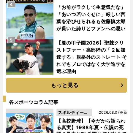
4
「お前がラクして生意気だな」
「あいつ若いくせに」厳しい言
葉を浴びせられるも佐藤慎太郎
が貫いた誇りとファンへの思い
5
【夏の甲子園2026】聖隷クリ
ストファー・高部陸の「２回加
速する」規格外のストレート そ
れでもプロではなく大学進学を
選ぶ理由
もっと見る
各スポーツコラム記事
スポルティーバ
2026.08.07更新
動画
【高校野球】【今だから語られ
る真実】1998年夏・伝説の死