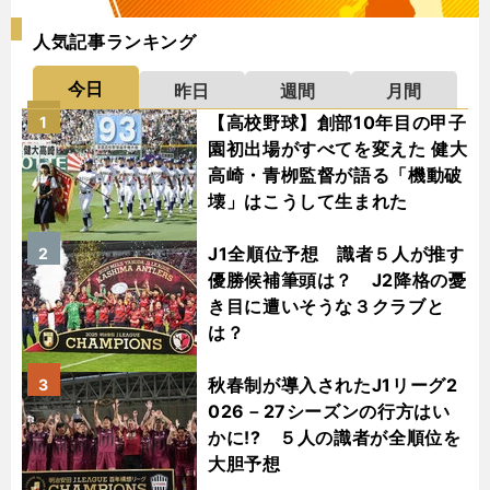
人気記事ランキング
今日
昨日
週間
月間
【高校野球】創部10年目の甲子
1
園初出場がすべてを変えた 健大
高崎・青栁監督が語る「機動破
壊」はこうして生まれた
J1全順位予想 識者５人が推す
2
優勝候補筆頭は？ J2降格の憂
き目に遭いそうな３クラブと
は？
秋春制が導入されたJ1リーグ2
3
026－27シーズンの行方はい
かに!? ５人の識者が全順位を
大胆予想