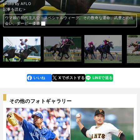
photo by AFLO
記事を読む＞
ウマ娘の初代主人公・スペシャルウィーク。その数奇な運命、武豊との出
ウマ娘でも快走の奇跡の名馬・トウカイテイオー。皇帝と帝王、父子の物
ウマ娘でもオグリキャップは食いしん坊。武豊と勝利した２つの名レース
ウマ娘で「復活」を叶えたサイレンススズカは、史上最強の逃げ馬だった
ウマ娘でも描かれるダイワスカーレットとウオッカのライバル関係。秋華
ウマ娘でも描かれるライバル関係。オグリキャップVSバンブーメモリー
前へ
「ウマ娘」再注目のゴールドシップ。語り継がれる唯一無二の走り
「ウマ娘」でもヒールのライスシャワー。最後はファンに愛された名馬
会い、ダービー優勝
語
賞や天皇賞・秋で見せた伝説の名勝負
などマイルCSで生まれた数々の名勝負
いいね
Xでポストする
LINEで送る
line
faceboo
x
k
その他のフォトギャラリー