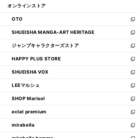
ン
ウ
オンラインストア
く
ド
ィ
ウ
ン
OTO
で
ド
新
開
ウ
し
SHUEISHA MANGA-ART HERITAGE
く
で
い
新
開
ウ
し
ジャンプキャラクターズストア
く
ィ
い
新
ン
ウ
し
HAPPY PLUS STORE
ド
ィ
い
新
ウ
ン
ウ
し
SHUEISHA VOX
で
ド
ィ
い
新
開
ウ
ン
ウ
し
LEEマルシェ
く
で
ド
ィ
い
新
開
ウ
ン
ウ
し
SHOP Marisol
く
で
ド
ィ
い
新
開
ウ
ン
ウ
し
eclat premium
く
で
ド
ィ
い
新
開
ウ
ン
ウ
し
mirabella
く
で
ド
ィ
い
新
開
ウ
ン
ウ
し