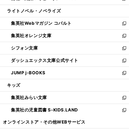
開
ウ
ン
ウ
し
ライトノベル・ノベライズ
く
で
ド
ィ
い
開
ウ
ン
ウ
集英社Webマガジン コバルト
く
で
ド
ィ
新
開
ウ
ン
し
集英社オレンジ文庫
く
で
ド
い
新
開
ウ
ウ
し
シフォン文庫
く
で
ィ
い
新
開
ン
ウ
し
ダッシュエックス文庫公式サイト
く
ド
ィ
い
新
ウ
ン
ウ
し
JUMP j-BOOKS
で
ド
ィ
い
新
開
ウ
ン
ウ
し
キッズ
く
で
ド
ィ
い
開
ウ
ン
ウ
集英社みらい文庫
く
で
ド
ィ
新
開
ウ
ン
し
集英社の児童図書 S-KIDS.LAND
く
で
ド
い
新
開
ウ
ウ
し
オンラインストア・
その他WEBサービス
く
で
ィ
い
開