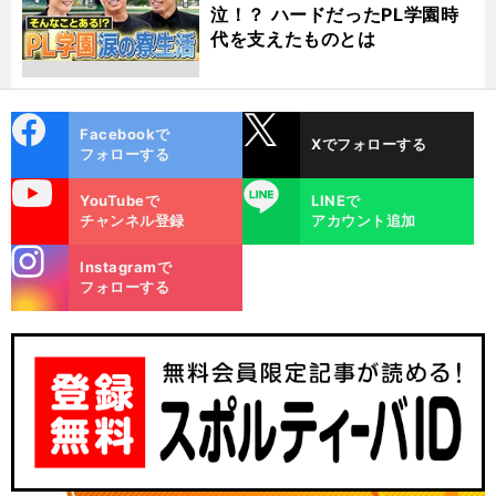
泣！？ ハードだったPL学園時
代を支えたものとは
cebo
X
Facebookで
Xでフォローする
ok
フォローする
uTube
LINE
YouTubeで
LINEで
チャンネル登録
アカウント追加
stagra
Instagramで
m
フォローする