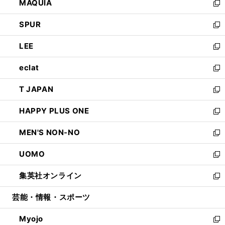
MAQUIA
ド
ィ
い
新
ウ
ン
ウ
し
SPUR
で
ド
ィ
い
新
開
ウ
ン
ウ
し
LEE
く
で
ド
ィ
い
新
開
ウ
ン
ウ
し
eclat
く
で
ド
ィ
い
新
開
ウ
ン
ウ
し
T JAPAN
く
で
ド
ィ
い
新
開
ウ
ン
ウ
し
HAPPY PLUS ONE
く
で
ド
ィ
い
新
開
ウ
ン
ウ
し
MEN'S NON-NO
く
で
ド
ィ
い
新
開
ウ
ン
ウ
し
UOMO
く
で
ド
ィ
い
新
開
ウ
ン
ウ
し
集英社オンライン
く
で
ド
ィ
い
新
開
ウ
ン
ウ
し
芸能・情報・スポーツ
く
で
ド
ィ
い
開
ウ
ン
ウ
Myojo
く
で
ド
ィ
新