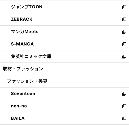
開
ウ
ン
ウ
し
ジャンプTOON
く
で
ド
ィ
い
新
開
ウ
ン
ウ
し
ZEBRACK
く
で
ド
ィ
い
新
開
ウ
ン
ウ
し
マンガMeets
く
で
ド
ィ
い
新
開
ウ
ン
ウ
し
S-MANGA
く
で
ド
ィ
い
新
開
ウ
ン
ウ
し
集英社コミック文庫
く
で
ド
ィ
い
新
開
ウ
ン
ウ
し
取材・ファッション
く
で
ド
ィ
い
開
ウ
ン
ウ
ファッション・美容
く
で
ド
ィ
開
ウ
ン
Seventeen
く
で
ド
新
開
ウ
し
non-no
く
で
い
新
開
ウ
し
BAILA
く
ィ
い
新
ン
ウ
し