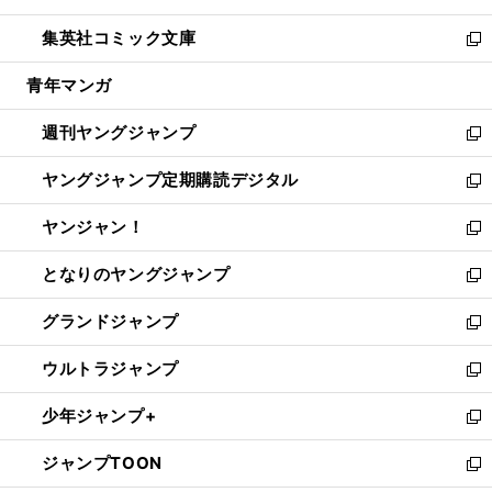
開
ウ
ン
ウ
し
集英社コミック文庫
く
で
ド
ィ
い
新
開
ウ
ン
ウ
し
青年マンガ
く
で
ド
ィ
い
開
ウ
ン
ウ
週刊ヤングジャンプ
く
で
ド
ィ
新
開
ウ
ン
し
ヤングジャンプ定期購読デジタル
く
で
ド
い
新
開
ウ
ウ
し
ヤンジャン！
く
で
ィ
い
新
開
ン
ウ
し
となりのヤングジャンプ
く
ド
ィ
い
新
ウ
ン
ウ
し
グランドジャンプ
で
ド
ィ
い
新
開
ウ
ン
ウ
し
ウルトラジャンプ
く
で
ド
ィ
い
新
開
ウ
ン
ウ
し
少年ジャンプ+
く
で
ド
ィ
い
新
開
ウ
ン
ウ
し
ジャンプTOON
く
で
ド
ィ
い
新
開
ウ
ン
ウ
し