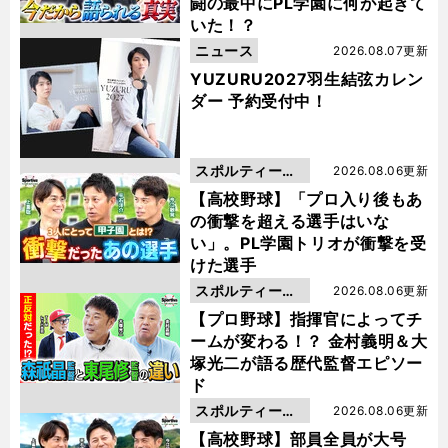
闘の最中にPL学園に何が起きて
いた！？
ニュース
2026.08.07更新
YUZURU2027羽生結弦カレン
ダー 予約受付中！
スポルティーバ
2026.08.06更新
動画
【高校野球】「プロ入り後もあ
の衝撃を超える選手はいな
い」。PL学園トリオが衝撃を受
けた選手
スポルティーバ
2026.08.06更新
動画
【プロ野球】指揮官によってチ
ームが変わる！？ 金村義明＆大
塚光二が語る歴代監督エピソー
ド
スポルティーバ
2026.08.06更新
動画
【高校野球】部員全員が大号