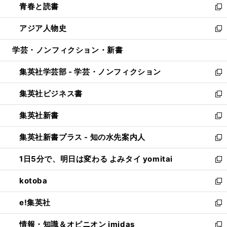
青春と読書
で
ド
ィ
い
新
開
ウ
ン
ウ
し
アジア人物史
く
で
ド
ィ
い
新
開
ウ
ン
ウ
し
学芸・ノンフィクション・新書
く
で
ド
ィ
い
開
ウ
ン
ウ
集英社学芸部 - 学芸・ノンフィクション
く
で
ド
ィ
新
開
ウ
ン
し
集英社ビジネス書
く
で
ド
い
新
開
ウ
ウ
し
集英社新書
く
で
ィ
い
新
開
ン
ウ
し
集英社新書プラス - 知の水先案内人
く
ド
ィ
い
新
ウ
ン
ウ
し
1日5分で、明日は変わる よみタイ yomitai
で
ド
ィ
い
新
開
ウ
ン
ウ
し
kotoba
く
で
ド
ィ
い
新
開
ウ
ン
ウ
し
e!集英社
く
で
ド
ィ
い
新
開
ウ
ン
ウ
し
情報・知識＆オピニオン imidas
く
で
ド
ィ
い
新