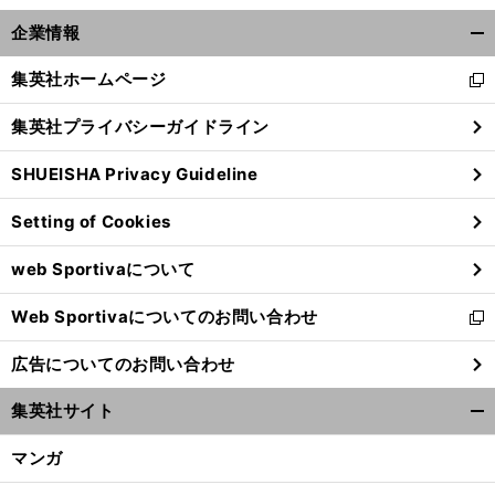
企業情報
開
く/
集英社ホームページ
新
閉
し
じ
集英社プライバシーガイドライン
い
る
ウ
SHUEISHA Privacy Guideline
ィ
ン
Setting of Cookies
ド
ウ
web Sportivaについて
で
開
Web Sportivaについてのお問い合わせ
く
新
し
広告についてのお問い合わせ
い
ウ
集英社サイト
ィ
開
ン
く/
マンガ
ド
閉
ウ
じ