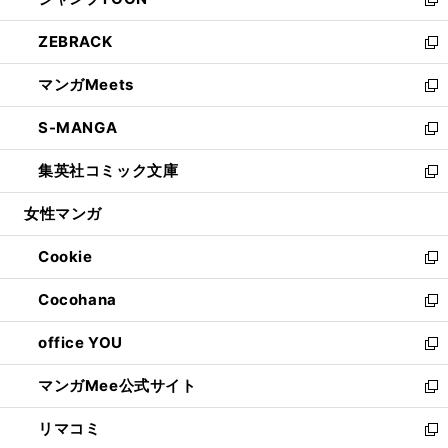
ド
ィ
い
新
開
ウ
ン
ウ
し
ZEBRACK
く
で
ド
ィ
い
新
開
ウ
ン
ウ
し
マンガMeets
く
で
ド
ィ
い
新
開
ウ
ン
ウ
し
S-MANGA
く
で
ド
ィ
い
新
開
ウ
ン
ウ
し
集英社コミック文庫
く
で
ド
ィ
い
新
開
ウ
ン
ウ
し
女性マンガ
く
で
ド
ィ
い
開
ウ
ン
ウ
Cookie
く
で
ド
ィ
新
開
ウ
ン
し
Cocohana
く
で
ド
い
新
開
ウ
ウ
し
office YOU
く
で
ィ
い
新
開
ン
ウ
し
マンガMee公式サイト
く
ド
ィ
い
新
ウ
ン
ウ
し
リマコミ
で
ド
ィ
い
新