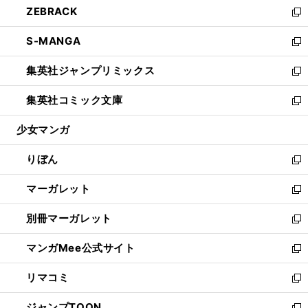
ZEBRACK
く
で
ド
ィ
い
新
開
ウ
ン
ウ
し
S-MANGA
く
で
ド
ィ
い
新
開
ウ
ン
ウ
し
集英社ジャンプリミックス
く
で
ド
ィ
い
新
開
ウ
ン
ウ
し
集英社コミック文庫
く
で
ド
ィ
い
新
開
ウ
ン
ウ
し
少女マンガ
く
で
ド
ィ
い
開
ウ
ン
ウ
りぼん
く
で
ド
ィ
新
開
ウ
ン
し
マーガレット
く
で
ド
い
新
開
ウ
ウ
し
別冊マーガレット
く
で
ィ
い
新
開
ン
ウ
し
マンガMee公式サイト
く
ド
ィ
い
新
ウ
ン
ウ
し
リマコミ
で
ド
ィ
い
新
開
ウ
ン
ウ
し
ジャンプTOON
く
で