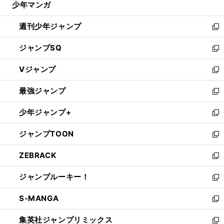
少年マンガ
で
る
開
週刊少年ジャンプ
く
新
し
ジャンプSQ
い
新
ウ
し
Vジャンプ
ィ
い
新
ン
ウ
し
最強ジャンプ
ド
ィ
い
新
ウ
ン
ウ
し
少年ジャンプ+
で
ド
ィ
い
新
開
ウ
ン
ウ
し
ジャンプTOON
く
で
ド
ィ
い
新
開
ウ
ン
ウ
し
ZEBRACK
く
で
ド
ィ
い
新
開
ウ
ン
ウ
し
ジャンプルーキー！
く
で
ド
ィ
い
新
開
ウ
ン
ウ
し
S-MANGA
く
で
ド
ィ
い
新
開
ウ
ン
ウ
し
集英社ジャンプリミックス
く
で
ド
ィ
い
新