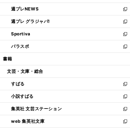
開
ウ
ン
し
週プレNEWS
く
で
ド
い
新
開
ウ
ウ
し
週プレ グラジャパ!
く
で
ィ
い
新
開
ン
ウ
し
Sportiva
く
ド
ィ
い
新
ウ
ン
ウ
し
パラスポ
で
ド
ィ
い
新
開
ウ
ン
ウ
し
書籍
く
で
ド
ィ
い
開
ウ
ン
ウ
文芸・文庫・総合
く
で
ド
ィ
開
ウ
ン
すばる
く
で
ド
新
開
ウ
し
小説すばる
く
で
い
新
開
ウ
し
集英社 文芸ステーション
く
ィ
い
新
ン
ウ
し
web 集英社文庫
ド
ィ
い
新
ウ
ン
ウ
し