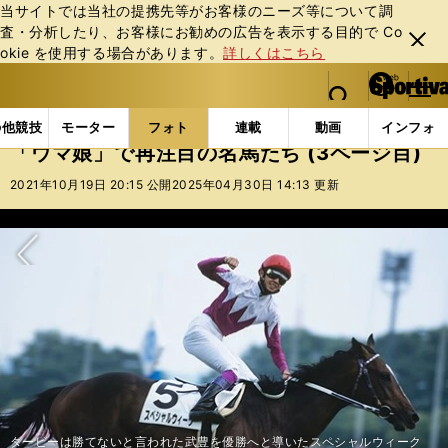
当サイトでは当社の提携先等がお客様のニーズ等について調
査・分析したり、お客様にお勧めの広告を表⽰する⽬的で Co
閉じ
okie を使⽤する場合があります。
詳しくはこちら
る
マイペ
web Sportiva (webスポルティーバ)
検索
メニュ
we
ー
フォトギャラリー
コラムフォト
「ウマ娘」で再注目
b
ジ
の他競技
モーター
フォト
連載
動画
インフォ
ス
「ウマ娘」で再注目の名馬たち (3ページ目)
ポ
ル
2021年10月19日 20:15 公開
2025年04月30日 14:13 更新
テ
ィ
ー
バ
次へ
ダービーは勝てないと言われた武豊を優勝へと導いたスペシャルウィーク