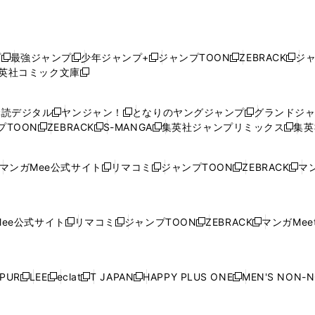
プ
最強ジャンプ
少年ジャンプ+
ジャンプTOON
ZEBRACK
ジ
新
新
新
新
新
英社コミック文庫
し
新
し
し
し
し
い
い
し
い
い
い
ウ
ウ
い
ウ
ウ
ウ
購読デジタル
ヤンジャン！
となりのヤングジャンプ
グランドジ
新
新
新
ィ
ィ
ウ
ィ
ィ
ィ
プTOON
ZEBRACK
S-MANGA
集英社ジャンプリミックス
集英
新
し
新
し
新
し
新
ン
ン
ィ
ン
ン
ン
し
い
し
い
し
い
し
ド
ド
ン
ド
ド
ド
い
ウ
い
ウ
い
ウ
い
ウ
ウ
ド
ウ
ウ
ウ
マンガMee公式サイト
リマコミ
ジャンプTOON
ZEBRACK
マン
新
新
新
新
ウ
ィ
ウ
ィ
ウ
ィ
ウ
で
で
ウ
で
で
で
し
し
し
し
し
ィ
ン
ィ
ン
ィ
ン
ィ
開
開
で
開
開
開
い
い
い
い
い
ン
ド
ン
ド
ン
ド
ン
く
く
開
く
く
く
ウ
ウ
ウ
ウ
ウ
ド
ウ
ド
ウ
ド
ウ
ド
ee公式サイト
リマコミ
ジャンプTOON
ZEBRACK
マンガMeet
く
新
新
新
新
ィ
ィ
ィ
ィ
ィ
ウ
で
ウ
で
ウ
で
ウ
し
し
し
し
ン
ン
ン
ン
ン
で
開
で
開
で
開
で
い
い
い
い
ド
ド
ド
ド
ド
開
く
開
く
開
く
開
ウ
ウ
ウ
ウ
ウ
ウ
ウ
ウ
ウ
PUR
LEE
eclat
T JAPAN
HAPPY PLUS ONE
MEN'S NON-
く
く
く
く
新
新
新
新
新
ィ
ィ
ィ
ィ
で
で
で
で
で
し
し
し
し
し
ン
ン
ン
ン
開
開
開
開
開
い
い
い
い
い
ド
ド
ド
ド