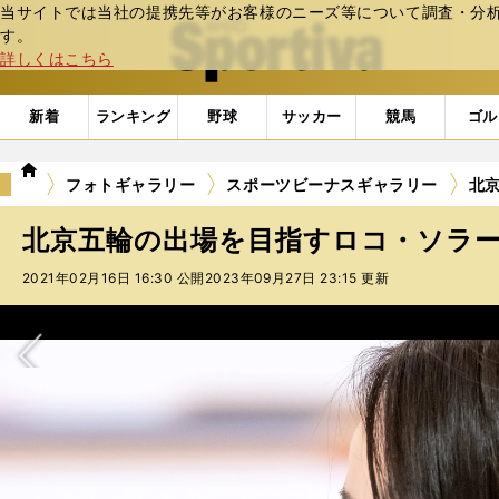
当サイトでは当社の提携先等がお客様のニーズ等について調査・分析し
web Sportiva (webスポルティーバ)
す。
詳しくはこちら
新着
ランキング
野球
サッカー
競馬
ゴル
we
フォトギャラリー
スポーツビーナスギャラリー
北京
b
ス
北京五輪の出場を目指すロコ・ソラーレ
ポ
ル
2021年02月16日 16:30 公開
2023年09月27日 23:15 更新
テ
ィ
ー
バ
次へ