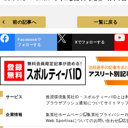
コ フォトギャラリー
前の記事へ
一覧に戻る
ebo
X
YouTube
Facebookで
Xでフォローする
ok
フォローする
サービス
推奨環境
集英社ID・スポルティーバIDとは
ブラウザプッシュ通知について
サイトマッ
企業情報
集英社ホームページ
集英社プライバシー
新
Web Sportivaについてのお問い合わせ
広
し
新
い
し