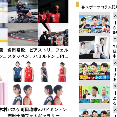
各スポーツコラム記
ス
【
ら
8
最
ニ
き
Y
龍
角田裕毅、ピアストリ、フェル
弦
ンフ
スタッペン、ハミルトン...F1
中
リー
2025年前半戦ベストショット
ス
ャラ
集【撮影／熱田護＆桜井淳雄】
【
り
る
学
ス
け
【
よ
る
光
木村
バスケ町田瑠唯×バドミントン
ス
ピ
志田千陽フォトギャラリー
【