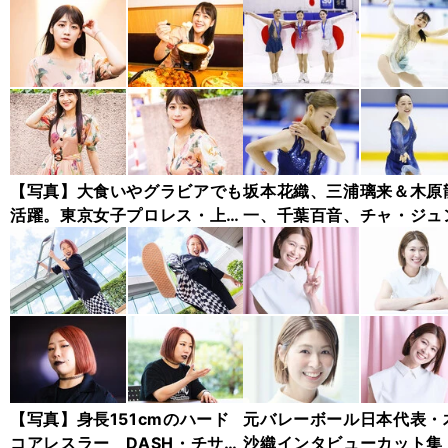
【写真】大食いやグラビアでも
坂本花織、三浦璃来＆木原
活躍。東京女子プロレス・上原
一、千葉百音、チャ・ジュ
わかな フォトギャラリー
ァン...チャレンジャー・シ
ズ木下グループ杯フォトギ
リー
【写真】身長151cmのハード
元バレーボール日本代表・
コアレスラー DASH・チサ
沙織インタビューカット集