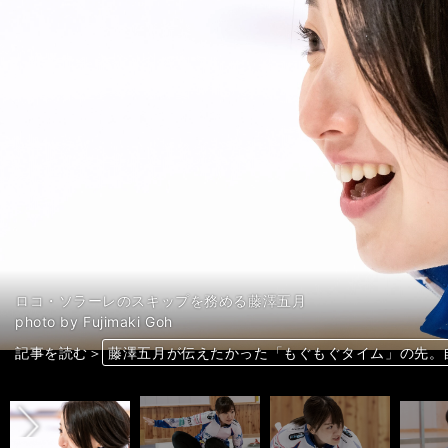
ロコ・ソラーレのスキップを務める藤澤五月
photo by Fujimaki Goh
前へ
記事を読む＞
五輪メダリスト・藤澤五月の今。ゴルフやカメラを始
「楽しみを見出せなければやめちゃえ」吉田夕梨花
鈴木夕湖が目指す「やらかさない私」。ロコ・ソラ
ロコ・ソラーレ吉田知那美が抱く将来の夢「シニア
五輪メダリスト・藤澤五月の今。ゴルフやカメラを始
藤澤五月が伝えたかった「もぐもぐタイム」の先。
ロコ・ソラーレ吉田知那美が抱く将来の夢「シニア
鈴木夕湖が目指す「やらかさない私」。ロコ・ソラ
吉田夕梨花の好きなタイプはスラムダンク水戸洋平
「楽しみを見出せなければやめちゃえ」吉田夕梨花
ロコ・ソラーレ鈴木夕湖「結婚への焦りは消えた。
吉田知那美「ロコ・ソラーレには私の居場所がある
藤澤五月が伝えたかった「もぐもぐタイム」の先。
吉田知那美「ロコ・ソラーレには私の居場所がある