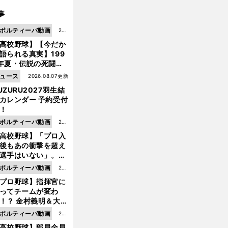
事
ポルティーバ動画
202
高校野球】【今だか
6.0
語られる真実】199
8.0
年夏・伝説の死闘の
7更
中にPL学園に何が起
ュース
2026.08.07更新
新
ていた！？
UZURU2027羽生結
カレンダー 予約受付
！
ポルティーバ動画
202
高校野球】「プロ入
6.0
後もあの衝撃を超え
8.0
選手はいない」。PL
6更
園トリオが衝撃を受
ポルティーバ動画
202
新
た選手
プロ野球】指揮官に
6.0
ってチームが変わ
8.0
！？ 金村義明＆大塚
6更
二が語る歴代監督エ
ポルティーバ動画
202
新
ソード
高校野球】部員全員
6.0