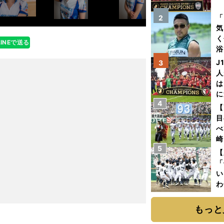
を
「
2
気
く
LINEで送る
浴
太
J
3
ァ
人
は
に
4
と
【
目
べ
崎
5
「
【
て
「
い
わ
だ
もっと