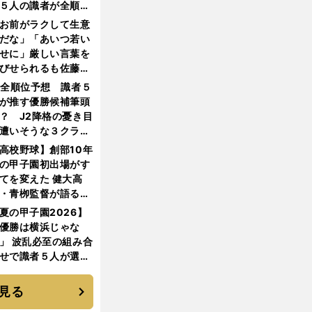
５人の識者が全順位
大胆予想
お前がラクして生意
だな」「あいつ若い
せに」厳しい言葉を
びせられるも佐藤慎
郎が貫いた誇りとフ
1全順位予想 識者５
ンへの思い
が推す優勝候補筆頭
？ J2降格の憂き目
遭いそうな３クラブ
は？
高校野球】創部10年
の甲子園初出場がす
てを変えた 健大高
・青栁監督が語る
機動破壊」はこうし
夏の甲子園2026】
生まれた
優勝は横浜じゃな
」 波乱必至の組み合
せで識者５人が選ん
優勝校はここだ！
見る