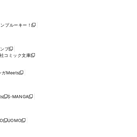
ャンプルーキー！
新
し
い
ウ
ャンプ
新
ィ
社コミック文庫
し
新
ン
い
し
ド
ウ
い
ウ
ガMeets
新
ィ
ウ
で
し
ン
ィ
開
い
ド
ン
く
ウ
ウ
ド
s
S-MANGA
新
新
ィ
で
ウ
し
し
ン
開
で
い
い
ド
く
開
ウ
ウ
ウ
NO
UOMO
く
新
新
ィ
ィ
で
し
し
ン
ン
開
い
い
ド
ド