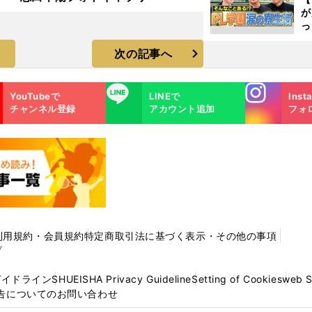
が
っ
た
次の記事へ
Instagra
LINE
YouTubeで
LINEで
Inst
m
チャンネル登録
アカウント追加
フォ
利用規約・会員規約
特定商取引法に基づく表示・その他の事項
プ
ガイドライン
SHUEISHA Privacy Guideline
Setting of Cookies
web 
告についてのお問い合わせ