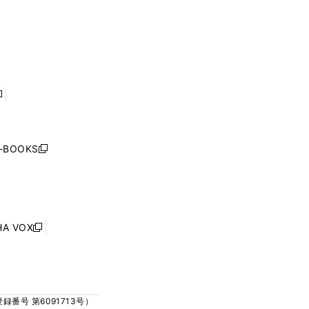
く
ウ
ウ
ウ
ウ
ィ
ィ
で
で
ン
ン
開
開
ド
ド
く
く
ウ
ウ
で
で
開
開
く
く
し
い
ウ
j-BOOKS
新
ィ
し
ン
い
ド
ウ
ウ
ィ
で
ン
HA VOX
開
新
ド
く
し
ウ
い
で
ウ
開
ィ
く
号 第6091713号）
ン