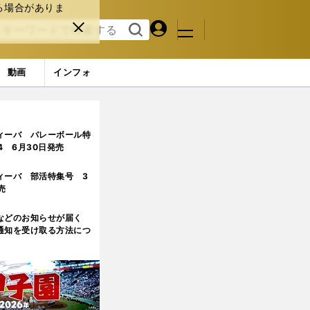
る場合がありま
マイペ
閉じ
検索
メニュ
ー
る
す
ジ
る
動画
インフォ
ィーバ バレーボール特
.4 6月30日発売
ィーバ 部活特集号 3
売
などのお知らせが届く
通知を受け取る方法につ