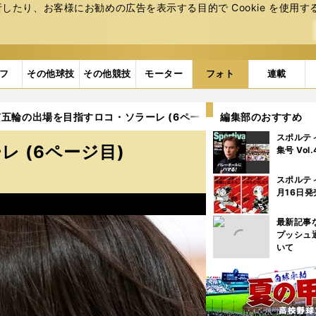
たり、お客様にお勧めの広告を表⽰する⽬的で Cookie を使⽤す
フ
その他球技
その他競技
モーター
フォト
連載
五輪の出場を目指すロコ・ソラーレ (6ページ目)
編集部のおすすめ
スポルテ
 (6ページ目)
集号 Vol
スポルテ
月16日発
最新記事
プッシュ
いて