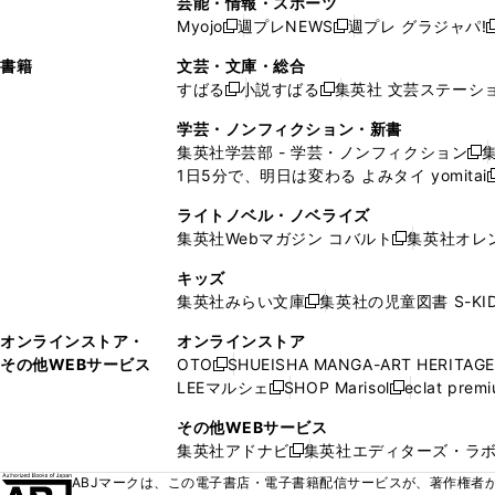
芸能・情報・スポーツ
く
開
く
開
ウ
い
ウ
ウ
ウ
ウ
ド
ウ
ウ
Myojo
週プレNEWS
週プレ グラジャパ!
く
く
新
新
新
ィ
ウ
ィ
ィ
ィ
で
ウ
で
で
し
し
ン
ィ
ン
ン
ン
書籍
文芸・文庫・総合
開
で
開
開
い
い
ド
ン
ド
ド
ド
すばる
小説すばる
集英社 文芸ステーシ
く
開
く
く
新
新
ウ
ウ
ウ
ド
ウ
ウ
ウ
く
し
し
ィ
ィ
学芸・ノンフィクション・新書
で
ウ
で
で
で
い
い
ン
ン
集英社学芸部 - 学芸・ノンフィクション
開
で
開
開
開
新
ウ
ウ
ド
ド
1日5分で、明日は変わる よみタイ yomitai
く
開
く
く
く
し
新
ィ
ィ
ウ
ウ
く
い
ン
ン
ライトノベル・ノベライズ
で
で
ウ
ド
ド
集英社Webマガジン コバルト
集英社オレ
開
開
新
ィ
ウ
ウ
く
く
し
ン
キッズ
で
で
い
ド
集英社みらい文庫
集英社の児童図書 S-KID
開
開
新
ウ
ウ
く
く
し
ィ
オンラインストア・
オンラインストア
で
い
ン
その他WEBサービス
OTO
SHUEISHA MANGA-ART HERITAGE
開
新
ウ
ド
LEEマルシェ
SHOP Marisol
eclat prem
く
し
新
新
ィ
ウ
い
し
し
ン
その他WEBサービス
で
ウ
い
い
ド
集英社アドナビ
集英社エディターズ・ラ
開
新
ィ
ウ
ウ
ウ
く
し
ABJマークは、この電子書店・電子書籍配信サービスが、著作権者か
ン
ィ
ィ
で