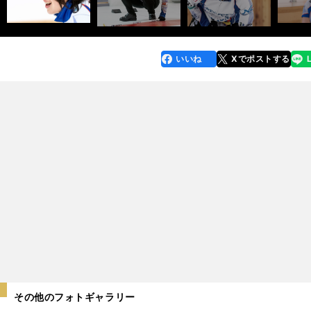
いいね
Xでポストする
line
faceboo
x
k
その他のフォトギャラリー