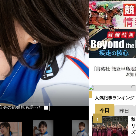
人気記事ランキング
め今年は無茶願望あり!?
が語るカーリング人生
ーレが勝つために必要なこと
でも世界一を目指す」
め今年は無茶願望あり!?
自身の結婚観も語った
でも世界一を目指す」
ーレが勝つために必要なこと
「見守る感じがカッコいい」
が語るカーリング人生
今はカーリングだけ」
な、と感じている」
自身の結婚観も語った
な、と感じている」
今日
昨日
秋
1
リ
ズ