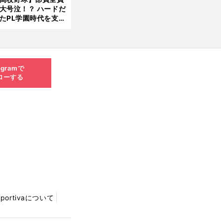
大号泣！？ ハードだ
8.0
たPL学園時代を支え
6更
ものとは
新
agramで
ローする
Sportivaについて