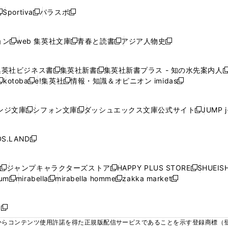
く
く
く
く
く
ウ
ウ
ウ
ウ
ウ
ウ
ウ
ウ
ウ
Sportiva
パラスポ
新
新
ィ
ィ
ィ
ィ
ィ
で
で
で
で
し
し
し
ン
ン
ン
ン
ン
開
開
開
開
い
い
い
ド
ド
ド
ド
ド
ョン
web 集英社文庫
青春と読書
アジア人物史
く
く
く
く
新
新
新
新
ウ
ウ
ウ
ウ
ウ
ウ
ウ
ウ
し
し
し
し
ィ
ィ
ィ
で
で
で
で
で
い
い
い
い
ン
ン
ン
集英社ビジネス書
集英社新書
集英社新書プラス - 知の水先案内人
開
開
開
開
開
新
新
新
ウ
ウ
ウ
ウ
ド
ド
ド
kotoba
e!集英社
情報・知識＆オピニオン imidas
く
く
く
く
く
新
し
新
し
新
ィ
ィ
ィ
ィ
ウ
ウ
ウ
し
し
い
し
い
し
ン
ン
ン
ン
で
で
で
い
い
ウ
い
ウ
い
ド
ド
ド
ド
ンジ文庫
シフォン文庫
ダッシュエックス文庫公式サイト
JUMP 
開
開
開
新
新
新
ウ
ウ
ィ
ウ
ィ
ウ
ウ
ウ
ウ
ウ
く
く
く
し
し
し
ィ
ィ
ン
ィ
ン
ィ
で
で
で
で
い
い
い
ン
ン
ド
ン
ド
ン
S.LAND
開
開
開
開
新
ウ
ウ
ウ
ド
ド
ウ
ド
ウ
ド
く
く
く
く
し
ィ
ィ
ィ
ウ
ウ
で
ウ
で
ウ
い
ン
ン
ン
ジャンプキャラクターズストア
HAPPY PLUS STORE
SHUEIS
で
で
開
で
開
で
新
新
新
ウ
ド
ド
ド
ium
mirabella
mirabella homme
zakka market
開
開
く
開
く
開
し
新
新
新
し
新
し
ィ
ウ
ウ
ウ
く
く
く
く
い
し
し
い
し
し
い
ン
で
で
で
ウ
い
い
ウ
い
い
ウ
ド
ボ
開
開
開
新
ィ
ウ
ウ
ィ
ウ
ウ
ィ
ウ
く
く
く
し
らコンテンツ使用許諾を得た正規版配信サービスであることを示す登録商標（登録番
ン
ィ
ィ
ン
ィ
ィ
ン
で