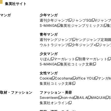
集英社サイト
ウ
い
ィ
ウ
マンガ
少年マンガ
ン
ィ
週刊少年ジャンプ
ジャンプSQ
Vジャン
ド
ン
新
新
S-MANGA
集英社ジャンプリミックス
集
ウ
ド
新
し
し
新
で
ウ
し
い
い
し
青年マンガ
開
で
い
ウ
ウ
い
週刊ヤングジャンプ
ヤングジャンプ定期
新
く
開
ウ
ィ
ィ
ウ
ウルトラジャンプ
少年ジャンプ+
ジャン
新
し
新
く
ィ
ン
ン
ィ
し
い
し
ン
ド
ド
ン
少女マンガ
い
ウ
い
ド
ウ
ウ
ド
りぼん
マーガレット
別冊マーガレット
新
新
新
ウ
ィ
ウ
ウ
で
で
ウ
S-MANGA
集英社コミック文庫
し
新
し
新
ィ
ン
ィ
で
開
開
で
い
し
い
し
ン
ド
ン
女性マンガ
開
く
く
開
ウ
い
ウ
い
ド
ウ
ド
Cookie
Cocohana
office YOU
マンガM
く
く
新
新
新
ィ
ウ
ィ
ウ
ウ
で
ウ
集英社コミック文庫
し
新
し
し
ン
ィ
ン
ィ
で
開
で
い
し
い
い
ド
ン
ド
ン
取材・ファッション
ファッション・美容
開
く
開
ウ
い
ウ
ウ
ウ
ド
ウ
ド
Seventeen
non-no
BAILA
MAQUIA
S
く
く
新
新
新
新
ィ
ウ
ィ
ィ
で
ウ
で
ウ
集英社オンライン
し
新
し
し
し
ン
ィ
ン
ン
開
で
開
で
い
し
い
い
い
ド
ン
ド
ド