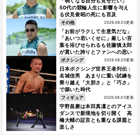
「弱くなる自分も見せたい」
50代の競輪人生に影響を与え
る伏見俊昭の死にも言及
その他
2026.08.05更新
「お前がラクして生意気だな」
「あいつ若いくせに」厳しい言
葉を浴びせられるも佐藤慎太郎
が貫いた誇りとファンへの思い
ボクシング
2026.08.05更新
日本ボクシング世界王者列伝：
名城信男 あまりに重い試練を
乗り越え「大胆さ」と「巧さ」
で築いた時代
フィギュア
2026.08.03更新
宇野昌磨は本田真凜とのアイス
ダンスで新境地を切り開く 高
橋大輔の証言とも重なる課題と
楽しさ