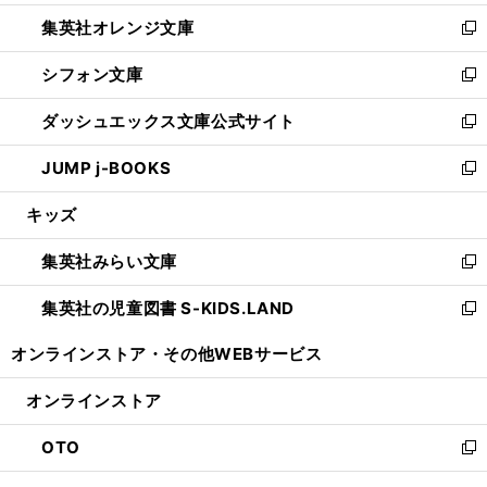
開
ウ
ン
し
集英社オレンジ文庫
く
で
ド
い
新
開
ウ
ウ
し
シフォン文庫
く
で
ィ
い
新
開
ン
ウ
し
ダッシュエックス文庫公式サイト
く
ド
ィ
い
新
ウ
ン
ウ
し
JUMP j-BOOKS
で
ド
ィ
い
新
開
ウ
ン
ウ
し
キッズ
く
で
ド
ィ
い
開
ウ
ン
ウ
集英社みらい文庫
く
で
ド
ィ
新
開
ウ
ン
し
集英社の児童図書 S-KIDS.LAND
く
で
ド
い
新
開
ウ
ウ
し
オンラインストア・
その他WEBサービス
く
で
ィ
い
開
ン
ウ
オンラインストア
く
ド
ィ
ウ
ン
OTO
で
ド
新
開
ウ
し