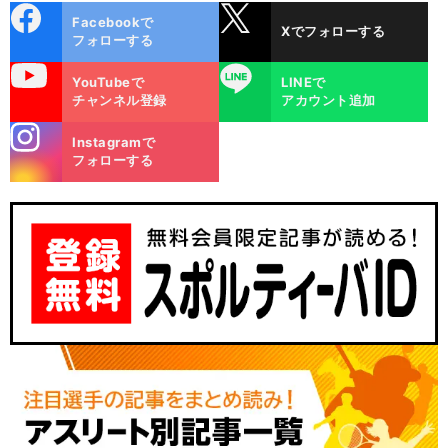
cebo
X
Facebookで
Xでフォローする
ok
フォローする
uTube
LINE
YouTubeで
LINEで
チャンネル登録
アカウント追加
stagra
Instagramで
m
フォローする
・
爆
」
５
】
前
へ
2026