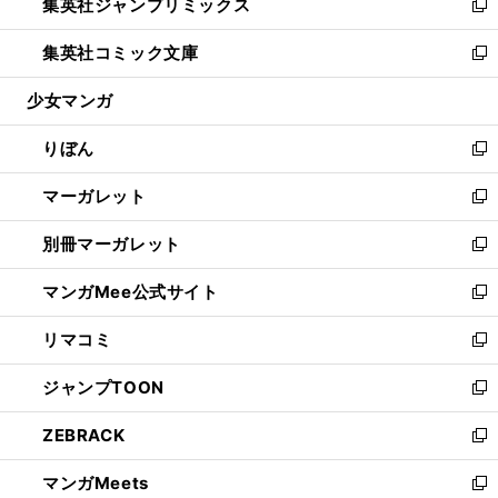
集英社ジャンプリミックス
く
で
ド
ィ
い
新
開
ウ
ン
ウ
し
集英社コミック文庫
く
で
ド
ィ
い
新
開
ウ
ン
ウ
し
少女マンガ
く
で
ド
ィ
い
開
ウ
ン
ウ
りぼん
く
で
ド
ィ
新
開
ウ
ン
し
マーガレット
く
で
ド
い
新
開
ウ
ウ
し
別冊マーガレット
く
で
ィ
い
新
開
ン
ウ
し
マンガMee公式サイト
く
ド
ィ
い
新
ウ
ン
ウ
し
リマコミ
で
ド
ィ
い
新
開
ウ
ン
ウ
し
ジャンプTOON
く
で
ド
ィ
い
新
開
ウ
ン
ウ
し
ZEBRACK
く
で
ド
ィ
い
新
開
ウ
ン
ウ
し
マンガMeets
く
で
ド
ィ
い
新