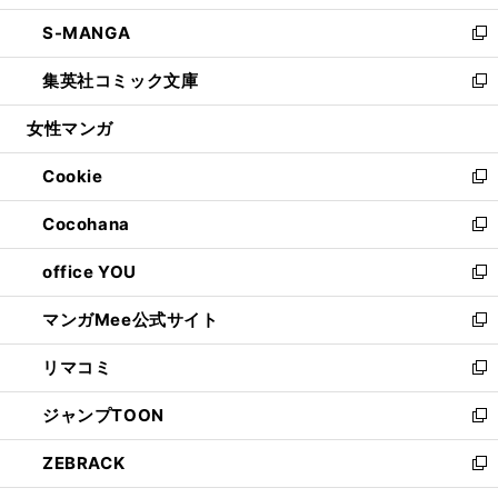
開
ウ
ン
ウ
し
S-MANGA
く
で
ド
ィ
い
新
開
ウ
ン
ウ
し
集英社コミック文庫
く
で
ド
ィ
い
新
開
ウ
ン
ウ
し
女性マンガ
く
で
ド
ィ
い
開
ウ
ン
ウ
Cookie
く
で
ド
ィ
新
開
ウ
ン
し
Cocohana
く
で
ド
い
新
開
ウ
ウ
し
office YOU
く
で
ィ
い
新
開
ン
ウ
し
マンガMee公式サイト
く
ド
ィ
い
新
ウ
ン
ウ
し
リマコミ
で
ド
ィ
い
新
開
ウ
ン
ウ
し
ジャンプTOON
く
で
ド
ィ
い
新
開
ウ
ン
ウ
し
ZEBRACK
く
で
ド
ィ
い
新
開
ウ
ン
ウ
し