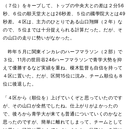
（７位）をキープして、トップの中央大との差は２分
56
秒、６位の順天堂大とは
26
秒差、５位の國學院大とは
49
秒差。４区は、主力のひとりである山口翔輝（２年）な
ので、５位までは十分捉えられる計算だった。だが、そ
の山口の走りに勢いがなかった。
昨年５月に関東インカレのハーフマラソン（２部）で
３位、
11
月の世田谷
246
ハーフマラソンで青学大勢を抑
えて優勝するなど実績を重ね、榎木監督も自信を持って
４区に置いた。だが、区間
15
位に沈み、チーム順位も８
位に後退した。
「４区から（順位を）上げていくぞと思っていたのです
が、その山口が全然でしたね。仕上がりがよかったの
で、後ろから青学大が来ても普通についていくのかなと
思ったのですが、簡単に離れてしまって、チームとして