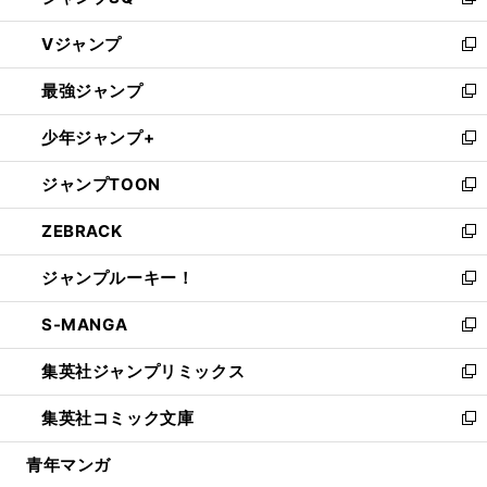
い
新
ウ
し
Vジャンプ
ィ
い
新
ン
ウ
し
最強ジャンプ
ド
ィ
い
新
ウ
ン
ウ
し
少年ジャンプ+
で
ド
ィ
い
新
開
ウ
ン
ウ
し
ジャンプTOON
く
で
ド
ィ
い
新
開
ウ
ン
ウ
し
ZEBRACK
く
で
ド
ィ
い
新
開
ウ
ン
ウ
し
ジャンプルーキー！
く
で
ド
ィ
い
新
開
ウ
ン
ウ
し
S-MANGA
く
で
ド
ィ
い
新
開
ウ
ン
ウ
し
集英社ジャンプリミックス
く
で
ド
ィ
い
新
開
ウ
ン
ウ
し
集英社コミック文庫
く
で
ド
ィ
い
新
開
ウ
ン
ウ
し
青年マンガ
く
で
ド
ィ
い