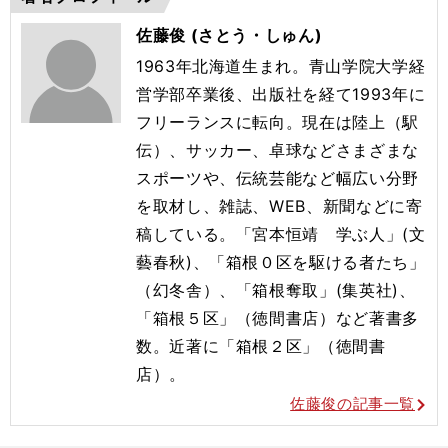
佐藤俊 (さとう・しゅん)
1963年北海道生まれ。青山学院大学経
営学部卒業後、出版社を経て1993年に
フリーランスに転向。現在は陸上（駅
伝）、サッカー、卓球などさまざまな
スポーツや、伝統芸能など幅広い分野
を取材し、雑誌、WEB、新聞などに寄
稿している。「宮本恒靖 学ぶ人」(文
藝春秋)、「箱根０区を駆ける者たち」
（幻冬舎）、「箱根奪取」(集英社)、
「箱根５区」（徳間書店）など著書多
数。近著に「箱根２区」（徳間書
店）。
佐藤俊の記事一覧