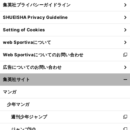
じ
集英社プライバシーガイドライン
い
る
ウ
SHUEISHA Privacy Guideline
ィ
ン
Setting of Cookies
ド
ウ
web Sportivaについて
で
開
Web Sportivaについてのお問い合わせ
く
新
し
広告についてのお問い合わせ
い
ウ
集英社サイト
ィ
開
ン
く/
マンガ
ド
閉
ウ
じ
少年マンガ
で
る
開
週刊少年ジャンプ
く
新
し
ジャンプSQ