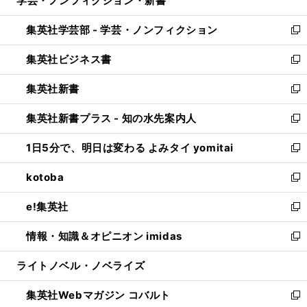
学芸・ノンフィクション・新書
で
ド
ィ
い
開
ウ
ン
ウ
集英社学芸部 - 学芸・ノンフィクション
く
で
ド
ィ
新
開
ウ
ン
し
集英社ビジネス書
く
で
ド
い
新
開
ウ
ウ
し
集英社新書
く
で
ィ
い
新
開
ン
ウ
し
集英社新書プラス - 知の水先案内人
く
ド
ィ
い
新
ウ
ン
ウ
し
1日5分で、明日は変わる よみタイ yomitai
で
ド
ィ
い
新
開
ウ
ン
ウ
し
kotoba
く
で
ド
ィ
い
新
開
ウ
ン
ウ
し
e!集英社
く
で
ド
ィ
い
新
開
ウ
ン
ウ
し
情報・知識＆オピニオン imidas
く
で
ド
ィ
い
新
開
ウ
ン
ウ
し
ライトノベル・ノベライズ
く
で
ド
ィ
い
開
ウ
ン
ウ
集英社Webマガジン コバルト
く
で
ド
ィ
新