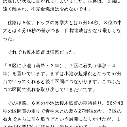
は厳しい状況に置かれてしまいました。往路は、５強に
遠く離され、不完全燃焼は否めないです」
往路は８位。トップの青学大とは５分
54
秒、３位の中
大とは４分
18
秒の差がつき、目標達成はかなり厳しくな
った。
それでも榎木監督は強気だった。
「６区に小池（莉希・３年）、７区に石丸（惇那・４
年）を置いています。まずは小池が起爆剤となって
57
分
台でいってくれると後半区間につながります。このふた
つの区間で流れを取り戻していきたいです」
その復路、６区の小池は榎木監督の期待通り、
56
分
48
秒の区間賞の走りで青学大との差を
27
秒詰めた。７区の
石丸でさらに前を追うぞという展開になりかけたが、ま
さかの区間
17
位に終わり、流れを止めてしまった。