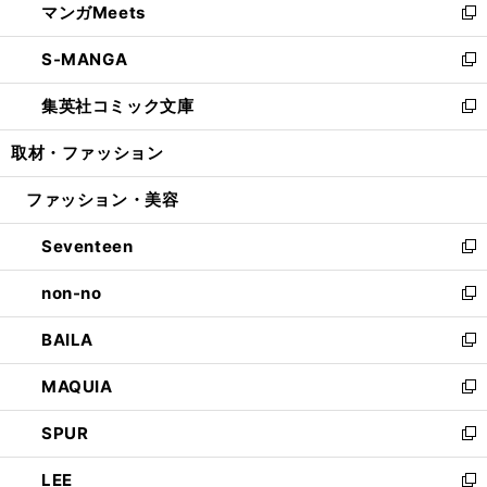
マンガMeets
く
で
ド
ィ
い
新
開
ウ
ン
ウ
し
S-MANGA
く
で
ド
ィ
い
新
開
ウ
ン
ウ
し
集英社コミック文庫
く
で
ド
ィ
い
新
開
ウ
ン
ウ
し
取材・ファッション
く
で
ド
ィ
い
開
ウ
ン
ウ
ファッション・美容
く
で
ド
ィ
開
ウ
ン
Seventeen
く
で
ド
新
開
ウ
し
non-no
く
で
い
新
開
ウ
し
BAILA
く
ィ
い
新
ン
ウ
し
MAQUIA
ド
ィ
い
新
ウ
ン
ウ
し
SPUR
で
ド
ィ
い
新
開
ウ
ン
ウ
し
LEE
く
で
ド
ィ
い
新