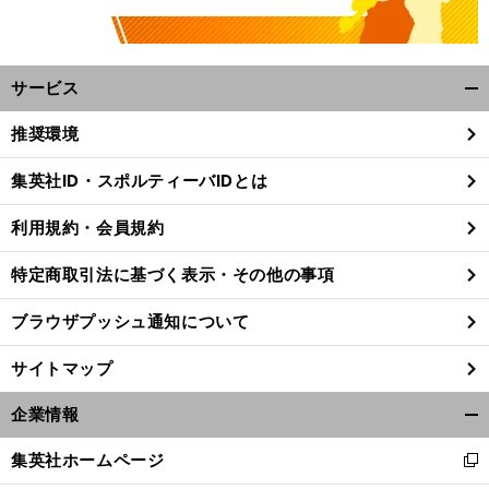
サービス
開
く/
推奨環境
閉
じ
集英社ID・スポルティーバIDとは
る
利用規約・会員規約
特定商取引法に基づく表示・その他の事項
ブラウザプッシュ通知について
サイトマップ
企業情報
開
く/
集英社ホームページ
新
閉
し