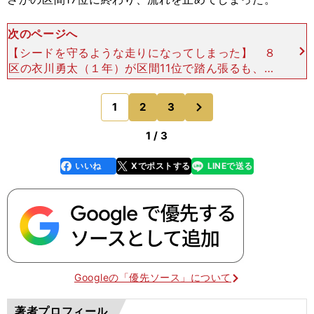
次のページへ
【シードを守るような走りになってしまった】 ８
区の衣川勇太（１年）が区間11位で踏ん張るも、９
区の榎木凜太朗（２年）が区間18位、アンカーの
齊藤大空（３年）が区間17位に沈み、８位から順位
次
1
2
3
のページへ
を押し上げ
1 / 3
いいね
Xでポストする
LINEで送る
line
faceboo
x
k
Googleの「優先ソース」について
著者プロフィール