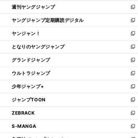
開
ウ
ン
ウ
週刊ヤングジャンプ
く
で
ド
ィ
新
開
ウ
ン
し
ヤングジャンプ定期購読デジタル
く
で
ド
い
新
開
ウ
ウ
し
ヤンジャン！
く
で
ィ
い
新
開
ン
ウ
し
となりのヤングジャンプ
く
ド
ィ
い
新
ウ
ン
ウ
し
グランドジャンプ
で
ド
ィ
い
新
開
ウ
ン
ウ
し
ウルトラジャンプ
く
で
ド
ィ
い
新
開
ウ
ン
ウ
し
少年ジャンプ+
く
で
ド
ィ
い
新
開
ウ
ン
ウ
し
ジャンプTOON
く
で
ド
ィ
い
新
開
ウ
ン
ウ
し
ZEBRACK
く
で
ド
ィ
い
新
開
ウ
ン
ウ
し
S-MANGA
く
で
ド
ィ
い
新
開
ウ
ン
ウ
し