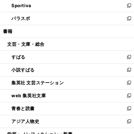
し
Sportiva
く
ド
ィ
い
新
ウ
ン
ウ
し
パラスポ
で
ド
ィ
い
新
開
ウ
ン
ウ
し
書籍
く
で
ド
ィ
い
開
ウ
ン
ウ
文芸・文庫・総合
く
で
ド
ィ
開
ウ
ン
すばる
く
で
ド
新
開
ウ
し
小説すばる
く
で
い
新
開
ウ
し
集英社 文芸ステーション
く
ィ
い
新
ン
ウ
し
web 集英社文庫
ド
ィ
い
新
ウ
ン
ウ
し
青春と読書
で
ド
ィ
い
新
開
ウ
ン
ウ
し
アジア人物史
く
で
ド
ィ
い
新
開
ウ
ン
ウ
し
く