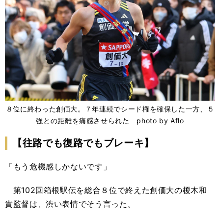
８位に終わった創価大。７年連続でシード権を確保した一方、５
強との距離を痛感させられた photo by Aflo
【往路でも復路でもブレーキ】
「もう危機感しかないです」
第
102
回箱根駅伝を総合８位で終えた創価大の榎木和
貴監督は、渋い表情でそう言った。