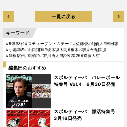
一覧に戻る
キーワード
#5強
#8位
#スティーブン・ムチーニ
#佐藤俊
#創価大
#吉田響
#小池莉希
#山口翔輝
#榎木凜太朗
#榎木和貴
#石丸惇那
#箱根駅伝
#織橋巧
#衣川勇太
#駅伝2026
#齊藤大空
編集部のおすすめ
スポルティーバ バレーボール
特集号 Vol.4 6月30日発売
スポルティーバ 部活特集号
3月16日発売