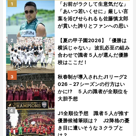
「お前がラクして生意気だな」
1
「あいつ若いくせに」厳しい言
葉を浴びせられるも佐藤慎太郎
が貫いた誇りとファンへの思い
【夏の甲子園2026】「優勝は
2
横浜じゃない」 波乱必至の組み
合わせで識者５人が選んだ優勝
校はここだ！
秋春制が導入されたJ1リーグ2
3
026－27シーズンの行方はい
かに!? ５人の識者が全順位を
大胆予想
4
J1全順位予想 識者５人が推す
優勝候補筆頭は？ J2降格の憂
き目に遭いそうな３クラブと
は？