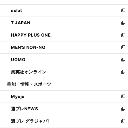
開
ウ
ン
ウ
し
eclat
く
で
ド
ィ
い
新
開
ウ
ン
ウ
し
T JAPAN
く
で
ド
ィ
い
新
開
ウ
ン
ウ
し
HAPPY PLUS ONE
く
で
ド
ィ
い
新
開
ウ
ン
ウ
し
MEN'S NON-NO
く
で
ド
ィ
い
新
開
ウ
ン
ウ
し
UOMO
く
で
ド
ィ
い
新
開
ウ
ン
ウ
し
集英社オンライン
く
で
ド
ィ
い
新
開
ウ
ン
ウ
し
芸能・情報・スポーツ
く
で
ド
ィ
い
開
ウ
ン
ウ
Myojo
く
で
ド
ィ
新
開
ウ
ン
し
週プレNEWS
く
で
ド
い
新
開
ウ
ウ
し
週プレ グラジャパ!
く
で
ィ
い
新
開
ン
ウ