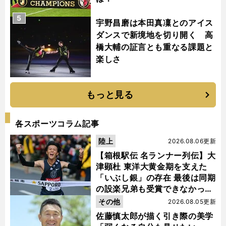
5
宇野昌磨は本田真凜とのアイス
ダンスで新境地を切り開く 高
橋大輔の証言とも重なる課題と
楽しさ
もっと見る
各スポーツコラム記事
陸上
2026.08.06更新
【箱根駅伝 名ランナー列伝】大
津顕杜 東洋大黄金期を支えた
「いぶし銀」の存在 最後は同期
の設楽兄弟も受賞できなかった
金栗杯に輝く
その他
2026.08.05更新
佐藤慎太郎が描く引き際の美学