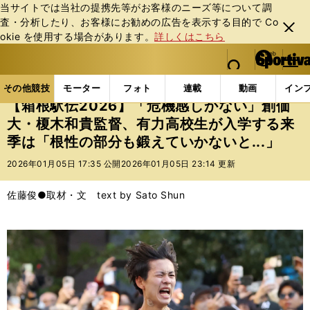
当サイトでは当社の提携先等がお客様のニーズ等について調
査・分析したり、お客様にお勧めの広告を表⽰する⽬的で Co
閉じ
okie を使⽤する場合があります。
詳しくはこちら
る
マイペ
web Sportiva (webスポルティーバ)
検索
メニュ
we
ー
その他競技の記事一覧
陸上
【箱根駅伝2026】「
b
ジ
その他競技
モーター
フォト
連載
動画
イン
ス
【箱根駅伝2026】「危機感しかない」創価
ポ
大・榎木和貴監督、有力高校生が入学する来
ル
季は「根性の部分も鍛えていかないと...」
テ
ィ
2026年01月05日 17:35 公開
2026年01月05日 23:14 更新
ー
バ
佐藤俊●取材・文 text by Sato Shun