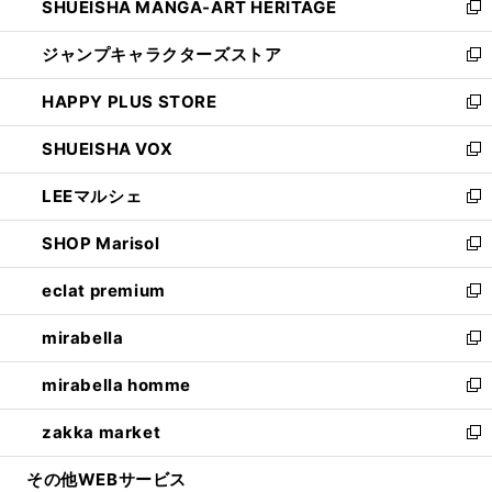
SHUEISHA MANGA-ART HERITAGE
く
で
い
新
開
ウ
し
ジャンプキャラクターズストア
く
ィ
い
新
ン
ウ
し
HAPPY PLUS STORE
ド
ィ
い
新
ウ
ン
ウ
し
SHUEISHA VOX
で
ド
ィ
い
新
開
ウ
ン
ウ
し
LEEマルシェ
く
で
ド
ィ
い
新
開
ウ
ン
ウ
し
SHOP Marisol
く
で
ド
ィ
い
新
開
ウ
ン
ウ
し
eclat premium
く
で
ド
ィ
い
新
開
ウ
ン
ウ
し
mirabella
く
で
ド
ィ
い
新
開
ウ
ン
ウ
し
mirabella homme
く
で
ド
ィ
い
新
開
ウ
ン
ウ
し
zakka market
く
で
ド
ィ
い
新
開
ウ
ン
ウ
し
その他WEBサービス
く
で
ド
ィ
い