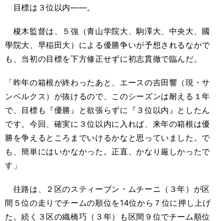
目標は３位以内――。
榎木監督は、５強（青山学院大、駒澤大、中央大、國
學院大、早稲田大）による優勝争いが予想されるなかで
も、当初の目標を下方修正せずに初志貫徹で臨んだ。
「昨年の箱根が終わったあと、エースの吉田響（現・サ
ンベルクス）が抜けるので、このシーズンは耐える１年
で、目標も『優勝』と欲張らずに『３位以内』としたん
です。今回、確実に３位以内に入れば、来年の箱根は優
勝を争えるところまでいけるかなと思っていました。で
も、簡単にはいかなかった。正直、かなり厳しかったで
す」
往路は、２区のスティーブン・ムチーニ（３年）が区
間５位の走りでチームの順位を
14
位から７位に押し上げ
た。続く３区の織橋巧（３年）も区間９位でチーム順位