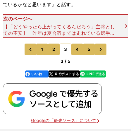
ているかなと思います」と話す。
次のページへ
【「どうやったら上がってくるんだろう」主将とし
ての不安】 昨年は夏合宿までは走れている選手が
少なく、「本当に三冠を目指せるのか」と不安にな
ったところから、秋に調子を上げてきて三冠を達
次
1
2
3
4
5
のページへ
のページへ
成。今年のチーム
前
3 / 5
いいね
Xでポストする
LINEで送る
line
faceboo
x
k
Googleの「優先ソース」について