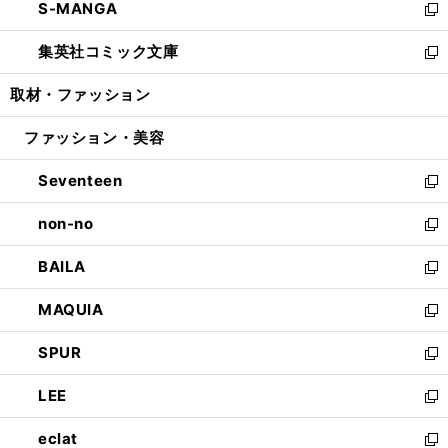
S-MANGA
く
で
ド
ィ
い
新
開
ウ
ン
ウ
し
集英社コミック文庫
く
で
ド
ィ
い
新
開
ウ
ン
ウ
し
取材・ファッション
く
で
ド
ィ
い
開
ウ
ン
ウ
ファッション・美容
く
で
ド
ィ
開
ウ
ン
Seventeen
く
で
ド
新
開
ウ
し
non-no
く
で
い
新
開
ウ
し
BAILA
く
ィ
い
新
ン
ウ
し
MAQUIA
ド
ィ
い
新
ウ
ン
ウ
し
SPUR
で
ド
ィ
い
新
開
ウ
ン
ウ
し
LEE
く
で
ド
ィ
い
新
開
ウ
ン
ウ
し
eclat
く
で
ド
ィ
い
新