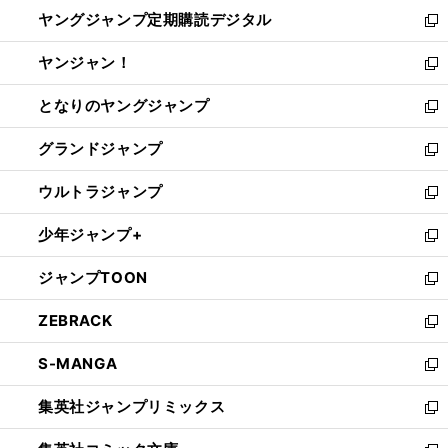
ン
し
ヤングジャンプ定期購読デジタル
く
で
ド
い
新
開
ウ
ウ
し
ヤンジャン！
く
で
ィ
い
新
開
ン
ウ
し
となりのヤングジャンプ
く
ド
ィ
い
新
ウ
ン
ウ
し
グランドジャンプ
で
ド
ィ
い
新
開
ウ
ン
ウ
し
ウルトラジャンプ
く
で
ド
ィ
い
新
開
ウ
ン
ウ
し
少年ジャンプ+
く
で
ド
ィ
い
新
開
ウ
ン
ウ
し
ジャンプTOON
く
で
ド
ィ
い
新
開
ウ
ン
ウ
し
ZEBRACK
く
で
ド
ィ
い
新
開
ウ
ン
ウ
し
S-MANGA
く
で
ド
ィ
い
新
開
ウ
ン
ウ
し
集英社ジャンプリミックス
く
で
ド
ィ
い
新
開
ウ
ン
ウ
し