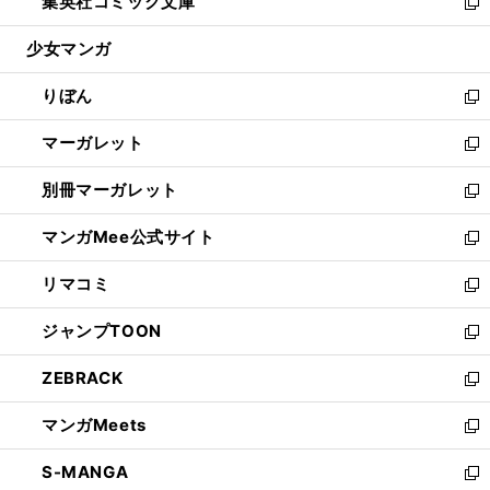
集英社コミック文庫
く
で
ド
ィ
い
新
開
ウ
ン
ウ
し
少女マンガ
く
で
ド
ィ
い
開
ウ
ン
ウ
りぼん
く
で
ド
ィ
新
開
ウ
ン
し
マーガレット
く
で
ド
い
新
開
ウ
ウ
し
別冊マーガレット
く
で
ィ
い
新
開
ン
ウ
し
マンガMee公式サイト
く
ド
ィ
い
新
ウ
ン
ウ
し
リマコミ
で
ド
ィ
い
新
開
ウ
ン
ウ
し
ジャンプTOON
く
で
ド
ィ
い
新
開
ウ
ン
ウ
し
ZEBRACK
く
で
ド
ィ
い
新
開
ウ
ン
ウ
し
マンガMeets
く
で
ド
ィ
い
新
開
ウ
ン
ウ
し
S-MANGA
く
で
ド
ィ
い
新