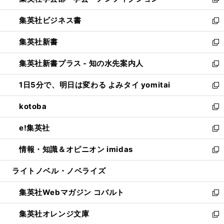
ィ
新
開
ウ
ン
し
集英社ビジネス書
く
で
ド
い
新
開
ウ
ウ
し
集英社新書
く
で
ィ
い
新
開
ン
ウ
し
集英社新書プラス - 知の水先案内人
く
ド
ィ
い
新
ウ
ン
ウ
し
1日5分で、明日は変わる よみタイ yomitai
で
ド
ィ
い
新
開
ウ
ン
ウ
し
kotoba
く
で
ド
ィ
い
新
開
ウ
ン
ウ
し
e!集英社
く
で
ド
ィ
い
新
開
ウ
ン
ウ
し
情報・知識＆オピニオン imidas
く
で
ド
ィ
い
新
開
ウ
ン
ウ
し
ライトノベル・ノベライズ
く
で
ド
ィ
い
開
ウ
ン
ウ
集英社Webマガジン コバルト
く
で
ド
ィ
新
開
ウ
ン
し
集英社オレンジ文庫
く
で
ド
い
新