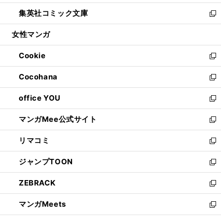
開
ウ
ン
ウ
し
集英社コミック文庫
く
で
ド
ィ
い
新
開
ウ
ン
ウ
し
女性マンガ
く
で
ド
ィ
い
開
ウ
ン
ウ
Cookie
く
で
ド
ィ
新
開
ウ
ン
し
Cocohana
く
で
ド
い
新
開
ウ
ウ
し
office YOU
く
で
ィ
い
新
開
ン
ウ
し
マンガMee公式サイト
く
ド
ィ
い
新
ウ
ン
ウ
し
リマコミ
で
ド
ィ
い
新
開
ウ
ン
ウ
し
ジャンプTOON
く
で
ド
ィ
い
新
開
ウ
ン
ウ
し
ZEBRACK
く
で
ド
ィ
い
新
開
ウ
ン
ウ
し
マンガMeets
く
で
ド
ィ
い
新
開
ウ
ン
ウ
し