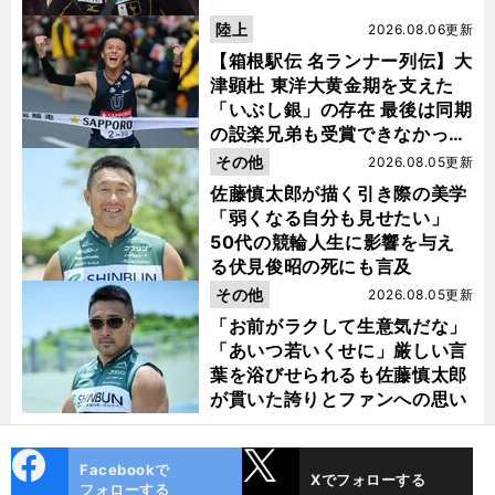
陸上
2026.08.06更新
【箱根駅伝 名ランナー列伝】大
津顕杜 東洋大黄金期を支えた
「いぶし銀」の存在 最後は同期
の設楽兄弟も受賞できなかった
金栗杯に輝く
その他
2026.08.05更新
佐藤慎太郎が描く引き際の美学
「弱くなる自分も見せたい」
50代の競輪人生に影響を与え
る伏見俊昭の死にも言及
その他
2026.08.05更新
「お前がラクして生意気だな」
「あいつ若いくせに」厳しい言
葉を浴びせられるも佐藤慎太郎
が貫いた誇りとファンへの思い
cebo
X
Facebookで
Xでフォローする
ok
フォローする