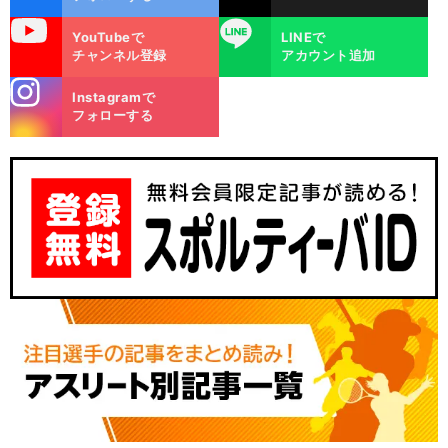
uTube
LINE
YouTubeで
LINEで
チャンネル登録
アカウント追加
stagra
Instagramで
m
フォローする