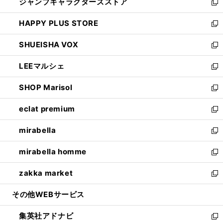
ジャンプキャラクターズストア
く
ィ
い
新
ン
ウ
し
HAPPY PLUS STORE
ド
ィ
い
新
ウ
ン
ウ
し
SHUEISHA VOX
で
ド
ィ
い
新
開
ウ
ン
ウ
し
LEEマルシェ
く
で
ド
ィ
い
新
開
ウ
ン
ウ
し
SHOP Marisol
く
で
ド
ィ
い
新
開
ウ
ン
ウ
し
eclat premium
く
で
ド
ィ
い
新
開
ウ
ン
ウ
し
mirabella
く
で
ド
ィ
い
新
開
ウ
ン
ウ
し
mirabella homme
く
で
ド
ィ
い
新
開
ウ
ン
ウ
し
zakka market
く
で
ド
ィ
い
新
開
ウ
ン
ウ
し
その他WEBサービス
く
で
ド
ィ
い
開
ウ
ン
ウ
集英社アドナビ
く
で
ド
ィ
新