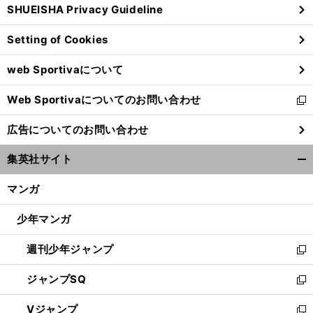
SHUEISHA Privacy Guideline
ィ
ン
Setting of Cookies
ド
ウ
web Sportivaについて
で
開
Web Sportivaについてのお問い合わせ
く
新
し
広告についてのお問い合わせ
い
ウ
集英社サイト
ィ
開
ン
く/
マンガ
ド
閉
ウ
じ
少年マンガ
で
る
開
週刊少年ジャンプ
く
新
し
ジャンプSQ
い
新
ウ
し
Vジャンプ
ィ
い
新