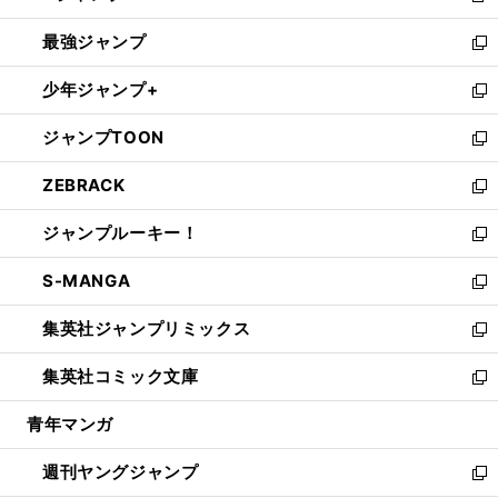
ン
ウ
し
最強ジャンプ
ド
ィ
い
新
ウ
ン
ウ
し
少年ジャンプ+
で
ド
ィ
い
新
開
ウ
ン
ウ
し
ジャンプTOON
く
で
ド
ィ
い
新
開
ウ
ン
ウ
し
ZEBRACK
く
で
ド
ィ
い
新
開
ウ
ン
ウ
し
ジャンプルーキー！
く
で
ド
ィ
い
新
開
ウ
ン
ウ
し
S-MANGA
く
で
ド
ィ
い
新
開
ウ
ン
ウ
し
集英社ジャンプリミックス
く
で
ド
ィ
い
新
開
ウ
ン
ウ
し
集英社コミック文庫
く
で
ド
ィ
い
新
開
ウ
ン
ウ
し
青年マンガ
く
で
ド
ィ
い
開
ウ
ン
ウ
週刊ヤングジャンプ
く
で
ド
ィ
新
開
ウ