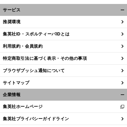
サービス
開
く/
推奨環境
閉
じ
集英社ID・スポルティーバIDとは
る
利用規約・会員規約
特定商取引法に基づく表示・その他の事項
ブラウザプッシュ通知について
サイトマップ
企業情報
開
く/
集英社ホームページ
新
閉
前
へ
し
じ
集英社プライバシーガイドライン
い
る
ウ