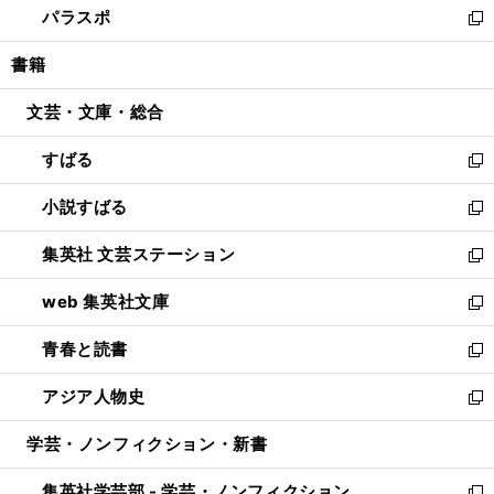
パラスポ
で
ド
ィ
い
新
開
ウ
ン
ウ
し
書籍
く
で
ド
ィ
い
開
ウ
ン
ウ
文芸・文庫・総合
く
で
ド
ィ
開
ウ
ン
すばる
く
で
ド
新
開
ウ
し
小説すばる
く
で
い
新
開
ウ
し
集英社 文芸ステーション
く
ィ
い
新
ン
ウ
し
web 集英社文庫
ド
ィ
い
新
ウ
ン
ウ
し
青春と読書
で
ド
ィ
い
新
開
ウ
ン
ウ
し
アジア人物史
く
で
ド
ィ
い
新
開
ウ
ン
ウ
し
学芸・ノンフィクション・新書
く
で
ド
ィ
い
開
ウ
ン
ウ
集英社学芸部 - 学芸・ノンフィクション
く
で
ド