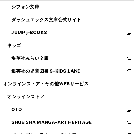
開
ウ
ウ
し
シフォン文庫
く
で
ィ
い
新
開
ン
ウ
し
ダッシュエックス文庫公式サイト
く
ド
ィ
い
新
ウ
ン
ウ
し
JUMP j-BOOKS
で
ド
ィ
い
新
開
ウ
ン
ウ
し
キッズ
く
で
ド
ィ
い
開
ウ
ン
ウ
集英社みらい文庫
く
で
ド
ィ
新
開
ウ
ン
し
集英社の児童図書 S-KIDS.LAND
く
で
ド
い
新
開
ウ
ウ
し
オンラインストア・
その他WEBサービス
く
で
ィ
い
開
ン
ウ
オンラインストア
く
ド
ィ
ウ
ン
OTO
で
ド
新
開
ウ
し
SHUEISHA MANGA-ART HERITAGE
く
で
い
新
開
ウ
し