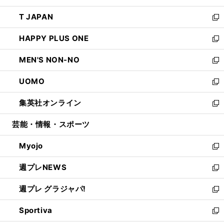
開
ウ
ン
ウ
し
T JAPAN
く
で
ド
ィ
い
新
開
ウ
ン
ウ
し
HAPPY PLUS ONE
く
で
ド
ィ
い
新
開
ウ
ン
ウ
し
MEN'S NON-NO
く
で
ド
ィ
い
新
開
ウ
ン
ウ
し
UOMO
く
で
ド
ィ
い
新
開
ウ
ン
ウ
し
集英社オンライン
く
で
ド
ィ
い
新
開
ウ
ン
ウ
し
芸能・情報・スポーツ
く
で
ド
ィ
い
開
ウ
ン
ウ
Myojo
く
で
ド
ィ
新
開
ウ
ン
し
週プレNEWS
く
で
ド
い
新
開
ウ
ウ
し
週プレ グラジャパ!
く
で
ィ
い
新
開
ン
ウ
し
Sportiva
く
ド
ィ
い
新
ウ
ン
ウ
し