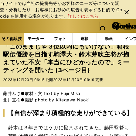
当サイトでは当社の提携先等がお客様のニーズ等について調
査・分析したり、お客様にお勧めの広告を表⽰する⽬的で Co
閉じ
okie を使⽤する場合があります。
詳しくはこちら
る
マイペ
web Sportiva (webスポルティーバ)
検索
メニュ
we
ー
その他競技の記事一覧
陸上
「このままじゃ３位以
b
ジ
その他競技
モーター
フォト
連載
動画
イン
ス
「このままじゃ３位以内にもいけない」箱根
ポ
駅伝優勝を目指す駒澤大・鈴木芽吹主将が抱
ル
えていた不安「本当にひどかったので」ミー
テ
ィ
ティングを開いた (3ページ目)
ー
2023年12月20日 06:15 公開
2023年12月20日 09:19 更新
バ
藤井みさ●取材・文 text by Fujii Misa
北川直樹●撮影 photo by Kitagawa Naoki
【自信が深まり積極的な走りができている】
鈴木は３年まではケガに悩まされてきた。藤田監督も