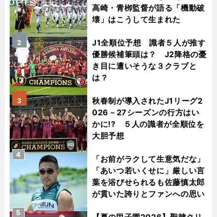
高崎・青栁監督が語る「機動破
壊」はこうして生まれた
J1全順位予想 識者５人が推す
2
優勝候補筆頭は？ J2降格の憂
き目に遭いそうな３クラブと
は？
秋春制が導入されたJ1リーグ2
3
026－27シーズンの行方はい
かに!? ５人の識者が全順位を
大胆予想
4
「お前がラクして生意気だな」
「あいつ若いくせに」厳しい言
葉を浴びせられるも佐藤慎太郎
が貫いた誇りとファンへの思い
5
【夏の甲子園2026】聖隷クリ