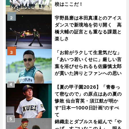
校はここだ！
宇野昌磨は本田真凜とのアイス
2
ダンスで新境地を切り開く 高
橋大輔の証言とも重なる課題と
楽しさ
「お前がラクして生意気だな」
3
「あいつ若いくせに」厳しい言
葉を浴びせられるも佐藤慎太郎
が貫いた誇りとファンへの思い
4
【夏の甲子園2026】「青春っ
て密なので」の原点はあの夏の
惨敗 仙台育英・須江航が明か
す"日本一1000日計画"のすべ
て
5
錦織圭とダブルスを組んで「や
っぱ、すごいなこの人」 明る