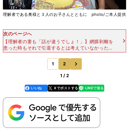
理解者である奥様と３人のお子さんとともに photo/ご本人提供
次のページへ
【理解者の妻も「話が違うでしょ！」】網膜剥離を
患った時もそれで引退するとは考えていなかったと
いう photo by Shogo Murakami 2025年4月3
日、笑顔の絶えない家族に囲まれるなか
次
1
2
のページへ
1 / 2
いいね
Xでポストする
LINEで送る
line
faceboo
x
k