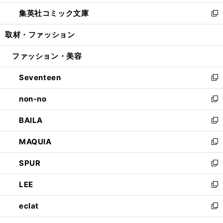
開
ウ
ン
ウ
し
集英社コミック文庫
く
で
ド
ィ
い
新
開
ウ
ン
ウ
し
取材・ファッション
く
で
ド
ィ
い
開
ウ
ン
ウ
ファッション・美容
く
で
ド
ィ
開
ウ
ン
Seventeen
く
で
ド
新
開
ウ
し
non-no
く
で
い
新
開
ウ
し
BAILA
く
ィ
い
新
ン
ウ
し
MAQUIA
ド
ィ
い
新
ウ
ン
ウ
し
SPUR
で
ド
ィ
い
新
開
ウ
ン
ウ
し
LEE
く
で
ド
ィ
い
新
開
ウ
ン
ウ
し
eclat
く
で
ド
ィ
い
新
開
ウ
ン
ウ
し