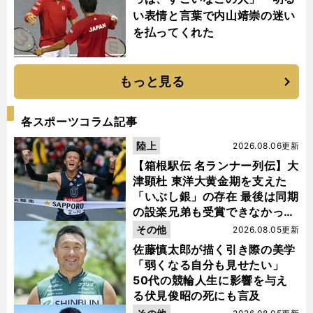
い表情と言葉で内山靖崇の迷い
を払ってくれた
もっと見る
各スポーツコラム記事
陸上
2026.08.06更新
【箱根駅伝 名ランナー列伝】大
津顕杜 東洋大黄金期を支えた
「いぶし銀」の存在 最後は同期
の設楽兄弟も受賞できなかった
金栗杯に輝く
その他
2026.08.05更新
佐藤慎太郎が描く引き際の美学
「弱くなる自分も見せたい」
50代の競輪人生に影響を与え
る伏見俊昭の死にも言及