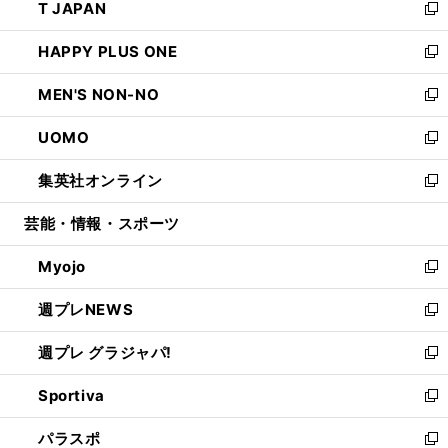
T JAPAN
く
で
ド
ィ
い
新
開
ウ
ン
ウ
し
HAPPY PLUS ONE
く
で
ド
ィ
い
新
開
ウ
ン
ウ
し
MEN'S NON-NO
く
で
ド
ィ
い
新
開
ウ
ン
ウ
し
UOMO
く
で
ド
ィ
い
新
開
ウ
ン
ウ
し
集英社オンライン
く
で
ド
ィ
い
新
開
ウ
ン
ウ
し
芸能・情報・スポーツ
く
で
ド
ィ
い
開
ウ
ン
ウ
Myojo
く
で
ド
ィ
新
開
ウ
ン
し
週プレNEWS
く
で
ド
い
新
開
ウ
ウ
し
週プレ グラジャパ!
く
で
ィ
い
新
開
ン
ウ
し
Sportiva
く
ド
ィ
い
新
ウ
ン
ウ
し
パラスポ
で
ド
ィ
い
新