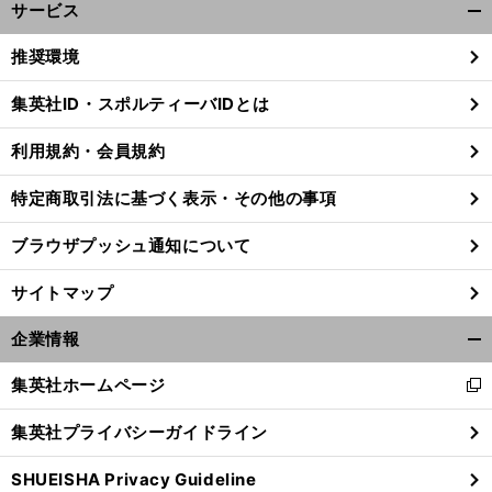
サービス
開
く/
推奨環境
閉
じ
集英社ID・スポルティーバIDとは
る
利用規約・会員規約
特定商取引法に基づく表示・その他の事項
ブラウザプッシュ通知について
サイトマップ
企業情報
開
く/
集英社ホームページ
新
閉
し
じ
集英社プライバシーガイドライン
い
る
ウ
SHUEISHA Privacy Guideline
ィ