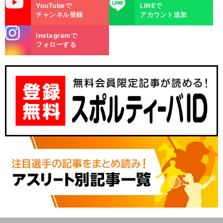
uTube
LINE
YouTubeで
LINEで
チャンネル登録
アカウント追加
stagra
Instagramで
m
フォローする