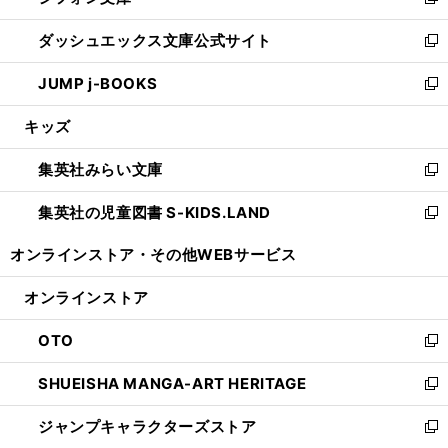
い
新
開
ン
ウ
し
ダッシュエックス文庫公式サイト
く
ド
ィ
い
新
ウ
ン
ウ
し
JUMP j-BOOKS
で
ド
ィ
い
新
開
ウ
ン
ウ
し
キッズ
く
で
ド
ィ
い
開
ウ
ン
ウ
集英社みらい文庫
く
で
ド
ィ
新
開
ウ
ン
し
集英社の児童図書 S-KIDS.LAND
く
で
ド
い
新
開
ウ
ウ
し
オンラインストア・
その他WEBサービス
く
で
ィ
い
開
ン
ウ
オンラインストア
く
ド
ィ
ウ
ン
OTO
で
ド
新
開
ウ
し
SHUEISHA MANGA-ART HERITAGE
く
で
い
新
開
ウ
し
ジャンプキャラクターズストア
く
ィ
い
新