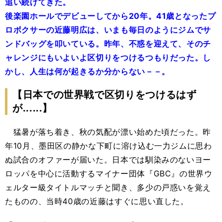
追い続けてきた。
後楽園ホールでデビューしてから20年。41歳となったプ
ロボクサーの近藤明広は、いまも毎日のようにジムでサ
ンドバッグを叩いている。昨年、不惑を迎えて、そのチ
ャレンジにもいよいよ区切りをつけるつもりだった。し
かし、人生は何が起きるか分からない－－。
【日本での世界戦で区切りをつけるはず
が......】
猛暑が落ち着き、秋の気配が漂い始めた頃だった。昨
年10月、墨田区の静かな下町に溶け込む一力ジムに思わ
ぬ試合のオファーが届いた。日本では馴染みのないヨー
ロッパを中心に活動するマイナー団体『GBC』の世界ウ
ェルター級タイトルマッチと聞き、多少の戸惑いを覚え
たものの、当時40歳の近藤はすぐに思い直した。