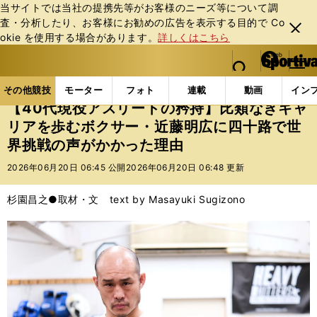
当サイトでは当社の提携先等がお客様のニーズ等について調
査・分析したり、お客様にお勧めの広告を表⽰する⽬的で Co
閉じ
okie を使⽤する場合があります。
詳しくはこちら
る
マイペ
web Sportiva (webスポルティーバ)
検索
メニュ
we
ー
その他競技の記事一覧
格闘技
ボクシング
【4
b
ジ
その他競技
モーター
フォト
連載
動画
イン
ス
【40代現役アスリートの矜持】比類なきキャ
ポ
リアを歩むボクサー・近藤明広に四十路で世
ル
界挑戦の声がかかった理由
テ
ィ
2026年06月20日 06:45 公開
2026年06月20日 06:48 更新
ー
バ
杉園昌之●取材・文 text by Masayuki Sugizono