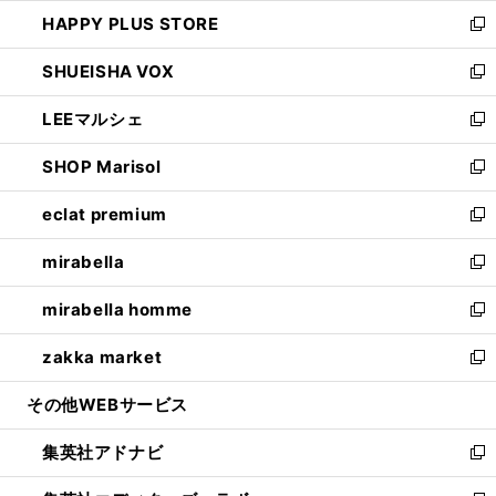
ン
ウ
し
HAPPY PLUS STORE
ド
ィ
い
新
ウ
ン
ウ
し
SHUEISHA VOX
で
ド
ィ
い
新
開
ウ
ン
ウ
し
LEEマルシェ
く
で
ド
ィ
い
新
開
ウ
ン
ウ
し
SHOP Marisol
く
で
ド
ィ
い
新
開
ウ
ン
ウ
し
eclat premium
く
で
ド
ィ
い
新
開
ウ
ン
ウ
し
mirabella
く
で
ド
ィ
い
新
開
ウ
ン
ウ
し
mirabella homme
く
で
ド
ィ
い
新
開
ウ
ン
ウ
し
zakka market
く
で
ド
ィ
い
新
開
ウ
ン
ウ
し
その他WEBサービス
く
で
ド
ィ
い
開
ウ
ン
ウ
集英社アドナビ
く
で
ド
ィ
新
開
ウ
ン
し