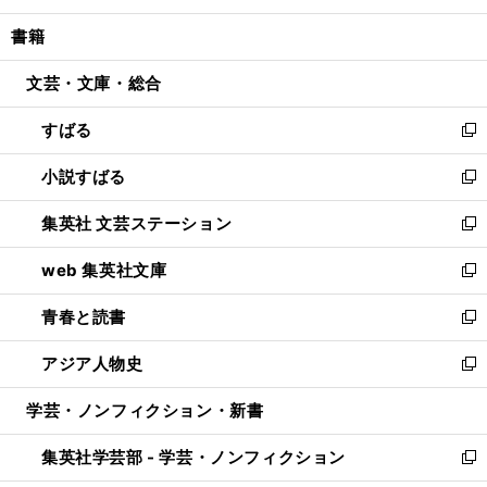
開
ウ
ン
ウ
し
書籍
く
で
ド
ィ
い
開
ウ
ン
ウ
文芸・文庫・総合
く
で
ド
ィ
開
ウ
ン
すばる
く
で
ド
新
開
ウ
し
小説すばる
く
で
い
新
開
ウ
し
集英社 文芸ステーション
く
ィ
い
新
ン
ウ
し
web 集英社文庫
ド
ィ
い
新
ウ
ン
ウ
し
青春と読書
で
ド
ィ
い
新
開
ウ
ン
ウ
し
アジア人物史
く
で
ド
ィ
い
新
開
ウ
ン
ウ
し
学芸・ノンフィクション・新書
く
で
ド
ィ
い
開
ウ
ン
ウ
集英社学芸部 - 学芸・ノンフィクション
く
で
ド
ィ
新
開
ウ
ン
し