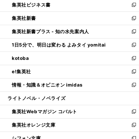
集英社ビジネス書
く
で
ド
い
新
開
ウ
ウ
し
集英社新書
く
で
ィ
い
新
開
ン
ウ
し
集英社新書プラス - 知の水先案内人
く
ド
ィ
い
新
ウ
ン
ウ
し
1日5分で、明日は変わる よみタイ yomitai
で
ド
ィ
い
新
開
ウ
ン
ウ
し
kotoba
く
で
ド
ィ
い
新
開
ウ
ン
ウ
し
e!集英社
く
で
ド
ィ
い
新
開
ウ
ン
ウ
し
情報・知識＆オピニオン imidas
く
で
ド
ィ
い
新
開
ウ
ン
ウ
し
ライトノベル・ノベライズ
く
で
ド
ィ
い
開
ウ
ン
ウ
集英社Webマガジン コバルト
く
で
ド
ィ
新
開
ウ
ン
し
集英社オレンジ文庫
く
で
ド
い
新
開
ウ
ウ
し
シフォン文庫
く
で
ィ