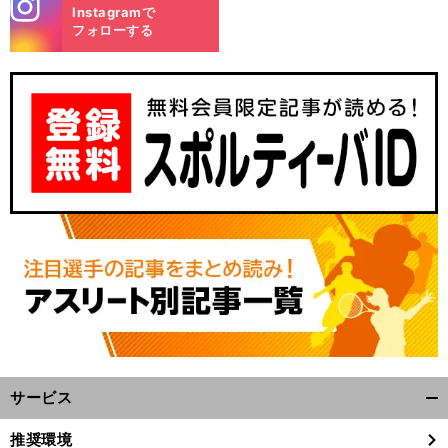
stagra
Instagramで
m
フォローする
中
」
・
前
へ
サービス
開
く/
推奨環境