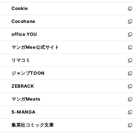
開
ウ
ン
ウ
Cookie
く
で
ド
ィ
新
開
ウ
ン
し
Cocohana
く
で
ド
い
新
開
ウ
ウ
し
office YOU
く
で
ィ
い
新
開
ン
ウ
し
マンガMee公式サイト
く
ド
ィ
い
新
ウ
ン
ウ
し
リマコミ
で
ド
ィ
い
新
開
ウ
ン
ウ
し
ジャンプTOON
く
で
ド
ィ
い
新
開
ウ
ン
ウ
し
ZEBRACK
く
で
ド
ィ
い
新
開
ウ
ン
ウ
し
マンガMeets
く
で
ド
ィ
い
新
開
ウ
ン
ウ
し
S-MANGA
く
で
ド
ィ
い
新
開
ウ
ン
ウ
し
集英社コミック文庫
く
で
ド
ィ
い
新
開
ウ
ン
ウ
し