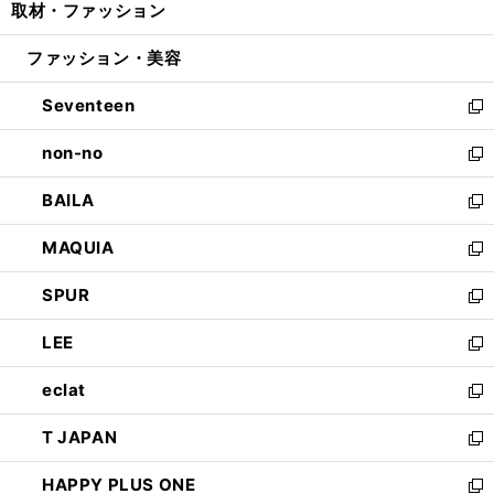
取材・ファッション
く
で
ド
ィ
い
開
ウ
ン
ウ
ファッション・美容
く
で
ド
ィ
開
ウ
ン
Seventeen
く
で
ド
新
開
ウ
し
non-no
く
で
い
新
開
ウ
し
BAILA
く
ィ
い
新
ン
ウ
し
MAQUIA
ド
ィ
い
新
ウ
ン
ウ
し
SPUR
で
ド
ィ
い
新
開
ウ
ン
ウ
し
LEE
く
で
ド
ィ
い
新
開
ウ
ン
ウ
し
eclat
く
で
ド
ィ
い
新
開
ウ
ン
ウ
し
T JAPAN
く
で
ド
ィ
い
新
開
ウ
ン
ウ
し
HAPPY PLUS ONE
く
で
ド
ィ
い
新