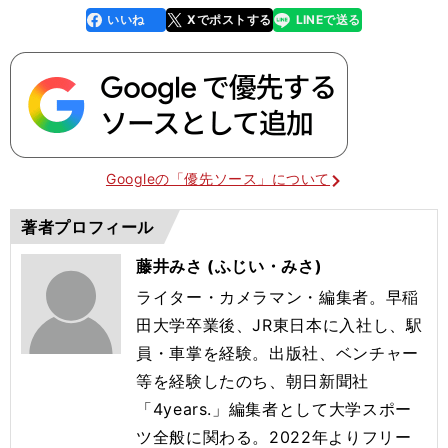
いいね
Xでポストする
LINEで送る
line
faceboo
x
k
Googleの「優先ソース」について
著者プロフィール
藤井みさ (ふじい・みさ)
ライター・カメラマン・編集者。早稲
田大学卒業後、JR東日本に入社し、駅
員・車掌を経験。出版社、ベンチャー
等を経験したのち、朝日新聞社
「4years.」編集者として大学スポー
ツ全般に関わる。2022年よりフリー