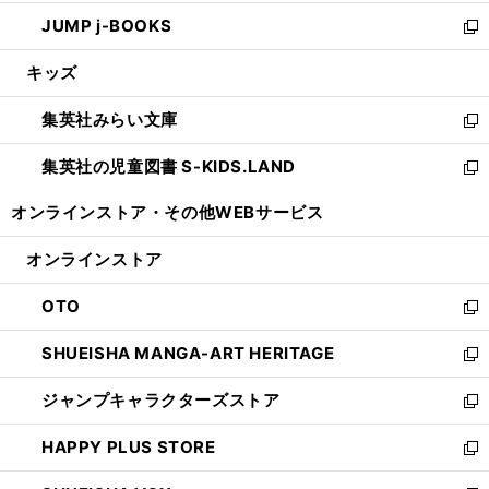
ウ
ン
ウ
し
JUMP j-BOOKS
で
ド
ィ
い
新
開
ウ
ン
ウ
し
キッズ
く
で
ド
ィ
い
開
ウ
ン
ウ
集英社みらい文庫
く
で
ド
ィ
新
開
ウ
ン
し
集英社の児童図書 S-KIDS.LAND
く
で
ド
い
新
開
ウ
ウ
し
オンラインストア・
その他WEBサービス
く
で
ィ
い
開
ン
ウ
オンラインストア
く
ド
ィ
ウ
ン
OTO
で
ド
新
開
ウ
し
SHUEISHA MANGA-ART HERITAGE
く
で
い
新
開
ウ
し
ジャンプキャラクターズストア
く
ィ
い
新
ン
ウ
し
HAPPY PLUS STORE
ド
ィ
い
新
ウ
ン
ウ
し