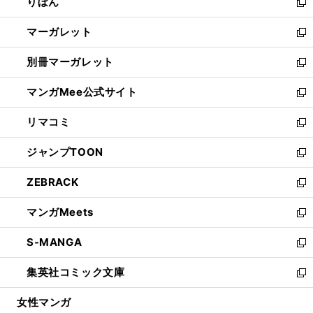
りぼん
く
で
ド
ィ
新
開
ウ
ン
し
マーガレット
く
で
ド
い
新
開
ウ
ウ
し
別冊マーガレット
く
で
ィ
い
新
開
ン
ウ
し
マンガMee公式サイト
く
ド
ィ
い
新
ウ
ン
ウ
し
リマコミ
で
ド
ィ
い
新
開
ウ
ン
ウ
し
ジャンプTOON
く
で
ド
ィ
い
新
開
ウ
ン
ウ
し
ZEBRACK
く
で
ド
ィ
い
新
開
ウ
ン
ウ
し
マンガMeets
く
で
ド
ィ
い
新
開
ウ
ン
ウ
し
S-MANGA
く
で
ド
ィ
い
新
開
ウ
ン
ウ
し
集英社コミック文庫
く
で
ド
ィ
い
新
開
ウ
ン
ウ
し
女性マンガ
く
で
ド
ィ
い