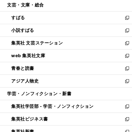
文芸・文庫・総合
く
で
ド
ィ
開
ウ
ン
すばる
く
で
ド
新
開
ウ
し
小説すばる
く
で
い
新
開
ウ
し
集英社 文芸ステーション
く
ィ
い
新
ン
ウ
し
web 集英社文庫
ド
ィ
い
新
ウ
ン
ウ
し
青春と読書
で
ド
ィ
い
新
開
ウ
ン
ウ
し
アジア人物史
く
で
ド
ィ
い
新
開
ウ
ン
ウ
し
学芸・ノンフィクション・新書
く
で
ド
ィ
い
開
ウ
ン
ウ
集英社学芸部 - 学芸・ノンフィクション
く
で
ド
ィ
新
開
ウ
ン
し
集英社ビジネス書
く
で
ド
い
新
開
ウ
ウ
し
集英社新書
く
で