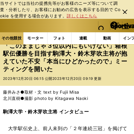
当サイトでは当社の提携先等がお客様のニーズ等について調
査・分析したり、お客様にお勧めの広告を表⽰する⽬的で Co
閉じ
okie を使⽤する場合があります。
詳しくはこちら
る
マイペ
web Sportiva (webスポルティーバ)
検索
メニュ
we
ー
その他競技の記事一覧
陸上
「このままじゃ３位以
b
ジ
その他競技
モーター
フォト
連載
動画
イン
ス
「このままじゃ３位以内にもいけない」箱根
ポ
駅伝優勝を目指す駒澤大・鈴木芽吹主将が抱
ル
えていた不安「本当にひどかったので」ミー
テ
ィ
ティングを開いた
ー
2023年12月20日 06:15 公開
2023年12月20日 09:19 更新
バ
藤井みさ●取材・文 text by Fujii Misa
北川直樹●撮影 photo by Kitagawa Naoki
駒澤大学・鈴木芽吹主将 インタビュー
大学駅伝史上、前人未到の「２年連続三冠」を掲げて