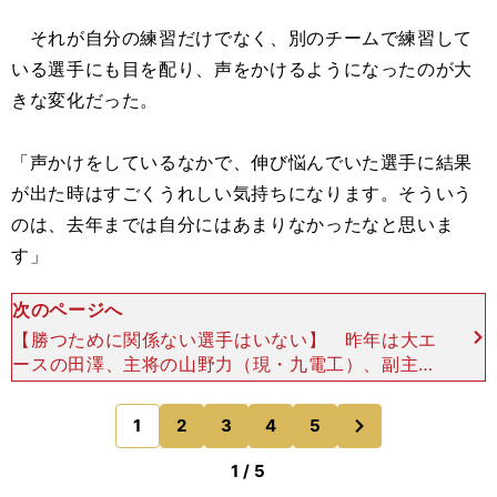
それが自分の練習だけでなく、別のチームで練習して
いる選手にも目を配り、声をかけるようになったのが大
きな変化だった。
「声かけをしているなかで、伸び悩んでいた選手に結果
が出た時はすごくうれしい気持ちになります。そういう
のは、去年までは自分にはあまりなかったなと思いま
す」
次のページへ
【勝つために関係ない選手はいない】 昨年は大エ
ースの田澤、主将の山野力（現・九電工）、副主将
の円健介の３人が引っ張るチームだった。今年、鈴
木の学年は１年生から箱根を走った選手が鈴木を含
次
1
2
3
4
5
のページへ
め３人。ルーキ
1 / 5