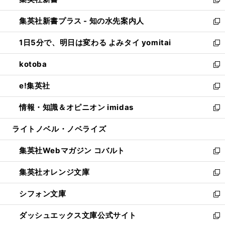
ィ
い
新
開
ン
ウ
し
集英社新書プラス - 知の水先案内人
く
ド
ィ
い
新
ウ
ン
ウ
し
1日5分で、明日は変わる よみタイ yomitai
で
ド
ィ
い
新
開
ウ
ン
ウ
し
kotoba
く
で
ド
ィ
い
新
開
ウ
ン
ウ
し
e!集英社
く
で
ド
ィ
い
新
開
ウ
ン
ウ
し
情報・知識＆オピニオン imidas
く
で
ド
ィ
い
新
開
ウ
ン
ウ
し
ライトノベル・ノベライズ
く
で
ド
ィ
い
開
ウ
ン
ウ
集英社Webマガジン コバルト
く
で
ド
ィ
新
開
ウ
ン
し
集英社オレンジ文庫
く
で
ド
い
新
開
ウ
ウ
し
シフォン文庫
く
で
ィ
い
新
開
ン
ウ
し
ダッシュエックス文庫公式サイト
く
ド
ィ
い
新