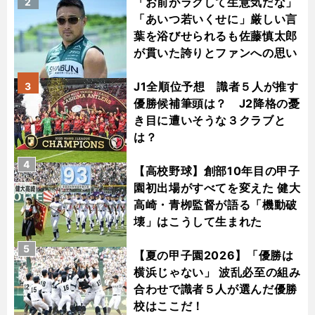
「お前がラクして生意気だな」
2
「あいつ若いくせに」厳しい言
葉を浴びせられるも佐藤慎太郎
が貫いた誇りとファンへの思い
J1全順位予想 識者５人が推す
3
優勝候補筆頭は？ J2降格の憂
き目に遭いそうな３クラブと
は？
4
【高校野球】創部10年目の甲子
園初出場がすべてを変えた 健大
高崎・青栁監督が語る「機動破
壊」はこうして生まれた
5
【夏の甲子園2026】「優勝は
横浜じゃない」 波乱必至の組み
合わせで識者５人が選んだ優勝
校はここだ！