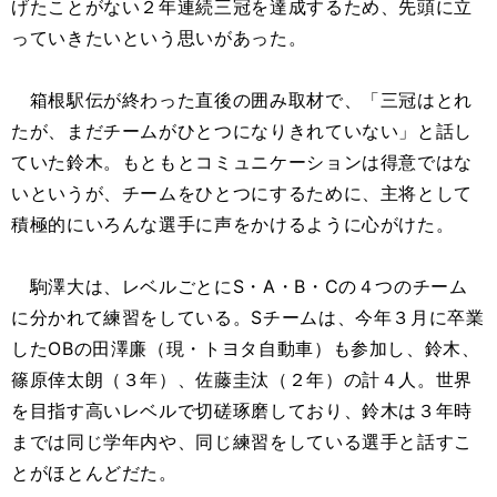
げたことがない２年連続三冠を達成するため、先頭に立
っていきたいという思いがあった。
箱根駅伝が終わった直後の囲み取材で、「三冠はとれ
たが、まだチームがひとつになりきれていない」と話し
ていた鈴木。もともとコミュニケーションは得意ではな
いというが、チームをひとつにするために、主将として
積極的にいろんな選手に声をかけるように心がけた。
駒澤大は、レベルごとにS・A・B・Cの４つのチーム
に分かれて練習をしている。Sチームは、今年３月に卒業
したOBの田澤廉（現・トヨタ自動車）も参加し、鈴木、
篠原倖太朗（３年）、佐藤圭汰（２年）の計４人。世界
を目指す高いレベルで切磋琢磨しており、鈴木は３年時
までは同じ学年内や、同じ練習をしている選手と話すこ
とがほとんどだた。