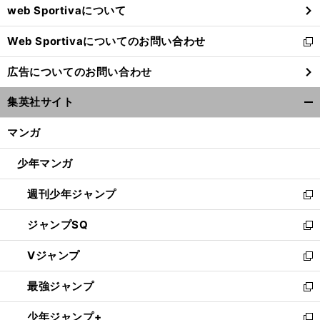
web Sportivaについて
で
開
Web Sportivaについてのお問い合わせ
く
新
し
広告についてのお問い合わせ
い
ウ
集英社サイト
ィ
開
ン
く/
マンガ
ド
閉
ウ
じ
少年マンガ
で
る
開
週刊少年ジャンプ
く
新
し
ジャンプSQ
い
新
ウ
し
Vジャンプ
ィ
い
新
ン
ウ
し
最強ジャンプ
ド
ィ
い
新
ウ
ン
ウ
し
少年ジャンプ+
で
ド
ィ
い