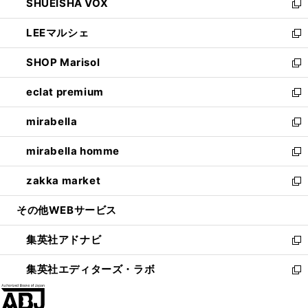
SHUEISHA VOX
で
ド
ィ
い
新
開
ウ
ン
ウ
し
LEEマルシェ
く
で
ド
ィ
い
新
開
ウ
ン
ウ
し
SHOP Marisol
く
で
ド
ィ
い
新
開
ウ
ン
ウ
し
eclat premium
く
で
ド
ィ
い
新
開
ウ
ン
ウ
し
mirabella
く
で
ド
ィ
い
新
開
ウ
ン
ウ
し
mirabella homme
く
で
ド
ィ
い
新
開
ウ
ン
ウ
し
zakka market
く
で
ド
ィ
い
新
開
ウ
ン
ウ
し
その他WEBサービス
く
で
ド
ィ
い
開
ウ
ン
ウ
集英社アドナビ
く
で
ド
ィ
新
開
ウ
ン
し
集英社エディターズ・ラボ
く
で
ド
い
新
開
ウ
ウ
し
く
で
ィ
い