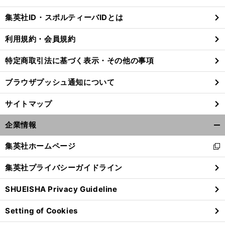
閉
じ
集英社ID・スポルティーバIDとは
る
利用規約・会員規約
特定商取引法に基づく表示・その他の事項
ブラウザプッシュ通知について
サイトマップ
企業情報
開
く/
集英社ホームページ
新
閉
し
じ
集英社プライバシーガイドライン
い
る
ウ
SHUEISHA Privacy Guideline
ィ
ン
Setting of Cookies
ド
ウ