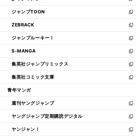
新
開
ウ
ン
ウ
し
ジャンプTOON
く
で
ド
ィ
い
新
開
ウ
ン
ウ
し
ZEBRACK
く
で
ド
ィ
い
新
開
ウ
ン
ウ
し
ジャンプルーキー！
く
で
ド
ィ
い
新
開
ウ
ン
ウ
し
S-MANGA
く
で
ド
ィ
い
新
開
ウ
ン
ウ
し
集英社ジャンプリミックス
く
で
ド
ィ
い
新
開
ウ
ン
ウ
し
集英社コミック文庫
く
で
ド
ィ
い
新
開
ウ
ン
ウ
し
青年マンガ
く
で
ド
ィ
い
開
ウ
ン
ウ
週刊ヤングジャンプ
く
で
ド
ィ
新
開
ウ
ン
し
ヤングジャンプ定期購読デジタル
く
で
ド
い
新
開
ウ
ウ
し
ヤンジャン！
く
で
ィ
い
新
開