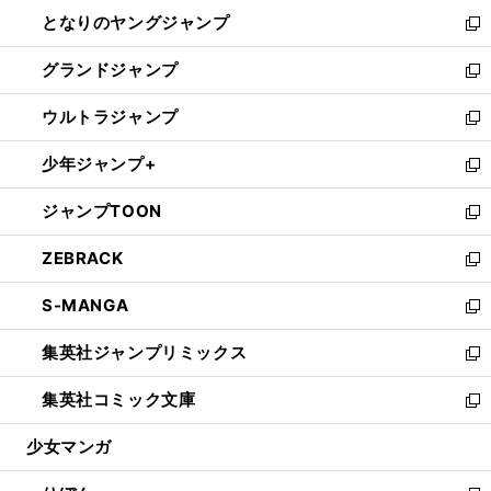
ン
ウ
し
となりのヤングジャンプ
く
ド
ィ
い
新
ウ
ン
ウ
し
グランドジャンプ
で
ド
ィ
い
新
開
ウ
ン
ウ
し
ウルトラジャンプ
く
で
ド
ィ
い
新
開
ウ
ン
ウ
し
少年ジャンプ+
く
で
ド
ィ
い
新
開
ウ
ン
ウ
し
ジャンプTOON
く
で
ド
ィ
い
新
開
ウ
ン
ウ
し
ZEBRACK
く
で
ド
ィ
い
新
開
ウ
ン
ウ
し
S-MANGA
く
で
ド
ィ
い
新
開
ウ
ン
ウ
し
集英社ジャンプリミックス
く
で
ド
ィ
い
新
開
ウ
ン
ウ
し
集英社コミック文庫
く
で
ド
ィ
い
新
開
ウ
ン
ウ
し
少女マンガ
く
で
ド
ィ
い
開
ウ
ン
ウ