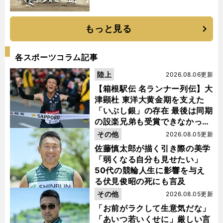
もっと見る
各スポーツコラム記事
陸上
2026.08.06更新
【箱根駅伝 名ランナー列伝】大
津顕杜 東洋大黄金期を支えた
「いぶし銀」の存在 最後は同期
の設楽兄弟も受賞できなかった
金栗杯に輝く
その他
2026.08.05更新
佐藤慎太郎が描く引き際の美学
「弱くなる自分も見せたい」
50代の競輪人生に影響を与え
る伏見俊昭の死にも言及
その他
2026.08.05更新
「お前がラクして生意気だな」
「あいつ若いくせに」厳しい言