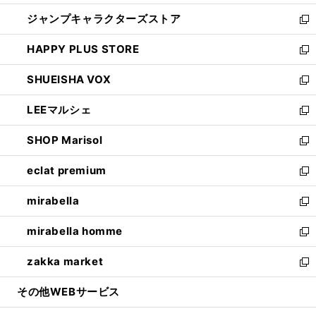
開
ウ
し
ジャンプキャラクターズストア
く
ィ
い
新
ン
ウ
し
HAPPY PLUS STORE
ド
ィ
い
新
ウ
ン
ウ
し
SHUEISHA VOX
で
ド
ィ
い
新
開
ウ
ン
ウ
し
LEEマルシェ
く
で
ド
ィ
い
新
開
ウ
ン
ウ
し
SHOP Marisol
く
で
ド
ィ
い
新
開
ウ
ン
ウ
し
eclat premium
く
で
ド
ィ
い
新
開
ウ
ン
ウ
し
mirabella
く
で
ド
ィ
い
新
開
ウ
ン
ウ
し
mirabella homme
く
で
ド
ィ
い
新
開
ウ
ン
ウ
し
zakka market
く
で
ド
ィ
い
新
開
ウ
ン
ウ
し
その他WEBサービス
く
で
ド
ィ
い
開
ウ
ン
ウ