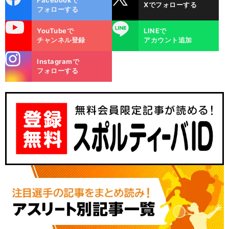
Facebookで
Xでフォローする
ok
フォローする
uTube
LINE
YouTubeで
LINEで
チャンネル登録
アカウント追加
stagra
Instagramで
m
フォローする