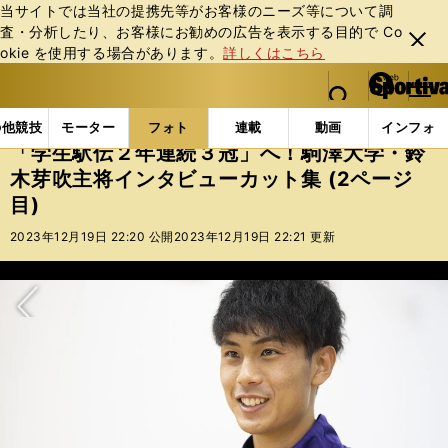
当サイトでは当社の提携先等がお客様のニーズ等について調
査・分析したり、お客様にお勧めの広告を表⽰する⽬的で Co
閉じ
okie を使⽤する場合があります。
詳しくはこちら
る
マイペ
web Sportiva (webスポルティーバ)
検索
メニュ
we
ー
フォトギャラリー
「学生駅伝２年連続３冠」へ！駒澤大
b
ジ
の他競技
モーター
フォト
連載
動画
インフォ
ス
「学生駅伝２年連続３冠」へ！駒澤大学・鈴
ポ
木芽吹主将インタビューカット集 (2ページ
ル
目)
テ
ィ
2023年12月19日 22:20 公開
2023年12月19日 22:21 更新
ー
バ
次へ