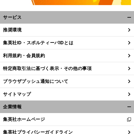
サービス
開
く/
推奨環境
閉
じ
集英社ID・スポルティーバIDとは
る
利用規約・会員規約
特定商取引法に基づく表示・その他の事項
ブラウザプッシュ通知について
サイトマップ
企業情報
開
く/
集英社ホームページ
新
閉
し
じ
集英社プライバシーガイドライン
い