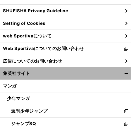
る
ウ
SHUEISHA Privacy Guideline
ィ
ン
Setting of Cookies
ド
ウ
web Sportivaについて
で
開
Web Sportivaについてのお問い合わせ
く
新
し
広告についてのお問い合わせ
い
ウ
集英社サイト
ィ
開
ン
く/
マンガ
ド
閉
ウ
じ
少年マンガ
で
る
開
週刊少年ジャンプ
く
新
し
ジャンプSQ
い
新
ウ