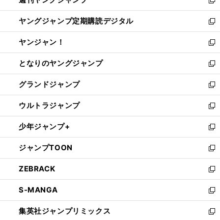
で
ド
ィ
新
開
ウ
ン
し
ヤングジャンプ定期購読デジタル
く
で
ド
い
新
開
ウ
ウ
し
ヤンジャン！
く
で
ィ
い
新
開
ン
ウ
し
となりのヤングジャンプ
く
ド
ィ
い
新
ウ
ン
ウ
し
グランドジャンプ
で
ド
ィ
い
新
開
ウ
ン
ウ
し
ウルトラジャンプ
く
で
ド
ィ
い
新
開
ウ
ン
ウ
し
少年ジャンプ+
く
で
ド
ィ
い
新
開
ウ
ン
ウ
し
ジャンプTOON
く
で
ド
ィ
い
新
開
ウ
ン
ウ
し
ZEBRACK
く
で
ド
ィ
い
新
開
ウ
ン
ウ
し
S-MANGA
く
で
ド
ィ
い
新
開
ウ
ン
ウ
し
集英社ジャンプリミックス
く
で
ド
ィ
い
新