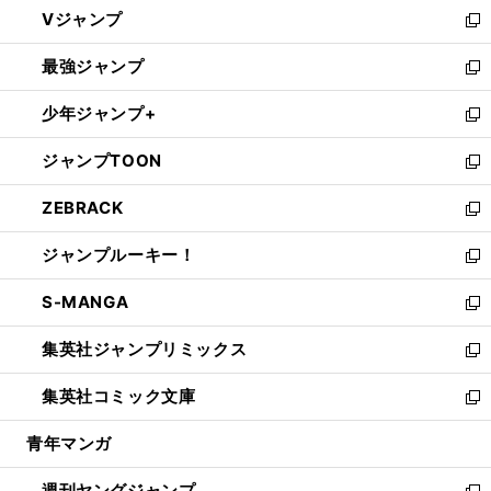
し
Vジャンプ
ィ
い
新
ン
ウ
し
最強ジャンプ
ド
ィ
い
新
ウ
ン
ウ
し
少年ジャンプ+
で
ド
ィ
い
新
開
ウ
ン
ウ
し
ジャンプTOON
く
で
ド
ィ
い
新
開
ウ
ン
ウ
し
ZEBRACK
く
で
ド
ィ
い
新
開
ウ
ン
ウ
し
ジャンプルーキー！
く
で
ド
ィ
い
新
開
ウ
ン
ウ
し
S-MANGA
く
で
ド
ィ
い
新
開
ウ
ン
ウ
し
集英社ジャンプリミックス
く
で
ド
ィ
い
新
開
ウ
ン
ウ
し
集英社コミック文庫
く
で
ド
ィ
い
新
開
ウ
ン
ウ
し
青年マンガ
く
で
ド
ィ
い
開
ウ
ン
ウ
週刊ヤングジャンプ
く