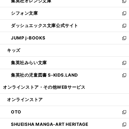
集英社オレンジ文庫
く
で
ド
い
新
開
ウ
ウ
し
シフォン文庫
く
で
ィ
い
新
開
ン
ウ
し
ダッシュエックス文庫公式サイト
く
ド
ィ
い
新
ウ
ン
ウ
し
JUMP j-BOOKS
で
ド
ィ
い
新
開
ウ
ン
ウ
し
キッズ
く
で
ド
ィ
い
開
ウ
ン
ウ
集英社みらい文庫
く
で
ド
ィ
新
開
ウ
ン
し
集英社の児童図書 S-KIDS.LAND
く
で
ド
い
新
開
ウ
ウ
し
オンラインストア・
その他WEBサービス
く
で
ィ
い
開
ン
ウ
オンラインストア
く
ド
ィ
ウ
ン
OTO
で
ド
新
開
ウ
し
SHUEISHA MANGA-ART HERITAGE
く
で
い
新