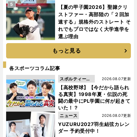
5
【夏の甲子園2026】聖隷クリ
ストファー・高部陸の「２回加
速する」規格外のストレート そ
れでもプロではなく大学進学を
選ぶ理由
もっと見る
各スポーツコラム記事
スポルティーバ
2026.08.07更新
動画
【高校野球】【今だから語られ
る真実】1998年夏・伝説の死
闘の最中にPL学園に何が起きて
いた！？
ニュース
2026.08.07更新
YUZURU2027羽生結弦カレン
ダー 予約受付中！