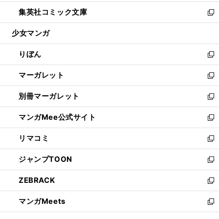
開
ウ
ン
ウ
し
集英社コミック文庫
く
で
ド
ィ
い
新
開
ウ
ン
ウ
し
少女マンガ
く
で
ド
ィ
い
開
ウ
ン
ウ
りぼん
く
で
ド
ィ
新
開
ウ
ン
し
マーガレット
く
で
ド
い
新
開
ウ
ウ
し
別冊マーガレット
く
で
ィ
い
新
開
ン
ウ
し
マンガMee公式サイト
く
ド
ィ
い
新
ウ
ン
ウ
し
リマコミ
で
ド
ィ
い
新
開
ウ
ン
ウ
し
ジャンプTOON
く
で
ド
ィ
い
新
開
ウ
ン
ウ
し
ZEBRACK
く
で
ド
ィ
い
新
開
ウ
ン
ウ
し
マンガMeets
く
で
ド
ィ
い
新
開
ウ
ン
ウ
し