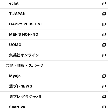
eclat
く
で
ド
ィ
い
新
開
ウ
ン
ウ
し
T JAPAN
く
で
ド
ィ
い
新
開
ウ
ン
ウ
し
HAPPY PLUS ONE
く
で
ド
ィ
い
新
開
ウ
ン
ウ
し
MEN'S NON-NO
く
で
ド
ィ
い
新
開
ウ
ン
ウ
し
UOMO
く
で
ド
ィ
い
新
開
ウ
ン
ウ
し
集英社オンライン
く
で
ド
ィ
い
新
開
ウ
ン
ウ
し
芸能・情報・スポーツ
く
で
ド
ィ
い
開
ウ
ン
ウ
Myojo
く
で
ド
ィ
新
開
ウ
ン
し
週プレNEWS
く
で
ド
い
新
開
ウ
ウ
し
週プレ グラジャパ!
く
で
ィ
い
新
開
ン
ウ
し
Sportiva
く
ド
ィ
い