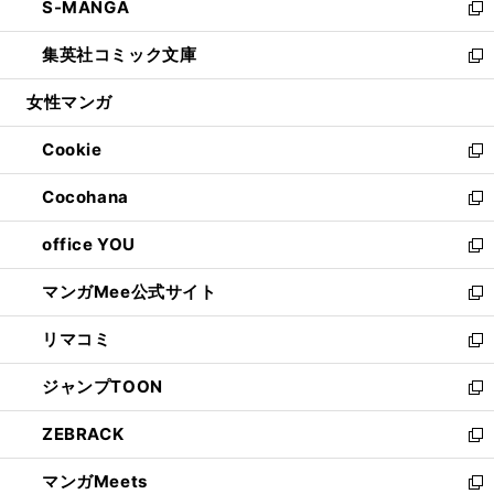
S-MANGA
く
で
ド
ィ
い
新
開
ウ
ン
ウ
し
集英社コミック文庫
く
で
ド
ィ
い
新
開
ウ
ン
ウ
し
女性マンガ
く
で
ド
ィ
い
開
ウ
ン
ウ
Cookie
く
で
ド
ィ
新
開
ウ
ン
し
Cocohana
く
で
ド
い
新
開
ウ
ウ
し
office YOU
く
で
ィ
い
新
開
ン
ウ
し
マンガMee公式サイト
く
ド
ィ
い
新
ウ
ン
ウ
し
リマコミ
で
ド
ィ
い
新
開
ウ
ン
ウ
し
ジャンプTOON
く
で
ド
ィ
い
新
開
ウ
ン
ウ
し
ZEBRACK
く
で
ド
ィ
い
新
開
ウ
ン
ウ
し
マンガMeets
く
で
ド
ィ
い
新