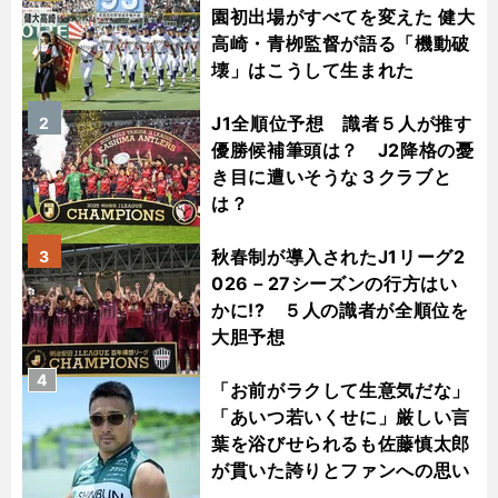
園初出場がすべてを変えた 健大
高崎・青栁監督が語る「機動破
壊」はこうして生まれた
J1全順位予想 識者５人が推す
2
優勝候補筆頭は？ J2降格の憂
き目に遭いそうな３クラブと
は？
秋春制が導入されたJ1リーグ2
3
026－27シーズンの行方はい
かに!? ５人の識者が全順位を
大胆予想
4
「お前がラクして生意気だな」
「あいつ若いくせに」厳しい言
葉を浴びせられるも佐藤慎太郎
が貫いた誇りとファンへの思い