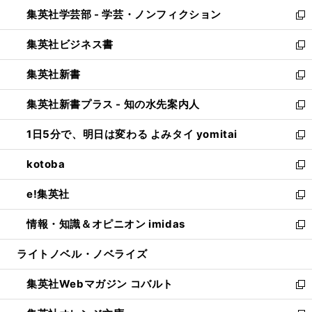
ウ
ン
ウ
集英社学芸部 - 学芸・ノンフィクション
く
で
ド
ィ
新
開
ウ
ン
し
集英社ビジネス書
く
で
ド
い
新
開
ウ
ウ
し
集英社新書
く
で
ィ
い
新
開
ン
ウ
し
集英社新書プラス - 知の水先案内人
く
ド
ィ
い
新
ウ
ン
ウ
し
1日5分で、明日は変わる よみタイ yomitai
で
ド
ィ
い
新
開
ウ
ン
ウ
し
kotoba
く
で
ド
ィ
い
新
開
ウ
ン
ウ
し
e!集英社
く
で
ド
ィ
い
新
開
ウ
ン
ウ
し
情報・知識＆オピニオン imidas
く
で
ド
ィ
い
新
開
ウ
ン
ウ
し
ライトノベル・ノベライズ
く
で
ド
ィ
い
開
ウ
ン
ウ
集英社Webマガジン コバルト
く
で
ド
ィ
新
開
ウ
ン
し