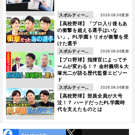
スポルティーバ
2026.08.06更新
動画
【高校野球】「プロ入り後もあ
の衝撃を超える選手はいな
い」。PL学園トリオが衝撃を受
けた選手
スポルティーバ
2026.08.06更新
動画
【プロ野球】指揮官によってチ
ームが変わる！？ 金村義明＆大
塚光二が語る歴代監督エピソー
ド
スポルティーバ
2026.08.06更新
動画
【高校野球】部員全員が大号
泣！？ ハードだったPL学園時
代を支えたものとは
cebo
X