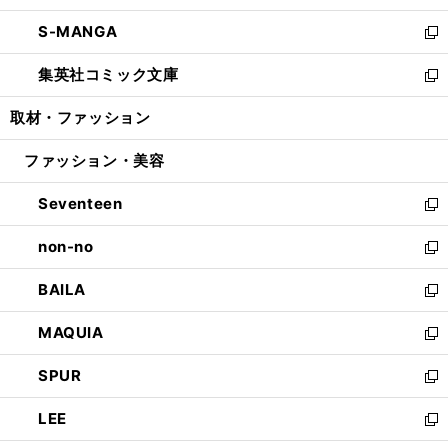
開
ウ
ン
ウ
し
S-MANGA
く
で
ド
ィ
い
新
開
ウ
ン
ウ
し
集英社コミック文庫
く
で
ド
ィ
い
新
開
ウ
ン
ウ
し
取材・ファッション
く
で
ド
ィ
い
開
ウ
ン
ウ
ファッション・美容
く
で
ド
ィ
開
ウ
ン
Seventeen
く
で
ド
新
開
ウ
し
non-no
く
で
い
新
開
ウ
し
BAILA
く
ィ
い
新
ン
ウ
し
MAQUIA
ド
ィ
い
新
ウ
ン
ウ
し
SPUR
で
ド
ィ
い
新
開
ウ
ン
ウ
し
LEE
く
で
ド
ィ
い
新
開
ウ
ン
ウ
し