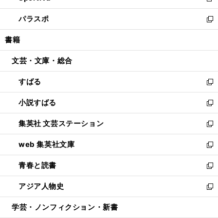
新
ウ
ン
ウ
し
パラスポ
で
ド
ィ
い
新
開
ウ
ン
ウ
し
書籍
く
で
ド
ィ
い
開
ウ
ン
ウ
文芸・文庫・総合
く
で
ド
ィ
開
ウ
ン
すばる
く
で
ド
新
開
ウ
し
小説すばる
く
で
い
新
開
ウ
し
集英社 文芸ステーション
く
ィ
い
新
ン
ウ
し
web 集英社文庫
ド
ィ
い
新
ウ
ン
ウ
し
青春と読書
で
ド
ィ
い
新
開
ウ
ン
ウ
し
アジア人物史
く
で
ド
ィ
い
新
開
ウ
ン
ウ
し
学芸・ノンフィクション・新書
く
で
ド
ィ
い
開