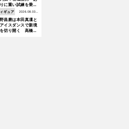
りに重い試練を乗り
え「大胆さ」と「巧
ィギュア
2026.08.03更
」で築いた時代
野昌磨は本田真凜と
新
アイスダンスで新境
を切り開く 高橋大
の証言とも重なる課
と楽しさ
前