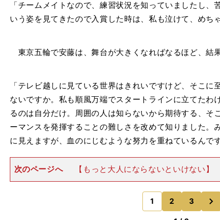
GC
10000
「チームメイトなので、練習状況を知っていましたし、
いう姿を見てきたので入賞した時は、私も泣けて、めち
東京五輪で安藤は、舞台が大きくなればなるほど、結果
「テレビ越しに見ている世界はきれいですけど、そこに
ないですか。私も順風万端でスタートラインに立てたわ
るのは自分だけ。周囲の人は知らないから期待する、そ
ーマンスを発揮することの難しさを改めて知りました。
に見えますが、血のにじむような努力を重ねているんで
次のページへ
【もっと大人にならないといけない】
に身を置き、苦しいマラソンを走るのはいったいなぜな
れ以上、絶対に練習をやりたくないというぐらいまで練
次
が報われて結果が
1
2
3
のページへ