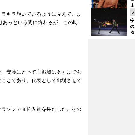
ま
越
フ
ラキラ輝いているように見えて、ま
さ
宇
はあっという間に終わるが、この時
の
地
輔
題
。安藤にとって主戦場はあくまでも
なことであり、代表として出場させて
ラソンで８位入賞を果たした。その