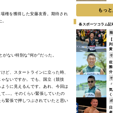
だ
もっと
出場権を獲得した安藤友香。期待され
た。
各スポーツコラム記
陸
【
列
黄
し
とがない特別な
‶
何か
″
だった。
そ
期
佐
き
際
く
分
すけど、スタートラインに立った時、
代
そ
じゃないですか。でも、国立（競技
与
「
るように見えるんです。あれ、今回は
も
気
て‥‥。そのくらい緊張していたの
く
浴
たら緊張で押しつぶされていたと思い
ボ
太
日
ァ
者