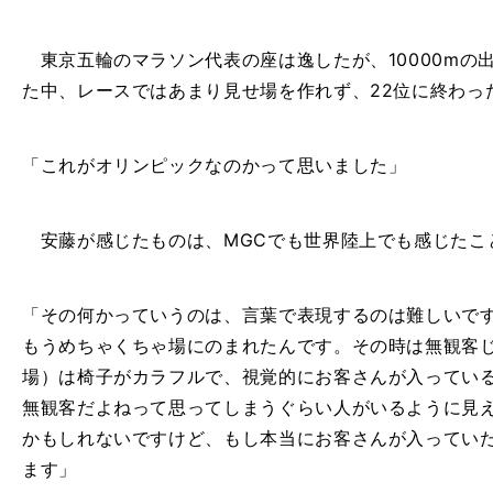
東京五輪のマラソン代表の座は逸したが、
10000m
の
た中、レースではあまり見せ場を作れず、
22
位に終わっ
「これがオリンピックなのかって思いました」
安藤が感じたものは、
MGC
でも世界陸上でも感じたこ
「その何かっていうのは、言葉で表現するのは難しいで
もうめちゃくちゃ場にのまれたんです。その時は無観客
場）は椅子がカラフルで、視覚的にお客さんが入ってい
無観客だよねって思ってしまうぐらい人がいるように見え
かもしれないですけど、もし本当にお客さんが入ってい
ます」