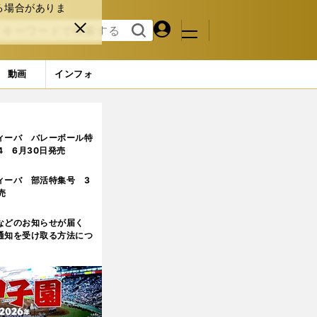
る場合がありま
マイペ
閉じ
検索
メニュ
ー
る
す
ジ
る
動画
インフォ
」パリ五輪に秘めた決意
ィーバ バレーボール特
.4 6月30日発売
ィーバ 部活特集号 3
売
などのお知らせが届く
通知を受け取る方法につ