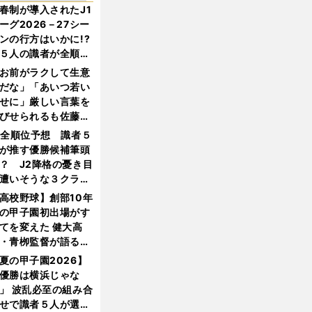
春制が導入されたJ1
ーグ2026－27シー
ンの行方はいかに!?
５人の識者が全順位
大胆予想
お前がラクして生意
だな」「あいつ若い
せに」厳しい言葉を
びせられるも佐藤慎
郎が貫いた誇りとフ
1全順位予想 識者５
ンへの思い
が推す優勝候補筆頭
？ J2降格の憂き目
遭いそうな３クラブ
は？
高校野球】創部10年
の甲子園初出場がす
てを変えた 健大高
・青栁監督が語る
機動破壊」はこうし
夏の甲子園2026】
生まれた
優勝は横浜じゃな
」 波乱必至の組み合
せで識者５人が選ん