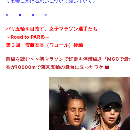
リ五輪にかける思いについて聞いていく。
※ ※ ※ ※
パリ五輪を目指す、女子マラソン選手たち
～Road to PARIS～
第３回・安藤友香（ワコール）後編
前編を読む＞＞初マラソンで好走も停滞続き「MGCで最
香が10000mで東京五輪の舞台に立ったワケ