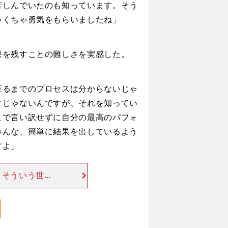
苦しんでいたのも知っています。そう
ゃくちゃ勇気をもらいましたね」
を残すことの難しさを実感した。
至るまでのプロセスは分からないじゃ
けじゃないんですが、それを知ってい
こで言い訳せずに自分の最高のパフォ
みんな、簡単に結果を出しているよう
すよ」
 そういう世界
のか。「もうこ
習をして、それ