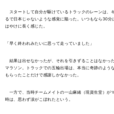
スタートして自分が駆けているトラックのレーンは、キ
るで日本じゃないような感覚に陥った。いつもなら
30
分
はやけに長く感じた。
「早く終われみたいに思って走っていました」
結果は出せなかったが、それを引きずることはなかった
マラソン。トラックでの五輪出場は、本当に奇跡のよう
もらったことだけで感謝しかなかった。
一方で、当時チームメイトの一山麻緒（現資生堂）がマ
時は、思わず涙がこぼれたという。
M
」