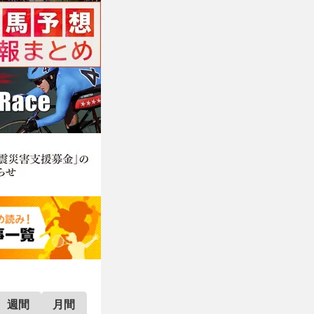
週間
月間