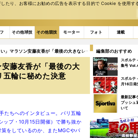
たり、お客様にお勧めの広告を表⽰する⽬的で Cookie を使⽤す
フ
その他球技
その他競技
モーター
フォト
連載
たい」マラソン安藤友香が「最後の大きなレースになるかもしれない
編集部のおすすめ
スポルテ
ン安藤友香が「最後の大
集号 Vol
リ五輪に秘めた決意
スポルテ
月16日発
最新記事
プッシュ
いて
選手たちへのインタビュー。パリ五輪
ップ・10月15日開催）で勝ち抜か
策をしているのか、またMGCやパ