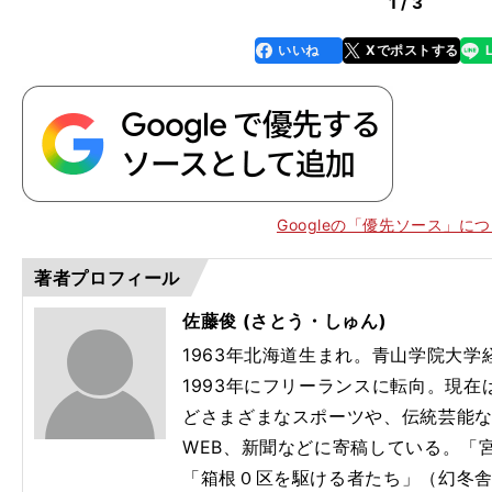
1 / 3
いいね
Xでポストする
line
faceboo
x
k
Googleの「優先ソース」に
著者プロフィール
佐藤俊 (さとう・しゅん)
1963年北海道生まれ。青山学院大
1993年にフリーランスに転向。現
どさまざまなスポーツや、伝統芸能
WEB、新聞などに寄稿している。「宮
「箱根０区を駆ける者たち」（幻冬舎