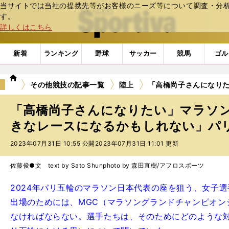
当サイトでは当社の提携先等がお客様のニーズ等について調査・分析し
web Sportiva (webスポルティーバ)
す。
詳しくはこちら
新着
ランキング
野球
サッカー
競馬
ゴル
we
その他競技の記事一覧
陸上
「高橋尚子さんになり
b
ス
「高橋尚子さんになりたい」マラソ
ポ
ル
きなレースになるかもしれない」パ
テ
2023年07月31日 10:55 公開
2023年07月31日 11:01 更新
ィ
ー
バ
佐藤俊●文 text by Sato Shun
photo by 森田直樹/アフロスポーツ
2024年パリ五輪のマラソン日本代表の座を狙う、女子
出場のためには、MGC（マラソングランドチャンピオンシ
なければならない。選手たちは、そのためにどのような対