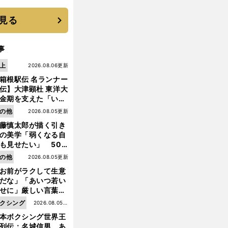
優勝校はここだ！
見る
事
上
2026.08.06更新
箱根駅伝 名ランナー
伝】大津顕杜 東洋大
金期を支えた「いぶ
銀」の存在 最後は同
の他
2026.08.05更新
の設楽兄弟も受賞で
藤慎太郎が描く引き
なかった金栗杯に輝
の美学「弱くなる自
も見せたい」 50
の競輪人生に影響を
の他
2026.08.05更新
える伏見俊昭の死に
お前がラクして生意
言及
だな」「あいつ若い
せに」厳しい言葉を
びせられるも佐藤慎
クシング
2026.08.05更
郎が貫いた誇りとフ
本ボクシング世界王
新
ンへの思い
列伝：名城信男 あ