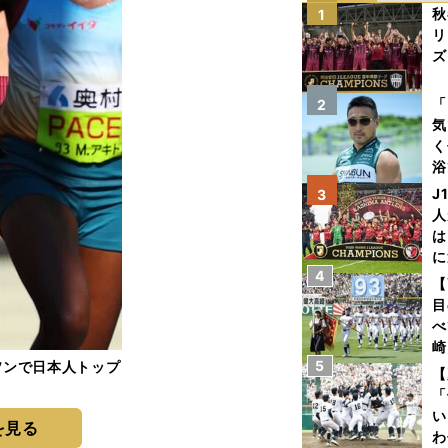
秋
1
リ
ズ
を
「
2
気
く
浴
太
J
3
ァ
人
は
に
4
と
【
目
べ
崎
5
ソンで日本人トップ
「
【
て
「
い
を見る
わ