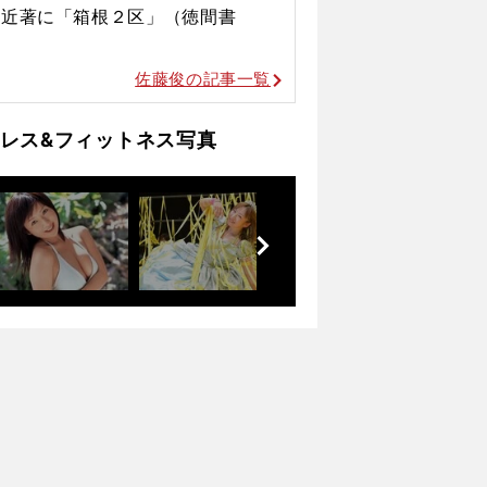
。近著に「箱根２区」（徳間書
佐藤俊の記事一覧
ロレス&フィットネス写真
前
へ