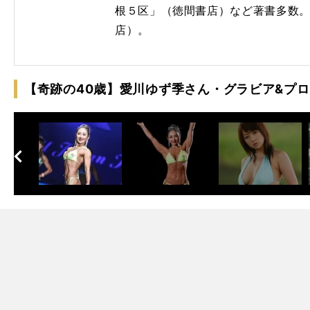
根５区」（徳間書店）など著書多数
店）。
【奇跡の40歳】愛川ゆず季さん・グラビア&プ
へ
次