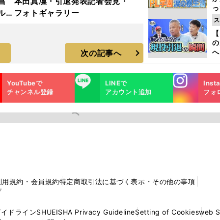
昌
本田真凜・引退発表記者会見・
っ
ルド
フォトギャラリー
た
ス
ラ
【
の
へ
次の記事へ
大
エ
Instagra
LINE
YouTubeで
LINEで
Inst
m
チャンネル登録
アカウント追加
フォ
利用規約・会員規約
特定商取引法に基づく表示・その他の事項
プ
ガイドライン
SHUEISHA Privacy Guideline
Setting of Cookies
web 