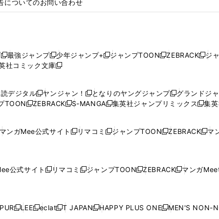
告についてのお問い合わせ
プ
最強ジャンプ
少年ジャンプ+
ジャンプTOON
ZEBRACK
ジ
新
新
新
新
新
英社コミック文庫
し
新
し
し
し
し
い
い
し
い
い
い
ウ
ウ
い
ウ
ウ
ウ
購読デジタル
ヤンジャン！
となりのヤングジャンプ
グランドジ
新
新
新
ィ
ィ
ウ
ィ
ィ
ィ
プTOON
ZEBRACK
S-MANGA
集英社ジャンプリミックス
集英
新
し
新
し
新
し
新
ン
ン
ィ
ン
ン
ン
し
い
し
い
し
い
し
ド
ド
ン
ド
ド
ド
い
ウ
い
ウ
い
ウ
い
ウ
ウ
ド
ウ
ウ
ウ
マンガMee公式サイト
リマコミ
ジャンプTOON
ZEBRACK
マン
新
新
新
新
ウ
ィ
ウ
ィ
ウ
ィ
ウ
で
で
ウ
で
で
で
し
し
し
し
し
ィ
ン
ィ
ン
ィ
ン
ィ
開
開
で
開
開
開
い
い
い
い
い
ン
ド
ン
ド
ン
ド
ン
く
く
開
く
く
く
ウ
ウ
ウ
ウ
ウ
ド
ウ
ド
ウ
ド
ウ
ド
ee公式サイト
リマコミ
ジャンプTOON
ZEBRACK
マンガMeet
く
新
新
新
新
ィ
ィ
ィ
ィ
ィ
ウ
で
ウ
で
ウ
で
ウ
し
し
し
し
ン
ン
ン
ン
ン
で
開
で
開
で
開
で
い
い
い
い
ド
ド
ド
ド
ド
開
く
開
く
開
く
開
ウ
ウ
ウ
ウ
ウ
ウ
ウ
ウ
ウ
PUR
LEE
eclat
T JAPAN
HAPPY PLUS ONE
MEN'S NON-
く
く
く
く
新
新
新
新
新
ィ
ィ
ィ
ィ
で
で
で
で
で