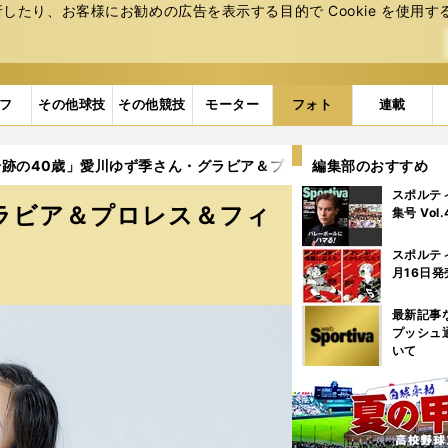
たり、お客様にお勧めの広告を表⽰する⽬的で Cookie を使⽤す
フ
その他球技
その他競技
モーター
フォト
連載
跡の40歳」愛川ゆず季さん・グラビア＆プロレス＆フィットネス写真（
編集部のおすすめ
スポルテ
ラビア＆プロレス＆フィ
集号 Vol
スポルテ
月16日発
最新記事
プッシュ
いて