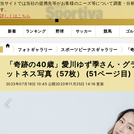
当サイトでは当社の提携先等がお客様のニーズ等について調査・分析し
web Sportiva (webスポルティーバ)
す。
詳しくはこちら
新着
ランキング
野球
サッカー
競馬
ゴル
we
フォトギャラリー
スポーツビーナスギャラリー
「奇
b
ス
「奇跡の40歳」愛川ゆず季さん・グ
ポ
ル
ットネス写真（57枚） (51ページ目)
テ
2023年07月18日 10:45 公開
2023年11月25日 14:16 更新
ィ
ー
バ
次へ