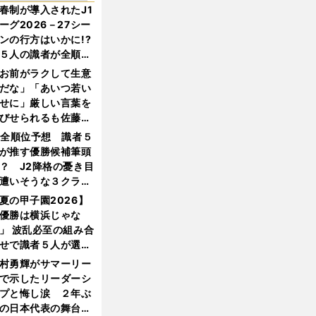
春制が導入されたJ1
ーグ2026－27シー
ンの行方はいかに!?
５人の識者が全順位
大胆予想
お前がラクして生意
だな」「あいつ若い
せに」厳しい言葉を
びせられるも佐藤慎
郎が貫いた誇りとフ
1全順位予想 識者５
ンへの思い
が推す優勝候補筆頭
？ J2降格の憂き目
遭いそうな３クラブ
は？
夏の甲子園2026】
優勝は横浜じゃな
」 波乱必至の組み合
せで識者５人が選ん
優勝校はここだ！
村勇輝がサマーリー
で示したリーダーシ
プと悔し涙 ２年ぶ
の日本代表の舞台を