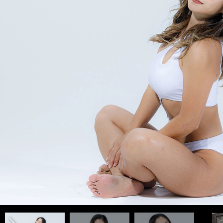
photo by Koreeda Ukyo
前編「愛川ゆず季の「美ボディ」はどのように作られたのか 「
ネス大会で優勝するまで＞＞
後編「愛川ゆず季は「グラビア時代に売りだったバスト」を意地
前へ
いく」トレーニングで身体を絞った」＞＞