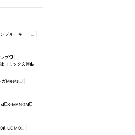
ャンプルーキー！
新
し
い
ウ
ャンプ
新
ィ
社コミック文庫
し
新
ン
い
し
ド
ウ
い
ウ
ガMeets
新
ィ
ウ
で
し
ン
ィ
開
い
ド
ン
く
ウ
ウ
ド
s
S-MANGA
新
新
ィ
で
ウ
し
し
ン
開
で
い
い
ド
く
開
ウ
ウ
ウ
NO
UOMO
く
新
新
ィ
ィ
で