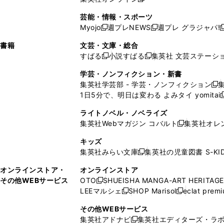
し
新
し
し
し
ン
ィ
ン
ン
開
で
開
で
い
し
い
い
い
ド
ン
ド
ド
芸能・情報・スポーツ
く
開
く
開
ウ
い
ウ
ウ
ウ
ウ
ド
ウ
ウ
Myojo
週プレNEWS
週プレ グラジャパ!
く
く
新
新
新
ィ
ウ
ィ
ィ
ィ
で
ウ
で
で
し
し
ン
ィ
ン
ン
ン
書籍
文芸・文庫・総合
開
で
開
開
い
い
ド
ン
ド
ド
ド
すばる
小説すばる
集英社 文芸ステーシ
く
開
く
く
新
新
ウ
ウ
ウ
ド
ウ
ウ
ウ
く
し
し
ィ
ィ
学芸・ノンフィクション・新書
で
ウ
で
で
で
い
い
ン
ン
集英社学芸部 - 学芸・ノンフィクション
開
で
開
開
開
新
ウ
ウ
ド
ド
1日5分で、明日は変わる よみタイ yomitai
く
開
く
く
く
し
新
ィ
ィ
ウ
ウ
く
い
ン
ン
ライトノベル・ノベライズ
で
で
ウ
ド
ド
集英社Webマガジン コバルト
集英社オレ
開
開
新
ィ
ウ
ウ
く
く
し
ン
キッズ
で
で
い
ド
集英社みらい文庫
集英社の児童図書 S-KID
開
開
新
ウ
ウ
く
く
し
ィ
オンラインストア・
オンラインストア
で
い
ン
その他WEBサービス
OTO
SHUEISHA MANGA-ART HERITAGE
開
新
ウ
ド
LEEマルシェ
SHOP Marisol
eclat prem
く
し
新
新
ィ
ウ
い
し
し
ン
その他WEBサービス
で
ウ
い
い
ド
集英社アドナビ
集英社エディターズ・ラ
開
新