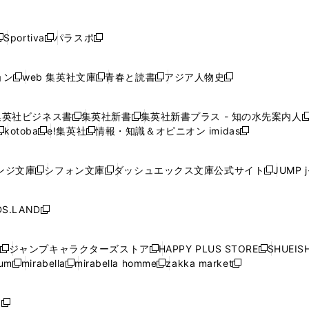
し
し
し
し
し
ン
ン
ン
ン
開
開
開
開
開
い
い
い
い
い
ド
ド
ド
ド
く
く
く
く
く
ウ
ウ
ウ
ウ
ウ
ウ
ウ
ウ
ウ
Sportiva
パラスポ
新
新
ィ
ィ
ィ
ィ
ィ
で
で
で
で
し
し
し
ン
ン
ン
ン
ン
開
開
開
開
い
い
い
ド
ド
ド
ド
ド
ョン
web 集英社文庫
青春と読書
アジア人物史
く
く
く
く
新
新
新
新
ウ
ウ
ウ
ウ
ウ
ウ
ウ
ウ
し
し
し
し
ィ
ィ
ィ
で
で
で
で
で
い
い
い
い
ン
ン
ン
集英社ビジネス書
集英社新書
集英社新書プラス - 知の水先案内人
開
開
開
開
開
新
新
新
ウ
ウ
ウ
ウ
ド
ド
ド
kotoba
e!集英社
情報・知識＆オピニオン imidas
く
く
く
く
く
新
し
新
し
新
ィ
ィ
ィ
ィ
ウ
ウ
ウ
し
し
い
し
い
し
ン
ン
ン
ン
で
で
で
い
い
ウ
い
ウ
い
ド
ド
ド
ド
ンジ文庫
シフォン文庫
ダッシュエックス文庫公式サイト
JUMP 
開
開
開
新
新
新
ウ
ウ
ィ
ウ
ィ
ウ
ウ
ウ
ウ
ウ
く
く
く
し
し
し
ィ
ィ
ン
ィ
ン
ィ
で
で
で
で
い
い
い
ン
ン
ド
ン
ド
ン
S.LAND
開
開
開
開
新
ウ
ウ
ウ
ド
ド
ウ
ド
ウ
ド
く
く
く
く
し
ィ
ィ
ィ
ウ
ウ
で
ウ
で
ウ
い
ン
ン
ン
ジャンプキャラクターズストア
HAPPY PLUS STORE
SHUEIS
で
で
開
で
開
で
新
新
新
ウ
ド
ド
ド
ium
mirabella
mirabella homme
zakka market
開
開
く
開
く
開
し
新
新
新
し
新
し
ィ
ウ
ウ
ウ
く
く
く
く
い
し
し
い
し
し
い
ン
で
で
で
ウ
い
い
ウ
い
い
ウ
ド
ボ
開
開
開
新