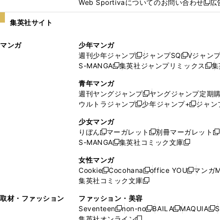
Web Sportivaについてのお問い合わせ
広
し
新
い
し
集英社サイト
ウ
い
ィ
ウ
マンガ
少年マンガ
ン
ィ
週刊少年ジャンプ
ジャンプSQ
Vジャン
ド
ン
新
新
S-MANGA
集英社ジャンプリミックス
集
ウ
ド
新
し
し
新
で
ウ
し
い
い
し
青年マンガ
開
で
い
ウ
ウ
い
週刊ヤングジャンプ
ヤングジャンプ定期
新
く
開
ウ
ィ
ィ
ウ
ウルトラジャンプ
少年ジャンプ+
ジャン
新
し
新
く
ィ
ン
ン
ィ
し
い
し
ン
ド
ド
ン
少女マンガ
い
ウ
い
ド
ウ
ウ
ド
りぼん
マーガレット
別冊マーガレット
新
新
新
ウ
ィ
ウ
ウ
で
で
ウ
S-MANGA
集英社コミック文庫
し
新
し
新
ィ
ン
ィ
で
開
開
で
い
し
い
し
ン
ド
ン
女性マンガ
開
く
く
開
ウ
い
ウ
い
ド
ウ
ド
Cookie
Cocohana
office YOU
マンガM
く
く
新
新
新
ィ
ウ
ィ
ウ
ウ
で
ウ
集英社コミック文庫
し
新
し
し
ン
ィ
ン
ィ
で
開
で
い
し
い
い
ド
ン
ド
ン
取材・ファッション
ファッション・美容
開
く
開
ウ
い
ウ
ウ
ウ
ド
ウ
ド
Seventeen
non-no
BAILA
MAQUIA
S
く
く
新
新
新
新
ィ
ウ
ィ
ィ
で
ウ
で
ウ
集英社オンライン