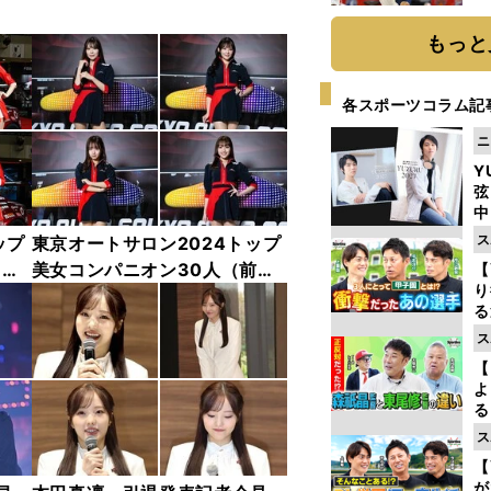
糧
は
もっと
各スポーツコラム記
ニ
Y
弦
中
ス
ップ
東京オートサロン2024トップ
中
美女コンパニオン30人（前
【
り
編）「全身フォト」
る
学
ス
け
【
よ
る
光
ス
ピ
【
が