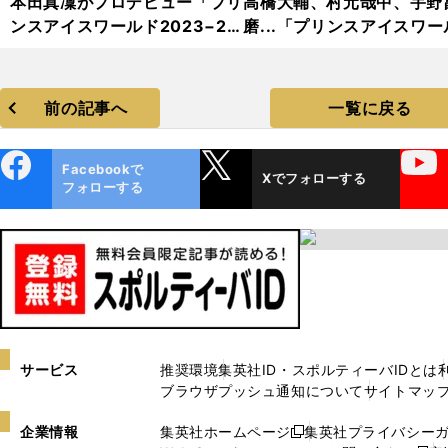
本田真凜がプロデビュー「プリ
高橋大輔、村元哉中、宇野
ンスアイスワールド2023−20
磨...「プリンスアイスワー
24」フォトギャラリー
2023−2024」フォトギャ
リー
前の記事へ
一覧に戻る
ebo
X
YouTube
Facebookで
Xでフォローする
ok
フォローする
サービス
推奨環境
集英社ID・スポルティーバIDとは
ブラウザプッシュ通知について
サイトマッ
企業情報
集英社ホームページ
集英社プライバシー
新