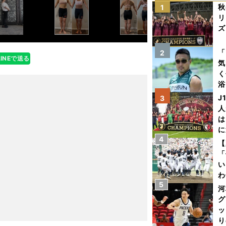
秋
1
リ
ズ
を
「
2
LINEで送る
気
く
浴
太
J
3
ァ
人
は
に
4
と
【
「
い
わ
5
だ
河
グ
ッ
り