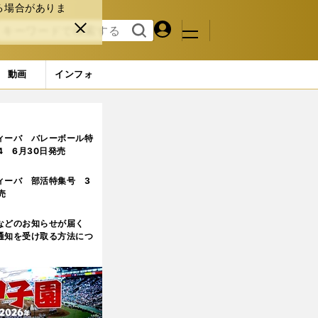
る場合がありま
マイペ
閉じ
検索
メニュ
ー
る
す
ジ
る
動画
インフォ
57枚） (51ページ目)
ィーバ バレーボール特
.4 6月30日発売
ィーバ 部活特集号 3
売
などのお知らせが届く
通知を受け取る方法につ