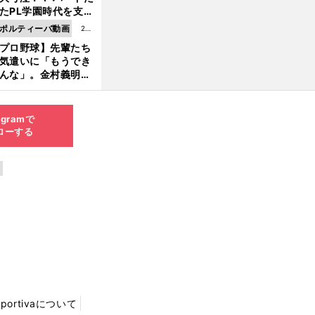
8.0
たPL学園時代を支え
6更
ものとは
ポルティーバ動画
202
新
プロ野球】先輩たち
6.0
気遣いに「もうでき
8.0
んな」。金村義明＆
6更
塚光二が明かす引退
新
ピソード！
agramで
ローする
Sportivaについて