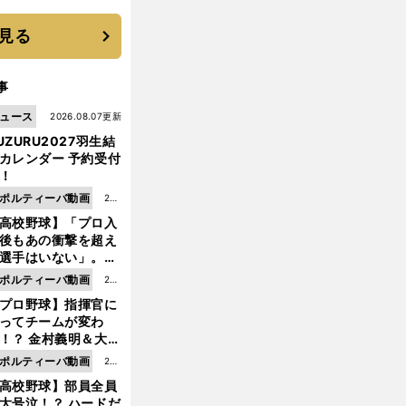
に３年目のNBA挑戦
続く
見る
事
ュース
2026.08.07更新
UZURU2027羽生結
カレンダー 予約受付
！
ポルティーバ動画
202
高校野球】「プロ入
6.0
後もあの衝撃を超え
8.0
選手はいない」。PL
6更
園トリオが衝撃を受
ポルティーバ動画
202
新
た選手
プロ野球】指揮官に
6.0
ってチームが変わ
8.0
！？ 金村義明＆大塚
6更
二が語る歴代監督エ
ポルティーバ動画
202
新
ソード
高校野球】部員全員
6.0
大号泣！？ ハードだ