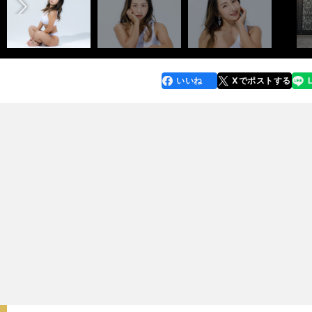
いいね
Xでポストする
line
faceboo
x
k