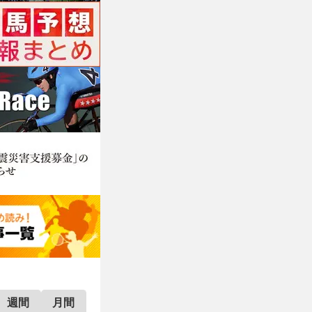
週間
月間