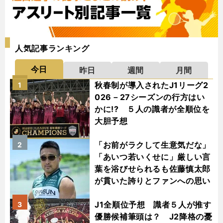
人気記事ランキング
今日
昨日
週間
月間
秋春制が導入されたJ1リーグ2
1
026－27シーズンの行方はい
かに!? ５人の識者が全順位を
大胆予想
「お前がラクして生意気だな」
2
「あいつ若いくせに」厳しい言
葉を浴びせられるも佐藤慎太郎
が貫いた誇りとファンへの思い
J1全順位予想 識者５人が推す
3
優勝候補筆頭は？ J2降格の憂