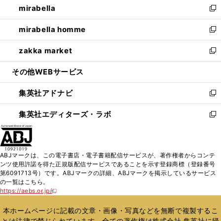
mirabella
く
で
ド
ィ
い
新
開
ウ
ン
ウ
し
mirabella homme
く
で
ド
ィ
い
新
開
ウ
ン
ウ
し
zakka market
く
で
ド
ィ
い
新
開
ウ
ン
ウ
し
その他WEBサービス
く
で
ド
ィ
い
開
ウ
ン
ウ
集英社アドナビ
く
で
ド
ィ
新
開
ウ
ン
し
集英社エディターズ・ラボ
く
で
ド
い
新
開
ウ
ウ
し
く
で
ィ
い
開
ン
ウ
ABJマークは、この電子書店・電子書籍配信サービスが、著作権者からコンテ
く
ド
ィ
ンツ使用許諾を得た正規版配信サービスであることを示す登録商標（登録番号
ウ
ン
第6091713号）です。ABJマークの詳細、ABJマークを掲示しているサービス
で
ド
の一覧はこちら。
開
ウ
https://aebs.or.jp/
新
く
で
し
い
開
本ホームページに記載の文章・画像・写真などを無断で複製するこ
ウ
く
とは法律で禁じられています。全ての著作権は株式会社 集英社に帰