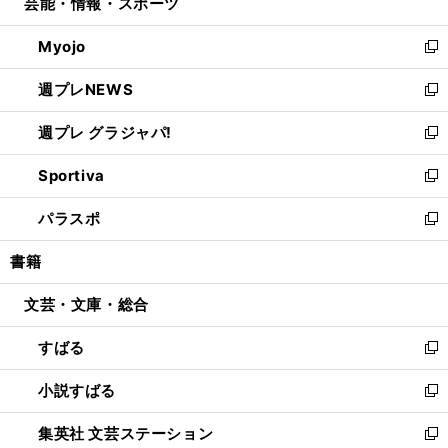
芸能・情報・スポーツ
く
で
ド
ィ
い
開
ウ
ン
ウ
Myojo
く
で
ド
ィ
新
開
ウ
ン
し
週プレNEWS
く
で
ド
い
新
開
ウ
ウ
し
週プレ グラジャパ!
く
で
ィ
い
新
開
ン
ウ
し
Sportiva
く
ド
ィ
い
新
ウ
ン
ウ
し
パラスポ
で
ド
ィ
い
新
開
ウ
ン
ウ
し
書籍
く
で
ド
ィ
い
開
ウ
ン
ウ
文芸・文庫・総合
く
で
ド
ィ
開
ウ
ン
すばる
く
で
ド
新
開
ウ
し
小説すばる
く
で
い
新
開
ウ
し
集英社 文芸ステーション
く
ィ
い
新