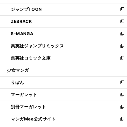
開
ウ
ン
ウ
し
ジャンプTOON
く
で
ド
ィ
い
新
開
ウ
ン
ウ
し
ZEBRACK
く
で
ド
ィ
い
新
開
ウ
ン
ウ
し
S-MANGA
く
で
ド
ィ
い
新
開
ウ
ン
ウ
し
集英社ジャンプリミックス
く
で
ド
ィ
い
新
開
ウ
ン
ウ
し
集英社コミック文庫
く
で
ド
ィ
い
新
開
ウ
ン
ウ
し
少女マンガ
く
で
ド
ィ
い
開
ウ
ン
ウ
りぼん
く
で
ド
ィ
新
開
ウ
ン
し
マーガレット
く
で
ド
い
新
開
ウ
ウ
し
別冊マーガレット
く
で
ィ
い
新
開
ン
ウ
し
マンガMee公式サイト
く
ド
ィ
い
新
ウ
ン
ウ
し