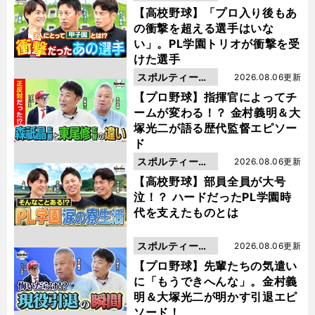
動画
【高校野球】「プロ入り後もあ
の衝撃を超える選手はいな
い」。PL学園トリオが衝撃を受
けた選手
スポルティーバ
2026.08.06更新
動画
【プロ野球】指揮官によってチ
ームが変わる！？ 金村義明＆大
塚光二が語る歴代監督エピソー
ド
スポルティーバ
2026.08.06更新
動画
【高校野球】部員全員が大号
泣！？ ハードだったPL学園時
代を支えたものとは
スポルティーバ
2026.08.06更新
動画
【プロ野球】先輩たちの気遣い
に「もうできへんな」。金村義
明＆大塚光二が明かす引退エピ
ソード！