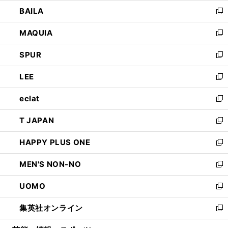
ウ
し
BAILA
く
ィ
い
新
ン
ウ
し
MAQUIA
ド
ィ
い
新
ウ
ン
ウ
し
SPUR
で
ド
ィ
い
新
開
ウ
ン
ウ
し
LEE
く
で
ド
ィ
い
新
開
ウ
ン
ウ
し
eclat
く
で
ド
ィ
い
新
開
ウ
ン
ウ
し
T JAPAN
く
で
ド
ィ
い
新
開
ウ
ン
ウ
し
HAPPY PLUS ONE
く
で
ド
ィ
い
新
開
ウ
ン
ウ
し
MEN'S NON-NO
く
で
ド
ィ
い
新
開
ウ
ン
ウ
し
UOMO
く
で
ド
ィ
い
新
開
ウ
ン
ウ
し
集英社オンライン
く
で
ド
ィ
い
新
開
ウ
ン
ウ
し