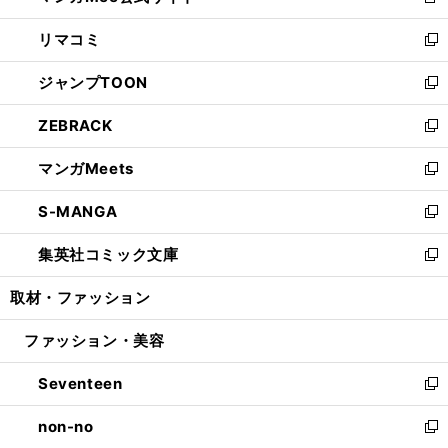
新
ウ
ン
ウ
し
リマコミ
で
ド
ィ
い
新
開
ウ
ン
ウ
し
ジャンプTOON
く
で
ド
ィ
い
新
開
ウ
ン
ウ
し
ZEBRACK
く
で
ド
ィ
い
新
開
ウ
ン
ウ
し
マンガMeets
く
で
ド
ィ
い
新
開
ウ
ン
ウ
し
S-MANGA
く
で
ド
ィ
い
新
開
ウ
ン
ウ
し
集英社コミック文庫
く
で
ド
ィ
い
新
開
ウ
ン
ウ
し
取材・ファッション
く
で
ド
ィ
い
開
ウ
ン
ウ
ファッション・美容
く
で
ド
ィ
開
ウ
ン
Seventeen
く
で
ド
新
開
ウ
し
non-no
く
で
い
新
開