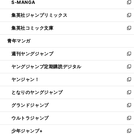
S-MANGA
く
で
ド
ィ
い
新
開
ウ
ン
ウ
し
集英社ジャンプリミックス
く
で
ド
ィ
い
新
開
ウ
ン
ウ
し
集英社コミック文庫
く
で
ド
ィ
い
新
開
ウ
ン
ウ
し
青年マンガ
く
で
ド
ィ
い
開
ウ
ン
ウ
週刊ヤングジャンプ
く
で
ド
ィ
新
開
ウ
ン
し
ヤングジャンプ定期購読デジタル
く
で
ド
い
新
開
ウ
ウ
し
ヤンジャン！
く
で
ィ
い
新
開
ン
ウ
し
となりのヤングジャンプ
く
ド
ィ
い
新
ウ
ン
ウ
し
グランドジャンプ
で
ド
ィ
い
新
開
ウ
ン
ウ
し
ウルトラジャンプ
く
で
ド
ィ
い
新
開
ウ
ン
ウ
し
少年ジャンプ+
く
で
ド
ィ
い
新