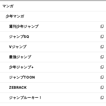
ン
く/
マンガ
ド
閉
ウ
じ
少年マンガ
で
る
開
週刊少年ジャンプ
く
新
し
ジャンプSQ
い
新
ウ
し
Vジャンプ
ィ
い
新
ン
ウ
し
最強ジャンプ
ド
ィ
い
新
ウ
ン
ウ
し
少年ジャンプ+
で
ド
ィ
い
新
開
ウ
ン
ウ
し
ジャンプTOON
く
で
ド
ィ
い
新
開
ウ
ン
ウ
し
ZEBRACK
く
で
ド
ィ
い
新
開
ウ
ン
ウ
し
ジャンプルーキー！
く
で
ド
ィ
い
新
開
ウ
ン
ウ
し