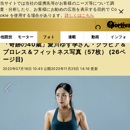
当サイトでは当社の提携先等がお客様のニーズ等について調
査・分析したり、お客様にお勧めの広告を表⽰する⽬的で Co
閉じ
okie を使⽤する場合があります。
詳しくはこちら
る
マイペ
web Sportiva (webスポルティーバ)
検索
メニュ
we
ー
フォトギャラリー
スポーツビーナスギャラリー
「奇
b
ジ
の他競技
モーター
フォト
連載
動画
インフォ
ス
「奇跡の40歳」愛川ゆず季さん・グラビア＆
ポ
プロレス＆フィットネス写真（57枚） (26ペ
ル
ージ目)
テ
ィ
2023年07月18日 10:45 公開
2023年11月25日 14:16 更新
ー
バ
次へ