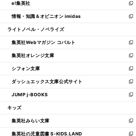
e!集英社
く
で
ド
ィ
い
新
開
ウ
ン
ウ
し
情報・知識＆オピニオン imidas
く
で
ド
ィ
い
新
開
ウ
ン
ウ
し
ライトノベル・ノベライズ
く
で
ド
ィ
い
開
ウ
ン
ウ
集英社Webマガジン コバルト
く
で
ド
ィ
新
開
ウ
ン
し
集英社オレンジ文庫
く
で
ド
い
新
開
ウ
ウ
し
シフォン文庫
く
で
ィ
い
新
開
ン
ウ
し
ダッシュエックス文庫公式サイト
く
ド
ィ
い
新
ウ
ン
ウ
し
JUMP j-BOOKS
で
ド
ィ
い
新
開
ウ
ン
ウ
し
キッズ
く
で
ド
ィ
い
開
ウ
ン
ウ
集英社みらい文庫
く
で
ド
ィ
新
開
ウ
ン
し
集英社の児童図書 S-KIDS.LAND
く
で
ド
い
新