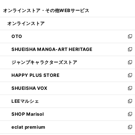
開
ウ
ウ
し
オンラインストア・
その他WEBサービス
く
で
ィ
い
開
ン
ウ
オンラインストア
く
ド
ィ
ウ
ン
OTO
で
ド
新
開
ウ
し
SHUEISHA MANGA-ART HERITAGE
く
で
い
新
開
ウ
し
ジャンプキャラクターズストア
く
ィ
い
新
ン
ウ
し
HAPPY PLUS STORE
ド
ィ
い
新
ウ
ン
ウ
し
SHUEISHA VOX
で
ド
ィ
い
新
開
ウ
ン
ウ
し
LEEマルシェ
く
で
ド
ィ
い
新
開
ウ
ン
ウ
し
SHOP Marisol
く
で
ド
ィ
い
新
開
ウ
ン
ウ
し
eclat premium
く
で
ド
ィ
い
新
開
ウ
ン
ウ
し