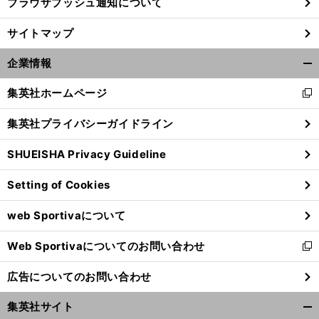
ブラウザプッシュ通知について
サイトマップ
企業情報
開
く/
集英社ホームページ
新
閉
し
じ
集英社プライバシーガイドライン
い
る
ウ
SHUEISHA Privacy Guideline
ィ
ン
Setting of Cookies
ド
ウ
web Sportivaについて
で
開
Web Sportivaについてのお問い合わせ
く
新
し
広告についてのお問い合わせ
い
ウ
集英社サイト
ィ
開