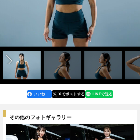
photo by Koreeda Ukyo
前編「愛川ゆず季の「美ボディ」はどのように作られたのか 「女性として
は終わったな…」からフィットネス大会で優勝するまで＞＞
後編「愛川ゆず季は「グラビア時代に売りだったバスト」を意地でも残す
ため「女性らしく筋肉をつけていく」トレーニングで身体を絞った」＞＞
前へ
いいね
Xでポストする
LINEで送る
line
faceboo
x
k
その他のフォトギャラリー