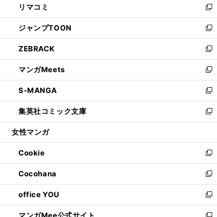
リマコミ
で
ド
ィ
い
新
開
ウ
ン
ウ
し
ジャンプTOON
く
で
ド
ィ
い
新
開
ウ
ン
ウ
し
ZEBRACK
く
で
ド
ィ
い
新
開
ウ
ン
ウ
し
マンガMeets
く
で
ド
ィ
い
新
開
ウ
ン
ウ
し
S-MANGA
く
で
ド
ィ
い
新
開
ウ
ン
ウ
し
集英社コミック文庫
く
で
ド
ィ
い
新
開
ウ
ン
ウ
し
女性マンガ
く
で
ド
ィ
い
開
ウ
ン
ウ
Cookie
く
で
ド
ィ
新
開
ウ
ン
し
Cocohana
く
で
ド
い
新
開
ウ
ウ
し
office YOU
く
で
ィ
い
新
開
ン
ウ
し
マンガMee公式サイト
く
ド
ィ
い