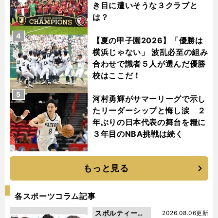
き目に遭いそうな３クラブと
は？
4
【夏の甲子園2026】「優勝は
横浜じゃない」 波乱必至の組み
合わせで識者５人が選んだ優勝
校はここだ！
5
河村勇輝がサマーリーグで示し
たリーダーシップと悔し涙 ２
年ぶりの日本代表の舞台を糧に
３年目のNBA挑戦は続く
もっと見る
各スポーツコラム記事
スポルティーバ
2026.08.06更新