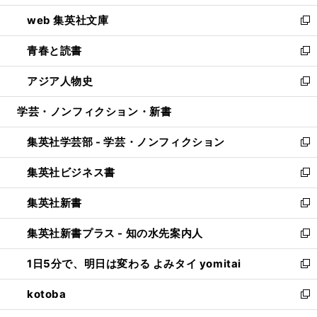
ン
ウ
し
web 集英社文庫
ド
ィ
い
新
ウ
ン
ウ
し
青春と読書
で
ド
ィ
い
新
開
ウ
ン
ウ
し
アジア人物史
く
で
ド
ィ
い
新
開
ウ
ン
ウ
し
学芸・ノンフィクション・新書
く
で
ド
ィ
い
開
ウ
ン
ウ
集英社学芸部 - 学芸・ノンフィクション
く
で
ド
ィ
新
開
ウ
ン
し
集英社ビジネス書
く
で
ド
い
新
開
ウ
ウ
し
集英社新書
く
で
ィ
い
新
開
ン
ウ
し
集英社新書プラス - 知の水先案内人
く
ド
ィ
い
新
ウ
ン
ウ
し
1日5分で、明日は変わる よみタイ yomitai
で
ド
ィ
い
新
開
ウ
ン
ウ
し
kotoba
く
で
ド
ィ
い
新
開
ウ
ン
ウ
し