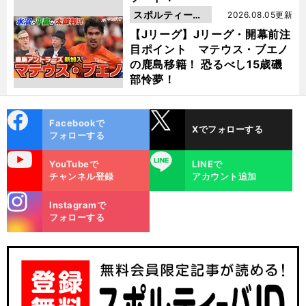
スポルティーバ
2026.08.05更新
動画
【Jリーグ】Jリーグ・開幕前注
目ポイント マテウス・ブエノ
の鹿島移籍！ 恐るべし15歳磯
部怜夢！
cebo
X
Facebookで
Xでフォローする
ok
フォローする
uTube
LINE
YouTubeで
LINEで
チャンネル登録
アカウント追加
stagra
Instagramで
m
フォローする