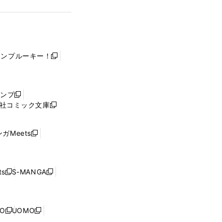
ャンプルーキー！
新
し
い
ウ
ャンプ
新
ィ
社コミック文庫
し
新
ン
い
し
ド
ウ
い
ウ
ガMeets
新
ィ
ウ
で
し
ン
ィ
開
い
ド
ン
く
ウ
ウ
ド
s
S-MANGA
新
新
ィ
で
ウ
し
し
ン
開
で
い
い
ド
く
開
ウ
ウ
ウ
NO
UOMO
く
新
新
ィ
ィ
で