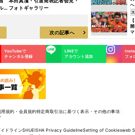
昌
本田真凜・引退発表記者会見・
へ
ルド
フォトギャラリー
大
ス
ラ
エ
【
マ
次の記事へ
島
歳
Instagra
LINE
YouTubeで
LINEで
Inst
m
チャンネル登録
アカウント追加
フォ
利用規約・会員規約
特定商取引法に基づく表示・その他の事項
プ
ガイドライン
SHUEISHA Privacy Guideline
Setting of Cookies
web 