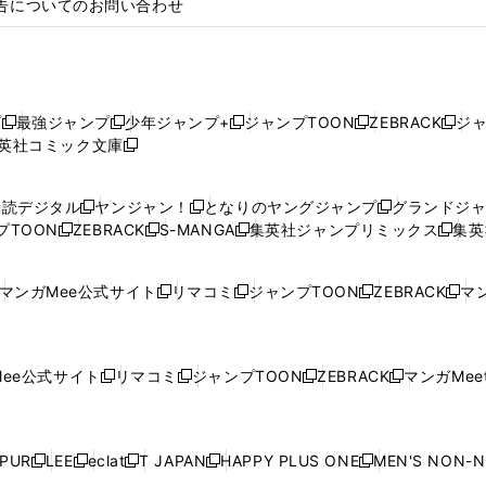
告についてのお問い合わせ
プ
最強ジャンプ
少年ジャンプ+
ジャンプTOON
ZEBRACK
ジ
新
新
新
新
新
英社コミック文庫
し
新
し
し
し
し
い
い
し
い
い
い
ウ
ウ
い
ウ
ウ
ウ
購読デジタル
ヤンジャン！
となりのヤングジャンプ
グランドジ
新
新
新
ィ
ィ
ウ
ィ
ィ
ィ
プTOON
ZEBRACK
S-MANGA
集英社ジャンプリミックス
集英
新
し
新
し
新
し
新
ン
ン
ィ
ン
ン
ン
し
い
し
い
し
い
し
ド
ド
ン
ド
ド
ド
い
ウ
い
ウ
い
ウ
い
ウ
ウ
ド
ウ
ウ
ウ
マンガMee公式サイト
リマコミ
ジャンプTOON
ZEBRACK
マン
新
新
新
新
ウ
ィ
ウ
ィ
ウ
ィ
ウ
で
で
ウ
で
で
で
し
し
し
し
し
ィ
ン
ィ
ン
ィ
ン
ィ
開
開
で
開
開
開
い
い
い
い
い
ン
ド
ン
ド
ン
ド
ン
く
く
開
く
く
く
ウ
ウ
ウ
ウ
ウ
ド
ウ
ド
ウ
ド
ウ
ド
ee公式サイト
リマコミ
ジャンプTOON
ZEBRACK
マンガMeet
く
新
新
新
新
ィ
ィ
ィ
ィ
ィ
ウ
で
ウ
で
ウ
で
ウ
し
し
し
し
ン
ン
ン
ン
ン
で
開
で
開
で
開
で
い
い
い
い
ド
ド
ド
ド
ド
開
く
開
く
開
く
開
ウ
ウ
ウ
ウ
ウ
ウ
ウ
ウ
ウ
PUR
LEE
eclat
T JAPAN
HAPPY PLUS ONE
MEN'S NON-
く
く
く
く
新
新
新
新
新
ィ
ィ
ィ
ィ
で
で
で
で
で