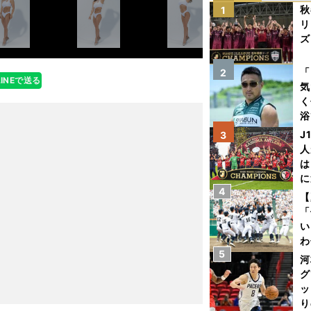
秋
1
リ
ズ
を
「
2
LINEで送る
気
く
浴
太
J
3
ァ
人
は
に
4
と
【
「
い
わ
5
だ
河
グ
ッ
り