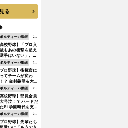
に３年目のNBA挑戦
続く
見る
事
ポルティーバ動画
202
高校野球】「プロ入
6.0
後もあの衝撃を超え
8.0
選手はいない」。PL
6更
園トリオが衝撃を受
ポルティーバ動画
202
新
た選手
プロ野球】指揮官に
6.0
ってチームが変わ
8.0
！？ 金村義明＆大塚
6更
二が語る歴代監督エ
ポルティーバ動画
202
新
ソード
高校野球】部員全員
6.0
大号泣！？ ハードだ
8.0
たPL学園時代を支え
6更
ものとは
ポルティーバ動画
202
新
プロ野球】先輩たち
6.0
気遣いに「もうでき