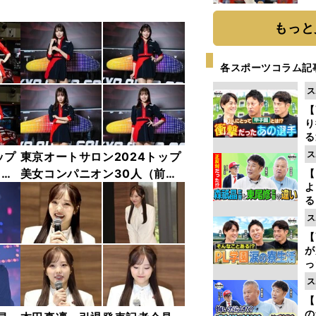
糧
は
もっと
各スポーツコラム記
ス
【
り
る
学
ス
ップ
東京オートサロン2024トップ
け
中
美女コンパニオン30人（前
【
よ
編）「全身フォト」
る
光
ス
ピ
【
が
っ
た
ス
【
の