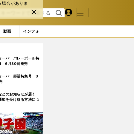
る場合がありま
マイペ
閉じ
検索
メニュ
ー
る
す
ジ
る
動画
インフォ
57枚） (34ページ目)
ィーバ バレーボール特
.4 6月30日発売
ィーバ 部活特集号 3
売
などのお知らせが届く
通知を受け取る方法につ