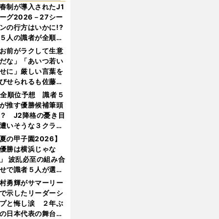
春制が導入されたJ1
ーグ2026－27シー
ンの行方はいかに!?
５人の識者が全順位
大胆予想
お前がラクして生意
だな」「あいつ若い
せに」厳しい言葉を
びせられるも佐藤慎
郎が貫いた誇りとフ
1全順位予想 識者５
ンへの思い
が推す優勝候補筆頭
？ J2降格の憂き目
遭いそうな３クラブ
は？
夏の甲子園2026】
優勝は横浜じゃな
」 波乱必至の組み合
せで識者５人が選ん
優勝校はここだ！
村勇輝がサマーリー
で示したリーダーシ
プと悔し涙 ２年ぶ
の日本代表の舞台を