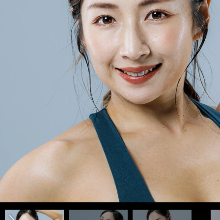
photo by Koreeda Ukyo
前編「愛川ゆず季の「美ボディ」はどのように作られたのか 「
ネス大会で優勝するまで＞＞
後編「愛川ゆず季は「グラビア時代に売りだったバスト」を意地
前へ
いく」トレーニングで身体を絞った」＞＞