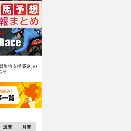
週間
月間