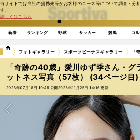
当サイトでは当社の提携先等がお客様のニーズ等について調査・分析し
web Sportiva (webスポルティーバ)
す。
詳しくはこちら
新着
ランキング
野球
サッカー
競馬
ゴル
we
フォトギャラリー
スポーツビーナスギャラリー
「奇
b
ス
「奇跡の40歳」愛川ゆず季さん・グ
ポ
ル
ットネス写真（57枚） (34ページ目)
テ
2023年07月18日 10:45 公開
2023年11月25日 14:16 更新
ィ
ー
バ
次へ