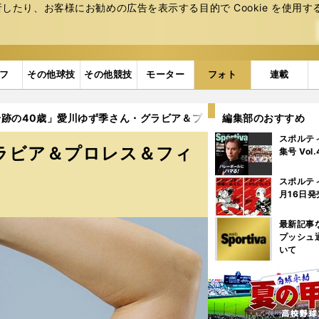
たり、お客様にお勧めの広告を表⽰する⽬的で Cookie を使⽤す
フ
その他球技
その他競技
モーター
フォト
連載
跡の40歳」愛川ゆず季さん・グラビア＆プロレス＆フィットネス写真（
編集部のおすすめ
スポルテ
ラビア＆プロレス＆フィ
集号 Vol
スポルテ
月16日発
最新記事
プッシュ
いて