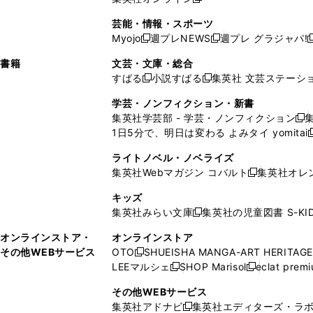
し
新
し
し
し
ン
ィ
ン
ン
開
で
開
で
い
し
い
い
い
ド
ン
ド
ド
芸能・情報・スポーツ
く
開
く
開
ウ
い
ウ
ウ
ウ
ウ
ド
ウ
ウ
Myojo
週プレNEWS
週プレ グラジャパ!
く
く
新
新
新
ィ
ウ
ィ
ィ
ィ
で
ウ
で
で
し
し
ン
ィ
ン
ン
ン
書籍
文芸・文庫・総合
開
で
開
開
い
い
ド
ン
ド
ド
ド
すばる
小説すばる
集英社 文芸ステーシ
く
開
く
く
新
新
ウ
ウ
ウ
ド
ウ
ウ
ウ
く
し
し
ィ
ィ
学芸・ノンフィクション・新書
で
ウ
で
で
で
い
い
ン
ン
集英社学芸部 - 学芸・ノンフィクション
開
で
開
開
開
新
ウ
ウ
ド
ド
1日5分で、明日は変わる よみタイ yomitai
く
開
く
く
く
し
新
ィ
ィ
ウ
ウ
く
い
ン
ン
ライトノベル・ノベライズ
で
で
ウ
ド
ド
集英社Webマガジン コバルト
集英社オレ
開
開
新
ィ
ウ
ウ
く
く
し
ン
キッズ
で
で
い
ド
集英社みらい文庫
集英社の児童図書 S-KID
開
開
新
ウ
ウ
く
く
し
ィ
オンラインストア・
オンラインストア
で
い
ン
その他WEBサービス
OTO
SHUEISHA MANGA-ART HERITAGE
開
新
ウ
ド
LEEマルシェ
SHOP Marisol
eclat prem
く
し
新
新
ィ
ウ
い
し
し
ン
その他WEBサービス
で
ウ
い
い
ド
集英社アドナビ
集英社エディターズ・ラ
開
新