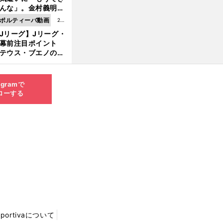
8.0
んな」。金村義明＆
6更
塚光二が明かす引退
ポルティーバ動画
202
新
ピソード！
Jリーグ】Jリーグ・
6.0
開幕前注目ポイント
8.0
テウス・ブエノの鹿
5更
移籍！ 恐るべし15
新
磯部怜夢！
agramで
ローする
Sportivaについて