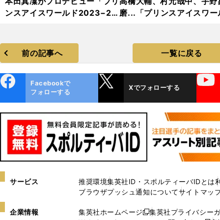
本田真凜がプロデビュー「プリ
高橋大輔、村元哉中、宇野
ンスアイスワールド2023−20
磨...「プリンスアイスワー
24」フォトギャラリー
2023−2024」フォトギャ
リー
前の記事へ
一覧に戻る
ebo
X
YouTube
Facebookで
Xでフォローする
ok
フォローする
サービス
推奨環境
集英社ID・スポルティーバIDとは
ブラウザプッシュ通知について
サイトマッ
企業情報
集英社ホームページ
集英社プライバシー
新