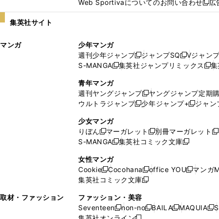
Web Sportivaについてのお問い合わせ
広
し
新
い
し
集英社サイト
ウ
い
ィ
ウ
マンガ
少年マンガ
ン
ィ
週刊少年ジャンプ
ジャンプSQ
Vジャン
ド
ン
新
新
S-MANGA
集英社ジャンプリミックス
集
ウ
ド
新
し
し
新
で
ウ
し
い
い
し
青年マンガ
開
で
い
ウ
ウ
い
週刊ヤングジャンプ
ヤングジャンプ定期
新
く
開
ウ
ィ
ィ
ウ
ウルトラジャンプ
少年ジャンプ+
ジャン
新
し
新
く
ィ
ン
ン
ィ
し
い
し
ン
ド
ド
ン
少女マンガ
い
ウ
い
ド
ウ
ウ
ド
りぼん
マーガレット
別冊マーガレット
新
新
新
ウ
ィ
ウ
ウ
で
で
ウ
S-MANGA
集英社コミック文庫
し
新
し
新
ィ
ン
ィ
で
開
開
で
い
し
い
し
ン
ド
ン
女性マンガ
開
く
く
開
ウ
い
ウ
い
ド
ウ
ド
Cookie
Cocohana
office YOU
マンガM
く
く
新
新
新
ィ
ウ
ィ
ウ
ウ
で
ウ
集英社コミック文庫
し
新
し
し
ン
ィ
ン
ィ
で
開
で
い
し
い
い
ド
ン
ド
ン
取材・ファッション
ファッション・美容
開
く
開
ウ
い
ウ
ウ
ウ
ド
ウ
ド
Seventeen
non-no
BAILA
MAQUIA
S
く
く
新
新
新
新
ィ
ウ
ィ
ィ
で
ウ
で
ウ
集英社オンライン