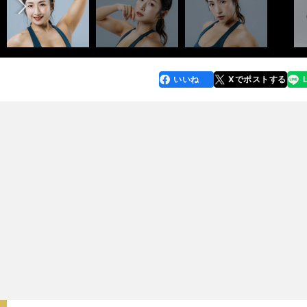
いいね
Xでポストする
line
faceboo
x
k