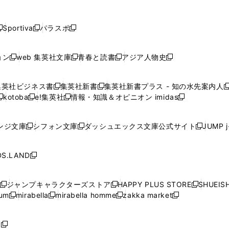
し
し
し
し
し
ン
ン
ン
ン
開
開
開
開
開
い
い
い
い
い
ド
ド
ド
ド
く
く
く
く
く
ウ
ウ
ウ
ウ
ウ
ウ
ウ
ウ
ウ
Sportiva
パラスポ
新
新
ィ
ィ
ィ
ィ
ィ
で
で
で
で
し
し
し
ン
ン
ン
ン
ン
開
開
開
開
い
い
い
ド
ド
ド
ド
ド
ョン
web 集英社文庫
青春と読書
アジア人物史
く
く
く
く
新
新
新
新
ウ
ウ
ウ
ウ
ウ
ウ
ウ
ウ
し
し
し
し
ィ
ィ
ィ
で
で
で
で
で
い
い
い
い
ン
ン
ン
集英社ビジネス書
集英社新書
集英社新書プラス - 知の水先案内人
開
開
開
開
開
新
新
新
ウ
ウ
ウ
ウ
ド
ド
ド
kotoba
e!集英社
情報・知識＆オピニオン imidas
く
く
く
く
く
新
し
新
し
新
ィ
ィ
ィ
ィ
ウ
ウ
ウ
し
し
い
し
い
し
ン
ン
ン
ン
で
で
で
い
い
ウ
い
ウ
い
ド
ド
ド
ド
ンジ文庫
シフォン文庫
ダッシュエックス文庫公式サイト
JUMP 
開
開
開
新
新
新
ウ
ウ
ィ
ウ
ィ
ウ
ウ
ウ
ウ
ウ
く
く
く
し
し
し
ィ
ィ
ン
ィ
ン
ィ
で
で
で
で
い
い
い
ン
ン
ド
ン
ド
ン
S.LAND
開
開
開
開
新
ウ
ウ
ウ
ド
ド
ウ
ド
ウ
ド
く
く
く
く
し
ィ
ィ
ィ
ウ
ウ
で
ウ
で
ウ
い
ン
ン
ン
ジャンプキャラクターズストア
HAPPY PLUS STORE
SHUEIS
で
で
開
で
開
で
新
新
新
ウ
ド
ド
ド
ium
mirabella
mirabella homme
zakka market
開
開
く
開
く
開
し
新
新
新
し
新
し
ィ
ウ
ウ
ウ
く
く
く
く
い
し
し
い
し
し
い
ン
で
で
で
ウ
い
い
ウ
い
い
ウ
ド
ボ
開
開
開
新