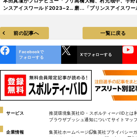
本田真凜がプロデビュー「プリ
高橋大輔、村元哉中、宇野
ンスアイスワールド2023−20
磨...「プリンスアイスワー
24」フォトギャラリー
2023−2024」フォトギャ
リー
前の記事へ
一覧に戻る
ebo
X
YouTube
Facebookで
Xでフォローする
ok
フォローする
サービス
推奨環境
集英社ID・スポルティーバIDとは
ブラウザプッシュ通知について
サイトマッ
企業情報
集英社ホームページ
集英社プライバシー
新