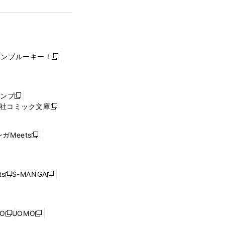
ャンプルーキー！
新
し
い
ウ
ャンプ
新
ィ
社コミック文庫
し
新
ン
い
し
ド
ウ
い
ウ
ガMeets
新
ィ
ウ
で
し
ン
ィ
開
い
ド
ン
く
ウ
ウ
ド
s
S-MANGA
新
新
ィ
で
ウ
し
し
ン
開
で
い
い
ド
く
開
ウ
ウ
ウ
NO
UOMO
く
新
新
ィ
ィ
で