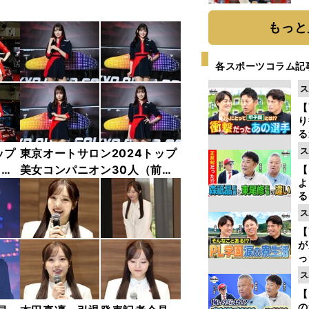
糧
は
もっと
各スポーツコラム記
ス
【
り
る
学
ス
ップ
東京オートサロン2024トップ
け
中
美女コンパニオン30人（前
【
よ
編）「全身フォト」
る
光
ス
ピ
【
が
っ
た
ス
【
の