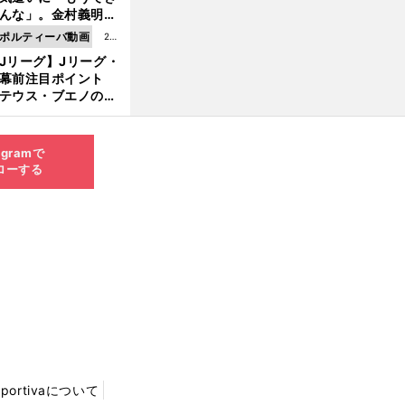
8.0
んな」。金村義明＆
6更
塚光二が明かす引退
ポルティーバ動画
202
新
ピソード！
Jリーグ】Jリーグ・
6.0
開幕前注目ポイント
8.0
テウス・ブエノの鹿
5更
移籍！ 恐るべし15
新
磯部怜夢！
agramで
ローする
Sportivaについて