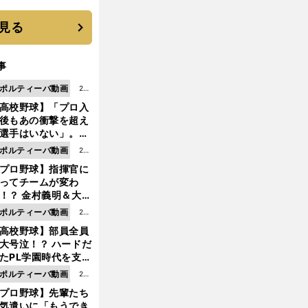
に３年目のNBA挑戦
続く
見る
事
ポルティーバ動画
202
高校野球】「プロ入
6.0
後もあの衝撃を超え
8.0
選手はいない」。PL
6更
園トリオが衝撃を受
ポルティーバ動画
202
新
た選手
プロ野球】指揮官に
6.0
ってチームが変わ
8.0
！？ 金村義明＆大塚
6更
二が語る歴代監督エ
ポルティーバ動画
202
新
ソード
高校野球】部員全員
6.0
大号泣！？ ハードだ
8.0
たPL学園時代を支え
6更
ものとは
ポルティーバ動画
202
新
プロ野球】先輩たち
6.0
気遣いに「もうでき