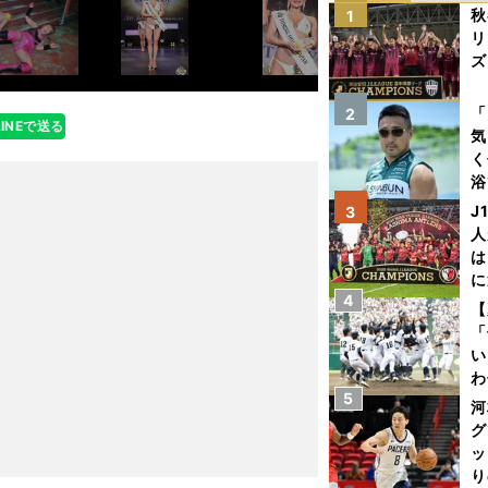
秋
1
リ
ズ
を
「
2
LINEで送る
気
く
浴
太
J
3
ァ
人
は
に
4
と
【
「
い
わ
5
だ
河
グ
ッ
り