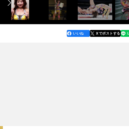
いいね
Xでポストする
line
faceboo
x
k