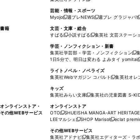
し
新
し
し
し
ン
ィ
ン
ン
開
で
開
で
い
し
い
い
い
ド
ン
ド
ド
芸能・情報・スポーツ
く
開
く
開
ウ
い
ウ
ウ
ウ
ウ
ド
ウ
ウ
Myojo
週プレNEWS
週プレ グラジャパ!
く
く
新
新
新
ィ
ウ
ィ
ィ
ィ
で
ウ
で
で
し
し
ン
ィ
ン
ン
ン
書籍
文芸・文庫・総合
開
で
開
開
い
い
ド
ン
ド
ド
ド
すばる
小説すばる
集英社 文芸ステーシ
く
開
く
く
新
新
ウ
ウ
ウ
ド
ウ
ウ
ウ
く
し
し
ィ
ィ
学芸・ノンフィクション・新書
で
ウ
で
で
で
い
い
ン
ン
集英社学芸部 - 学芸・ノンフィクション
開
で
開
開
開
新
ウ
ウ
ド
ド
1日5分で、明日は変わる よみタイ yomitai
く
開
く
く
く
し
新
ィ
ィ
ウ
ウ
く
い
ン
ン
ライトノベル・ノベライズ
で
で
ウ
ド
ド
集英社Webマガジン コバルト
集英社オレ
開
開
新
ィ
ウ
ウ
く
く
し
ン
キッズ
で
で
い
ド
集英社みらい文庫
集英社の児童図書 S-KID
開
開
新
ウ
ウ
く
く
し
ィ
オンラインストア・
オンラインストア
で
い
ン
その他WEBサービス
OTO
SHUEISHA MANGA-ART HERITAGE
開
新
ウ
ド
LEEマルシェ
SHOP Marisol
eclat prem
く
し
新
新
ィ
ウ
い
し
し
ン
その他WEBサービス
で
ウ
い
い
ド
集英社アドナビ
集英社エディターズ・ラ
開
新