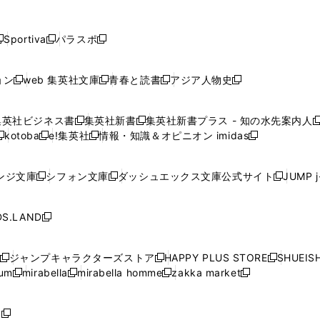
し
し
し
し
し
ン
ン
ン
ン
開
開
開
開
開
い
い
い
い
い
ド
ド
ド
ド
く
く
く
く
く
ウ
ウ
ウ
ウ
ウ
ウ
ウ
ウ
ウ
Sportiva
パラスポ
新
新
ィ
ィ
ィ
ィ
ィ
で
で
で
で
し
し
し
ン
ン
ン
ン
ン
開
開
開
開
い
い
い
ド
ド
ド
ド
ド
ョン
web 集英社文庫
青春と読書
アジア人物史
く
く
く
く
新
新
新
新
ウ
ウ
ウ
ウ
ウ
ウ
ウ
ウ
し
し
し
し
ィ
ィ
ィ
で
で
で
で
で
い
い
い
い
ン
ン
ン
集英社ビジネス書
集英社新書
集英社新書プラス - 知の水先案内人
開
開
開
開
開
新
新
新
ウ
ウ
ウ
ウ
ド
ド
ド
kotoba
e!集英社
情報・知識＆オピニオン imidas
く
く
く
く
く
新
し
新
し
新
ィ
ィ
ィ
ィ
ウ
ウ
ウ
し
し
い
し
い
し
ン
ン
ン
ン
で
で
で
い
い
ウ
い
ウ
い
ド
ド
ド
ド
ンジ文庫
シフォン文庫
ダッシュエックス文庫公式サイト
JUMP 
開
開
開
新
新
新
ウ
ウ
ィ
ウ
ィ
ウ
ウ
ウ
ウ
ウ
く
く
く
し
し
し
ィ
ィ
ン
ィ
ン
ィ
で
で
で
で
い
い
い
ン
ン
ド
ン
ド
ン
S.LAND
開
開
開
開
新
ウ
ウ
ウ
ド
ド
ウ
ド
ウ
ド
く
く
く
く
し
ィ
ィ
ィ
ウ
ウ
で
ウ
で
ウ
い
ン
ン
ン
ジャンプキャラクターズストア
HAPPY PLUS STORE
SHUEIS
で
で
開
で
開
で
新
新
新
ウ
ド
ド
ド
ium
mirabella
mirabella homme
zakka market
開
開
く
開
く
開
し
新
新
新
し
新
し
ィ
ウ
ウ
ウ
く
く
く
く
い
し
し
い
し
し
い
ン
で
で
で
ウ
い
い
ウ
い
い
ウ
ド
ボ
開
開
開
新