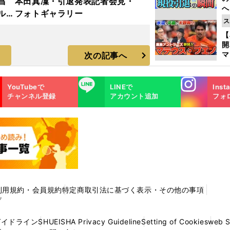
昌
本田真凜・引退発表記者会見・
へ
ルド
フォトギャラリー
大
ス
ラ
エ
【
マ
次の記事へ
島
歳
Instagra
LINE
YouTubeで
LINEで
Inst
m
チャンネル登録
アカウント追加
フォ
利用規約・会員規約
特定商取引法に基づく表示・その他の事項
プ
ガイドライン
SHUEISHA Privacy Guideline
Setting of Cookies
web 