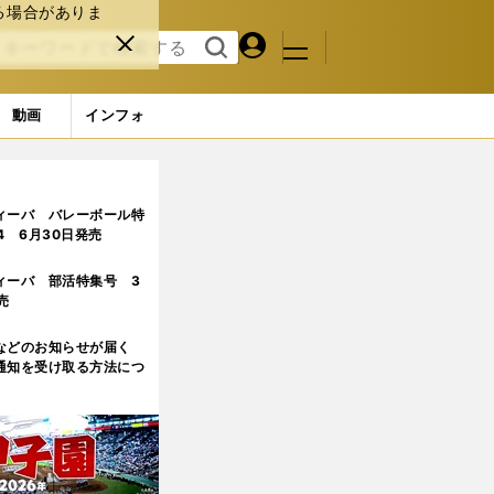
る場合がありま
マイペ
閉じ
検索
メニュ
ー
る
す
ジ
る
動画
インフォ
57枚） (10ページ目)
ィーバ バレーボール特
.4 6月30日発売
ィーバ 部活特集号 3
売
などのお知らせが届く
通知を受け取る方法につ