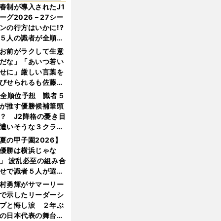
春制が導入されたJ1
ーグ2026－27シー
ンの行方はいかに!?
５人の識者が全順位
大胆予想
お前がラクして生意
だな」「あいつ若い
せに」厳しい言葉を
びせられるも佐藤慎
郎が貫いた誇りとフ
1全順位予想 識者５
ンへの思い
が推す優勝候補筆頭
？ J2降格の憂き目
遭いそうな３クラブ
は？
夏の甲子園2026】
優勝は横浜じゃな
」 波乱必至の組み合
せで識者５人が選ん
優勝校はここだ！
村勇輝がサマーリー
で示したリーダーシ
プと悔し涙 ２年ぶ
の日本代表の舞台を