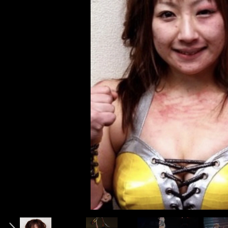
photo by Koreeda Ukyo
前編「愛川ゆず季の「美ボディ」はどのように作られたのか 「
ネス大会で優勝するまで＞＞
後編「愛川ゆず季は「グラビア時代に売りだったバスト」を意地
前へ
いく」トレーニングで身体を絞った」＞＞