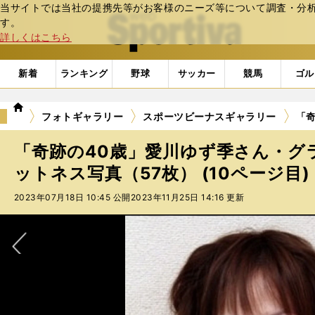
当サイトでは当社の提携先等がお客様のニーズ等について調査・分析し
web Sportiva (webスポルティーバ)
す。
詳しくはこちら
新着
ランキング
野球
サッカー
競馬
ゴル
we
フォトギャラリー
スポーツビーナスギャラリー
「奇
b
ス
「奇跡の40歳」愛川ゆず季さん・グ
ポ
ル
ットネス写真（57枚） (10ページ目)
テ
2023年07月18日 10:45 公開
2023年11月25日 14:16 更新
ィ
ー
バ
次へ