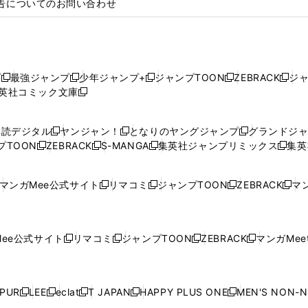
告についてのお問い合わせ
プ
最強ジャンプ
少年ジャンプ+
ジャンプTOON
ZEBRACK
ジ
新
新
新
新
新
英社コミック文庫
し
新
し
し
し
し
い
い
し
い
い
い
ウ
ウ
い
ウ
ウ
ウ
購読デジタル
ヤンジャン！
となりのヤングジャンプ
グランドジ
新
新
新
ィ
ィ
ウ
ィ
ィ
ィ
プTOON
ZEBRACK
S-MANGA
集英社ジャンプリミックス
集英
新
し
新
し
新
し
新
ン
ン
ィ
ン
ン
ン
し
い
し
い
し
い
し
ド
ド
ン
ド
ド
ド
い
ウ
い
ウ
い
ウ
い
ウ
ウ
ド
ウ
ウ
ウ
マンガMee公式サイト
リマコミ
ジャンプTOON
ZEBRACK
マン
新
新
新
新
ウ
ィ
ウ
ィ
ウ
ィ
ウ
で
で
ウ
で
で
で
し
し
し
し
し
ィ
ン
ィ
ン
ィ
ン
ィ
開
開
で
開
開
開
い
い
い
い
い
ン
ド
ン
ド
ン
ド
ン
く
く
開
く
く
く
ウ
ウ
ウ
ウ
ウ
ド
ウ
ド
ウ
ド
ウ
ド
ee公式サイト
リマコミ
ジャンプTOON
ZEBRACK
マンガMeet
く
新
新
新
新
ィ
ィ
ィ
ィ
ィ
ウ
で
ウ
で
ウ
で
ウ
し
し
し
し
ン
ン
ン
ン
ン
で
開
で
開
で
開
で
い
い
い
い
ド
ド
ド
ド
ド
開
く
開
く
開
く
開
ウ
ウ
ウ
ウ
ウ
ウ
ウ
ウ
ウ
PUR
LEE
eclat
T JAPAN
HAPPY PLUS ONE
MEN'S NON-
く
く
く
く
新
新
新
新
新
ィ
ィ
ィ
ィ
で
で
で
で
で