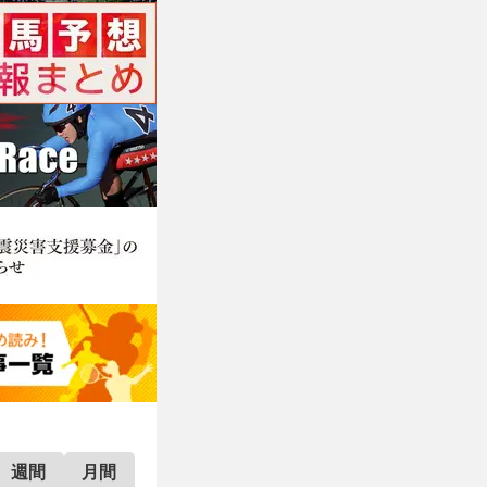
週間
月間