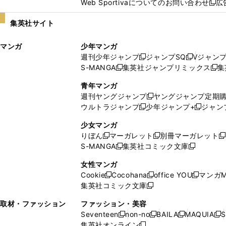
Web Sportivaについてのお問い合わせ
広
し
新
い
し
集英社サイト
ウ
い
ィ
ウ
マンガ
少年マンガ
ン
ィ
週刊少年ジャンプ
ジャンプSQ
Vジャン
ド
ン
新
新
S-MANGA
集英社ジャンプリミックス
集
ウ
ド
新
し
し
新
で
ウ
し
い
い
し
青年マンガ
開
で
い
ウ
ウ
い
週刊ヤングジャンプ
ヤングジャンプ定期
新
く
開
ウ
ィ
ィ
ウ
ウルトラジャンプ
少年ジャンプ+
ジャン
新
し
新
く
ィ
ン
ン
ィ
し
い
し
ン
ド
ド
ン
少女マンガ
い
ウ
い
ド
ウ
ウ
ド
りぼん
マーガレット
別冊マーガレット
新
新
新
ウ
ィ
ウ
ウ
で
で
ウ
S-MANGA
集英社コミック文庫
し
新
し
新
ィ
ン
ィ
で
開
開
で
い
し
い
し
ン
ド
ン
女性マンガ
開
く
く
開
ウ
い
ウ
い
ド
ウ
ド
Cookie
Cocohana
office YOU
マンガM
く
く
新
新
新
ィ
ウ
ィ
ウ
ウ
で
ウ
集英社コミック文庫
し
新
し
し
ン
ィ
ン
ィ
で
開
で
い
し
い
い
ド
ン
ド
ン
取材・ファッション
ファッション・美容
開
く
開
ウ
い
ウ
ウ
ウ
ド
ウ
ド
Seventeen
non-no
BAILA
MAQUIA
S
く
く
新
新
新
新
ィ
ウ
ィ
ィ
で
ウ
で
ウ
集英社オンライン