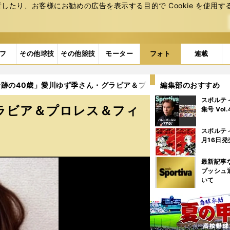
たり、お客様にお勧めの広告を表⽰する⽬的で Cookie を使⽤す
フ
その他球技
その他競技
モーター
フォト
連載
跡の40歳」愛川ゆず季さん・グラビア＆プロレス＆フィットネス写真（
編集部のおすすめ
スポルテ
ラビア＆プロレス＆フィ
集号 Vol
スポルテ
月16日発
最新記事
プッシュ
いて