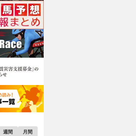
週間
月間