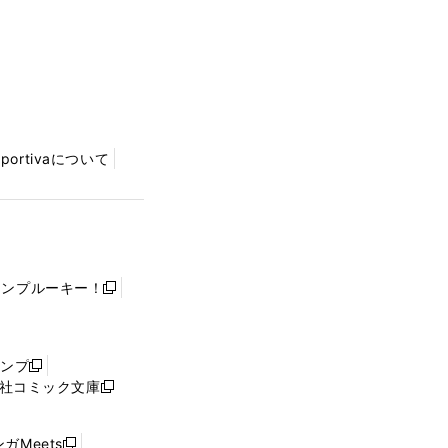
Sportivaについて
ャンプルーキー！
新
し
い
ウ
ャンプ
新
ィ
社コミック文庫
し
新
ン
い
し
ド
ウ
い
ウ
ガMeets
新