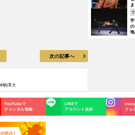
ま
越
フ
さ
宇
の
地
輔
題
次の記事へ
大
#駒澤大
Instagra
LINE
YouTubeで
LINEで
Inst
m
チャンネル登録
アカウント追加
フォ