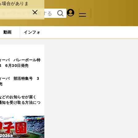
る場合がありま
マイペ
閉じ
検索
メニュ
ー
る
す
ジ
る
動画
インフォ
ィーバ バレーボール特
.4 6月30日発売
ィーバ 部活特集号 3
売
などのお知らせが届く
通知を受け取る方法につ