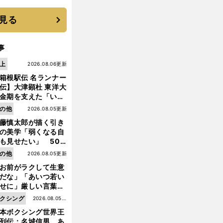
す"日本一1000日計
"のすべて
見る
事
上
2026.08.06更新
箱根駅伝 名ランナー
伝】大津顕杜 東洋大
金期を支えた「いぶ
銀」の存在 最後は同
の他
2026.08.05更新
の設楽兄弟も受賞で
藤慎太郎が描く引き
なかった金栗杯に輝
の美学「弱くなる自
も見せたい」 50
の競輪人生に影響を
の他
2026.08.05更新
える伏見俊昭の死に
お前がラクして生意
言及
だな」「あいつ若い
せに」厳しい言葉を
前
びせられるも佐藤慎
クシング
2026.08.05更
へ
郎が貫いた誇りとフ
本ボクシング世界王
新
ンへの思い
列伝：名城信男 あ