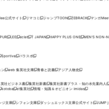
ウ
ィ
ウ
ィ
ウ
ィ
ウ
で
で
ウ
で
で
で
し
し
し
し
し
ィ
ン
ィ
ン
ィ
ン
ィ
開
開
で
開
開
開
い
い
い
い
い
ン
ド
ン
ド
ン
ド
ン
く
く
開
く
く
く
ウ
ウ
ウ
ウ
ウ
ド
ウ
ド
ウ
ド
ウ
ド
ee公式サイト
リマコミ
ジャンプTOON
ZEBRACK
マンガMeet
く
新
新
新
新
ィ
ィ
ィ
ィ
ィ
ウ
で
ウ
で
ウ
で
ウ
し
し
し
し
ン
ン
ン
ン
ン
で
開
で
開
で
開
で
い
い
い
い
ド
ド
ド
ド
ド
開
く
開
く
開
く
開
ウ
ウ
ウ
ウ
ウ
ウ
ウ
ウ
ウ
PUR
LEE
eclat
T JAPAN
HAPPY PLUS ONE
MEN'S NON-
く
く
く
く
新
新
新
新
新
ィ
ィ
ィ
ィ
で
で
で
で
で
し
し
し
し
し
ン
ン
ン
ン
開
開
開
開
開
い
い
い
い
い
ド
ド
ド
ド
く
く
く
く
く
ウ
ウ
ウ
ウ
ウ
ウ
ウ
ウ
ウ
Sportiva
パラスポ
新
新
ィ
ィ
ィ
ィ
ィ
で
で
で
で
し
し
し
ン
ン
ン
ン
ン
開
開
開
開
い
い
い
ド
ド
ド
ド
ド
ョン
web 集英社文庫
青春と読書
アジア人物史
く
く
く
く
新
新
新
新
ウ
ウ
ウ
ウ
ウ
ウ
ウ
ウ
し
し
し
し
ィ
ィ
ィ
で
で
で
で
で
い
い
い
い
ン
ン
ン
集英社ビジネス書
集英社新書
集英社新書プラス - 知の水先案内人
開
開
開
開
開
新
新
新
ウ
ウ
ウ
ウ
ド
ド
ド
kotoba
e!集英社
情報・知識＆オピニオン imidas
く
く
く
く
く
新
し
新
し
新
ィ
ィ
ィ
ィ
ウ
ウ
ウ
し
し
い
し
い
し
ン
ン
ン
ン
で
で
で
い
い
ウ
い
ウ
い
ド
ド
ド
ド
ンジ文庫
シフォン文庫
ダッシュエックス文庫公式サイト
JUMP 
開
開
開
新
新
新
ウ
ウ
ィ
ウ
ィ
ウ
ウ
ウ
ウ
ウ
く
く
く
し
し
し