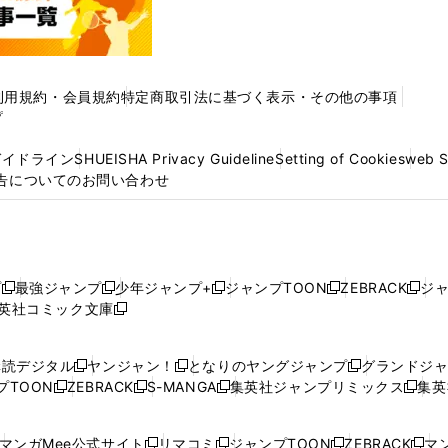
利用規約・会員規約
特定商取引法に基づく表示・その他の事項
プ
ガイドライン
SHUEISHA Privacy Guideline
Setting of Cookies
web 
告についてのお問い合わせ
プ
最強ジャンプ
少年ジャンプ+
ジャンプTOON
ZEBRACK
ジ
新
新
新
新
新
英社コミック文庫
し
新
し
し
し
し
い
い
し
い
い
い
ウ
ウ
い
ウ
ウ
ウ
購読デジタル
ヤンジャン！
となりのヤングジャンプ
グランドジ
新
新
新
ィ
ィ
ウ
ィ
ィ
ィ
プTOON
ZEBRACK
S-MANGA
集英社ジャンプリミックス
集英
新
し
新
し
新
し
新
ン
ン
ィ
ン
ン
ン
し
い
し
い
し
い
し
ド
ド
ン
ド
ド
ド
い
ウ
い
ウ
い
ウ
い
ウ
ウ
ド
ウ
ウ
ウ
マンガMee公式サイト
リマコミ
ジャンプTOON
ZEBRACK
マン
新
新
新
新