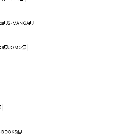
ィ
ウ
で
し
ン
ィ
開
い
ド
ン
く
ウ
ウ
ド
s
S-MANGA
新
新
ィ
で
ウ
し
し
ン
開
で
い
い
ド
く
開
ウ
ウ
ウ
NO
UOMO
く
新
新
ィ
ィ
で
し
し
ン
ン
開
い
い
ド
ド
く
ウ
ウ
ウ
ウ
ィ
ィ
で
で
ン
ン
開
開
ド
ド
く
く
ウ
ウ
で
で
開
開
く
く
し
い
ウ
j-BOOKS
新
ィ
し