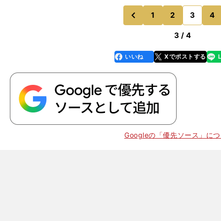
5をマーク。吉田匠選手（４年）は箱根で競技を引退す
最後は笑顔で終わっ
1
2
3
4
のページへ
のページへ
前
3 / 4
いいね
Xでポストする
line
faceboo
x
k
Googleの「優先ソース」に