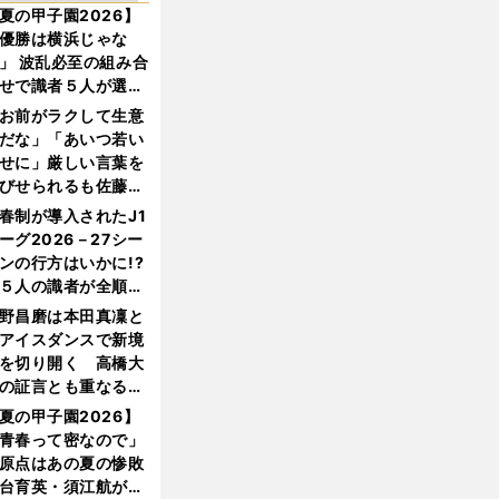
夏の甲子園2026】
優勝は横浜じゃな
」 波乱必至の組み合
せで識者５人が選ん
優勝校はここだ！
お前がラクして生意
だな」「あいつ若い
せに」厳しい言葉を
びせられるも佐藤慎
郎が貫いた誇りとフ
春制が導入されたJ1
ンへの思い
ーグ2026－27シー
ンの行方はいかに!?
５人の識者が全順位
大胆予想
野昌磨は本田真凜と
アイスダンスで新境
を切り開く 高橋大
の証言とも重なる課
と楽しさ
夏の甲子園2026】
青春って密なので」
原点はあの夏の惨敗
台育英・須江航が明