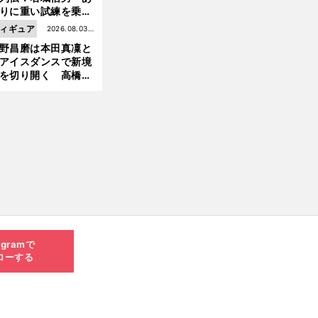
りに重い試練を乗り
え「大胆さ」と「巧
ィギュア
2026.08.03更
」で築いた時代
野昌磨は本田真凜と
新
アイスダンスで新境
を切り開く 高橋大
の証言とも重なる課
と楽しさ
agramで
ローする