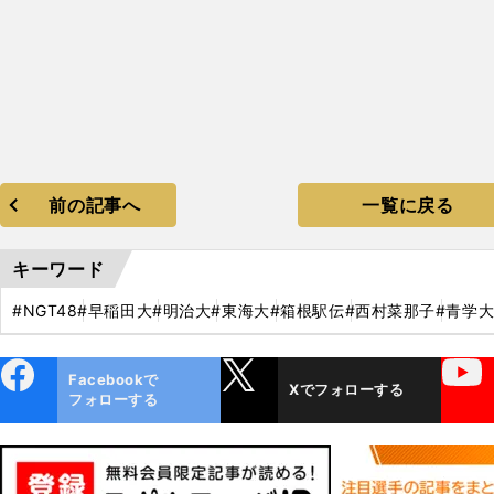
前の記事へ
一覧に戻る
キーワード
#NGT48
#早稲田大
#明治大
#東海大
#箱根駅伝
#西村菜那子
#青学
ebo
X
YouTube
Facebookで
Xでフォローする
ok
フォローする