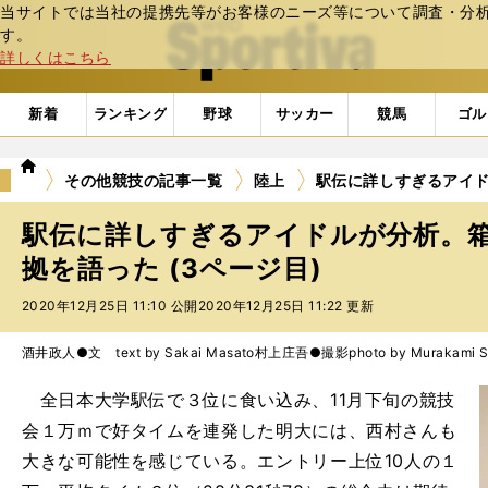
当サイトでは当社の提携先等がお客様のニーズ等について調査・分析し
web Sportiva (webスポルティーバ)
す。
詳しくはこちら
新着
ランキング
野球
サッカー
競馬
ゴル
we
その他競技の記事一覧
陸上
駅伝に詳しすぎるアイ
b
ス
駅伝に詳しすぎるアイドルが分析。
ポ
ル
拠を語った (3ページ目)
テ
2020年12月25日 11:10 公開
2020年12月25日 11:22 更新
ィ
ー
バ
酒井政人●文 text by Sakai Masato
村上庄吾●撮影photo by Murakami S
全日本大学駅伝で３位に食い込み、11月下旬の競技
会１万ｍで好タイムを連発した明大には、西村さんも
大きな可能性を感じている。エントリー上位10人の１