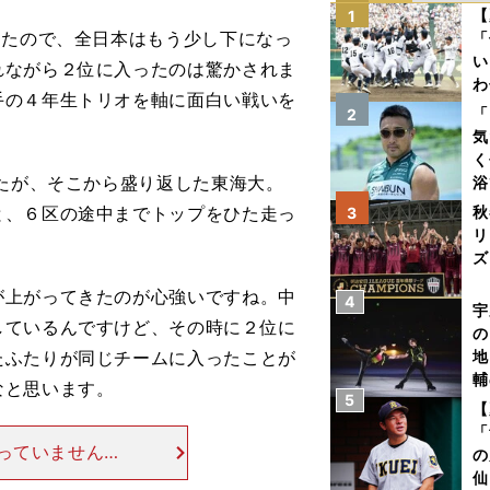
【
1
ったので、全日本はもう少し下になっ
「
い
れながら２位に入ったのは驚かされま
わ
手の４年生トリオを軸に面白い戦いを
だ
「
2
気
く
たが、そこから盛り返した東海大。
浴
太
と、６区の途中までトップをひた走っ
秋
3
ァ
リ
ズ
が上がってきたのが心強いですね。中
4
を
宇
しているんですけど、その時に２位に
の
たふたりが同じチームに入ったことが
地
輔
なと思います。
5
題
【
「
っていません
の
で28分16秒9
仙