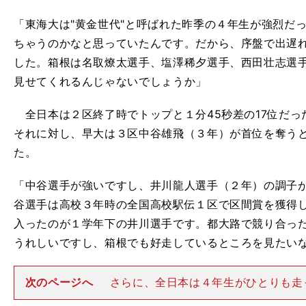
「東海大は"黄金世代"と呼ばれた昨季の４年生が強烈だ
ちゃうのかなと思っていたんです。だから、序盤で出遅
した。箱根は名取燎太選手、塩澤稀夕選手、西田壮志選
見せてくれるんじゃないでしょうか」
全日本は２区終了時でトップと１分45秒差の17位だっ
それに対し、早大は３区中谷雄飛（３年）が首位を奪う
た。
「中谷選手が強いですし、井川龍人選手（２年）の調子
谷選手は高校３年時の全国高校駅伝１区で区間賞を獲得
入ったのが１学年下の井川選手です。都大路で競り合っ
うれしいですし、箱根でも好走しているところを見たい
次のページへ
さらに、全日本は４年生がひとりも走
が、宍倉健浩選手（４年）は11月21日の早大競技会１万ｍ