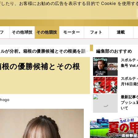
たり、お客様にお勧めの広告を表⽰する⽬的で Cookie を使⽤す
フ
その他球技
その他競技
モーター
フォト
連載
ドルが分析。箱根の優勝候補とその根拠を語った
編集部のおすすめ
3ページ目
スポルテ
箱根の優勝候補とその根
集号 Vol
スポルテ
月16日発
最新記事
hogo
プッシュ
いて