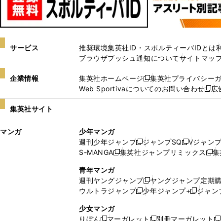
サービス
推奨環境
集英社ID・スポルティーバIDとは
ブラウザプッシュ通知について
サイトマッ
企業情報
集英社ホームページ
集英社プライバシー
新
Web Sportivaについてのお問い合わせ
広
し
新
い
し
集英社サイト
ウ
い
ィ
ウ
マンガ
少年マンガ
ン
ィ
週刊少年ジャンプ
ジャンプSQ
Vジャン
ド
ン
新
新
S-MANGA
集英社ジャンプリミックス
集
ウ
ド
新
し
し
新
で
ウ
し
い
い
し
青年マンガ
開
で
い
ウ
ウ
い
週刊ヤングジャンプ
ヤングジャンプ定期
新
く
開
ウ
ィ
ィ
ウ
ウルトラジャンプ
少年ジャンプ+
ジャン
新
し
新
く
ィ
ン
ン
ィ
し
い
し
ン
ド
ド
ン
少女マンガ
い
ウ
い
ド
ウ
ウ
ド
りぼん
マーガレット
別冊マーガレット
新
新
新