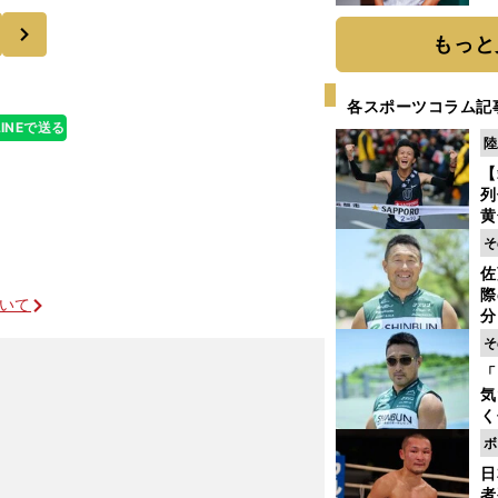
るそうなので、
か
次
画
もっと
各スポーツコラム記
LINEで送る
陸
【
列
黄
し
そ
期
佐
き
際
く
ついて
分
代
そ
与
「
も
気
く
浴
ボ
太
日
ァ
者