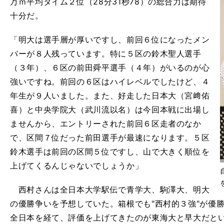
万ｍ平均タイム２位（28分31秒78）の総合力は期待
十分だ。
「明大は選手層が厚いですし、前回６位になったメン
バーが８人残っています。特に５区の鈴木聖人選手
（３年）、６区の前田舜平選手（４年）がいるのが心
強いですね。前回の６区はハイレベルでしたけど、４
年生が９人いました。また、好走した日本大（宮﨑佑
喜）と中央学院大（武川流以名）は今回本戦に出場し
ませんから、エントリーされた前回６区走者のなか
で、区間７位だった前田選手が最速になります。５区
鈴木選手は前回の区間５位ですし、山で大きく順位を
上げてくるんじゃないでしょうか」
西村さんは全日本大学駅伝で青学大、駒澤大、明大
の優勝争いを予想していた。箱根でも"西村的３強"が優
全日本を経て、評価を上げてきたのが東海大と早大だと