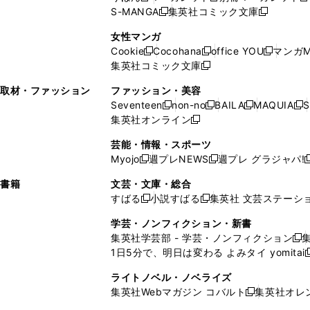
ウ
ィ
ウ
ウ
で
で
ウ
S-MANGA
集英社コミック文庫
し
新
し
新
ィ
ン
ィ
で
開
開
で
い
し
い
し
ン
ド
ン
女性マンガ
開
く
く
開
ウ
い
ウ
い
ド
ウ
ド
Cookie
Cocohana
office YOU
マンガM
く
く
新
新
新
ィ
ウ
ィ
ウ
ウ
で
ウ
集英社コミック文庫
し
新
し
し
ン
ィ
ン
ィ
で
開
で
い
し
い
い
ド
ン
ド
ン
取材・ファッション
ファッション・美容
開
く
開
ウ
い
ウ
ウ
ウ
ド
ウ
ド
Seventeen
non-no
BAILA
MAQUIA
S
く
く
新
新
新
新
ィ
ウ
ィ
ィ
で
ウ
で
ウ
集英社オンライン
し
新
し
し
し
ン
ィ
ン
ン
開
で
開
で
い
し
い
い
い
ド
ン
ド
ド
芸能・情報・スポーツ
く
開
く
開
ウ
い
ウ
ウ
ウ
ウ
ド
ウ
ウ
Myojo
週プレNEWS
週プレ グラジャパ!
く
く
新
新
新
ィ
ウ
ィ
ィ
ィ
で
ウ
で
で
し
し
ン
ィ
ン
ン
ン
書籍
文芸・文庫・総合
開
で
開
開
い
い
ド
ン
ド
ド
ド
すばる
小説すばる
集英社 文芸ステーシ
く
開
く
く
新
新
ウ
ウ
ウ
ド
ウ
ウ
ウ
く
し
し
ィ
ィ
学芸・ノンフィクション・新書
で
ウ
で
で
で
い
い
ン
ン
集英社学芸部 - 学芸・ノンフィクション
開
で
開
開
開
新
ウ
ウ
ド
ド
1日5分で、明日は変わる よみタイ yomitai
く
開
く
く
く
し
新
ィ
ィ
ウ
ウ
く
い
ン
ン
ライトノベル・ノベライズ
で
で
ウ
ド
ド
集英社Webマガジン コバルト
集英社オレ
開
開
新
ィ
ウ
ウ
く
く
し