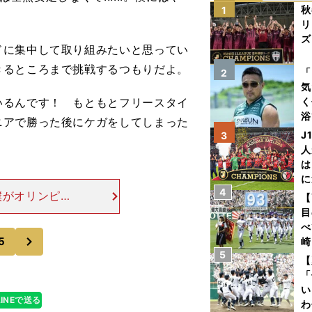
秋
1
リ
ズ
に集中して取り組みたいと思ってい
きるところまで挑戦するつもりだよ。
を
「
2
気
るんです！ もともとフリースタイ
く
浴
ニアで勝った後にケガをしてしまった
太
J
3
ァ
人
は
に
4
と
僕がオリンピッ
【
かな（笑）。で
目
事だけど。成田
べ
次
5
崎
5
「
【
て
「
い
LINEで送る
わ