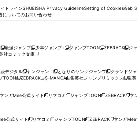
ガイドライン
SHUEISHA Privacy Guideline
Setting of Cookies
web 
告についてのお問い合わせ
プ
最強ジャンプ
少年ジャンプ+
ジャンプTOON
ZEBRACK
ジ
新
新
新
新
新
英社コミック文庫
し
新
し
し
し
し
い
い
し
い
い
い
ウ
ウ
い
ウ
ウ
ウ
購読デジタル
ヤンジャン！
となりのヤングジャンプ
グランドジ
新
新
新
ィ
ィ
ウ
ィ
ィ
ィ
プTOON
ZEBRACK
S-MANGA
集英社ジャンプリミックス
集英
新
し
新
し
新
し
新
ン
ン
ィ
ン
ン
ン
し
い
し
い
し
い
し
ド
ド
ン
ド
ド
ド
い
ウ
い
ウ
い
ウ
い
ウ
ウ
ド
ウ
ウ
ウ
マンガMee公式サイト
リマコミ
ジャンプTOON
ZEBRACK
マン
新
新
新
新
ウ
ィ
ウ
ィ
ウ
ィ
ウ
で
で
ウ
で
で
で
し
し
し
し
し
ィ
ン
ィ
ン
ィ
ン
ィ
開
開
で
開
開
開
い
い
い
い
い
ン
ド
ン
ド
ン
ド
ン
く
く
開
く
く
く
ウ
ウ
ウ
ウ
ウ
ド
ウ
ド
ウ
ド
ウ
ド
ee公式サイト
リマコミ
ジャンプTOON
ZEBRACK
マンガMeet
く
新
新
新
新
ィ
ィ
ィ
ィ
ィ
ウ
で
ウ
で
ウ
で
ウ
し
し
し
し
ン
ン
ン
ン
ン
で
開
で
開
で
開
で
い
い
い
い
ド
ド
ド
ド
ド
開
く
開
く
開
く
開