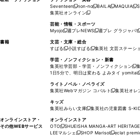
ウ
い
ウ
ウ
ウ
ド
ウ
ド
Seventeen
non-no
BAILA
MAQUIA
S
く
く
新
新
新
新
ィ
ウ
ィ
ィ
で
ウ
で
ウ
集英社オンライン
し
新
し
し
し
ン
ィ
ン
ン
開
で
開
で
い
し
い
い
い
ド
ン
ド
ド
芸能・情報・スポーツ
く
開
く
開
ウ
い
ウ
ウ
ウ
ウ
ド
ウ
ウ
Myojo
週プレNEWS
週プレ グラジャパ!
く
く
新
新
新
ィ
ウ
ィ
ィ
ィ
で
ウ
で
で
し
し
ン
ィ
ン
ン
ン
書籍
文芸・文庫・総合
開
で
開
開
い
い
ド
ン
ド
ド
ド
すばる
小説すばる
集英社 文芸ステーシ
く
開
く
く
新
新
ウ
ウ
ウ
ド
ウ
ウ
ウ
く
し
し
ィ
ィ
学芸・ノンフィクション・新書
で
ウ
で
で
で
い
い
ン
ン
集英社学芸部 - 学芸・ノンフィクション
開
で
開
開
開
新
ウ
ウ
ド
ド
1日5分で、明日は変わる よみタイ yomitai
く
開
く
く
く
し
新
ィ
ィ
ウ
ウ
く
い
ン
ン
ライトノベル・ノベライズ
で
で
ウ
ド
ド
集英社Webマガジン コバルト
集英社オレ
開
開
新
ィ
ウ
ウ
く
く
し
ン
キッズ
で
で
い
ド
集英社みらい文庫
集英社の児童図書 S-KID
開
開
新
ウ
ウ
く
く
し
ィ
オンラインストア・
オンラインストア
で
い
ン
その他WEBサービス
OTO
SHUEISHA MANGA-ART HERITAGE
開
新
ウ
ド
LEEマルシェ
SHOP Marisol
eclat prem
く
し
新
新
ィ
ウ