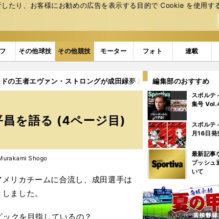
たり、お客様にお勧めの広告を表⽰する⽬的で Cookie を使⽤す
フ
その他球技
その他競技
モーター
フォト
連載
ードの王者エヴァン・ストロングが成田緑夢と平昌を語る
編集部のおすすめ
4ペー
スポルテ
集号 Vol
を語る (4ページ目)
スポルテ
月16日発
最新記事
rakami Shogo
プッシュ
いて
アメリカチームに合流し、成田選手は
きしました。
ピックを目指しているの？