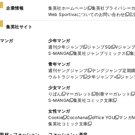
企業情報
集英社ホームページ
集英社プライバシー
新
Web Sportivaについてのお問い合わせ
広
し
新
い
し
集英社サイト
ウ
い
ィ
ウ
マンガ
少年マンガ
ン
ィ
週刊少年ジャンプ
ジャンプSQ
Vジャン
ド
ン
新
新
S-MANGA
集英社ジャンプリミックス
集
ウ
ド
新
し
し
新
で
ウ
し
い
い
し
青年マンガ
開
で
い
ウ
ウ
い
週刊ヤングジャンプ
ヤングジャンプ定期
新
く
開
ウ
ィ
ィ
ウ
ウルトラジャンプ
少年ジャンプ+
ジャン
新
し
新
く
ィ
ン
ン
ィ
し
い
し
ン
ド
ド
ン
少女マンガ
い
ウ
い
ド
ウ
ウ
ド
りぼん
マーガレット
別冊マーガレット
新
新
新
ウ
ィ
ウ
ウ
で
で
ウ
S-MANGA
集英社コミック文庫
し
新
し
新
ィ
ン
ィ
で
開
開
で
い
し
い
し
ン
ド
ン
女性マンガ
開
く
く
開
ウ
い
ウ
い
ド
ウ
ド
Cookie
Cocohana
office YOU
マンガM
く
く
新
新
新
ィ
ウ
ィ
ウ
ウ
で
ウ
集英社コミック文庫
し
新
し
し
ン
ィ
ン
ィ
で
開
で
い
し
い
い
ド
ン
ド
ン
取材・ファッション
ファッション・美容
開
く
開