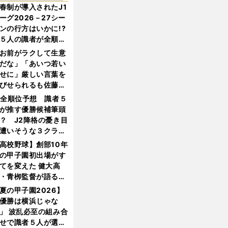
春制が導入されたJ1
ーグ2026－27シー
ンの行方はいかに!?
５人の識者が全順位
大胆予想
お前がラクして生意
だな」「あいつ若い
せに」厳しい言葉を
びせられるも佐藤慎
郎が貫いた誇りとフ
1全順位予想 識者５
ンへの思い
が推す優勝候補筆頭
？ J2降格の憂き目
遭いそうな３クラブ
は？
高校野球】創部10年
の甲子園初出場がす
てを変えた 健大高
・青栁監督が語る
機動破壊」はこうし
夏の甲子園2026】
生まれた
優勝は横浜じゃな
」 波乱必至の組み合
せで識者５人が選ん