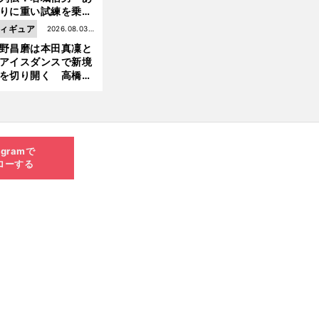
りに重い試練を乗り
え「大胆さ」と「巧
ィギュア
2026.08.03更
」で築いた時代
野昌磨は本田真凜と
新
アイスダンスで新境
を切り開く 高橋大
の証言とも重なる課
と楽しさ
agramで
ローする