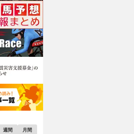
週間
月間