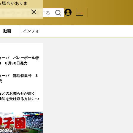
る場合がありま
マイペ
閉じ
検索
メニュ
ー
る
す
ジ
る
動画
インフォ
ジ目
ィーバ バレーボール特
.4 6月30日発売
ィーバ 部活特集号 3
売
などのお知らせが届く
通知を受け取る方法につ