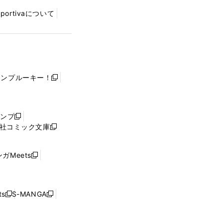
Sportivaについて
ャンプルーキー！
新
し
い
ウ
ャンプ
新
ィ
社コミック文庫
し
新
ン
い
し
ド
ウ
い
ウ
ガMeets
新
ィ
ウ
で
し
ン
ィ
開
い
ド
ン
く
ウ
ウ
ド
s
S-MANGA
新
新
ィ
で
ウ
し
し
ン
開
で
い
い
ド
く
開