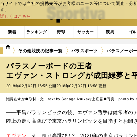
当サイトでは当社の提携先等がお客様のニーズ等について調査・分析し
web Sportiva (webスポルティーバ)
す。
詳しくはこちら
新着
ランキング
野球
サッカー
競馬
ゴル
we
その他競技の記事一覧
パラスポーツ
パラスノーボ
b
ス
パラスノーボードの王者
ポ
ル
エヴァン・ストロングが成田緑夢と平昌
テ
2018年02月02日 16:55 公開
2018年02月02日 16:58 更新
ィ
ー
バ
瀬長あすか●取材・文 text by Senaga Asuka
村上庄吾●写真 photo by Mu
――平昌パラリンピックの後、エヴァン選手は健常者の
陸上の走り高跳びで東京パラリンピックを目指すとお聞
エヴァン
え、走り高跳び！? 2020年の東京パラリン