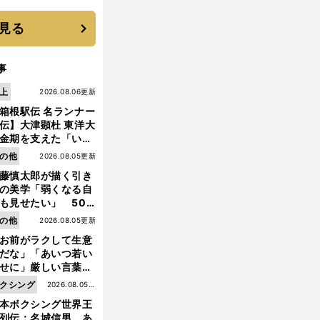
優勝校はここだ！
見る
事
上
2026.08.06更新
箱根駅伝 名ランナー
伝】大津顕杜 東洋大
金期を支えた「いぶ
銀」の存在 最後は同
の他
2026.08.05更新
の設楽兄弟も受賞で
藤慎太郎が描く引き
なかった金栗杯に輝
の美学「弱くなる自
も見せたい」 50
の競輪人生に影響を
の他
2026.08.05更新
える伏見俊昭の死に
前
お前がラクして生意
へ
言及
だな」「あいつ若い
せに」厳しい言葉を
びせられるも佐藤慎
クシング
2026.08.05更
郎が貫いた誇りとフ
本ボクシング世界王
新
ンへの思い
列伝：名城信男 あ