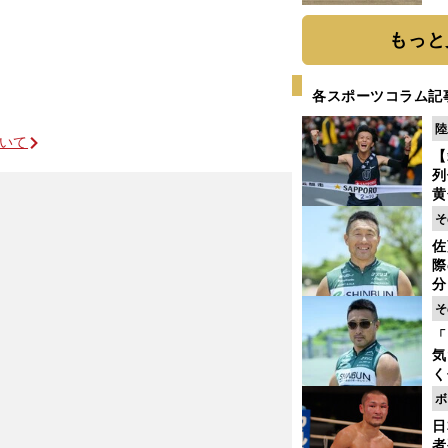
だ
もっと
各スポーツコラム記
陸
ついて
【
列
黄
し
そ
期
佐
き
際
く
分
代
そ
与
「
も
気
く
浴
ボ
太
日
ァ
者