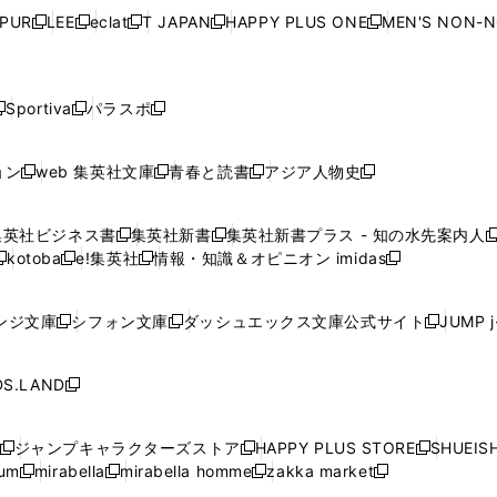
ウ
ウ
ウ
ウ
ウ
ウ
ウ
ウ
ウ
PUR
LEE
eclat
T JAPAN
HAPPY PLUS ONE
MEN'S NON-
く
く
く
く
新
新
新
新
新
ィ
ィ
ィ
ィ
で
で
で
で
で
し
し
し
し
し
ン
ン
ン
ン
開
開
開
開
開
い
い
い
い
い
ド
ド
ド
ド
く
く
く
く
く
ウ
ウ
ウ
ウ
ウ
ウ
ウ
ウ
ウ
Sportiva
パラスポ
新
新
ィ
ィ
ィ
ィ
ィ
で
で
で
で
し
し
し
ン
ン
ン
ン
ン
開
開
開
開
い
い
い
ド
ド
ド
ド
ド
ョン
web 集英社文庫
青春と読書
アジア人物史
く
く
く
く
新
新
新
新
ウ
ウ
ウ
ウ
ウ
ウ
ウ
ウ
し
し
し
し
ィ
ィ
ィ
で
で
で
で
で
い
い
い
い
ン
ン
ン
集英社ビジネス書
集英社新書
集英社新書プラス - 知の水先案内人
開
開
開
開
開
新
新
新
ウ
ウ
ウ
ウ
ド
ド
ド
kotoba
e!集英社
情報・知識＆オピニオン imidas
く
く
く
く
く
新
し
新
し
新
ィ
ィ
ィ
ィ
ウ
ウ
ウ
し
し
い
し
い
し
ン
ン
ン
ン
で
で
で
い
い
ウ
い
ウ
い
ド
ド
ド
ド
ンジ文庫
シフォン文庫
ダッシュエックス文庫公式サイト
JUMP 
開
開
開
新
新
新
ウ
ウ
ィ
ウ
ィ
ウ
ウ
ウ
ウ
ウ
く
く
く
し
し
し
ィ
ィ
ン
ィ
ン
ィ
で
で
で
で
い
い
い
ン
ン
ド
ン
ド
ン
S.LAND
開
開
開
開
新
ウ
ウ
ウ
ド
ド
ウ
ド
ウ
ド
く
く
く
く
し
ィ
ィ
ィ
ウ
ウ
で
ウ
で
ウ
い
ン
ン
ン
ジャンプキャラクターズストア
HAPPY PLUS STORE
SHUEIS
で
で
開
で
開
で
新
新
新
ウ
ド
ド
ド
ium
mirabella
mirabella homme
zakka market
開
開
く
開
く
開
し
新
新
新
し
新
し
ィ
ウ
ウ
ウ
く
く
く
く