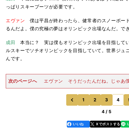
っぱりスキーブーツが必要です。
エヴァン
僕は平昌が終わったら、健常者のスノーボード
るんだよ。僕の究極の夢はオリンピック出場なんだ。で
成田
本当に？ 実は僕もオリンピック出場を目指してい
ルスキーでソチオリンピックを目指していて。世界ジュ
んです。
次のページへ
エヴァン そうだったんだね。じゃあ
クに出る目標を成し遂げたら、何かアドバイスをしよう
も、まずはケガをせずに、平昌大会を迎えることが大
そうですね。普段会場で
1
2
3
4
のページへ
のページへ
前
4 / 5
いいね
Xでポストする
line
faceboo
x
k