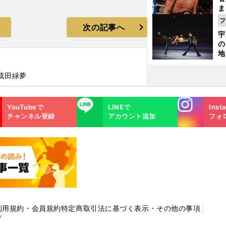
ま
越
フ
次の記事へ
さ
宇
の
地
輔
題
成田緑夢
Instagra
LINE
YouTubeで
LINEで
Inst
m
チャンネル登録
アカウント追加
フォ
利用規約・会員規約
特定商取引法に基づく表示・その他の事項
プ