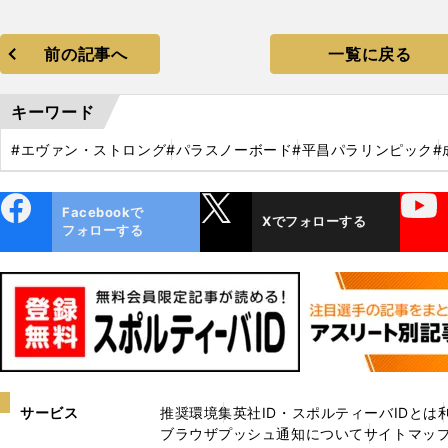
前の記事へ
一覧に戻る
キーワード
#エヴァン・ストロング
#パラスノーボード
#平昌パラリンピック
#
ebo
X
YouTube
Facebookで
Xでフォローする
ok
フォローする
サービス
推奨環境
集英社ID・スポルティーバIDとは
ブラウザプッシュ通知について
サイトマッ